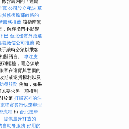
備
條含義內的「運輸
推薦
公司設立秘訣
草
自然修復臉部紋路的
摩服務推薦
該指南無
是，解釋指南不影響
下巴
台北優質外燴選
嘉義徵信公司推薦
款
登機手續時必須以乘客
的相關語言。
專注皮
報到櫃檯，還必須放
旅客在違背其意願的
改期或退貨權利以及
助餐服務
例如，如果
可以要求另一項權利
對於第
打掃家裡的注
柬埔寨簽證快速辦理
證流程
h)
台北按摩
。
提供量身打造的
的自助餐服務
好用的