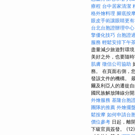
療程
台中居家清潔
格外燴料理
腳底按
眼皮手術讓眼睛更有
台北台胞證辦理中心
擎優化技巧
台胞證
服務
輕鬆安排下午
盡量減少旅遊對環境
美好之外，也要隨
肌膚
徵信公司協助
務。 在頁面右側，
發該文件的機構。 最
爾及利亞人的遷徙自
國民族解放陣線分開
外燴服務
基隆台胞
團隊的推薦
外燴擺
鬆按摩
如何申請台
價位參考
日起，離開
下級官員簽發。 (12