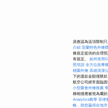
員會認為這項限制只
介紹
宜蘭特色外燴
條規定提供的合理照
有規定。
如何使用Goo
照培訓
全方位按摩
桃園外燴
高雄清潔
下的退款金額僅限於
航空公司經常面臨
小型聚會外燴推薦
梯相撞應被視為屬於
Analytics教學
菲律
略，助您贏得在地市