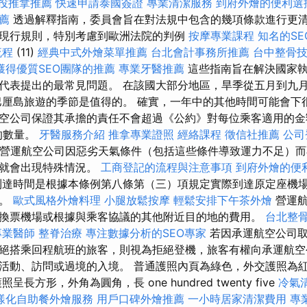
投推拿推薦
快速申請泰國簽證
專業清潔服務
到府外燴的便利選
薦
透過解釋指南，委員會旨在對法規中包含的幾項條款進行更
現行規則，特別考慮到歐洲法院的判例
按摩專業課程
知名的SE
流程
(11)
經典中式外燴菜單推薦
台北會計事務所推薦
台中整骨
獲得優質SEO團隊的推薦
專業牙醫推薦
這些指南旨在解決國家執
代表提出的最常見問題。 在該國大部分地區，旱季從五月到九
巴厘島旅遊的季節是值得的。 確實，一年中的其他時間可能會下
空公司保證其承擔的責任不會超過《公約》對每位乘客適用的金
的數量。
牙醫服務介紹
推拿專業證照
經絡課程
徵信社推薦
公司
當營運航空公司因惡劣天氣條件（包括這些條件導致運力不足）
，就會出現特殊情況。
工商登記的流程與注意事項
到府外燴的便
達時間是根據本條例第八條第（三）項規定實際到達原定座機
間。
歐式風格外燴料理
小腿放鬆按摩
輕鬆安排下午茶外燴
營運航
換票機場或根據與乘客協議的其他附近目的地的費用。
台北整
專業醫師
整脊治療
專注數據分析的SEO專家
若因承運航空公司取
絕搭乘回程航班的旅客，則視為拒絕登機，旅客有權向承運航空
活動、訪問或過境的入境。 普通護照內頁為綠色，外交護照為
長方形，外角為圓角，長 one hundred twenty five
冷氣
樣化自助餐外燴服務
用戶口碑外燴推薦
一小時居家清潔費用
專