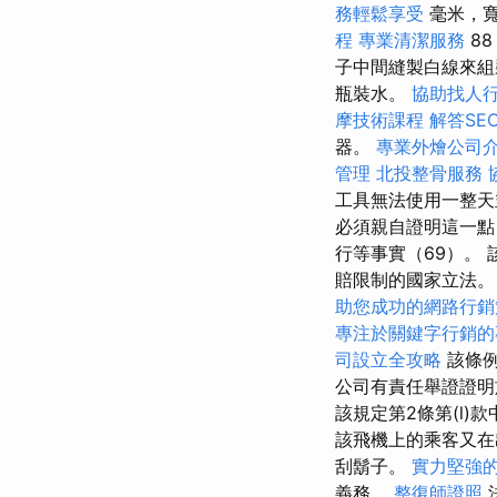
務輕鬆享受
毫米，
程
專業清潔服務
8
子中間縫製白線來組
瓶裝水。
協助找人
摩技術課程
解答SE
器。
專業外燴公司
管理
北投整骨服務
工具無法使用一整天
必須親自證明這一點
行等事實（69）。
賠限制的國家立法。
助您成功的網路行銷
專注於關鍵字行銷的
司設立全攻略
該條
公司有責任舉證證明
該規定第2條第(l
該飛機上的乘客又在
刮鬍子。
實力堅強的
義務。
整復師證照