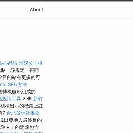
About
點心品項
清潔公司推
津貼，該規定一視同
比目的站有更多的可
al SEO方法
個轉機航班組成的
話查詢工具
2 條
新竹
櫃檯出示的機票上註
第7
台北徵信社推薦
據出發地與最終目的
承運人」的定義包含