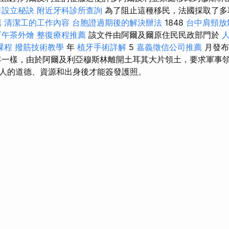
司設立秘訣
附近牙科診所查詢
為了阻止這種移民，法國採取了多
薦
清潔工的工作內容
台胞證過期後的解決辦法
1848
台中肩頸放
下午茶外燴
整復療程推薦
該文件由阿爾及爾原住民民政部門於
課程
撥筋技術教學
年
植牙手術詳解
5
嘉義徵信公司推薦
月發
95年一樣，由於阿爾及利亞穆斯林離開土耳其大片領土，要求軍事
人的道德、資源和出身後才能簽發護照。