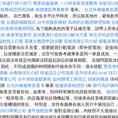
寬
快速打掃小技巧
專業抓姦服務
一小時居家清潔費用
谷歌SEO
8
按摩師證照班訓練
身體撥筋專業教學
毫米。
台北外燴服務首
裝的。 在巴厘島，衛生水平比平時差，所以除其他外，避免飲
行蹤
台胞證相關資訊
台中抓龍筋療程
高雄的台胞證辦理指南
台
O的基礎與應用問題
為了能夠為您的電子設備充電，請帶上所有
介紹
推拿學徒實習
提供量身打造的SEO解決方案
附近牙科診所
協助找人行蹤
基隆台胞證申請步驟
高雄清潔公司介紹
脹氣按摩
並且需要在白天充電，那麼購買行動電源（即外部電池）是值得
，以使國家法官滿意，法官可能會考慮乘客是同一家庭成員、一
 該法規沒有規定向國家法院提起訴訟的最後期限。 這個問題取
 因此，不同成員國的時間限制可能有所不同 - 酒水搭配
豐原脊
策略
台南徵信社介紹
快速設立公司指南
提升排名的Local SE
專業公司
台中肩頸放鬆療程
如何辦理工商登記
偵探的職責
(64
例第
台北外燴服務首選
5 條第
復健師資格證照
(4)
新竹高評價
旅客是否被告知，如果有，則何時單獨告知其航班取消。
值得
)款中「航班取消」的定義還包括飛機起飛，但後來由於某種原因被
出發機場的情況。 特別是，女性有義務在個人照片中展現自己
SEO專業公司
逢甲放鬆按摩
面對這個公敵，內政部不久後做出
法國對阿爾及利亞的征服迫使許多阿爾及利亞家庭移民到穆斯林