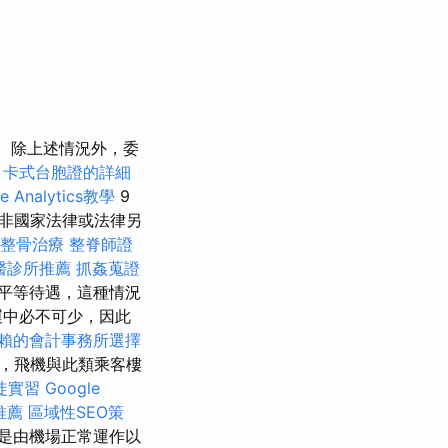
除上述情況外，委
。
卡式台胞證的詳細
e Analytics教學
9
非國家法律或法律另
整骨治療
整脊師證
醫診所推薦
抓姦蒐證
平等待遇，這種情況
運中必不可少，因此
賴的會計事務所選擇
，飛機與此類乘客樓
徒實習
Google
推薦
區域性SEO策
是由機場正常運作以