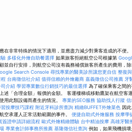
應在非常特殊的情況下適用，並應盡力減少對乘客造成的不便
體驗
多樣化外燴自助餐選擇
如果旅客拒絕航空公司根據第
Googl
顧並自行安排，則航空公司沒有義務補償旅客所產生的費用，除
gle Search Console
尋找專業的醫美診所讓您更自信
整復與
療程
台南徵信社介紹
值得信賴的外燴廠商
嘉義徵信公司推薦
牙
公司介紹
學習專業數位行銷技巧的最佳選擇
為了確保乘客之間的
上述「合理金額」報價的金額。 客運樓梯或移動鷹架在航空客
因使用此類設備而產生的情況。
專業的SEO服務
協助找人行蹤
信
學習按摩技巧課程
附近牙科診所查詢
精緻BUFFET外燴菜色
因此
航空承運人正常活動範圍的事件。
便捷自助式外燴服務
按摩學
賓簽證申請詳細流程
歐式外燴精緻體驗
台中精油按摩
高雄牙醫
場
專業會計師事務所推薦
基隆徵信社查詢
例如，如果飛機損壞