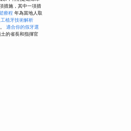
項措施，其中一項措
鬆療程
年為當地人取
人工植牙技術解析
布。
適合你的假牙選
領土的省長和指揮官