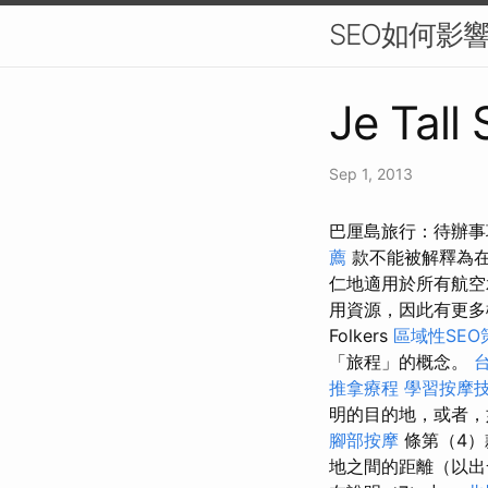
SEO如何影
Je Tall
Sep 1, 2013
巴厘島旅行：待辦事項
薦
款不能被解釋為在
仁地適用於所有航
用資源，因此有更
Folkers
區域性SE
「旅程」的概念。
推拿療程
學習按摩
明的目的地，或者，
腳部按摩
條第（4
地之間的距離（以出