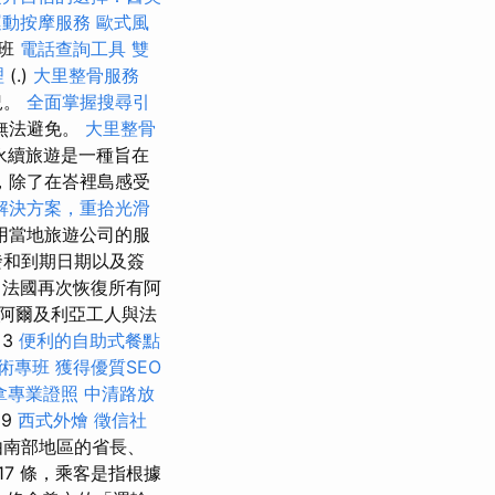
運動按摩服務
歐式風
航班
電話查詢工具
雙
理
(.)
大里整骨服務
況。
全面掌握搜尋引
無法避免。
大里整骨
永續旅遊是一種旨在
，除了在峇裡島感受
解決方案，重拾光滑
用當地旅遊公司的服
發和到期日期以及簽
年，法國再次恢復所有阿
阿爾及利亞工人與法
 3
便利的自助式餐點
技術專班
獲得優質SEO
拿專業證照
中清路放
19
西式外燴
徵信社
由南部地區的省長、
 17 條，乘客是指根據