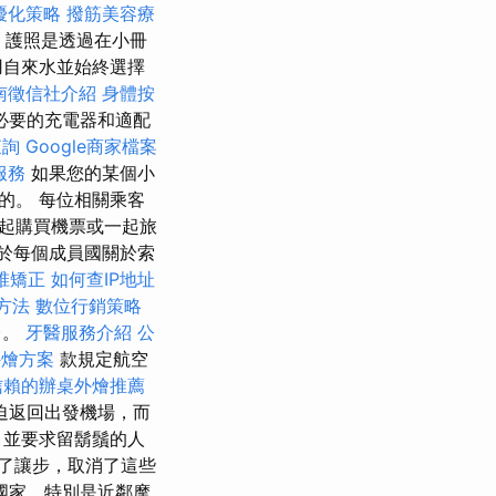
優化策略
撥筋美容療
選
護照是透過在小冊
用自來水並始終選擇
南徵信社介紹
身體按
必要的充電器和適配
查詢
Google商家檔案
服務
如果您的某個小
的。 每位相關乘客
起購買機票或一起旅
決於每個成員國關於索
椎矯正
如何查IP地址
O方法
數位行銷策略
)。
牙醫服務介紹
公
外燴方案
款規定航空
信賴的辦桌外燴推薦
迫返回出發機場，而
，並要求留鬍鬚的人
了讓步，取消了這些
國家，特別是近鄰摩