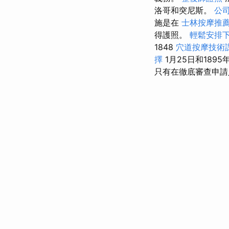
洛哥和突尼斯。
公
施是在
士林按摩推
得護照。
輕鬆安排
1848
穴道按摩技術
擇
1月25日和18
只有在徹底審查申請