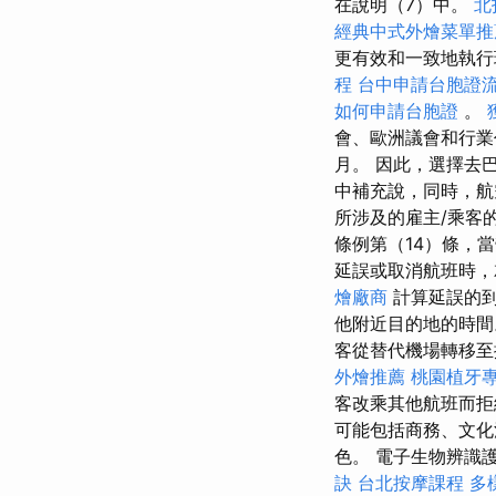
在說明（7）中。
北
經典中式外燴菜單推
更有效和一致地執行
程
台中申請台胞證
如何申請台胞證
。
會、歐洲議會和行業
月。 因此，選擇去
中補充說，同時，航
所涉及的雇主/乘客
條例第（14）條，
延誤或取消航班時
燴廠商
計算延誤的到
他附近目的地的時
客從替代機場轉移至
外燴推薦
桃園植牙
客改乘其他航班而拒
可能包括商務、文化
色。 電子生物辨識護照呈
訣
台北按摩課程
多