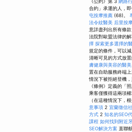
《公約》第 3
網路
合約」承運的人，即
屯按摩推薦
(68)。
法令紋醫美
后里按
意詳盡列出所有條
法院對歐盟法律的解釋(
擇
探索更多選擇的
規定的條件，可以
清晰可見的方式放置
膚健康與美容的醫美
置在自助服務終端
情況下被拒絕登機，
《條例》定義的「
乘客僅獲得這兩項權
（在這種情況下，根據
意事項
2
宜蘭徵信
方式
2
知名的SEO
課程
如何找到附近
SEO解決方案
直聯航