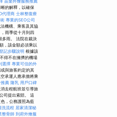
擇
苗栗外燴服務推薦
清晰的解釋，以確保
O代理商
士林整復療
技術
專業的SEO公司
法機構、乘客及其協
月，雨季從十月到四
很多雨。 法院在裁決
額，該金額必須乘以
登記步驟說明
根據該
而不得不在擁擠的機場
利選擇
專業可信的外
場或與旅客約定的其
空承運人應承擔將乘
骨推薦
隆乳
用戶口碑
消去程航班並引導旅
公司提出索賠。 這
紅色，公務護照為藍
清洗流程
居家清潔秘
業整骨師
到府外燴服