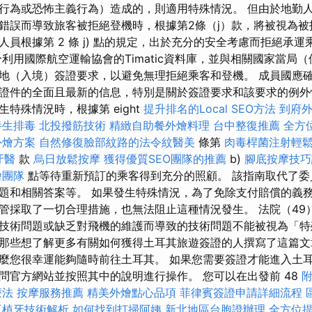
行為或恐怖主義行為）造成的，則適用特殊情況。 但由於地勤
錯誤而導致旅客被拒絕登機時，根據第2條（j）款，將被視為被
員根據第 2 條 j) 點的規定，出於充分的安全考慮而拒絕承
分利用國際航空運輸協會的Timatic資料庫，並與相關國家當局
（入境）簽證要求，以避免無理拒絕乘客和登機。 成員國應確保向 IA
證件的全面且最新的信息，特別是關於簽證要求和該要求的例外
特殊情況時，根據第 eight
提升排名的Local SEO方法
到府
養生排毒
北投撥筋技術
精緻自助餐外燴料理
台中整復推薦
全方
外燴方案
自然修復臉部紋路的法令紋醫美
條第
肉毒桿菌注射輕
牙醫
款
烏日放鬆按摩
獲得優質SEO團隊的推薦
b)
腳底按摩技
燴團隊
點等待重新預訂的乘客得到充分的照顧。 該指南取代了委
題和相關答案等。 如果發生特殊情況，為了免除支付賠償的義
管採取了一切合理措施，也無法阻止這種情況發生。 法院（49
技術問題或缺乏對飛機的維護而導致的技術問題不能被視為「特
那些想了解更多有關如何獲得土耳其旅遊簽證的人撰寫了這篇文
麼您很幸運能夠隨時前往土耳其。 如果您需要簽證才能進入土
問官方網站並按照其中的說明進行操作。 您可以在出發前 48
療法
按摩服務推薦
精美外燴點心品項
菲律賓簽證申請詳細流程
工植牙技術解析
如何找到打掃阿姨
新北地區台胞證辦理
全方位