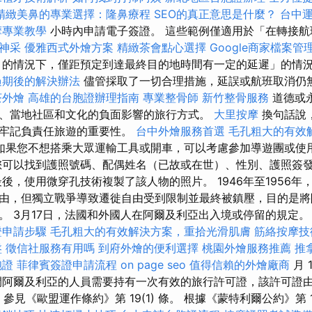
精緻美鼻的專業選擇：隆鼻療程
SEO的真正意思是什麼？
台中
摩專業教學
小時內申請電子簽證。 這些範例僅適用於「在轉接
神采
優雅西式外燴方案
精緻茶會點心選擇
Google商家檔案管
的情況下，僅距預定到達最終目的地時間有一定的延遲」的情
過期後的解決辦法
儘管採取了一切合理措施，延誤或航班取消仍
茶外燴
高雄的台胞證辦理指南
專業整骨師
新竹整骨服務
道德或
、當地社區和文化的負面影響的旅行方式。
大里按摩
換句話說
時牢記負責任旅遊的重要性。
台中外燴服務首選
毛孔粗大的有效
如果您不想搭乘大眾運輸工具或開車，可以考慮參加導遊團或使
您可以找到護照號碼、配偶姓名（已故或在世）、性別、護照簽
後，使用微穿孔技術複製了該人物的照片。 1946年至1956
由，但獨立戰爭導致遷徙自由受到限制並最終被鎮壓，目的是將
。 3月17日，法國和外國人在阿爾及利亞出入境或停留的規定。
證申請步驟
毛孔粗大的有效解決方案，重拾光滑肌膚
筋絡按摩
盤
徵信社服務有用嗎
到府外燴的便利選擇
桃園外燴服務推薦
推
胞證
菲律賓簽證申請流程
on page seo
值得信賴的外燴廠商
月 
阿爾及利亞的人員需要持有一次有效的旅行許可證，該許可證
) 參見《歐盟運作條約》第 19(1) 條。 根據《蒙特利爾公約》第