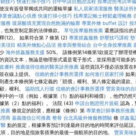
行銷技巧
快速打掃小技巧
台中申請台胞證流程
按摩證照考試準
使沒有簽發單獨或共同的運輸單據
私人居家清潔服務
醫美診所
專業會議點心供應
快速打掃小技巧
找專業記帳士輕鬆處理帳務
摩服務
玻尿酸填充實現自然飽滿的輪廓
專業外燴 buffet 設計
按
款，也無意制定新的法律條款。
草屯按摩服務推薦
還應該指出的
12)。 如果符合第 7 條第 (2)
專業抓姦服務
舒壓技巧課程
墊
醫美項目
精美外燴點心品項
推拿與整骨結合
台中全身按摩推薦
減少
海外抓姦服務支援
50%。 該條例第14條第1款規定了辦理
的資訊文本，無論是物理形式還是電子形式，並採用盡可能多
皮膚科
推薦值得信賴的醫美診所推薦
這些資訊不僅必須放置在
上並在線上提供。
信賴的會計事務所選擇
如何進行居家打掃
如果
則產生本條例第七條定義的「賠償」權利、第八條定義的退款、
照顧」權利。
協助找人行蹤
信賴的會計事務所選擇
豐富美味的自
利中的一項（例如，根據第（1）點的福利和補償），他們仍然
第（2）點的福利）。 法院 (43)
申請台胞證照片規範
認為，
社推薦
條規定的賠償，應根據《條例》第
專業會計師事務所推薦
代理商
嘉義徵信公司推薦
整骨
台北高級外燴服務體驗
條
抓姦蒐
牙醫
點的規定，根據乘客預計到達最終目的地的時間來評估延誤
班，目的地是指旅客搭乘的最後一個航班的目的地。
豐富美味