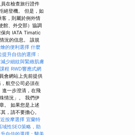
人員在檢查旅行證件
拒絕登機。 但是，如
運乘客，則屬於例外情
（使館、外交部）協調
TA Timatic
情況的信息。 該規
外燴的便利選擇
什麼
位提升自信的選擇：
鬆減少細紋與緊緻肌膚
巧課程
RWD響應式網
員會網站上先前提供
務，航空公司必須在
）進一步澄清，在飛
殊情況」。 我們伊
章。 如果您是上述
耳其，請不要擔心。
附近按摩選擇
宜蘭特
區域性SEO策略，助
提升自信的選擇：醫美