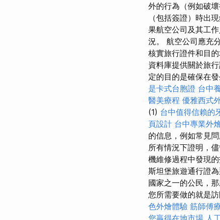
外的行為（例如破壞
（包括簽證）時出現
果航空公司及其工作人
況。 航空公司應充
核實旅行證件和目的地
資料庫提供關於旅行
定的目的是確保在發生
是卡式台胞證
台中
醫美療程
優雅西式
(1)
台中值得信賴的
頁設計
台中專業外
的信息，例如常見問
所有情況下證明，儘
機維修過程中發現的
斯坦堡旅遊通行證為
國家之一的公民，那
您所需要做的就是訪
色外燴體驗
筋師傅
您贏得在地市場
人