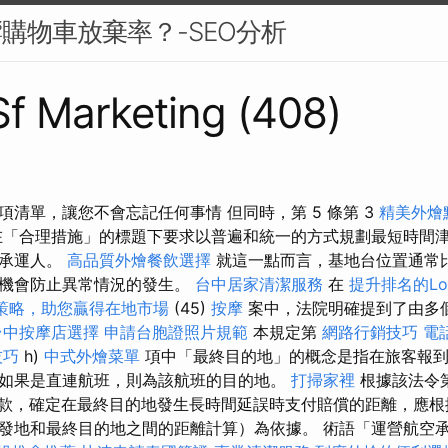
響購物車放棄率？-SEO分析
 Sf Marketing (408)
清單，讓您不會忘記任何事情 但同時，第 5 條第 3
精美外燴
「合理措施」的標題下要求以普遍和統一的方式規劃最短時間
空承運人。
高品質外燴餐飲選擇
就這一點而言，基地台位置通常
多機會防止異常情況的發生。
台中居家清潔服務
在
提升排名的Loc
O策略，助您贏得在地市場
(45)
按摩
案中，法院明確提到了由多
台中按摩店選擇
申請台胞證照片規範
本規定第
網路行銷技巧
電
技巧
h)
中式外燴菜單
項中「最終目的地」的概念是指在旅客報到
如果是直連航班，則為該航班的目的地。
打掃家裡
根據該法令
）款，確定在最終目的地發生長時間延誤時支付賠償的距離，應根
發地和最終目的地之間的距離計算）為依據。 術語「運營航空