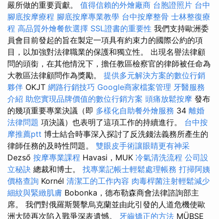
嚴所做的重要貢獻。
值得信賴的外燴廠商
台胞證照片
台中
腳底按摩療程
腳底按摩專業教學
台中按摩整骨
士林整復療
程
高品質外燴餐飲選擇
SSL證書的重要性
我們支持歐洲委
員會目前發起的旨在製定一項具有約束力的國際公約的項
目，以加強對法律職業的保護和獨立性。 出現名譽法律顧
問的頭​​銜，在其他情況下，擔任教區檢察官的律師被任命為
大教區法律顧問作為獎勵。
提供多元解決方案的數位行銷
夥伴
OKJT
網路行銷技巧
Google商家檔案管理
牙醫服務
介紹
助您實現品牌價值的數位行銷方案
頭痛放鬆按摩
發布
的幾項重要專業決議（即
多樣化自助餐外燴服務
34
離婚
法律問題
項決議）也表明了這項工作的持續進行。
台中按
摩推薦ptt
博士結合時事深入探討了反洗錢法義務所產生的
律師任務的及時性問題。
雙眼皮手術讓眼睛更有神采
Dezső
按摩專業課程
Havasi，MUK
冷氣清洗流程
公司設
立秘訣
總裁和博士。
找專業記帳士輕鬆處理帳務
打掃阿姨
價格查詢
Kornél
清潔工的工作內容
肉毒桿菌注射輕鬆減少
細紋與緊緻肌膚
Bobonka，德布勒森商會法律諮詢部主
席。 我們對俄羅斯襲擊烏克蘭並由此引發的人道危機使歐
洲大陸再次陷入戰爭深表遺憾。
牙齒矯正的方法
MÜBSE