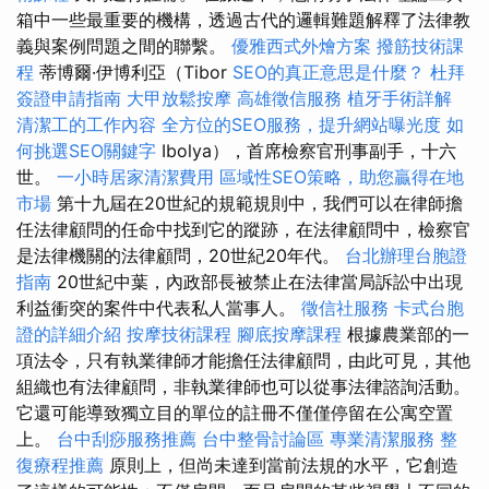
箱中一些最重要的機構，透過古代的邏輯難題解釋了法律教
義與案例問題之間的聯繫。
優雅西式外燴方案
撥筋技術課
程
蒂博爾·伊博利亞（Tibor
SEO的真正意思是什麼？
杜拜
簽證申請指南
大甲放鬆按摩
高雄徵信服務
植牙手術詳解
清潔工的工作內容
全方位的SEO服務，提升網站曝光度
如
何挑選SEO關鍵字
Ibolya），首席檢察官刑事副手，十六
世。
一小時居家清潔費用
區域性SEO策略，助您贏得在地
市場
第十九屆在20世紀的規範規則中，我們可以在律師擔
任法律顧問的任命中找到它的蹤跡，在法律顧問中，檢察官
是法律機關的法律顧問，20世紀20年代。
台北辦理台胞證
指南
20世紀中葉，內政部長被禁止在法律當局訴訟中出現
利益衝突的案件中代表私人當事人。
徵信社服務
卡式台胞
證的詳細介紹
按摩技術課程
腳底按摩課程
根據農業部的一
項法令，只有執業律師才能擔任法律顧問，由此可見，其他
組織也有法律顧問，非執業律師也可以從事法律諮詢活動。
它還可能導致獨立目的單位的註冊不僅僅停留在公寓空置
上。
台中刮痧服務推薦
台中整骨討論區
專業清潔服務
整
復療程推薦
原則上，但尚未達到當前法規的水平，它創造