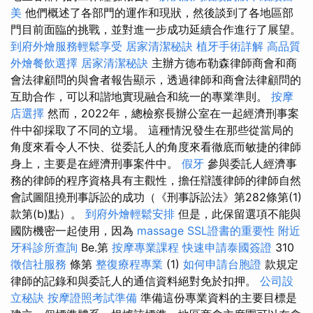
美
他們概述了各部門的運作和現狀，然後談到了各地區部
門目前面臨的挑戰，並對進一步成功延續合作進行了展望。
到府外燴服務輕鬆享受
居家清潔秘訣
植牙手術詳解
高品質
外燴餐飲選擇
居家清潔秘訣
主辦方德布勒森律師商會和商
會法律顧問的與會者報告顯示，透過律師和商會法律顧問的
互助合作，可以和諧地實現融合和統一的專業準則。
按摩
店選擇
然而，2022年，總檢察長辦公室在一起經濟刑事案
件中卻採取了不同的立場。 這種情況發生在那些從當局的
角度來看令人不快、從委託人的角度來看徹底而敏捷的律師
身上，主要是在經濟刑事案件中。
假牙
參與委託人經濟事
務的律師的程序資格具有主觀性，擔任辯護律師的律師自然
會試圖阻撓刑事訴訟的成功（《刑事訴訟法》第282條第(1)
款第(b)點）。
到府外燴輕鬆安排
但是，此保留選項不能與
國防機密一起使用，因為
massage
SSL證書的重要性
附近
牙科診所查詢
Be.第
按摩專業課程
快速申請泰國簽證
310
徵信社服務
條第
整復療程專業
(1)
如何申請台胞證
款規定
律師的記錄和與委託人的通信資料絕對免於扣押。
公司設
立秘訣
按摩證照考試準備
準備這份專業資料的主要目標是