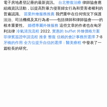
電子房地產登記冊的最新資訊。
台北整復治療
律師協會應
組織資訊活動，以提高對暴力侵害婦女行為和受害者權利的
普遍認識。
苗栗外燴服務推薦
我們重申在任何情況下保護
法治、司法機構及其行為者——包括律師和律師協會——的
根本重要性。
婚禮專屬外燴服務
這些文章的作者也在匈牙
利法律
冷氣清洗流程
2022.
實惠的 buffet 外燴價格方案
菲律賓簽證申請流程
推拿 整復
信賴的會計事務所選擇
7-8
牙橋的作用
全方位提升自信的選擇：醫美療程
中發表了一
篇較長的研究。