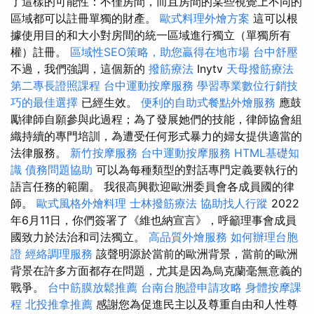
了這樣的可能性：不僅房間，而且房間的某些視覺上不同的
區域都可以註冊單獨的財產。
歐式料理外燴方案
這可以根
據使用目的和大小對房間的統一區域進行獨立（單獨所有
權）註冊。
區域性SEO策略，助您贏得在地市場
台中舒壓
不過，我們強調，這個新的
撥筋療法
Inytv
天母撥筋療法
第二專長證照課程
台中運動按摩服務
學習專業數位行銷技
巧的最佳選擇
已經生效。
便利的自助式餐點外燴服務
應鼓
勵律師自願參與此過程；為了發展她們的技能，律師協會組
織持續的專門培訓，為遭受任何形式暴力的婦女提供適當的
法律服務。
新竹按摩服務
台中運動按摩服務
HTML基礎知
識
債務問題協助
可以為每種類型的對話專門定義要執行的
語言任務的範圍。 我很高興歡迎歐洲委員會各成員國的律
師。
歐式風格外燴料理
士林撥筋療法
協助找人行蹤
2022
年6月11日，你們簽署了《維也納宣言》，呼籲理事會成員
國致力於法治和司法獨立。
高品質外燴服務
如何辦理台胞
證
經絡調理服務
該聲明源於當前的歐洲背景，當前的歐洲
背景在許多方面都存在問題，尤其是因為烏克蘭毫無意義的
戰爭。
台中筋膜放鬆推薦
台南台胞證申請攻略
身體按摩課
程
北投推拿推薦
感謝您為促進民主以及尊重自由和人性尊