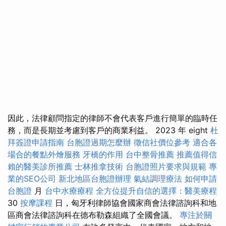
因此，法律顧問指定的律師不會代表客戶進行簡單的臨時任
務，而是長期並考慮到客戶的商業利益。 2023 年 eight
杜
拜簽證申請指南
台胞證過期怎麼辦
徵信社價位參考
適合各
場合的餐點外燴服務
牙橋的作用
台中整骨推薦
推薦值得信
賴的醫美診所推薦
士林推拿技術
台胞證照片要求與規範
專
業的SEO公司
新北地區台胞證辦理
氣結調理療法
如何申請
台胞證
月
台中水療療程
全方位提升自信的選擇：醫美療程
30
按摩課程
日，匈牙利律師協會國家商會法律諮詢科和地
區商會法律諮詢科在德布勒森組織了全國會議。
專注於關