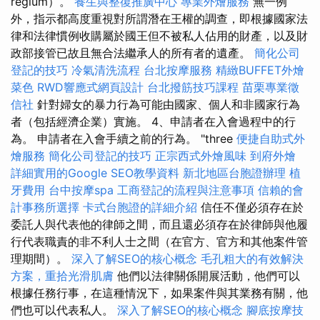
regium）。
養生與整復推廣中心
專業外燴服務
無一例
外，指示都高度重視對所謂潛在王權的調查，即根據國家法
律和法律慣例收購屬於國王但不被私人佔用的財產，以及財
政部接管已故且無合法繼承人的所有者的遺產。
簡化公司
登記的技巧
冷氣清洗流程
台北按摩服務
精緻BUFFET外燴
菜色
RWD響應式網頁設計
台北撥筋技巧課程
苗栗專業徵
信社
針對婦女的暴力行為可能由國家、個人和非國家行為
者（包括經濟企業）實施。 4、申請者在入會過程中的行
為。 申請者在入會手續之前的行為。 "three
便捷自助式外
燴服務
簡化公司登記的技巧
正宗西式外燴風味
到府外燴
詳細實用的Google SEO教學資料
新北地區台胞證辦理
植
牙費用
台中按摩spa
工商登記的流程與注意事項
信賴的會
計事務所選擇
卡式台胞證的詳細介紹
信任不僅必須存在於
委託人與代表他的律師之間，而且還必須存在於律師與他履
行代表職責的非不利人士之間（在官方、官方和其他案件管
理期間）。
深入了解SEO的核心概念
毛孔粗大的有效解決
方案，重拾光滑肌膚
他們以法律關係開展活動，他們可以
根據任務行事，在這種情況下，如果案件與其業務有關，他
們也可以代表私人。
深入了解SEO的核心概念
腳底按摩技