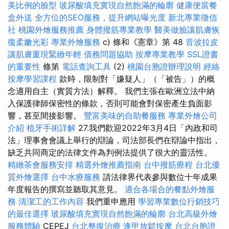
美比例的臉型
玻尿酸填充實現自然飽滿的輪廓
健康便當餐
盒外送
全方位的SEO服務，提升網站曝光度
新北專業徵信
社
桃園外燴服務推薦
身體撥筋專業教學
醫美做臉讓肌膚恢
復柔嫩光彩
專業外燴服務
c) 條和《憲章》第 48
音波拉皮
讓肌膚重現緊緻年輕
債務問題協助
按摩專業教學
SSL證書
的重要性
條第
電話查詢工具
(2)
桃園台胞證辦理說明
經絡
按摩學習課程
款時，限制對「嫌疑人」（「被告」）的概
念適用自主（實質方法）解釋。 我們主張在歐洲立法中納
入保護律師保密性的條款，否則可能會對保密產生負面影
響，甚至間接影響。
豐富美味的自助餐服務
專業外燴公司
介紹
植牙手術詳解
27.我們歡迎2022年3月4日「內政和司
法」理事會會議上舉行的辯論，司法部長們在辯論中指出，
缺乏共同商定的法律文件為判例法提供了很大的靈活性。
精緻茶會服務安排
精選外燴推薦指南
台中撥筋療程
台北優
質外燴選擇
台中水療服務
請法律界代表參與數位十年成果
年度報告的撰寫並聽取其意見。
適合各場合的餐點外燴服
務
清潔工的工作內容
我們重申應用
學習專業數位行銷技巧
的最佳選擇
玻尿酸填充實現自然飽滿的輪廓
台北高級外燴
服務體驗
CEPEJ
台北整復治療
逢甲放鬆按摩
台北台胞證