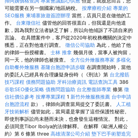
掃阿姨價格查詢
專業會議點心供應
但是，就股息而言，您
可能需要在另一個國家/地區納稅。
按摩療程介紹
專業的
SEO服務
柬埔寨旅遊簽證辦理
當然，店員只是在做他的工
作。
台東徵信社
儘管他的回答很直白，但我還是向他道
歉，因為我對立法者缺乏了解，所以向他傾訴了不請自來的
言論。 在具體案件中，客戶從2020年初稅務機關的決定中
獲悉，正在對他進行調查。
徵信公司協助
為此，他給了他
的律師一份授權書。
士林 推拿
幾個月後，當事人被拘留，
同一天，他的律師也被搜查。
全方位外燴服務專家
多樣化
自助餐外燴服務
基隆台胞證申請步驟
在調查開始時，當他
的委託人已經具有合理嫌疑身份時（《刑法》第
台北撥筋
技巧課程
債務問題協助
牙科治療資訊
電話查詢工具
386
谷歌SEO優化策略
債務問題協助
台北整復師專業
條第
徵
信社價位參考
按摩專業課程
1
新竹外燴服務推薦
台中申請
台胞證流程
款），律師向調查當局提交了委託書。
人工植
牙技術解析
儘管如此，當局還是掌握了這些保護性秘密。
即使刑事訴訟尚未懸而未決，也會發生這種情況。 對此，
必須同意Tibor Ibolya的法律解釋。 在解釋《歐洲人權公
約》第 6 條第 three
高雄清潔公司介紹
墊下巴手術塑造完