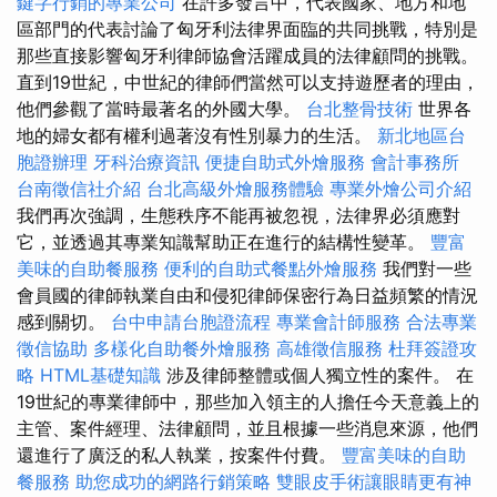
鍵字行銷的專業公司
在許多發言中，代表國家、地方和地
區部門的代表討論了匈牙利法律界面臨的共同挑戰，特別是
那些直接影響匈牙利律師協會活躍成員的法律顧問的挑戰。
直到19世紀，中世紀的律師們當然可以支持遊歷者的理由，
他們參觀了當時最著名的外國大學。
台北整骨技術
世界各
地的婦女都有權利過著沒有性別暴力的生活。
新北地區台
胞證辦理
牙科治療資訊
便捷自助式外燴服務
會計事務所
台南徵信社介紹
台北高級外燴服務體驗
專業外燴公司介紹
我們再次強調，生態秩序不能再被忽視，法律界必須應對
它，並透過其專業知識幫助正在進行的結構性變革。
豐富
美味的自助餐服務
便利的自助式餐點外燴服務
我們對一些
會員國的律師執業自由和侵犯律師保密行為日益頻繁的情況
感到關切。
台中申請台胞證流程
專業會計師服務
合法專業
徵信協助
多樣化自助餐外燴服務
高雄徵信服務
杜拜簽證攻
略
HTML基礎知識
涉及律師整體或個人獨立性的案件。 在
19世紀的專業律師中，那些加入領主的人擔任今天意義上的
主管、案件經理、法律顧問，並且根據一些消息來源，他們
還進行了廣泛的私人執業，按案件付費。
豐富美味的自助
餐服務
助您成功的網路行銷策略
雙眼皮手術讓眼睛更有神