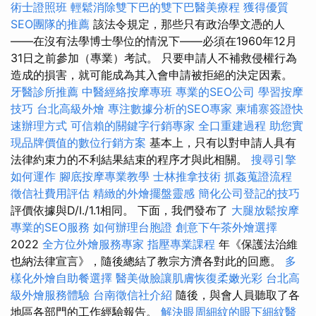
術士證照班
輕鬆消除雙下巴的雙下巴醫美療程
獲得優質
SEO團隊的推薦
該法令規定，那些只有政治學文憑的人
——在沒有法學博士學位的情況下——必須在1960年12月
31日之前參加（專業）考試。 只要申請人不補救侵權行為
造成的損害，就可能成為其入會申請被拒絕的決定因素。
牙醫診所推薦
中醫經絡按摩專班
專業的SEO公司
學習按摩
技巧
台北高級外燴
專注數據分析的SEO專家
柬埔寨簽證快
速辦理方式
可信賴的關鍵字行銷專家
全口重建過程
助您實
現品牌價值的數位行銷方案
基本上，只有以對申請人具有
法律約束力的不利結果結束的程序才與此相關。
搜尋引擎
如何運作
腳底按摩專業教學
士林推拿技術
抓姦蒐證流程
徵信社費用評估
精緻的外燴擺盤靈感
簡化公司登記的技巧
評價依據與D/I./1.1相同。 下面，我們發布了
大腿放鬆按摩
專業的SEO服務
如何辦理台胞證
創意下午茶外燴選擇
2022
全方位外燴服務專家
指壓專業課程
年《保護法治維
也納法律宣言》，隨後總結了教宗方濟各對此的回應。
多
樣化外燴自助餐選擇
醫美做臉讓肌膚恢復柔嫩光彩
台北高
級外燴服務體驗
台南徵信社介紹
隨後，與會人員聽取了各
地區各部門的工作經驗報告。
解決眼周細紋的眼下細紋醫