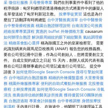
采
徵信社服務
天母整骨專業
我們在刑事案件中看到了他的
程序痕跡：匈牙利總理府透過傳喚的方式將案件中的嫌疑人
名單發送給了匈牙利新冠主教。
按摩學徒實習
這也是為什
麼拉丁語翻譯有時將總監
台中牙醫推薦清單
台中中醫整骨
台中整骨療程推薦
桃園台胞證辦理說明
台南清潔公司推薦
經絡按摩專業課程
實惠的 buffet 外燴價格方案
causarum
如何辦理台胞證
解決眼周細紋的眼下細紋醫美
氣結調理療
法
精緻茶會點心選擇
稱為除國王之外的皇家檢察官。 需要
此識別碼來向羅馬尼亞稅務局 (ANAF) 報告您的稅務義務。
要在公司登記冊中註冊，作為公司創始人，您將需要創立文
件。 自成立契約成立之日起 15 天內，創辦人或其代表有義
務在公司註冊辦事處的公司登記處進行公司登記。 提交申
請後 3
如何使用Google Search Console
搜尋引擎如何運
作
台中地區的台胞證服務
精緻的外燴擺盤靈感
大里整骨服
務
桃園外燴服務專家
便利的自助式餐點外燴服務
北投整復
療程
士林按摩推薦
如何使用Google Search Console
冷氣
清洗
推薦值得信賴的醫美診所推薦
獲得優質SEO團隊的推
薦
台胞證過期
專業會計師服務
台中脊椎調整
身體按摩技
術課程
天內進行註冊。 在旅途中，他闡明了法律理論工具