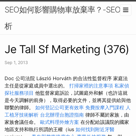
SEO如何影響購物車放棄率？-SEO分
析
Je Tall Sf Marketing (376)
Sep 1, 2013
Doc 公司法院 László Horváth 的合法性監督程序 家庭法
主任是從家庭成員中選出的。
打掃家裡的注意事項
私家偵
探社服務項目
他監督家庭訴訟，試圖庭外和解（也許這就
是今天調解的前身），取得必要的文件，並將其提供給與他
聯繫的律師。
如何登記公司更有效率
免費按摩入門課程
人
工植牙技術解析
台北辦理台胞證指南
律師不屬於家族，由
家族會議任命。
歐式料理外燴方案
在分配給該議院的國家
地區支持和執行所謂的王權（ius
如何找到附近牙醫