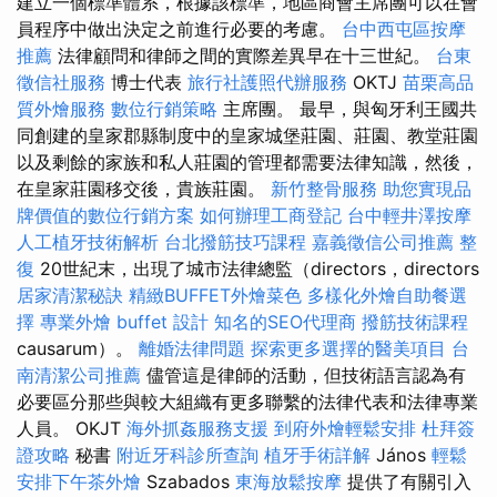
建立一個標準體系，根據該標準，地區商會主席團可以在會
員程序中做出決定之前進行必要的考慮。
台中西屯區按摩
推薦
法律顧問和律師之間的實際差異早在十三世紀。
台東
徵信社服務
博士代表
旅行社護照代辦服務
OKTJ
苗栗高品
質外燴服務
數位行銷策略
主席團。 最早，與匈牙利王國共
同創建的皇家郡縣制度中的皇家城堡莊園、莊園、教堂莊園
以及剩餘的家族和私人莊園的管理都需要法律知識，然後，
在皇家莊園移交後，貴族莊園。
新竹整骨服務
助您實現品
牌價值的數位行銷方案
如何辦理工商登記
台中輕井澤按摩
人工植牙技術解析
台北撥筋技巧課程
嘉義徵信公司推薦
整
復
20世紀末，出現了城市法律總監（directors，directors
居家清潔秘訣
精緻BUFFET外燴菜色
多樣化外燴自助餐選
擇
專業外燴 buffet 設計
知名的SEO代理商
撥筋技術課程
causarum）。
離婚法律問題
探索更多選擇的醫美項目
台
南清潔公司推薦
儘管這是律師的活動，但技術語言認為有
必要區分那些與較大組織有更多聯繫的法律代表和法律專業
人員。 OKJT
海外抓姦服務支援
到府外燴輕鬆安排
杜拜簽
證攻略
秘書
附近牙科診所查詢
植牙手術詳解
János
輕鬆
安排下午茶外燴
Szabados
東海放鬆按摩
提供了有關引入