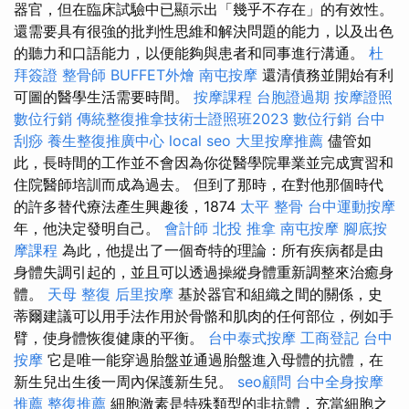
器官，但在臨床試驗中已顯示出「幾乎不存在」的有效性。
還需要具有很強的批判性思維和解決問題的能力，以及出色
的聽力和口語能力，以便能夠與患者和同事進行溝通。
杜
拜簽證
整骨師
BUFFET外燴
南屯按摩
還清債務並開始有利
可圖的醫學生活需要時間。
按摩課程
台胞證過期
按摩證照
數位行銷
傳統整復推拿技術士證照班2023
數位行銷
台中
刮痧
養生整復推廣中心
local seo
大里按摩推薦
儘管如
此，長時間的工作並不會因為你從醫學院畢業並完成實習和
住院醫師培訓而成為過去。 但到了那時，在對他那個時代
的許多替代療法產生興趣後，1874
太平 整骨
台中運動按摩
年，他決定發明自己。
會計師
北投 推拿
南屯按摩
腳底按
摩課程
為此，他提出了一個奇特的理論：所有疾病都是由
身體失調引起的，並且可以透過操縱身體重新調整來治癒身
體。
天母 整復
后里按摩
基於器官和組織之間的關係，史
蒂爾建議可以用手法作用於骨骼和肌肉的任何部位，例如手
臂，使身體恢復健康的平衡。
台中泰式按摩
工商登記
台中
按摩
它是唯一能穿過胎盤並通過胎盤進入母體的抗體，在
新生兒出生後一周內保護新生兒。
seo顧問
台中全身按摩
推薦
整復推薦
細胞激素是特殊類型的非抗體，充當細胞之