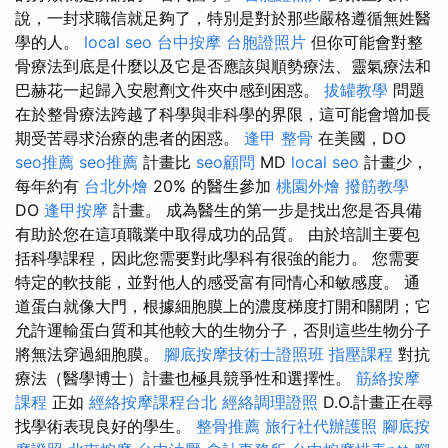
說，一封求職信就足夠了，特別是對於那些嚴格遵循無姓醫
學的人。
local seo
台中按摩
台胞證照片
但你可能會對整
骨療法到底是什麼以及它是否應該與順勢療法、靈氣療法和
巴赫花一起歸入安慰劑文件夾中感到困惑。
拔罐教學
問題
在於整骨療法跨越了科學與非科學的界限，這可能會增加長
期受苦尋求治療的患者的困惑。
逢甲 整骨
在美國，DO
seo推薦
seo推薦
計畫比
seo顧問
MD
local seo
計畫少，
每年約有
台北外燴
20% 的醫生參加
桃園外燴
撥筋教學
DO
逢甲按摩
計畫。 成為醫生的第一步是找出您是否具備
有助於您在這項職業中取得成功的品質。 由於培訓主要包
括科學課程，因此您需要對此學科有很強的能力。 您需要
特定的軟技能，並對他人的感受富有同情心和敏感度。 通
道蛋白就像大門，根據細胞膜上的濃度梯度打開和關閉；它
允許運輸蛋白質和其他較大的生物分子，否則這些生物分子
將無法穿過細胞膜。
腳底按摩技術士證照班
指壓課程
對抗
療法（醫學博士）計畫也極具競爭性和選擇性。
筋絡按摩
課程
正如
經絡按摩課程台北
經絡調理證照
D.O.計畫正在尋
找學術表現良好的學生。
整骨推薦
旅行社代辦護照
腳底按