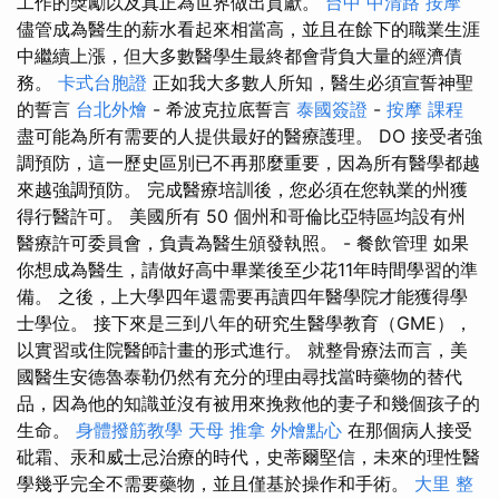
工作的獎勵以及真正為世界做出貢獻。
台中 中清路 按摩
儘管成為醫生的薪水看起來相當高，並且在餘下的職業生涯
中繼續上漲，但大多數醫學生最終都會背負大量的經濟債
務。
卡式台胞證
正如我大多數人所知，醫生必須宣誓神聖
的誓言
台北外燴
- 希波克拉底誓言
泰國簽證
-
按摩 課程
盡可能為所有需要的人提供最好的醫療護理。 DO 接受者強
調預防，這一歷史區別已不再那麼重要，因為所有醫學都越
來越強調預防。 完成醫療培訓後，您必須在您執業的州獲
得行醫許可。 美國所有 50 個州和哥倫比亞特區均設有州
醫療許可委員會，負責為醫生頒發執照。 - 餐飲管理 如果
你想成為醫生，請做好高中畢業後至少花11年時間學習的準
備。 之後，上大學四年還需要再讀四年醫學院才能獲得學
士學位。 接下來是三到八年的研究生醫學教育（GME），
以實習或住院醫師計畫的形式進行。 就整骨療法而言，美
國醫生安德魯泰勒仍然有充分的理由尋找當時藥物的替代
品，因為他的知識並沒有被用來挽救他的妻子和幾個孩子的
生命。
身體撥筋教學
天母 推拿
外燴點心
在那個病人接受
砒霜、汞和威士忌治療的時代，史蒂爾堅信，未來的理性醫
學幾乎完全不需要藥物，並且僅基於操作和手術。
大里 整