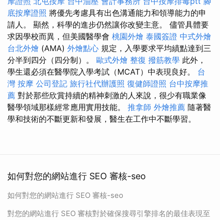
摩證照
北屯按摩
台中油壓
會計事務所
台中按摩排毒ptt
腳
底按摩證照
將優先考慮具有出色溝通能力和領導能力的申
請人。 顯然，科學的進步仍然讓你改變主意。 儘管具體要
求因學校而異，但美國醫學會
桃園外燴
泰國簽證
中式外燴
台北外燴
(AMA)
外燴點心
規定，入學要求平均績點達到三
分半到四分（四分制）。
歐式外燴
整復
撥筋教學
此外，
學生還必須在醫學院入學考試（MCAT）中表現良好。
台
灣 按摩
公司登記
旅行社代辦護照
復健師證照
台中按摩推
薦
對於那些欣賞持續的精神刺激的人來說，很少有職業像
醫學領域那樣經常應用實用技能。
推拿師
外燴推薦
隨著醫
學和技術的不斷更新和發展，醫生在工作中不斷學習。
如何對您的網站進行 SEO 審核-seo
如何對您的網站進行 SEO 審核-seo
對您的網站進行 SEO 審核對於確保搜尋引擎排名的最佳表現至