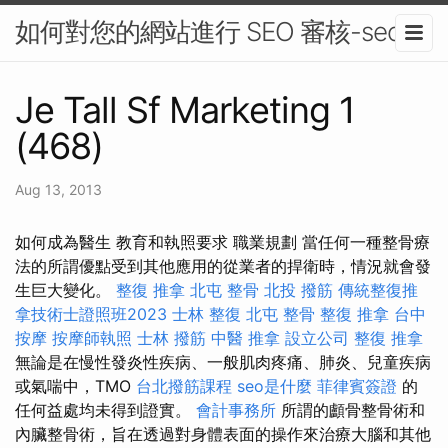
如何對您的網站進行 SEO 審核-seo
Je Tall Sf Marketing 1
(468)
Aug 13, 2013
如何成為醫生 教育和執照要求 職業規劃 當任何一種整骨療
法的所謂優點受到其他應用的從業者的捍衛時，情況就會發
生巨大變化。
整復 推拿
北屯 整骨
北投 撥筋
傳統整復推
拿技術士證照班2023
士林 整復
北屯 整骨
整復 推拿
台中
按摩
按摩師執照
士林 撥筋
中醫 推拿
設立公司
整復 推拿
無論是在慢性發炎性疾病、一般肌肉疼痛、肺炎、兒童疾病
或氣喘中，TMO
台北撥筋課程
seo是什麼
菲律賓簽證
的
任何益處均未得到證實。
會計事務所
所謂的顱骨整骨術和
內臟整骨術，旨在透過對身體表面的操作來治療大腦和其他