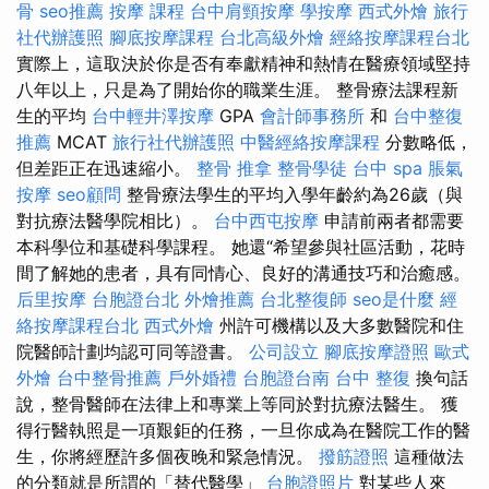
骨
seo推薦
按摩 課程
台中肩頸按摩
學按摩
西式外燴
旅行
社代辦護照
腳底按摩課程
台北高級外燴
經絡按摩課程台北
實際上，這取決於你是否有奉獻精神和熱情在醫療領域堅持
八年以上，只是為了開始你的職業生涯。 整骨療法課程新
生的平均
台中輕井澤按摩
GPA
會計師事務所
和
台中整復
推薦
MCAT
旅行社代辦護照
中醫經絡按摩課程
分數略低，
但差距正在迅速縮小。
整骨 推拿
整骨學徒
台中 spa
脹氣
按摩
seo顧問
整骨療法學生的平均入學年齡約為26歲（與
對抗療法醫學院相比）。
台中西屯按摩
申請前兩者都需要
本科學位和基礎科學課程。 她還“希望參與社區活動，花時
間了解她的患者，具有同情心、良好的溝通技巧和治癒感。
后里按摩
台胞證台北
外燴推薦
台北整復師
seo是什麼
經
絡按摩課程台北
西式外燴
州許可機構以及大多數醫院和住
院醫師計劃均認可同等證書。
公司設立
腳底按摩證照
歐式
外燴
台中整骨推薦
戶外婚禮
台胞證台南
台中 整復
換句話
說，整骨醫師在法律上和專業上等同於對抗療法醫生。 獲
得行醫執照是一項艱鉅的任務，一旦你成為在醫院工作的醫
生，你將經歷許多個夜晚和緊急情況。
撥筋證照
這種做法
的分類就是所謂的「替代醫學」
台胞證照片
對某些人來