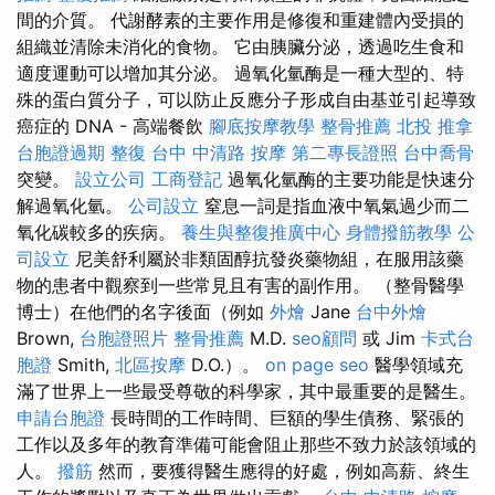
間的介質。 代謝酵素的主要作用是修復和重建體內受損的
組織並清除未消化的食物。 它由胰臟分泌，透過吃生食和
適度運動可以增加其分泌。 過氧化氫酶是一種大型的、特
殊的蛋白質分子，可以防止反應分子形成自由基並引起導致
癌症的 DNA - 高端餐飲
腳底按摩教學
整骨推薦
北投 推拿
台胞證過期
整復
台中 中清路 按摩
第二專長證照
台中喬骨
突變。
設立公司
工商登記
過氧化氫酶的主要功能是快速分
解過氧化氫。
公司設立
窒息一詞是指血液中氧氣過少而二
氧化碳較多的疾病。
養生與整復推廣中心
身體撥筋教學
公
司設立
尼美舒利屬於非類固醇抗發炎藥物組，在服用該藥
物的患者中觀察到一些常見且有害的副作用。 （整骨醫學
博士）在他們的名字後面（例如
外燴
Jane
台中外燴
Brown,
台胞證照片
整骨推薦
M.D.
seo顧問
或 Jim
卡式台
胞證
Smith,
北區按摩
D.O.）。
on page seo
醫學領域充
滿了世界上一些最受尊敬的科學家，其中最重要的是醫生。
申請台胞證
長時間的工作時間、巨額的學生債務、緊張的
工作以及多年的教育準備可能會阻止那些不致力於該領域的
人。
撥筋
然而，要獲得醫生應得的好處，例如高薪、終生