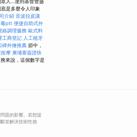
們眾人…達到基督豐盛
到底是多麼令人印象
司介紹
音波拉皮讓
毒ptt
便捷自助式外
經絡調理服務
歐式料
理工商登記
人工植牙
口碑外燴推薦
節中，
鬆按摩
柬埔寨簽證快
務來說，這個數字是
術問題的影響。若想提
診斷並解決技術性挑