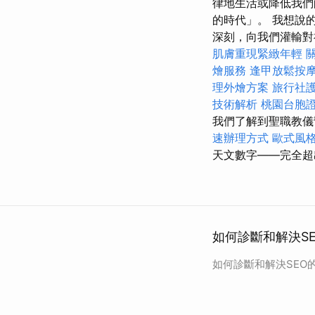
律地生活或降低我們
的時代」。 我想說
深刻，向我們灌輸對
肌膚重現緊緻年輕
燴服務
逢甲放鬆按
理外燴方案
旅行社
技術解析
桃園台胞
我們了解到聖職教儀
速辦理方式
歐式風
天文數字——完全超
如何診斷和解決SE
如何診斷和解決SEO的