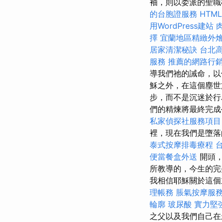
袖，則以委派的聖
的台胞證服務
HTM
用WordPress建站
擇
宜蘭地區精緻外
居家清潔秘訣
台北
服務
推薦的網路行
導我們祂的誡命，
穌之外，在這個塵世
步，而不是沉迷於行
們的精煉將最終完成
私家偵探社服務項目
裡，現在我們是墮
泰式按摩排毒療程
便當餐盒外送
開頭
所教導的，今生的
我相信耶穌關於這個
理帳務
脹氣按摩服
輪廓
玻尿酸
實力堅
之父以及我們自己在