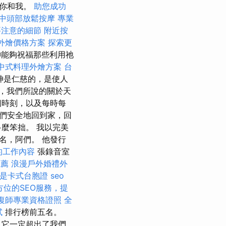
是你和我。
助您成功
中頭部放鬆按摩
專業
要注意的細節
附近按
t 外燴價格方案
探索更
能夠祝福那些利用祂
中式料理外燴方案
台
神是仁慈的，是使人
，我們所說的關於天
個時刻，以及每時每
們安全地回到家，回
麼笨拙。 我以完美
名，阿們。 他發行
的工作內容
張錄音室
推薦
浪漫戶外婚禮外
是卡式台胞證
seo
方位的SEO服務，提
復師專業資格證照
全
試
排行榜前五名。
 它一定超出了我們