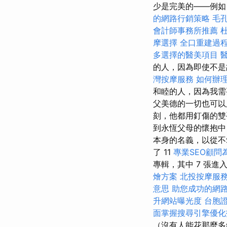
少是完美的——例如
的網路行銷策略
毛
會計師事務所推薦
摩選擇
全口重建過
多選擇的醫美項目
的人，因為即使不是
灣按摩服務
如何辦
和睦的人，因為我
父美德的一切也可以
刻，他都用釘傷的雙
到永恆父母的懷抱中
本身的名義，以從不
了 11
專業SEO顧問
專輯，其中 7 張進入
燴方案
北投按摩服
意思
助您成功的網
升網站曝光度
台胞
面掌握搜尋引擎優化
（沒有人能花那麼多