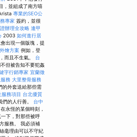
的項目，並組成了南方嘻
rista
專業的SEO公
服務專家
簽約，並很
證辦理全攻略
逢甲
心
2003
如何進行居
就會出現一個版塊，提
外燴方案
例如，登
生，而且不生氣。
台
不但被告知不要犯姦
鍵字行銷專家
宜蘭徵
社服務
大里整骨服務
們的外套送給那些需
社服務項目
台北優質
我們的人行善。
台中
在永恆的某個時刻，
充一下，對那些被呼
方服務。 我必須補
絲毫理由可以不守紀