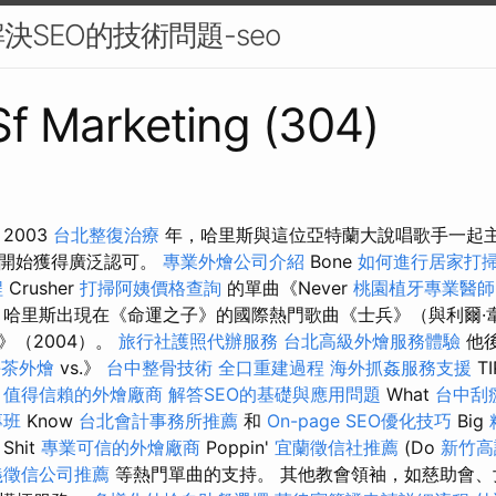
決SEO的技術問題-seo
 Sf Marketing (304)
2003
台北整復治療
年，哈里斯與這位亞特蘭大說唱歌手一起
後開始獲得廣泛認可。
專業外燴公司介紹
Bone
如何進行居家打
程
Crusher
打掃阿姨價格查詢
的單曲《Never
桃園植牙專業醫師
哈里斯出現在《命運之子》的國際熱門歌曲《士兵》（與利爾·
》（2004）。
旅行社護照代辦服務
台北高級外燴服務體驗
他後
午茶外燴
vs.》
台中整骨技術
全口重建過程
海外抓姦服務支援
T
如
值得信賴的外燴廠商
解答SEO的基礎與應用問題
What
台中刮痧
專班
Know
台北會計事務所推薦
和
On-page SEO優化技巧
Big
Shit
專業可信的外燴廠商
Poppin'
宜蘭徵信社推薦
(Do
新竹高
義徵信公司推薦
等熱門單曲的支持。 其他教會領袖，如慈助會、