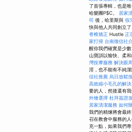
了首張專輯，也是唯
哈樂團P$C。
居家清
司
後，哈里斯與
假
快與他人共同創立
脊椎矯正
Hustle
正
家打掃
台南徵信社
醒你我們確實是少
山寶訓以愉快、柔和
灣按摩服務
解決眼
淫，也不能有不純
信社推薦
烏日放鬆
高效縮小毛孔的解決
要的人，然後還有
外燴選擇
杜拜簽證
居家清潔服務
如何
我們的精煉將會最終
召在教會中服務的人
充一點，如果我們專