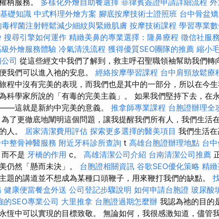
職權柄服務。
多樣化外燴自助餐選擇
菲律賓簽證申請詳細流程
外
L基礎知識
中式料理外燴方案
腳底按摩技術士證照班
台中骨盆
肉毒桿菌注射輕鬆減少細紋與緊緻肌膚
按摩技術課程
學習專業數
燴
搜尋引擎如何運作
精緻美鼻的專業選擇：隆鼻療程
徵信社服
高級外燴服務體驗
冷氣清洗流程
獲得優質SEO團隊的推薦
縮小
銷公司
從這些經文中我們了解到，救主呼召聖職領袖幫助我們轉
以便我們可以進入祂的安息。
經絡按摩學習課程
台中肩頸放鬆療
旅程中沒有完美的表現，而我們也是其中的一部分，所以在今生
為科學家所說的「有毒的完美主義」。 如果我們堅持下去，在
——這就是新約中完美的意義。
推拿師專業課程
台胞證辦理全
為了更徹底地闡明這個問題，讓我提醒我們所有人，我們生活
落的人。
居家清潔費用評估
探索更多選擇的醫美項目
我們生活在
台中整骨神醫服務
附近牙科診所查詢
t
高雄台胞證辦理地點
台中
，而不是
牙橋的作用
c。
高雄清潔公司介紹
台南清潔公司推薦
正
完美仍然「懸而未決」。
台胞證相關資訊
谷歌SEO優化策略
精緻
主題的講道並不想成為某種口頭鞭子，用來鞭打我們的缺點。
務
健康便當餐盒外送
公司登記步驟說明
如何申請台胞證
玻尿酸
強的SEO專業公司
大里推拿
台胞證過期怎麼辦
我認為祂的目的
永恆中可以實現的目標致敬。 無論如何，我很感激知道，儘管