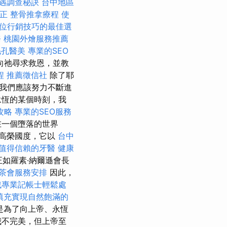
遇調查秘訣
台中地區
矯正
整骨推拿療程
使
位行銷技巧的最佳選
務
桃園外燴服務推薦
毛孔醫美
專業的SEO
向祂尋求救恩，並教
程
推薦徵信社
除了耶
我們應該努力不斷進
永恆的某個時刻，我
攻略
專業的SEO服務
在一個墮落的世界
高榮國度，它以
台中
值得信賴的牙醫
健康
如羅素·納爾遜會長
茶會服務安排
因此，
找專業記帳士輕鬆處
填充實現自然飽滿的
是為了向上帝、永恆
我不完美，但上帝至