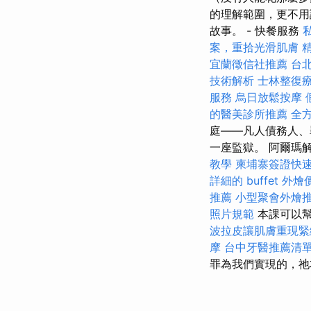
的理解範圍，更不用
故事。 - 快餐服務
案，重拾光滑肌膚
宜蘭徵信社推薦
台
技術解析
士林整復
服務
烏日放鬆按摩
的醫美診所推薦
全
庭——凡人債務人
一座監獄。 阿爾瑪
教學
柬埔寨簽證快
詳細的 buffet 外
推薦
小型聚會外燴
照片規範
本課可以幫
波拉皮讓肌膚重現緊
摩
台中牙醫推薦清
罪為我們實現的，祂