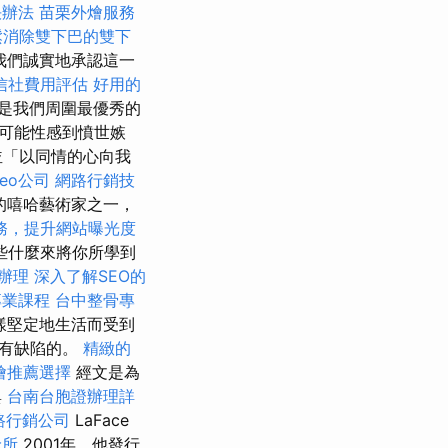
決辦法
苗栗外燴服務
鬆消除雙下巴的雙下
我們誠實地承認這一
信社費用評估
好用的
是我們周圍最優秀的
的可能性感到憤世嫉
並「以同情的心向我
seo公司
網路行銷技
的嘻哈藝術家之一，
服務，提升網站曝光度
些什麼來將你所學到
辦理
深入了解SEO的
專業課程
台中整骨專
樣堅定地生活而受到
是有缺陷的。
精緻的
燴推薦選擇
經文是為
與
台南台胞證辦理詳
路行銷公司
LaFace
診所
2001年，他發行