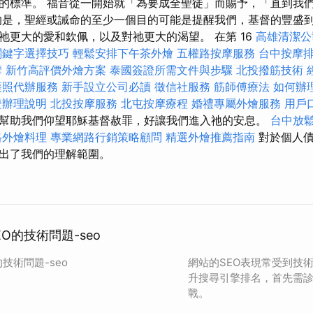
的標準。 福音從一開始就「為要成全聖徒」而賜予，「直到我
的是，聖經或誡命的至少一個目的可能是提醒我們，基督的豐盛
祂更大的愛和欽佩，以及對祂更大的渴望。 在第 16
高雄清潔公
關鍵字選擇技巧
輕鬆安排下午茶外燴
五權路按摩服務
台中按摩排
摩
新竹高評價外燴方案
泰國簽證所需文件與步驟
北投撥筋技術
護照代辦服務
新手設立公司必讀
徵信社服務
筋師傅療法
如何辦
證辦理說明
北投按摩服務
北屯按摩療程
婚禮專屬外燴服務
用戶
幫助我們仰望耶穌基督赦罪，好讓我們進入祂的安息。
台中放
格外燴料理
專業網路行銷策略顧問
精選外燴推薦指南
對於個人債
出了我們的理解範圍。
O的技術問題-seo
技術問題-seo
網站的SEO表現常受到技
升搜尋引擎排名，首先需
戰。