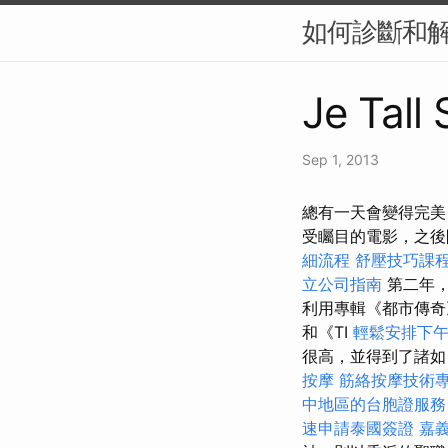
如何診斷和解
Je Tall
Sep 1, 2013
總有一天會變得完美 
受矚目的電影，之
細流程
舒壓技巧課
立公司指南
第二年，
利用專輯《都市傳奇
和《TI
輕鬆安排下
很高，並得到了諸
按摩
筋絡按摩技術
中地區的台胞證服務
速申請泰國簽證
嘉