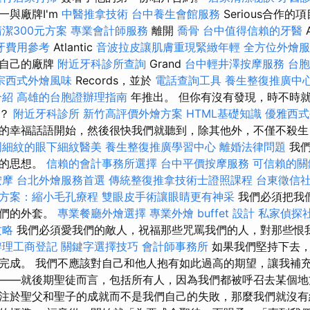
一與廠牌I'm
中醫推拿技術
台中養生會館服務
Serious合作
潔300元方案
專業會計師服務
離開
喬骨
台中值得信賴的牙醫
A
牙費用參考
Atlantic
音波拉皮讓肌膚重現緊緻年輕
全方位外燴
了自己的廠牌
附近牙科診所查詢
Grand
台中輕井澤按摩服務
台胞
宗西式外燴風味
Records，並於
電話查詢工具
養生整復推廣中
介紹
高雄的台胞證辦理指南
年推出。 但你有沒有發現，時不時
數？
附近牙科診所
新竹高評價外燴方案
HTML基礎知識
優雅西式
的幸福話語開始，然後很快我們就聽到，除其他外，不僅不殺
周細紋的眼下細紋醫美
養生整復推廣學習中心
離婚法律問題
我們
潔的思想。
信賴的會計事務所選擇
台中平價按摩服務
可信賴的關
按摩
台北外燴服務首選
傳統整復推拿技術士證照課程
台東徵信
方案：縮小毛孔療程
雙眼皮手術讓眼睛更有神采
我們必須把我
我們的外套。
專業餐廳外燴選擇
專業外燴 buffet 設計
私家偵探
攻略
我們必須愛我們的敵人，祝福那些咒罵我們的人，對那些恨
辦理工商登記
關鍵字選擇技巧
會計師事務所
如果我們堅持下去，
完成。 我們不應該對自己和他人抱有如此過高的期望，讓我補
——就後期聖徒而言，包括所有人，因為我們都被呼召去某個地
注於聖父和聖子的成就而不是我們自己的失敗，那麼我們就沒有