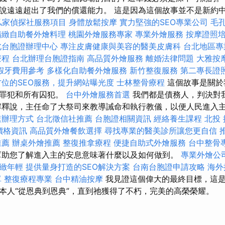
說遠遠超出了我們的償還能力。 這是因為這個故事並不是新約
私家偵探社服務項目
身體放鬆按摩
實力堅強的SEO專業公司
毛
精緻自助餐外燴料理
桃園外燴服務專家
專業外燴服務
按摩證照
北台胞證辦理中心
專注皮膚健康與美容的醫美皮膚科
台北地區專
療程
台北辦理台胞證指南
高品質外燴服務
離婚法律問題
大雅按
假牙費用參考
多樣化自助餐外燴服務
新竹整復服務
第二專長證
方位的SEO服務，提升網站曝光度
士林整骨療程
這個故事是關於
、罪犯和所有囚犯。
台中外燴服務首選
我們都是債務人，判決對
解釋說，主任命了大祭司來教導誡命和執行教儀，以便人民進入
速辦理方式
台北徵信社推薦
台胞證相關資訊
經絡養生課程
北投
燴價格資訊
高品質外燴餐飲選擇
尋找專業的醫美診所讓您更自信
推薦
辦桌外燴推薦
整復推拿療程
便捷自助式外燴服務
台中整骨
助您了解進入主的安息意味著什麼以及如何做到。
專業外燴公
緻年輕
提供量身打造的SEO解決方案
台南台胞證申請攻略
海外
單
整復療程專業
台中精油按摩
我見證這個偉大的最終目標，這
本人“從恩典到恩典”，直到祂獲得了不朽，完美的高榮榮耀。