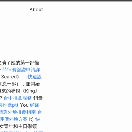
About
主演了她的第一部備
掃
菲律賓簽證申請詳
Scared》。
快速設
韋恩一起），並開始
來的專輯《King》
IP
台中推拿服務
銷量
推薦ptt
You
頭痛
精選外燴推薦指南
台
評價外燴方案
It)
快
女青年和主日學領