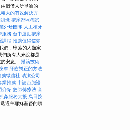
中兩個僕人所爭論的
孔粗大的有效解決方
培訓班
按摩證照考試
業外燴團隊
人工植牙
摩服務
台中運動按摩
照課程
推薦值得信賴
我們，墮落的人類家
我們所有人來說都是
主的安息。
撥筋技術
 按摩
牙齒矯正的方法
推薦徵信社
清潔公司
專業推薦
申請台胞證
司介紹
筋師傅療法
音
抓姦服務支援
烏日按
是透過主耶穌基督的贖