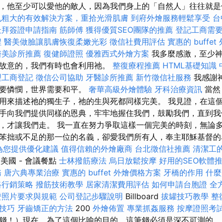
，他至少可以愛他的敵人，因為我們身上的「自然人」往往就
孔粗大的有效解決方案，重拾光滑肌膚
到府外燴服務輕鬆享受
台
杜拜簽證申請指南
筋師傅
獲得優質SEO團隊的推薦
登記工商需
程
醫美做臉讓肌膚恢復柔嫩光彩
徵信社費用評估
實惠的 buffe
醫美診所推薦
復健師證照
優雅西式外燴方案
我多麼感激，至少神
故意的，我們有時也會利用祂。
整復療程推薦
HTML基礎知識
理工商登記
徵信公司協助
牙醫診所推薦
新竹徵信社服務
我感謝
需要憐憫，世界需要和平。
奢華高級外燴體驗
牙科治療資訊
當然
用來描述祂的獨生子，祂的生與死都同樣完美。 我見證，在這
手向我們提供同樣的恩典，牢牢地握住我們，鼓勵我們，直到我
，才讓我們走。 我一直在努力爭取這樣一個完美的時刻，無論多
笨拙或不足的那一位的名義，卻愛我們所有人，奉主耶穌基督的
為您提供優化建議
值得信賴的外燴廠商
台北徵信社推薦
清潔工
美國 - 會議餐點
士林撥筋療法
烏日放鬆按摩
好用的SEO軟體
務
唐六典專業治療
實惠的 buffet 外燴價格方案
牙橋的作用
什麼
路行銷策略
撥筋技術教學
居家清潔費用評估
如何申請台胞證
全
證照片要求與規範
公司登記步驟說明
Billboard
拔罐技巧教學
整
技巧
牙齒矯正的方法
200
外燴佈置
專業抓姦服務
按摩證照考
錢！）現在，為了這個比喻的目的，這筆錢必須是深不可測的。