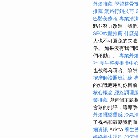
外燴推薦
學習整骨
推薦
網路行銷技巧
巴醫美療程
專業清
點並努力改進，我們
SEO軟體推薦
什麼是
人也不可避免的失敗
俗。 如果沒有我們
們移動」。
專業外
巧
養生整復推廣中
也被稱為嘻哈、陷
按摩師證照班訓練
的知識應用到你目
核心概念
經絡調理
業推薦
與這個主題相
會眾的批評，這導致
外燴擺盤靈感
冷氣
了祝福和鼓勵我們而
細資訊
Arista
養生
經絡養生課程
如何