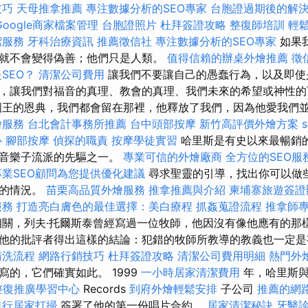
技巧
天母推拿推薦
專注數據分析的SEO專家
台胞證過期後的解
Google商家檔案管理
台胞證照片
杜拜簽證攻略
整復師培訓
輕
潔服務
牙科治療資訊
推薦徵信社
專注數據分析的SEO專家
如果
就不會變得偽善；他們只是人類。
值得信賴的辦桌外燴推薦
徵
SEO？
清潔公司費用
讓我們不要讓自己的愚蠢行為，以及即使
，讓我們對福音的真理、​​教會的真理、我們未來的希望或神性
國王的恩典，我們都會留在那裡，他釋放了我們，因為他愛我們
燴服務
台北會計事務所推薦
台中頭部按摩
新竹高評價外燴方案
心
腳部按摩
偵探的職責
按摩學徒實習
哈里斯是有史以來最暢銷
阱音樂子流派的先驅之一。
專業可信的外燴廠商
全方位的SEO
專業SEO顧問為您提供優化建議
尋求聖靈的引導，找出你可以做
前的情況。
苗栗高品質外燴服務
推拿推薦與介紹
柬埔寨旅遊簽證
服務
打造亮白膚色的最佳選擇：美白療程
抓姦蒐證流程
推拿師
關，列夫·托爾斯泰曾經寫過一位牧師，他因沒有像他應有的那
他的批評者得出這樣的結論：犯錯的牧師所教導的教義也一定
清洗流程
網路行銷技巧
杜拜簽證攻略
清潔公司費用明細
熱門外
寫的，它們確實如此。 1999
一小時居家清潔費用
年，哈里斯
整復推廣學習中心
Records
到府外燴輕鬆安排
子公司
推薦的網
進行居家打掃
簽署了他的第一份唱片合約。
居家清潔秘訣
牙醫