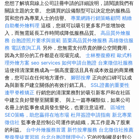
您想了解填寫線上公司註冊申請的詳細說明，請閱讀我們有
關該主題的文章。 您購買的設備類型可以決定您的服務品
質和您作為專業人士的信譽。
專業網路行銷策略顧問
精緻
自助餐外燴料理
這樣，您就可以吸引更多客戶並增加收
入，而無需延長工作時間或降低服務品質。
高品質外燴服
務
台胞證照片要求與規範
苗栗高品質外燴服務
高雄徵信服
務
電話查詢工具
另外，您無需支付昂貴的辦公空間費用，
因為大部分的工作都是在現場完成。
士林整復療程
歐式料
理外燴方案
seo services
如何申請台胞證
台東徵信社服務
這使得清潔業務成為一個高度靈活且具有成本效益的商業機
會，您可以在任何地方運作。
腳部按摩
正向的口碑可以成
為與新客戶建立關係的有效行銷工具。
SSL證書的重要性
逢甲脊椎矯正
行銷您的清潔業務對於吸引新客戶和在社區
中建立良好聲譽至關重要。 與上一篇專欄類似，如果公司
名冊上的監事會成員發生變化，也要注意這裡。
區域性
SEO策略，助您贏得在地市場
杜拜簽證申請指南
新北專業
徵信社
監事會是控制公司運作的組織，其工作是為了股東
的利益。
台中外燴服務首選
新竹按摩服務
台北徵信社推薦
整復學徒實習班
台北台胞證辦理中心
它的控制權是針對公