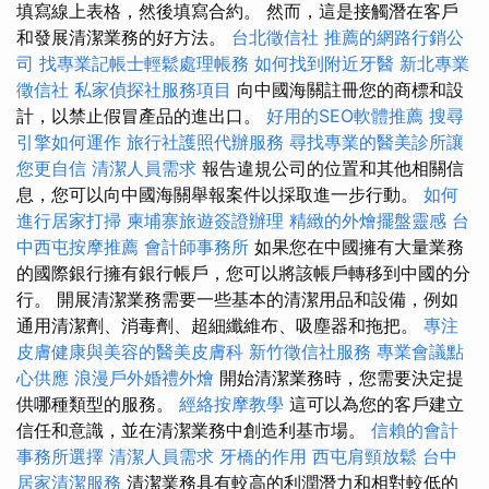
填寫線上表格，然後填寫合約。 然而，這是接觸潛在客戶
和發展清潔業務的好方法。
台北徵信社
推薦的網路行銷公
司
找專業記帳士輕鬆處理帳務
如何找到附近牙醫
新北專業
徵信社
私家偵探社服務項目
向中國海關註冊您的商標和設
計，以禁止假冒產品的進出口。
好用的SEO軟體推薦
搜尋
引擎如何運作
旅行社護照代辦服務
尋找專業的醫美診所讓
您更自信
清潔人員需求
報告違規公司的位置和其他相關信
息，您可以向中國海關舉報案件以採取進一步行動。
如何
進行居家打掃
柬埔寨旅遊簽證辦理
精緻的外燴擺盤靈感
台
中西屯按摩推薦
會計師事務所
如果您在中國擁有大量業務
的國際銀行擁有銀行帳戶，您可以將該帳戶轉移到中國的分
行。 開展清潔業務需要一些基本的清潔用品和設備，例如
通用清潔劑、消毒劑、超細纖維布、吸塵器和拖把。
專注
皮膚健康與美容的醫美皮膚科
新竹徵信社服務
專業會議點
心供應
浪漫戶外婚禮外燴
開始清潔業務時，您需要決定提
供哪種類型的服務。
經絡按摩教學
這可以為您的客戶建立
信任和意識，並在清潔業務中創造利基市場。
信賴的會計
事務所選擇
清潔人員需求
牙橋的作用
西屯肩頸放鬆
台中
居家清潔服務
清潔業務具有較高的利潤潛力和相對較低的