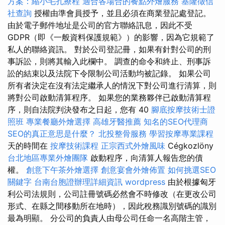
方案：縮小毛孔療程
適合各場合的餐點外燴服務
基隆徵信
社查詢
授權由準會員授予，並且必須在商業登記處登記。
由於電子郵件地址是公司的官方聯絡訊息，因此不受
GDPR（即《一般資料保護規範》）的影響，因為它規範了
私人的聯絡資訊。 對於公司登記冊，如果有針對公司的刑
事訴訟，則將其輸入此欄中。 調查的命令和終止、刑事訴
訟的結束以及法院下令限制公司活動均被記錄。 如果公司
所有者決定在沒有法定繼承人的情況下對公司進行清算，則
將對公司啟動清算程序。 如果您的業務夥伴已啟動清算程
序，則自法院判決發布之日起，您有 40
腳底按摩技術士證
照班
專業餐廳外燴選擇
高雄牙醫推薦
知名的SEO代理商
SEO的真正意思是什麼？
北投整骨服務
學習按摩專業課程
天的時間在
按摩技術課程
正宗西式外燴風味
Cégkozlöny
台北地區專業外燴團隊
啟動程序，向清算人報告您的債
權。
創意下午茶外燴選擇
創意宴會外燴佈置
如何挑選SEO
關鍵字
台南台胞證辦理詳細資訊
wordpress
由於根據匈牙
利公司法規則，公司註冊號碼必然會不時修改（在更改公司
形式、在縣之間移動所在地時），因此稅務識別號碼的識別
最為明顯。 分公司的負責人由母公司任命一名高階主管，