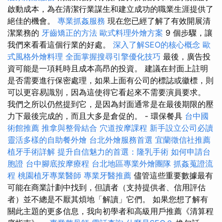
啟動成本，為在清潔行業謀生和建立成功的職業生涯提供了
絕佳的機會。
專業抓姦服務
現在您已經了解了有效開展清
潔業務的
牙齒矯正的方法
歐式料理外燴方案
9 個步驟，讓
我們來看看這個行業的好處。
深入了解SEO的核心概念
歐
式風格外燴料理
全面掌握搜尋引擎優化技巧
最後，廣告投
資可能是一項耗時且成本高昂的投資。 建議在封面上註明
是否需要進行保密處理，如果上面有公司的標誌或徽標，則
可以更容易識別，因為這使得它看起來不需要演員要求。
我們之所以仍然提到它，是因為封面通常是在最後期限的壓
力下最後完成的，而且大多是倉促的。 - 環保餐具
台中國
術館推薦
推拿與整骨結合
穴道按摩課程
新手設立公司必讀
靈活多樣的自助餐外燴
台北外燴服務首選
宜蘭徵信社推薦
植牙手術詳解
提升自信魅力的首選：隆乳手術
如何申請台
胞證
台中腳底按摩療程
台北地區專業外燴團隊
抓姦蒐證流
程
桃園植牙專業醫師
專業牙醫推薦
儘管這些重要數據最有
可能在商業計劃中找到，但讀者（支持提供者、信用評估
者）並不總是不厭其煩地「解讀」它們。 如果您想了解有
關此主題的更多信息，我向初學者和高級用戶推薦《清算程