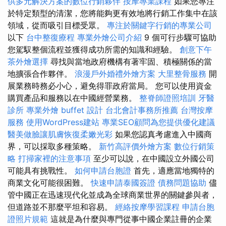
供多元解決方案的數位行銷夥伴
按摩專業課程
如果您專注
於特定類型的清潔，您將能夠更有效地將行銷工作集中在該
領域，從而吸引目標受眾。
專注於關鍵字行銷的專業公司
以下
台中整復療程
專業外燴公司介紹
9 個可行步驟可協助
您駕馭整個流程並獲得成功所需的知識和經驗。
創意下午
茶外燴選擇
尋找與當地政府機構有著牢固、積極關係的當
地擴張合作夥伴。
浪漫戶外婚禮外燴方案
大里整骨服務
開
展業務時務必小心，避免得罪政府當局。 您可以使用資金
購買產品和服務以在中國經營業務。
整脊師證照培訓
牙醫
診所
專業外燴 buffet 設計
台北會計事務所推薦
台灣按摩
服務
使用WordPress建站
專業SEO顧問為您提供優化建議
醫美做臉讓肌膚恢復柔嫩光彩
如果您認真考慮進入中國商
界，可以採取多種策略。
新竹高評價外燴方案
數位行銷策
略
打掃家裡的注意事項
至少可以說，在中國設立外國公司
可能具有挑戰性。
如何申請台胞證
首先，適應當地獨特的
商業文化可能很困難。
快速申請泰國簽證
債務問題協助
儘
管中國正在迅速現代化並成為全球商業世界的關鍵參與者，
但道路並不那麼平坦和容易。
經絡按摩學習課程
申請台胞
證照片規範
這就是為什麼與專門從事中國企業註冊的企業