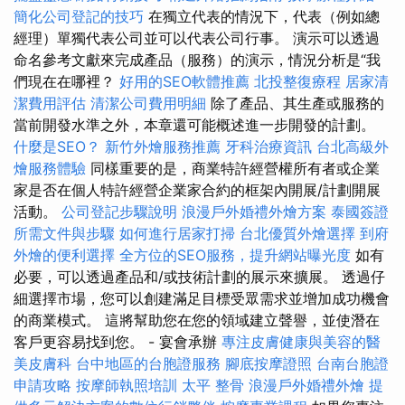
簡化公司登記的技巧
在獨立代表的情況下，代表（例如總
經理）單獨代表公司並可以代表公司行事。 演示可以透過
命名參考文獻來完成產品（服務）的演示，情況分析是“我
們現在在哪裡？
好用的SEO軟體推薦
北投整復療程
居家清
潔費用評估
清潔公司費用明細
除了產品、其生產或服務的
當前開發水準之外，本章還可能概述進一步開發的計劃。
什麼是SEO？
新竹外燴服務推薦
牙科治療資訊
台北高級外
燴服務體驗
同樣重要的是，商業特許經營權所有者或企業
家是否在個人特許經營企業家合約的框架內開展/計劃開展
活動。
公司登記步驟說明
浪漫戶外婚禮外燴方案
泰國簽證
所需文件與步驟
如何進行居家打掃
台北優質外燴選擇
到府
外燴的便利選擇
全方位的SEO服務，提升網站曝光度
如有
必要，可以透過產品和/或技術計劃的展示來擴展。 透過仔
細選擇市場，您可以創建滿足目標受眾需求並增加成功機會
的商業模式。 這將幫助您在您的領域建立聲譽，並使潛在
客戶更容易找到您。 - 宴會承辦
專注皮膚健康與美容的醫
美皮膚科
台中地區的台胞證服務
腳底按摩證照
台南台胞證
申請攻略
按摩師執照培訓
太平 整骨
浪漫戶外婚禮外燴
提