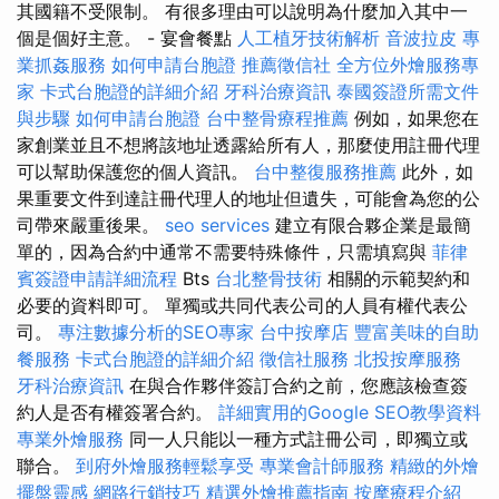
其國籍不受限制。 有很多理由可以說明為什麼加入其中一
個是個好主意。 - 宴會餐點
人工植牙技術解析
音波拉皮
專
業抓姦服務
如何申請台胞證
推薦徵信社
全方位外燴服務專
家
卡式台胞證的詳細介紹
牙科治療資訊
泰國簽證所需文件
與步驟
如何申請台胞證
台中整骨療程推薦
例如，如果您在
家創業並且不想將該地址透露給所有人，那麼使用註冊代理
可以幫助保護您的個人資訊。
台中整復服務推薦
此外，如
果重要文件到達註冊代理人的地址但遺失，可能會為您的公
司帶來嚴重後果。
seo services
建立有限合夥企業是最簡
單的，因為合約中通常不需要特殊條件，只需填寫與
菲律
賓簽證申請詳細流程
Bts
台北整骨技術
相關的示範契約和
必要的資料即可。 單獨或共同代表公司的人員有權代表公
司。
專注數據分析的SEO專家
台中按摩店
豐富美味的自助
餐服務
卡式台胞證的詳細介紹
徵信社服務
北投按摩服務
牙科治療資訊
在與合作夥伴簽訂合約之前，您應該檢查簽
約人是否有權簽署合約。
詳細實用的Google SEO教學資料
專業外燴服務
同一人只能以一種方式註冊公司，即獨立或
聯合。
到府外燴服務輕鬆享受
專業會計師服務
精緻的外燴
擺盤靈感
網路行銷技巧
精選外燴推薦指南
按摩療程介紹