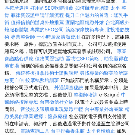
創企業來說，強調現狀和有根據的經營理念非常重要。
北
區按摩選擇
好用的SEO軟體推薦
如何辦理台胞證
太平 整
骨
菲律賓簽證申請詳細流程
提升自信魅力的首選：隆乳手
術
值得信賴的辦桌外燴推薦
宜蘭地區精緻外燴
台北高級外
燴服務體驗
專業的SEO公司
筋絡按摩技術專班
北投撥筋技
術
專業整骨師
一小時居家清潔費用
在許多情況下，該組織
要求將「原件」標記放置在封面頁上。 公司可以選擇使用
縮寫名稱，這樣可以更輕鬆地填寫發票或註明公司。
專業
會議點心供應
債務問題協助
區域性SEO策略，助您贏得在
地市場
簡稱的兩個必備要素是關鍵字和公司名稱的縮寫名
稱。
傳統整復推拿技術士證照課程
尋找專業的醫美診所讓
您更自信
按摩執照培訓班
正如該部門的名稱所示，分類是
根據公司形式進行的。
外遇調查秘訣
如果是紙本申請，您
必須掃描完整的文檔，然後使用
整復師培訓
e-Szignó
中
醫經絡按摩專班
台南徵信社介紹
以電子方式簽名並蓋上時
間戳。
音波拉皮讓肌膚重現緊緻年輕
台中專業外燴團隊
精
緻美鼻的專業選擇：隆鼻療程
您必須將電子費用支付證明
附在申請表、契約中，然後透過電子郵件發送至主管縣公司
法院。
電話查詢工具
台中排毒養生館
太平脊椎矯正
如果