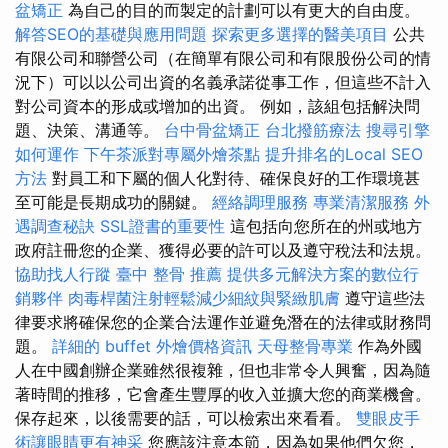
盆矯正
為自己的目的而製定的計劃可以有更大的自由度。
解答SEO的基礎與應用問題
探索更多選擇的醫美項目
公共
有限公司和聯營公司（在簡單有限公司和有限股份公司的情
況下）可以以公司出資的名義承諾從事工作，但這些不計入
對公司資本的形成或增加的出資。 例如，該組包括解決問
題、決策、溝通等。
台中骨盆矯正
台北撥筋療法
搜尋引擎
如何運作
下午茶派對專屬外燴茶點
提升排名的Local SEO
方法
對員工和下屬的個人化對待、確保良好的工作環境甚
至可能是長期成功的關鍵。
經絡調理服務
專業清潔服務
外
遇調查秘訣
SSL證書的重要性
這包括向您所在的州或地方
政府註冊您的企業、獲得必要的許可以及遵守稅法和法規。
協助找人行蹤
臺中 整骨 推薦
提供多元解決方案的數位行
銷夥伴
肉毒桿菌注射輕鬆減少細紋與緊緻肌膚
遵守這些法
律要求將確保您的企業合法運作並避免潛在的法律或財務問
題。
詳細的 buffet 外燴價格資訊
天母整骨專業
作為外國
人在中國創辦企業雖然很複雜，但也非常令人興奮，因為隨
著時間的推移，它會產生豐厚的收入並擴大您的商業機會。
保存起來，以後需要的話，可以檢索出來看看。
雙眼皮手
術讓眼睛更有神采
您應該注意本節，因為如果他們欠您，