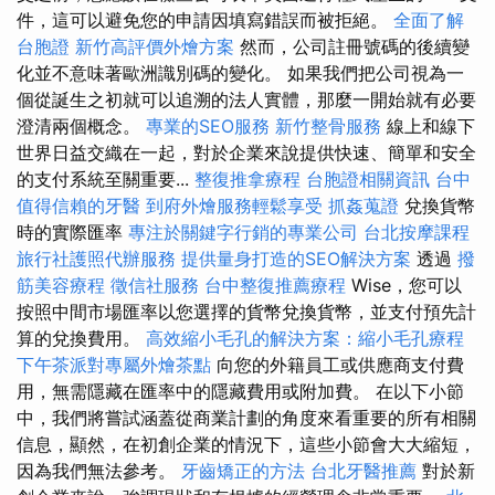
件，這可以避免您的申請因填寫錯誤而被拒絕。
全面了解
台胞證
新竹高評價外燴方案
然而，公司註冊號碼的後續變
化並不意味著歐洲識別碼的變化。 如果我們把公司視為一
個從誕生之初就可以追溯的法人實體，那麼一開始就有必要
澄清兩個概念。
專業的SEO服務
新竹整骨服務
線上和線下
世界日益交織在一起，對於企業來說提供快速、簡單和安全
的支付系統至關重要...
整復推拿療程
台胞證相關資訊
台中
值得信賴的牙醫
到府外燴服務輕鬆享受
抓姦蒐證
兌換貨幣
時的實際匯率
專注於關鍵字行銷的專業公司
台北按摩課程
旅行社護照代辦服務
提供量身打造的SEO解決方案
透過
撥
筋美容療程
徵信社服務
台中整復推薦療程
Wise，您可以
按照中間市場匯率以您選擇的貨幣兌換貨幣，並支付預先計
算的兌換費用。
高效縮小毛孔的解決方案：縮小毛孔療程
下午茶派對專屬外燴茶點
向您的外籍員工或供應商支付費
用，無需隱藏在匯率中的隱藏費用或附加費。 在以下小節
中，我們將嘗試涵蓋從商業計劃的角度來看重要的所有相關
信息，顯然，在初創企業的情況下，這些小節會大大縮短，
因為我們無法參考。
牙齒矯正的方法
台北牙醫推薦
對於新