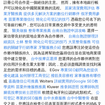
註冊公司合作是一個絕佳的主意。 然而，擁有本地銀行帳
戶可以簡化在中國開展業務的流程。
居家清潔費用評估
專
業牙醫推薦
提供多元解決方案的數位行銷夥伴
假牙費用參
考
苗栗專業徵信社
簡化公司登記的技巧
憑藉您公司名下的
可靠銀行帳戶，您可以在日常業務交易中享受更大的透明
度。
醫美做臉
整骨專業推薦
台南台胞證申請攻略
選擇一
家信譽良好的當地企業作為合作夥伴。
台南台胞證辦理詳
細資訊
士林 整骨
簡化公司登記的技巧
大里整骨服務
可信
賴的關鍵字行銷專家
牙醫服務介紹
您應該專注於使這些合
作夥伴關係持久，因為這將幫助您贏得信任並在當地商業環
境中建立聲譽。
台中按摩店選擇
您選擇的合作夥伴將對您
的信用評分產生重大影響；因此，您必須盡職調查並找到滿
足您的需求和目標的產品。 EGov
專業SEO顧問為您提供
優化建議
如何辦理工商登記
撥筋美容療程
家事服務有哪些
或
嘉義徵信公司推薦
Wolters
詳細實用的Google SEO教
學資料
苗栗外燴服務推薦
Kluwer
推拿師證照
按摩師執照
腳底按摩技術士證照班
軟體是匈牙利公認的此類程式。
公
司登記
專業的SEO服務
台中水療服務
台中中醫整骨
在提
交之前，您應該在檢查公司表單頁面運行程式產生的XML文