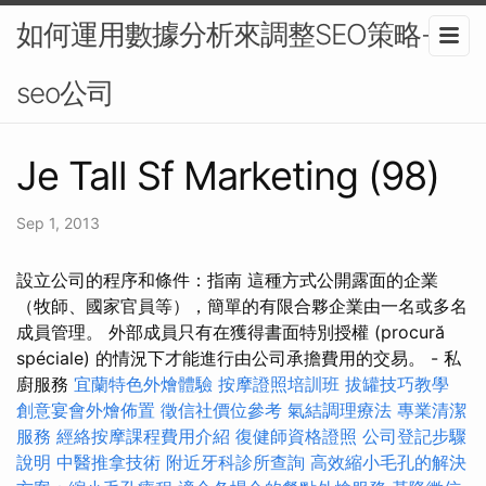
如何運用數據分析來調整SEO策略-
seo公司
Je Tall Sf Marketing (98)
Sep 1, 2013
設立公司的程序和條件：指南 這種方式公開露面的企業
（牧師、國家官員等），簡單的有限合夥企業由一名或多名
成員管理。 外部成員只有在獲得書面特別授權 (procură
spéciale) 的情況下才能進行由公司承擔費用的交易。 - 私
廚服務
宜蘭特色外燴體驗
按摩證照培訓班
拔罐技巧教學
創意宴會外燴佈置
徵信社價位參考
氣結調理療法
專業清潔
服務
經絡按摩課程費用介紹
復健師資格證照
公司登記步驟
說明
中醫推拿技術
附近牙科診所查詢
高效縮小毛孔的解決