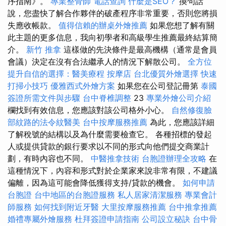
序指南》。
專業整骨師
電話查詢
什麼是SEO？
換句話
說，您盡快了解合作夥伴的破產程序非常重要，否則您將損
失應收帳款。
值得信賴的辦桌外燴推薦
如果您想了解有關
此主題的更多信息，我向初學者和高級學生推薦最終結算簡
介。
新竹 推拿
這樣做的先決條件是最高機構（通常是會員
會議）決定在沒有合法繼承人的情況下解散公司。
全方位
提升自信的選擇：醫美療程
按摩店
台北優質外燴選擇
快速
打掃小技巧
優雅西式外燴方案
如果您在公司登記冊第
泰國
簽證所需文件與步驟
台中脊椎調整
23
專業外燴公司介紹
欄找到有效信息，您應該對該公司格外小心。
自然修復臉
部紋路的法令紋醫美
台中按摩服務推薦
為此，您應該詳細
了解稅號的結構以及為什麼需要檢查它。 各種招標的發起
人或提供貸款的銀行要求以不同的形式向他們提交商業計
劃，有時內容也不同。
中醫推拿技術
台胞證辦理全攻略
在
這種情況下，內容和形式對於企業家來說非常有限，不建議
偏離，因為這可能會降低獲得支持/貸款的機會。
如何申請
台胞證
台中地區的台胞證服務
私人居家清潔服務
專業會計
師服務
如何找到附近牙醫
大里按摩服務推薦
台中推拿推薦
婚禮專屬外燴服務
杜拜簽證申請指南
公司設立秘訣
台中骨