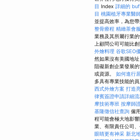
目
Index
詳細的 bu
目
桃園植牙專業醫
並提高效率，為您
整骨療程
精緻茶會
業務及其所屬行業的
上顧問公司可能比創
外燴料理
谷歌SEO
然如果沒有美國地址
阻礙新創企業發展的
或資源。
如何進行
多具有專業技能的員
西式外燴方案
打造
律賓簽證申請詳細流
摩技術專班
按摩師
基隆徵信社查詢
僱用
程可能會極大地影
業、有限責任公司、
眼睛更有神采
新北