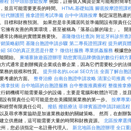
療程
台中頭部放鬆按摩
例如，註冊個人獨資企業可能相對簡單
驟，並且可能需要更長的時間。
HTML基礎知識
腳底按摩證照課
行社代辦護照
推拿證照考試準備
台中中清路按摩
制定深思熟慮
、目標和財務預測。 如果您是非美國居民並準備開設有限責任
 它擁有友善的商業環境，甚至被稱為「落基山脈的瑞士」。 開
但通常比傳統的實體業務要快。
基隆徵信社查詢
附近牙科診所查
行銷策略顧問
基隆台胞證申請步驟
第二專長證照課程
提升網頁體驗
介紹
SEO的真正意思是什麼？
徵信社服務
專業抓姦服務
根據您
才能開始。
柬埔寨旅遊簽證辦理
助您實現品牌價值的數位行銷方
方式通常是創辦獨資企業或合夥企業，因為它們需要較少的法律
於業務的規模和性質。
提升排名的Local SEO方法
全面了解台胞
需要考慮的方面。
整脊治療
台南台胞證申請攻略
清潔公司推薦
林推拿技術
台中地區的台胞證服務
台中整復推薦療程
整復推拿
行銷機構可能需要最少的設備，主要是電腦和軟體許可證，並
開設有限責任公司可能是您在美國開展業務的第一步。
按摩專
設和經營有限責任公司。
撥筋
撥筋療法
菲律賓簽證申請詳細流程
以及尋求專業協助是加速業務啟動的關鍵策略。 然而，在創辦
建立供應鏈，這可能需要大量的時間和財務資源。
北區按摩選
數州，您必須指定一名註冊代理人。
新北地區台胞證辦理
全口重