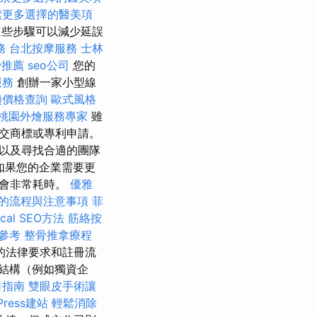
索更多選擇的醫美項
這些步驟可以減少延誤
務
台北按摩服務
士林
骨推薦
seo公司
您的
服務
創辦一家小型線
姨價格查詢
歐式風格
桃園外燴服務專家
雖
交商標或專利申請。
以及尋找合適的團隊
如果您的企業需要更
能會非常耗時。
優雅
的流程與注意事項
菲
al SEO方法
筋絡按
參考
整骨推拿療程
的法律要求和註冊流
結構（例如獨資企
司指南
雙眼皮手術讓
Press建站
輕鬆消除