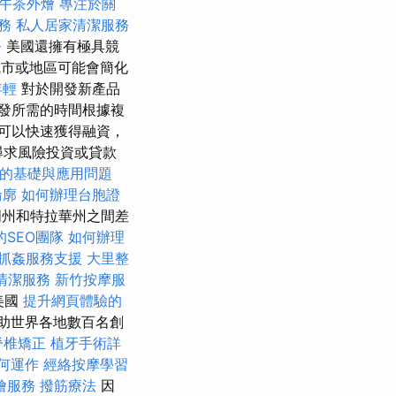
午茶外燴
專注於關
務
私人居家清潔服務
務
美國還擁有極具競
城市或地區可能會簡化
年輕
對於開發新產品
發所需的時間根據複
可以快速獲得融資，
尋求風險投資或貸款
O的基礎與應用問題
輪廓
如何辦理台胞證
明州和特拉華州之間差
SEO團隊
如何辦理
抓姦服務支援
大里整
清潔服務
新竹按摩服
美國
提升網頁體驗的
助世界各地數百名創
脊椎矯正
植牙手術詳
何運作
經絡按摩學習
燴服務
撥筋療法
因