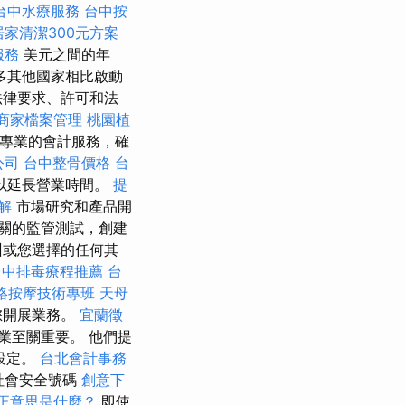
台中水療服務
台中按
居家清潔300元方案
服務
美元之間的年
多其他國家相比啟動
法律要求、許可和法
le商家檔案管理
桃園植
提供專業的會計服務，確
公司
台中整骨價格
台
以延長營業時間。
提
解
市場研究和產品開
關的監管測試，創建
州或您選擇的任何其
台中排毒療程推薦
台
絡按摩技術專班
天母
您開展業務。
宜蘭徵
業至關重要。 他們提
設定。
台北會計事務
社會安全號碼
創意下
真正意思是什麼？
即使