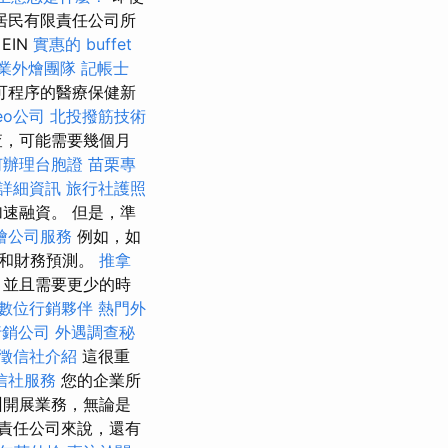
居民有限責任公司所
EIN
實惠的 buffet
業外燴團隊
記帳士
許可程序的醫療保健新
eo公司
北投撥筋技術
查，可能需要幾個月
何辦理台胞證
苗栗專
詳細資訊
旅行社護照
速融資。 但是，準
燴公司服務
例如，如
析和財務預測。
推拿
，並且需要更少的時
數位行銷夥伴
熱門外
行銷公司
外遇調查秘
徵信社介紹
這很重
信社服務
您的企業所
州開展業務，無論是
責任公司來說，還有