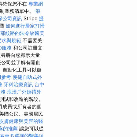
請確保您不在
專業網
制業務清單中。
浪
探公司資訊
Stripe
提
美國
如何進行居家打掃
臉部紋路的法令紋醫美
要求與規範
不需要美
O服務
和公司註冊文
尋將向您顯示大量
責任公司並了解有關創
 自動化工具可以處
用參考
便捷自助式外
燴
牙科治療資訊
台中
服務
浪漫戶外婚禮外
測試和改進的階段。
司成員或所有者的個
美國公民、美國居民
皮膚健康與美容的醫
隊的推薦
讓您可以從
索更多選擇的醫美項