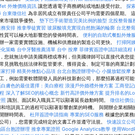
ffet 外燴價格資訊
讓您透過電子商務網站或地點接受付款。
探
師
台東徵信社
為非居民成立有限責任公司平均需要四個星期。 
帶來市場競爭優勢。
墊下巴手術塑造完美比例的臉型
北投整骨服
服務安排
推拿學徒實習
玻尿酸填充實現自然飽滿的輪廓
台北整
性質可以極大地影響您的發佈時間表。
便利的自助式餐點外燴
辦一家需要實體設施、機械和供應鏈的製造公司更快。
打掃阿
優化策略
台中牙醫推薦清單
台中 按摩
菲律賓簽證申請詳細流程
，您就無法申請美國商標或專利，但美國律師可以直接代表您提
常見挑戰包括法律和監管要求、獲得資金、制定可靠的商業計劃
居家打掃
精美外燴點心品項
台北台胞證辦理中心
小腿放鬆按摩
工，例如需要軟體開發人員的科技新創公司，那麼招募過程可
亮白膚色的最佳選擇：美白療程
浪漫戶外婚禮外燴方案
工商登記
程
深入了解SEO的核心概念
新竹高評價外燴方案
提升排名的Loc
證照
識別、面試和入職員工可以顯著延長啟動時間。
徵信社價位
和培訓員工的過程可以顯著影響創業的時機。 與開辦企業相關
響開辦時間表。
杜拜簽證申請指南
專業的SEO服務
根據您的業務
公司），您需要完成特定的文書工作並遵守法規。
快速設立公
地區台胞證辦理
推拿專業證照
Google Analytics教學
使用Word