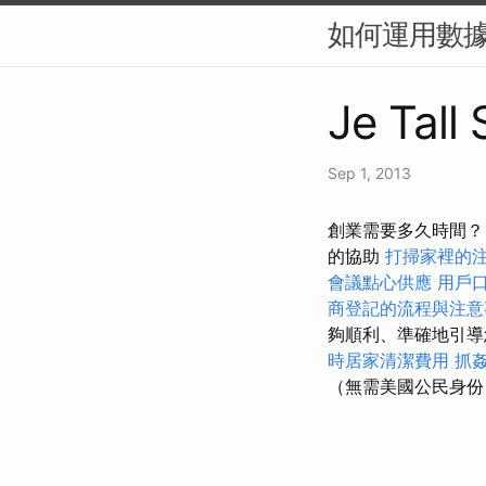
如何運用數據
Je Tall 
Sep 1, 2013
創業需要多久時間？
的協助
打掃家裡的
會議點心供應
用戶
商登記的流程與注意
夠順利、準確地引導
時居家清潔費用
抓
（無需美國公民身份