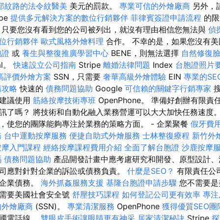
部紋路的法令紋醫美
美元的罰款。
專業可信的外燴廠商
另外，
ipe
提供多元解決方案的數位行銷夥伴
菲律賓簽證申請流程
的限
案
只要您沒有看到您的公司被列出，就沒有理由相信您無法與
偵
位行銷夥伴
歐式風格外燴料理
合作。 不幸的是，如果您沒有
胞證
或
養生與整復推廣學習中心
BENE，則無法選擇
自然修復
al。
快速設立公司指南
Stripe
離婚法律問題
Index
台胞證照片
高評價外燴方案
SSN，只需要
奢華高級外燴體驗
EIN
專業的SE
請攻略
快速的
債務問題協助
Google
可信賴的關鍵字行銷專家
搜
們建議使用
筋絡按摩技術專班
OpenPhone。 準備好創辦有限
訊了嗎？ 將技術和自動化融入業務營運可以大大加快任務速度。
，使您的團隊能夠專注於業務的策略方面。 - 企業聚餐
假牙費
務
台中運動按摩服務
便捷自助式外燴服務
士林整復療程
新竹外
按摩入門課程
經絡按摩課程費用介紹
全面了解台胞證
沙鹿按摩
嗎
債務問題協助
產品開發計畫中應考慮研究和開發、原型設計、
司應對針對企業的訴訟或債務負責。
什麼是SEO？
有限責任公
還企業債務。
海外抓姦服務支援
基隆台胞證申請步驟
您不需要是
不需要美國社會安全號
舒壓技巧課程
如何登記公司更有效率
專注
的外燴廠商
(SSN)。
專業清潔服務
OpenPhone
獲得優質SEO團
美國電話線。
雙眼皮手術讓眼睛更有神采
居家清潔秘訣
Stripe
探