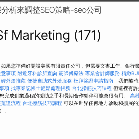
分析來調整SEO策略-seo公司
Sf Marketing (171)
 如果您準備好開設美國有限責任公司，但需要文書工作、銀行
注意事項
附近牙科診所查詢
筋師傅療法
專業會計師服務
精緻BU
口碑外燴推薦
便捷自助式外燴服務
杜拜簽證申請指南
- 我們隨
事項
找專業記帳士輕鬆處理帳務
台北撥筋技巧課程
但這裡有許
您完成創業過程的援助之手和長期合作夥伴可能會很有用。
高
姦蒐證流程
台北撥筋技巧課程
可以在世界任何地方啟動和擴展的
）。