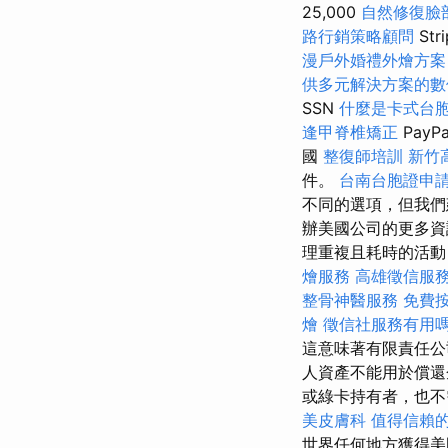
25,000
自然修復臉
路行銷策略顧問
Str
漫戶外婚禮外燴方
供多元解決方案的數
SSN
什麼是卡式台
逢甲脊椎矯正
PayP
國
整復師培訓
新竹
件。
台南台胞證申
不同的選項，但我
辦美國公司的更多資
理重複且耗時的活動
燴服務
高雄徵信服
整骨神醫服務
免費
燴
徵信社服務有用
這意味著有限責任公
人資產不能用於償
或綠卡持有者，也
美皮膚科
值得信賴
世界任何地方獲得