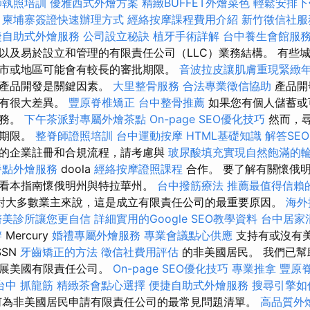
師執照培訓
優雅西式外燴方案
精緻BUFFET外燴菜色
輕鬆安排下
柬埔寨簽證快速辦理方式
經絡按摩課程費用介紹
新竹徵信社服
捷自助式外燴服務
公司設立秘訣
植牙手術詳解
台中養生會館服
以及易於設立和管理的有限責任公司（LLC）業務結構。 有些
市或地區可能會有較長的審批期限。
音波拉皮讓肌膚重現緊緻
，產品開發是關鍵因素。
大里整骨服務
合法專業徵信協助
產品開
而有很大差異。
豐原脊椎矯正
台中整骨推薦
如果您有個人儲蓄或
業務。
下午茶派對專屬外燴茶點
On-page SEO優化技巧
然而，
長期限。
整脊師證照培訓
台中運動按摩
HTML基礎知識
解答SE
的企業註冊和合規流程，請考慮與
玻尿酸填充實現自然飽滿的
餐點外燴服務
doola
經絡按摩證照課程
合作。 要了解有關懷俄
看本指南懷俄明州與特拉華州。
台中撥筋療法
推薦最值得信賴的
對大多數業主來說，這是成立有限責任公司的最重要原因。
海外
醫美診所讓您更自信
詳細實用的Google SEO教學資料
台中居家
辦
Mercury
婚禮專屬外燴服務
專業會議點心供應
支持有或沒有
SSN
牙齒矯正的方法
徵信社費用評估
的非美國居民。 我們已幫
發展美國有限責任公司。
On-page SEO優化技巧
專業推拿
豐原
台中 抓龍筋
精緻茶會點心選擇
便捷自助式外燴服務
搜尋引擎如
何為非美國居民申請有限責任公司的最常見問題清單。
高品質外