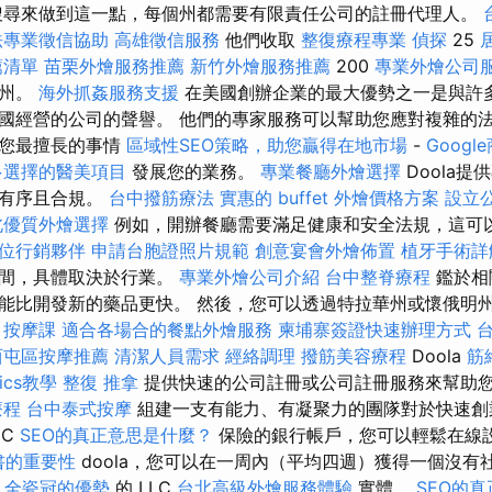
搜尋來做到這一點，每個州都需要有限責任公司的註冊代理人。
法專業徵信協助
高雄徵信服務
他們收取
整復療程專業
偵探
25
薦清單
苗栗外燴服務推薦
新竹外燴服務推薦
200
專業外燴公司
在州。
海外抓姦服務支援
在美國創辦企業的最大優勢之一是與許
國經營的公司的聲譽。 他們的專家服務可以幫助您應對複雜的
於您最擅長的事情
區域性SEO策略，助您贏得在地市場
-
Goog
多選擇的醫美項目
發展您的業務。
專業餐廳外燴選擇
Doola
然有序且合規。
台中撥筋療法
實惠的 buffet 外燴價格方案
設立
北優質外燴選擇
例如，開辦餐廳需要滿足健康和安全法規，這可
位行銷夥伴
申請台胞證照片規範
創意宴會外燴佈置
植牙手術詳
時間，具體取決於行業。
專業外燴公司介紹
台中整脊療程
鑑於相
能比開發新的藥品更快。 然後，您可以透過特拉華州或懷俄明
。
按摩課
適合各場合的餐點外燴服務
柬埔寨簽證快速辦理方式
西屯區按摩推薦
清潔人員需求
經絡調理
撥筋美容療程
Doola
筋
tics教學
整復 推拿
提供快速的公司註冊或公司註冊服務來幫助
療程
台中泰式按摩
組建一支有能力、有凝聚力的團隊對於快速創
IC
SEO的真正意思是什麼？
保險的銀行帳戶，您可以輕鬆在線
書的重要性
doola，您可以在一周內（平均四週）獲得一個沒有
)
全瓷冠的優勢
的 LLC
台北高級外燴服務體驗
實體。
SEO的