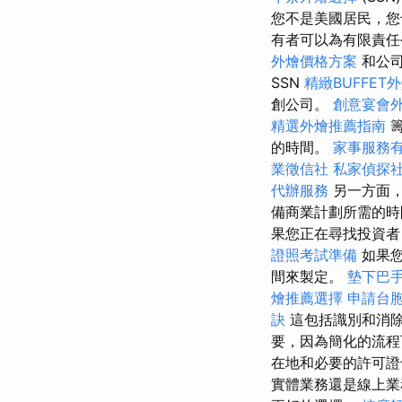
您不是美國居民，您
有者可以為有限責
外燴價格方案
和公司
SSN
精緻BUFFET
創公司。
創意宴會
精選外燴推薦指南
籌
的時間。
家事服務
業徵信社
私家偵探
代辦服務
另一方面，
備商業計劃所需的時
果您正在尋找投資者
證照考試準備
如果
間來製定。
墊下巴
燴推薦選擇
申請台
訣
這包括識別和消
要，因為簡化的流程
在地和必要的許可證
實體業務還是線上