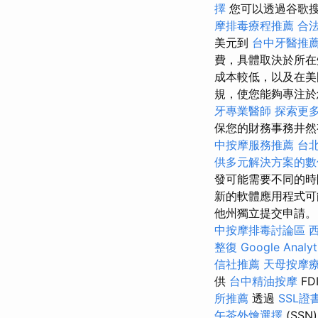
擇
您可以透過谷歌
摩排毒療程推薦
合
美元到
台中牙醫推
費，具體取決於所
成本較低，以及在美
規，使您能夠專注
牙專業醫師
探索更
保您的財務事務井
中按摩服務推薦
台
供多元解決方案的數
發可能需要不同的
新的軟體應用程式可
他州獨立提交申請
中按摩排毒討論區
整復
Google Analy
信社推薦
天母按摩
供
台中精油按摩
FD
所推薦
透過
SSL證
午茶外燴選擇
(SSN