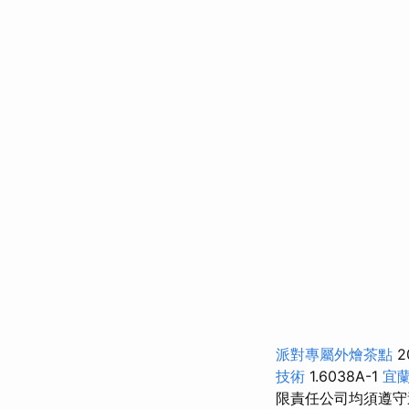
派對專屬外燴茶點
2
技術
1.6038A-1
宜
限責任公司均須遵