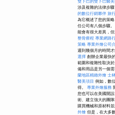
雙下巴的雙下巴醫美
涉及複雜的法律步
的數位行銷夥伴
旅
為它概述了您的策略
任公司有八個步驟。
能會有很大差異，
整骨療程
專業網路
策略
專業外燴公司
週到幾個月的時間
選擇
創辦企業最快的
範圍和複雜性取決
備和用品是另一個
蘭地區精緻外燴
士
醫美項目
例如，數位
得。
專業外燴服務
您也可以在美國開
術、建立強大的團隊
購買機械和原材料並
外燴
但是，在大多