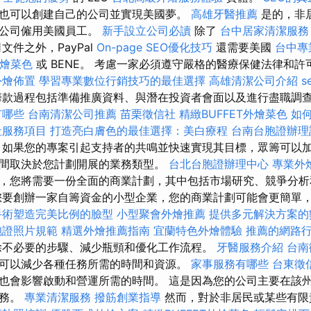
也可以創建自己的公司並實現美國夢。
高雄牙醫推薦
是的，非
任公司僱用美國員工。
新手設立公司必讀
除了
台中居家清潔服務
文件之外，PayPal
On-page SEO優化技巧
還需要美國
台中專
外燴菜色
或 BENE。 考慮一家必須遵守嚴格的醫療保健法律和
外燴佈置
學習專業數位行銷技巧的最佳選擇
高雄清潔公司介紹
s
款過程包括準備推廣資料、與潛在投資者會面以及進行盡職調
有哪些
台南清潔公司推薦
苗栗徵信社
精緻BUFFET外燴菜色
如
社服務項目
打造亮白膚色的最佳選擇：美白療程
台南台胞證辦理
如果您的專案引起支持者的共鳴並快速實現其目標，眾籌可以加
間取決於您計劃開展的業務類型。
台北台胞證辦理中心
專業外
，您將需要一份全面的商業計劃，其中包括市場研究、競爭分
您要創辦一家自籌資金的小型企業，您的商業計劃可能會更簡單
手術塑造完美比例的臉型
小型聚會外燴推薦
提供多元解決方案的
胞證照片規範
精選外燴推薦指南
宜蘭特色外燴體驗
推薦的網路
除不必要的步驟、減少瓶頸和優化工作流程。
牙醫服務介紹
台南
可以減少各種任務所需的時間和資源。
家事服務有哪些
台東徵
也會影響啟動和營運所需的時間。 這是因為您的公司主要在該
業務。
專業清潔服務
撥筋創業指導
然而，對於非居民或某些有限