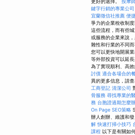
更好的選擇。
按摩
鍵字行銷的專業公司
宜蘭徵信社推薦
便
爭力的企業稅收制度
這些流程，而有些城
或服務的企業來說
雜性和行業的不同
您可以更快地開展
等外部投資可以延
為了實現順利、高效
討債
適合各場合的
異的更多信息，請查
工商登記
清潔公司
骨服務
尋找專業的
務
台胞證過期怎麼
On Page SEO策略
辦人創辦、維護和
解
快速打掃小技巧
課程
以下是有關如