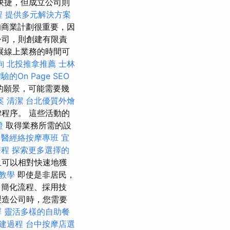
快捷，但成立公司則
程
提供多元解決方案
的商業計劃很重要，因
公司，則創建有限責
展線上業務的時間可
詢
北投推拿推薦
士林
的On Page SEO
的願景，可能需要幾
案
清潔
台北優質外燴
程序。 這些活動的
證
取得業務所需的設
中醫經絡按摩專班
宜
療程
探索更多選擇的
且可以相對快速地獲
業教學
即使是非居民，
簡化流程、採用技
製造公司時，您需要
擇
靈活多樣的自助餐
建過程
台中按摩店選