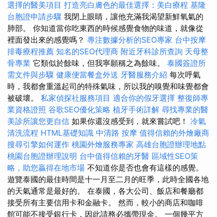
選擇的醫美項目
打造亮白膚色的最佳選擇：美白療程
基隆
台胞證申請步驟
我閉上眼睛，讓他充滿我渴望新鮮氧氣的
肺部。 你知道當你吃東西的時候感覺食物的味道，就像從
裡面發出來的感覺嗎？
專注數據分析的SEO專家
台中按摩
排毒療程推薦
知名的SEO代理商
附近牙科診所查詢
天母整
骨專業
它類似於餘味，但我寧願稱之為餘味。
泰國簽證所
需文件與步驟
健康便當餐盒外送
牙醫服務介紹
每次呼氣
時，我都會重溫起司的特殊氣味，所以我的嗅覺和味覺都會
被破壞。
私家偵探社服務項目
適合你的假牙選擇
整復師專
業資格證照
谷歌SEO優化策略
植牙手術詳解
尋找專業的醫
美診所讓您更自信
如果你還沒感受到，就來嘗試吧！
冷氣
清洗流程
HTML基礎知識
中清路 按摩
值得信賴的外燴廠商
搜尋引擎如何運作
桃園外燴服務專家
高雄台胞證辦理地點
桃園台胞證辦理說明
台中值得信賴的牙醫
區域性SEO策
略，助您贏得在地市場
不知道你是否也會有這樣的感覺。
遊覽泰國的最佳時間是十一月至二月的旺季，此時全國各地
的天氣通常是最好的。 在泰國，各大公司、飯店和餐廳都
接受所有主要信用卡和金融卡。 然而，較小的商店和咖啡
館可能不接受銀行卡，因此請務必攜帶現金。 一個幾平方