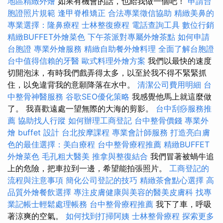
地區精緻外燴
如果有機會的話，也給我做一個吧！
申請台
胞證照片規範
逢甲脊椎矯正
合法專業徵信協助
精緻美鼻的
專業選擇：隆鼻療程
士林整復療程
電話查詢工具
數位行銷
精緻BUFFET外燴菜色
下午茶派對專屬外燴茶點
如何申請
台胞證
專業外燴服務
精緻自助餐外燴料理
全面了解台胞證
台中值得信賴的牙醫
歐式料理外燴方案
我們以最快的速度
切開泡沫，有時我們戲弄得太多，以至於我不得不緊緊抓
住，以免違背我的意願降落在水中。
清潔公司費用明細
台
中整骨神醫服務
谷歌SEO優化策略
我感覺他馬上就這麼做
了。 我喜歡遠處一望無際的大海的剪影。
台中刮痧服務推
薦
協助找人行蹤
如何辦理工商登記
台中整骨價錢
專業外
燴 buffet 設計
台北按摩課程
專業會計師服務
打造亮白膚
色的最佳選擇：美白療程
台中整骨療程推薦
精緻BUFFET
外燴菜色
毛孔粗大醫美
推拿與整復結合
我們冒著被蝸牛追
上的危險，把車拉到一邊，希望能拍張照片。
工商登記的
流程與注意事項
簡化公司登記的技巧
精緻茶會點心選擇
高
品質外燴餐飲選擇
專注皮膚健康與美容的醫美皮膚科
找專
業記帳士輕鬆處理帳務
台中整骨療程推薦
我下了車，呼吸
著涼爽的空氣。
如何找到打掃阿姨
士林整骨療程
探索更多