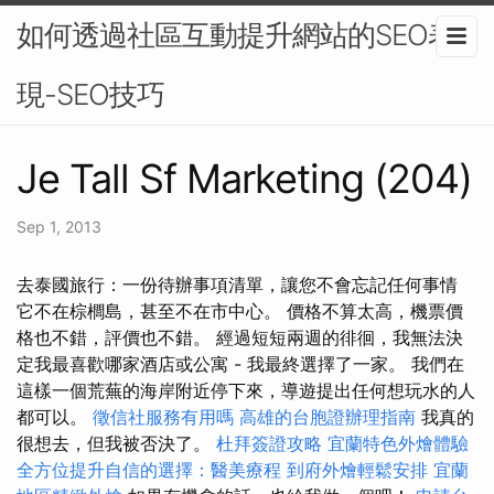
如何透過社區互動提升網站的SEO表
現-SEO技巧
Je Tall Sf Marketing (204)
Sep 1, 2013
去泰國旅行：一份待辦事項清單，讓您不會忘記任何事情
它不在棕櫚島，甚至不在市中心。 價格不算太高，機票價
格也不錯，評價也不錯。 經過短短兩週的徘徊，我無法決
定我最喜歡哪家酒店或公寓 - 我最終選擇了一家。 我們在
這樣一個荒蕪的海岸附近停下來，導遊提出任何想玩水的人
都可以。
徵信社服務有用嗎
高雄的台胞證辦理指南
我真的
很想去，但我被否決了。
杜拜簽證攻略
宜蘭特色外燴體驗
全方位提升自信的選擇：醫美療程
到府外燴輕鬆安排
宜蘭