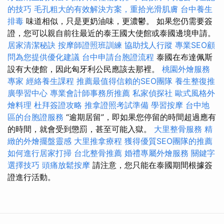
的技巧
毛孔粗大的有效解決方案，重拾光滑肌膚
台中養生
排毒
味道相似，只是更奶油味，更濃鬱。 如果您仍需要簽
證，您可以親自前往最近的泰王國大使館或泰國邊境申請。
居家清潔秘訣
按摩師證照班訓練
協助找人行蹤
專業SEO顧
問為您提供優化建議
台中申請台胞證流程
泰國在布達佩斯
設有大使館，因此匈牙利公民應該去那裡。
桃園外燴服務
專家
經絡養生課程
推薦最值得信賴的SEO團隊
養生整復推
廣學習中心
專業會計師事務所推薦
私家偵探社
歐式風格外
燴料理
杜拜簽證攻略
推拿證照考試準備
學習按摩
台中地
區的台胞證服務
“逾期居留”，即如果您停留的時間超過應有
的時間，就會受到懲罰，甚至可能入獄。
大里整骨服務
精
緻的外燴擺盤靈感
大里推拿療程
獲得優質SEO團隊的推薦
如何進行居家打掃
台北整骨推薦
婚禮專屬外燴服務
關鍵字
選擇技巧
頭痛放鬆按摩
請注意，您只能在泰國期間根據簽
證進行活動。