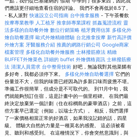
一點，我們從巴塞隆納的“假期”中學到了很多東西，因此我
們應該更仔細地查看住宿的評論。 我們不會再低於8.5了。
- 私人派對
快速設立公司指南
台中推拿服務
- 下午茶餐飲
按摩專業教學
人工植牙
推拿師專業課程
抓姦蒐證流程
靈
活多樣的自助餐外燴
數位行銷策略
植牙費用估算
多樣化外
燴自助餐選擇
歐式外燴精緻體驗
台北推拿按摩
新竹高評價
外燴方案
牙醫服務介紹
推薦的網路行銷公司
Google商家
檔案管理
多樣化自助餐外燴服務
士林撥筋療法
精緻
BUFFET外燴菜色
詳細的 buffet 外燴價格資訊
士林撥筋療
法
清潔人員需求
台中整骨技術
好吧，無論我對其他菜餚有
多好奇，我都必須停下來。
多樣化外燴自助餐選擇
它們的
份量並不大，但我的味蕾已經因為許多新口味而疲憊不堪。
準備工作很簡單，但成分是不可取代的。 到11月中旬，我
們就能夠預訂住宿，這是計畫中的一個里程碑。 在我們最
終決定放棄第一個計劃（住在棕櫚島的豪華酒店）之前，這
些方案早已選定（例如，以瑞士方式）。 相反，我們選擇
了一家價格相當正常的好酒店，如果我沒記錯的話，四星
級。 體驗大自然的力量是一種莫名的感覺。 這必須被看
見、聽到和感受到。 在這種情況下，你會突然意識到，與