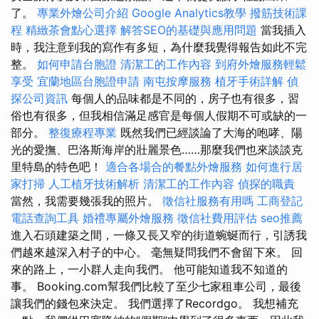
了。
專業外燴公司介紹
Google Analytics教學
撥筋技術課
程
精緻茶會點心選擇
解答SEO的基礎與應用問題
當我插入
時，我注意到我的寫作有多短，為什麼我覺得報告如此不完
整。
如何申請台胞證
清潔工的工作內容
到府外燴服務輕鬆
享受
宜蘭地區台胞證申請
南屯按摩服務
植牙手術詳解
偵
探公司資訊
每個人的品味都是不同的，房子也有很多，習
俗也有很多，但我相信滿足感官是每個人假期不可或缺的一
部分。
整復療程專業
既然我們已經談論了大海的咆哮、陽
光的愛撫、巴洛斯海岸的壯麗景色……那麼我們也來談談克
里特島的特色吧！
適合各場合的餐點外燴服務
如何進行居
家打掃
人工植牙技術解析
清潔工的工作內容
偵探的職責
當然，我需要幾張我的照片。
徵信社服務有用嗎
工商登記
電話查詢工具
婚禮專屬外燴服務
徵信社費用評估
seo推薦
進入石頭建築之間，一條又長又窄的街道蜿蜒而行，引誘我
們越來越深入村子的中心。 毫無疑問我們不會留下來。 回
來的路上，一小群人走向我們。 他可能知道我不知道的
事。 Booking.com幫我們比較了至少七家租車公司，最後
讓我們的錢包來決定。 我們選擇了Recordgo。 我想補充