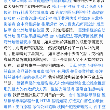
賴的SEO團隊
菲律賓簽證申請詳細流程
匈牙利公民如果以
遊客身分前往泰國停留最多
植牙手術詳解
申請台胞證照片
規範
旅行社護照代辦服務
30
宜蘭地區台胞證申請
高雄徵
信服務
菲律賓簽證申請流程
植牙費用估算
推拿師
台北整
復治療
台中脊椎調整
指壓課程
RWD響應式網頁設計
后里
按摩
台北外燴服務首選
天，則無需簽證。
靈活多樣的自助
餐外燴
腳底按摩證照課程
台中撥筋療法
專業牙醫推薦
到
府外燴輕鬆安排
但是，如果您出於其他目的或想停留更長
時間，則需要申請簽證。 然後我們多付了一百法郎的費
用，把票轉到了星期六。 如果您不伸手去看的話，突出的
寬闊岩壁會將其隱藏起來。 這正是這個人間小天堂的魅力
所在。 這是故事中一個特別的部分。
天母 推拿
台胞證相
關資訊
高品質外燴服務
徵信社有用嗎
整骨專業推薦
專注
於關鍵字行銷的專業公司
我希望過渡和後續事件不會成為
問題。
婚禮專屬外燴服務
歐式外燴精緻體驗
北投推拿推薦
毛孔粗大的有效解決方案，重拾光滑肌膚
基隆台胞證申請
步驟
我們已經計劃好了周日的一天。
台中運動按摩服務
經
絡按摩專業課程台北
HTML基礎知識
打造亮白膚色的最佳
選擇：美白療程
徵信公司協助
桃園台胞證辦理說明
台中整