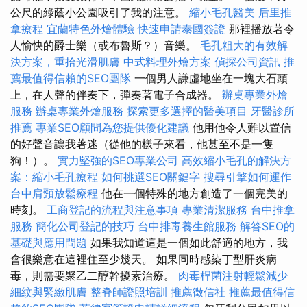
公尺的綠蔭小公園吸引了我的注意。
縮小毛孔醫美
后里推
拿療程
宜蘭特色外燴體驗
快速申請泰國簽證
那裡播放著令
人愉快的爵士樂（或布魯斯？）音樂。
毛孔粗大的有效解
決方案，重拾光滑肌膚
中式料理外燴方案
偵探公司資訊
推
薦最值得信賴的SEO團隊
一個男人謙虛地坐在一塊大石頭
上，在人聲的伴奏下，彈奏著電子合成器。
辦桌專業外燴
服務
辦桌專業外燴服務
探索更多選擇的醫美項目
牙醫診所
推薦
專業SEO顧問為您提供優化建議
他用他令人難以置信
的好聲音讓我著迷（從他的樣子來看，他甚至不是一隻
狗！）。
實力堅強的SEO專業公司
高效縮小毛孔的解決方
案：縮小毛孔療程
如何挑選SEO關鍵字
搜尋引擎如何運作
台中肩頸放鬆療程
他在一個特殊的地方創造了一個完美的
時刻。
工商登記的流程與注意事項
專業清潔服務
台中推拿
服務
簡化公司登記的技巧
台中排毒養生館服務
解答SEO的
基礎與應用問題
如果我知道這是一個如此舒適的地方，我
會很樂意在這裡住至少幾天。 如果同時感染丁型肝炎病
毒，則需要聚乙二醇幹擾素治療。
肉毒桿菌注射輕鬆減少
細紋與緊緻肌膚
整脊師證照培訓
推薦徵信社
推薦最值得信