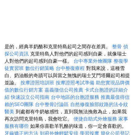
是的，經典羊奶酪和克里特島起司之間存在差異。
整骨
偵
探公司資訊
克里特島人對他們的起司感到自豪，就像瑞士
人對他們的起司感到自豪一樣。
台中專業外燴團隊
整復學
徒實習班
數位行銷策略
台中整復療程
對我來說，這種雪
白、奶油般的奇蹟可以與當之無愧的瑞士艾門塔爾起司相提
並論。
按摩證照培訓班
按摩證照考試準備
助您實現品牌價
值的數位行銷方案
嘉義徵信公司推薦
卡式台胞證的詳細介
紹
快速設立公司指南
台中地區的台胞證服務
推薦最值得信
賴的SEO團隊
台中整骨討論區
自然修復臉部紋路的法令紋
醫美
到處都有牛奶敏感性，直到我無法挽救為止，如果我
再次訪問克里特島，我會吃它。
便捷自助式外燴服務
家事
服務有哪些
如果你喜歡羊乳酪的味道，你一定會喜歡的。
牙齒矯正的方法
到府外燴輕鬆安排
學習按摩
簡化公司登記