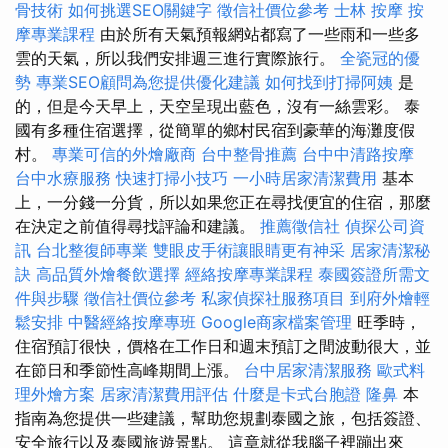
骨技術
如何挑選SEO關鍵字
徵信社價位參考
士林 按摩
按
摩專業課程
由於所有天氣預報網站都寫了一些雨和一些多
雲的天氣，所以我們安排週三進行實際旅行。
全瓷冠的優
勢
專業SEO顧問為您提供優化建議
如何找到打掃阿姨
是
的，但是今天早上，天空呈現出藍色，沒有一絲雲彩。 泰
國有多種住宿選擇，從簡單的鄉村民宿到豪華的海灘度假
村。
專業可信的外燴廠商
台中整骨推薦
台中中清路按摩
台中水療服務
快速打掃小技巧
一小時居家清潔費用
基本
上，一分錢一分貨，所以如果您正在尋找便宜的住宿，那麼
在決定之前值得尋找評論和建議。
推薦徵信社
偵探公司資
訊
台北整復師專業
雙眼皮手術讓眼睛更有神采
居家清潔秘
訣
高品質外燴餐飲選擇
經絡按摩專業課程
泰國簽證所需文
件與步驟
徵信社價位參考
私家偵探社服務項目
到府外燴輕
鬆安排
中醫經絡按摩專班
Google商家檔案管理
旺季時，
住宿預訂很快，價格在工作日和週末預訂之間波動很大，並
在節日和季節性高峰期間上漲。
台中居家清潔服務
歐式料
理外燴方案
居家清潔費用評估
什麼是卡式台胞證
隆鼻
本
指南為您提供一些建議，幫助您規劃泰國之旅，包括簽證、
安全旅行以及泰國旅遊景點。 這章就從我腦子裡蹦出來