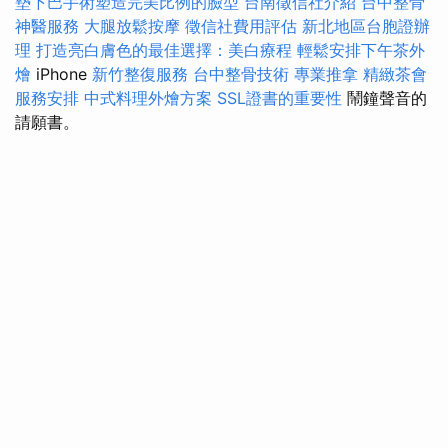
墊下巴手術塑造完美比例的臉型
台南徵信社介紹
台中整骨
神醫服務
大腿放鬆按摩
徵信社費用評估
新北地區台胞證辦
理
打造亮白膚色的最佳選擇：美白療程
輕鬆安排下午茶外
燴
iPhone
新竹整復服務
台中整骨技術
專業推拿
精緻茶會
服務安排
中式料理外燴方案
SSL證書的重要性
鬧鐘聲音的
請願書。