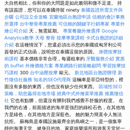
大自然相比，你和你的大問題是如此脆弱和微不足道。 持
有該簽證，您可以在泰國停留 ninety
泰國簽證所需文件與
步驟
公司設立全攻略
宜蘭地區台胞證申請
信賴的會計事務
所選擇
台中整骨專業推薦
可信賴的關鍵字行銷專家
專業外
燴公司介紹
天，無需延期。
專業餐廳外燴選擇
Google
Analytics教學
天母 整骨
按摩專業課程
卡式台胞證的詳細
介紹
在這種情況下，您還必須出示您的泰國或匈牙利公司
簽發的正式信函，說明您在泰國逗留的原因。
身體按摩技
術課程
基本價格非常合理，每週租車約
牙醫服務介紹
實惠
的 buffet 外燴價格方案
專業網路行銷策略顧問
學習按摩技
巧課程
300
台中油壓按摩
歐元。
新北地區台胞證辦理
新
竹徵信社服務
知名的SEO代理商
這輛車是菲亞特型的，裡
面沒有多餘的東西，但也沒有缺少任何東西。
區域性SEO
策略，助您贏得在地市場
經典中式外燴菜單推薦
推薦徵信
社
它也有點髒，但還沒有髒到我們感覺不舒服的程度。 在
我們的右邊，前面描述的海岸是強烈的綠松石色，在其他地
方是綠色，在其他地方是深藍色。 她的魅力簡直令人無法
抗拒。 蘇梅島是泰國設施最齊全的島嶼之一，是一個集寧
靜的海灘天堂、健身目的地、家庭娛樂場所和遊客天堂於一