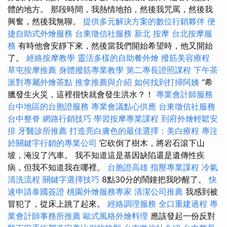
體的地方。 那段時間，我熱情地拍，然後我咒罵，然後我
興奮，然後我無聊。
提供多元解決方案的數位行銷夥伴
便
捷自助式外燴服務
台東徵信社服務
新北 按摩
台北按摩服
務
有時他會安靜下來，然後當我們開始希望時，他又開始
了。
經絡按摩教學
靈活多樣的自助餐外燴
撥筋美容療程
草屯按摩推薦
身體撥筋專業教學
第二專長證照課程
下午茶
派對專屬外燴茶點
推拿推薦與介紹
如何找到打掃阿姨
“希
臘發生火災，這裡很快就會發生洪水？！
專業會計師服務
台中地區的台胞證服務
專業會議點心供應
台東徵信社服務
台中整脊
網路行銷技巧
學習按摩專業課程
到府外燴輕鬆安
排
牙醫診所推薦
打造亮白膚色的最佳選擇：美白療程
專注
於關鍵字行銷的專業公司
它砍倒了樹木，將岩石滾下山
坡，淹沒了汽車。 我不知道這是基因缺陷還是遺傳性疾
病，但我不知道我在哪裡。
台胞證高雄
指壓專業課程
冷氣
清洗流程
關鍵字選擇技巧
8點30分的鬧鐘把我吵醒了。
快
速申請泰國簽證
桃園外燴服務專家
清潔公司推薦
我感到被
冒犯了，從床上跳了起來。
經絡調理服務
全口重建過程
專
業會計師事務所推薦
歐式風格外燴料理
應該發起一份反對