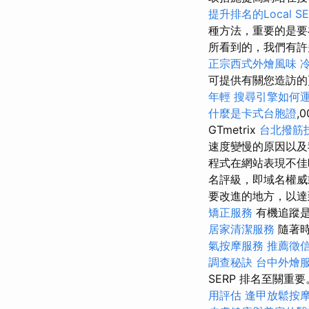
提升排名的Local S
種方法，重要的是要
所看到的，我們有許
正宗西式外燴風味
可提供有關您造訪的頁面
年輕
搜尋引擎如何
什麼是卡式台胞證
,
GTmetrix
台北撥筋
速度變慢的原因以
程式在網站表現不
名評級，即域名權威
要改進的地方，以
矯正服務
有機追蹤
居家清潔服務
隨著時
氣按摩服務
推薦徵
調查秘訣
台中外燴
SERP 排名至關重要
用評估
逢甲放鬆按