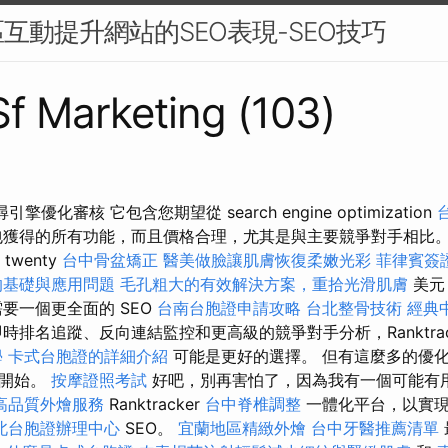
互動提升網站的SEO表現-SEO技巧
 Sf Marketing (103)
優化審核 它包含您期望從 search engine optimization
獲得的所有功能，而且價格合理，尤其是與主要競爭對手相比。
 twenty
台中骨盆矯正
醫美做臉讓肌膚恢復柔嫩光彩
菲律賓簽
的基礎與應用問題
毛孔粗大的有效解決方案，重拾光滑肌膚
美元
要一個更全面的 SEO
台南台胞證申請攻略
台北整骨技術
經典
時排名追蹤、反向連結監控和更高級的競爭對手分析，Ranktrac
學
卡式台胞證的詳細介紹
可能是更好的選擇。 但有這麼多的優
裡開始。
按摩證照考試
好吧，別再害怕了，因為我有一個可能有
高品質外燴服務
Ranktracker
台中脊椎調整
一體化平台，以實
北台胞證辦理中心
SEO。
宜蘭地區精緻外燴
台中牙醫推薦清單