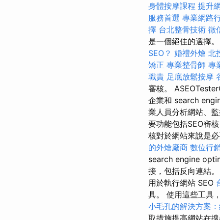
身體按摩課程
提升網
服務首選
專業網路
擇
台北整骨技術
徵
是一個絕佳的選擇。 S
SEO？
婚禮外燴
北
矯正
專業整骨師
專
職責
足底放鬆按摩
審核。 ASEOTesterO
企業和 search engin
業人員分析網站、監控 we
要功能包括SEO審
核對於網站來說是必要的，
的外燴廠商
數位行
search engine opti
接，包括反向連結。
用於執行網站 SEO
具。 使用這些工具，您可
小毛孔的解決方案：
取措施提高網站在