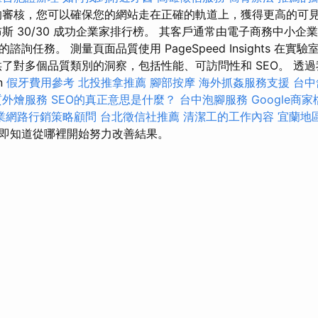
審核，您可以確保您的網站走在正確的軌道上，獲得更高的可
斯 30/30 成功企業家排行榜。 其客戶通常由電子商務中小企
詢任務。 測量頁面品質使用 PageSpeed Insights 在
了對多個品質類別的洞察，包括性能、可訪問性和 SEO。 透過我們
on
假牙費用參考
北投推拿推薦
腳部按摩
海外抓姦服務支援
台中
質外燴服務
SEO的真正意思是什麼？
台中泡腳服務
Google商
業網路行銷策略顧問
台北徵信社推薦
清潔工的工作內容
宜蘭地
即知道從哪裡開始努力改善結果。