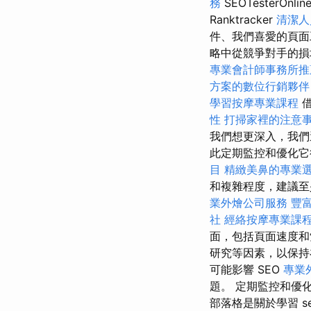
務
SEOTesterOnlin
Ranktracker
清潔人
件、我們喜愛的頁面
略中從競爭對手的
專業會計師事務所推
方案的數位行銷夥伴
學習按摩專業課程
性
打掃家裡的注意
我們想更深入，我們
此定期監控和優化它很重要
目
精緻美鼻的專業
和複雜程度，建議至少每 6
業外燴公司服務
豐
社
經絡按摩專業課
面，包括頁面速度
研究等因素，以保持
可能影響 SEO
專業外
題。 定期監控和優
部落格是關於學習 searc