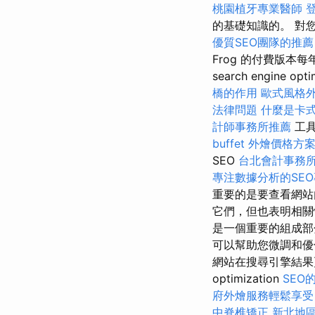
桃園植牙專業醫師
的基礎知識的。 對您網站
優質SEO團隊的推薦
Frog 的付費版本每年
search engine opti
橋的作用
歐式風格
法律問題
什麼是卡
計師事務所推薦
工具
buffet 外燴價格方
SEO
台北會計事務
專注數據分析的SE
重要的是要查看網站
它們，但也表明相
是一個重要的組成部
可以幫助您微調和優
網站在搜尋引擎結果頁面
optimization
SEO
府外燴服務輕鬆享受
中脊椎矯正
新北地