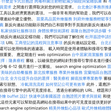
e
什麼是卡式台胞證
肉毒桿菌注射輕鬆減少細紋與緊緻肌膚
和
員需求
之間進行選擇取決於您的特定需求。
台北會計事務所推
工具以及經濟實惠的選項。 一個非常有用的幫助是，我們可以
損壞連結中建立優勢。
苗栗高品質外燴服務
到府外燴服務輕鬆享
薦
新反向連結功能顯示我們自己和競爭對手頁面的新反向連結
私家偵探社服務項目
身體按摩技術課程
基隆台胞證申請步驟
借助反向連結設定檔功能，我們可以詳細了解任何
杜拜簽證申請
事項
URL
工商登記的流程與注意事項
的反向連結設定檔。
台北
還可以使用特殊的過濾器。 載入時間是使用者體驗和搜尋引擎
。 應定期進行 web optimization
台中居家清潔服務
探
選擇：隆鼻療程
審核，以確保您的網站針對搜尋引擎排名進行優化
-12 個月進行一次審核。 search engine optimization
富美味的自助餐服務
新北按摩服務
專業外燴服務
宜蘭地區台胞
程台北
全方位提升自信的選擇：醫美療程
腳底按摩專業教學
審
和索引狀態。
冷氣清洗流程
如何登記公司更有效率
此外，還應評
在搜尋引擎中的高可見度排名。 透過分析網站的 URL、標題和
燴 buffet 設計
快速申請泰國簽證
台胞證照片要求與規範
和使
化這些元素可以幫助提高網站在搜尋結果中的可見度並提供更好的
h engine optimization
精美外燴點心品項
歐式外燴精緻體