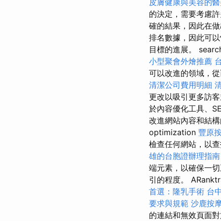
皮膚健康與美容的醫
的決定，需要考慮
確的結果，因此在做
排名數據，因此可以
目標的進展。 search e
小型聚會外燴推薦
可以改進的領域，從而
清潔公司費用明細
更改以吸引更多訪
於內容優化工具、S
改進網站內容和結構的
optimization
豐原
檢查任何網站，以查找
雄的台胞證辦理指南
端元素，以確保一切
引的程度。 ARankt
首選：隆乳手術
台
要求與規範
沙鹿按
的連結和無效頁面對