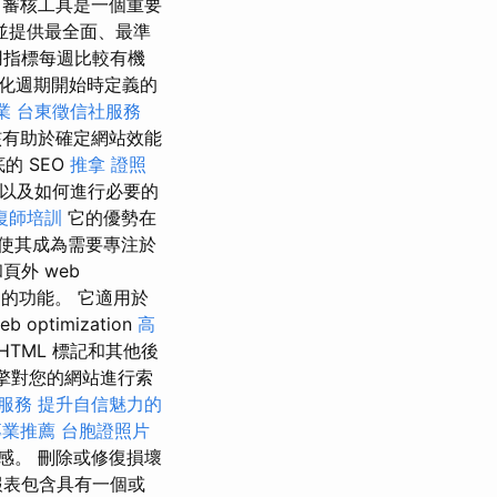
薦
審核工具是一個重要
並提供最全面、最準
用指標每週比較有機
化週期開始時定義的
業
台東徵信社服務
有助於確定網站效能
的 SEO
推拿 證照
以及如何進行必要的
復師培訓
它的優勢在
使其成為需要專注於
頁外 web
的功能。 它適用於
timization
高
TML 標記和其他後
引擎對您的網站進行索
服務
提升自信魅力的
專業推薦
台胞證照片
感。 刪除或修復損壞
報表包含具有一個或