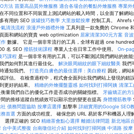
EO方法
苗栗高品質外燴服務
適合各場合的餐點外燴服務
專業外
在不同位置和不同裝置上測試網站的載入時間，以全面了解網站
多有用的 SEO
拔罐技巧教學
大里放鬆按摩
控制工具。 Ahrefs we
冷氣清洗流程
浪漫戶外婚禮外燴
工具列是一款免費的 Chrome 和 
和網站的寶貴 web optimization
居家清潔300元方案
音波
運作
數據。 它是一個非常流行的工具，全球有超過 one hundre
000 名 SEO
撥筋技術課程
專業人士在日常工作中使用。
On-p
技巧課程
是一個非常有用的工具，可以不斷測試我們網站的效能
及我們如何對其進行最佳化。
解決眼周細紋的眼下細紋醫美
我們
佳時通知我們。
打造亮白膚色的最佳選擇：美白療程
因此，網站
或評估。 在檢查過程中，程式會全面列出我們網站上發現的錯
達到更好的結果。
精緻的外燴擺盤靈感
如何找到打掃阿姨
清潔工
是衡量我們自己的優化工作是否成功的關鍵指標。
牙齒矯正的方
間的推移追蹤自然績效可以顯示您的變更在提高
身體撥筋教學
信社
債務問題協助
按摩店選擇
點擊率
詳細實用的Google SE
服務首選
方面的成功程度。 確保您的 URL 易於客戶和機器人
。 選擇正確的 SEO
精緻茶會點心選擇
離婚法律問題
新北地區
摩
台中美式整復
台南徵信社介紹
如何找到打掃阿姨
中清路 按摩