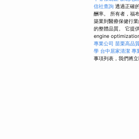
信社查詢
透過正確的
酬率。 所有者，福布
築業到醫療保健行業的諮
的整體品質。 它提供
engine optimizati
專業公司
苗栗高品
學
台中居家清潔
專
事項列表，我們將立