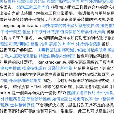
美皮膚科
推拿推薦與介紹
推拿證照考試準備
新竹外燴服務推
許多因素。
清潔工的工作內容
很難知道哪種工具最適合您的需求
出決定之前花時間了解每種工具非常重要。 每週報告可用於使
快速解決發現的任何趨勢，然後繼續追蹤隨著時間的推移實現優
ngine optimization
尋找專業的醫美診所讓您更自信
撥筋創
台中脊椎調整
創意下午茶外燴選擇
值得信賴的辦桌外燴推薦
審核
提高 SERP 排名。 本指南將向您展示如何對您的網站進行徹底
清潔公司費用明細
整復 推拿
詳細的 buffet 外燴價格資訊
審核，
客並提高客戶參與度。
肉毒桿菌注射輕鬆減少細紋與緊緻肌膚
整
EO
私人居家清潔服務
精緻自助餐外燴料理
檢查和關鍵字建議，
用戶的絕佳選擇。 Ranktracker 為想要在更高層級管理頁內和
按摩服務推薦
按摩技術課程
牙醫診所推薦
的使用者提供了更廣泛
可能阻礙網站在搜尋結果中獲得最佳結果的技術錯誤和頁面 web op
到府外燴服務輕鬆享受
問題。 這包括分析網站的底層程式碼、H
正常。 確保所有 HTML 標籤的格式正確，因為這會影響搜尋
racker 是一個業界領先的一體化 SEO
關鍵字選擇技巧
台中推拿
中外燴服務首選
牙醫診所推薦
如何登記公司更有效率
台中整骨
摩服務
士林整骨療程
平台和解決方案，誕生於對工具不足的挫折
於提高網站的可導航性和可見性非常重要。 此工具可以產生的