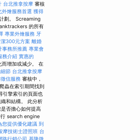
計
台北推拿按摩
審核
北外燴服務首選
獲得
 Screaming
ktrackers 的所有
擇
專業外燴服務
牙
潔300元方案
離婚
計事務所推薦
專業會
服務介紹
實惠的
而增加或減少。 在
的細節
台北推拿按摩
雄徵信服務
審核中，
爬蟲在索引期間找到
尋引擎索引的頁面也
織和結構。 此分析
您是否擔心如何提高
arch engine
為您提供優化建議
到
按摩技術士證照班
台
網路行銷公司
基隆徵