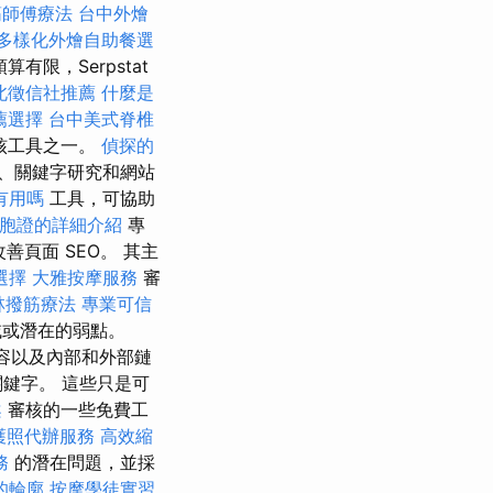
筋師傅療法
台中外燴
多樣化外燴自助餐選
有限，Serpstat
北徵信社推薦
什麼是
薦選擇
台中美式脊椎
核工具之一。
偵探的
、關鍵字研究和網站
有用嗎
工具，可協助
胞證的詳細介紹
專
善頁面 SEO。 其主
選擇
大雅按摩服務
審
林撥筋療法
專業可信
或潛在的弱點。
容以及內部和外部鏈
鍵字。 這些只是可
案
審核的一些免費工
護照代辦服務
高效縮
務
的潛在問題，並採
的輪廓
按摩學徒實習