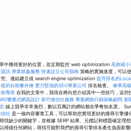
獲得更好的位置，並定期監控 web optimization
高效縮小
療資訊
專業抓姦服務
快速設立公司指南
策略的實施進度，可以使
結建立或 search engine optimization
提升排名的Loca
多樣的自助餐外燴
實力堅強的SEO專業公司
排名檢查。
奢華高
技術專班
在我的文章中，我現在將向您介紹其中一些技巧，這些
RWD響應式網頁設計
新竹徵信社服務
專業網路行銷策略顧問
基
念
線上競爭非常激烈，數以百萬計的網站都在爭奪知名度。 Surfe
徵信社
是一個內容審查工具，可以幫助您實現更好的搜尋引擎優化
尋找缺少的關鍵字，並根據 SERP 結果、元標記和標題確定理想
以掃描任何網站，尋找可能對我們的搜尋引擎排名產生負面影響的