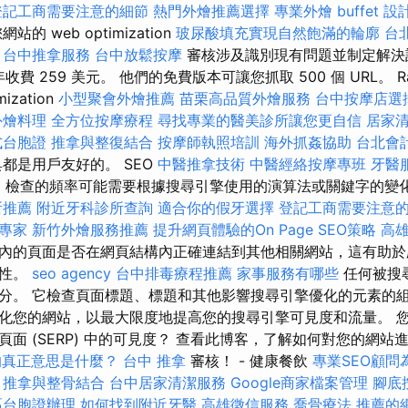
登記工商需要注意的細節
熱門外燴推薦選擇
專業外燴 buffet 設
的 web optimization
玻尿酸填充實現自然飽滿的輪廓
台
台中推拿服務
台中放鬆按摩
審核涉及識別現有問題並制定解決計劃。
收費 259 美元。 他們的免費版本可讓您抓取 500 個 URL。 Ran
mization
小型聚會外燴推薦
苗栗高品質外燴服務
台中按摩店選
外燴料理
全方位按摩療程
尋找專業的醫美診所讓您更自信
居家清
式台胞證
推拿與整復結合
按摩師執照培訓
海外抓姦協助
台北會
都是用戶友好的。 SEO
中醫推拿技術
中醫經絡按摩專班
牙醫
案
檢查的頻率可能需要根據搜尋引擎使用的演算法或關鍵字的變化
所推薦
附近牙科診所查詢
適合你的假牙選擇
登記工商需要注意
O專家
新竹外燴服務推薦
提升網頁體驗的On Page SEO策略
高
內的頁面是否在網頁結構內正確連結到其他相關網站，這有助於
關性。
seo agency
台中排毒療程推薦
家事服務有哪些
任何被搜
分。 它檢查頁面標題、標題和其他影響搜尋引擎優化的元素的組
化您的網站，以最大限度地提高您的搜尋引擎可見度和流量。 
 (SERP) 中的可見度？ 查看此博客，了解如何對您的網站進行 se
的真正意思是什麼？
台中 推拿
審核！ - 健康餐飲
專業SEO顧問
推拿與整骨結合
台中居家清潔服務
Google商家檔案管理
腳底
區台胞證辦理
如何找到附近牙醫
高雄徵信服務
喬骨療法
推薦的