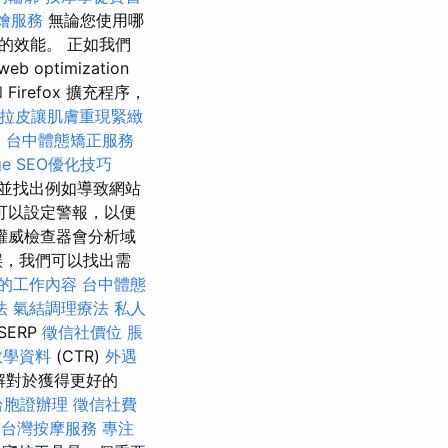
燴服務
無論您使用哪
的效能。 正如我們
b optimization
Firefox 擴充程序，
拉皮讓肌膚重現緊緻
d
台中體態矯正服務
age SEO優化技巧
並找出例如導致網站
可以設定警報，以便
權威檢查器會分析域
誤，我們可以找出需
的工作內容
台中體態
法
氣結調理療法
私人
SERP
徵信社價位
脹
O教學資料
(CTR)
外遇
理解對於獲得更好的
台胞證辦理
徵信社費
台灣按摩服務
專注