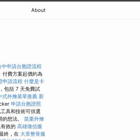
About
台中申請台胞證流程
 付費方案起價約為
證申請流程
什麼是卡
，包括 7 天免費試
中式外燴菜單推薦
新
ker
申請台胞證照
化工具和技術可供選
用的想法。
苗栗外燴
現有效的
高雄徵信服
最終，在
大里整骨服