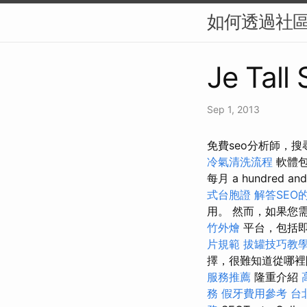
如何透過社區
Je Tall
Sep 1, 2013
免費seo分析師，搜尋引擎
冷氣清洗流程
軟體包
每月 a hundred and
式台胞證
解答SEO
用。 然而，如果您需
竹外燴
平台，包括即
片規範
拔罐技巧教
擇，很難知道從哪
服務推薦
隆重介紹
務
假牙費用參考
台