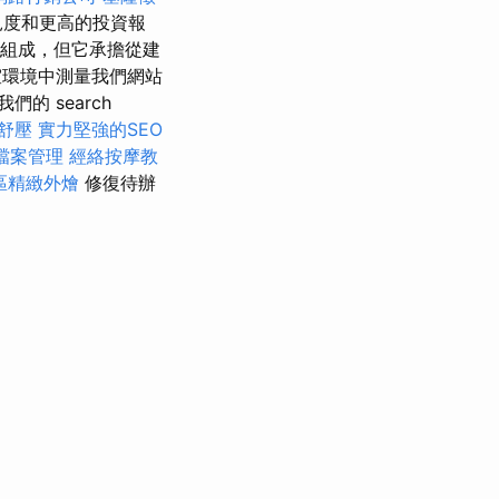
見度和更高的投資報
業組成，但它承擔從建
實驗室環境中測量我們網站
的 search
舒壓
實力堅強的SEO
家檔案管理
經絡按摩教
區精緻外燴
修復待辦