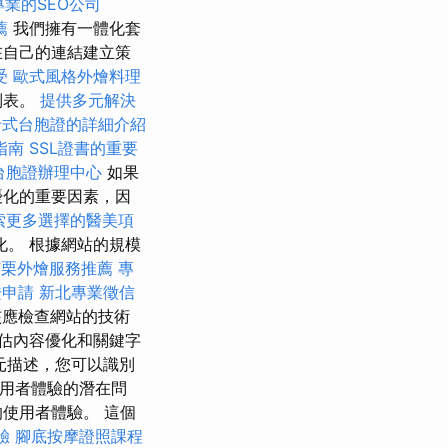
專業的SEO公司
薦
我們擁有一體化套
在自己的連結建立策
受
歐式風格外燴料理
列表。
提供多元解決
卡式台胞證的詳細介紹
指南
SSL證書的重要
台胞證辦理中心
如果
優化的重要因素，因
索更多選擇的醫美項
。 根據網站的規模
苗栗外燴服務推薦
專
證申請
新北專業徵信
核應檢查網站的技術
估內容優化和關鍵字
元描述，您可以識別
用者體驗的潛在問
使用者體驗。 這個
驗
腳底按摩證照課程