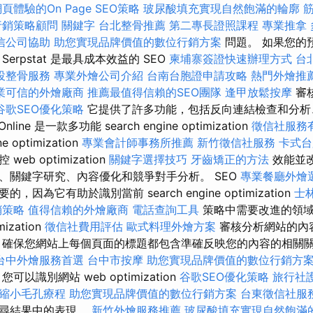
頁體驗的On Page SEO策略
玻尿酸填充實現自然飽滿的輪廓
行銷策略顧問
關鍵字
台北整骨推薦
第二專長證照課程
專業推拿
信公司協助
助您實現品牌價值的數位行銷方案
問題。 如果您的預算
erpstat 是最具成本效益的 SEO
柬埔寨簽證快速辦理方式
台
投整骨服務
專業外燴公司介紹
台南台胞證申請攻略
熱門外燴推
業可信的外燴廠商
推薦最值得信賴的SEO團隊
逢甲放鬆按摩
審
谷歌SEO優化策略
它提供了許多功能，包括反向連結檢查和分析
nline 是一款多功能 search engine optimization
徵信社服務
e optimization
專業會計師事務所推薦
新竹徵信社服務
卡式台
b optimization
關鍵字選擇技巧
牙齒矯正的方法
效能並改
核、關鍵字研究、內容優化和競爭對手分析。 SEO
專業餐廳外燴
因為它有助於識別當前 search engine optimization
士
銷策略
值得信賴的外燴廠商
電話查詢工具
策略中需要改進的領域
mization
徵信社費用評估
歐式料理外燴方案
審核分析網站的內
 確保您網站上每個頁面的標題都包含準確反映您的內容的相關關
台中外燴服務首選
台中市按摩
助您實現品牌價值的數位行銷方
以識別網站 web optimization
谷歌SEO優化策略
旅行社
縮小毛孔療程
助您實現品牌價值的數位行銷方案
台東徵信社服
搜尋結果中的表現。
新竹外燴服務推薦
玻尿酸填充實現自然飽滿