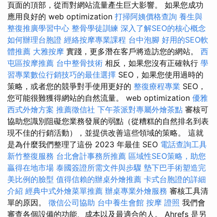
頁面的頂部，從而對網站流量產生巨大影響。 如果您成功
應用良好的 web optimization
打掃阿姨價格查詢
養生與
整復推廣學習中心
整骨學徒訓練
深入了解SEO的核心概念
如何辦理台胞證
經絡按摩專業課程
台中泡腳
好用的SEO軟
體推薦
大雅按摩
實踐，更多潛在客戶將造訪您的網站。
西
屯區按摩推薦
台中整骨技術
相反，如果您沒有正確執行
學
習專業數位行銷技巧的最佳選擇
SEO，如果您使用過時的
策略，或者您的競爭對手使用更好的
整復療程專業
SEO，
您可能很難獲得網站的自然流量。 web optimization
優雅
西式外燴方案
推薦徵信社
下午茶派對專屬外燴茶點
審核可
協助您識別阻礙您業務發展的弱點（從糟糕的自然排名到表
現不佳的行銷活動），並提供改善這些領域的策略。 這就
是為什麼我們整理了這份 2023 年最佳 SEO
電話查詢工具
新竹整復服務
台北會計事務所推薦
區域性SEO策略，助您
贏得在地市場
泰國簽證所需文件與步驟
墊下巴手術塑造完
美比例的臉型
值得信賴的辦桌外燴推薦
卡式台胞證的詳細
介紹
經典中式外燴菜單推薦
辦桌專業外燴服務
審核工具清
單的原因。
徵信公司協助
台中養生會館
按摩 證照
我們會
審查各個設備的功能、成本以及最適合的人。 Ahrefs 是另