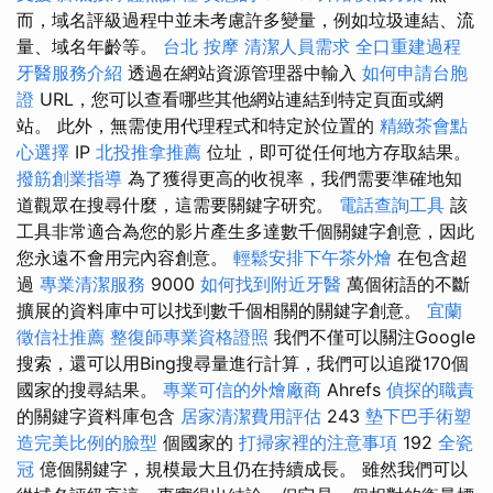
而，域名評級過程中並未考慮許多變量，例如垃圾連結、流
量、域名年齡等。
台北 按摩
清潔人員需求
全口重建過程
牙醫服務介紹
透過在網站資源管理器中輸入
如何申請台胞
證
URL，您可以查看哪些其他網站連結到特定頁面或網
站。 此外，無需使用代理程式和特定於位置的
精緻茶會點
心選擇
IP
北投推拿推薦
位址，即可從任何地方存取結果。
撥筋創業指導
為了獲得更高的收視率，我們需要準確地知
道觀眾在搜尋什麼，這需要關鍵字研究。
電話查詢工具
該
工具非常適合為您的影片產生多達數千個關鍵字創意，因此
您永遠不會用完內容創意。
輕鬆安排下午茶外燴
在包含超
過
專業清潔服務
9000
如何找到附近牙醫
萬個術語的不斷
擴展的資料庫中可以找到數千個相關的關鍵字創意。
宜蘭
徵信社推薦
整復師專業資格證照
我們不僅可以關注Google
搜索，還可以用Bing搜尋量進行計算，我們可以追蹤170個
國家的搜尋結果。
專業可信的外燴廠商
Ahrefs
偵探的職責
的關鍵字資料庫包含
居家清潔費用評估
243
墊下巴手術塑
造完美比例的臉型
個國家的
打掃家裡的注意事項
192
全瓷
冠
億個關鍵字，規模最大且仍在持續成長。 雖然我們可以