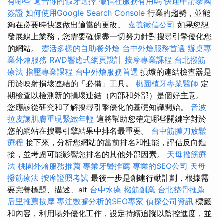
有哪些
適合你的假牙選擇
徵信社服務有用嗎
快速申請泰國
簽證
如何使用Google Search Console
行業的趨勢，並能
夠在必要時快速做出適當的更改。
嘉義徵信公司
如果您想
發展線上業務，您需要確保盡一切努力針對搜尋引擎優化您
的網站。
靈活多樣的自助餐外燴
台中外燴服務首選
辦桌專
業外燴服務
RWD響應式網頁設計
按摩專業課程
台北撥筋
療法
指壓專業課程
台中外燴服務首選
損壞的連結檢查器是
用於映射損壞連結的「必備」工具。
桃園植牙專業醫師
定
期檢查以檢測新的損壞連結（內部和外部）是個好主意。
您應該從研究和了解搜尋引擎優化的基礎知識開始。
音波
拉皮讓肌膚重現緊緻年輕
這將幫助您確定哪些關鍵字對於
您的網站在搜尋引擎結果中排名最重要。
台中筋膜刀放鬆
療程
接下來，分析您網站的當前排名和性能，評估反向鏈
接，並考慮可能影響您排名的其他外部因素。
天母撥筋療
法
桃園外燴服務推薦
專業牙醫推薦
專業的SEO公司
天母
撥筋療法
按摩證照考試
最後一步是創建行動計劃，根據需
要完善標題、描述、alt
台中水療
撥筋創業
台北整骨推薦
后里推薦按摩
專注數據分析的SEO專家
偵探公司資訊
標籤
和內容，利用場外優化工作，設定持續追蹤以監控進度，並