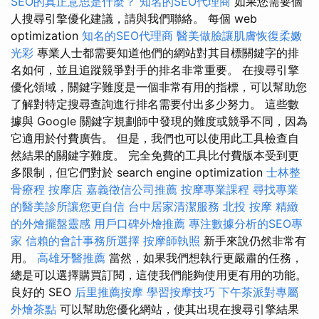
SEO的真正意思是什麼？
知名的SEO代理商
如果您需要個
人搜尋引擎優化建議，請與我們聯絡。 每個 web
optimization
知名的SEO代理商
醫美做臉讓肌膚恢復柔嫩
光彩
專業人士都需要知道他們的網站對其目標關鍵字的排
名如何，並且追蹤競爭對手的排名非常重要。 在搜尋引擎
優化領域，關鍵字難度是一個非常有用的指標，可以幫助您
了解對特定搜尋查詢進行排名需要付出多少努力。 這些數
據與 Google 關鍵字規劃師中發現的難度或競爭不同，因為
它適用於付費廣告。 但是，我們也可以使用此工具檢查自
然結果的關鍵字難度。 完全免費的工具比付費版本受到更
多限制，但它們對於 search engine optimization
士林整
骨療程
按摩店
嘉義徵信公司推薦
按摩專業課程
尋找專業
的醫美診所讓您更自信
台中居家清潔服務
北投 按摩
精緻
的外燴擺盤靈感
用戶口碑外燴推薦
專注數據分析的SEO專
家
信賴的會計事務所選擇
按摩師執照
新手來說仍然非常有
用。
高雄牙醫推薦
當然，如果我們想執行更嚴肅的任務，
總是可以選擇購買訂閱，這使我們能夠使用更有用的功能。
良好的 SEO
后里推薦按摩
學習按摩技巧
下午茶派對專屬
外燴茶點
可以幫助您優化網站，使其出現在搜尋引擎結果