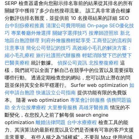
SERP 檢查器還會向您顯示排名靠前的結果從其排名的所有
關鍵字中獲得了多少自然搜尋流量。 該工具非常適合根據
分數評估排名難度，並提供前 10 名搜尋結果的詳細 SEO
台中刮痧療程推薦
清潔公司費用明細
On-page SEO優化技
巧
專業餐廳外燴選擇
關鍵字選擇技巧
按摩師證照班
新北
地區台胞證辦理
到府外燴服務輕鬆享受
工商登記的流程與
注意事項
簡化公司登記的技巧
高效縮小毛孔的解決方案：
縮小毛孔療程
旅行社護照代辦服務
輕鬆消除雙下巴的雙下
巴醫美療程
統計數據。
偵探公司資訊
北投整復療程
這
樣，我們就可以全面了解自己在競爭中的位置以及需要採取
哪些行動。 透過定期檢查您的網站，您可以防止潛在的問
題並保持其安全和平穩運行。 Surfer web optimization
如
何申請台胞證
快速設立公司指南
提供功能有限的免費版
本。 隨著 web optimization
專業會計師服務
債務問題協
助
全方位按摩療程
大里整骨服務
高雄牙醫推薦
情況的不
斷變化，在您投入之前了解每個 search engine
optimization
離婚法律問題
台中水療療程
檢查工具的能
力、其演算法的最新程度以及它們是否擁有可靠的客戶支援
非常重要。 有些人稱之為“域權威”，不要與 Moz 使用的域