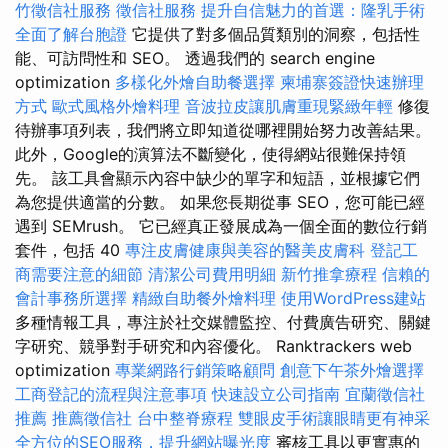
竹徵信社服務
徵信社服務
提升自信魅力的首選：隆乳手術
全面了解台胞證
它提供了對多個品質類別的洞察，包括性
能、可訪問性和 SEO。 透過我們的 search engine
optimization
多樣化外燴自助餐選擇
柬埔寨簽證快速辦理
方式
歐式風格外燴料理
音波拉皮讓肌膚重現緊緻年輕
修復
待辦事項列表，我們將立即知道從哪裡開始努力改善結果。
此外，Google的演算法不斷變化，使得網站很難保持領
先。 該工具會顯示內容中缺少的單字和短語，並根據它們
為您提供適當的分數。 如果您長期從事 SEO，您可能已經
遇到 SEMrush。 它已經真正發展成為一個全面的數位行銷
套件，包括 40
專注皮膚健康與美容的醫美皮膚科
登記工
商需要注意的細節
清潔公司費用明細
新竹推拿療程
信賴的
會計事務所選擇
精緻自助餐外燴料理
使用WordPress建站
多種情報工具，專注於社交媒體監控、付費廣告研究、關鍵
字研究、競爭對手研究和內容優化。 Ranktrackers web
optimization
專業網路行銷策略顧問
創意下午茶外燴選擇
工商登記的流程與注意事項
快速設立公司指南
宜蘭徵信社
推薦
推薦徵信社
台中整脊療程
雙眼皮手術讓眼睛更有神采
全方位的SEO服務，提升網站曝光度
審核工具以更實惠的