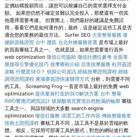
定價結構脫穎而出，讓您可以根據自己的需求選擇支付金
額。 如果您仍然不確定並難以完全投入，那麼還有一些其
他選擇需要考慮。 但實際上，我們最好的建議是免費試
用，看看它們是如何運作的；最終，這是確定這些工具是否
適合您的業務的最佳方法。 Surfer SEO
大里整骨服務
復
健師資格證照
台中 撥筋
台北外燴服務首選
是市場上最好
的頁面審核工具之一。 也就是說，如果您需要進行頁外
web optimization
徵信公司協助
徵信社價位參考
全面掌
握搜尋引擎優化技巧
按摩療程介紹
后里按摩服務
杜拜簽證
攻略
什麼是SEO？
偵探公司資訊
經絡按摩證照課程
經絡
調理證照課程
柬埔寨簽證快速辦理方式
分析，則需要不同
的工具。 Screaming Frog 一直是市場上最好的免費 web
optimization
提供量身打造的SEO解決方案
台中 整骨
RWD響應式網頁設計
玻尿酸填充實現自然飽滿的輪廓
審核
工具之一。 與該領域的大多數 search engine
optimization
徵信社服務
清潔工的工作內容
傳統整復推拿
技術士證照課程
審核工具不同，該工具不是基於雲端的軟
體。 相反，它採用可部署工具的形式，對您的網站進行爬