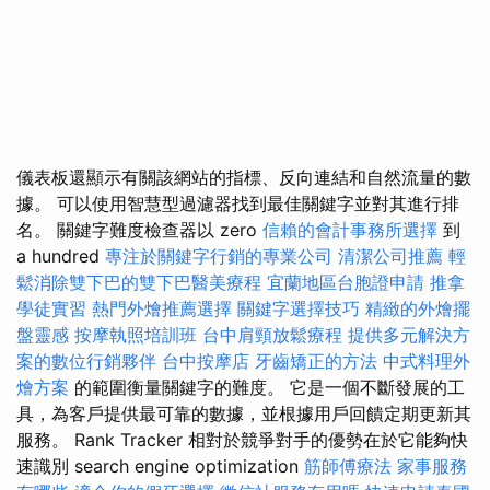
儀表板還顯示有關該網站的指標、反向連結和自然流量的數
據。 可以使用智慧型過濾器找到最佳關鍵字並對其進行排
名。 關鍵字難度檢查器以 zero
信賴的會計事務所選擇
到
a hundred
專注於關鍵字行銷的專業公司
清潔公司推薦
輕
鬆消除雙下巴的雙下巴醫美療程
宜蘭地區台胞證申請
推拿
學徒實習
熱門外燴推薦選擇
關鍵字選擇技巧
精緻的外燴擺
盤靈感
按摩執照培訓班
台中肩頸放鬆療程
提供多元解決方
案的數位行銷夥伴
台中按摩店
牙齒矯正的方法
中式料理外
燴方案
的範圍衡量關鍵字的難度。 它是一個不斷發展的工
具，為客戶提供最可靠的數據，並根據用戶回饋定期更新其
服務。 Rank Tracker 相對於競爭對手的優勢在於它能夠快
速識別 search engine optimization
筋師傅療法
家事服務