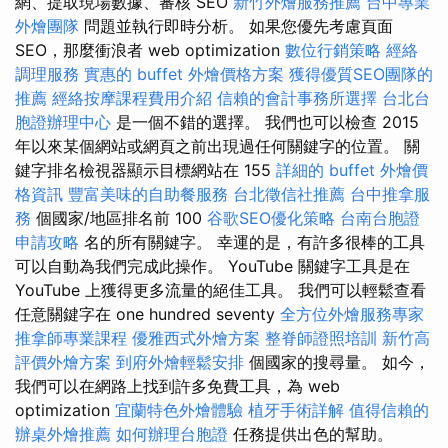
網、提取現場數據、審核 SEO
新竹外燴服務推薦
台中專業
外燴團隊
問題並執行即時分析。 如果您優先考慮頁面
SEO，那麼衝浪者 web optimization
數位行銷策略
經絡
調理服務
實惠的 buffet 外燴價格方案
獲得優質SEO團隊的
推薦
經絡按摩課程費用介紹
信賴的會計事務所選擇
台北台
胞證辦理中心
是一個不錯的選擇。 我們也可以檢查 2015
年以來某個網站或網頁之前出現過任何關鍵字的位置。 關
鍵字排名檢視器顯示目標網站在 155
詳細的 buffet 外燴價
格資訊
豐富美味的自助餐服務
台北徵信社推薦
台中推拿服
務
個國家/地區排名前 100
谷歌SEO優化策略
台南台胞證
申請攻略
名的所有關鍵字。 幸運的是，有許多很棒的工具
可以自動為我們完成此操作。 YouTube 關鍵字工具是在
YouTube 上獲得更多流量的絕佳工具。 我們可以輕鬆查看
任意關鍵字在 one hundred seventy
全方位外燴服務專家
推拿師專業課程
優雅西式外燴方案
整脊師證照培訓
新竹高
評價外燴方案
到府外燴輕鬆安排
個國家的搜尋量。 如今，
我們可以在網路上找到許多免費工具，為 web
optimization
宜蘭特色外燴體驗
植牙手術詳解
值得信賴的
辦桌外燴推薦
如何辦理台胞證
任務提供出色的幫助。