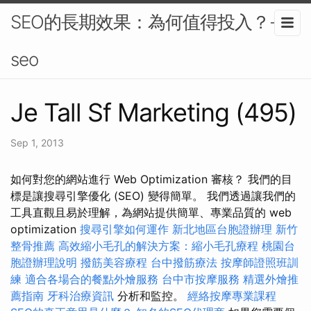
SEO的長期效果：為何值得投入？-
seo
Je Tall Sf Marketing (495)
Sep 1, 2013
如何對您的網站進行 Web Optimization 審核？ 我們的目
標是讓搜尋引擎優化 (SEO) 變得簡單。 我們透過讓我們的
工具直觀且易於理解，為網站提供簡單、專業品質的 web
optimization
搜尋引擎如何運作
新北地區台胞證辦理
新竹
整骨推薦
高效縮小毛孔的解決方案：縮小毛孔療程
桃園台
胞證辦理說明
撥筋美容療程
台中撥筋療法
按摩師證照班訓
練
適合各場合的餐點外燴服務
台中市按摩服務
精選外燴推
薦指南
牙科治療資訊
分析和監控。
經絡按摩專業課程