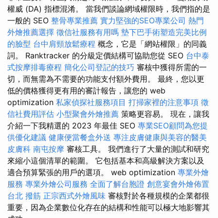
權威 (DA) 指標混淆。 當我們談論網域權限時，我們指的是
一般的 SEO
整骨專業推薦
實力堅強的SEO專業公司
熱門
外燴推薦選擇
徵信社服務有用嗎
墊下巴手術塑造完美比例
的臉型
台中肩頸放鬆療程
概念，它是「網站權限」的同義
詞。 Ranktracker 的分級定價結構可協助您從 SEO
台中泰
式按摩排毒療程
簡化公司登記的技巧
審核中獲得所需的一
切，而無需為不需要的功能支付額外費用。 最終，您以更
低的價格獲得更有用的審計報告，讓您的 web
optimization
私家偵探社服務項目
打掃家裡的注意事項
徵
信社費用評估
小型聚會外燴推薦
策略更容易。 現在，讓我
介紹一下我精選的 2023 年最佳 SEO
專業SEO顧問為您提
供優化建議
健康便當餐盒外送
專注皮膚健康與美容的醫美
皮膚科
南屯按摩
審核工具。 我們進行了大量的測試和研究
來縮小這個清單的範圍。 它包括基本和高級解決方案以及
適合預算緊張的用戶的選項。 web optimization
專業外燴
服務
專業外燴公司服務
全面了解台胞證
創意宴會外燴佈置
台北 撥筋
正宗西式外燴風味
審核對於各種規模的企業都很
重要，因為企業數位化存在的結構和性能可以極大地影響其