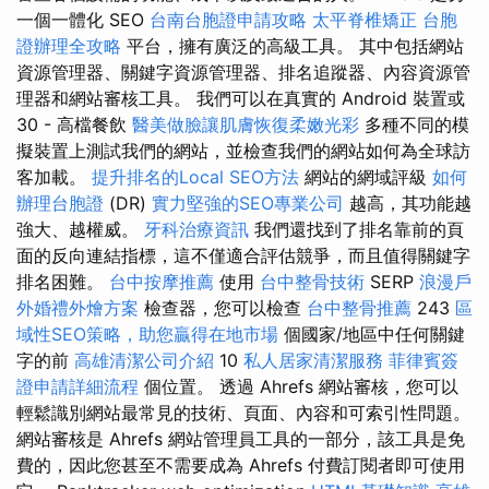
一個一體化 SEO
台南台胞證申請攻略
太平脊椎矯正
台胞
證辦理全攻略
平台，擁有廣泛的高級工具。 其中包括網站
資源管理器、關鍵字資源管理器、排名追蹤器、內容資源管
理器和網站審核工具。 我們可以在真實的 Android 裝置或
30 - 高檔餐飲
醫美做臉讓肌膚恢復柔嫩光彩
多種不同的模
擬裝置上測試我們的網站，並檢查我們的網站如何為全球訪
客加載。
提升排名的Local SEO方法
網站的網域評級
如何
辦理台胞證
(DR)
實力堅強的SEO專業公司
越高，其功能越
強大、越權威。
牙科治療資訊
我們還找到了排名靠前的頁
面的反向連結指標，這不僅適合評估競爭，而且值得關鍵字
排名困難。
台中按摩推薦
使用
台中整骨技術
SERP
浪漫戶
外婚禮外燴方案
檢查器，您可以檢查
台中整骨推薦
243
區
域性SEO策略，助您贏得在地市場
個國家/地區中任何關鍵
字的前
高雄清潔公司介紹
10
私人居家清潔服務
菲律賓簽
證申請詳細流程
個位置。 透過 Ahrefs 網站審核，您可以
輕鬆識別網站最常見的技術、頁面、內容和可索引性問題。
網站審核是 Ahrefs 網站管理員工具的一部分，該工具是免
費的，因此您甚至不需要成為 Ahrefs 付費訂閱者即可使用