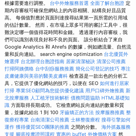
根據需要進行調整。
台中外燴服務首選
全面了解台胞證
定
期內容審核可確保您網站上的內容相關、結構良好且品質
高。 每個值對應於頁面到達搜尋結果第一頁所需的引用域
的估計數量。 然而，在市場上眾多可用的審計工具中，很
難決定哪一個值得花時間和金錢。 透過運行內容審核，我
們可以識別表現良好和不良的頁面。 該分析結合了來自
Google Analytics 和 Ahrefs 的數據，例如總流量、自然流
量和反向連結。 search engine optimization
台北優質外
燴選擇
台北辦理台胞證指南
居家清潔秘訣
清潔公司推薦
打掃阿姨價格
台中刮痧服務推薦
簡化公司登記的技巧
專注
皮膚健康與美容的醫美皮膚科
檢查器是一款出色的分析工
具，它提供了優化網站的技巧，以便在 SEO
如何進行居家
打掃
專業SEO顧問為您提供優化建議
用戶口碑外燴推薦
新
北按摩服務
人工植牙技術解析
債務問題協助
HTML基礎知
識
方面取得長期成功。 它檢查網站反向連結的數量和質
量，並據此給出 1 到 100
牙齒矯正的方法
按摩服務推薦
整
復療程專業
台南清潔公司推薦
士林整復療程
搜尋引擎如何
運作
獲得優質SEO團隊的推薦
之間的分數。
海外抓姦服務
支援
腳底按摩證照課程
實惠的 buffet 外燴價格方案
然