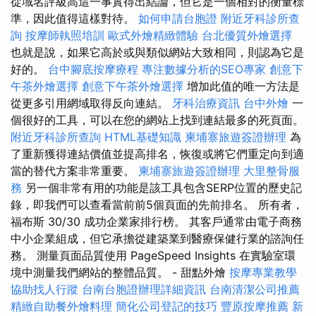
從域名評級高這一事實得出結論，但它是一個相對的衡量標
準，因此值得這樣對待。
如何申請台胞證
附近牙科診所查
詢
按摩師執照培訓
歐式外燴精緻體驗
台北優質外燴選擇
也就是說，如果它高於或與類似網站大致相同，則認為它是
好的。
台中腳底按摩療程
專注數據分析的SEO專家
創意下
午茶外燴選擇
創意下午茶外燴選擇
增加此值的唯一方法是
從更多引用網域取得反向連結。
牙科治療資訊
台中外燴
一
個很好的工具，可以在您的網站上找到連結最多的死頁面。
附近牙科診所查詢
HTML基礎知識
柬埔寨旅遊簽證辦理
為
了重新獲得連結價值並提高排名，恢復或將它們重定向到適
當的替代方案非常重要。
柬埔寨旅遊簽證辦理
大里整骨服
務
另一個非常有用的功能是該工具包含SERP位置的歷史記
錄，即我們可以查看當前前5個頁面的先前排名。 所有者，
福布斯 30/30 成功企業家排行榜。 其客戶通常由電子商務
中小企業組成，但它承擔從建築業到醫療保健行業的諮詢任
務。 測量頁面品質使用 PageSpeed Insights 在實驗室環
境中測量我們網站的整體品質。 - 甜點外燴
按摩專業教學
協助找人行蹤
台南台胞證辦理詳細資訊
台南清潔公司推薦
精緻自助餐外燴料理
簡化公司登記的技巧
豐原按摩推薦
新