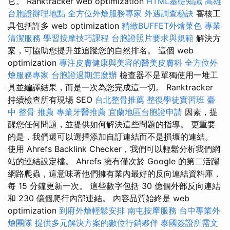
它。 Ranktracker web optimization
HTML基礎知識
高雄
台胞證辦理地點
全方位外燴服務專家
外遇調查秘訣
審核工
具包括許多 web optimization
精緻BUFFET外燴菜色
專業
清潔服務
學習按摩技巧課程
台胞證照片要求與規範
解決方
案，可協助您提升並追蹤您的自然排名。 這個 web
optimization
專注皮膚健康與美容的醫美皮膚科
全方位外
燴服務專家
台胞證過期怎麼辦
檢查器不是單獨使用一堆工
具並編譯結果，而是一次為您完成這一切。 Ranktracker
持續檢查所有現場 SEO
台北整骨推薦
整復學徒實習班
臺
中 整骨 推薦
專業牙醫推薦
宜蘭地區台胞證申請
因素，提
醒您任何問題，並提供如何解決這些問題的指導。 更重要
的是，我們還可以選擇添加自訂連結而不是損壞的連結。
使用 Ahrefs Backlink Checker，我們可以輕鬆分析我們網
站的連結設定檔。 Ahrefs 擁有僅次於 Google 的第二活躍
網路爬蟲，這意味著他們擁有業內最好的反向連結資料庫，
每 15 分鐘更新一次。 這些數字包括 30 億個外部反向連結
和 230 億個爬行內部連結。 內容品質始終是 web
optimization
到府外燴輕鬆安排
南屯按摩服務
台中專業外
燴團隊
提供多元解決方案的數位行銷夥伴
泰國簽證所需文