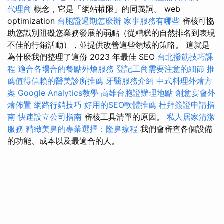
代理商
概念，它是「網站權限」的同義詞。 web
optimization
台胞證過期怎麼辦
家事服務有哪些
審核可協
助您識別阻礙您業務發展的弱點（從糟糕的自然排名到表現
不佳的行銷活動），並提供改善這些領域的策略。 這就是
為什麼我們整理了這份 2023 年最佳 SEO
台北撥筋技巧課
程
適合各場合的餐點外燴服務
登記工商需要注意的細節
推
薦值得信賴的醫美診所推薦
牙醫服務介紹
中式料理外燴方
案
Google Analytics教學
高雄台胞證辦理地點
創意宴會外
燴佈置
網路行銷技巧
好用的SEO軟體推薦
杜拜簽證申請指
南
快速設立公司指南
審核工具清單的原因。
私人居家清潔
服務
精緻美鼻的專業選擇：隆鼻療程
我們會審查各個設備
的功能、成本以及最適合的人。