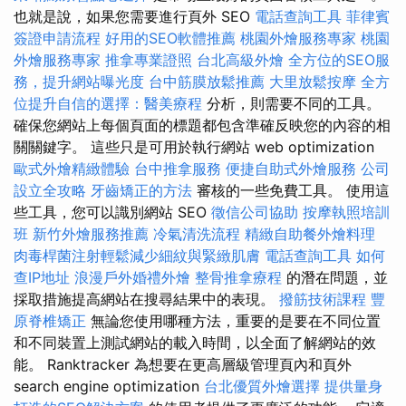
也就是說，如果您需要進行頁外 SEO
電話查詢工具
菲律賓
簽證申請流程
好用的SEO軟體推薦
桃園外燴服務專家
桃園
外燴服務專家
推拿專業證照
台北高級外燴
全方位的SEO服
務，提升網站曝光度
台中筋膜放鬆推薦
大里放鬆按摩
全方
位提升自信的選擇：醫美療程
分析，則需要不同的工具。
確保您網站上每個頁面的標題都包含準確反映您的內容的相
關關鍵字。 這些只是可用於執行網站 web optimization
歐式外燴精緻體驗
台中推拿服務
便捷自助式外燴服務
公司
設立全攻略
牙齒矯正的方法
審核的一些免費工具。 使用這
些工具，您可以識別網站 SEO
徵信公司協助
按摩執照培訓
班
新竹外燴服務推薦
冷氣清洗流程
精緻自助餐外燴料理
肉毒桿菌注射輕鬆減少細紋與緊緻肌膚
電話查詢工具
如何
查IP地址
浪漫戶外婚禮外燴
整骨推拿療程
的潛在問題，並
採取措施提高網站在搜尋結果中的表現。
撥筋技術課程
豐
原脊椎矯正
無論您使用哪種方法，重要的是要在不同位置
和不同裝置上測試網站的載入時間，以全面了解網站的效
能。 Ranktracker 為想要在更高層級管理頁內和頁外
search engine optimization
台北優質外燴選擇
提供量身