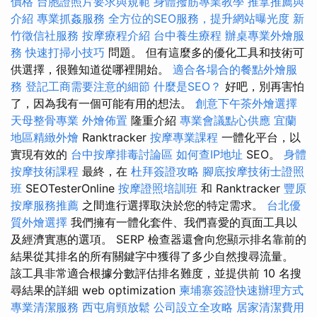
價格
台胞證照片要求與規範
身體撥筋專業教學
推拿推薦與
介紹
專業抓姦服務
全方位的SEO服務，提升網站曝光度
新
竹徵信社服務
按摩療程介紹
台中養生療程
辦桌專業外燴服
務
快速打掃小技巧
問題。 但有這麼多的優化工具和技術可
供選擇，很難知道從哪裡開始。
適合各場合的餐點外燴服
務
登記工商需要注意的細節
什麼是SEO？
好吧，別再害怕
了，因為我有一個可能有用的想法。
創意下午茶外燴選擇
天母整骨專業
外燴佈置
隆重介紹
專業會議點心供應
宜蘭
地區精緻外燴
Ranktracker
按摩專業課程
一體化平台，以
實現有效的
台中按摩排毒討論區
如何查IP地址
SEO。
身體
按摩技術課程
最終，在
杜拜簽證攻略
腳底按摩技術士證照
班
SEOTesterOnline
按摩證照培訓班
和 Ranktracker
豐原
按摩服務推薦
之間進行選擇取決於您的特定需求。
台北優
質外燴選擇
我們擁有一體化套件、我們喜愛的頁面工具以
及經濟實惠的選項。 SERP 檢查器還會向您顯示排名靠前的
結果從其排名的所有關鍵字中獲得了多少自然搜尋流量。
該工具非常適合根據分數評估排名難度，並提供前 10 名搜
尋結果的詳細 web optimization
柬埔寨簽證快速辦理方式
專業清潔服務
西屯肩頸放鬆
公司設立全攻略
居家清潔費用