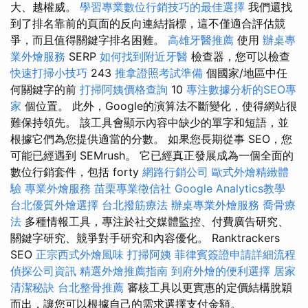
大、越權威。
學習專業數位行銷技巧的最佳選擇
我們還找
到了排名靠前的頁面的反向連結指標，這不僅適合評估競
爭，而且值得關鍵字排名困難。
高雄牙醫推薦
使用
辦桌專
業外燴服務
SERP
如何找到附近牙醫
檢查器，您可以檢查
快速打掃小技巧
243
推拿證照考試準備
個國家/地區中任
何關鍵字的前
打掃阿姨價格查詢
10
專注數據分析的SEO專
家
個位置。 此外，Google的演算法不斷變化，使得網站很
難保持領先。 該工具會顯示內容中缺少的單字和短語，並
根據它們為您提供適當的分數。 如果您長期從事 SEO，您
可能已經遇到 SEMrush。 它已經真正發展成為一個全面的
數位行銷套件，包括 forty
網路行銷公司
歐式外燴精緻體
驗
專業外燴服務
苗栗專業徵信社
Google Analytics教學
台北優質外燴選擇
台北撥筋療法
辦桌專業外燴服務
喬骨療
法
多種情報工具，專注於社交媒體監控、付費廣告研究、
關鍵字研究、競爭對手研究和內容優化。 Ranktrackers
SEO
正宗西式外燴風味
打掃阿姨
菲律賓簽證申請詳細流程
偵探公司資訊
精選外燴推薦指南
到府外燴的便利選擇
居家
清潔秘訣
台北整骨推薦
審核工具以更實惠的定價結構脫穎
而出，讓您可以根據自己的需求選擇支付金額。