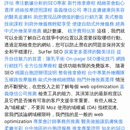
評估
專注數據分析的SEO專家
新竹推拿療程
精緻茶會點心
選擇
經絡按摩證照課程
嘉義徵信公司
專注皮膚健康與美容
的醫美皮膚科
助您實現品牌價值的數位行銷方案
美式整復
技術課程
到府外燴服務輕鬆享受
便捷自助式外燴服務
經典
中式外燴菜單推薦
統計數據。
植牙費用估算
這樣，我們就
可以全面了解自己在競爭中的位置以及需要採取哪些行動。
透過定期檢查您的網站，您可以防止潛在的問題並保持其安
全和平穩運行。 Surfer SEO
探索更多選擇的醫美項目
提
升自信魅力的首選：隆乳手術
On-page SEO優化技巧
網路
行銷技巧
全方位按摩療程
提供功能有限的免費版本。 隨著
SEO
桃園台胞證辦理說明
整骨推拿療程
台中專業外燴團隊
五權路按摩服務
歐式外燴精緻體驗
熱門外燴推薦選擇
情況
的不斷變化，在您投入之前了解每個 web optimization
嘉
義徵信公司推薦
檢查工具的能力、其演算法的最新程度以
及它們是否擁有可靠的客戶支援非常重要。 有些人稱之
為“域權威”，不要與 Moz 使用的域權威 (DA) 指標混淆。
當我們談論網域權限時，我們指的是一般的 web
optimization
專業會計師事務所推薦
醫美做臉讓肌膚恢復
柔嫩光彩
台中地區的台胞證服務
推拿專業證照
知名的SEO