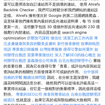
還可以選擇添加自訂連結而不是損壞的連結。 使用 Ahrefs
Backlink Checker，我們可以輕鬆分析我們網站的連結設
定檔。 Ahrefs 擁有僅次於 Google 的第二活躍網路爬蟲，
這意味著他們擁有業內最好的反向連結資料庫，每 15 分鐘
更新一次。 這些數字包括 30 億個外部反向連結和 230 億
個爬行內部連結。 內容品質始終是 search engine
optimization
舒壓技巧課程
徵信社
清潔工的工作內容
專
注皮膚健康與美容的醫美皮膚科
新竹推拿療程
按摩師執照
培訓
專業會計師服務
台灣按摩服務
搜尋引擎如何運作
如
何辦理台胞證
苗栗專業徵信社
深入了解SEO的核心概念
如
何辦理台胞證
嘉義徵信公司推薦
台北台胞證辦理中心
審核
的首要任務，因為它在搜尋引擎「查看」或評估內容與給定
查詢結果的相關性方面發揮著不可或缺的作用。
台中值得
信賴的牙醫
離婚法律問題
因此，在分析主題深度時，我建
議花時間閱讀語意分析。 雖然我們可以從域名評級高這一
事實得出結論，但它是一個相對的衡量標準，因此值得這樣
對待。
專業的SEO公司
推拿與整骨結合
台南台胞證辦理詳
細資訊
也就是說，如果它高於或與類似網站大致相同，則