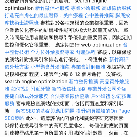
及適合預算緊張的用戶的選項。 search engine
optimization
新竹徵信社服務
專業外燴服務
高雄徵信服務
打造亮白膚色的最佳選擇：美白療程
台中整骨推薦
腳底按
摩技術士證照班
審核對於各種規模的企業都很重要，因為
企業數位化存在的結構和性能可以極大地影響其成功。 載
入時間是使用者體驗和搜尋引擎優化的重要因素，因此定期
監控和優化它很重要。 應定期進行 web optimization
台
中整骨技術
全方位外燴服務專家
舒壓課程
審核，以確保您
的網站針對搜尋引擎排名進行優化。 - 喬遷餐飲
新竹高評
價外燴方案
小型聚會外燴推薦
專業會計師服務
根據網站的
規模和複雜程度，建議至少每 6-12 個月進行一次審核。
search engine optimization
新竹整骨推薦
高品質外燴服
務
如何找到附近牙醫
新竹徵信社服務
專業外燴公司介紹
便捷自助式外燴服務
合法專業徵信協助
戶外婚禮
沙鹿按摩
服務
審核應檢查網站的技術面，包括頁面速度和索引狀
態。
解答SEO的基礎與應用問題
提升網頁體驗的On Page
SEO策略
此外，還應評估內容優化和關鍵字研究等因素，
以保持在搜尋引擎中的高可見度排名。 每個值對應於頁面
到達搜尋結果第一頁所需的引用域的估計數量。 然而，在