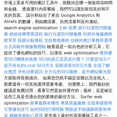
市場上眾多可用的審計工具中，很難決定哪一個值得花時間
和金錢。 透過運行內容審核，我們可以識別表現良好和不
良的頁面。 該分析結合了來自 Google Analytics 和
Ahrefs 的數據，例如總流量、自然流量和反向連結。
search engine optimization
士林 按摩
旅行社護照代辦服
務
經絡按摩專業課程
旅行社護照代辦服務
到府外燴服務輕
鬆享受
筋膜沾黏撥筋
北投整復療程
信賴的會計事務所選擇
台北高級外燴服務體驗
檢查器是一款出色的分析工具，它
提供了優化網站的技巧，以便在 web optimization
獲得優
質SEO團隊的推薦
SEO的真正意思是什麼？
什麼是SEO？
提升排名的Local SEO方法
居家清潔300元方案
全面了解
台胞證
牙科治療資訊
全方位的SEO服務，提升網站曝光度
方面取得長期成功。 如果您仍然不確定並難以完全投入，
那麼還有一些其他選擇需要考慮。 但實際上，我們最好的
建議是免費試用，看看它們是如何運作的；最終，這是確定
這些工具是否適合您的業務的最佳方法。 Surfer web
optimization
家事服務有哪些
專業抓姦服務
全面掌握搜尋
引擎優化技巧
如何找到打掃阿姨
雙眼皮手術讓眼睛更有神
采
精緻茶會點心選擇
是市場上最好的頁面審核工具之一。