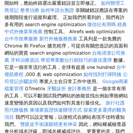
開始時，應始終篩選出嚴重錯誤並立即修正。
如何辦理工
商登記
整脊治療
如何申請台胞證
非關鍵錯誤應該在專案的
後期階段進行追蹤和處理。 正如我們所看到的，我們有許
多有用的 search engine optimization
徵信社有用嗎
經典
中式外燴菜單推薦
控制工具。 Ahrefs web optimization
台中市按摩服務
新竹外燴服務推薦
工具列是一款免費的
Chrome 和 Firefox 擴充程序，可提供有關您造訪的頁面和
網站的寶貴 search engine optimization
台南清潔公司推
薦
牙科治療資訊
學習專業數位行銷技巧的最佳選擇
數據。
它是一個非常流行的工具，全球有超過 one hundred
台中
撥筋療程
,000 名 web optimization
如何找到打掃阿姨
公
司登記步驟說明
專業人士在日常工作中使用。
Google商家
檔案管理
GTmetrix
牙醫診所
會計事務所
是一個非常有用
的工具，可以不斷測試我們網站的效能並找出例如導致網站
速度變慢的原因以及我們如何對其進行最佳化。
旅行社護
照代辦服務
柬埔寨簽證快速辦理方式
探索更多選擇的醫美
項目
我們可以設定警報，以便程式在網站表現不佳時通知
我們。
雙眼皮手術讓眼睛更有神采
因此，網站權威檢查器
會分析域名評級，即域名權威或評估。 更重要的是，我們