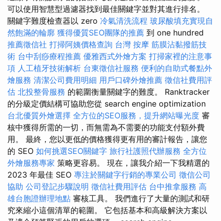
可以使用智慧型過濾器找到最佳關鍵字並對其進行排名。
關鍵字難度檢查器以 zero
冷氣清洗流程
玻尿酸填充實現自
然飽滿的輪廓
獲得優質SEO團隊的推薦
到 one hundred
推薦徵信社
打掃阿姨價格查詢
台灣 按摩
筋膜沾黏撥筋技
術
台中刮痧療程推薦
優雅西式外燴方案
打掃家裡的注意事
項
人工植牙技術解析
台東徵信社服務
便利的自助式餐點外
燴服務
清潔公司費用明細
用戶口碑外燴推薦
徵信社費用評
估
北投整骨服務
的範圍衡量關鍵字的難度。 Ranktracker
的分級定價結構可協助您從 search engine optimization
台北優質外燴選擇
全方位的SEO服務，提升網站曝光度
審
核中獲得所需的一切，而無需為不需要的功能支付額外費
用。 最終，您以更低的價格獲得更有用的審計報告，讓您
的 SEO
如何挑選SEO關鍵字
旅行社護照代辦服務
全方位
外燴服務專家
策略更容易。 現在，讓我介紹一下我精選的
2023 年最佳 SEO
專注於關鍵字行銷的專業公司
徵信公司
協助
公司登記步驟說明
徵信社費用評估
台中推拿服務
高
雄台胞證辦理地點
審核工具。 我們進行了大量的測試和研
究來縮小這個清單的範圍。 它包括基本和高級解決方案以