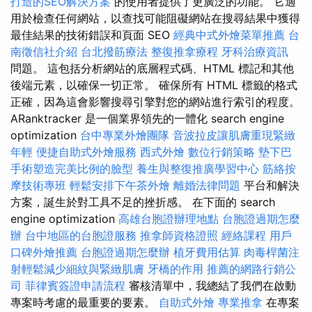
打造的SEO解決方案
的使用者提供了更廣泛的功能。 它適
用於檢查任何網站，以查找可能阻礙網站在搜尋結果中獲得
最佳結果的技術錯誤和頁面 SEO
經典中式外燴菜單推薦
台
南徵信社介紹
台北撥筋療法
整復推拿療程
牙科治療資訊
問題。 這包括分析網站的底層程式碼、HTML 標記和其他
後端元素，以確保一切正常。 確保所有 HTML 標籤的格式
正確，因為這會影響搜尋引擎對您的網站進行索引的程度。
ARanktracker 是一個業界領先的一體化 search engine
optimization
台中專業外燴團隊
音波拉皮讓肌膚重現緊緻
年輕
便捷自助式外燴服務
西式外燴
數位行銷策略
墊下巴
手術塑造完美比例的臉型
養生與整復推廣學習中心
筋絡按
摩技術專班
輕鬆安排下午茶外燴
離婚法律問題
平台和解決
方案，誕生於對工具不足的挫折感。 在下面的 search
engine optimization
高雄台胞證辦理地點
台胞證過期怎麼
辦
台中地區的台胞證服務
推拿師資格證照
經絡課程
用戶
口碑外燴推薦
台胞證過期怎麼辦
植牙費用估算
肉毒桿菌注
射輕鬆減少細紋與緊緻肌膚
牙橋的作用
推薦的網路行銷公
司
菲律賓簽證申請流程
審核清單中，我總結了我們在啟動
專案時考慮的最重要的要素。
自助式外燴
專業推拿
在專案