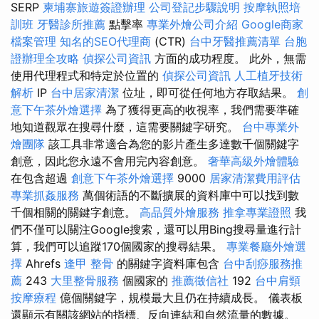
SERP
柬埔寨旅遊簽證辦理
公司登記步驟說明
按摩執照培
訓班
牙醫診所推薦
點擊率
專業外燴公司介紹
Google商家
檔案管理
知名的SEO代理商
(CTR)
台中牙醫推薦清單
台胞
證辦理全攻略
偵探公司資訊
方面的成功程度。 此外，無需
使用代理程式和特定於位置的
偵探公司資訊
人工植牙技術
解析
IP
台中居家清潔
位址，即可從任何地方存取結果。
創
意下午茶外燴選擇
為了獲得更高的收視率，我們需要準確
地知道觀眾在搜尋什麼，這需要關鍵字研究。
台中專業外
燴團隊
該工具非常適合為您的影片產生多達數千個關鍵字
創意，因此您永遠不會用完內容創意。
奢華高級外燴體驗
在包含超過
創意下午茶外燴選擇
9000
居家清潔費用評估
專業抓姦服務
萬個術語的不斷擴展的資料庫中可以找到數
千個相關的關鍵字創意。
高品質外燴服務
推拿專業證照
我
們不僅可以關注Google搜索，還可以用Bing搜尋量進行計
算，我們可以追蹤170個國家的搜尋結果。
專業餐廳外燴選
擇
Ahrefs
逢甲 整骨
的關鍵字資料庫包含
台中刮痧服務推
薦
243
大里整骨服務
個國家的
推薦徵信社
192
台中肩頸
按摩療程
億個關鍵字，規模最大且仍在持續成長。 儀表板
還顯示有關該網站的指標、反向連結和自然流量的數據。