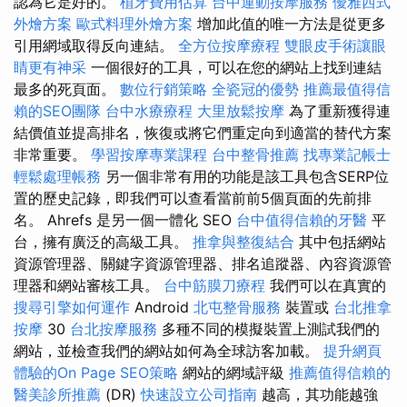
認為它是好的。
植牙費用估算
台中運動按摩服務
優雅西式
外燴方案
歐式料理外燴方案
增加此值的唯一方法是從更多
引用網域取得反向連結。
全方位按摩療程
雙眼皮手術讓眼
睛更有神采
一個很好的工具，可以在您的網站上找到連結
最多的死頁面。
數位行銷策略
全瓷冠的優勢
推薦最值得信
賴的SEO團隊
台中水療療程
大里放鬆按摩
為了重新獲得連
結價值並提高排名，恢復或將它們重定向到適當的替代方案
非常重要。
學習按摩專業課程
台中整骨推薦
找專業記帳士
輕鬆處理帳務
另一個非常有用的功能是該工具包含SERP位
置的歷史記錄，即我們可以查看當前前5個頁面的先前排
名。 Ahrefs 是另一個一體化 SEO
台中值得信賴的牙醫
平
台，擁有廣泛的高級工具。
推拿與整復結合
其中包括網站
資源管理器、關鍵字資源管理器、排名追蹤器、內容資源管
理器和網站審核工具。
台中筋膜刀療程
我們可以在真實的
搜尋引擎如何運作
Android
北屯整骨服務
裝置或
台北推拿
按摩
30
台北按摩服務
多種不同的模擬裝置上測試我們的
網站，並檢查我們的網站如何為全球訪客加載。
提升網頁
體驗的On Page SEO策略
網站的網域評級
推薦值得信賴的
醫美診所推薦
(DR)
快速設立公司指南
越高，其功能越強