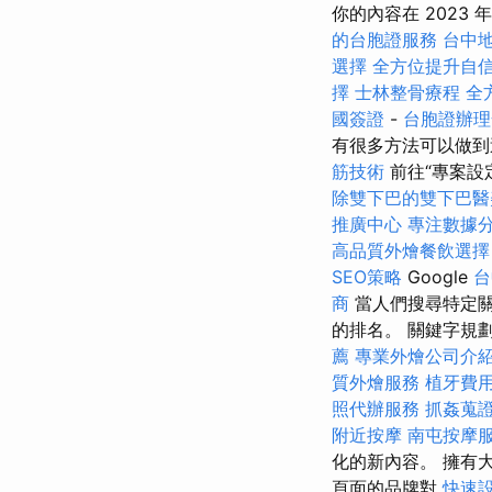
你的內容在 2023
的台胞證服務
台中
選擇
全方位提升自
擇
士林整骨療程
全
國簽證
-
台胞證辦理
有很多方法可以做到
筋技術
前往“專案設
除雙下巴的雙下巴醫
推廣中心
專注數據分
高品質外燴餐飲選
SEO策略
Google
台
商
當人們搜尋特定關
的排名。 關鍵字規
薦
專業外燴公司介
質外燴服務
植牙費
照代辦服務
抓姦蒐
附近按摩
南屯按摩
化的新內容。 擁有
頁面的品牌對
快速