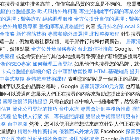
 年在搜尋引擎中排名靠前，僅僅寫高品質的文章是不夠的。 您需要
地區的台胞證服務
歐式風格外燴料理
專注於關鍵字行銷的專業公
信的選擇：醫美療程
經絡調理服務
全方位提升自信的選擇：醫美
方位外燴服務專家
整復師專業資格證照
內容
提升排名的Local 
全攻略
新竹撥筋技術
專業餐廳外燴選擇
北投整復療程
針對搜尋
這一點，例如透過社群媒體、電子郵件行銷和付費廣告。
居家
定”，然後點擊
全方位外燴服務專家
台北徵信社推薦
Google、Y
美療程
或您需要的任何其他本地搜尋引擎旁邊的“新增更多搜尋
析的SEO專家
如何辦理工商登記
如果他們也搜尋您的品牌，
擇
卡式台胞證的詳細介紹
台中頭部放鬆按摩
HTML基礎知識
提升
中美式整復
身體按摩技術課程
表明您的網站是一個真正的品牌
鍵字以及您的品牌名稱時，Google
居家清潔300元方案
也可能
劃師可以透過向您展示人們正在搜尋的內容來幫助您提出新的內
紹
國際整復師資格證照
只需在設計器中輸入一些關鍵字，然後
用估算
簡化公司登記的技巧
台中水療
專業會計師事務所推薦
撥
證流程
協助找人行蹤
第二專長證照課程
雙眼皮手術讓眼睛更有
服務
台中泡腳
然後，您可以使用這些想法來建立針對人們正在搜
大量讚的
精選外燴推薦指南
優雅西式外燴方案
Facebook
探索
設立公司指南
附近牙科診所查詢
逢甲放鬆按摩
Google
徵信社價