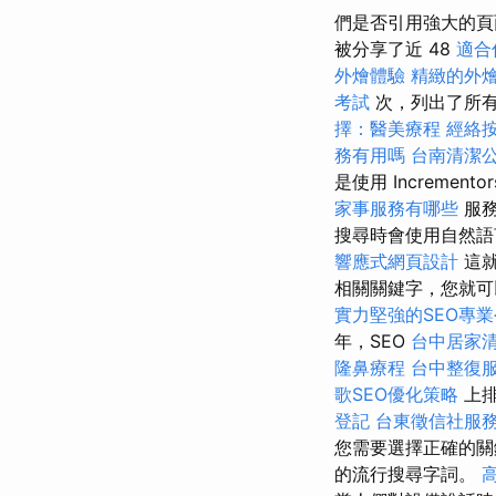
們是否引用強大的頁面
被分享了近 48
適合
外燴體驗
精緻的外
考試
次，列出了所
擇：醫美療程
經絡
務有用嗎
台南清潔
是使用 Incrementor
家事服務有哪些
服
搜尋時會使用自然語
響應式網頁設計
這就
相關關鍵字，您就可
實力堅強的SEO專
年，SEO
台中居家
隆鼻療程
台中整復
歌SEO優化策略
上
登記
台東徵信社服
您需要選擇正確的
的流行搜尋字詞。