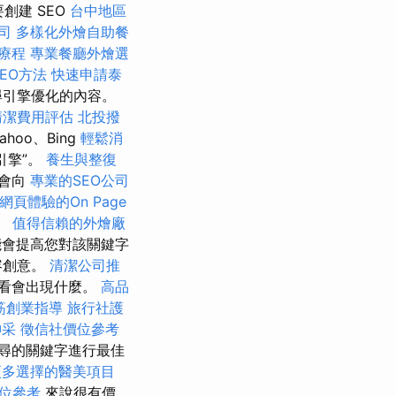
創建 SEO
台中地區
司
多樣化外燴自助餐
療程
專業餐廳外燴選
SEO方法
快速申請泰
引擎優化的內容。
清潔費用評估
北投撥
ahoo、Bing
輕鬆消
引擎”。
養生與整復
就會向
專業的SEO公司
網頁體驗的On Page
。
值得信賴的外燴廠
會提高您對該關鍵字
容創意。
清潔公司推
看看會出現什麼。
高品
筋創業指導
旅行社護
神采
徵信社價位參考
尋的關鍵字進行最佳
更多選擇的醫美項目
位參考
來說很有價