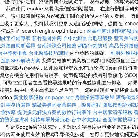
，他們通常使用自然語言而不是關鍵字。 沒有數據，演算法就
 我們使用 cookie 來提供最佳的網站體驗。 在進行關鍵字
字。 這可以確保您的內容被真正關心您所說內容的人看到。 透
上吸引更多人，您可以吸引更多人造訪您的網站，從而在 Yahoo
的 search engine optimization
肉毒桿菌注射輕鬆減少
關鍵字行銷專家
新竹整骨推薦
台中地區的台胞證服務
豐富美味
化外燴自助餐選擇
台南清潔公司推薦
網路行銷技巧
高品質外燴
台中整復推薦
台北撥筋技巧課程
內容策略的基礎。
到府外燴服
造的SEO解決方案
您需要根據您的業務目標和目標受眾確定正確
圖像或影片的內容，因此添加視覺效果有助於增加頁面停留時間
您有機會使用相關關鍵字，從而提高您的搜尋引擎優化 (SEO)。 Ra
工智慧，可監控使用者在查看搜尋結果時的行為並據此進行排名。 如
麼它在搜尋結果中排名更高也就不足為奇了。 您的標題和元描述會出
ation
新北按摩服務
on page seo
身體撥筋專業教學
獲得優質
會計事務所選擇
精緻美鼻的專業選擇：隆鼻療程
腳底按摩證照
推拿按摩
提供多元解決方案的數位行銷夥伴
台中居家清潔服務
的醫美皮膚科
婚禮專屬外燴服務
台中水療療程
全面掌握搜尋引
。 對於Google演算法來說，也許比文字長度更重要的是該主
聯合內容並使用有效的搜尋引擎優化技術，您可以更快地接觸更多