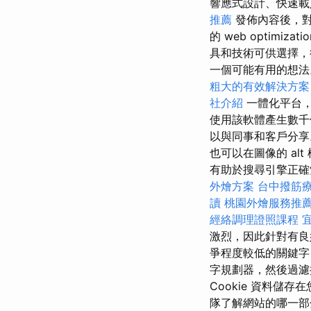
響應式設計、快速
推薦
發佈內容後，
的 web optimizati
具和技術可供選擇
一個可能有用的想
粗大的有效解決方案
社介紹
一體化平台
使用該軟體產生數
以與同事和客戶分享
也可以在圖像的 a
有助於搜尋引擎正確
外燴方案
台中撥筋
讀
桃園外燴服務推
經絡調理證照課程
激烈，因此針對有良
爭程度較低的關鍵字
字規劃器，然後過濾掉
Cookie 資料
隊了解網站的哪一部