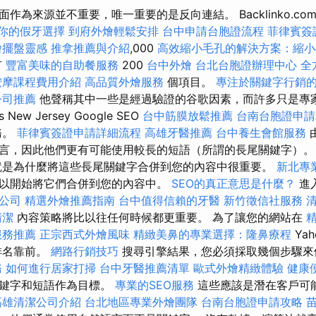
作為來源並不重要，唯一重要的是反向連結。 Backlinko.co
你的假牙選擇
到府外燴輕鬆安排
台中申請台胞證流程
菲律賓簽
燴擺盤靈感
推拿推薦與介紹
,000
高效縮小毛孔的解決方案：縮小
有
豐富美味的自助餐服務
200
台中外燴
台北台胞證辦理中心
全
按摩課程費用介紹
高品質外燴服務
個項目。
專注於關鍵字行銷
公司推薦
他聲稱其中一些是經過驗證的谷歌因素，而許多只是專家
s New Jersey Google SEO
台中筋膜放鬆推薦
台南台胞證申請
務。
菲律賓簽證申請詳細流程
高雄牙醫推薦
台中養生會館服務
言，因此他們更有可能使用較長的短語（所謂的長尾關鍵字）
是為什麼將這些長尾關鍵字合併到您的內容中很重要。
新北專
以開始將它們合併到您的內容中。
SEO的真正意思是什麼？
進
業公司
精選外燴推薦指南
台中值得信賴的牙醫
新竹徵信社服務
清潔
內容策略將比以往任何時候都更重要。 為了讓您的網站在
服務推薦
正宗西式外燴風味
精緻美鼻的專業選擇：隆鼻療程
Yah
排名靠前。
網路行銷技巧
搜尋引擎結果，您必須採取幾個步驟來
務
如何進行居家打掃
台中牙醫推薦清單
歐式外燴精緻體驗
健康
關鍵字和短語作為目標。
專業的SEO服務
這些應該是潛在客戶可
高雄清潔公司介紹
台北地區專業外燴團隊
台南台胞證申請攻略