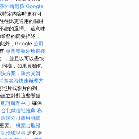
茶外燴選擇
Google
找特定內容時更有可
往往比更通用的關鍵
不錯的選擇。 這意味
的業務的簡要描述，
此外，Google
公司
都有
專業餐廳外燴選擇
述），並且以可以盡快
摩
同樣，如果頁麵包
解決方案，重拾光滑
埔寨簽證快速辦理方
有照片或影片的列
始建立針對這些關鍵
台胞證辦理中心
確保
。
台北徵信社推薦
私
清潔公司費用明細
常重要。
桃園台胞證
登記步驟說明
這包括