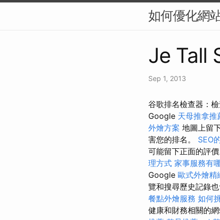
如何優化網站
Je Tall
Sep 1, 2013
谷歌排名檢查器：檢查 S
Google
天母推拿推
外燴方案
地圖上留
害您的排名。
SEO
可能留下正面的評
理方式
家事服務有
Google
歐式外燴精
覽和搜尋歷史記錄也
餐點外燴服務
如何挑
健康和財務相關的網