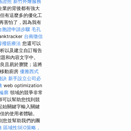
格證照
新竹外燴服務
企業的背後都有強大
但有這麼多的優化工
再害怕了，因為我有
台胞證申請步驟
毛孔
nktracker
台南徵信
母撥筋療法
您還可以
分析以及建立自訂報告
標題和內容文字中。
精良且易於瀏覽；這將
 移動廚房
優雅西式
秘訣
新手設立公司必
務
web optimization
輪廓
領域的競爭非常
師可以幫助您找到競
起始關鍵字輸入關鍵
最佳的使用者體驗。
識別您並幫助我們的團
務
區域性SEO策略，