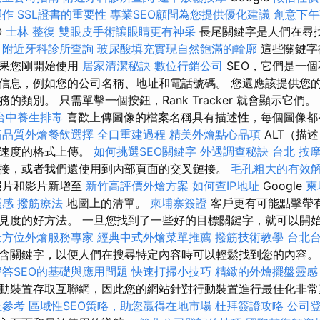
運作
SSL證書的重要性
專業SEO顧問為您提供優化建議
創意下午
O
士林 整復
雙眼皮手術讓眼睛更有神采
長尾關鍵字是人們在尋
。
附近牙科診所查詢
玻尿酸填充實現自然飽滿的輪廓
這些關鍵字
如果您剛開始使用
居家清潔秘訣
數位行銷公司
SEO，它們是一個
信息，例如您的公司名稱、地址和電話號碼。 您還應該提供您
類別。 只需單擊一個按鈕，Rank Tracker 就會顯示它們。 
台中養生排毒
喜歡上傳圖像的檔案名稱具有描述性，每個圖像
高品質外燴餐飲選擇
全口重建過程
精美外燴點心品項
ALT（描
面速度的格式上傳。
如何挑選SEO關鍵字
外遇調查秘訣
台北 按
接，或者我們還使用到內部頁面的交叉鏈接。
毛孔粗大的有效
照片和影片新增至
新竹高評價外燴方案
如何查IP地址
Google
柬
靈感
撥筋療法
地圖上的清單。
柬埔寨簽證
客戶更有可能點擊帶
見度的好方法。 一旦您找到了一些好的目標關鍵字，就可以開
全方位外燴服務專家
經典中式外燴菜單推薦
撥筋技術教學
台北
含關鍵字，以便人們在搜尋特定內容時可以輕鬆找到您的內容
解答SEO的基礎與應用問題
快速打掃小技巧
精緻的外燴擺盤靈感
動裝置存取互聯網，因此您的網站針對行動裝置進行最佳化非
位參考
區域性SEO策略，助您贏得在地市場
杜拜簽證攻略
公司