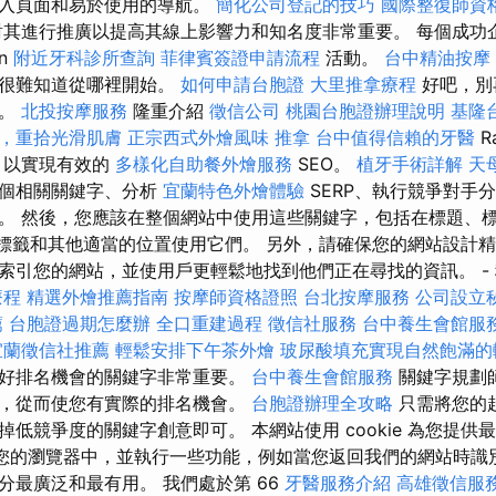
載入頁面和易於使用的導航。
簡化公司登記的技巧
國際整復師資
對其進行推廣以提高其線上影響力和知名度非常重要。 每個成功
on
附近牙科診所查詢
菲律賓簽證申請流程
活動。
台中精油按摩
，很難知道從哪裡開始。
如何申請台胞證
大里推拿療程
好吧，別
法。
北投按摩服務
隆重介紹
徵信公司
桃園台胞證辦理說明
基隆
，重拾光滑肌膚
正宗西式外燴風味
推拿
台中值得信賴的牙醫
Ra
，以實現有效的
多樣化自助餐外燴服務
SEO。
植牙手術詳解
天
千個相關關鍵字、分析
宜蘭特色外燴體驗
SERP、執行競爭對手
。 然後，您應該在整個網站中使用這些關鍵字，包括在標題、
lt 標籤和其他適當的位置使用它們。 另外，請確保您的網站設計
索引您的網站，並使用戶更輕鬆地找到他們正在尋找的資訊。 -
療程
精選外燴推薦指南
按摩師資格證照
台北按摩服務
公司設立
薦
台胞證過期怎麼辦
全口重建過程
徵信社服務
台中養生會館服
宜蘭徵信社推薦
輕鬆安排下午茶外燴
玻尿酸填充實現自然飽滿的
好排名機會的關鍵字非常重要。
台中養生會館服務
關鍵字規劃
，從而使您有實際的排名機會。
台胞證辦理全攻略
只需將您的
低競爭度的關鍵字創意即可。 本網站使用 cookie 為您提供
儲存在您的瀏覽器中，並執行一些功能，例如當您返回我們的網站時
分最廣泛和最有用。 我們處於第 66
牙醫服務介紹
高雄徵信服