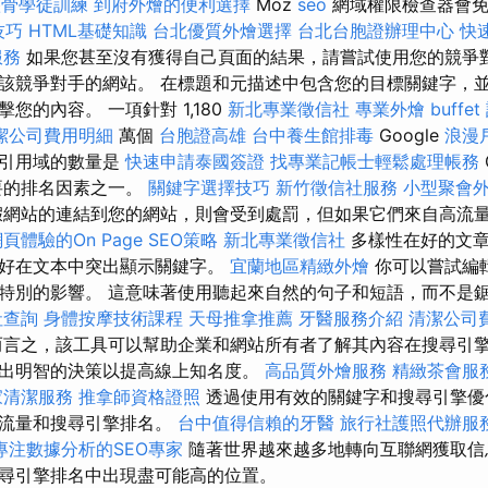
整骨學徒訓練
到府外燴的便利選擇
Moz
seo
網域權限檢查器會免
技巧
HTML基礎知識
台北優質外燴選擇
台北台胞證辦理中心
快
服務
如果您甚至沒有獲得自己頁面的結果，請嘗試使用您的競爭
該競爭對手的網站。 在標題和元描述中包含您的目標關鍵字，
您的內容。 一項針對 1,180
新北專業徵信社
專業外燴 buffet
潔公司費用明細
萬個
台胞證高雄
台中養生館排毒
Google
浪漫
，引用域的數量是
快速申請泰國簽證
找專業記帳士輕鬆處理帳務
要的排名因素之一。
關鍵字選擇技巧
新竹徵信社服務
小型聚會
網站的連結到您的網站，則會受到處罰，但如果它們來自高流
頁體驗的On Page SEO策略
新北專業徵信社
多樣性在好的文章
最好在文本中突出顯示關鍵字。
宜蘭地區精緻外燴
你可以嘗試編
特別的影響。 這意味著使用聽起來自然的句子和短語，而不是
社查詢
身體按摩技術課程
天母推拿推薦
牙醫服務介紹
清潔公司
言之，該工具可以幫助企業和網站所有者了解其內容在搜尋引
出明智的決策以提高線上知名度。
高品質外燴服務
精緻茶會服
家清潔服務
推拿師資格證照
透過使用有效的關鍵字和搜尋引擎優
站流量和搜尋引擎排名。
台中值得信賴的牙醫
旅行社護照代辦服
專注數據分析的SEO專家
隨著世界越來越多地轉向互聯網獲取信
尋引擎排名中出現盡可能高的位置。