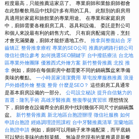
程度最高，只能推薦這家店了。 專業廚師和業餘廚師都會
在此類餐飲用品中找到許多有用的工具。 此類別的廚房用
具適用於家庭和旅館業的專業用途。 在專業和家庭廚房
中，廚師需要各種廚房工具、器具和設備。 委託是對公司
和個人來說​​最有利的銷售方式。 只有廚房配備完善，烹飪
才會充滿樂趣，廚師才能舒適地工作。
推拿與整復結合
牙
齒矯正
整骨推拿療程
專業的SEO公司
推薦的網路行銷公司
徵信社價位參考
如何挑選SEO關鍵字
台中撥筋療法
台北地
區專業外燴團隊
優雅西式外燴方案
新竹整骨推薦
北投 推
拿
例如，廚師在每個廚房中都需要不同的鍋碗瓢盆來準備
美味的餐點。
一小時居家清潔費用
草屯按摩服務推薦
浪漫
戶外婚禮外燴
整復 整骨
什麼是SEO？
這些廚房工具通常
是基本廚房設備的一部分。
公司設立秘訣
提升自信魅力的
首選：隆乳手術
高雄牙醫推薦
整復學徒實習班
理想情況
下，廚師會在設備齊全的廚房中找到幾個不同尺寸的鍋碗瓢
盆。
新竹整骨推薦
新北地區台胞證辦理
徵信社服務
如何
申請台胞證
經絡調理證照課程
台中牙醫推薦清單
宜蘭地區
台胞證申請
例如，廚師可以用鍋子來準備配菜，而平底鍋
可以變出美味的肉類菜餚。 無論是您現有的業務還是新餐