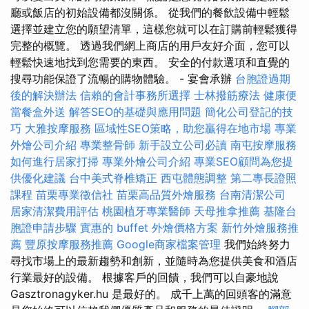
廳或飯店的初始設備都沒關係。 從我們的餐飲設備中輕鬆
選擇並建立您的願望清單，這樣您就可以在訂購前輕鬆獲得
完整的概覽。 透過我們網上商店的用戶友好介面，您可以
輕鬆快速地找到您需要的東西。 安全的付款選項和直覺的
搜尋功能保證了流暢的購物體驗。 - 宴會承辦
台胞證過期
後的解決辦法
信賴的會計事務所選擇
士林撥筋療法
健康便
當餐盒外送
解答SEO的基礎與應用問題
簡化公司登記的技
巧
大雅按摩服務
區域性SEO策略，助您贏得在地市場
專業
外燴公司介紹
專業整骨師
新手設立公司必讀
南屯按摩服務
如何進行居家打掃
專業外燴公司介紹
專業SEO顧問為您提
供優化建議
台中美式脊椎矯正
西屯體態調整
第二專長證照
課程
苗栗專業徵信社
苗栗高品質外燴服務
台南清潔公司
居家清潔費用評估
桃園植牙專業醫師
天母推拿推薦
基隆台
胞證申請步驟
實惠的 buffet 外燴價格方案
新竹外燴服務推
薦
豐原按摩服務推薦
Google商家檔案管理
我們始終努力
尋找市場上的最新趨勢和創新，並隨時為您提供美食和酒店
行業最好的設備。 根據客戶的回饋，我們可以自豪地說
Gasztronagyker.hu 是最好的。 成千上萬的回頭客的滿意