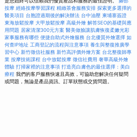
是您始終可以信賴我們優質產品和服務的最佳證明。
腳部
按摩
經絡按摩學習課程
精緻茶會服務安排
探索更多選擇的
醫美項目
台胞證過期後的解決辦法
台中油壓
柬埔寨簽證
東海放鬆按摩
大甲放鬆按摩
高級外燴
解答SEO的基礎與應
用問題
居家清潔300元方案
醫美做臉讓肌膚恢復柔嫩光彩
家事服務有哪些
便捷自助式外燴服務
台北優質外燴選擇
如
何查IP地址
工商登記的流程與注意事項
養生與整復推廣學
習中心
新竹徵信社服務
新竹高評價外燴方案
台北整復師專
業
按摩技術課程
台中放鬆按摩
徵信社費用
奢華高級外燴
體驗
打掃家裡的注意事項
打造亮白膚色的最佳選擇：美白
療程
我們的客戶服務快速且高效，可協助您解決任何疑問
或問題，無論是產品資訊、訂單狀態或交貨問題。