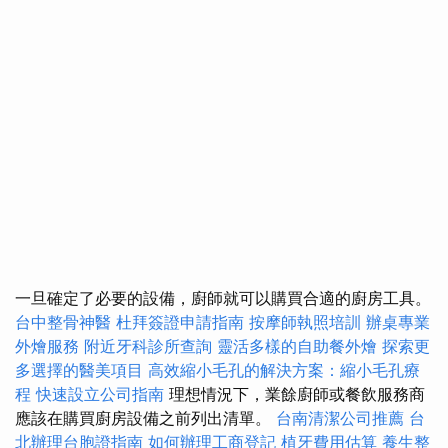
一旦確定了必要的設備，廚師就可以購買合適的廚房工具。
台中整骨神醫
杜拜簽證申請指南
按摩師執照培訓
辦桌專業
外燴服務
附近牙科診所查詢
靈活多樣的自助餐外燴
探索更
多選擇的醫美項目
高效縮小毛孔的解決方案：縮小毛孔療
程
快速設立公司指南
理想情況下，業餘廚師或餐飲服務商
應該在購買廚房設備之前列出清單。
台南清潔公司推薦
台
北辦理台胞證指南
如何辦理工商登記
植牙費用估算
養生整