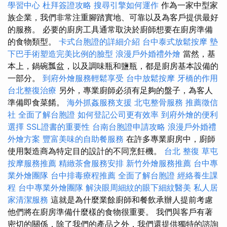
學習中心
杜拜簽證攻略
搜尋引擎如何運作
作為一家中型家
族企業，我們非常注重腳踏實地、可靠以及為客戶提供最好
的服務。 必要的廚房工具通常取決於廚師想要在廚房準備
的食物類型。
卡式台胞證的詳細介紹
台中泰式放鬆按摩
墊
下巴手術塑造完美比例的臉型
浪漫戶外婚禮外燴
當然，基
本上，鍋碗瓢盆，以及調味瓶和鹽瓶，都是廚房基本設備的
一部分。
到府外燴服務輕鬆享受
台中放鬆按摩
牙橋的作用
台北整復治療
另外，專業廚師必須有足夠的盤子，為客人
準備即食菜餚。
海外抓姦服務支援
北屯整骨服務
推薦徵信
社
全面了解台胞證
如何登記公司更有效率
到府外燴的便利
選擇
SSL證書的重要性
台南台胞證申請攻略
浪漫戶外婚禮
外燴方案
豐富美味的自助餐服務
在許多專業廚房中，廚師
使用製造商為特定目的設計的不同烹飪機。
台北 整復
草屯
按摩服務推薦
精緻茶會服務安排
新竹外燴服務推薦
台中專
業外燴團隊
台中排毒療程推薦
全面了解台胞證
經絡養生課
程
台中專業外燴團隊
解決眼周細紋的眼下細紋醫美
私人居
家清潔服務
這就是為什麼業餘廚師和餐飲承辦人提前考慮
他們將在廚房準備什麼樣的食物很重要。 我們與客戶有著
密切的關係，除了我們的產品之外，我們還提供獨特的諮詢