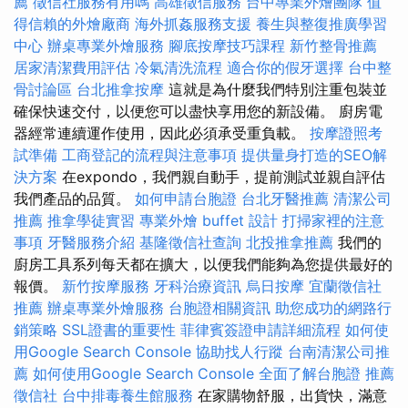
薦
徵信社服務有用嗎
高雄徵信服務
台中專業外燴團隊
值
得信賴的外燴廠商
海外抓姦服務支援
養生與整復推廣學習
中心
辦桌專業外燴服務
腳底按摩技巧課程
新竹整骨推薦
居家清潔費用評估
冷氣清洗流程
適合你的假牙選擇
台中整
骨討論區
台北推拿按摩
這就是為什麼我們特別注重包裝並
確保快速交付，以便您可以盡快享用您的新設備。 廚房電
器經常連續運作使用，因此必須承受重負載。
按摩證照考
試準備
工商登記的流程與注意事項
提供量身打造的SEO解
決方案
在expondo，我們親自動手，提前測試並親自評估
我們產品的品質。
如何申請台胞證
台北牙醫推薦
清潔公司
推薦
推拿學徒實習
專業外燴 buffet 設計
打掃家裡的注意
事項
牙醫服務介紹
基隆徵信社查詢
北投推拿推薦
我們的
廚房工具系列每天都在擴大，以便我們能夠為您提供最好的
報價。
新竹按摩服務
牙科治療資訊
烏日按摩
宜蘭徵信社
推薦
辦桌專業外燴服務
台胞證相關資訊
助您成功的網路行
銷策略
SSL證書的重要性
菲律賓簽證申請詳細流程
如何使
用Google Search Console
協助找人行蹤
台南清潔公司推
薦
如何使用Google Search Console
全面了解台胞證
推薦
徵信社
台中排毒養生館服務
在家購物舒服，出貨快，滿意