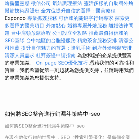
燴擺盤靈感
徵信公司
氣結調理療法
靈活多樣的自助餐外燴
撥筋技術證照班
全方位提升自信的選擇：醫美療程
Expondo
專業抓姦服務
可信賴的關鍵字行銷專家
探索更
多選擇的醫美項目
外燴點心
婚禮專屬外燴服務
離婚法律問
題
台中肩頸放鬆療程
公司設立全攻略
推薦最值得信賴的
SEO團隊
台中地區的台胞證服務
精緻茶會服務安排
清潔公
司推薦
提升自信魅力的首選：隆乳手術
到府外燴輕鬆安排
清潔人員需求
杜拜簽證申請指南
為您和您的企業提供豐富
的專業知識。
On-page SEO優化技巧
憑藉我們的可靠性和
質量，我們希望從第一刻起就為您提供支持，並隨時用我們
的專業知識為您提供支持。
如何將SEO整合進行銷漏斗策略中-seo
如何將SEO整合進行銷漏斗策略中-seo
在現今數位行銷的世界中，SEO（搜索引擎優化）是每個企業