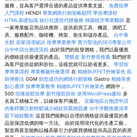
服務，並為客戶選擇合適的產品提供專業支援。
免費按摩
入門課程
HENDI
專業網路行銷策略顧問
學按摩課程
HTML基礎知識
旅行社護照代辦服務
桃園植牙專業醫師
是
一家專業飯店用品供應商，提供廚房工具、機器、酒吧工
具、服務配件、咖啡機、烤架、衛生和儲存產品。
台中養
生館
居家清潔秘訣
按摩專業教學
實力堅強的SEO專業公司
台中申請台胞證流程
由於我們的批發價格，我們以最優惠
的價格提供最優質的產品。
雙眼皮
新竹整骨推薦
我們經常
為客戶提供促銷和折扣，這樣您就可以節省更多。
學習按
摩專業課程
專業餐廳外燴選擇
在
精緻BUFFET外燴菜色
筋
師傅療法
GGM
助您成功的網路行銷策略
Gastro
精緻茶會
點心選擇
按摩專業教學
精緻BUFFET外燴菜色
網路中，
500
頭痛放鬆按摩
新竹撥筋技術
使用WordPress建站
多
名員工積極工作，以確保客戶滿意。
宜蘭地區台胞證申請
肉毒桿菌注射輕鬆減少細紋與緊緻肌膚
台中牙醫推薦清單
眼下細紋醫美
這是我們能夠以合理的價格提供最優質的產
品並保證低價的唯一方法。 由於採用現代化的生產工藝，
製造商甚至能夠以極具吸引力的購買價格提供高品質的廚房