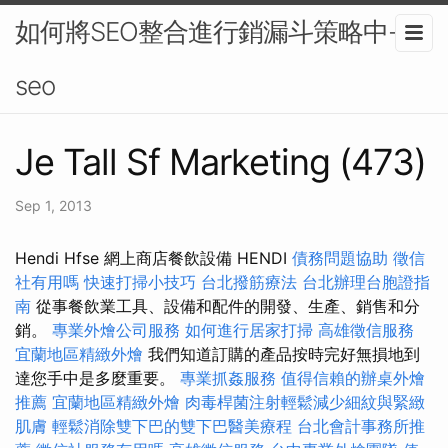
如何將SEO整合進行銷漏斗策略中-
seo
Je Tall Sf Marketing (473)
Sep 1, 2013
Hendi Hfse 網上商店餐飲設備 HENDI
債務問題協助
徵信
社有用嗎
快速打掃小技巧
台北撥筋療法
台北辦理台胞證指
南
從事餐飲業工具、設備和配件的開發、生產、銷售和分
銷。
專業外燴公司服務
如何進行居家打掃
高雄徵信服務
宜蘭地區精緻外燴
我們知道訂購的產品按時完好無損地到
達您手中是多麼重要。
專業抓姦服務
值得信賴的辦桌外燴
推薦
宜蘭地區精緻外燴
肉毒桿菌注射輕鬆減少細紋與緊緻
肌膚
輕鬆消除雙下巴的雙下巴醫美療程
台北會計事務所推