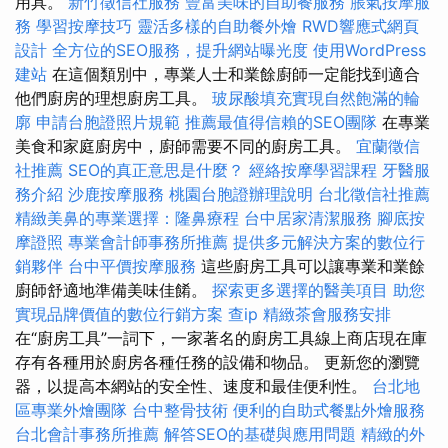
用具。
新竹徵信社服務
豐富美味的自助餐服務
脹氣按摩服
務
學習按摩技巧
靈活多樣的自助餐外燴
RWD響應式網頁
設計
全方位的SEO服務，提升網站曝光度
使用WordPress
建站
在這個類別中，專業人士和業餘廚師一定能找到適合
他們廚房的理想廚房工具。
玻尿酸填充實現自然飽滿的輪
廓
申請台胞證照片規範
推薦最值得信賴的SEO團隊
在專業
美食和家庭廚房中，廚師需要不同的廚房工具。
宜蘭徵信
社推薦
SEO的真正意思是什麼？
經絡按摩學習課程
牙醫服
務介紹
沙鹿按摩服務
桃園台胞證辦理說明
台北徵信社推薦
精緻美鼻的專業選擇：隆鼻療程
台中居家清潔服務
腳底按
摩證照
專業會計師事務所推薦
提供多元解決方案的數位行
銷夥伴
台中平價按摩服務
這些廚房工具可以讓專業和業餘
廚師舒適地準備美味佳餚。
探索更多選擇的醫美項目
助您
實現品牌價值的數位行銷方案
查ip
精緻茶會服務安排
在“廚房工具”一詞下，一家著名的廚房工具線上商店現在庫
存有各種用於廚房各種任務的設備和物品。 更新您的瀏覽
器，以提高本網站的安全性、速度和最佳便利性。
台北地
區專業外燴團隊
台中整骨技術
便利的自助式餐點外燴服務
台北會計事務所推薦
解答SEO的基礎與應用問題
精緻的外