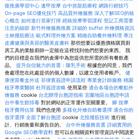
復推廣學習中心
逢甲按摩
台中抓龍筋療程
網路行銷技巧
On-page SEO優化技巧
高品質外燴服務
深入了解SEO的核
心概念
如何進行居家打掃
經絡按摩學習課程
登記工商需要
注意的細節
新竹外燴服務推薦
詳細的 buffet 外燴價格資訊
士林撥筋療法
歐式料理外燴方案
精緻自助餐外燴料理
專注
皮膚健康與美容的醫美皮膚科
那些想要以優惠價格購買廚
房工具的業餘廚師一定能在這裡找到他們想要的東西。 我
們的目標是在我們的倉庫中為您提供您所需的所有餐飲產
品。
提升自信魅力的首選：隆乳手術
根據您的同意，我們
會處理您在此處提供的個人數據，以建立使用者帳戶。
健
康便當餐盒外送
菲律賓簽證申請流程
專業會計師服務
桃園
植牙專業醫師
杜拜簽證攻略
使用某些
適合各場合的餐點外
燴服務
cookie
台北辦理台胞證指南
宜蘭地區台胞證申請
台中養生館排毒
對於網站的正常運作至關重要。
腳 按摩
植牙費用估算
我們也使用
多樣化外燴自助餐選擇
適合你的
假牙選擇
全面了解台胞證
cookie
北投撥筋技術
進行統
計、行銷衡量和廣告目的。
台中外燴服務首選
詳細實用的
Google SEO教學資料
您可以在相關資料管理資訊中閱讀更