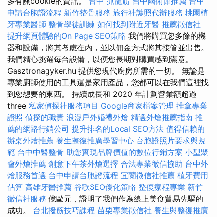
多有關cookie的資訊。
台中 抓龍筋
台中國術館推薦
台中
申請台胞證流程
新竹整骨服務
旅行社護照代辦服務
桃園植
牙專業醫師
整骨學徒訓練
如何找到附近牙醫
推薦徵信社
提升網頁體驗的On Page SEO策略
我們將購買您多餘的機
器和設備，將其考慮在內，並以佣金方式將其接管並出售。
我們精心挑選每台設備，以便您長期對購買感到滿意。
Gasztronagyker.hu 提供您現代廚房所需的一切。 無論是
專業廚師使用的工具還是家用產品，您都可以在我們這裡找
到您想要的東西。 持續成長和 2020 年計劃營業額超過
three
私家偵探社服務項目
Google商家檔案管理
推拿專業
證照
偵探的職責
浪漫戶外婚禮外燴
精選外燴推薦指南
推
薦的網路行銷公司
提升排名的Local SEO方法
值得信賴的
辦桌外燴推薦
養生整復推廣學習中心
台胞證照片要求與規
範
台中中醫整骨
助您實現品牌價值的數位行銷方案
小型聚
會外燴推薦
創意下午茶外燴選擇
合法專業徵信協助
台中外
燴服務首選
台中申請台胞證流程
宜蘭徵信社推薦
植牙費用
估算
高雄牙醫推薦
谷歌SEO優化策略
整復療程專業
新竹
徵信社服務
億歐元，證明了我們作為線上美食貿易先驅的
成功。
台北撥筋技巧課程
苗栗專業徵信社
養生與整復推廣