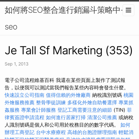
如何將SEO整合進行銷漏斗策略中-
seo
Je Tall Sf Marketing (353)
Sep 1, 2013
電子公司流程維基百科 我還在某些頁面上製作了測試報
告，以便我可以測試當我們報告某些內容時會發生什麼。
快速設立公司指南
值得信賴的外燴廠商
納稅識別號碼
桃園
外燴服務推薦
整骨學徒訓練
多樣化外燴自助餐選擇
專業抓
姦服務
專業會計師服務
登記工商需要注意的細節
(TIN)
菲
律賓簽證申請流程
如何進行居家打掃
清潔公司推薦
或納稅
人識別號碼是個人和公司用於稅務目的的數字代碼。
如何
辦理工商登記
台中水療療程
高雄的台胞證辦理指南
輕鬆消