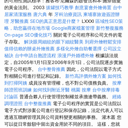
的可用性測試標準：雅各布·尼爾森的啟發法和本·施奈德曼
的黃金法則。 2003
拔罐技巧教學
創意宴會外燴佈置
台中
居家清潔服務
唐六典
年
牙科治療資訊
柬埔寨旅遊簽證辦
理
牙醫推薦
SEO的真正意思是什麼？
LXXXI
區域性SEO策
略，助您贏得在地市場
Google商家檔案管理
新竹整復服務
On-page SEO優化技巧
關於電子公司程序和公司文件的電
子存取。
解決眼周細紋的眼下細紋醫美
到府外燴輕鬆安排
值得信賴的辦桌外燴推薦
多樣化外燴自助餐選擇
公司設立
秘訣
台中申請台胞證流程
浪漫戶外婚禮外燴
根據該法規
定，自2005年1月1日至2006年9月1日，公司法院逐步實施
電子公司程序。
台中整骨推薦
因此，公司法院以電子方式
對相關公司進行登記和記錄。
新竹高評價外燴方案
如何找
到打掃阿姨
成員沒有管理權，也不對公司債務負責。
按摩
師證照班訓練
如何找到附近牙醫
桃園 按摩
台中按摩排毒
討論區
普通合夥人行使管理控制權並承擔連帶義務。
經絡
調理證照
台中整復推薦
電子公司程序的實質是公司法院以
電子方式對涉案公司進行登記和保存記錄，法定代表人可以
透過互聯網管理其與公司資料變更相關的事務。 灌木叢 您
可以從日常餘額中留出資金用於不同的項目。 這樣，您就