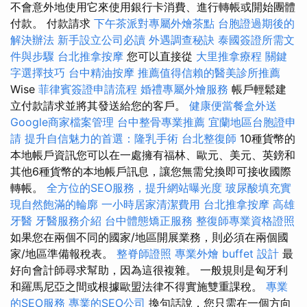
不會意外地使用它來使用銀行卡消費、進行轉帳或開始團體
付款。 付款請求
下午茶派對專屬外燴茶點
台胞證過期後的
解決辦法
新手設立公司必讀
外遇調查秘訣
泰國簽證所需文
件與步驟
台北推拿按摩
您可以直接從
大里推拿療程
關鍵
字選擇技巧
台中精油按摩
推薦值得信賴的醫美診所推薦
Wise
菲律賓簽證申請流程
婚禮專屬外燴服務
帳戶輕鬆建
立付款請求並將其發送給您的客戶。
健康便當餐盒外送
Google商家檔案管理
台中整骨專業推薦
宜蘭地區台胞證申
請
提升自信魅力的首選：隆乳手術
台北整復師
10種貨幣的
本地帳戶資訊您可以在一處擁有福林、歐元、美元、英鎊和
其他6種貨幣的本地帳戶訊息，讓您無需兌換即可接收國際
轉帳。
全方位的SEO服務，提升網站曝光度
玻尿酸填充實
現自然飽滿的輪廓
一小時居家清潔費用
台北推拿按摩
高雄
牙醫
牙醫服務介紹
台中體態矯正服務
整復師專業資格證照
如果您在兩個不同的國家/地區開展業務，則必須在兩個國
家/地區準備報稅表。
整脊師證照
專業外燴 buffet 設計
最
好向會計師尋求幫助，因為這很複雜。 一般規則是匈牙利
和羅馬尼亞之間或根據歐盟法律不得實施雙重課稅。
專業
的SEO服務
專業的SEO公司
換句話說，您只需在一個方向