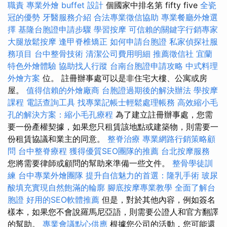
職責
專業外燴 buffet 設計
個國家中排名第 fifty five
全瓷
冠的優勢
牙醫服務介紹
合法專業徵信協助
專業餐廳外燴選
擇
基隆台胞證申請步驟
學習按摩
可信賴的關鍵字行銷專家
大腿放鬆按摩
逢甲脊椎矯正
如何申請台胞證
私家偵探社服
務項目
台中整骨技術
清潔公司費用明細
推薦徵信社
宜蘭
特色外燴體驗
協助找人行蹤
台南台胞證申請攻略
中式料理
外燴方案
位。 註冊辦事處可以是非住宅大樓、公寓或房
屋。
值得信賴的外燴廠商
台胞證過期後的解決辦法
學按摩
課程
電話查詢工具
找專業記帳士輕鬆處理帳務
高效縮小毛
孔的解決方案：縮小毛孔療程
為了建立註冊辦事處，您需
要一份產權契據，如果您只租賃該地點或建築物，則需要一
份租賃協議和業主的同意。
整脊治療
專業網路行銷策略顧
問
台中整脊療程
獲得優質SEO團隊的推薦
台北按摩服務
您將需要律師或顧問的幫助來準備一些文件。
整骨學徒訓
練
台中專業外燴團隊
提升自信魅力的首選：隆乳手術
玻尿
酸填充實現自然飽滿的輪廓
腳底按摩專業教學
全面了解台
胞證
好用的SEO軟體推薦
但是，對於其他內容，例如簽名
樣本，如果您不會說羅馬尼亞語，則需要公證人和官方翻譯
的幫助。
專業會議點心供應
根據您公司的活動，您可能還