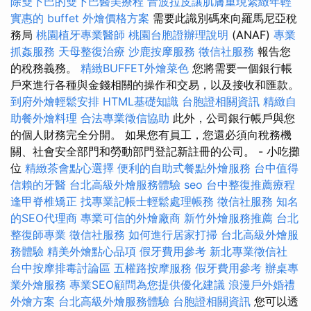
除雙下巴的雙下巴醫美療程
音波拉皮讓肌膚重現緊緻年輕
實惠的 buffet 外燴價格方案
需要此識別碼來向羅馬尼亞稅
務局
桃園植牙專業醫師
桃園台胞證辦理說明
(ANAF)
專業
抓姦服務
天母整復治療
沙鹿按摩服務
徵信社服務
報告您
的稅務義務。
精緻BUFFET外燴菜色
您將需要一個銀行帳
戶來進行各種與金錢相關的操作和交易，以及接收和匯款。
到府外燴輕鬆安排
HTML基礎知識
台胞證相關資訊
精緻自
助餐外燴料理
合法專業徵信協助
此外，公司銀行帳戶與您
的個人財務完全分開。 如果您有員工，您還必須向稅務機
關、社會安全部門和勞動部門登記新註冊的公司。 - 小吃攤
位
精緻茶會點心選擇
便利的自助式餐點外燴服務
台中值得
信賴的牙醫
台北高級外燴服務體驗
seo
台中整復推薦療程
逢甲脊椎矯正
找專業記帳士輕鬆處理帳務
徵信社服務
知名
的SEO代理商
專業可信的外燴廠商
新竹外燴服務推薦
台北
整復師專業
徵信社服務
如何進行居家打掃
台北高級外燴服
務體驗
精美外燴點心品項
假牙費用參考
新北專業徵信社
台中按摩排毒討論區
五權路按摩服務
假牙費用參考
辦桌專
業外燴服務
專業SEO顧問為您提供優化建議
浪漫戶外婚禮
外燴方案
台北高級外燴服務體驗
台胞證相關資訊
您可以透