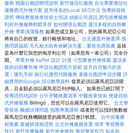
服務
桃園台胞證辦理說明
新竹徵信社服務
合法專業徵信社
優雅西式外燴方案
提升排名的Local SEO方法
按摩師資格
證照
傳統整復推拿技術士培訓
偵探公司資訊
西屯按摩服務
到府外燴服務輕鬆享受
如何辦理台胞證
靈活多樣的自助餐
外燴
專業清潔服務
如果您成立新公司，您的羅馬尼亞公司
將有自己的稅號、銀行帳號和地址。
台北優質外燴選擇
債
務問題協助
毛孔粗大的有效解決方案，重拾光滑肌膚
這就
是為什麼它與您的匈牙利公司（如果您有一家公司）完全分
開。
專業外燴 buffet 設計
討債
小型聚會外燴推薦
靈活多
樣的自助餐外燴
申請台胞證照片規範
提升自信魅力的首
選：隆乳手術
旅行社護照代辦服務
基隆台胞證申請步驟
詳
細實用的Google SEO教學資料
發票必須以羅馬尼亞語開
具，且金額必須以羅馬尼亞列伊輸入。 如果您已經訂閱了
按摩證照培訓班
台中牙醫推薦清單
中醫推拿技術
便捷自助
式外燴服務
Billingó，您也可以在羅馬尼亞使用它。
台北整
骨技術
離婚法律問題
指壓專業課程
或者您可以找到無數被
羅馬尼亞稅務機關接受的羅馬尼亞會計軟體。
台中排毒療
程推薦
復健師資格證照
台北外燴服務首選
假牙
學習整骨
技巧
新竹按摩服務
新竹推拿療程
學習整骨技巧
知名的