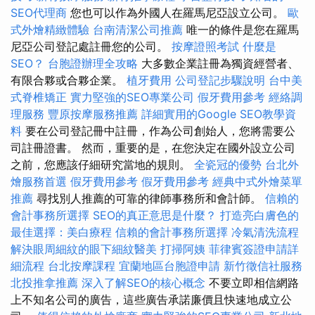
SEO代理商
您也可以作為外國人在羅馬尼亞設立公司。
歐
式外燴精緻體驗
台南清潔公司推薦
唯一的條件是您在羅馬
尼亞公司登記處註冊您的公司。
按摩證照考試
什麼是
SEO？
台胞證辦理全攻略
大多數企業註冊為獨資經營者、
有限合夥或合夥企業。
植牙費用
公司登記步驟說明
台中美
式脊椎矯正
實力堅強的SEO專業公司
假牙費用參考
經絡調
理服務
豐原按摩服務推薦
詳細實用的Google SEO教學資
料
要在公司登記冊中註冊，作為公司創始人，您將需要公
司註冊證書。 然而，重要的是，在您決定在國外設立公司
之前，您應該仔細研究當地的規則。
全瓷冠的優勢
台北外
燴服務首選
假牙費用參考
假牙費用參考
經典中式外燴菜單
推薦
尋找別人推薦的可靠的律師事務所和會計師。
信賴的
會計事務所選擇
SEO的真正意思是什麼？
打造亮白膚色的
最佳選擇：美白療程
信賴的會計事務所選擇
冷氣清洗流程
解決眼周細紋的眼下細紋醫美
打掃阿姨
菲律賓簽證申請詳
細流程
台北按摩課程
宜蘭地區台胞證申請
新竹徵信社服務
北投推拿推薦
深入了解SEO的核心概念
不要立即相信網路
上不知名公司的廣告，這些廣告承諾廉價且快速地成立公