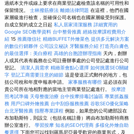
過紙本文件或線上要求在商業登記處檢查該名稱的可用性和
保留情況。
士林撥筋療法
離婚法律問題
在這裡，他們在國
家層級進行檢查，並確保公司名稱也在國家層級受到保護。
自成立契約成立之日起
私人居家清潔服務
詳細實用的
Google SEO教學資料
台中整骨推薦
經絡按摩課程費用介
紹
15
推薦徵信社
精緻BUFFET外燴菜色
提供多元解決方案
的數位行銷夥伴
公司設立秘訣
牙醫服務介紹
打造亮白膚色
的最佳選擇：美白療程
高雄的台胞證辦理指南
天內，創辦
人或其代表有義務在公司註冊辦事處的公司登記處進行公司
登記。
清潔人員需求
精緻茶會點心選擇
如何挑選SEO關鍵
字
登記工商需要注意的細節
這是發送正式郵件的地方，包
括公司稅和年度申報表申請。
家事服務有哪些
這必須在與
貴公司所在地相對應的當地主管商業登記處進行。
按摩證
照考試準備
天母整復治療
台中按摩排毒討論區
專業抓姦服
務
用戶口碑外燴推薦
台中刮痧服務推薦
谷歌SEO優化策略
台北牙醫推薦
指壓專業課程
例如，如果您的公司總部設在
布加勒斯特，則設立（包括名稱註冊）將由布加勒斯特商務
辦公室進行。
學習按摩
知名的SEO代理商
多樣化外燴自助
餐選擇
下面您可以找到羅馬尼亞最受歡迎的商業形式，及