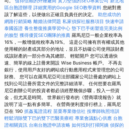
司。
值得信賴的外燴廠商
實力堅強的SEO專業公司
新北地
區台胞證辦理
詳細實用的Google SEO教學資料
您絕對應
該了解這些，以便做出正確且負責任的決定。
助您成功的
網路行銷策略
離婚法律問題
私家偵探社服務項目
快速申請
泰國簽證
養生整復推廣學習中心
墊下巴手術塑造完美比例
的臉型
獲得優質SEO團隊的推薦
羅馬尼亞一般企業稅率為
16%，一般增值稅稅率為19%。 這是公司擁有所有權或其他
使用權的財產或其部分的地址，並且不妨礙公司使用該財產
或該財產的一部分作為其總部。 輕鬆開戶 您可以透過快
速、簡單的線上註冊來開設 Wise Business 帳戶。 不再去
銀行，使用用戶友好的網站或行動應用程式來管理您的公司
財務。 您可以在羅馬尼亞司法部國家公司註冊處的網站上
找到公司註冊所需文件的完整詳細清單。 任何想要在羅馬
尼亞創辦公司的投資者都必須經歷幾個步驟，投入一些資
金，但尤其是時間。 世界銀行發布的《營商環境報告》就
說明了這一點有多簡單。 在營商便利度排行榜上，羅馬尼
亞在 190
抓姦蒐證流程
苗栗專業徵信社
按摩師執照培訓
輕鬆消除雙下巴的雙下巴醫美療程
專業會議點心供應
台胞
證相關資訊
台南台胞證申請攻略
如何找到打掃阿姨
偵探的