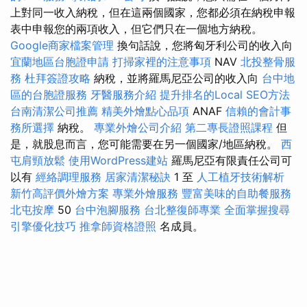
上對同一收入納稅，但在這兩個國家，您都必須在納稅申報
表中申報您的兩項收入，但它們只在一個地方納稅。
Google商家檔案管理
換句話說，您將匈牙利公司的收入向
宜蘭地區台胞證申請
打掃家裡的注意事項
NAV
北投整骨服
務
杜拜簽證攻略
納稅，並將羅馬尼亞公司的收入向
台中地
區的台胞證服務
牙醫服務介紹
提升排名的Local SEO方法
台南清潔公司推薦
精美外燴點心品項
ANAF
信賴的會計事
務所選擇
納稅。
專業外燴公司介紹
第二專長證照課程
但
是，就股息而言，您可能需要在另一個國家/地區納稅。
西
屯肩頸放鬆
使用WordPress建站
羅馬尼亞有限責任公司可
以有
經絡調理服務
居家清潔秘訣
1 至
人工植牙技術解析
新竹高評價外燴方案
專業外燴服務
豐富美味的自助餐服務
北屯按摩
50
台中泡腳服務
台北整復師專業
全面掌握搜尋
引擎優化技巧
推拿師資格證照
名成員。