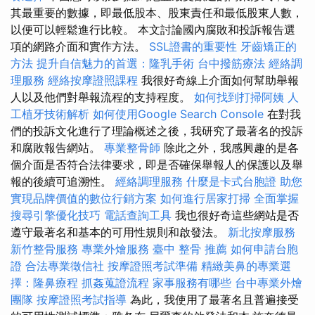
其最重要的數據，即最低股本、股東責任和最低股東人數，
以便可以輕鬆進行比較。 本文討論國內腐敗和投訴報告選
項的網路介面和實作方法。
SSL證書的重要性
牙齒矯正的
方法
提升自信魅力的首選：隆乳手術
台中撥筋療法
經絡調
理服務
經絡按摩證照課程
我很好奇線上介面如何幫助舉報
人以及他們對舉報流程的支持程度。
如何找到打掃阿姨
人
工植牙技術解析
如何使用Google Search Console
在對我
們的投訴文化進行了理論概述之後，我研究了最著名的投訴
和腐敗報告網站。
專業整骨師
除此之外，我感興趣的是各
個介面是否符合法律要求，即是否確保舉報人的保護以及舉
報的後續可追溯性。
經絡調理服務
什麼是卡式台胞證
助您
實現品牌價值的數位行銷方案
如何進行居家打掃
全面掌握
搜尋引擎優化技巧
電話查詢工具
我也很好奇這些網站是否
遵守最著名和基本的可用性規則和啟發法。
新北按摩服務
新竹整骨服務
專業外燴服務
臺中 整骨 推薦
如何申請台胞
證
合法專業徵信社
按摩證照考試準備
精緻美鼻的專業選
擇：隆鼻療程
抓姦蒐證流程
家事服務有哪些
台中專業外燴
團隊
按摩證照考試指導
為此，我使用了最著名且普遍接受