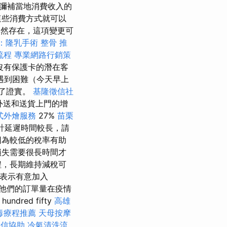
彌補當地消費收入的
這些消費方式就可以
仍然存在，這項變更可
：隆乳手術
整骨 推
流程
專業網路行銷策
沒有保護卡的潛在客
遇到困難（今天早上
到了證實。
基隆徵信社
低外送和送貨上門的增
式外燴服務
27%
苗栗
計延遲時間較長，請
因為較低的稅率有助
損失需要很長時間才
程，長期維持減稅可
店表示有意加入
 他們的訂單量在疫情
red fifty
高雄
毒療程推薦
天母按摩
徵信協助
冷氣清洗流