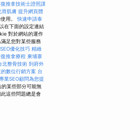
整復推拿技術士證照課
光滑肌膚
提升網頁體
使用。
快速申請泰
以在下面的設定連結
okie 對於網站的運作
為滿足您對某些服務
e SEO優化技巧
精緻
整復推拿療程
柬埔寨
台北整骨技術
到府外
值的數位行銷方案
台
專業SEO顧問為您提
站的某些部分可能無
因此這些問題總是會