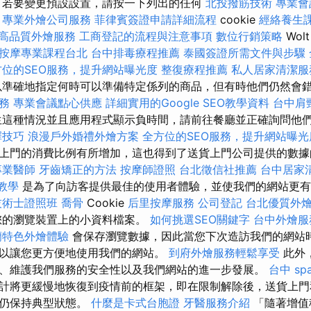
若要變更預設設置，請按一下列出的任何
北投撥筋技術
專業會
專業外燴公司服務
菲律賓簽證申請詳細流程
cookie
經絡養生
高品質外燴服務
工商登記的流程與注意事項
數位行銷策略
Wol
按摩專業課程台北
台中排毒療程推薦
泰國簽證所需文件與步驟
方位的SEO服務，提升網站曝光度
整復療程推薦
私人居家清潔服
準確地指定何時可以準備特定係列的商品，但有時他們仍然會
務
專業會議點心供應
詳細實用的Google SEO教學資料
台中肩
這種情況並且應用程式顯示負時間，請前往餐廳並正確詢問他
擇技巧
浪漫戶外婚禮外燴方案
全方位的SEO服務，提升網站曝光
上門的消費比例有所增加，這也得到了送貨上門公司提供的數據
專業醫師
牙齒矯正的方法
按摩師證照
台北徵信社推薦
台中居家
教學
是為了向訪客提供最佳的使用者體驗，並使我們的網站更
技術士證照班
喬骨
Cookie
后里按摩服務
公司登記
台北優質外
您的瀏覽裝置上的小資料檔案。
如何挑選SEO關鍵字
台中外燴服
蘭特色外燴體驗
會保存瀏覽數據，因此當您下次造訪我們的網站
以讓您更方便地使用我們的網站。
到府外燴服務輕鬆享受
此外
、維護我們服務的安全性以及我們網站的進一步發展。
台中 sp
計將更緩慢地恢復到疫情前的框架，即在限制解除後，送貨上門
內仍保持典型狀態。
什麼是卡式台胞證
牙醫服務介紹
「隨著增值