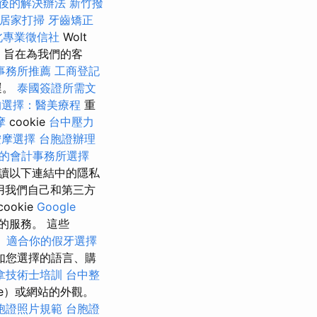
後的解決辦法
新竹撥
居家打掃
牙齒矯正
北專業徵信社
Wolt
，旨在為我們的客
事務所推薦
工商登記
遲。
泰國簽證所需文
的選擇：醫美療程
重
摩
cookie
台中壓力
按摩選擇
台胞證辦理
的會計事務所選擇
讀以下連結中的隱私
用我們自己和第三方
cookie
Google
的服務。 這些
。
適合你的假牙選擇
如您選擇的語言、購
拿技術士培訓
台中整
kie）或網站的外觀。
胞證照片規範
台胞證