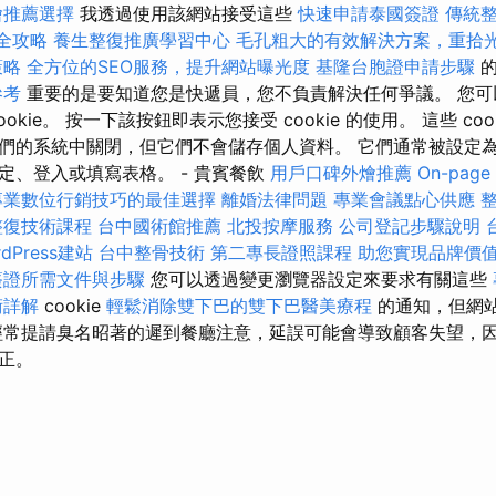
燴推薦選擇
我透過使用該網站接受這些
快速申請泰國簽證
傳統
全攻略
養生整復推廣學習中心
毛孔粗大的有效解決方案，重拾
策略
全方位的SEO服務，提升網站曝光度
基隆台胞證申請步驟
的
參考
重要的是要知道您是快遞員，您不負責解決任何爭議。 您可
okie。 按一下該按鈕即表示您接受 cookie 的使用。 這些 co
們的系統中關閉，但它們不會儲存個人資料。 它們通常被設定
定、登入或填寫表格。 - 貴賓餐飲
用戶口碑外燴推薦
On-pag
專業數位行銷技巧的最佳選擇
離婚法律問題
專業會議點心供應
整復技術課程
台中國術館推薦
北投按摩服務
公司登記步驟說明
dPress建站
台中整骨技術
第二專長證照課程
助您實現品牌價
簽證所需文件與步驟
您可以透過變更瀏覽器設定來要求有關這些
術詳解
cookie
輕鬆消除雙下巴的雙下巴醫美療程
的通知，但網
經常提請臭名昭著的遲到餐廳注意，延誤可能會導致顧客失望，
正。