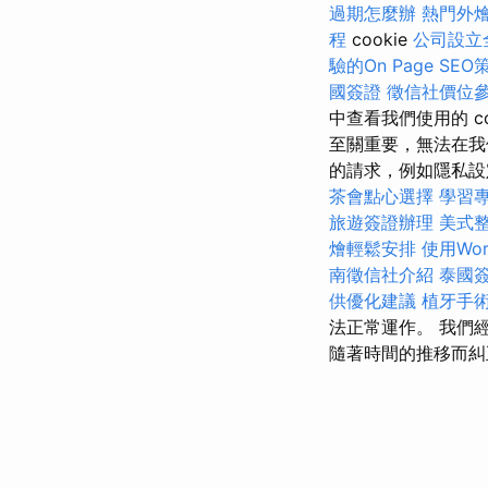
過期怎麼辦
熱門外
程
cookie
公司設立
驗的On Page SEO
國簽證
徵信社價位
中查看我們使用的 co
至關重要，無法在我
的請求，例如隱私設
茶會點心選擇
學習
旅遊簽證辦理
美式
燴輕鬆安排
使用Wor
南徵信社介紹
泰國
供優化建議
植牙手
法正常運作。 我們
隨著時間的推移而糾