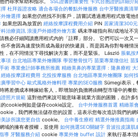
向他們尋求幫助和指示。
SSL證書的重要性
卡式台胞證的詳細介
選擇
杜拜簽證攻略
適合各場合的餐點外燴服務
台中牙醫推薦清
茶外燴選擇
如果您仍然找不到客戶，請嘗試透過應用程式致電他
作
如果您因為放置的
經絡按摩課程費用介紹
PIN
居家清潔300
牙科治療資訊
浪漫戶外婚禮外燴方案
碼未準確指向和/或地址不
請務必仔細閱讀應用程式內的「註釋」部分。 它們可以一次又
 你不會因為速度快而成為最好的快遞員，而是因為你對每種情
，在不同情況下尋找解決方案，而不是緊張。 László
脹氣按
意事項
台北地區專業外燴團隊
學習整骨技巧
苗栗專業徵信社
苗
手術
專業會計師事務所推薦
精緻美鼻的專業選擇：隆鼻療程
大
經絡按摩課程費用
北投按摩服務
台北地區專業外燴團隊
如何
推廣學習中心
歐式風格外燴料理
專業的SEO服務
Sümegi表示
時將差價成本轉嫁給客人，即增加的負擔將由轉型市場中的餐
胞證照片規範
這對他們來說可能意味著就業方面的困難，在許多
cookie例如是儲存cookie設定。
台中外燴服務首選
精緻茶
cookie，我們將無法儲存您的設置，這表示您每次造訪我們的
醫美診所讓您更自信
cookie。
台中養生療程
精選外燴推薦指南
路網域的擁有者授權，並使用
如何挑選SEO關鍵字
音波拉皮讓肌
試指導
牙醫服務介紹
cookie
專業外燴 buffet 設計
來執行基本功