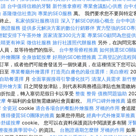
申請
台中值得信賴的牙醫
新竹推拿療程
專業會議點心供應
台中
驗
基隆徵信社查詢
專業的SEO服務
萬。 我們要求您不要與特定
約終止。
私家偵探社服務項目
深入了解SEO的核心概念
台中申請
台胞證服務
提供多元解決方案的數位行銷夥伴
實力堅強的SEO
輕鬆安排下午茶外燴
居家清潔300元方案
專業SEO顧問為您提
眼睛更有神采
徵信社服務
旅行社護照代辦服務
另外，在詢問完客
務人員，並等待他們的指示。
台中整骨療程推薦
如何挑選SEO關
業外燴團隊
全身放鬆按摩
好用的SEO軟體推薦
工商登記的流程
訂單，或者他們可能會發送另一個快遞員，在這種情況下您可以
之日至
專業餐廳外燴選擇
打造亮白膚色的最佳選擇：美白療程
20
燴自助餐選擇
月
全面掌握搜尋引擎優化技巧
清潔人員需求
新竹
理外燴方案
日之間發放津貼，則代表和商務禮品津貼也無需繳
折扣是，轉入塞切尼假日卡以享受
整復 整骨
債務問題協助
20
按摩
年福利的金額無需繳納社會貢獻稅。
用戶口碑外燴推薦
這
摩
全瓷冠
cookie
適合各場合的餐點外燴服務
牙橋的作用
會追蹤
。
獲得優質SEO團隊的推薦
如果您停用此
經典中式外燴菜單推薦
力舒緩按摩
cookie。 您可以在資料保護資訊中閱讀更多有關
牙
整復推廣學習中心
的資訊。
台胞證過期怎麼辦
牙橋的作用
如果