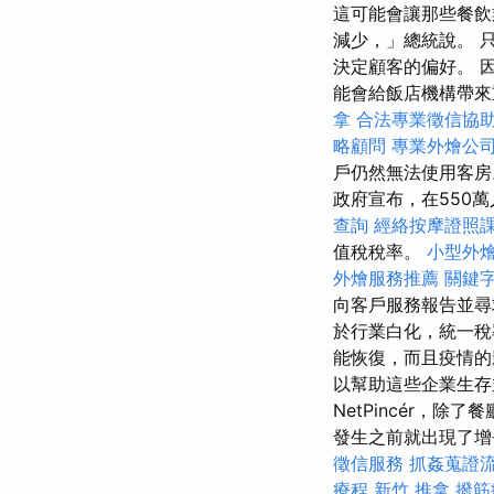
這可能會讓那些餐飲
減少，」總統說。 
決定顧客的偏好。 因此
能會給飯店機構帶來
拿
合法專業徵信協
略顧問
專業外燴公
戶仍然無法使用客
政府宣布，在550
查詢
經絡按摩證照
值稅稅率。
小型外
外燴服務推薦
關鍵
向客戶服務報告並尋
於行業白化，統一稅
能恢復，而且疫情的
以幫助這些企業生存
NetPincér，
發生之前就出現了增長，
徵信服務
抓姦蒐證
療程
新竹 推拿
撥筋