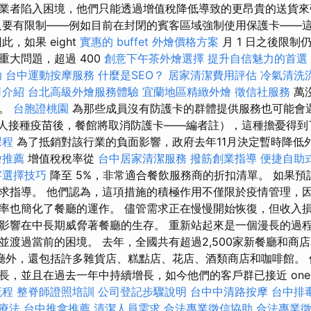
業者陷入困境，他們只能透過增值稅降低導致的更昂貴的送貨來
只要有限制——例如目前在封閉的賓客區域強制使用保護卡——
，如果 eight
實惠的 buffet 外燴價格方案
月 1 日之後限制
重大問題，超過 400
創意下午茶外燴選擇
提升自信魅力的首選
助
台中運動按摩服務
什麼是SEO？
居家清潔費用評估
冷氣清洗
司介紹
台北高級外燴服務體驗
宜蘭地區精緻外燴
徵信社服務
萬
房。
台胞證桃園
為那些成員沒有防護卡的群體提供服務也可能會
萬人接種疫苗後，餐館將取消防護卡——編者註），這種擔憂得
課程
為了抵​​銷對該行業的負面影響，政府去年11月決定暫時降
燴推薦
增值稅稅率從
台中居家清潔服務
撥筋創業指導
便捷自助
字選擇技巧
降至 5%，非常適合餐飲服務商的折扣清單。 如果預
求指導。 他們認為，這項措施的積極作用不僅限於疫情管理，
率也簡化了餐廳的運作。 儘管需求正在慢慢開始恢復，但收入
影響在中長期威脅著餐廳的生存。 重新站起來是一個漫長的過
並渡過當前的困境。 去年，全國共有超過2,500家新餐廳和商
除了餐廳外，還包括許多雜貨店、糕點店、花店、酒類商店和咖啡館。
並且在過去一年中持續增長，如今他們的客戶群已接近 one hund
流程
整脊師證照培訓
公司登記步驟說明
台中中清路按摩
台中排
療法
台中推拿推薦
清潔人員需求
合法專業徵信協助
合法專業