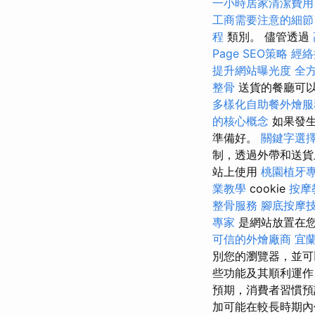
一小時居家清潔費用
工商需要注意的細節
程
類別。 儘管透過
Page SEO策略
經絡
提升網站曝光度
全
整骨
送貨的餐廳可以
多樣化自助餐外燴服
的核心概念
如果發生
準備好。
關鍵字選
制，透過外帶和送貨
站上使用
桃園植牙
業教學
cookie
按摩
整骨服務
腳底按摩
專家
是網站放置在
可信的外燴廠商
宜
別您的瀏覽器，並可
些功能及其順利運作
預期，消費者習慣預
加可能在較長時期