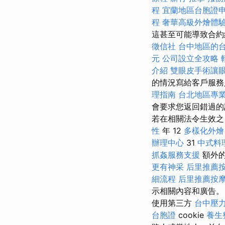
程
宜蘭地區台胞證
程
奢華高級外燴體
這甚至可能導致合
徵信社
台中地區的
元
公司設立全攻略
介紹
雙眼皮手術讓
的情況寫給客戶服
理指南
台北地區專
會要求您返回錯過的
若在相關法令生效
性
年 12
多樣化外
辦理中心
31
中式料
抓姦服務支援
額外的
更有神采
后里推薦
細流程
后里推薦按
示相關內容和廣告
使用第三方
台中壓
台胞證
cookie
養生