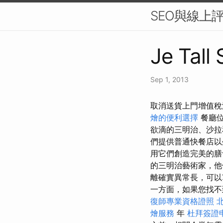
SEO與線上
Je Tall
Sep 1, 2013
取消送貨上門增值稅
燴的便利選擇
餐廳
欲滴的三明治、沙拉
們提供普通快餐店以
用它們創造完美的膳
的三明治藝術家，他
離確實異常長，可以
一方面，如果您找不
復師專業資格證照
燴服務
年
杜拜簽證