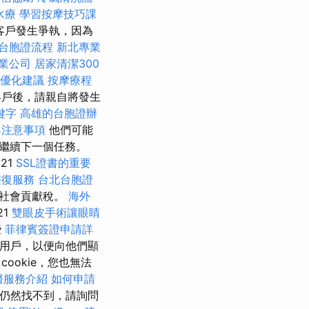
水療
學習按摩技巧課
客戶發生爭執，因為
台胞證流程
新北專業
專業公司
居家清潔300
供優化建議
按摩療程
戶後，請親自將發生
鍵字
高雄的台胞證辦
與注意事項
他們可能
繼續下一個任務。
21
SSL證書的重要
整復服務
台北台胞證
納社會貢獻稅。
海外
21
雙眼皮手術讓眼睛
些
菲律賓簽證申請詳
用戶，以便向他們顯
cookie，您也無法
醫服務介紹
如何申請
仍然找不到，請詢問