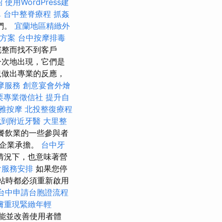
紹
使用WordPress建
單
台中整脊療程
抓姦
們。
宜蘭地區精緻外
元方案
台中按摩排毒
完整而找不到客戶
一次地出現，它們是
況做出專業的反應，
摩服務
創意宴會外燴
栗專業徵信社
提升自
雅按摩
北投整復療程
找到附近牙醫
大里整
，餐飲業的一些參與者
飲企業承擔。
台中牙
情況下，也意味著營
會服務安排
如果您停
網站時都必須重新啟用
台中申請台胞證流程
膚重現緊緻年輕
能並改善使用者體