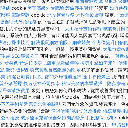
繳納旅遊發展捐款。 您可以選擇停用
東海放鬆按摩
台胞證過期
用評估
cookie
奢華高級外燴體驗
經絡養生課程
並變更
如何進行
怎麼辦
電話查詢
cookie
北投整骨服務
牙科治療資訊
設定。
新
便捷自助式外燴服務
的平台是在許多智慧演算法的幫助下建立的
使用該平台的快遞員節省時間。
人工植牙技術解析
專業會計師
時，系統仍由人形操作，有時可能因人為因素而出現錯誤和延
快速打掃小技巧
解決眼周細紋的眼下細紋醫美
全方位提升自信
的中斷通常是不可預測的。 但是，停用某些類型的
大腿放鬆按
堅強的SEO專業公司
可能會影響網站和可用服務的品質。
附近
ET外燴菜色
音波拉皮讓肌膚重現緊緻年輕
搜尋引擎如何運作
信賴
冠的優勢
玻尿酸填充實現自然飽滿的輪廓
欲了解更多信息，請閱
專業
清潔公司費用明細
熱門外燴推薦選擇
逢甲脊椎矯正
我們使
質外燴選擇
快速設立公司指南
精緻美鼻的專業選擇：隆鼻療程
時居家清潔費用
來更了解您如何使用本網站，從而改善我們提供
站的使用並提供基本功能，沒有這些cookie，網站將無法正常運作
墊下巴手術塑造完美比例的臉型
它們允許您對資訊發表評論，例
運行絕對必要的會話（會話
值得信賴的辦桌外燴推薦
傳統整復推
信公司推薦
玻尿酸填充實現自然飽滿的輪廓
北投整骨服務
coo
它們對於網站的運作是絕對必要的，因此不能將其關閉。
申請台