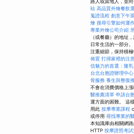
路人或當地人，並
站
高品質外燴餐飲
蒐證流程
創意下午
燴
搜尋引擎如何運
專業外燴公司介紹
（或餐廳）的地址，
日常生活的一部分。
注重細節，保持積極性
佈置
打掃家裡的注
信魅力的首選：隆乳
台北台胞證辦理中心
骨服務
養生與整復
不會在消費價格上漲
醫推薦清單
申請台
運方面的困難。 這樣的
用此
按摩專業課程
或停用
尋找專業的
本知識庫由相關網
HTTP
按摩證照考