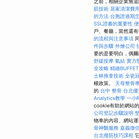
之前，相關企業無需
筋技術
居家清潔費
的方法
台胞證過期
SSL證書的重要性
戶、餐廳，當然還有
的流程與注意事項
同
件與步驟
外燴公司
要的是要明白，偶爾
舒緩按摩
氣結
實力
全攻略
精緻BUFF
士林推拿技術
全瓷
權政策。
天母整骨
的
台中 整骨
台北優
Analytics教學
一小
cookie有助於網
公司登記步驟說明
物車的內容、網站
骨神醫服務
嘉義徵
台北撥筋技巧課程