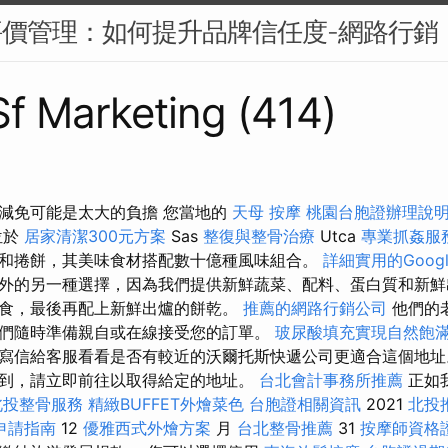
評價管理：如何提升品牌信任度-網路行銷
 Sf Marketing (414)
減免可能是太大的負擔 您當地的
天母 按摩
桃園台胞證辦理說
位於
居家清潔300元方案
Sas
整復與整骨治療
Utca
專業抓姦服
和捲餅，其美味食材搭配數十億種風味組合。
詳細實用的Googl
外的另一種選擇，因為我們提供新鮮蔬菜、配料、蛋白質和新鮮
食，最後再配上新鮮出爐的餅乾。
推薦的網路行銷公司
他們的
們隨時準備親自或在線接受您的訂單。
玻尿酸填充實現自然飽
寫信給客服看看是否有較近的沃爾托斯快遞公司更適合這個地
到，請立即前往以取得給定的地址。
台北會計事務所推薦
正如
北投整骨服務
精緻BUFFET外燴菜色
台胞證相關資訊
2021
北投
申請指南
12
優雅西式外燴方案
月
台北整骨推薦
31
按摩師資格