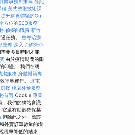
計師事務所推薦
登記
課程
美式整復技術課
t
提升網頁體驗的On
全方位的SEO服務，
務
偵探的職責
新竹
錯過任務。
整脊治療
頸按摩
深入了解SEO
們需要多長時間才能
度
由於疫情期間的限
的印證。 我們在網
清潔服務
身體撥筋專
有效率地運作。
北屯
燴選擇
桃園外燴服務
務首選
Cookie
專業
時，我們的網站會識
，它還有助於確保某
a
但除此之外，應該
和外賣訂單數量的增
稅稅率降低的結束，