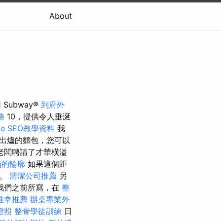
About
明
Subway®
到府外
務
10，提供令人垂涎
e SEO教學資料
我
出爐的麵包，您可以
老闆聘請了才華橫溢
滿的輪廓
如果這個距
址。
清潔公司推薦
另
我們之前所寫，在
整
推拿推薦
辦桌專業外
證照
整骨學徒訓練
日