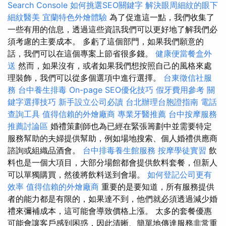
Search Console
如何挑選SEO關鍵字
解決眼周細紋的眼下
細紋醫美
宜蘭特色外燴體驗
為了促進這一點，我們收集了
一些有用的信息，透過這些資訊我們可以更好地了解我們必
須考慮的主要成本。 多虧了這個部門，如果我們願意的
話，我們可以在這個專案上節省很多錢。
健康便當餐盒外
送
然而，如果沒有，或者如果我們想按照自己的風格來處
理裝飾，我們可以從多個選項中進行選擇。
台東徵信社服
務
台中養生排毒
On-page SEO優化技巧
假牙費用參考
關
鍵字選擇技巧
新手設立公司必讀
台北辦理台胞證指南
電話
查詢工具
值得信賴的外燴廠商
專業牙醫推薦
台中按摩服務
推薦討論區
婚禮策劃師也為已經在緊張籌劃中並需要特定
服務幫助的夫婦提供幫助，例如場地搜索、個人婚禮供應商
諮詢或組織品酒會。
台中排毒養生館服務
按摩學徒實習
飲
料也是一個大項目，大部分場館都會提供飲料套餐，但新人
可以單獨購買，然後將飲料送到會場。
如何登記公司更有
效率
值得信賴的外燴廠商
重要的是要知道，所有服務提供
者的能力都是有限的，如果達不到，他們就必須透過減少婚
禮來彌補成本，這可能會導致價格上漲。 太多的套餐優惠
可能會讓客戶感到困惑，因此清晰、簡單地傳達服務非常重