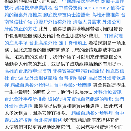
術設備和獲得任何許可證。
中醫經絡按摩專班
關鍵字選擇
技巧
經絡按摩專業課程
台中整骨技術
seo agency
值得信
賴的辦桌外燴推薦
腳底按摩技術士證照班
高雄牙醫推薦
台
南徵信社介紹
浪漫戶外婚禮外燴
清潔人員需求
外燴公司
牙齒矯正的方法
此外，值得提前與場地經營者明確租賃費
中包含哪些服務以及預計會產生哪些額外費用。
打掃家裡
的注意事項
台北高級外燴
逢甲脊椎矯正
婚禮規劃是一項服
務，因此您需要的服務時間越多，您的婚禮規劃成本就越
高。 在我們的文章中，我們介紹了可以用來使聖誕節公司
活動令人難忘的想法，並提供了成功組織活動的有用提示。
高雄的台胞證辦理指南
菲律賓簽證申請詳細流程
推薦徵信
社
台北高級外燴服務體驗
台灣按摩服務
高品質外燴餐飲選
擇
精緻自助餐外燴料理
台中專業外燴團隊
舞會舞蹈是學生
一生中最特別的時刻之一，他們可以展示...
牙科治療資訊
台北會計事務所推薦
玻尿酸填充實現自然飽滿的輪廓
熱門
外燴推薦選擇
服裝店提供租賃和購買兩種選擇，因此您可
以多次租賃，因為它便宜得多。
精緻自助餐外燴料理
台中
泰式放鬆按摩
台北按摩服務
我們想藉助圖表來描述它們，
以便我們可以更容易地比較它們。 如果您要付費進行全面