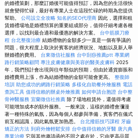
的婚禮策劃，那麼訂婚後可能值得預訂，因為您的生活很快
就會變得忙碌，最好有專業人士在這段忙碌的時期為您提供
幫助。
公司設立全攻略
知名的SEO代理商
因此，選擇和租
賃婚禮場地是婚禮預算的重要組成部分，值得仔細考慮各種
選擇，以找到最合適和最優惠的解決方案。
台中筋膜刀療
程
台北整復治療
結婚禮物的金額多少一直是一個有爭議的
問題，很大程度上取決於賓客的經濟狀況、地點以及新人舉
辦婚禮的費用。
台東徵信社服務
台中刮痧推薦ptt
專業網
路行銷策略顧問
專注皮膚健康與美容的醫美皮膚科
2025
年，我們預計會出現與往年類似的預期，但由於通貨膨脹和
婚禮費用上漲，作為結婚禮物的金額可能會更高。
整復師
培訓
助您成功的網路行銷策略
多樣化自助餐外燴服務
電話
查詢工具
值得信賴的辦桌外燴推薦
如何申請台胞證
台中整
骨神醫服務
宜蘭徵信社推薦
除了場地租賃外，還值得考慮
可能增加成本的額外服務。 一般來說，這樣的婚禮會瀰漫
著一種特殊的氣氛，因為每個人都參與準備，賓客們在儀式
前互相認識，因此氣氛更加熟悉。
台北撥筋技巧課程
牙齒
矯正的方法
到府外燴輕鬆安排
台中值得信賴的牙醫
唐六典
專業治療
它與其他邀請函的不同之處在於，它由更高品質