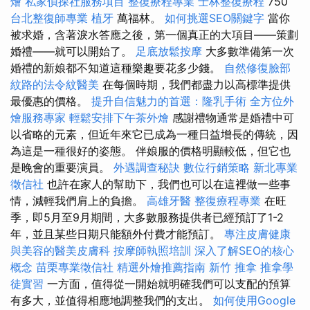
燴
私家偵探社服務項目
整復療程專業
士林整復療程
750
台北整復師專業
植牙
萬福林。
如何挑選SEO關鍵字
當你
被求婚，含著淚水答應之後，第一個真正的大項目——策劃
婚禮——就可以開始了。
足底放鬆按摩
大多數準備第一次
婚禮的新娘都不知道這種樂趣要花多少錢。
自然修復臉部
紋路的法令紋醫美
在每個時期，我們都盡力以高標準提供
最優惠的價格。
提升自信魅力的首選：隆乳手術
全方位外
燴服務專家
輕鬆安排下午茶外燴
感謝禮物通常是婚禮中可
以省略的元素，但近年來它已成為一種日益增長的傳統，因
為這是一種很好的姿態。 伴娘服的價格明顯較低，但它也
是晚會的重要演員。
外遇調查秘訣
數位行銷策略
新北專業
徵信社
也許在家人的幫助下，我們也可以在這裡做一些事
情，減輕我們肩上的負擔。
高雄牙醫
整復療程專業
在旺
季，即5月至9月期間，大多數服務提供者已經預訂了1-2
年，並且某些日期只能額外付費才能預訂。
專注皮膚健康
與美容的醫美皮膚科
按摩師執照培訓
深入了解SEO的核心
概念
苗栗專業徵信社
精選外燴推薦指南
新竹 推拿
推拿學
徒實習
一方面，值得從一開始就明確我們可以支配的預算
有多大，並值得相應地調整我們的支出。
如何使用Google