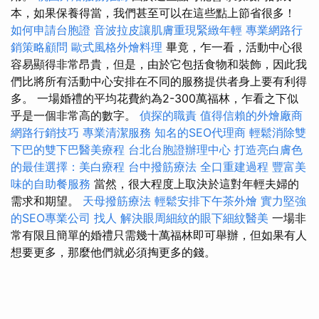
本，如果保養得當，我們甚至可以在這些點上節省很多！
如何申請台胞證
音波拉皮讓肌膚重現緊緻年輕
專業網路行
銷策略顧問
歐式風格外燴料理
畢竟，乍一看，活動中心很
容易顯得非常昂貴，但是，由於它包括食物和裝飾，因此我
們比將所有活動中心安排在不同的服務提供者身上要有利得
多。 一場婚禮的平均花費約為2-300萬福林，乍看之下似
乎是一個非常高的數字。
偵探的職責
值得信賴的外燴廠商
網路行銷技巧
專業清潔服務
知名的SEO代理商
輕鬆消除雙
下巴的雙下巴醫美療程
台北台胞證辦理中心
打造亮白膚色
的最佳選擇：美白療程
台中撥筋療法
全口重建過程
豐富美
味的自助餐服務
當然，很大程度上取決於這對年輕夫婦的
需求和期望。
天母撥筋療法
輕鬆安排下午茶外燴
實力堅強
的SEO專業公司
找人
解決眼周細紋的眼下細紋醫美
一場非
常有限且簡單的婚禮只需幾十萬福林即可舉辦，但如果有人
想要更多，那麼他們就必須掏更多的錢。