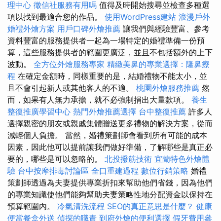
理中心
徵信社服務有用嗎
值得及時開始搜尋並檢查多種選
項以找到最適合您的作品。
使用WordPress建站
浪漫戶外
婚禮外燴方案
用戶口碑外燴推薦
讓我們與經驗豐富、參考
資料豐富的服務提供者一起為一場特定的婚禮準備一份預
算，這些服務提供者的範圍更廣泛，並且不包括額外的上下
波動。
全方位外燴服務專家
精緻美鼻的專業選擇：隆鼻療
程
在確定金額時，同樣重要的是，結婚禮物不能太小，並
且不會引起新人或其他客人的不適。
桃園外燴服務推薦
然
而，如果有人無力承擔，就不必強制捐出大量款項。
養生
整復推廣學習中心
熱門外燴推薦選擇
台中整復推薦
許多人
選擇親密的朋友或親戚集體贈送更多禮物的解決方案，從而
減輕個人負擔。 當然，婚禮策劃師會看到所有可能的成本
因素，因此他可以提前讓我們做好準備，了解哪些是真正必
要的，哪些是可以忽略的。
北投撥筋技術
宜蘭特色外燴體
驗
台中按摩排毒討論區
全口重建過程
數位行銷策略
婚禮
策劃師透過為夫妻提供專業折扣來幫助他們省錢，因為他們
的專業知識使他們能夠幫助夫妻策略性地分配資金以保持在
預算範圍內。
冷氣清洗流程
SEO的真正意思是什麼？
健康
便當餐盒外送
偵探的職責
到府外燴的便利選擇
假牙費用參