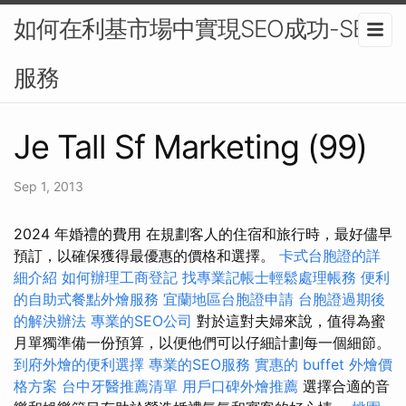
如何在利基市場中實現SEO成功-SEO
服務
Je Tall Sf Marketing (99)
Sep 1, 2013
2024 年婚禮的費用
在規劃客人的住宿和旅行時，最好儘早
預訂，以確保獲得最優惠的價格和選擇。
卡式台胞證的詳
細介紹
如何辦理工商登記
找專業記帳士輕鬆處理帳務
便利
的自助式餐點外燴服務
宜蘭地區台胞證申請
台胞證過期後
的解決辦法
專業的SEO公司
對於這對夫婦來說，值得為蜜
月單獨準備一份預算，以便他們可以仔細計劃每一個細節。
到府外燴的便利選擇
專業的SEO服務
實惠的 buffet 外燴價
格方案
台中牙醫推薦清單
用戶口碑外燴推薦
選擇合適的音