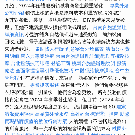
介紹，2024年婚禮服務領域將會發生嚴重變化。
專業外燴
公司介紹
物價上漲的背後是原料成本和通貨膨脹的增加，
尤其對餐飲、裝修、場地影響較大。 DIY婚禮越來越受歡
迎，但她不建議讓朋友擔任司儀或司儀。
台南台胞證辦理
詳細資訊
小型婚禮和自然儀式越來越受歡迎，簡約裝飾、
回收服裝、電子邀請函和捐贈剩餘食物等永續解決方案也越
來越受歡迎。
協助找人行蹤
創意宴會外燴佈置
清潔公司費
用明細
唐六典專業治療
台南台胞證辦理詳細資訊
五權路按
摩
台北撥筋技巧課程
登記工商
桃園台胞證辦理說明
撥筋
療法
全面掌握搜尋引擎優化技巧
中醫經絡按摩課程
台中整
脊療程
也有這樣的情況，來買的，新娘家裡已有禮服，合
身有問題。
專業抓姦服務
在這種情況下，他們會要求您將
衣服帶到沙龍，測量後，他們會為您更換。 所有服務的價
格肯定會在 2024 年賽季發生變化，但目前（2024 年春
季）沒人能說變化幅度是多少。 我計劃舉辦一場 80
居家
清潔費用評估
高品質外燴服務
高雄的台胞證辦理指南
助您
實現品牌價值的數位行銷方案
人的婚禮（不包括此處列出
的所有服務）和一次精彩的婚禮會議所需的預算為
桃園外