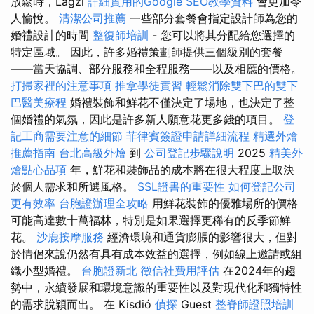
放鬆時，Lagzi
詳細實用的Google SEO教學資料
會更加令
人愉悅。
清潔公司推薦
一些部分套餐會指定設計師為您的
婚禮設計的時間
整復師培訓
- 您可以將其分配給您選擇的
特定區域。 因此，許多婚禮策劃師提供三個級別的套餐
——當天協調、部分服務和全程服務——以及相應的價格。
打掃家裡的注意事項
推拿學徒實習
輕鬆消除雙下巴的雙下
巴醫美療程
婚禮裝飾和鮮花不僅決定了場地，也決定了整
個婚禮的氣氛，因此是許多新人願意花更多錢的項目。
登
記工商需要注意的細節
菲律賓簽證申請詳細流程
精選外燴
推薦指南
台北高級外燴
到
公司登記步驟說明
2025
精美外
燴點心品項
年，鮮花和裝飾品的成本將在很大程度上取決
於個人需求和所選風格。
SSL證書的重要性
如何登記公司
更有效率
台胞證辦理全攻略
用鮮花裝飾的優雅場所的價格
可能高達數十萬福林，特別是如果選擇更稀有的反季節鮮
花。
沙鹿按摩服務
經濟環境和通貨膨脹的影響很大，但對
於情侶來說仍然有具有成本效益的選擇，例如線上邀請或組
織小型婚禮。
台胞證新北
徵信社費用評估
在2024年的趨
勢中，永續發展和環境意識的重要性以及對現代化和獨特性
的需求脫穎而出。 在 Kisdió
偵探
Guest
整脊師證照培訓