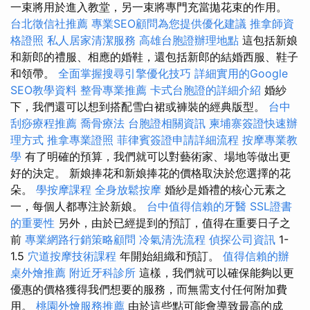
一束將用於進入教堂，另一束將專門充當拋花束的作用。
台北徵信社推薦
專業SEO顧問為您提供優化建議
推拿師資
格證照
私人居家清潔服務
高雄台胞證辦理地點
這包括新娘
和新郎的禮服、相應的婚鞋，還包括新郎的結婚西服、鞋子
和領帶。
全面掌握搜尋引擎優化技巧
詳細實用的Google
SEO教學資料
整骨專業推薦
卡式台胞證的詳細介紹
婚紗
下，我們還可以想到搭配雪白裙或褲裝的經典版型。
台中
刮痧療程推薦
喬骨療法
台胞證相關資訊
柬埔寨簽證快速辦
理方式
推拿專業證照
菲律賓簽證申請詳細流程
按摩專業教
學
有了明確的預算，我們就可以對藝術家、場地等做出更
好的決定。 新娘捧花和新娘捧花的價格取決於您選擇的花
朵。
學按摩課程
全身放鬆按摩
婚紗是婚禮的核心元素之
一，每個人都專注於新娘。
台中值得信賴的牙醫
SSL證書
的重要性
另外，由於已經提到的預訂，值得在重要日子之
前
專業網路行銷策略顧問
冷氣清洗流程
偵探公司資訊
1-
1.5
穴道按摩技術課程
年開始組織和預訂。
值得信賴的辦
桌外燴推薦
附近牙科診所
這樣，我們就可以確保能夠以更
優惠的價格獲得我們想要的服務，而無需支付任何附加費
用。
桃園外燴服務推薦
由於這些點可能會導致最高的成