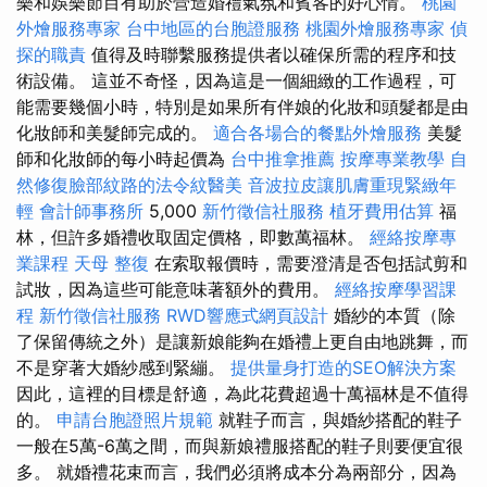
樂和娛樂節目有助於營造婚禮氣氛和賓客的好心情。
桃園
外燴服務專家
台中地區的台胞證服務
桃園外燴服務專家
偵
探的職責
值得及時聯繫服務提供者以確保所需的程序和技
術設備。 這並不奇怪，因為這是一個細緻的工作過程，可
能需要幾個小時，特別是如果所有伴娘的化妝和頭髮都是由
化妝師和美髮師完成的。
適合各場合的餐點外燴服務
美髮
師和化妝師的每小時起價為
台中推拿推薦
按摩專業教學
自
然修復臉部紋路的法令紋醫美
音波拉皮讓肌膚重現緊緻年
輕
會計師事務所
5,000
新竹徵信社服務
植牙費用估算
福
林，但許多婚禮收取固定價格，即數萬福林。
經絡按摩專
業課程
天母 整復
在索取報價時，需要澄清是否包括試剪和
試妝，因為這些可能意味著額外的費用。
經絡按摩學習課
程
新竹徵信社服務
RWD響應式網頁設計
婚紗的本質（除
了保留傳統之外）是讓新娘能夠在婚禮上更自由地跳舞，而
不是穿著大婚紗感到緊繃。
提供量身打造的SEO解決方案
因此，這裡的目標是舒適，為此花費超過十萬福林是不值得
的。
申請台胞證照片規範
就鞋子而言，與婚紗搭配的鞋子
一般在5萬-6萬之間，而與新娘禮服搭配的鞋子則要便宜很
多。 就婚禮花束而言，我們必須將成本分為兩部分，因為