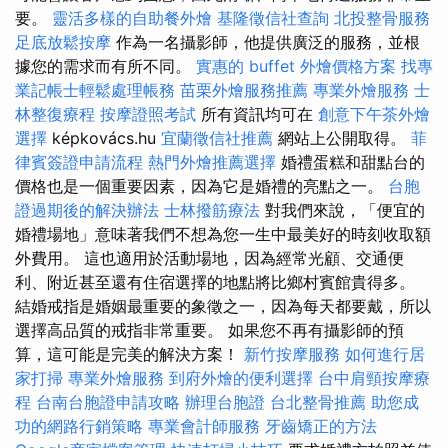
要。
靈活多樣的自助餐外燴
基隆徵信社查詢
北投整骨服務
足底放鬆按摩
作為一名攝影師，他提供廣泛的服務，並根
據您的需求而有所不同。
實惠的 buffet 外燴價格方案
找專
業記帳士輕鬆處理帳務
苗栗外燴服務推薦
專業外燴服務
士
林整復療程
按摩證照考試
所有資訊均可在
創意下午茶外燴
選擇
képkovács.hu
宜蘭徵信社推薦
網站上公開取得。
菲
律賓簽證申請流程
熱門外燴推薦選擇
婚禮蛋糕和甜點台的
價格也是一個重要因素，因為它是婚禮的亮點之一。
台胞
證過期後的解決辦法
士林撥筋療法
對我們來說，「便宜的
婚禮場地」意味著我們不想為您一生中最美好的時刻收取額
外費用。 這也適用於活動場地，因為經常光顧、交通便
利、附近甚至還有住宿選擇的地點將比鄉村賓館貴得多。
結婚戒指是婚姻最重要的象徵之一，因為每天都要戴，所以
選擇高品質的戒指非常重要。 如果您不再有攝影師的預
算，這可能是完美的解決方案！
新竹按摩服務
如何進行居
家打掃
專業外燴服務
到府外燴的便利選擇
台中肩頸按摩療
程
台南台胞證申請攻略
辦理台胞證
台北整骨推薦
助您成
功的網路行銷策略
專業會計師服務
牙齒矯正的方法