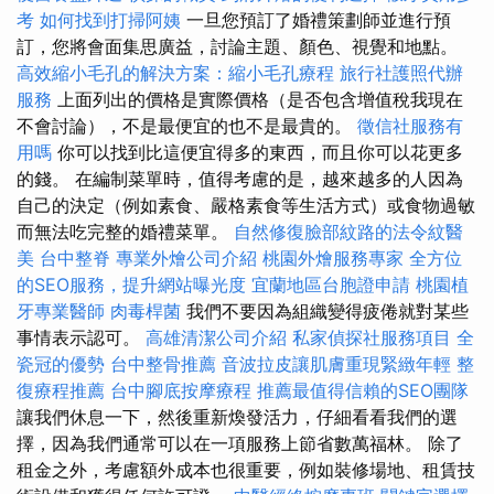
考
如何找到打掃阿姨
一旦您預訂了婚禮策劃師並進行預
訂，您將會面集思廣益，討論主題、顏色、視覺和地點。
高效縮小毛孔的解決方案：縮小毛孔療程
旅行社護照代辦
服務
上面列出的價格是實際價格（是否包含增值稅我現在
不會討論），不是最便宜的也不是最貴的。
徵信社服務有
用嗎
你可以找到比這便宜得多的東西，而且你可以花更多
的錢。 在編制菜單時，值得考慮的是，越來越多的人因為
自己的決定（例如素食、嚴格素食等生活方式）或食物過敏
而無法吃完整的婚禮菜單。
自然修復臉部紋路的法令紋醫
美
台中整脊
專業外燴公司介紹
桃園外燴服務專家
全方位
的SEO服務，提升網站曝光度
宜蘭地區台胞證申請
桃園植
牙專業醫師
肉毒桿菌
我們不要因為組織變得疲倦就對某些
事情表示認可。
高雄清潔公司介紹
私家偵探社服務項目
全
瓷冠的優勢
台中整骨推薦
音波拉皮讓肌膚重現緊緻年輕
整
復療程推薦
台中腳底按摩療程
推薦最值得信賴的SEO團隊
讓我們休息一下，然後重新煥發活力，仔細看看我們的選
擇，因為我們通常可以在一項服務上節省數萬福林。 除了
租金之外，考慮額外成本也很重要，例如裝修場地、租賃技