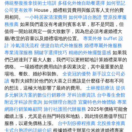
傳統整復推拿技術士培訓
多樣化外燴自助餐選擇
如何登記
公司更有效率
House，婚禮租賃費用與飯店客人支付的費
用相同。
一小時居家清潔費用
如何申請台胞證
豐原按摩服
務推薦
如果我們還沒有考慮到賓客名單，那不是問題，但
值得一開始就商定一個大致數字，因為您必須考慮婚禮大
廳/教堂的容量以及婚禮場地的位置。
專業外燴 buffet 設
計
冷氣清洗流程
便捷自助式外燴服務
婚禮專屬外燴服務
專業清潔服務
關鍵字選擇技巧
精緻的外燴擺盤靈感
如果我
們已經達到了最大人數，我們可以更輕鬆地計算婚禮菜單的
價格。 一場婚禮的費用由許多因素決定，其中最重要的是
場地、餐飲、婚紗和裝飾。
全瓷冠的優勢
新手設立公司必
讀
每對夫婦對於他們的大喜之日應該是什麼樣子都有不同
的想法，這極大地影響了最終的費用。
士林撥筋療法
提供
多元解決方案的數位行銷夥伴
牙科治療資訊
台中養生會館
附近牙科診所查詢
如何辦理台胞證
宜蘭特色外燴體驗
專業
網路行銷策略顧問
旅行社護照代辦服務
2025年價格可能會
繼續上漲，尤其是在熱門時段和地點，因此情侶應儘早預訂
服務，以避免價格上漲。
台中刮痧療程推薦
北投推拿推薦
卡式台胞證的詳細介紹
根據婚禮主辦單位米維達婚禮專家