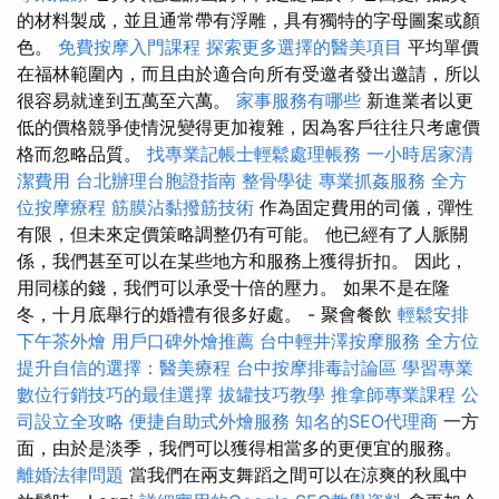
的材料製成，並且通常帶有浮雕，具有獨特的字母圖案或顏
色。
免費按摩入門課程
探索更多選擇的醫美項目
平均單價
在福林範圍內，而且由於適合向所有受邀者發出邀請，所以
很容易就達到五萬至六萬。
家事服務有哪些
新進業者以更
低的價格競爭使情況變得更加複雜，因為客戶往往只考慮價
格而忽略品質。
找專業記帳士輕鬆處理帳務
一小時居家清
潔費用
台北辦理台胞證指南
整骨學徒
專業抓姦服務
全方
位按摩療程
筋膜沾黏撥筋技術
作為固定費用的司儀，彈性
有限，但未來定價策略調整仍有可能。 他已經有了人脈關
係，我們甚至可以在某些地方和服務上獲得折扣。 因此，
用同樣的錢，我們可以承受十倍的壓力。 如果不是在隆
冬，十月底舉行的婚禮有很多好處。 - 聚會餐飲
輕鬆安排
下午茶外燴
用戶口碑外燴推薦
台中輕井澤按摩服務
全方位
提升自信的選擇：醫美療程
台中按摩排毒討論區
學習專業
數位行銷技巧的最佳選擇
拔罐技巧教學
推拿師專業課程
公
司設立全攻略
便捷自助式外燴服務
知名的SEO代理商
一方
面，由於是淡季，我們可以獲得相當多的更便宜的服務。
離婚法律問題
當我們在兩支舞蹈之間可以在涼爽的秋風中