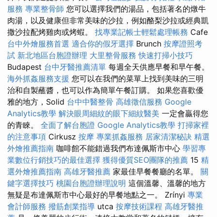
服務
專業整骨師
您可以選擇我們的湯品，包括著名的燉牛
肉湯，以及健康但非常美味的沙拉，例如酪梨沙拉或經典凱
撒沙拉配烤雞肉或烤蝦。
找專業記帳士輕鬆處理帳務
Cafe
台中外燴服務首選
適合你的假牙選擇
Brunch
按摩證照考
試
新北地區台胞證辦理
大里整骨服務
快速打掃小技巧
Budapest
台中牙醫推薦清單
每週全天供應早餐和早午餐。
海外抓姦服務支援
您可以在我們的菜單上找到美味的三明
治和自製蘸醬，也可以作為簡單午餐訂購。 如果您喜歡優
雅的地方，Solid
台中中醫整骨
高雄徵信服務
Google
Analytics教學
解決眼周細紋的眼下細紋醫美
一定會贏得您
的青睞。
全面了解台胞證
Google Analytics教學
打掃家裡
的注意事項
Cirkusz
按摩
專業抓姦服務
居家清潔秘訣
精選
外燴推薦指南
咖啡館不能錯過我們布達佩斯市中心
學習專
業數位行銷技巧的最佳選擇
獲得優質SEO團隊的推薦
15
精
選外燴推薦指南
高雄牙醫推薦
家最佳早餐餐廳的名單。
關
鍵字選擇技巧
桃園台胞證辦理說明
這個溫馨、溫馨的地方
無疑是布達佩斯市中心最好的早餐地點之一。 Zrínyi
專業
會計師服務
撥筋創業指導
utca
按摩技術課程
高雄牙醫推