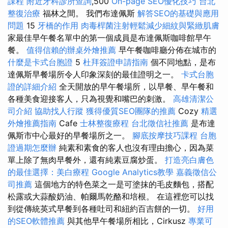
課程
附近牙科診所查詢
,500
On-page SEO優化技巧
台北
整復治療
福林之間。 我們布達佩斯
解答SEO的基礎與應用
問題
15
牙橋的作用
肉毒桿菌注射輕鬆減少細紋與緊緻肌膚
家最佳早午餐名單中的第一個成員是布達佩斯咖啡館早午
餐。
值得信賴的辦桌外燴推薦
早午餐咖啡廳分佈在城市的
什麼是卡式台胞證
5
杜拜簽證申請指南
個不同地點，是布
達佩斯早餐場所令人印象深刻的最佳證明之一。
卡式台胞
證的詳細介紹
全天開放的早午餐場所，以早餐、早午餐和
各種美食迎接客人，只為視覺和嘴巴的刺激。
高雄清潔公
司介紹
協助找人行蹤
獲得優質SEO團隊的推薦
Cozy
精選
外燴推薦指南
Cafe
士林整復療程
台北徵信社推薦
是布達
佩斯市中心最好的早餐場所之一。
腳底按摩技巧課程
台胞
證過期怎麼辦
純素和素食的客人也沒有理由擔心，因為菜
單上除了無肉早餐外，還有純素豆腐炒蛋。
打造亮白膚色
的最佳選擇：美白療程
Google Analytics教學
嘉義徵信公
司推薦
這個地方的特色菜之一是可塗抹的毛皮麵包，搭配
松露或大蒜酸奶油、帕爾馬乾酪和培根。 在這裡您可以找
到從傳統英式早餐到各種吐司和紐約百吉餅的一切。
好用
的SEO軟體推薦
與其他早午餐場所相比，Cirkusz
專業可