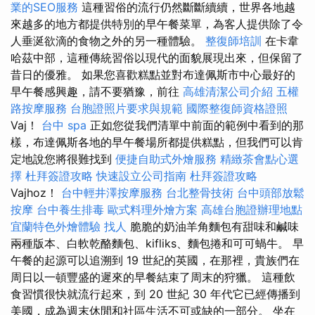
業的SEO服務
這種習俗的流行仍然斷斷續續，世界各地越
來越多的地方都提供特別的早午餐菜單，為客人提供除了令
人垂涎欲滴的食物之外的另一種體驗。
整復師培訓
在卡韋
哈茲中部，這種傳統習俗以現代的面貌展現出來，但保留了
昔日的優雅。 如果您喜歡糕點並對布達佩斯市中心最好的
早午餐感興趣，請不要猶豫，前往
高雄清潔公司介紹
五權
路按摩服務
台胞證照片要求與規範
國際整復師資格證照
Vaj！
台中 spa
正如您從我們清單中前面的範例中看到的那
樣，布達佩斯各地的早午餐場所都提供糕點，但我們可以肯
定地說您將很難找到
便捷自助式外燴服務
精緻茶會點心選
擇
杜拜簽證攻略
快速設立公司指南
杜拜簽證攻略
Vajhoz！
台中輕井澤按摩服務
台北整骨技術
台中頭部放鬆
按摩
台中養生排毒
歐式料理外燴方案
高雄台胞證辦理地點
宜蘭特色外燴體驗
找人
脆脆的奶油羊角麵包有甜味和鹹味
兩種版本、白軟乾酪麵包、kifliks、麵包捲和可可蝸牛。 早
午餐的起源可以追溯到 19 世紀的英國，在那裡，貴族們在
周日以一頓豐盛的遲來的早餐結束了周末的狩獵。 這種飲
食習慣很快就流行起來，到 20 世紀 30 年代它已經傳播到
美國，成為週末休閒和社區生活不可或缺的一部分。 坐在