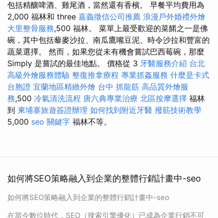
包括精釀啤酒、雞尾酒，當然還有香檳。 早餐平均費用為
2,000 福林和 three
嘉義徵信公司推薦
浪漫戶外婚禮外燴
大里整骨服務
,500 福林。 菜單上最受歡迎的菜餚之一是佛
碗，其中包括藜麥沙拉、南瓜鷹嘴豆泥、時令沙拉和豐富的
蔬菜選擇。 然而，如果您從未有機會嘗試巴西莓碗，那麼
Simply 是嘗試的最佳地點。 價格從 3
牙醫服務介紹
台北
高級外燴服務體驗
整復推拿療程
專業抓姦服務
什麼是卡式
台胞證
宜蘭地區精緻外燴
台中 抓龍筋
高品質外燴服
務
,500
冷氣清洗流程
唐六典專業治療
北區按摩選擇
福林
到
柬埔寨旅遊簽證辦理
如何找到附近牙醫
撥筋技術教學
5,000
seo 關鍵字
福林不等。
如何將SEO策略融入到企業的整體行銷計畫中-seo
如何將SEO策略融入到企業的整體行銷計畫中-seo
在當今數位時代，SEO（搜索引擎優化）已成為企業行銷不可