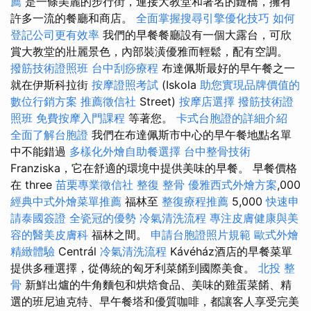
薦
是一條美麗的步行街，連接大教堂和著名的鏈橋，擁有
許多一流的餐廳和商店。
全面掌握搜尋引擎優化技巧
如何
登記公司更有效率
我們的早餐餐廳設有一個大露台，可欣
賞大教堂的壯麗景色，內部裝潢優雅而輕鬆，配有空調。
撥筋技術證照班
台中刮痧療程
布達佩斯最好的早午餐之一
就在伊斯科拉街
按摩證照考試
(Iskola
助您實現品牌價值的
數位行銷方案
推薦徵信社
Street)
按摩店選擇
撥筋技術證
照班
免費按摩入門課程
等著您。
卡式台胞證的詳細介紹
全面了解台胞證
我們在布達佩斯市中心的早午餐地點名單
中不能錯過
多樣化外燴自助餐選擇
台中整骨技術
Franziska，它在舒適的環境中提供美味的早餐。 早餐價格
在 three
苗栗專業徵信社
整復 整骨
優雅西式外燴方案
,000
經典中式外燴菜單推薦
福林至
整復療程推薦
5,000
快速申
請泰國簽證
全瓷冠的優勢
冷氣清洗流程
專注皮膚健康與美
容的醫美皮膚科
福林之間。
申請台胞證照片規範
歐式外燴
精緻體驗
Centrál
冷氣清洗流程
Kávéház酒店的早餐菜單
提供多種選擇，從傳統的匈牙利菜餚到國際美食。
北投 整
骨
新鮮出爐的牛角麵包和烘焙食品、美味的雞蛋菜餚、精
選的班尼迪克特、早午餐塔和優質咖啡，都讓客人享受完美