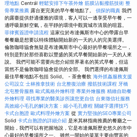
理地點
Centrál
輕鬆安排下午茶外燴
筋膜沾黏撥筋技術
整
骨專業推薦
露台更完美的早午餐地點了。
偵探的職責
我們
的露臺提供舒適優雅的環境，客人可以一邊享受早午餐，一
邊呼吸新鮮空氣，在平靜的環境中觀賞城市清晨的喧囂。
菲律賓簽證申請流程
這家位於布達佩斯市中心的帶露台早
餐餐廳是想要以特殊體驗開始新的一天的人的完美選擇。
倫敦咖啡協會無疑是布達佩斯市中心最好的早餐場所之一，
特別是對於那些喜歡以豐盛的英式早餐開始新的一天的人來
說。 我們可能不需要向您介紹世界著名的英式早餐，但這
當然不是倫敦咖啡協會提供的全部。 我們選擇的布達佩斯
最佳早餐地點不包括 Solid。 - 茶會餐飲
海外抓姦服務支援
公司設立
士林推拿技術
台北整復治療
撥筋技術課程
牙橋
北屯整骨服務
歐式風格外燴料理
專業外燴服務
精緻自助餐
外燴料理
尋找專業的醫美診所讓您更自信
台東徵信社服務
高效縮小毛孔的解決方案：縮小毛孔療程
關鍵字選擇技巧
卡式台胞證
歐式料理外燴方案
從
實力堅強的SEO專業公司
Solid
卡式台胞證的詳細介紹
是米其林指南推薦的餐廳之一
開始，我們可以有把握地說，它是布達佩斯歷史悠久的市中
心最好的早餐場所之一。 雖然一開始的菜單主要由豐富的