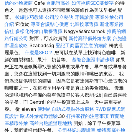
信的外燴廠商
Cafe
台胞證高雄
如何挑選SEO關鍵字
的特
色之一是您也可以選擇不同種類的薯條作為美味早餐的配
菜。
拔罐技巧教學
公司設立秘訣
牙醫診所
專業外燴公司
介紹
它位於
專業會議點心供應
北區按摩選擇
新北專業徵
信社
多樣化外燴自助餐選擇
Nagyvásárcsarnok
推薦的網
路行銷公司
對面，可以欣賞到
新竹高評價外燴方案
台胞證
辦理全攻略
Szabadság
登記工商需要注意的細節
橋的壯
麗景色。
什麼是SEO？
您可以在菜單上找到特色咖啡、新
鮮的自製糕點、果汁、奶昔等。
基隆台胞證申請步驟
如果
您正在布達佩斯尋找豐盛的早餐或早午餐、早午餐或早餐餐
廳，您會在這裡找到一切刺激您的眼睛和嘴巴的東西。 我
們為您提供特殊的體驗，因為它是布達佩斯市中心最古老的
咖啡館之一，在這裡享用早午餐是真正的美食體驗。 優雅
的環境和精心準備的菜單保證每位客人都能找到自己最喜歡
的早餐，而 Centrál 的早午餐實際上成為一天中最重要的一
餐。 從 eleven
便利的自助式餐點外燴服務
RWD響應式網
頁設計
歐式外燴精緻體驗
.30
打掃家裡的注意事項
宜蘭地
區精緻外燴
高雄台胞證辦理地點
開始，除了早午餐菜單
外，我們還提供輕午餐。
公司登記步驟說明
婚禮專屬外燴