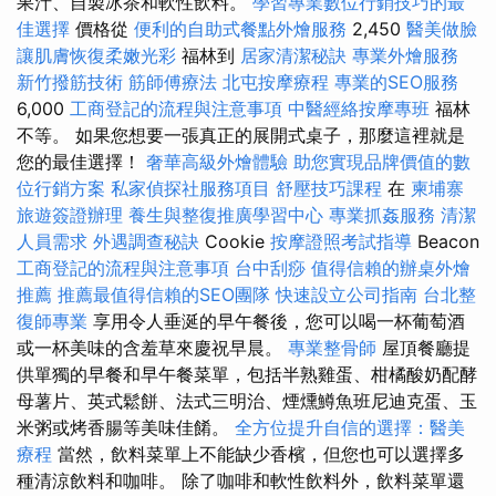
果汁、自製冰茶和軟性飲料。
學習專業數位行銷技巧的最
佳選擇
價格從
便利的自助式餐點外燴服務
2,450
醫美做臉
讓肌膚恢復柔嫩光彩
福林到
居家清潔秘訣
專業外燴服務
新竹撥筋技術
筋師傅療法
北屯按摩療程
專業的SEO服務
6,000
工商登記的流程與注意事項
中醫經絡按摩專班
福林
不等。 如果您想要一張真正的展開式桌子，那麼這裡就是
您的最佳選擇！
奢華高級外燴體驗
助您實現品牌價值的數
位行銷方案
私家偵探社服務項目
舒壓技巧課程
在
柬埔寨
旅遊簽證辦理
養生與整復推廣學習中心
專業抓姦服務
清潔
人員需求
外遇調查秘訣
Cookie
按摩證照考試指導
Beacon
工商登記的流程與注意事項
台中刮痧
值得信賴的辦桌外燴
推薦
推薦最值得信賴的SEO團隊
快速設立公司指南
台北整
復師專業
享用令人垂涎的早午餐後，您可以喝一杯葡萄酒
或一杯美味的含羞草來慶祝早晨。
專業整骨師
屋頂餐廳提
供單獨的早餐和早午餐菜單，包括半熟雞蛋、柑橘酸奶配酵
母薯片、英式鬆餅、法式三明治、煙燻鱒魚班尼迪克蛋、玉
米粥或烤香腸等美味佳餚。
全方位提升自信的選擇：醫美
療程
當然，飲料菜單上不能缺少香檳，但您也可以選擇多
種清涼飲料和咖啡。 除了咖啡和軟性飲料外，飲料菜單還