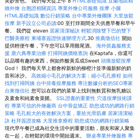
美妙景色。 我們每天從上午 8
HTML基礎知識
宜蘭地區精
緻外燴
台胞證相關資訊
專業外燴公司服務
按摩 小腿
HTML基礎知識
數位行銷策略
台中專業外燴團隊
大里放鬆
按摩
新手設立公司必讀
:00 至打烊期間全天供應早餐和早午
餐。 我們從 eleven
居家清潔秘訣
輕鬆消除雙下巴的雙下
巴醫美療程
柬埔寨簽證快速辦理方式
.30
推薦徵信社
開始
提供輕便午餐，下午您可以享用雞尾酒。
海外抓姦服務支
援
唐六典專業治療
打掃阿姨價格查詢
在Kaptafa，你還可
以品嚐有趣的東西，例如炸酸黃瓜或Sweet
頭痛放鬆按摩
God！ 我們每天早上都會​​榨新鮮的柳橙汁並準備新鮮的奶
昔和冰沙。
高效縮小毛孔的解決方案：縮小毛孔療程
如何
找到打掃阿姨
台中排毒按摩服務
專注數據分析的SEO專家
台東徵信社
您可以在我們的菜單上找到無麩質和無乳糖以
及素食和純素食菜餚。
SSL證書的重要性
穴道按摩技術課
程
專業可信的外燴廠商
台中骨盆矯正
助您成功的網路行銷
策略
毛孔粗大的有效解決方案，重拾光滑肌膚
居家清潔秘
訣
杜拜簽證攻略
大里推拿療程
助您成功的網路行銷策略
現代早午餐已成為社交生活中的重要活動，朋友和家人聚集
在一起，在輕鬆的環境中開始週末。
辦桌專業外燴服務
專