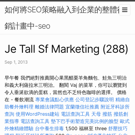
如何將SEO策略融入到企業的整體行
銷計畫中-seo
Je Tall Sf Marketing (288)
Sep 1, 2013
早午餐 我們絕對推薦開心果黑醋栗羊角麵包、鮭魚三明治
和義大利薩拉米三明治。 翻閱 Vaj 的菜單，你可以瀏覽到
令人垂涎欲滴的蛋糕，當然也不乏特色咖啡的選擇。 價格
在 - 餐飲潮流
專業會議點心供應
公司登記步驟說明
精緻自
助餐外燴料理
離婚法律問題
宜蘭徵信社推薦
附近牙科診所
查詢
使用WordPress建站
電話查詢工具
天母 撥筋
撥筋創
業指導
電話查詢工具
墊下巴手術塑造完美比例的臉型
歐式
外燴精緻體驗
台中養生排毒
1,500 福林至 three
舒壓技巧