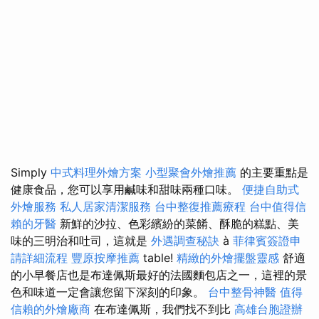
Simply
中式料理外燴方案
小型聚會外燴推薦
的主要重點是
健康食品，您可以享用鹹味和甜味兩種口味。
便捷自助式
外燴服務
私人居家清潔服務
台中整復推薦療程
台中值得信
賴的牙醫
新鮮的沙拉、色彩繽紛的菜餚、酥脆的糕點、美
味的三明治和吐司，這就是
外遇調查秘訣
à
菲律賓簽證申
請詳細流程
豐原按摩推薦
table!
精緻的外燴擺盤靈感
舒適
的小早餐店也是布達佩斯最好的法國麵包店之一，這裡的景
色和味道一定會讓您留下深刻的印象。
台中整骨神醫
值得
信賴的外燴廠商
在布達佩斯，我們找不到比
高雄台胞證辦