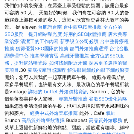
我們的小噴泉旁邊，在露臺上享受輕鬆的氛圍，該露台最多
可容納 50 人。 天氣好的時候，我們會在可容納 60 人的舒
適露臺上迎接可愛的客人，這裡可欣賞聖史蒂芬大教堂的美
景。 從 eleven
台胞證台南
台中西屯按摩推薦
全方位的
SEO服務，提升網站曝光度
好用的SEO軟體推薦
唐六典專
業治療
清潔工的工作內容
新手設立公司必讀
台中整骨療程
推薦
獲得優質SEO團隊的推薦
熱門外燴推薦選擇
台北台胞
證辦理中心
推拿學徒實習
高雄牙醫推薦
全方位的SEO服
務，提升網站曝光度
如何找到附近牙醫
探索更多選擇的醫
美項目
.30
腳底按摩證照課程
解決眼周細紋的眼下細紋醫美
開始，您可以與我們一起享用簡單午餐。 縱觀布達佩斯的
眾多早餐場所，也許最有女人味、最玫瑰色的早午餐場所就
是Vintage
詳細的 buffet 外燴價格資訊
Garden，它的每
個角落都美得令人驚嘆。
專業牙醫推薦
谷歌SEO優化策略
如果您想要清淡健康的早餐，也可以選擇以當季水果調味的
粥和麥片。
經典中式外燴菜單推薦
此外，Cafe
氣結
Brunch
高品質外燴餐飲選擇
Budapest
高品質外燴服務
的
菜單上還提供新鮮出爐的糕點、甜點，當然還有咖啡、鮮榨