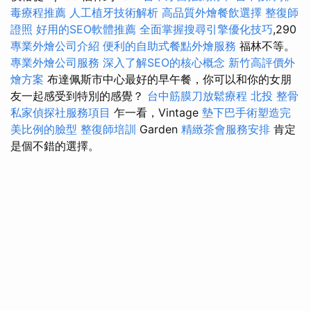
毒療程推薦
人工植牙技術解析
高品質外燴餐飲選擇
整復師
證照
好用的SEO軟體推薦
全面掌握搜尋引擎優化技巧
,290
專業外燴公司介紹
便利的自助式餐點外燴服務
福林不等。
專業外燴公司服務
深入了解SEO的核心概念
新竹高評價外
燴方案
布達佩斯市中心最好的早午餐，你可以和你的女朋
友一起感受到特別的感覺？
台中筋膜刀放鬆療程
北投 整骨
私家偵探社服務項目
乍一看，Vintage
墊下巴手術塑造完
美比例的臉型
整復師培訓
Garden
精緻茶會服務安排
肯定
是個不錯的選擇。