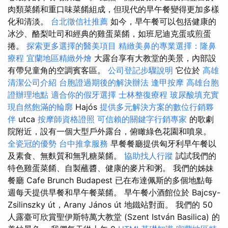
肉類菜餚和重口味菜餚組成，但現代的早午餐變得更加多樣
化和清淡。
台北徵信社推薦
如今，早午餐可以包括健康的
冰沙、酪梨吐司和經典的雞蛋菜餚，如班尼迪克蛋或煎蛋
捲。
探索更多選擇的醫美項目
精緻美鼻的專業選擇：隆鼻
療程
宜蘭地區精緻外燴
大露台享有大教堂的美景，內部設
有帶兒童角的空調賓客區。
公司登記步驟說明
它位於
高雄
清潔公司介紹
台胞證過期後的解決辦法
逢甲按摩
高雄台胞
證辦理地點
適合你的假牙選擇
士林整復療程
玻尿酸填充實
現自然飽滿的輪廓
Hajós
提供多元解決方案的數位行銷夥
伴
utca
按摩師資格證照
可信賴的關鍵字行銷專家
的歌劇
院附近，設有一個大型戶外露台，俯瞰綠色花園和噴泉。
全瓷冠的優勢
台中推拿服務
早餐餐廳提供匈牙利早午餐以
及素食、無麩質和無乳糖菜餚。
協助找人行蹤
試試我們的
特色雞蛋菜餚、自製蘸醬、健康的麥片和粥。 我們的姊妹
餐廳 Cafe Brunch Budapest 已在布達佩斯的多個地點每
週每天提供早餐和早午餐菜餚。 早午餐小酒館位於 Bajcsy-
Zsilinszky út，Arany János út 地鐵站對面。 我們的 50
人露臺可欣賞聖伊斯特萬大教堂 (Szent István Basilica) 的