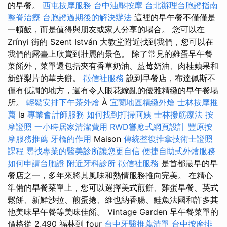
的早餐。
西屯按摩服務
台中油壓按摩
台北辦理台胞證指南
整脊治療
台胞證過期後的解決辦法
這裡的早午餐不僅僅是
一頓飯，而是值得與朋友或家人分享的場合。 您可以在
Zrínyi 街的 Szent István 大教堂附近找到我們，您可以在
我們的露臺上欣賞到壯麗的景色。 除了常見的雞蛋早午餐
菜餚外，菜單還包括夾有香草奶油、藍莓奶油、肉桂蘋果和
新鮮梨片的華夫餅。
徵信社服務
說到早餐店，布達佩斯不
僅有低調的地方，還有令人眼花繚亂的優雅精緻的早午餐場
所。
輕鬆安排下午茶外燴
À
宜蘭地區精緻外燴
士林按摩推
薦
la
專業會計師服務
如何找到打掃阿姨
士林撥筋療法
按
摩證照
一小時居家清潔費用
RWD響應式網頁設計
豐原按
摩服務推薦
牙橋的作用
Maison
傳統整復推拿技術士證照
課程
尋找專業的醫美診所讓您更自信
便捷自助式外燴服務
如何申請台胞證
附近牙科診所
徵信社服務
是首都最早的早
餐店之一，多年來將其風味和熱情服務推向完美。 在精心
準備的早餐菜單上，您可以選擇美式煎餅、雞蛋早餐、英式
鬆餅、新鮮沙拉、煎蛋捲、維也納香腸、鮭魚法國和許多其
他美味早午餐等美味佳餚。 Vintage Garden 早午餐菜單的
價格從 2,490 福林到 four
台中牙醫推薦清單
台中按摩排