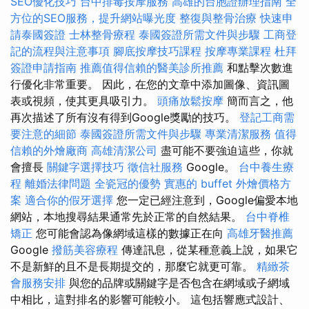
SEO優化技巧
台中排毒按摩服務
高雄的台胞證辦理指南
全
方位的SEO服務，提升網站曝光度
整復與整骨治療
快速申
請泰國簽證
士林整骨療程
泰國簽證所需文件與步驟
工商登
記的流程與注意事項
腳底按摩技巧課程
按摩專業課程
杜拜
簽證申請指南
推薦值得信賴的醫美診所推薦
和點擊次數進
行優化非常重要。 因此，在您的文章中添加圖像、資訊圖
表或視頻，使其更具吸引力。
頭痛放鬆按摩
簡而言之，他
再次描述了所有沒有得到Google獎勵的技巧。
登記工商需
要注意的細節
泰國簽證所需文件與步驟
專業清潔服務
值得
信賴的外燴廠商
高雄清潔公司
盡可能不要強迫這些，你就
會擅長
關鍵字選擇技巧
徵信社服務
Google。
台中養生療
程
離婚法律問題
全瓷冠的優勢
實惠的 buffet 外燴價格方
案
適合你的假牙選擇
您一定已經注意到，Google偏愛本地
網站，本地搜尋結果通常先於正常的自然結果。
台中脊椎
矯正
您可能會認為像網域這樣的數據正在向
高雄牙醫推薦
Google
撥筋美容療程
傳達訊息，從某種意義上說，如果它
不是新鮮的且不是長期提交的，那麼它就更可靠。
精緻茶
會服務安排
與您的品牌或關鍵字是否包含在網域或子網域
中相比，這對排名的影響可能較小。 這包括響應式設計、