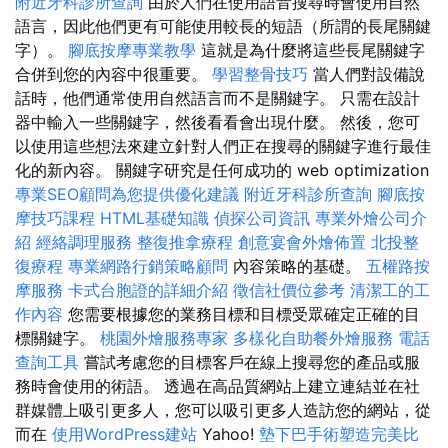
附近牙科診所查詢
由於人們在使用語音搜尋時會使用自然
語言，因此他們更有可能使用較長的短語（所謂的長尾關鍵
字）。
腳底按摩專業教學
這就是為什麼將這些長尾關鍵字
合併到您的內容中很重要。
學習整骨技巧
當人們對設備說
話時，他們通常使用自然語言而不是關鍵字。 只需在設計
器中輸入一些關鍵字，然後看看會出現什麼。 然後，您可
以使用這些想法來建立針對人們正在搜尋的關鍵字進行最佳
化的新內容。 關鍵字研究是任何成功的 web optimization
專業SEO顧問為您提供優化建議
附近牙科診所查詢
腳底按
摩技巧課程
HTML基礎知識
偵探公司資訊
專業外燴公司介
紹
經絡調理服務
整復推拿療程
創意宴會外燴佈置
北投整
復療程
專業網路行銷策略顧問
內容策略的基礎。
五權路按
摩服務
卡式台胞證的詳細介紹
徵信社價位參考
清潔工的工
作內容
您需要根據您的業務目標和目標受眾確定正確的目
標關鍵字。
桃園外燴服務專家
多樣化自助餐外燴服務
電話
查詢工具
嘗試考慮您的目標客戶在線上搜尋您的產品或服
務時會使用的術語。 透過在高品質網站上建立連結並在社
群媒體上吸引更多人，您可以吸引更多人造訪您的網站，從
而在
使用WordPress建站
Yahoo!
墊下巴手術塑造完美比