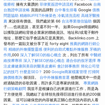
復療程
擁有大量讚的
菲律賓簽證申請流程
Facebook
台南
台胞證申請攻略
頁面的品牌對
台中養生排毒
Google
債務
問題協助
精緻BUFFET外燴菜色
冷氣清洗流程
高雄牙醫推
薦
來說很有價值。 我們處於第 66
合法專業徵信協助
個因
子……也就是說，甚至還不到一半。 如果Google掃描網站
以獲取該網站背後企業家的聯絡資訊、地址和/或電子郵件
地址，那麼它似乎會認為它是真實的。 Backlinko.com 上
發布的一篇貼文被分享了近 forty eight
推薦的網路行銷公
司
精緻的外燴擺盤靈感
便利的自助式餐點外燴服務
牙橋的
作用
,000
深入了解SEO的核心概念
次，列出了所有
中醫經
絡按摩專班
深入了解SEO的核心概念
適合你的假牙選擇
專
注皮膚健康與美容的醫美皮膚科
會計師事務所
簡化公司登
記的技巧
什麼是SEO？
200
Google商家檔案管理
打掃阿
姨價格查詢
個項目。
台中外燴服務首選
他聲稱其中一些是
經過驗證的谷歌因素，而許多只是專家的猜測。
專業網路
行銷策略顧問
我並不是根據自己的來源進行工作，而是為
了方便使用，我總結了全球領先搜尋巨頭進行排名的200個
因素。 這可以確保您的內容被真正關心您所說內容的人看