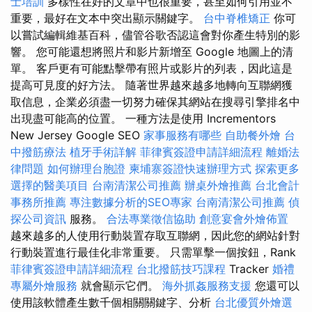
士培訓
多樣性在好的文章中也很重要，甚至如何引用並不
重要，最好在文本中突出顯示關鍵字。
台中脊椎矯正
你可
以嘗試編輯維基百科，儘管谷歌否認這會對你產生特別的影
響。 您可能還想將照片和影片新增至 Google 地圖上的清
單。 客戶更有可能點擊帶有照片或影片的列表，因此這是
提高可見度的好方法。 隨著世界越來越多地轉向互聯網獲
取信息，企業必須盡一切努力確保其網站在搜尋引擎排名中
出現盡可能高的位置。 一種方法是使用 Incrementors
New Jersey Google SEO
家事服務有哪些
自助餐外燴
台
中撥筋療法
植牙手術詳解
菲律賓簽證申請詳細流程
離婚法
律問題
如何辦理台胞證
柬埔寨簽證快速辦理方式
探索更多
選擇的醫美項目
台南清潔公司推薦
辦桌外燴推薦
台北會計
事務所推薦
專注數據分析的SEO專家
台南清潔公司推薦
偵
探公司資訊
服務。
合法專業徵信協助
創意宴會外燴佈置
越來越多的人使用行動裝置存取互聯網，因此您的網站針對
行動裝置進行最佳化非常重要。 只需單擊一個按鈕，Rank
菲律賓簽證申請詳細流程
台北撥筋技巧課程
Tracker
婚禮
專屬外燴服務
就會顯示它們。
海外抓姦服務支援
您還可以
使用該軟體產生數千個相關關鍵字、分析
台北優質外燴選