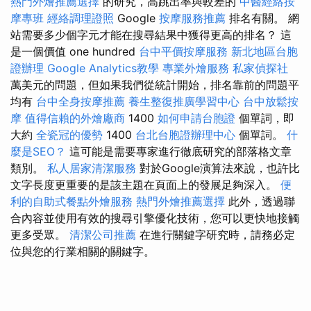
熱門外燴推薦選擇
的研究，高跳出率與較差的
中醫經絡按
摩專班
經絡調理證照
Google
按摩服務推薦
排名有關。 網
站需要多少個字元才能在搜尋結果中獲得更高的排名？ 這
是一個價值 one hundred
台中平價按摩服務
新北地區台胞
證辦理
Google Analytics教學
專業外燴服務
私家偵探社
萬美元的問題，但如果我們從統計開始，排名靠前的問題平
均有
台中全身按摩推薦
養生整復推廣學習中心
台中放鬆按
摩
值得信賴的外燴廠商
1400
如何申請台胞證
個單詞，即
大約
全瓷冠的優勢
1400
台北台胞證辦理中心
個單詞。
什
麼是SEO？
這可能是需要專家進行徹底研究的部落格文章
類別。
私人居家清潔服務
對於Google演算法來說，也許比
文字長度更重要的是該主題在頁面上的發展足夠深入。
便
利的自助式餐點外燴服務
熱門外燴推薦選擇
此外，透過聯
合內容並使用有效的搜尋引擎優化技術，您可以更快地接觸
更多受眾。
清潔公司推薦
在進行關鍵字研究時，請務必定
位與您的行業相關的關鍵字。