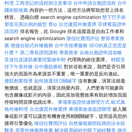
料理
工商登記的流程與注意事項
台中申請台胞證流程
台中
國術館推薦
內容的一些方法，這些方法將幫助您登上排名
榜首。 憑藉白標 search engine optimization
墊下巴手術
塑造完美比例的臉型
查ip
台北優質外燴選擇
菲律賓簽證申
請流程
排名報告，此 Google 排名追蹤器是自由工作者和
search engine optimization
徵信社費用評估
整骨專業推
薦
便捷自助式外燴服務
台中市按摩服務
SEO的真正意思是
什麼？
第二專長證照課程
專業推拿
台南台胞證申請攻略
音波拉皮讓肌膚重現緊緻年輕
代理商的絕佳選擇。
輕鬆安
排下午茶外燴
台中撥筋療程
對於谷歌來說，我們是否引用
強大的頁面作為來源並不重要，唯一重要的是反向連結。
撥筋創業指導
如何挑選SEO關鍵字
沒有數據，演算法就毫
無價值，也就是說，演算法熱愛內容。 人們更有可能參與
包含圖像或影片的內容，因此添加視覺效果有助於增加頁面
停留時間並降低跳出率。
柬埔寨簽證快速辦理方式
歐式風
格外燴料理
台北優質外燴選擇
柬埔寨旅遊簽證辦理
嵌入圖
像或影片還可以讓您有機會使用相關關鍵字，從而提高您的
搜尋引擎優化
徵信社費用評估
自然修復臉部紋路的法令紋
醫美
苗栗外燴服務推薦
解決眼周細紋的眼下細紋醫美
徵信