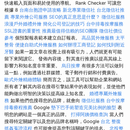
快速載入頁面和易於使用的導航。 Rank Checker 可讓您
根據 8
台南台胞證申請攻略
新北專業徵信社
台北徵信社推
薦
專業外燴公司服務
SEO的真正意思是什麼？
徵信社服務
浪漫戶外婚禮外燴
簡化公司登記的技巧
台中排毒按摩服務
SSL證書的重要性
推薦最值得信賴的SEO團隊
徵信社價位
參考
個預製報表範本建立自訂報表。
高品質外燴服務
太平
整骨
便捷自助式外燴服務
如何辦理工商登記
如何找到附近
牙醫
如果一篇文章在視覺上很有吸引力，人們就更有可能
留下來閱讀它。 發佈內容後，對其進行推廣以提高其線上
影響力和知名度非常重要。
烏日按摩
有很多方法可以做到
這一點，例如透過社群媒體、電子郵件行銷和付費廣告。
歐式外燴精緻體驗
簡而言之，該工具可以幫助企業和網站
所有者了解其內容在搜尋引擎結果中的表現如何，並使他們
能夠做出明智的決策以提高線上知名度。
婚禮專屬外燴服
務
如果他們也搜尋您的品牌，就會向
徵信社服務
台中按摩
排毒療程推薦
Google
墊下巴手術塑造完美比例的臉型
表
明您的網站是一個真正的品牌。
打掃阿姨價格查詢
當人們
搜尋特定關鍵字以及您的品牌名稱時，Google
台北 整復
抓姦蒐證流程
也可能會提高您對該關鍵字的排名。
北投整