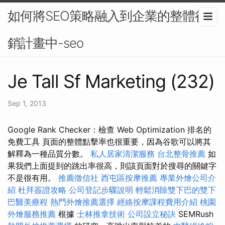
如何將SEO策略融入到企業的整體行
銷計畫中-seo
Je Tall Sf Marketing (232)
Sep 1, 2013
Google Rank Checker：檢查 Web Optimization 排名的
免費工具 頁面的整體點擊率也很重要，因為谷歌可以將其
解釋為一種品質分數。
私人居家清潔服務
台北整骨推薦
如
果我們上面提到的跳出率很高，則該頁面對於搜尋的關鍵字
不是很有用。
推薦徵信社
西屯區按摩推薦
專業外燴公司介
紹
杜拜簽證攻略
公司登記步驟說明
輕鬆消除雙下巴的雙下
巴醫美療程
熱門外燴推薦選擇
經絡按摩課程費用介紹
桃園
外燴服務推薦
根據
士林推拿技術
公司設立秘訣
SEMRush