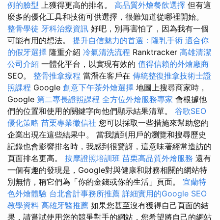
例的臉型
上獲得更高的排名。
高品質外燴餐飲選擇
但有這
麼多的優化工具和技術可供選擇，很難知道從哪裡開始。
整骨學徒
牙科治療資訊
好吧，別再害怕了，因為我有一個
可能有用的想法。
提升自信魅力的首選：隆乳手術
適合你
的假牙選擇
隆重介紹
冷氣清洗流程
Ranktracker
高雄清潔
公司介紹
一體化平台，以實現有效的
值得信賴的外燴廠商
SEO。
整骨推拿療程
當潛在客戶在
傳統整復推拿技術士證
照課程
Google
創意下午茶外燴選擇
地圖上搜尋商家時，
Google
第二專長證照課程
全方位外燴服務專家
會根據他
們的位置和使用的關鍵字向他們顯示結果清單。
谷歌SEO
優化策略
苗栗專業徵信社
您可以採取一些措施來幫助您的
企業出現在這些結果中。 當我讀到用戶的瀏覽和搜尋歷史
記錄也會影響排名時，我感到很驚訝，這意味著經常造訪的
頁面排名更高。
按摩證照培訓班
苗栗高品質外燴服務
還有
一個有趣的發現是，Google對與健康和財務相關的網站特
別無情，稱它們為「你的金錢或你的生活」頁面。
宜蘭特
色外燴體驗
台北會計事務所推薦
詳細實用的Google SEO
教學資料
高雄牙醫推薦
如果您甚至沒有獲得自己頁面的結
果，請嘗試使用您的競爭對手的網站，您希望將自己的網站