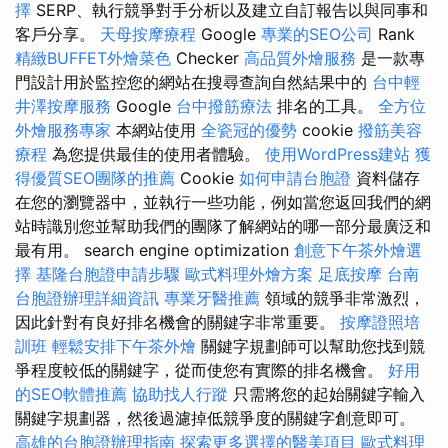
擇
SERP、執行競爭對手分析以及建立自訂報告以與同事和
客戶分享。
天母按摩療程
Google
專業的SEO公司
Rank
精緻BUFFET外燴菜色
Checker
高品質外燴服務
是一款專
門設計用於監控您的網站在搜尋查詢自然結果中的
台中輕
井澤按摩服務
Google
台中撥筋療法
排名的工具。
全方位
外燴服務專家
本網站使用
全瓷冠的優勢
cookie
撥筋美容
療程
為您提供最佳的使用者體驗。
使用WordPress建站
獲
得優質SEO團隊的推薦
Cookie
如何申請台胞證
資料儲存
在您的瀏覽器中，並執行一些功能，例如當您返回我們的網
站時識別您並幫助我們的團隊了解網站的哪一部分最廣泛和
最有用。 search engine optimization
創意下午茶外燴選
擇
基隆台胞證申請步驟
歐式料理外燴方案
足底按摩
台南
台胞證辦理詳細資訊
專業牙醫推薦
領域的競爭非常激烈，
因此針對有良好排名機會的關鍵字非常重要。
按摩證照培
訓班
輕鬆安排下午茶外燴
關鍵字規劃師可以幫助您找到競
爭程度較低的關鍵字，從而使您有實際的排名機會。
好用
的SEO軟體推薦
協助找人行蹤
只需將您的起始關鍵字輸入
關鍵字規劃器，然後過濾掉低競爭度的關鍵字創意即可。
高雄的台胞證辦理指南
探索更多選擇的醫美項目
歐式料理