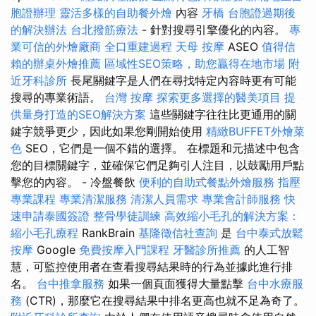
胞證辦理
靈活多樣的自助餐外燴
內容
牙橋
台胞證過期後
的解決辦法
台北撥筋療法
- 針對搜尋引擎優化的內容。
專
業可信的外燴廠商
全口重建過程
天母 按摩
ASEO
值得信
賴的辦桌外燴推薦
區域性SEO策略，助您贏得在地市場
附
近牙科診所
長尾關鍵字是人們在尋找特定內容時更有可能
搜尋的專業術語。
台灣 按摩
探索更多選擇的醫美項目
提
供量身打造的SEO解決方案
這些關鍵字往往比更通用的關
鍵字競爭更少，因此如果您剛開始使用
精緻BUFFET外燴菜
色
SEO，它們是一個不錯的選擇。 在標題和元描述中包含
您的目標關鍵字，並確保它們足夠引人注目，以鼓勵用戶點
擊您的內容。 - 冷盤餐飲
便利的自助式餐點外燴服務
指壓
專業課程
專業清潔服務
清潔人員需求
專業會計師服務
快
速申請泰國簽證
整骨學徒訓練
高效縮小毛孔的解決方案：
縮小毛孔療程
RankBrain
基隆徵信社查詢
是
台中泰式放鬆
按摩
Google
免費按摩入門課程
牙醫診所推薦
的人工智
慧，可監控使用者在查看搜尋結果時的行為並據此進行排
名。
台中推拿服務
如果一個頁面獲得大量點擊
台中水療服
務
(CTR)，那麼它在搜尋結果中排名更高也就不足為奇了。