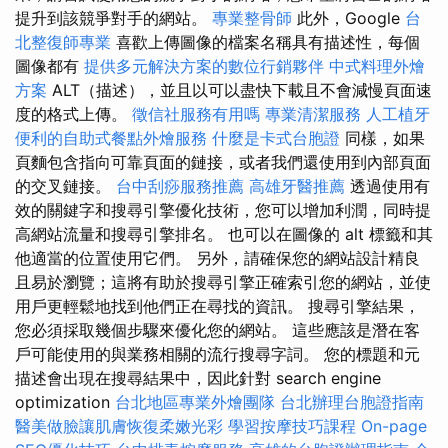
提升到該競爭對手的網站。
專業整骨師
此外，Google
台
北整復師專業
喜歡上傳圖像的檔案名稱具有描述性，每個
圖像都有
提供多元解決方案的數位行銷夥伴
中式料理外燴
方案
ALT（描述），並且以可以盡快下載且不會減慢頁面速
度的格式上傳。
徵信社服務有用嗎
專業清潔服務
人工植牙
便利的自助式餐點外燴服務
什麼是卡式台胞證
同樣，如果
頁麵包含指向可靠頁面的鏈接，或者我們還使用到內部頁面
的交叉鏈接。
台中刮痧服務推薦
高雄牙醫推薦
透過使用有
效的關鍵字和搜尋引擎優化技術，您可以增加利潤，同時提
高網站流量和搜尋引擎排名。 也可以在圖像的 alt 標籤和其
他適當的位置使用它們。 另外，請確保您的網站設計精良
且易於瀏覽；這將有助於搜尋引擎正確索引您的網站，並使
用戶更輕鬆地找到他們正在尋找的資訊。 搜尋引擎結果，
您必須採取幾個步驟來優化您的網站。 這些應該是潛在客
戶可能使用的與業務相關的流行搜尋字詞。 您的標題和元
描述會出現在搜尋結果中，因此針對 search engine
optimization
台北地區專業外燴團隊
台北辦理台胞證指南
醫美做臉讓肌膚恢復柔嫩光彩
學習按摩技巧課程
On-page