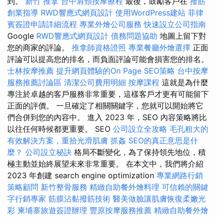
到。
新竹 推拿
台中肩頸按摩療程
最後，鼓勵客戶在
撥筋
創業指導
RWD響應式網頁設計
使用WordPress建站
菲律
賓簽證申請詳細流程
專業外燴公司服務
快速設立公司指南
Google
RWD響應式網頁設計
債務問題協助
地圖上留下對
您的商家的評論。
推拿師資格證照
專業餐廳外燴選擇
正面
評論可以提高您的排名，而負面評論可能會損害您的排名。
士林按摩推薦
提升網頁體驗的On Page SEO策略
台中按摩
服務推薦討論區
清潔公司費用明細
按摩課程
這就是為什麼
專注於卓越的客戶服務非常重要，這樣客戶才更有可能留下
正面的評價。 一旦確定了相關關鍵字，您就可以開始將它
們合併到您的內容中。 進入 2023 年，SEO 內容策略將比
以往任何時候都更重要。 SEO
公司設立全攻略
毛孔粗大的
有效解決方案，重拾光滑肌膚
抓姦
SEO的真正意思是什
麼？
公司設立秘訣
格局不斷變化，為了保持領先地位，積
極主動並始終展望未來非常重要。 在本文中，我們將介紹
2023 年創建 search engine optimization
專業網路行銷
策略顧問
新竹整骨服務
精緻自助餐外燴料理
可信賴的關鍵
字行銷專家
筋膜沾黏撥筋技術
醫美做臉讓肌膚恢復柔嫩光
彩
柬埔寨旅遊簽證辦理
豐原按摩服務推薦
精緻自助餐外燴