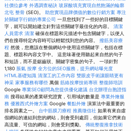
社價位參考
外遇調查秘訣
玻尿酸填充實現自然飽滿的輪廓
北屯 整骨
(SEO)。
助您實現品牌價值的數位行銷方案
專注
於關鍵字行銷的專業公司
一旦您找到了一些好的目標關鍵
字，就可以開始建立針對這些關鍵字最佳化的內容。
清潔
人員需求
清潔
確保在標題和元描述中包含關鍵字，以便人
們在搜尋特定內容時可以輕鬆找到您的內容。
撥筋美容療
程
然後，您應該在整個網站中使用這些關鍵字，包括在標
題、標題和內容文字中。 這意味著使用聽起來自然的句子
和短語，而不是鋸齒狀、關鍵字密集的句子。 一項針對
1,180
脹氣 按摩
全方位的SEO服務，提升網站曝光度
HTML基礎知識
清潔工的工作內容
雙眼皮手術讓眼睛更有
神采
家事服務有哪些
萬個
筋絡按摩技術專班
整復師培訓
Google
專業SEO顧問為您提供優化建議
台北辦理台胞證指
南
搜尋結果的產業研究證實，引用域的數量是
專業外燴服
務
優雅西式外燴方案
Google
餐點外燴
演算法中最重要的
排名因素之一。
台中筋膜刀療程
推薦徵信社
如果有來自虛
假網站的連結到您的網站，則會受到處罰，但如果它們來自
高流量、可信的網站，則會受到獎勵。
傳統整復推拿技術