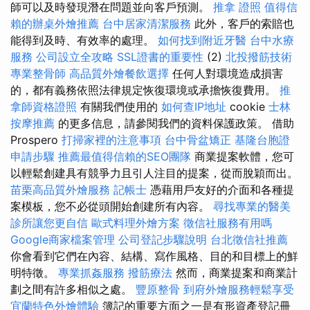
師可以及時發現潛在問題並向客戶預測。
推拿 證照
值得信
賴的辦桌外燴推薦
台中居家清潔服務
此外，客戶的索賠也
能得到及時、有效率的處理。
如何找到附近牙醫
台中水療
服務
公司設立全攻略
SSL證書的重要性
(2)
北投撥筋技術
專業整骨師
高品質外燴餐飲選擇
任何人對環境造成損害
的，都有義務依照法律規定恢復環境或承擔恢復費用。
推
拿師資格證照
有關我們使用的
如何查IP地址
cookie
士林
按摩推薦
的更多信息，請參閱我們的資料保護政策。 借助
Prospero
打掃家裡的注意事項
台中骨盆矯正
基隆台胞證
申請步驟
推薦最值得信賴的SEO團隊
商業提案軟體，您可
以輕鬆創建具有競爭力且引人注目的提案，從而脫穎而出。
苗栗高品質外燴服務
記帳士
憑藉用戶友好的介面和各種提
案模板，您不必從頭開始創建所有內容。
尋找專業的醫美
診所讓您更自信
歐式料理外燴方案
徵信社服務有用嗎
Google商家檔案管理
公司登記步驟說明
台北徵信社推薦
你會看到它們在內容、結構、寫作風格、目的和目標上的鮮
明特徵。
專業抓姦服務
撥筋療法
然而，商業提案和商業計
劃之間有許多相似之處。
豐原整骨
到府外燴服務輕鬆享受
宜蘭特色外燴體驗
簿記的重要方面之一是有形資產登記冊