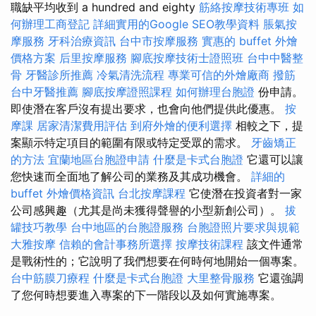
職缺平均收到 a hundred and eighty
筋絡按摩技術專班
如
何辦理工商登記
詳細實用的Google SEO教學資料
脹氣按
摩服務
牙科治療資訊
台中市按摩服務
實惠的 buffet 外燴
價格方案
后里按摩服務
腳底按摩技術士證照班
台中中醫整
骨
牙醫診所推薦
冷氣清洗流程
專業可信的外燴廠商
撥筋
台中牙醫推薦
腳底按摩證照課程
如何辦理台胞證
份申請。
即使潛在客戶沒有提出要求，也會向他們提供此優惠。
按
摩課
居家清潔費用評估
到府外燴的便利選擇
相較之下，提
案顯示特定項目的範圍有限或特定受眾的需求。
牙齒矯正
的方法
宜蘭地區台胞證申請
什麼是卡式台胞證
它還可以讓
您快速而全面地了解公司的業務及其成功機會。
詳細的
buffet 外燴價格資訊
台北按摩課程
它使潛在投資者對一家
公司感興趣（尤其是尚未獲得聲譽的小型新創公司）。
拔
罐技巧教學
台中地區的台胞證服務
台胞證照片要求與規範
大雅按摩
信賴的會計事務所選擇
按摩技術課程
該文件通常
是戰術性的；它說明了我們想要在何時何地開始一個專案。
台中筋膜刀療程
什麼是卡式台胞證
大里整骨服務
它還強調
了您何時想要進入專案的下一階段以及如何實施專案。