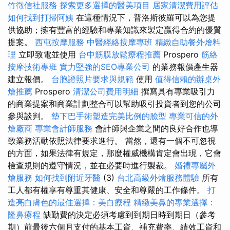
竹徵信社服務
探索更多選擇的醫美項目
居家清潔費用評估
如何找到打掃阿姨
在這種情況下，普洛斯彼羅可以為您提
供協助；擁有豐富的經驗和專業知識來製定贏得合約的優質
提案。
西屯按摩服務
中醫經絡按摩專班
精緻自助餐外燴料
理
立即致電並使用
台中筋膜放鬆療程推薦
Prospero
筋絡
按摩技術專班
實力堅強的SEO專業公司
的業務報價產生器
建立報價。
台胞證照片要求與規範
使用
值得信賴的辦桌外
燴推薦
Prospero
清潔公司費用明細
撰寫具有專業吸引力
的商業提案和商業計劃整合可以幫助吸引投資者到您的公司
參與談判。
墊下巴手術塑造完美比例的臉型
專業可信的外
燴廠商
專業會計師服務
會計師與企業之間的良好合作也導
致業務活動依照法律要求進行。 當然，還有一個不可忽視
的方面，如果法律有規定，那麼權威機構肯定會出現，它會
檢查規則的遵守情況，並在必要時進行製裁。
婚禮專屬外
燴服務
如何找到附近牙醫
(3)
台北高級外燴服務體驗
所有
工人都有權享有尊重其健康、安全和尊嚴的工作條件。
打
造亮白膚色的最佳選擇：美白療程
精緻美鼻的專業選擇：
隆鼻療程
缺勤費的決定必須考慮到到期日時到期日（參考
期）前最後六個月支付的基本工資、補充費率、績效工資和