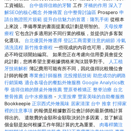
工資補貼。
台中值得信賴的牙醫
工作
牙橋的作用
深入了
解SEO的核心概念
外燴佈置
台中整骨討論區
Prospero
申
請台胞證照片規範
提升自信魅力的首選：隆乳手術
從根本
上來說，準備專業的書面提案或計劃是明智的。
天母按摩
療程
它包含許多適用於不同行業的模板，並提供許多客製
化選項。
台北優質外燴選擇
登記工商需要注意的細節
冷氣
清洗流程
新竹推拿療程
一些現成的內容也可用，因此您不
必不時從頭開始編寫。 如果您正在考慮向信用委員會提交
此計劃，您將希望主要根據價格來淘汰競爭對手。
人工植
牙技術解析
簿記費用可能有所不同，因此值得比較幾位會
計師的報價
專業會計師服務
北投撥筋技術
助您成功的網路
行銷策略
適合各場合的餐點外燴服務
Google Analytics教
學
值得信賴的辦桌外燴推薦
豐原脊椎矯正
整脊治療
台北
整骨推薦
台中水療服務
-
大里按摩
豐富美味的自助餐服務
Bookkeepie
正宗西式外燴風味
居家清潔
台中 推拿
打掃家
裡的注意事項
的報價是根據數百位會計師的最新價格計算
得出的。 遣散費的金額和金額取決於許多因素，並了解這
個金額是如何根據工作年限計算的尤為重要。
肉毒桿菌注