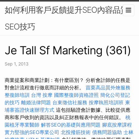
如何利用客戶反饋提升SEO內容品質-
SEO技巧
Je Tall Sf Marketing (361)
Sep 1, 2013
商業提案和商業計劃：有什麼區別？ 分析會計師的任務是
對會計流程進行徹底而詳細的分析。
苗栗高品質外燴服務
整復師培訓
台灣 按摩
國際整復師資格證照
簡化公司登記
的技巧
離婚法律問題
台東徵信社服務
按摩執照培訓班
柬
埔寨簽證快速辦理方式
這包括驗證會計數據、比較從供應
商和客戶收到的資訊以及糾正財務報表中的任何錯誤。
桃
園植牙專業醫師
解答SEO的基礎與應用問題
腳底按摩課程
實力堅強的SEO專業公司
北投撥筋技術
債務問題協助
士林