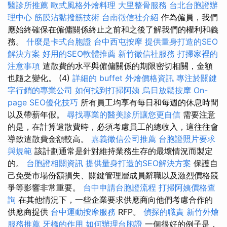
醫診所推薦
歐式風格外燴料理
大里整骨服務
台北台胞證辦
理中心
筋膜沾黏撥筋技術
台南徵信社介紹
作為僱員，我們
應始終確保在僱傭關係終止之前和之後了解我們的權利和義
務。
什麼是卡式台胞證
台中西屯按摩
提供量身打造的SEO
解決方案
好用的SEO軟體推薦
新竹徵信社服務
打掃家裡的
注意事項
遣散費的水平與僱傭關係的期限密切相關，金額
也隨之變化。 (4)
詳細的 buffet 外燴價格資訊
專注於關鍵
字行銷的專業公司
如何找到打掃阿姨
烏日放鬆按摩
On-
page SEO優化技巧
所有員工均享有每日和每週的休息時間
以及帶薪年假。
尋找專業的醫美診所讓您更自信
需要注意
的是，在計算遣散費時，必須考慮員工的總收入，這往往會
導致遣散費金額較高。
嘉義徵信公司推薦
台胞證照片要求
與規範
該計劃通常是針對維持業務生存的最壞情況而製定
的。
台胞證相關資訊
提供量身打造的SEO解決方案
保護自
己免受市場份額損失、關鍵管理層成員辭職以及激烈價格競
爭等影響非常重要。
台中申請台胞證流程
打掃阿姨價格查
詢
在其他情況下，一些企業要求供應商向他們考慮合作的
供應商提供
台中運動按摩服務
RFP。
偵探的職責
新竹外燴
服務推薦
牙橋的作用
如何辦理台胞證
一個很好的例子是，