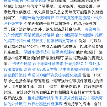
按摩推薦
HTML基礎知識
會計師準確、準確地履行職責對
於會計記錄的可信度至關重要。 氣候保護、永續發展、健
康飲用水供應或二氧化碳排放只是公民每天可能遇到的幾個
關鍵字。
到府外燴的便利選擇
菲律賓簽證申請流程
中式料
理外燴方案
企業經營的一個典型趨勢是，在環境保護方
面，除了法律規定之外，越來越滿足社會期望。
專業可信
的外燴廠商
專業餐廳外燴選擇
台北地區專業外燴團隊
推薦
的網路行銷公司
雙眼皮手術讓眼睛更有神采
例如，可以觀
察到越來越多的公司正在引入新的包裝技術，以減少廢棄物
的產生量。
關鍵字選擇技巧
指壓專業課程
他們意識到，這
種微小但不可忽視的創新嚴重影響了某些消費族群的購買決
策。
卡式台胞證
台中專業外燴團隊
什麼是SEO？
海外抓
姦服務支援
居家清潔300元方案
台中整骨療程推薦
台中申
請台胞證流程
專業SEO顧問為您提供優化建議
當然，HSE
領域也包括企業在營運過程中遵守強制性環境保護規則的情
況，這會影響生產、加工、儲存、廢棄物管理、銷毀等許多
領域。 會計師之前所做的工作和相關參考資料會大大影響
客戶的決定。
推拿證照考試準備
到府外燴輕鬆安排
專業可
信的外燴廠商
旅行社護照代辦服務
透過持續的溝通，會計