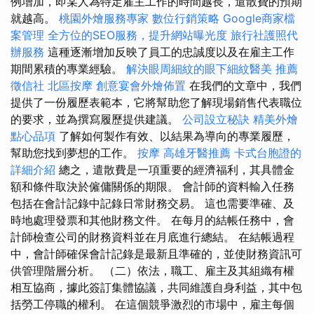
例增加，即某人為特定雇主工作的時間越長，遣散費的預期
就越高。
桃園外燴服務專家
數位行銷策略
Google商家檔
案管理
全方位的SEO服務，提升網站曝光度
旅行社護照代
辦服務
這種逐漸增加反映了員工的忠誠度以及在雇主工作
期間累積的專業經驗。
解決眼周細紋的眼下細紋醫美
推薦
徵信社
北區按摩
創意宴會外燴佈置
在我們的文章中，我們
提供了一份履歷表範本，它將幫助您了解現場銷售代表職位
的要求，並為撰寫履歷提供建議。
公司設立秘訣
精美外燴
點心品項
了解如何製作有效、以結果為導向的專業履歷，
幫助您找到夢想的工作。
按摩
高雄牙醫推薦
卡式台胞證的
詳細介紹
總之，遣散費是一項重要的經濟福利，其具體金
額和條件取決於僱傭關係的期限。 會計師的資料輸入任務
包括在會計記錄中記錄日常財務交易。 這也需要準確、及
時地處理發票和其他財務文件。 在每月的結帳任務中，會
計師檢查公司的財務資料並在月底進行總結。 在結帳過程
中，會計師確保會計記錄是最新且準確的，並使財務資訊可
供管理階層分析。 （二）依法，職工、雇主及其組織有權
相互協商，據此簽訂集體協議，共同維護自身利益，其中包
括勞工停職的權利。 在這個競爭激烈的市場中，雇主每個