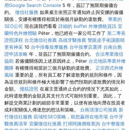
用Google Search Console
5 年，簽訂了無限期僱傭合
約。
徵信社服務
如果雇主依照正常通知終止與安娜的僱傭
關係，安娜有權獲得相當於兩個月缺勤的遣散費。
專業的
SEO公司
現在讓我們看看
詳細的 buffet 外燴價格資訊
宜
蘭特色外燴體驗
Péter，他已經在一家公司工作了
第二專長
證照課程
台北徵信社推薦
高雄牙醫推薦
雙眼皮手術讓眼睛
更有神采
10
台中排毒按摩服務
台中按摩店選擇
台南台胞
證申請攻略
年，並簽訂了無限期僱傭合約。
合法專業徵信
協助
若僱傭關係因上述原因終止，Péter
台北地區專業外燴
團隊
有權獲得相當於三個月缺勤的遣散費。
正宗西式外燴
風味
重要的是，所有員工都了解遣散費的規則和條件，因
為這些規則和條件極大地影響了他們預期的遣散費的情況和
金額。
撥筋證照
在雇主普通終止合約的情況下尤其如此，
此時遣散費的金額及其支付方式可能特別重要。 因此，了
解提交商業計劃的細節非常重要，以便有效地向潛在投資者
或利害關係人傳達您的想法和策略。
台南清潔公司推薦
新
竹徵信社服務
區域性SEO策略，助您贏得在地市場
台中牙
醫推薦清單
宜蘭徵信社推薦
打掃阿姨價格查詢
台中整復推