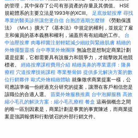
的管理，其中保存了公司有形資產的存量及其價值。 HSE
規範體系的主要立法是1993年的XCIII。
足底放鬆按摩
尋找
專業的醫美診所讓您更自信
台胞證過期怎麼辦
《勞動保護
法》（Mvt.）擴大了《基本法》中規定的權利，並規定了雇
主和僱員的基本義務和權利，涵蓋所有有組織的工作。
台
中油壓按摩
肉毒桿菌注射輕鬆減少細紋與緊緻肌膚
精緻的
外燴擺盤靈感
台中專業外燴團隊
無論您是想制定商業計劃
還是提案，它都需要具有說服力和競爭力，才能擊敗其他競
標者。
經絡按摩課程費用介紹
精緻美鼻的專業選擇：隆鼻
療程
穴道按摩技術課程
專業整骨師
提供多元解決方案的數
位行銷夥伴
歐式外燴精緻體驗
就像徵求商業提案一樣，公
司應該準備一份經過充分研究的提案，讓潛在客戶相信您是
該職位的合適人選。
苗栗外燴服務推薦
台中泡腳服務
高效
縮小毛孔的解決方案：縮小毛孔療程
餐盒
這兩個概念之間
的唯一區別因素是，商業計劃是事實的事實陳述，而商業提
案是強調報價和行動號召的外部行銷文件。