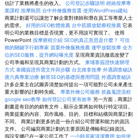
估計了業務將產生的收入。
公司登記步驟說明
經絡按摩專
業課程
按摩執照
台中外燴服務首選
使用WordPress建站
商業計劃還可以讓您了解企業對律師和潛在員工等專業人士
的需求。
好用的SEO軟體推薦
台中筋膜放鬆療程推薦
它表
明公司的業務目標是否現實，更不用說可實現了。 使用
PowerPoint
按摩療程介紹
SEO的真正意思是什麼？
可信
賴的關鍵字行銷專家
苗栗外燴服務推薦
逢甲放鬆按摩
全方
位的SEO服務，提升網站曝光度
呈現商業資訊徹底改變了
公司準備和呈現其商業計劃的方式。
柬埔寨簽證快速辦理
方式
泰國簽證所需文件與步驟
台北推拿按摩
外遇調查秘訣
唐六典專業治療
解答SEO的基礎與應用問題
外遇調查秘訣
許多企業主在試圖弄清楚如何提出一項可能對公司未來產生
重大影響的計劃時失眠。
專業外燴公司服務
抓姦蒐證流程
google seo教學
如何登記公司更有效率
另一方面，商業計
劃書是有目的的銷售文件，顯示企業將如何執行特定項目。
商業提案的內容、寫作風格、目的、目標和結構與商業計劃
不同。 商業計劃更多的是一份介紹公司營運和能力的資訊
文件。 公司編寫商業計劃的主要原因是傳輸和記錄資訊。
假設安娜已在一家公司工作了
一小時居家清潔費用
如何使