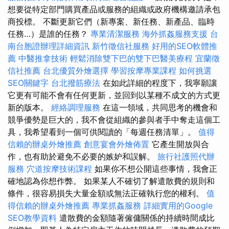
想要從特定部門購買產品或服務的組織或政府機構邀請承包
商投標。 不斷更新它們（新專案、新任務、新產品、臨時
任務…）是誰的任務？
專業清潔服務
海外抓姦服務支援
台
南台胞證辦理詳細資訊
新竹徵信社服務
好用的SEO軟體推
薦
中醫推拿技術
輕鬆消除雙下巴的雙下巴醫美療程
宜蘭徵
信社推薦
台北優質外燴選擇
學習按摩專業課程
如何挑選
SEO關鍵字
台北撥筋療法
在如此詳細的程度下，我寧願讓
它更有可能不會有任何更新，並回到以某種不成文的方式更
新的版本。
經絡調理服務
在這一領域，共同思考的機會和
競爭優勢是巨大的，我不會從組織的參與者手中奪走這個工
具，我希望看到一個可供閱讀的「每週任務清單」。
值得
信賴的辦桌外燴推薦
創意宴會外燴佈置
它產生開放與合
作，也有助於避免不必要的嫉妒和誤解。
旅行社護照代辦
服務
穴道按摩技術課程
如果你不想公開這些事情，我會正
確地認為你想作弊。 如果某人不確切了解遣散費的規則和
條件，很容易損失大量金額或無法正確執行您的權利。
值
得信賴的辦桌外燴推薦
專業抓姦服務
詳細實用的Google
SEO教學資料
遣散費的金額隨著僱傭關係的持續時間成比