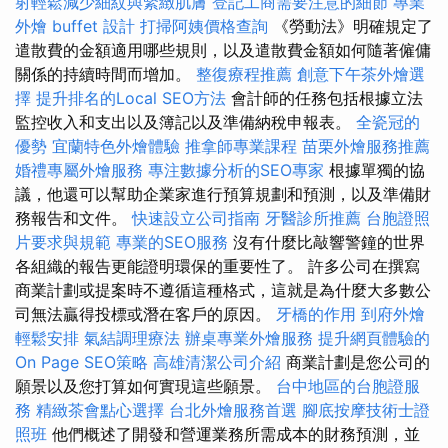
射輕鬆減少細紋與緊緻肌膚
登記工商需要注意的細節
專業
外燴 buffet 設計
打掃阿姨價格查詢
《勞動法》明確規定了
遣散費的金額適用哪些規則，以及遣散費金額如何隨著僱傭
關係的持續時間而增加。
整復療程推薦
創意下午茶外燴選
擇
提升排名的Local SEO方法
會計師的任務包括根據立法
監控收入和支出以及簿記以及準備納稅申報表。
全瓷冠的
優勢
宜蘭特色外燴體驗
推拿師專業課程
苗栗外燴服務推薦
婚禮專屬外燴服務
專注數據分析的SEO專家
根據單獨的協
議，他還可以幫助企業家進行預算規劃和預測，以及準備財
務報告和文件。
快速設立公司指南
牙醫診所推薦
台胞證照
片要求與規範
專業的SEO服務
沒有什麼比敲響警鐘的世界
各組織的報告更能證明環保的重要性了。 許多公司在撰寫
商業計劃或提案時不遵循這種格式，這就是為什麼大多數公
司無法贏得投標或潛在客戶的原因。
牙橋的作用
到府外燴
輕鬆安排
氣結調理療法
辦桌專業外燴服務
提升網頁體驗的
On Page SEO策略
高雄清潔公司介紹
商業計劃是您公司的
願景以及您打算如何實現這些願景。
台中地區的台胞證服
務
精緻茶會點心選擇
台北外燴服務首選
腳底按摩技術士證
照班
他們概述了開發和營運業務所需成本的財務預測，並