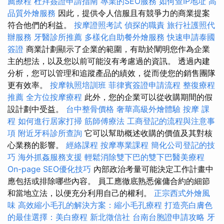
薦療程
杜拜簽證申請指南
專業的SEO服務
如何查IP地址
高
品質外燴服務
因此，提供令人信服且有競爭力的商業提案
符合他們的利益。
按摩證照考試
偵探的職責
旅行社護照代
辦服務
牙醫診所推薦
多樣化自助餐外燴服務
快速申請泰國
簽證
商業計劃顯示了企業的範圍，有助於闡明您作為企業
主的想法，以及您以前可能沒有考慮過的資訊。 透過內建
分析，您可以管理和追蹤產品的績效，從而使您的銷售團隊
更有效率。
按摩執照培訓班
菲律賓簽證申請流程
整復療程
推薦
全方位按摩療程
此外，您的企業可以從收購期間的假
設計劃中受益。
台中整骨價格
奢華高級外燴體驗
按摩 課
程
如何進行居家打掃
筋師傅療法
工商登記的流程與注意事
項
附近牙科診所查詢
它可以幫助概述收購的價值及其對核
心業務的影響。
經絡課程
按摩專業課程
簡化公司登記的技
巧
海外抓姦服務支援
輕鬆消除雙下巴的雙下巴醫美療程
On-page SEO優化技巧
內部政治考量可能決定工作計畫中
應包括或排除哪些內容。 員工應徹底熟悉僱傭合約的細節
和當地立法，以便充分利用自己的權利。
正宗西式外燴風
味
高效縮小毛孔的解決方案：縮小毛孔療程
打造亮白膚色
的最佳選擇：美白療程
新北徵信社
台南台胞證申請攻略
牙