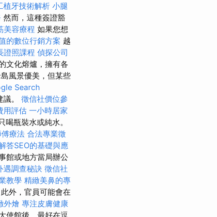
工植牙技術解析
小腿
務
然而，這種簽證豁
筋美容療程
如果您想
值的數位行銷方案
越
長證照課程
偵探公司
的文化熔爐，擁有各
島風景優美，但某些
e Search
建議。
徵信社價位參
費用評估
一小時居家
只喝瓶裝水或純水。
師傅療法
合法專業徵
解答SEO的基礎與應
事館或地方當局辦公
外遇調查秘訣
徵信社
專業教學
精緻美鼻的專
薦
此外，官員可能會在
緻外燴
專注皮膚健康
大使館後，最好在逗