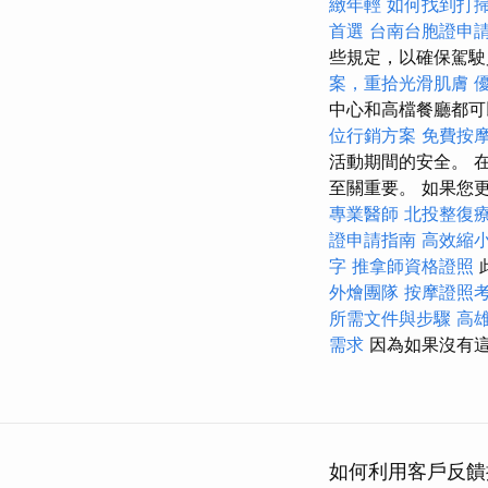
緻年輕
如何找到打
首選
台南台胞證申
些規定，以確保駕
案，重拾光滑肌膚
中心和高檔餐廳都
位行銷方案
免費按
活動期間的安全。 
至關重要。 如果您
專業醫師
北投整復
證申請指南
高效縮
字
推拿師資格證照
外燴團隊
按摩證照
所需文件與步驟
高
需求
因為如果沒有這
如何利用客戶反饋提