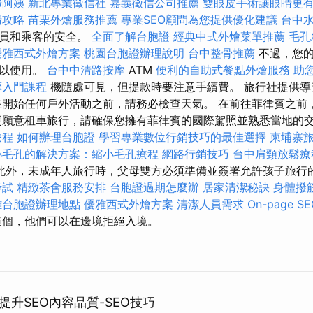
掃阿姨
新北專業徵信社
嘉義徵信公司推薦
雙眼皮手術讓眼睛更
請攻略
苗栗外燴服務推薦
專業SEO顧問為您提供優化建議
台中
駛員和乘客的安全。
全面了解台胞證
經典中式外燴菜單推薦
毛孔
優雅西式外燴方案
桃園台胞證辦理說明
台中整骨推薦
不過，您
可以使用。
台中中清路按摩
ATM
便利的自助式餐點外燴服務
助
摩入門課程
機隨處可見，但提款時要注意手續費。 旅行社提供導
在開始任何戶外活動之前，請務必檢查天氣。 在前往菲律賓之前
更願意租車旅行，請確保您擁有菲律賓的國際駕照並熟悉當地的
療程
如何辦理台胞證
學習專業數位行銷技巧的最佳選擇
柬埔寨
小毛孔的解決方案：縮小毛孔療程
網路行銷技巧
台中肩頸放鬆
此外，未成年人旅行時，父母雙方必須準備並簽署允許孩子旅行
考試
精緻茶會服務安排
台胞證過期怎麼辦
居家清潔秘訣
身體撥
雄台胞證辦理地點
優雅西式外燴方案
清潔人員需求
On-page 
個，他們可以在邊境拒絕入境。
升SEO內容品質-SEO技巧