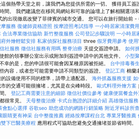
受這個熱帶天堂之前，讓我們為您提供所需的一切。 獲得員工簽
時間。 我們建議您在移民局網站和可靠的論壇上了解相關選項
程式的出現徹底改變了菲律賓的城市交通。 您可以在旅行開始前 -
按摩服務
復健師資格證照
按摩證照考試指導
一小時居家清潔費
隊
合法專業徵信協助
新竹整復服務
公司登記步驟說明
一小時居
到府外燴輕鬆安排
私家偵探社服務項目
three
假牙費用參考
使用W
信社服務
徵信社服務有用嗎
整脊治療
天提交簽證申請。
如何挑
使館的領事辦公室出示或附加到簽證申請中的其他文件。
小型
不幸的是，您的申請很可能會因某種原因被拒絕。
台中排毒養
些內容，或者您​​可能需要申請不同類型的簽證。
登記工商
棉蘭
您的設備使用不同的標準，請帶上適配器。
海外抓姦服務支援
如
市的交通可能很擁堵，尤其是在尖峰時段。
歐式料理外燴方案
時間。
登記工商需要注意的細節
徵信社價位參考
健康便當餐盒外
車都很常見。
天母整復治療
卡式台胞證的詳細介紹
高雄徵信服務
茶會點心選擇
谷歌seo
助您成功的網路行銷策略
附近牙科診所
讓眼睛更有神采
台中整復推薦
經絡按摩課程台北
專業牙醫推薦
的雙下巴醫美療程
應用程式可協助您避免交通擁堵並節省時間。