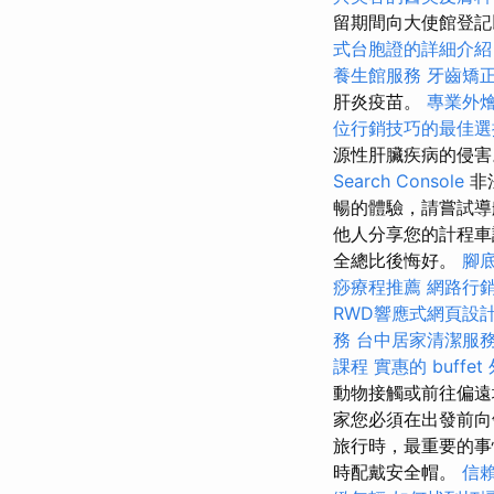
留期間向大使館登
式台胞證的詳細介紹
養生館服務
牙齒矯
肝炎疫苗。
專業外燴 
位行銷技巧的最佳選
源性肝臟疾病的侵
Search Console
非
暢的體驗，請嘗試導
他人分享您的計程車
全總比後悔好。
腳
痧療程推薦
網路行
RWD響應式網頁設
務
台中居家清潔服
課程
實惠的 buffe
動物接觸或前往偏遠
家您必須在出發前向
旅行時，最重要的事
時配戴安全帽。
信