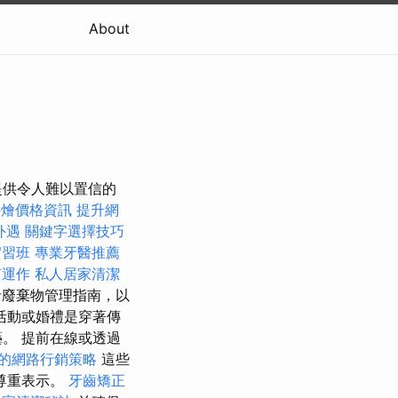
About
提供令人難以置信的
 外燴價格資訊
提升網
外遇
關鍵字選擇技巧
實習班
專業牙醫推薦
何運作
私人居家清潔
廢棄物管理指南，以
活動或婚禮是穿著傳
。 提前在線或透過
的網路行銷策略
這些
尊重表示。
牙齒矯正