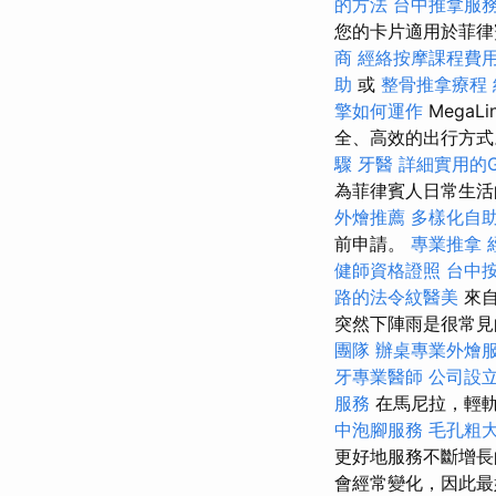
的方法
台中推拿服
您的卡片適用於菲
商
經絡按摩課程費
助
或
整骨推拿療程
擎如何運作
MegaLi
全、高效的出行方
驟
牙醫
詳細實用的Go
為菲律賓人日常生活
外燴推薦
多樣化自
前申請。
專業推拿
健師資格證照
台中
路的法令紋醫美
來自
突然下陣雨是很常
團隊
辦桌專業外燴
牙專業醫師
公司設
服務
在馬尼拉，輕軌
中泡腳服務
毛孔粗
更好地服務不斷增
會經常變化，因此