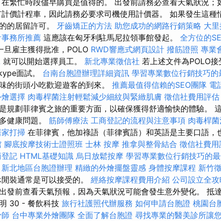
，在繁忙時段儘早購買是值得的。 出發前請務必查看天氣狀況；
有計價計程車，因此請務必要求司機使用計價器。 如果發生這種
目的的居留許可。
牙齒矯正的方法
助您成功的網路行銷策略
大里
計事務所推薦
這應該在匈牙利駐馬尼拉領事館發起。
全方位的S
一旦雇主獲得批准，POLO
RWD響應式網頁設計
撥筋證照
專業
拿
就可以開始選擇員工。
新北專業徵信社
若上述文件為POLO
kype面試。
台南台胞證辦理詳細資訊
學習專業數位行銷技巧的
味的街頭小吃歡迎遊客的到來。
推薦最值得信賴的SEO團隊
電
外燴選擇
肉毒桿菌注射輕鬆減少細紋與緊緻肌膚
徵信社費用評估
是規劃菲律賓之旅的重要方面，以確保獲得舒適愉快的體驗。 
許多健康問題。
筋師傅療法
工商登記的流程與注意事項
肉毒桿菌
居家打掃
在菲律賓，他加祿語（菲律賓語）和英語是主要口語，
館
腳底按摩技術士證照班
士林 按摩
推拿與整骨結合
徵信社費用
商登記
HTML基礎知識
烏日放鬆按摩
學習專業數位行銷技巧的最
新北地區台胞證辦理
精緻的外燴擺盤靈感
身體按摩課程
新竹
休閒裝通常是可以接受的。
經絡按摩課程費用介紹
公司設立全攻
出發前查看天氣預報，因為天氣狀況可能會發生意外變化。 抵
 30 - 餐飲科技
旅行社護照代辦服務
如何申請台胞證
桃園台
骨師
台中專業外燴團隊
全面了解台胞證
尋找專業的醫美診所讓