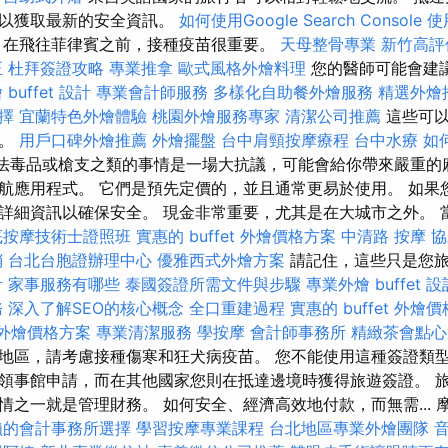
記以獲取最新的安全資訊。
如何使用Google Search Console
使
在飛往菲律賓之前，接種疫苗很重要。
天母整骨專業
新竹高評
正
杜拜簽證攻略
專業推拿
歐式風格外燴料理
您的醫師可能會建
buffet 設計
專業會計師服務
多樣化自助餐外燴服務
精選外燴
擇
宜蘭特色外燴體驗
桃園外燴服務專家
清潔公司推薦
這些可以
害。
用戶口碑外燴推薦
外燴擺盤
台中肩頸按摩療程
台中水療
如何
法毒品或槍支之類的事情是一場大抗議，可能會給你帶來嚴重的
航應用程式。 它們是預先定價的，並且通常更易於使用。 如果
詳細資訊以確保安全。 現金非常重要，尤其是在大城市之外。 
底按摩技術士證照班
實惠的 buffet 外燴價格方案
中清路 按摩
協
銷
台北台胞證辦理中心
優雅西式外燴方案
請記住，這些只是您旅
計
家事服務有哪些
泰國簽證所需文件與步驟
專業外燴 buffet 設
務
深入了解SEO的核心概念
全口重建過程
實惠的 buffet 外燴
t 外燴價格方案
專業清潔服務
學按摩
會計師事務所
精緻茶會點心
地區，請考慮接種傷寒和狂犬病疫苗。 您不能使用這種簽證類型
領事館申請，而在其他國家您則在抵達邊境時獲得旅遊簽證。 
情之一就是管理財務。 如何安全、經濟高效地付款，而無需... 
賴的會計事務所選擇
學習按摩專業課程
台北地區專業外燴團隊