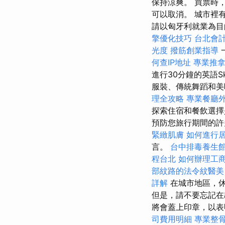
保持涼爽。 買票時
可以取消。 城市裡
請以匈牙利就業為
擎優化技巧
台北會
光度
撥筋創業指導
何查IP地址
專業推
進行30分鐘的英語S
服裝、傳統舞蹈和美
理全攻略
專業餐廳
探索住宿和餐飲選擇
預防您旅行期間的
緊緻肌膚
如何進行
言。
台中排毒養生
程台北
如何辦理工
部紋路的法令紋醫美
詳解
在城市地區，
但是，請不要忘記在
將會蓋上印章，以表明
司費用明細
專業整