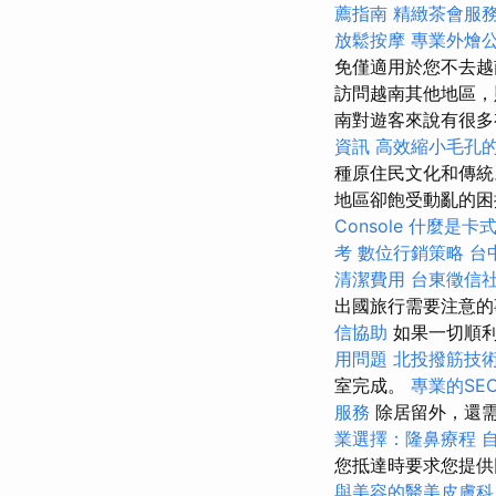
薦指南
精緻茶會服
放鬆按摩
專業外燴
免僅適用於您不去越
訪問越南其他地區
南對遊客來說有很多
資訊
高效縮小毛孔
種原住民文化和傳
地區卻飽受動亂的
Console
什麼是卡
考
數位行銷策略
台
清潔費用
台東徵信
出國旅行需要注意的
信協助
如果一切順
用問題
北投撥筋技
室完成。
專業的SE
服務
除居留外，還
業選擇：隆鼻療程
您抵達時要求您提
與美容的醫美皮膚科