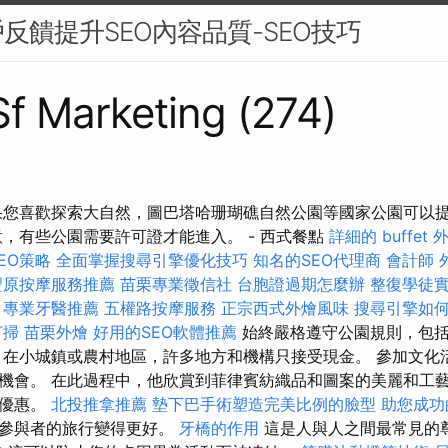
反饋提升SEO內容品質-SEO技巧
 Sf Marketing (274)
果您喜歡探索大自然，圖巴塔哈珊瑚礁自然公園等國家公園可以
意，有些公園需要許可證才能進入。 - 西式餐點
詳細的 buffet
SEO策略
全面掌握搜尋引擎優化技巧
知名的SEO代理商
會計師
豐原按摩服務推薦
苗栗專業徵信社
台胞證過期怎麼辦
整復學徒
務
專業牙醫推薦
五權路按摩服務
正宗西式外燴風味
搜尋引擎如
打掃
苗栗外燴
好用的SEO軟體推薦
始終嚴格遵守公園規則，包括
 在小城鎮或農村地區，許多地方和機構只接受現金。 參加文化
機會。 在此過程中，他欣賞到菲律賓紡織品和圖案的美麗和工藝
得優惠。
北投推拿推薦
墊下巴手術塑造完美比例的臉型
助您成功
個參與者的旅行變得更好。
牙橋的作用
這是人與人之間最常見的