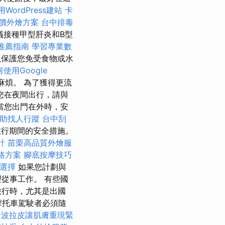
用WordPress建站
卡
價外燴方案
台中排毒
議接種甲型肝炎和B型
推薦指南
學習專業數
保護您免受食物或水
使用Google
麻煩。 為了獲得更流
您在夜間出行，請與
當您出門在外時，安
助找人行蹤
台中刮
行期間的安全措施。
計
苗栗高品質外燴服
價格方案
腳底按摩技巧
選擇
如果您計劃與
從事工作。 有些國
旅行時，尤其是出國
摩托車駕駛者必須隨
音波拉皮讓肌膚重現緊