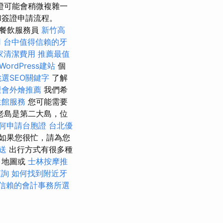
證可能會稍微複雜一
和簽證申請流程。
 餐飲服務員
新竹高
用
台中值得信賴的牙
家清潔費用
推薦最值
ordPress建站
個
選SEO關鍵字
了解
聚會外燴推薦
我們希
生館服務
您可能需要
老島是第二大島，位
何申請台胞證
台北優
如果您很忙，請為您
送
出行方式有很多種
地圖或
士林按摩推
查詢
如何找到附近牙
信賴的會計事務所選