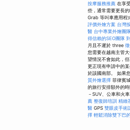
按摩服務推薦
在享
些，通常需要更長的
Grab 等叫車應用
評價外燴方案
台灣
醫
台中專業外燴團
得信賴的SEO團隊
月且不遲於 three
徵
您需要在越南主管大
望情況不會如此，但
更正現有申請中的某
於該國南部。 如果
質外燴選擇
菲律賓城
的旅行安排額外的
－SUV、公車和火
薦
整復師培訓
精緻
醫
GPS
雙眼皮手術
擇
輕鬆消除雙下巴