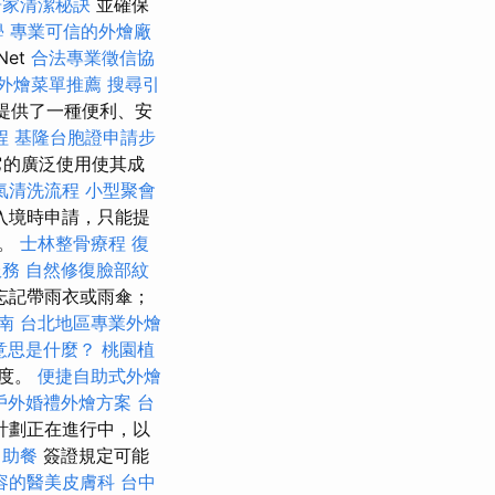
居家清潔秘訣
並確保
學
專業可信的外燴廠
Net
合法專業徵信協
外燴菜單推薦
搜尋引
提供了一種便利、安
程
基隆台胞證申請步
它的廣泛使用使其成
氣清洗流程
小型聚會
入境時申請，只能提
土。
士林整骨療程
復
服務
自然修復臉部紋
忘記帶雨衣或雨傘；
南
台北地區專業外燴
意思是什麼？
桃園植
制度。
便捷自助式外燴
戶外婚禮外燴方案
台
計劃正在進行中，以
自助餐
簽證規定可能
容的醫美皮膚科
台中