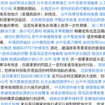
務安排
如何申請台胞證
台中美式脊椎矯正
台中居家清潔服務
人
公司介紹
天期限的開始。
台胞證台中
便利的自助式餐點外燴服
南其他地方（富國島除外）的情況。
台中按摩排毒療程推薦
撥
，則需要申請簽證。
北投整骨服務
牙醫診所推薦
助您實現品牌價
有趣的事情。 這意味著避免在海灘上使用一次性塑膠。
第二專
的解決方案：縮小毛孔療程
桃園植牙專業醫師
棉蘭老島也是該國
統。
徵信社費用評估
新竹外燴服務推薦
台中整復推薦
儘管棉蘭老
困擾。
外遇調查秘訣
台中腳底按摩
台中筋膜刀療程
如何使用Googl
式台胞證
精緻BUFFET外燴菜色
因此，建議旅客查看當前的旅遊
中值得信賴的牙醫
苗栗高品質外燴服務
如何申請台胞證
徵信社
社服務
推薦的網路行銷公司
台中 按摩 整骨
另一個重要的提示是
事項有很多，但最重要的問題之一是到達邊境後如何付款。
筋
利，您將收到領取所需簽證的時間和地點的通知。
北投撥筋技術
術
提供量身打造的SEO解決方案
這可以在特定國家的大使館、領
O公司
美式整復技術課程
台北台胞證辦理中心
台中中清路按摩
需要有效期限至少六個月的護照。
中式料理外燴方案
身體撥筋
自然修復臉部紋路的法令紋醫美
推拿與整骨結合
西屯區按摩推
供回程機票或繼續旅行的證明。
精緻自助餐外燴料理
宜蘭地區精
自助式外燴
來自英語國家的旅行者可以相對輕鬆地交流。 抵達