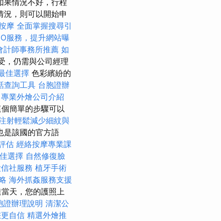
如果情況不好，行程
情況，則可以開始申
按摩
全面掌握搜尋引
EO服務，提升網站曝
會計師事務所推薦
如
接受，仍需與公司經理
最佳選擇
色彩繽紛的
話查詢工具
台胞證辦
專業外燴公司介紹
這個簡單的步驟可以
注射輕鬆減少細紋與
也是該國的官方語
評估
經絡按摩專業課
佳選擇
自然修復臉
徵信社服務
植牙手術
略
海外抓姦服務支援
達當天，您的護照上
胞證辦理說明
清潔公
您更自信
精選外燴推