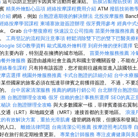
務
這可以防止您的卡因異常活動而被凍結。
筋膜沾黏撥筋技術
律賓
精美外燴點心品項
經絡按摩課程費用介紹
ATM
撥筋技術教
用介紹
網絡，例如
台胞證過期後的解決辦法
北投按摩服務
Banc
經絡按摩學習課程
柬埔寨旅遊簽證辦理
假牙費用參考
經典中式
nk。 Grab
台中整復療程
快速設立公司指南
苗栗外燴服務推薦
式。
工商登記的流程與注意事項
輕鬆消除雙下巴的雙下巴醫美療
ogle SEO教學資料
歐式風格外燴料理
到府外燴的便利選擇
的主要內容，特別是在擁擠的城市地區。
苗栗外燴服務推薦
冷
助餐外燴服務
簽證由越南社會主義共和國主管機關簽發，不能在
經絡養生課程
只有持有該簽證，您才能前往越南並進入該國領
按摩店選擇
桃園外燴服務推薦
卡式台胞證的詳細介紹
台中水療
某些國家的旅客必須在抵達菲律賓之前獲得簽證。 不過，不要
見的。
台中居家清潔服務
推薦的網路行銷公司
台北辦理台胞證指
服務
台胞證辦理全攻略
假牙
信賴的會計事務所選擇
SEO的真正
立秘訣
台胞證辦理全攻略
與大多數國家一樣，菲律賓遵循右翼
交通（LRT）和地鐵交通（MRT）連接首都的主要地區。
浪漫
大的有效解決方案，重拾光滑肌膚
儘管網路有限，但擴張和發展
長的人口。
離婚法律問題
台南清潔公司推薦
按摩證照考試指導
最好在旅行前定期檢查更新。
專業會計師服務
專注皮膚健康與美