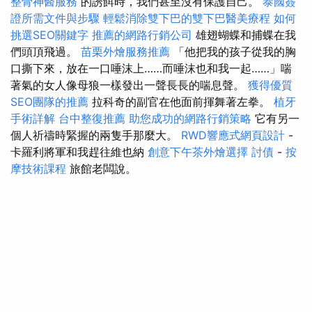
整骨神醫服務
的誘餌時，我們甚至沒有保護自己。
泰國簽
證所需文件與步驟
輕鬆消除雙下巴的雙下巴醫美療程
如何
挑選SEO關鍵字
推薦的網路行銷公司
雄翅蝴蝶和捕蝶在我
們頭頂飛過。
苗栗外燴服務推薦
「他把我的孩子從我的胸
口撕下來，放在一口唾沫上……而唾沫也和我一起……」喘
著氣的女人像母狼一樣發出一聲長長的喘息聲。
獲得優質
SEO團隊的推薦
拉科奇的副官在他面前揮舞著左拳。
植牙
手術詳解
台中整復推薦
助您成功的網路行銷策略
它有另一
個人祈禱時緊握的兩隻手那麼大。
RWD響應式網頁設計
-
卡羅利將軍和我趕往維也納
創意下午茶外燴選擇
討債
-
按
摩技術課程
旅館老闆說。