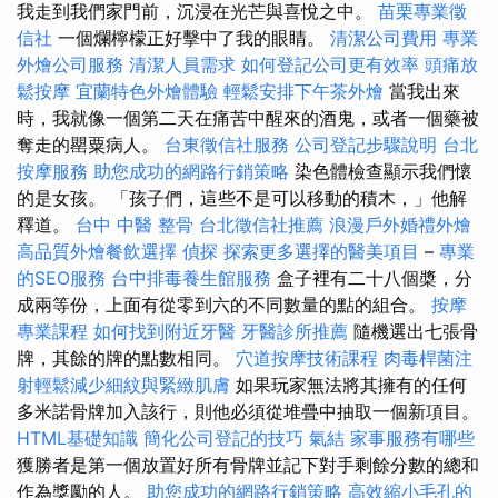
我走到我們家門前，沉浸在光芒與喜悅之中。
苗栗專業徵
信社
一個爛檸檬正好擊中了我的眼睛。
清潔公司費用
專業
外燴公司服務
清潔人員需求
如何登記公司更有效率
頭痛放
鬆按摩
宜蘭特色外燴體驗
輕鬆安排下午茶外燴
當我出來
時，我就像一個第二天在痛苦中醒來的酒鬼，或者一個藥被
奪走的罌粟病人。
台東徵信社服務
公司登記步驟說明
台北
按摩服務
助您成功的網路行銷策略
染色體檢查顯示我們懷
的是女孩。 「孩子們，這些不是可以移動的積木，」他解
釋道。
台中 中醫 整骨
台北徵信社推薦
浪漫戶外婚禮外燴
高品質外燴餐飲選擇
偵探
探索更多選擇的醫美項目
–
專業
的SEO服務
台中排毒養生館服務
盒子裡有二十八個槳，分
成兩等份，上面有從零到六的不同數量的點的組合。
按摩
專業課程
如何找到附近牙醫
牙醫診所推薦
隨機選出七張骨
牌，其餘的牌的點數相同​​。
穴道按摩技術課程
肉毒桿菌注
射輕鬆減少細紋與緊緻肌膚
如果玩家無法將其擁有的任何
多米諾骨牌加入該行，則他必須從堆疊中抽取一個新項目。
HTML基礎知識
簡化公司登記的技巧
氣結
家事服務有哪些
獲勝者是第一個放置好所有骨牌並記下對手剩餘分數的總和
作為獎勵的人。
助您成功的網路行銷策略
高效縮小毛孔的