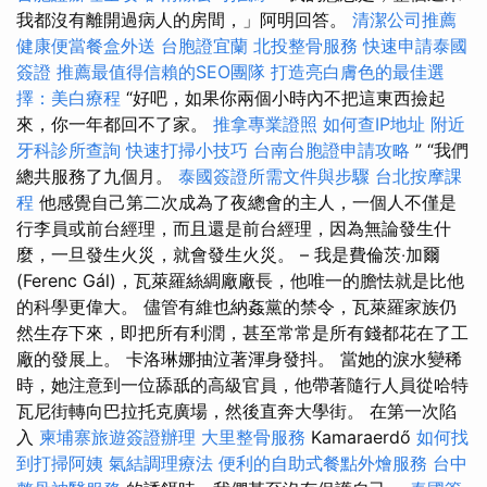
我都沒有離開過病人的房間，」阿明回答。
清潔公司推薦
健康便當餐盒外送
台胞證宜蘭
北投整骨服務
快速申請泰國
簽證
推薦最值得信賴的SEO團隊
打造亮白膚色的最佳選
擇：美白療程
“好吧，如果你兩個小時內不把這東西撿起
來，你一年都回不了家。
推拿專業證照
如何查IP地址
附近
牙科診所查詢
快速打掃小技巧
台南台胞證申請攻略
” “我們
總共服務了九個月。
泰國簽證所需文件與步驟
台北按摩課
程
他感覺自己第二次成為了夜總會的主人，一個人不僅是
行李員或前台經理，而且還是前台經理，因為無論發生什
麼，一旦發生火災，就會發生火災。 – 我是費倫茨‧加爾
(Ferenc Gál)，瓦萊羅絲綢廠廠長，他唯一的膽怯就是比他
的科學更偉大。 儘管有維也納姦黨的禁令，瓦萊羅家族仍
然生存下來，即把所有利潤，甚至常常是所有錢都花在了工
廠的發展上。 卡洛琳娜抽泣著渾身發抖。 當她的淚水變稀
時，她注意到一位舔舐的高級官員，他帶著隨行人員從哈特
瓦尼街轉向巴拉托克廣場，然後直奔大學街。 在第一次陷
入
柬埔寨旅遊簽證辦理
大里整骨服務
Kamaraerdő
如何找
到打掃阿姨
氣結調理療法
便利的自助式餐點外燴服務
台中