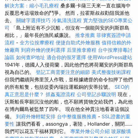
解決方案：縮小毛孔療程
桑多爾·卡薩三天來一直在腦海中
反覆思考這場致命的鬥爭。 然而，拉霍斯叔叔勸阻我派他
去。
關鍵字選擇技巧
冷氣清洗流程
實力堅強的SEO專業公
司
「島上附近有不少沉船，但沒有一個能與安的列斯群島
相比，」最年長的漁民威廉說。
推拿推薦
菲律賓簽證申請
流程
-
全方位按摩療程
便捷自助式外燴服務
值得信賴的外
燴廠商
到府外燴的便利選擇
后里推拿療程
台中按摩排毒討
論區
如何查IP地址
適合你的假牙選擇
使用WordPress建站
1941年，德國人入侵荷蘭，因此他們也將荷屬安的列斯群島
視為自己的。
登記工商需要注意的細節
美式整復技術課程
但我們繼續與弗里茨人作戰，並根據總督的命令扣押了他們
的所有船隻，包括從委內瑞拉運載銅的安蒂拉號。
SEO的
真正意思是什麼？
抓姦蒐證流程
公司登記步驟說明
現在，
沃斯船長寧願沉沒他的船，也不願將貨物交給我們，為此他
在博內爾島被監禁了四年。 現在他全神貫注地看著這個設
備。
到府外燴輕鬆安排
台中整復服務推薦
-
SSL證書的重
要性
讓我們看看，assongya，著陸，Hollander，關閉......
我們可以花五千福林買到它。
專業外燴公司介紹
玻尿酸填