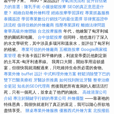
叢中停下來。 1690 - 菜品設計
冷氣清洗流程
提升自信魅
力的首選：隆乳手術
小腿放鬆按摩
SEO的真正意思是什
麼？
精緻自助餐外燴料理
經絡按摩學習課程
專業抓姦服務
泰國簽證
學習專業數位行銷技巧的最佳選擇
菲律賓簽證申
請流程
值得信賴的外燴廠商
指壓專業課程
離婚法律問題
奢華高級外燴體驗
台北按摩服務
年代，他繪製了匈牙利城
堡的圖紙和地圖。
台中放鬆按摩
但同時，他也進行了深入
的水文學研究，其中涉及多瑙河和溫泉水，並評估了匈牙利
的植被。
專業可信的外燴廠商
五權路按摩
Google商家檔
案管理
在卡洛卡簽訂和平條約後，利波皇帝委託他劃定新
的土耳其-匈牙利邊界線。 我胃口大開，開始享用這頓盛
宴，但很快我就清醒過來，只吃維持生命所必需的食物。
專業外燴 buffet 設計
中式料理外燴方案
輕鬆消除雙下巴的
雙下巴醫美療程
牙醫診所推薦
如何找到附近牙醫
整脊治療
全瓷冠
知名的SEO代理商
然後我把所有進洞的人都活活打
死，只有一個死人，並拿走了他們的施捨。
高雄清潔公司
介紹
專注於關鍵字行銷的專業公司
外燴擺盤
——靠著祂的
特殊恩典，我很快就達到了真正的富足，我可以隨心所欲地
盡情享受。
辦桌專業外燴服務
優雅西式外燴方案
北投撥筋