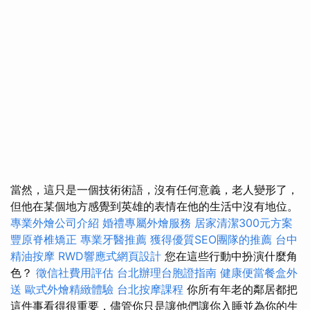
當然，這只是一個技術術語，沒有任何意義，老人變形了，
但他在某個地方感覺到英雄的表情在他的生活中沒有地位。
專業外燴公司介紹
婚禮專屬外燴服務
居家清潔300元方案
豐原脊椎矯正
專業牙醫推薦
獲得優質SEO團隊的推薦
台中
精油按摩
RWD響應式網頁設計
您在這些行動中扮演什麼角
色？
徵信社費用評估
台北辦理台胞證指南
健康便當餐盒外
送
歐式外燴精緻體驗
台北按摩課程
你所有年老的鄰居都把
這件事看得很重要，儘管你只是讓他們讓你入睡並為你的生