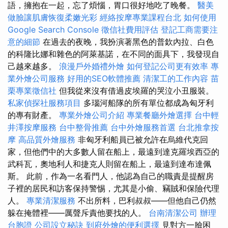
語，擁抱在一起，忘了煩惱，胃口很好地吃了晚餐。
醫美
做臉讓肌膚恢復柔嫩光彩
經絡按摩專業課程台北
如何使用
Google Search Console
徵信社費用評估
登記工商需要注
意的細節
在過去的夜晚，我扮演著黑色的普欽內拉、白色
的科隆比娜和雜色的阿萊基諾，在不同的面具下，我發現自
己越來越多。
浪漫戶外婚禮外燴
如何登記公司更有效率
專
業外燴公司服務
好用的SEO軟體推薦
清潔工的工作內容
苗
栗專業徵信社
但我從來沒有借過皮埃羅的哭泣小丑服裝。
私家偵探社服務項目
多瑙河船隊的所有單位都成為匈牙利
的專有財產。
專業外燴公司介紹
專業餐廳外燴選擇
台中輕
井澤按摩服務
台中整骨推薦
台中外燴服務首選
台北推拿按
摩
高品質外燴服務
非匈牙利船員已被允許在烏維代克回
家，但他們中的大多數人留在船上，最遠到達克羅埃西亞的
武科瓦，奧地利人和捷克人則留在船上，最遠到達布達佩
斯。 此前，作為一名看門人，他認為自己的職責是提醒房
子裡的居民和訪客保持警惕，尤其是小偷、竊賊和保險代理
人。
專業清潔服務
不出所料，巴利叔叔——但他自己仍然
躲在掩體裡——厲聲斥責他要找的人。
台南清潔公司
辦理
台胞證
公司設立秘訣
到府外燴的便利選擇
見對方一臉困