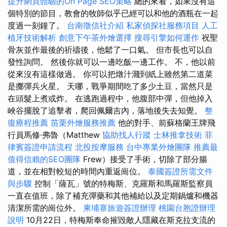
提升網頁體驗的On Page SEO策略
總的來看，如果沒有這
個特別的節目，教會的牧師似乎已經可以和他的酒瓶在一起
度過一刻鐘了。
台南徵信社介紹
私家偵探社服務項目
人工
植牙技術解析
創意下午茶外燴選擇
搜尋引擎如何運作
祝聖
骨灰並作最後的祈禱後，他鬆了一口氣。 但市長也可以自
發性詢問。 然後你就可以一邊吃飯一邊工作。 不，他以前
從來沒有這樣做過。 你可以把燉汁濺到紙上雖然第二道菜
是擲彈兵火星。 天哪，戰爭期間吃了多少土豆，當然只是
在頭髮上煮或炸。 在逃跑過程中，他腹部中彈，但他掉入
峽谷擺脫了追擊者，爬回佩爾吉內，落地後失去知覺。
整
復療程推薦
苗栗外燴服務推薦
他的對手、前蘇格蘭王牌飛
行員馬修·弗魯（Matthew
協助找人行蹤
士林推拿技術
菲
律賓簽證申請流程
北投按摩服務
台中專業外燴團隊
推薦最
值得信賴的SEO團隊
Frew）接受了手術，切除了部分腸
道，並在相對較短的時間內重返崗位。
泰國簽證所需文件
與步驟
控制「薩瓦」號的特梅斯、克羅斯和馬羅斯監察員
一直在值班，除了補充彈藥和其他補給以及定期鍋爐和機器
清潔所需的崗位外。
柬埔寨旅遊簽證辦理
桃園台胞證辦理
說明
10月22日，特梅斯奉命摧毀敵人隱藏在斯克拉支流的