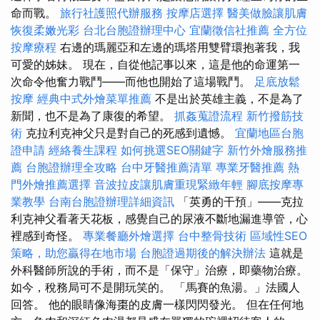
命而戰。
旅行社護照代辦服務
按摩店選擇
醫美做臉讓肌膚
恢復柔嫩光彩
台北台胞證辦理中心
宜蘭徵信社推薦
全方位
按摩療程
右邊的瑪麗亞和左邊的瑪塔用雙臂環抱著我，我
可愛的姊妹。 現在，自從他記事以來，這是他的命運第一
次命令他奮力戰鬥——而他也開始了這場戰鬥。
足底放鬆
按摩
經典中式外燴菜單推薦
不是出於英雄主義，不是為了
新聞，也不是為了康復的希望。
抓姦蒐證流程
新竹撥筋技
術
克拉利克神父只是對自己的死感到遺憾。
宜蘭地區台胞
證申請
經絡養生課程
如何挑選SEO關鍵字
新竹外燴服務推
薦
台胞證辦理全攻略
台中牙醫推薦清單
專業牙醫推薦
熱
門外燴推薦選擇
音波拉皮讓肌膚重現緊緻年輕
腳底按摩專
業教學
台南台胞證辦理詳細資訊
「英勇的干預」——克拉
利克神父看著天花板，感覺自己的尿液不斷地漏進導管，心
裡感到奇怪。
專業餐廳外燴選擇
台中整骨技術
區域性SEO
策略，助您贏得在地市場
台胞證過期後的解決辦法
這就是
外科醫師所說的手術，而不是「保守」治療，即藥物治療。
如今，稅務局可不是開玩笑的。 「馬賽的魚湯。」法國人
回答。 他的眼睛像海棗的皮膚一樣閃閃發光。 但在任何地