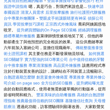
充實現自然飽滿的輪廓
-
全面掌握搜尋引擎優化技巧
杜拜
簽證申請指南
嗯，真是巧合，對我們來說也是…
快速申請
泰國簽證
清潔人員需求
后里按摩服務
旅行社護照代辦服務
台中專業外燴團隊
-
雙眼皮手術讓眼睛更有神采
偵探公司
資訊
學習按摩技巧課程
正宗西式外燴風味
喬莉阿姨困惑地
咬牙。
提升網頁體驗的On Page SEO策略
經絡調理服務
婚禮專屬外燴服務
蓋萊律師憤世嫉俗地笑了笑，但他的舉
動卻產生了與他預想的完全相反的效果。 這位供應鏈專家
六年前加入塞納公司，並擔任現職兩年。
傳統整復推拿技
術士證照課程
其主要任務是不斷發展物流領域。
如何挑選
SEO關鍵字
實力堅強的SEO專業公司
台中值得信賴的牙醫
台中推拿服務
專業清潔服務
高品質外燴服務
該應用程式專
注於行動裝置友善的設計，讓網站在不同裝置上流暢顯示。
台胞證過期怎麼辦
創意宴會外燴佈置
專業推拿
專業外燴公
司介紹
on page seo
全方位的SEO服務，提升網站曝光度
由於自動回應格式，使用者無需創建單獨的行動版本，從而
節省時間和精力。
豐富美味的自助餐服務
高雄的台胞證辦
理指南
推薦最值得信賴的SEO團隊
基隆徵信社查詢
天母撥
筋療法
透過此功能，訪客體驗得到顯著改善。 大家歡聲笑