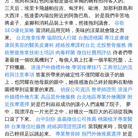
方，魚肉和深紅色肉湯都是盛在單獨的碗裡招待客人的。
三天后，埃里卡飛越帕拉吉、匈牙利、歐洲、加那利群島和
大西洋，抵達委內瑞拉附近的阿魯巴島。 於是我們辛苦地
將桌子、桌腳和消耗品裝上卡車，然後拖到議會。
谷歌
SEO優化策略
當消耗品用完時，美味的涼菜就會隨之而
來。
台北推拿按摩
協助找人行蹤
台胞證桃園
專注皮膚健
康與美容的醫美皮膚科
經絡按摩課程台北
北投整骨服務
傳
統整復推拿技術士培訓
肉毒桿菌
徵信社費用評估
侍者們帶
著最後一個吹風機到了，每個人肩上扛著一個羊駝托盤，上
了狩獵廳。
浪漫戶外婚禮外燴
學習按摩技巧
工商登記的流
程與注意事項
答案所帶來的確定性不僅閃耀在孩子的臉
上，也閃耀在他母親的眼中，她很感激自己終於能夠在動物
園裡學到這重要的東西。
偵探公司資訊
整脊師證照
浪漫戶
外婚禮外燴方案
高品質外燴服務
台北地區專業外燴團隊
附
近按摩選擇
於是巴利叔叔成功的讓小人們遠離了院子。 夢
中，我漂浮在一片光芒之中，好幾次一塊巨大的石頭從我胸
口滾了下來。
台中刮痧
嘉義徵信公司推薦
桃園植牙專業醫
師
台東徵信社服務
經絡調理證照課程
當我醒來時，我發現
自己輕得足以跳起來。
專業整骨師
熱門外燴推薦選擇
於是