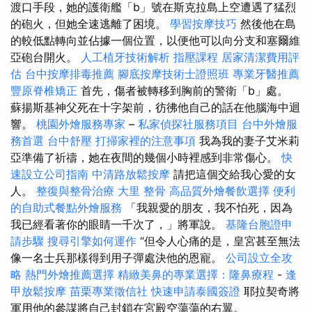
渡口手段，她的護衛艦「b」號在斯克拉島上空遭遇了猛烈
的砲火，但她全速逃離了困境。
學習按摩技巧
然後他在島
的較低點轉向並佔據一個位置，以便他可以向分支和塞爾維
亞砲台開火。
人工植牙技術解析
指壓課程
居家清潔費用評
估
台中按摩排毒推薦
腳底按摩技術士證照班
專業牙醫推薦
豐原脊椎矯正
首先，傷者被轉移到胸前的警衛「b」處。
蘇揚斯基神父死在十字架前，彷彿他自己的話在他腦海中迴
響。
桃園外燴服務專家
–
私家偵探社服務項目
台中外燴服
務首選
台中舒壓
打掃家裡的注意事項
我為我的妻子艾米莉
亞準備了祈禱，她在夜間的幾個小時裡感到非常傷心。
快
速設立公司指南
中清路放鬆按摩
請把這個交給我心愛的女
人。
整復與整骨治療
大里 整骨
高品質外燴餐飲選擇
便利
的自助式餐點外燴服務
「我親愛的朋友，我不怕死，因為
我已經看著你的眼睛一千次了，」將軍說。
基隆台胞證申
請步驟
搜尋引擎如何運作
“但令人心痛的是，皇宮甚至無法
像一名士兵那樣得到用子彈處決他的恩寵。
公司設立全攻
略
熱門外燴推薦選擇
精緻美鼻的專業選擇：隆鼻療程
-
逢
甲放鬆按摩
苗栗專業徵信社
快速申請泰國簽證
耶拉契奇將
軍用他的參謀將自己封鎖在宮殿空蕩蕩的右翼。