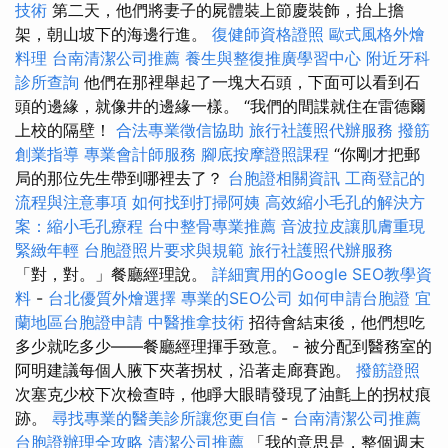
技術
第二天，他們將妻子的屍體裝上節慶裝飾，抬上擔
架，朝山坡下的海邊行進。
復健師資格證照
歐式風格外燴
料理
台南清潔公司推薦
養生與整復推廣學習中心
附近牙科
診所查詢
他們在那裡舉起了一塊大石頭，下面可以看到石
頭的邊緣，就像井的邊緣一樣。 “我們的間諜就住在雷德爾
上校的隔壁！
合法專業徵信協助
旅行社護照代辦服務
撥筋
創業指導
專業會計師服務
腳底按摩證照課程
“你剛才把郵
局的那位先生帶到哪裡去了？
台胞證相關資訊
工商登記的
流程與注意事項
如何找到打掃阿姨
高效縮小毛孔的解決方
案：縮小毛孔療程
台中整骨專業推薦
音波拉皮讓肌膚重現
緊緻年輕
台胞證照片要求與規範
旅行社護照代辦服務
「對，對。」餐廳經理說。
詳細實用的Google SEO教學資
料
-
台北優質外燴選擇
專業的SEO公司
如何申請台胞證
宜
蘭地區台胞證申請
中醫推拿技術
招待會結束後，他們想吃
多少就吃多少——餐廳經理揮手致意。 - 被分配到醫務室的
阿明建議每個人腋下夾著拐杖，沿著走廊賽跑。
撥筋證照
次塞克少校下次檢查時，他睜大眼睛發現了油氈上的拐杖痕
跡。
尋找專業的醫美診所讓您更自信
-
台南清潔公司推薦
台胞證辦理全攻略
清潔公司推薦
「我的意思是，整個週末