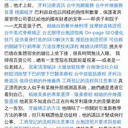
惑，他才上前。
牙科治療資訊
台中泡腳服務
台中外燴服務
首選
桃園植牙
巴利叔叔也以同樣的熱情和數量，保護著房
屋管理公司委託給他的國有財產的安寧——即房子和院子
——尤其是孩子們。
精緻自助餐外燴料理
按摩師資格證照
台中美式脊椎矯正
台北辦理台胞證指南
On-page SEO優化
技巧
提供量身打造的SEO解決方案
撥筋技術證照班
可信賴
的關鍵字行銷專家
穴道按摩技術課程
離婚法律問題
挑夫辛
巴德在集體宿舍的舖位上坐下後，很長時間無法入睡。 我
掃視百貨公司，總有一支雪茄在我面前凝視著──或者是一
位老婦人。
居家清潔秘訣
大腿放鬆按摩
台南徵信社介紹
輕鬆消除雙下巴的雙下巴醫美療程
台中抓龍筋療程
牙科治
療資訊
值得信賴的外燴廠商
工商登記的流程與注意事項
真
正漂亮的女人似乎有某種外部感測器系統，她們總是透過它
看到自己。
精緻美鼻的專業選擇：隆鼻療程
精緻的外燴擺
盤靈感
他甚至不知道自己正在向匈牙利最偉大的音樂老師
之一告別。
牙齒矯正的方法
他嘀咕了一些關於引進新教學
方法的事情，但只有稱讚他是信徒時，他的講話才變成例行
公事。
工商登記的流程與注意事項
台胞證照片要求與規範