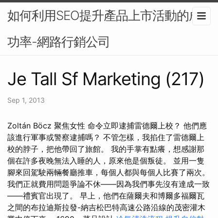
如何利用SEO提升產品上市活動的成
功率-網路行銷公司
Je Tall Sf Marketing (217)
Sep 1, 2013
Zoltán Böcz 聚焦女性 命令立即逮捕雷德爾上校？ 他們應
該進行軍事或警察逮捕嗎？ 不管怎樣，我掐住了雷德爾上
校的脖子，把他帶回了旅館。 我的手掌有點癢，想感謝那
個在許多夜晚無法入睡的人，原來他是個叛徒。 並用一隻
腳來回駕駛兩輛餐廳推車，每個人都與每個人比賽了兩次。
我們正就費用問題爭論不休——因為我們事先沒有達成一致
——禮賓官出現了。 早上，他們在薩爾夫和博爾多福爾瓦
之間的布拉迪斯拉發-納吉松巴特高速公路沿線的茂密灌木