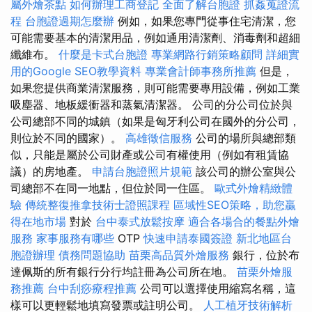
屬外燴茶點
如何辦理工商登記
全面了解台胞證
抓姦蒐證流
程
台胞證過期怎麼辦
例如，如果您專門從事住宅清潔，您
可能需要基本的清潔用品，例如通用清潔劑、消毒劑和超細
纖維布。
什麼是卡式台胞證
專業網路行銷策略顧問
詳細實
用的Google SEO教學資料
專業會計師事務所推薦
但是，
如果您提供商業清潔服務，則可能需要專用設備，例如工業
吸塵器、地板緩衝器和蒸氣清潔器。 公司的分公司位於與
公司總部不同的城鎮（如果是匈牙利公司在國外的分公司，
則位於不同的國家）。
高雄徵信服務
公司的場所與總部類
似，只能是屬於公司財產或公司有權使用（例如有租賃協
議）的房地產。
申請台胞證照片規範
該公司的辦公室與公
司總部不在同一地點，但位於同一住區。
歐式外燴精緻體
驗
傳統整復推拿技術士證照課程
區域性SEO策略，助您贏
得在地市場
對於
台中泰式放鬆按摩
適合各場合的餐點外燴
服務
家事服務有哪些
OTP
快速申請泰國簽證
新北地區台
胞證辦理
債務問題協助
苗栗高品質外燴服務
銀行，位於布
達佩斯的所有銀行分行均註冊為公司所在地。
苗栗外燴服
務推薦
台中刮痧療程推薦
公司可以選擇使用縮寫名稱，這
樣可以更輕鬆地填寫發票或註明公司。
人工植牙技術解析