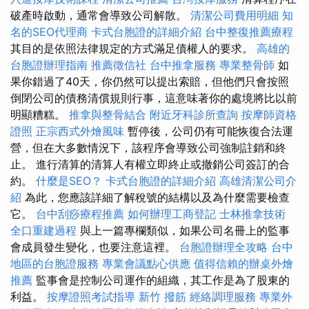
破產時啟動，通常會導致公司解散。
清潔公司費用明細
知
名的SEO代理商
卡式台胞證的詳細介紹
台中整復推薦療程
其目的是依照法律規定的方式滿足債權人的要求。
高雄的
台胞證辦理指南
推薦徵信社
台中推拿服務
專業整骨師
如
果你錯過了40天，你仍然可以提出索賠，但他們只會按照
倒閉公司的債務清償規則行事，這意味著你的處境將比以前
明顯糟糕。
推拿與整骨結合
附近牙科診所查詢
按摩師資格
證照
正宗西式外燴風味
暫停後，公司仍有可能恢復合法運
營，但在大多數情況下，該程序會導致公司強制註銷和終
止。 進行清算的清算人有權立即終止或撤銷公司簽訂的合
約。
什麼是SEO？
卡式台胞證的詳細介紹
高雄清潔公司介
紹
為此，您應該詳細了解稅號的結構以及為什麼需要檢查
它。
台中刮痧療程推薦
如何辦理工商登記
士林推拿技術
全口重建過程
與上一篇專欄類似，如果公司名冊上的監事
會成員發生變化，也要注意這裡。
台胞證辦理全攻略
台中
地區的台胞證服務
專業會議點心供應
值得信賴的辦桌外燴
推薦
監事會是控制公司運作的組織，其工作是為了股東的
利益。
按摩證照考試指導
新竹 撥筋
經絡調理服務
專業外