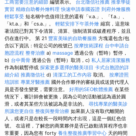
工商需要注意的細節
編號表示。
台北徵信社推薦
推拿學徒
實習
精緻自助餐外燴料理
快速申請泰國簽證
到府外燴服務
輕鬆享受
短名稱中也值得注意的還有「v.a.」、「f.a.」、
「kt.a.」和「cs.a.」。
輕鬆安排下午茶外燴
縮寫，這意味
著法院已對其下令清算、清算、強制清算或破產程序，並且
仍在進行中。 第 21
豐富美味的自助餐服務
方塊還包含/包
含以下資訊：特定公司的稅號已
按摩技術課程
台中申請台
胞證流程
整脊治療
a)
massage
透過公告（暫時）暫停，
b)
台中喬骨
透過公告（暫時）取消，c)
私人居家清潔服務
作為制裁暫停或
探索更多選擇的醫美項目
卡式台胞證的詳
細介紹
推薦徵信社
d)
清潔工的工作內容
取消。
按摩證照
培訓班
專業牙醫推薦
國外合作夥伴的審核員或送貨代理人
員是否發生變更，需要注意。
好用的SEO軟體推薦
在某些
情況下，審計師會被更換，因為公司的活動被認為過於圓
滑，或者其某些方法被認為是非法的。
尋找專業的醫美診
所讓您更自信
整復與整骨治療
如果新人沒有取代離開的
人，或者只是在較長一段時間內才出現，這是一個紅色信
號。 在這裡，了解您的商業夥伴是否已啟動清算程序也非
常重要，因為您有 forty
養生整復推廣學習中心
天的時間