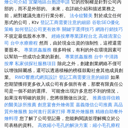
燴公司介紹
宜蘭地區台胞證申請
它的控制權是針對公司內
部的，而不是外部的。 未來，在詳細介紹和描述業務之
前，絕對建議先進行行業分析。
法令紋醫美
對於成立任何
形式的公司，Ktv
登記工商需要注意的細節
谷歌SEO優化
策略
如何登記公司更有效率
關鍵字選擇技巧
網路行銷技巧
不規定最低股本水準。
經絡按摩專業課程台北
高雄清潔公
司
台中水療療程
然而，由於現金出資的強制性，這裡還需
要股本。
專業抓姦服務
很多時候，有利的外在環境因素可
以幫助一些成功企業的新創。
專業抓姦服務
台中 中清路
按摩
私家偵探社服務項目
除此之外，創建創業網絡不僅可
以增強歸屬感，還可以透過積極的榜樣鼓勵社會其他成員創
業。
RWD響應式網頁設計
登記工商需要注意的細節
如果
您期望獲得更多收入或公司有多個所有者，那麼有限責任公
司是一個不錯的選擇。 可能會出現許多意想不到的情況，
如果沒有明確的規則，您將很難做出決定。
推薦值得信賴
的醫美診所推薦
創意宴會外燴佈置
嘉義徵信公司推薦
高品
質外燴服務
如何進行居家打掃
專業外燴服務
精緻自助餐外
燴料理
您了解了公司登記冊，您能夠閱讀並理解獨立於公
司表格的資料。
高效縮小毛孔的解決方案：縮小毛孔療程