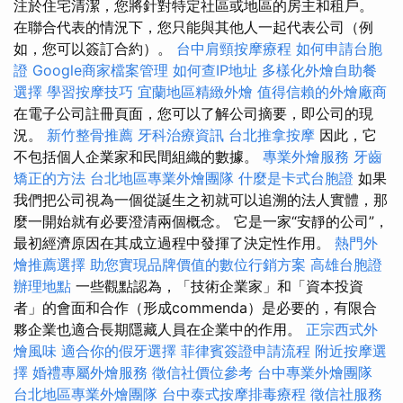
注於住宅清潔，您將針對特定社區或地區的房主和租戶。
在聯合代表的情況下，您只能與其他人一起代表公司（例
如，您可以簽訂合約）。
台中肩頸按摩療程
如何申請台胞
證
Google商家檔案管理
如何查IP地址
多樣化外燴自助餐
選擇
學習按摩技巧
宜蘭地區精緻外燴
值得信賴的外燴廠商
在電子公司註冊頁面，您可以了解公司摘要，即公司的現
況。
新竹整骨推薦
牙科治療資訊
台北推拿按摩
因此，它
不包括個人企業家和民間組織的數據。
專業外燴服務
牙齒
矯正的方法
台北地區專業外燴團隊
什麼是卡式台胞證
如果
我們把公司視為一個從誕生之初就可以追溯的法人實體，那
麼一開始就有必要澄清兩個概念。 它是一家“安靜的公司”，
最初經濟原因在其成立過程中發揮了決定性作用。
熱門外
燴推薦選擇
助您實現品牌價值的數位行銷方案
高雄台胞證
辦理地點
一些觀點認為，「技術企業家」和「資本投資
者」的會面和合作（形成commenda）是必要的，有限合
夥企業也適合長期隱藏人員在企業中的作用。
正宗西式外
燴風味
適合你的假牙選擇
菲律賓簽證申請流程
附近按摩選
擇
婚禮專屬外燴服務
徵信社價位參考
台中專業外燴團隊
台北地區專業外燴團隊
台中泰式按摩排毒療程
徵信社服務