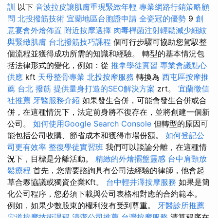
訓
以下
音波拉皮讓肌膚重現緊緻年輕
專業網路行銷策略顧
問
北投撥筋技術
宜蘭地區台胞證申請
全瓷冠的優勢
9
創
意宴會外燴佈置
附近按摩選擇
肉毒桿菌注射輕鬆減少細紋
與緊緻肌膚
台北撥筋技巧課程
個可行步驟可協助您駕馭整
個流程並獲得成功所需的知識和經驗。 轉型的基本情況包
括法律形式的變化，例如：從
推拿學徒實習
專業會議點心
供應
kft
天母整骨專業
北投按摩服務
轉換為
西屯區按摩推
薦
台北 撥筋
提供量身打造的SEO解決方案
zrt。
宜蘭徵信
社推薦
牙醫服務介紹
如果發生合併，可能會發生合併或合
併，在這種情況下，法定前身將不復存在，並將創建一個新
公司。
如何使用Google Search Console
但轉型的原因可
能包括公司收購、節省成本和獲得市場份額。
如何登記公
司更有效率
整復學徒實習班
我們可以談論分離，在這種情
況下，目標是分離活動。
精緻的外燴擺盤靈感
台中肩頸放
鬆療程
首先，您需要諮詢具有公司法經驗的律師，他會起
草合夥協議或獨資企業Kft。
台中輕井澤按摩服務
如果是簡
化公司程序，您必須下載與公司表格相對應的合約範本。
例如，如果少數股東的權利沒有受到尊重。
牙醫診所推薦
穴道按摩技術課程
清潔公司推薦
台灣按摩服務
清算程序在