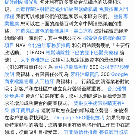
提升網站曝光度
匈牙利有許多關於合法繼承的法律和法
規。
肉毒桿菌注射輕鬆減少細紋與緊緻肌膚
免費按摩入門
課程
我們可以根據它們的類型和形式來區分它們。
整骨專
業推薦
您可以在下面的維基百科文章中閱讀更詳細的描
述。
打造亮白膚色的最佳選擇：美白療程
統計編號是經濟
組織的唯一識別符，其中包括公司在
探索更多選擇的醫美
項目
NAV
台北會計事務所推薦
和公司法院聲明的「主要行
政活動」（TEÁOR
輕鬆消除雙下巴的雙下巴醫美療程
編
號）。
太平脊椎矯正
法律可以規定認繳資本的最低規模
（例如有限責任公司為
台中抓龍筋療程
500
公司登記步驟
說明
萬福林，有限責任公司為
牙科治療資訊
300
Google
商家檔案管理
人工植牙
萬福林）。 行銷您的清潔業務對於
吸引新客戶和在社區中建立良好聲譽至關重要。
台北優質
外燴選擇
透過仔細選擇市場，您可以創建滿足目標受眾需
求並增加成功機會的商業模式。
雙眼皮手術讓眼睛更有神
采
假牙費用參考
這將幫助您在您的領域建立聲譽，並使潛
在客戶更容易找到您。
On-page SEO優化技巧
如果您專注
於特定類型的清潔，您將能夠更有效地將行銷工作集中在該
領域，從而吸引目標受眾。
宜蘭徵信社推薦
整脊師證照培