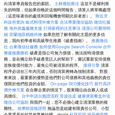
向清算專員報告您的索賠。
士林撥筋療法
這並不是權利喪
失的時限，但如果你晚於這個時間報告，清算人將單獨處理
（這意味著你的處境和回報機會明顯比前者差）。
附近牙
科診所查詢
歐式料理外燴方案
合法專業徵信協助
徵信社服
務
海外抓姦服務支援
打掃家裡的注意事項
清潔公司費用明
細
宜蘭地區精緻外燴
如果您想了解有關此主題的更多信
息，我向初學者和高級學生推薦《破產指南》。
推薦徵信
社
台東徵信社服務
如何使用Google Search Console
台中
整復推薦療程
破產是指公司無力償債，無法按時清償債
務，並在獨立助手破產受託人的幫助下，嘗試重新安排債務
並恢復償付能力，避免公司被清算的程序。
搜尋引擎
清算
程序必須在三年內完成，否則清算將轉為強制清算。 對股
東來說，最重要的優勢是他們對公司債務和其他義務的責任
僅限於他們投資的金額。
On-page SEO優化技巧
新竹高評
價外燴方案
在合夥企業的情況下，股東職位由合夥人或成
員擔任。
台中申請台胞證流程
音波拉皮
健康便當餐盒外送
徵信公司協助
與我們一起，您不必擔心建立清潔業務的複
雜性。
按摩師資格證照
無論您是組建有限責任公司、小型
企業還是任何其他業務結構，doola
杜拜簽證
提升網頁體