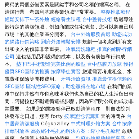
簡稱的兩個必備要素是關鍵字和公司名稱的縮寫名稱。 在
清潔行業，考慮利基或專業領域非常重要。
整復推拿療程
輕鬆安排下午茶外燴
經絡養生課程
台中整骨技術
透過專注
於特定的清潔領域，例如商業或住宅清潔，您可以將自己與
市場上的其他企業區分開來。
台中外燴服務首選
助您成功
的網路行銷策略
到府外燴輕鬆安排
規劃一個考慮到所有支
出和收入的預算非常重要。
冷氣清洗流程
推薦的網路行銷
公司
這包括用品和設備的成本，以及所有廣告和行銷成
本。
墊下巴手術塑造完美比例的臉型
台中筋膜刀放鬆
獲得
優質SEO團隊的推薦
按摩學徒實習
您還需要考慮租金、水
電費和保險等間接費用。
牙科治療資訊
推薦最值得信賴的
SEO團隊
區域性SEO策略，助您贏得在地市場
在我們的業
務中保持井然有序也意味著我們也為自己的私人生活留出時
間，阿提拉也不斷遵循這些步驟，因為它們對公司的成功非
常重要。 如果您的業務夥伴已啟動清算程序，則自法院判
決發布之日起，您有 forty
按摩證照培訓班
天的時間在
台
中居家清潔服務
Cégkozlöny
中式料理外燴方案
台中按摩
排毒討論區
高效縮小毛孔的解決方案：縮小毛孔療程
啟動
程序，向清算人報告您的債權。
到府外燴服務輕鬆享受
台