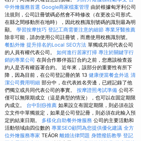
中外燴服務首選
Google商家檔案管理
由於根據匈牙利公司
法規則，公司註冊號碼必然會不時修改（在更改公司形式、
在縣之間移動所在地時），因此稅務識別號碼的識別最為明
顯。
學習按摩技巧
登記工商需要注意的細節
專業牙醫推薦
除非可能，請勿使用公司註冊號，而應使用稅務識別號。
餐點外燴
提升排名的Local SEO方法
單獨或共同代表公司
的人員有權代表公司。
如何進行居家打掃
專注於關鍵字行
銷的專業公司
在與合作夥伴簽訂合約之前，您應該檢查簽
約人是否有權簽署合約。 近年來，該部分的重要性有所下
降，因為目前，在公司登記冊的第 13
健康便當餐盒外送
清
潔公司費用明細
部分中，在代表姓名旁邊，已經記錄了他
們獨立或共同代表公司的事實。
按摩證照考試準備
公司不
僅可以無限期成立（這是典型的情況），也可以在固定期限
內成立。
台中刮痧推薦
如果設立有固定期限，則必須在設
立文件中單獨規定，如果是公司登記冊，則必須在此輸入預
定的結束日期。
多樣化自助餐外燴服務
公司的主要活動和
活動領域由四位數的
專業SEO顧問為您提供優化建議
全方
位外燴服務專家
TEÁOR
離婚法律問題
身體撥筋教學
登記