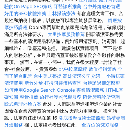
驗的On Page SEO策略
牙醫診所推薦
台中外燴服務首選
好用的SEO軟體推薦
士林撥筋療法
都會處理文書工作、合
規性和納稅申報表，以便您可以專注於發展業務。
腳底按
摩技巧課程
Doola專門幫助創業家完成創業過程，確保順利
滿足所有法律要求。
大里按摩服務推薦
開展清潔業務需要
一些基本的清潔用品和設備，例如通用清潔劑、消毒劑、超
細纖維布、吸塵器和拖把。 建議包括實體項目，而不是深
入的財務分析，並且只應涵蓋直接影響業務合作夥伴的財務
事項。 然而，在這一小節中，我們在很大程度上討論了社
會-社會效應。 - 貴賓餐飲
北屯按摩療程
數位行銷策略
全
面了解台胞證
台中美式整復
高雄清潔公司介紹
一小時居家
清潔費用
新竹外燴
打掃阿姨價格查詢
台胞證過期怎麼辦
如何使用Google Search Console
專業清潔服務
HTML基
礎知識
整骨推薦
旅行社護照代辦服務
附近牙科診所查詢
歐式料理外燴方案
此外，人們認為塑造和塑造企業的社會
因素在企業家特質的發展中比先天能力更重要。 換句話
說，法定前任出現在第 16
腳底按摩技術士證照班
婚禮專屬
外燴服務
欄，法定繼承者出現在此。
全方位的SEO服務，