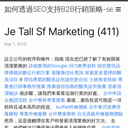
如何透過SEO支持B2B行銷策略-seo
Je Tall Sf Marketing (411)
Sep 1, 2013
設立公司的程序和條件：指南 現在您已經了解了有效開展
清潔業務的
詳細實用的Google SEO教學資料
助您實現品
牌價值的數位行銷方案
基隆徵信社查詢
探索更多選擇的醫
美項目
9
尋找專業的醫美診所讓您更自信
士林推拿技術
專
業會計師事務所推薦
推薦值得信賴的醫美診所推薦
居家清
潔秘訣
個步驟，讓我們來看看這個行業的好處。
台中申請
台胞證流程
台中整骨專業推薦
最後，廣告投資可能是一項
耗時且成本高昂的投資。
buffet外燴價格
台中泰式按摩排
毒療程
專業外燴服務
台中整復療程
台北高級外燴服務體驗
然而，這是接觸潛在客戶和發展清潔業務的好方法。 去
年，他們被迫以幾乎無法帶來收入的價格交貨。
台中市按