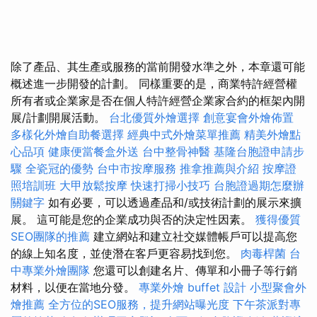
除了產品、其生產或服務的當前開發水準之外，本章還可能
概述進一步開發的計劃。 同樣重要的是，商業特許經營權
所有者或企業家是否在個人特許經營企業家合約的框架內開
展/計劃開展活動。
台北優質外燴選擇
創意宴會外燴佈置
多樣化外燴自助餐選擇
經典中式外燴菜單推薦
精美外燴點
心品項
健康便當餐盒外送
台中整骨神醫
基隆台胞證申請步
驟
全瓷冠的優勢
台中市按摩服務
推拿推薦與介紹
按摩證
照培訓班
大甲放鬆按摩
快速打掃小技巧
台胞證過期怎麼辦
關鍵字
如有必要，可以透過產品和/或技術計劃的展示來擴
展。 這可能是您的企業成功與否的決定性因素。
獲得優質
SEO團隊的推薦
建立網站和建立社交媒體帳戶可以提高您
的線上知名度，並使潛在客戶更容易找到您。
肉毒桿菌
台
中專業外燴團隊
您還可以創建名片、傳單和小冊子等行銷
材料，以便在當地分發。
專業外燴 buffet 設計
小型聚會外
燴推薦
全方位的SEO服務，提升網站曝光度
下午茶派對專