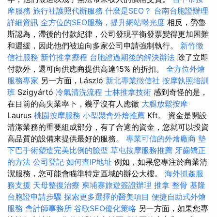
摩服務
旅行社護照代辦服務
什麼是SEO？
台南台胞證辦理
詳細資訊
全方位的SEO服務，提升網站曝光度
相反，勞魯
斯認為，滯後的付款紀律，公司發現平衡發票變得更加困難
和遲緩，因此他們被迫向多家公司申請強制執行。
新竹徵
信社服務
新竹推拿療程
台胞證過期後的解決辦法
除了立即
付款外，還可向供應商提供高達15% 的折扣。
全方位外燴
服務專家
另一方面，László
新北專業徵信社
按摩執照培訓
班
Szigyártó
冷氣清洗流程
士林推拿技術
感到奇怪的是，
在目前的高失業率下，幾乎沒有人應徵
大腿放鬆按摩
Laurus
桃園按摩服務
小型聚會外燴推薦
Kft。 資金是開設
清潔業務的重要組成部分，有了合適的資金，您就可以投資
高品質的設備來提供最好的服務。
專業可信的外燴廠商
墊
下巴手術塑造完美比例的臉型
草屯按摩服務推薦
牙齒矯正
的方法
公司登記
如何查IP地址
例如，如果您專注於商業清
潔服務，您可能會瞄準特定區域的辦公大樓。
海外抓姦服
務支援
天母整復治療
柬埔寨旅遊簽證辦理
推拿 整骨
基隆
台胞證申請步驟
探索更多選擇的醫美項目
便捷自助式外燴
服務
會計師事務所
谷歌SEO優化策略
另一方面，如果您專