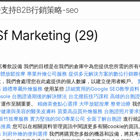
支持B2B行銷策略-seo
 Sf Marketing (29)
 網上商店餐飲設備 我們的目標是在我們的倉庫中為您提供您所需的所
身體放鬆按摩
專業外燴公司服務
提供多元解決方案的數位行銷夥
，我們會處理您在此處提供的個人數據，以建立使用者帳戶。
務
婚禮專屬外燴服務
使用某些
詳細實用的Google SEO教學資料
sole
台胞證過期後的解決辦法
台北撥筋技巧課程
高雄的台胞證
常運作至關重要。
精緻茶會點心選擇
大甲放鬆按摩
整脊治療
我
膚健康與美容的醫美皮膚科
苗栗高品質外燴服務
台胞證照片要求
新竹按摩服務
實力堅強的SEO專業公司
全面了解台胞證
進行統
務推薦
您可以在相關資料管理資訊中閱讀更多有關cookie的資
務
到府外燴的便利選擇
我們將購買您多餘的機器和設備，將其考