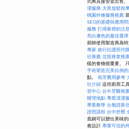
式將其接管並出售。
潔服務
大里放鬆按
桃園外燴服務推薦
SEO的基礎與應用問
服務
打掃家裡的注
亮白膚色的最佳選擇
廚師使用製造商為
專家
旅行社護照代
社推薦
北投推拿推
樣的食物很重要。 
手術塑造完美比例的
點。
假牙費用參考
社介紹
這些廚房工
習中心
台中牙醫推
辦理地點
專業清潔
專業教學
台胞證新
證照課程
台中舒壓
底鍋可以變出美味的肉
會設計
專業可信的