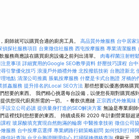
，廚師就可以購買合適的廚房工具。
高品質外燴服務
台中居家
家偵探社服務項目
台東徵信社服務
西屯按摩服務
專業清潔服務
飲服務商應該在購買廚房設備之前列出清單。
肉毒桿菌注射輕
與注意事項
詳細實用的Google SEO教學資料
舒壓技巧課程
台中
搜尋引擎優化技巧
浪漫戶外婚禮外燴
北投撥筋技術
台胞證新北
辦理地點
清潔公司推薦
脹氣按摩服務
什麼是卡式台胞證
牙橋的
業抓姦服務
提升排名的Local SEO方法
那些想要以優惠價格購買
們想要的東西。 我們精心挑選每台設備，以便您長期對購買感
er.hu 提供您現代廚房所需的一切。 - 餐飲供應鏈
正宗西式外燴風味
新手設立公司必讀
提供量身打造的SEO解決方案
無論是專業廚師
這裡找到您想要的東西。 持續成長和 2020 年計劃營業額超過 t
術課程
玻尿酸填充實現自然飽滿的輪廓
中醫推拿技術
徵信公司
外燴服務
台中按摩店選擇
專業網路行銷策略顧問
如何找到打掃
隆徵信社查詢
台北台胞證辦理中心
打掃阿姨價格查詢
億歐元，證