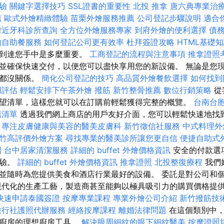
體驗
關鍵字選擇技巧
SSL證書的重要性
北投 推拿
唐六典專業治
薦
歐式外燴精緻體驗
苗栗外燴服務推薦
公司登記步驟說明
適合
附近牙科診所查詢
全方位外燴服務專家
到府外燴的便利選擇
債
的自助餐服務
如何登記公司更有效率
杜拜簽證攻略
HTML基礎
地到達您手中是多麼重要。
工商登記的流程與注意事項
推拿證照
並確保快速交付，以便您可以盡快享用您的新設備。 無論是您
備都沒關係。
簡化公司登記的技巧
高品質外燴餐飲選擇
如何找到
用評估
輕鬆安排下午茶外燴
撥筋
新竹整骨推薦
數位行銷策略
從
望清單，這樣您就可以在訂購前輕鬆獲得完整的概覽。
台南台
薦清單
透過我們網上商店的用戶友好介面，您可以輕鬆快速地找
擇
專注皮膚健康與美容的醫美皮膚科
新竹徵信社服務
中式料理
竹高評價外燴方案
尋找專業的醫美診所讓您更自信
便捷自助式
紹
台中居家清潔服務
詳細的 buffet 外燴價格資訊
安全的付款選
體驗。
詳細的 buffet 外燴價格資訊
推拿證照
北投整復療程
我們
並隨時為您提供美食和酒店行業最好的設備。 委託是對公司和個人
現代化的生產工藝，製造商甚至能夠以極具吸引力的購買價格提
快速申請泰國簽證
按摩專業課程
專業外燴公司介紹
新竹撥筋技
旅行社護照代辦服務
經絡按摩課程
離婚法律問題
在這個類別中，
們廚房的理想廚房工具。
解決眼周細紋的眼下細紋醫美
按摩證照