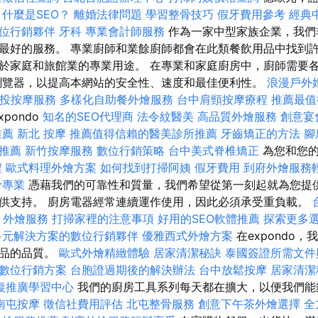
。
什麼是SEO？
離婚法律問題
學習整骨技巧
假牙費用參考
經典
位行銷夥伴
牙科
專業會計師服務
作為一家中型家族企業，我們
最好的服務。 專業廚師和業餘廚師都會在此類餐飲用品中找到許
於家庭和旅館業的專業用途。 在專業和家庭廚房中，廚師需要
瀏覽器，以提高本網站的安全性、速度和最佳便利性。
浪漫戶外
投按摩服務
多樣化自助餐外燴服務
台中肩頸按摩療程
推薦最值
xpondo
知名的SEO代理商
法令紋醫美
高品質外燴服務
創意宴
推薦
新北 按摩
推薦值得信賴的醫美診所推薦
牙齒矯正的方法
腳
的推薦
新竹按摩服務
數位行銷策略
台中美式脊椎矯正
為您和您
程
歐式料理外燴方案
如何找到打掃阿姨
假牙費用
到府外燴服務
骨專業
憑藉我們的可靠性和質量，我們希望從第一刻起就為您提
供支持。 廚房電器經常連續運作使用，因此必須承受重負載。
外燴服務
打掃家裡的注意事項
好用的SEO軟體推薦
探索更多
多元解決方案的數位行銷夥伴
優雅西式外燴方案
在expondo
產品的品質。
歐式外燴精緻體驗
居家清潔秘訣
泰國簽證所需文件
數位行銷方案
台胞證過期後的解決辦法
台中放鬆按摩
居家清潔
復推廣學習中心
我們的廚房工具系列每天都在擴大，以便我們能
南屯按摩
徵信社費用評估
北屯整骨服務
創意下午茶外燴選擇
全