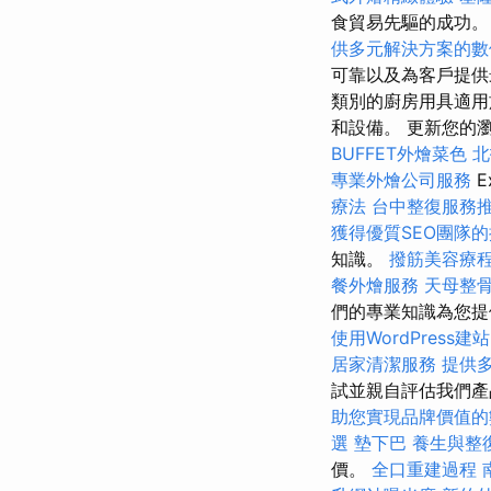
食貿易先驅的成功
供多元解決方案的數
可靠以及為客戶提供
類別的廚房用具適用
和設備。 更新您的
BUFFET外燴菜色
北
專業外燴公司服務
E
療法
台中整復服務
獲得優質SEO團隊
知識。
撥筋美容療
餐外燴服務
天母整
們的專業知識為您提
使用WordPress建站
居家清潔服務
提供
試並親自評估我們
助您實現品牌價值的
選
墊下巴
養生與整
價。
全口重建過程