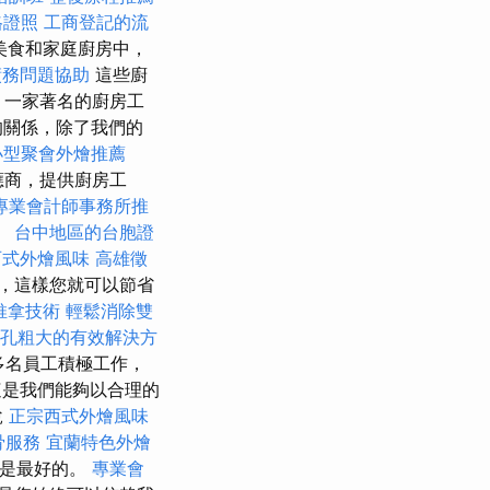
格證照
工商登記的流
美食和家庭廚房中，
債務問題協助
這些廚
，一家著名的廚房工
的關係，除了我們的
小型聚會外燴推薦
應商，提供廚房工
專業會計師事務所推
。
台中地區的台胞證
西式外燴風味
高雄徵
，這樣您就可以節省
推拿技術
輕鬆消除雙
孔粗大的有效解決方
多名員工積極工作，
是我們能夠以合理的
說
正宗西式外燴風味
骨服務
宜蘭特色外燴
是最好的。
專業會