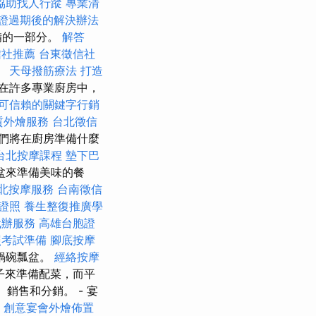
協助找人行蹤
專業清
證過期後的解決辦法
備的一部分。
解答
信社推薦
台東徵信社
。
天母撥筋療法
打造
在許多專業廚房中，
可信賴的關鍵字行銷
質外燴服務
台北徵信
們將在廚房準備什麼
台北按摩課程
墊下巴
盆來準備美味的餐
北按摩服務
台南徵信
格證照
養生整復推廣學
代辦服務
高雄台胞證
照考試準備
腳底按摩
鍋碗瓢盆。
經絡按摩
子來準備配菜，而平
銷售和分銷。 - 宴
創意宴會外燴佈置