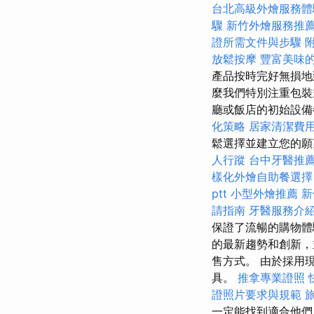
台北高級外燴服務
驟
新竹外燴服務推
證所需文件與步驟
放鬆按摩
豐富美味
產品按時完好無損
麼我們特別注重包裝
廳或飯店的初始設
化策略
居家清潔費
鬆選擇並建立您的願
人行蹤
台中牙醫推
樣化外燴自助餐選
ptt
小型外燴推薦
新
請指南
牙醫服務介
保證了流暢的購物
的最新趨勢和創新，
售方式。 由於採用
具。
推拿專業證照
證照片要求與規範
一定能找到適合他