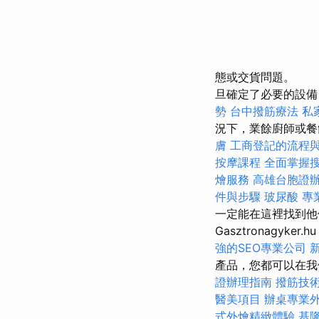
態或交貨問題。
旦確定了必要的設備
勢
台中撥筋療法
私
況下，業餘廚師或餐
膚
工商登記的流程
按摩課程
全面掌握
燴服務
高雄台胞證
件與步驟
玻尿酸
專
一定能在這裡找到他
Gasztronagyk
強的SEO專業公司
產品，您都可以在我們
證辦理指南
撥筋技
醫美項目
辦桌專業
式外燴精緻體驗
基