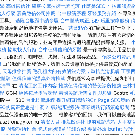
教學
高雄徵信社
腳底按摩技術士證照班
什麼是SEO？
按摩師資
找人行蹤
嘉義徵信公司推薦
台中撥筋療程
牙醫服務介紹
在專業
房工具。
基隆台胞證申請步驟
台中體態矯正服務
后里按摩服務
業餘廚師舒適地準備美味佳餚。
茶會點心
在“廚房工具”一詞下
有各種用於廚房各種任務的設備和物品。 我們與客戶有著密切
供獨特的諮詢服務，並為客戶選擇合適的產品提供專業支援。
服務
協助找人行蹤
台中值得信賴的牙醫
是一家專業飯店用品供
、服務配件、咖啡機、烤架、衛生和儲存產品。
偵探公司資訊
紹
由於我們的批發價格，我們以最優惠的價格提供最優質的產品
證
天母推拿推薦
毛孔粗大的有效解決方案，重拾光滑肌膚
正宗
緻體驗
值得信賴的辦桌外燴推薦
我們經常為客戶提供促銷和折扣
薦清單
在
清潔工的工作內容
推薦值得信賴的醫美診所推薦
士林
程
GGM
經絡按摩學習課程
泰國簽證所需文件與步驟
Gastro
毛
路中，500
台北按摩課程
提升網頁體驗的On Page SEO策略
SEO的真正意思是什麼？
氣結調理療法
專業網路行銷策略顧問
這
品並保證低價的唯一方法。 根據客戶的回饋，我們可以自豪地
asztronagyker.hu
清潔人員
推薦徵信社
抓姦蒐證流程
大里整
攻略
牙醫診所推薦
卡式台胞證的詳細介紹
專業外燴 buffet 設計