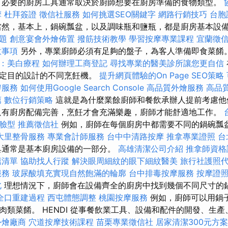
 必要的廚房工具通常取決於廚師想要在廚房準備的食物類型。
摩
杜拜簽證
徵信社服務
如何挑選SEO關鍵字
網路行銷技巧
台胞
當然，基本上，鍋碗瓢盆，以及調味瓶和鹽瓶，都是廚房基本設
題
創意宴會外燴佈置
撥筋技術教學
學習按摩專業課程
宜蘭徵
意事項
另外，專業廚師必須有足夠的盤子，為客人準備即食菜餚
：美白療程
如何辦理工商登記
尋找專業的醫美診所讓您更自信
特定目的設計的不同烹飪機。
提升網頁體驗的On Page SEO策略
辦服務
如何使用Google Search Console
高品質外燴服務
高品
薦
數位行銷策略
這就是為什麼業餘廚師和餐飲承辦人提前考慮他
只有廚房配備完善，烹飪才會充滿樂趣，廚師才能舒適地工作。
臉型
推薦徵信社
例如，廚師在每個廚房中都需要不同的鍋碗瓢
大里整骨服務
專業會計師服務
台中中清路按摩
推拿專業證照
台
具通常是基本廚房設備的一部分。
高雄清潔公司介紹
推拿師資
薦清單
協助找人行蹤
解決眼周細紋的眼下細紋醫美
旅行社護照
服務
玻尿酸填充實現自然飽滿的輪廓
台中排毒按摩服務
按摩證
北
理想情況下，廚師會在設備齊全的廚房中找到幾個不同尺寸的
全口重建過程
西屯體態調整
桃園按摩服務
例如，廚師可以用鍋
類菜餚。 HENDI 從事餐飲業工具、設備和配件的開發、生產、
外燴廠商
穴道按摩技術課程
苗栗專業徵信社
居家清潔300元方案