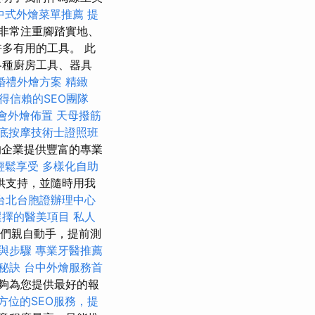
中式外燴菜單推薦
提
非常注重腳踏實地、
多有用的工具。 此
各種廚房工具、器具
婚禮外燴方案
精緻
得信賴的SEO團隊
會外燴佈置
天母撥筋
底按摩技術士證照班
的企業提供豐富的專業
輕鬆享受
多樣化自助
供支持，並隨時用我
台北台胞證辦理中心
選擇的醫美項目
私人
，我們親自動手，提前測
與步驟
專業牙醫推薦
秘訣
台中外燴服務首
夠為您提供最好的報
方位的SEO服務，提