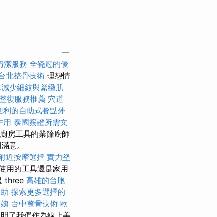
一
清潔服務
全瓷冠的優
台北整骨技術
理想情
鬆減少細紋與緊緻肌
整復服務推薦
穴道
便利的自助式餐點外
作用
泰國簽證所需文
廚房工具的業餘廚師
到滿意。
附近按摩選擇
實力堅
使用的工具還是家用
hree
高雄的台胞
協助
探索更多選擇的
阿姨
台中整骨技術
歐
明了我們作為線上美