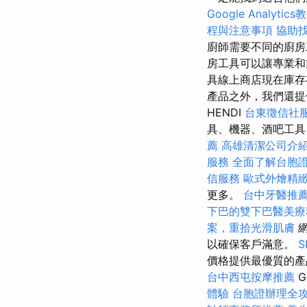
Google Analytics
程與注意事項
協助
廚師需要不同的廚
房工具可以讓專業和
具線上商店現在庫存
產品之外，我們還提
HENDI
台東徵信社
具、機器、酒吧工具
薦
高雄清潔公司介
服務
全面了解台胞
信服務
歐式外燴精
更多。
台中牙醫推
下巴的雙下巴醫美療
案，重拾光滑肌膚
網
以確保客戶滿意。
價格提供最優質的產
台中西屯按摩推薦
G
體驗
台胞證辦理全