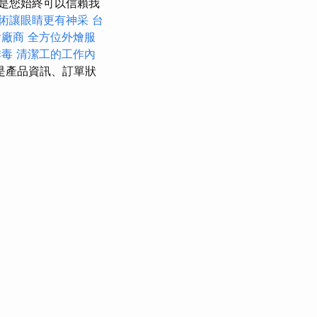
是您始終可以信賴我
術讓眼睛更有神采
台
燴廠商
全方位外燴服
排毒
清潔工的工作內
是產品資訊、訂單狀