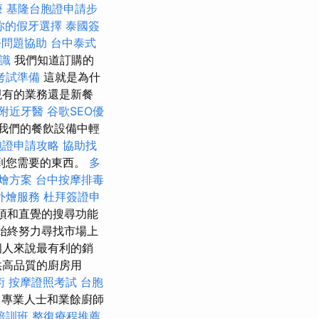
療
基隆台胞證申請步
你的假牙選擇
泰國簽
務問題協助
台中泰式
知識
我們知道訂購的
考試準備
這就是為什
現有的業務還是新餐
附近牙醫
谷歌SEO優
我們的餐飲設備中輕
胞證申請攻略
協助找
到您需要的東西。
多
外燴方案
台中按摩排毒
外燴服務
杜拜簽證申
項和直覺的搜尋功能
始終努力尋找市場上
來說​​最有利的銷
供高品質的廚房用
術
按摩證照考試
台胞
專業人士和業餘廚師
培訓班
整復療程推薦