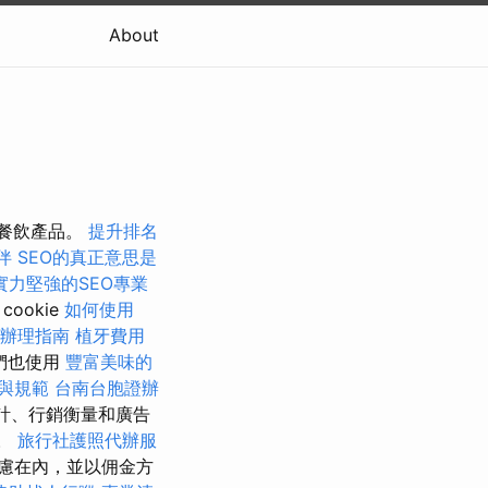
About
有餐飲產品。
提升排名
伴
SEO的真正意思是
實力堅強的SEO專業
cookie
如何使用
辦理指南
植牙費用
們也使用
豐富美味的
與規範
台南台胞證辦
計、行銷衡量和廣告
訊。
旅行社護照代辦服
慮在內，並以佣金方