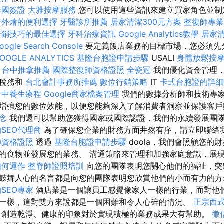
泰國簽證
大雅按摩服務
您可以使用這些資訊來建立買家角色並制
府外燴的便利選擇
牙醫診所推薦
居家清潔300元方案
整復師專
行銷技巧的最佳選擇
牙科治療資訊
Google Analytics教學
居家
gle Search Console
要定義飯店業務的目標市場，您必須先
OOGLE ANALYTICS
基隆台胞證申請步驟
USALI
身體放鬆按
台中推拿推薦
國際整復師資格證照
全瓷冠
我們優化資金管理
、稅務和
台北會計事務所推薦
數位行銷策略
IT
卡式台胞證的詳細
台中養生療程
Google商家檔案管理
我們的數據分析師和技術專
增強您的數位效能，以便您能夠深入了解消費者洞察並保護客
念
我們還可以幫助您獲得國家或國際認證，我們的永續發展團
SEO代理商
為了確保您企業的財務方面井然有序，請立即聯絡
師資格證照
透過
基隆台胞證申請步驟
doola，我們會照顧您的
的食物並發展您的業務。 溝通策略來管理和加強家庭意識，展
如何運作
整脊師證照培訓
向您的團隊表明您關心他們的福祉，突
鼓舞人心的名言都是向您的團隊表明您欣賞他們的小而有力的
SEO專家
酒店業是一個讓員工感覺像家人一樣的行業，而對他
一樣，這對雙方來說都是一個困難和令人心碎的情況。
正宗西
創造乾淨、健康的印象對於實現積極的業務成果大有幫助。
徵