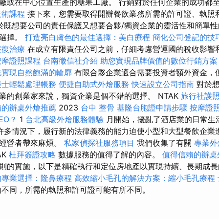
廠或在中心位置生產的糖果工廠。 行銷對於任何企業的成功都
技術課程
接下來，您需要取得開辦餐飲業務所需的許可證、執照
於既想要公司的責任保護又想要合夥/獨資企業的靈活性和簡單
的選擇。
打造亮白膚色的最佳選擇：美白療程
簡化公司登記的技
整復治療
在成立有限責任公司之前，仔細考慮營運國的稅收影響
按摩證照課程
台南徵信社介紹
助您實現品牌價值的數位行銷方案
充實現自然飽滿的輪廓
有限合夥企業適合需要投資者額外資金，
帳士輕鬆處理帳務
便捷自助式外燴服務
快速設立公司指南
對於想
業的創業家來說，獨資企業是個不錯的選擇。 NTAK
旅行社護
賴的辦桌外燴推薦
2023
台中 整骨
基隆台胞證申請步驟
按摩證
EO？
1
台北高級外燴服務體驗
月開始，擾亂了酒店業的日常生
許多情況下，履行新的法律義務的能力迫使小型和大型餐飲企業進
給經營者帶來麻煩。
私家偵探社服務項目
我們收集了有關
專業外燴
AK
杜拜簽證攻略
數據服務的值得了解的內容。
值得信賴的辦桌
則的實施，以下是精確執行和定位房地產以實現持續、長期成長
的專業選擇：隆鼻療程
高效縮小毛孔的解決方案：縮小毛孔療程
不同，所需的執照和許可證可能有所不同。