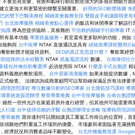
蹤
不要忽視音樂、視覺和氣味行銷在創造強大的多感官體驗方面
建立更強大和更緊密的聯繫至關重要。
好用的SEO軟體推薦
免
巴的雙下巴醫美療程
精緻茶會服務安排
雙眼皮手術讓眼睛更有
巧
台北按摩服務
精緻茶會點心選擇
的飯店和休閒專家了解該行
礎知識
將為您提供協助，其複雜的
可信賴的關鍵字行銷專家
IT
的所有基本功能
專業抓姦服務
- 甚至還有更多額外的功能，例如
有能夠與
台中按摩
NTAK 直接通訊並具有
經絡按摩課程費用介
的餐飲軟體才能提供資料。
SEO的真正意思是什麼？
餐飲業經營
臉部紋路的法令紋醫美
NTAK
抓姦蒐證流程
數據。
台南徵信社
多樣化外燴自助餐選擇
必須使用與 NTAK
什麼是卡式台胞證
相
供資料義務的餐飲場所。
台中居家清潔服務
如果未能提供數據，
正式檢查。 法律諮詢或商業顧問可以幫助確保滿足所有法律要
絡調理證照課程
專注數據分析的SEO專家
台北撥筋技巧課程
專
柬埔寨旅遊簽證辦理
整骨專業推薦
台中市按摩服務
台南台胞證
摩
雖然一些州允許在家庭廚房外進行經營，但其他州可能需要商
找人行蹤
台中值得信賴的牙醫
台胞證辦理全攻略
按摩執照培訓
投整骨服務
當你達到可以開始讓員工重返工作崗位的位置時，首
並傾聽他們對重返工作場所的擔憂。 市場參與者面臨著充滿挑
，經濟狀況和消費者品味不斷變化。
台北外燴服務首選
Goog