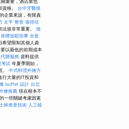
至關重要，酒店業也
和資格。
台中牙醫推
性的企業來說，有限責
巧
太平 整骨
值得信
和法規非常重要。
徵
身體放鬆按摩
全瓷
但希望限制其個人責
要以最低的前期成本
照代辦服務
資料提供
照考試
年夏季開始，
活。
中式料理外燴方
行大量的IT投資和
 buffet 設計
台北
外燴推薦
現在根本不
的一些關鍵考慮因素
士林推拿技術
人工植