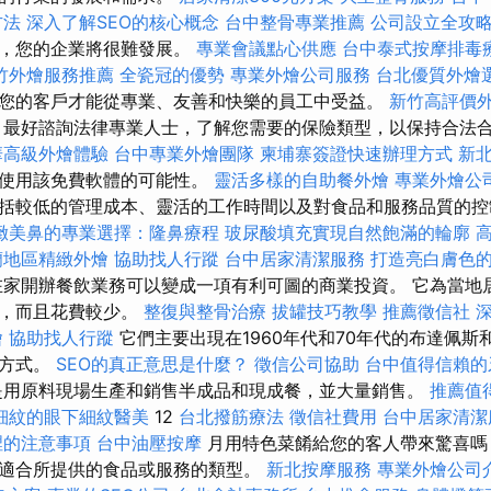
方法
深入了解SEO的核心概念
台中整骨專業推薦
公司設立全攻
工，您的企業將很難發展。
專業會議點心供應
台中泰式按摩排毒
竹外燴服務推薦
全瓷冠的優勢
專業外燴公司服務
台北優質外燴
您的客戶才能從專業、友善和快樂的員工中受益。
新竹高評價
最好諮詢法律專業人士，了解您需要的保險類型，以保持合法合
華高級外燴體驗
台中專業外燴團隊
柬埔寨簽證快速辦理方式
新
查使用該免費軟體的可能性。
靈活多樣的自助餐外燴
專業外燴公
括較低的管理成本、靈活的工作時間以及對食品和服務品質的
緻美鼻的專業選擇：隆鼻療程
玻尿酸填充實現自然飽滿的輪廓
蘭地區精緻外燴
協助找人行蹤
台中居家清潔服務
打造亮白膚色
家開辦餐飲業務可以變成一項有利可圖的商業投資。 它為當地
菜，而且花費較少。
整復與整骨治療
拔罐技巧教學
推薦徵信社
燴
協助找人行蹤
它們主要出現在1960年代和70年代的布達佩斯
的方式。
SEO的真正意思是什麼？
徵信公司協助
台中值得信賴的
是用原料現場生產和銷售半成品和現成餐，並大量銷售。
推薦值
細紋的眼下細紋醫美
12
台北撥筋療法
徵信社費用
台中居家清潔
裡的注意事項
台中油壓按摩
月用特色菜餚給您的客人帶來驚喜嗎
適合所提供的食品或服務的類型。
新北按摩服務
專業外燴公司