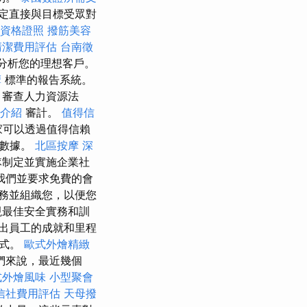
定直接與目標受眾對
業資格證照
撥筋美容
清潔費用評估
台南徵
分析您的理想客戶。
摩
標準的報告系統。
，審查人力資源法
介紹
審計。
值得信
家可以透過值得信賴
戶數據。
北區按摩
深
隊制定並實施企業社
我們並要求免費的會
財務並組織您，以便您
現最佳安全實務和訓
出員工的成就和里程
方式。
歐式外燴精緻
們來說，最近幾個
式外燴風味
小型聚會
信社費用評估
天母撥