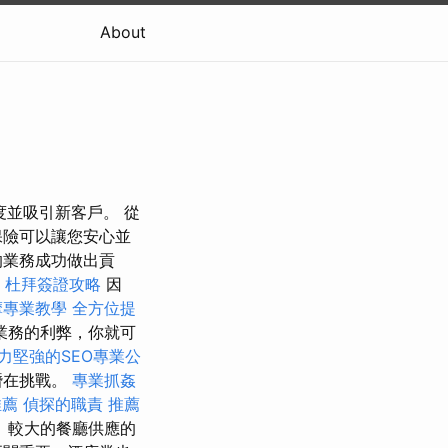
About
度並吸引新客戶。 從
保險可以讓您安心並
的業務成功做出貢
杜拜簽證攻略
因
摩專業教學
全方位提
業務的利弊，你就可
力堅強的SEO專業公
潛在挑戰。
專業抓姦
推薦
偵探的職責
推薦
 較大的餐廳供應的