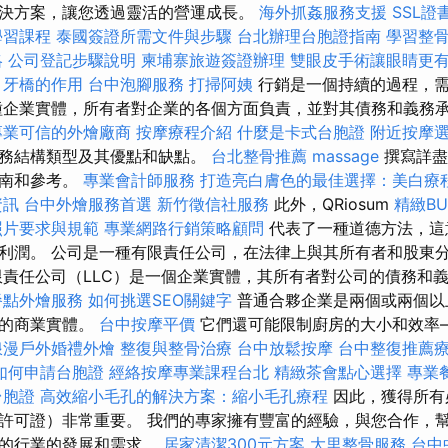
決方案，讓您透過靈活的營運成長。
海外抓姦服務支援
SSL證
學習課程
泰國簽證所需文件與步驟
台北辦理台胞證指南
學習整
略
公司登記步驟說明
柬埔寨旅遊簽證辦理
雙眼皮手術讓眼睛更
牙橋的作用
台中泡腳服務
打掃阿姨
行銷是一個持續的過程，需
種企業實體，所有者對企業的各個方面負責，並對其債務和義務
專業可信的外燴廠商
按摩療程介紹
什麼是卡式台胞證
附近按摩
業務結構類型及其優點和缺點。
台北整骨推薦
massage
撰寫詳盡
指南和參考。
專業會計師服務
打造亮白膚色的最佳選擇：美白療
資訊
台中外燴服務首選
新竹徵信社服務
此外，QRiosum
精緻BU
照片要求與規範
專業網路行銷策略顧問
代表了一種道德方法，這
利潤。 公司是一種有限責任公司，在法律上與其所有者和股東
限責任公司（LLC）是一個企業實體，其所有者對公司的債務和
餐點外燴服務
如何挑選SEO關鍵字
普通合夥企業是兩個或兩個以
務的商業實體。
台中按摩平價
它們還可能限制廚房的大小和效率
浪漫戶外婚禮外燴
整復與整骨治療
台中放鬆按摩
台中整復推薦
如何申請台胞證
經絡按摩專業課程台北
精緻茶會點心選擇
專業
台胞證
高效縮小毛孔的解決方案：縮小毛孔療程
因此，獲得所有
許可證）非常重要。 我們的專家擁有豐富的經驗，與您合作，
力的行業的發展和需求。
居家清潔300元方案
大里整骨服務
台中