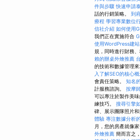
件與步驟
快速申請
話的行銷策略。
到
療程
學習專業數位
信社介紹
如何使用Goo
我們正在實施符合
G
使用WordPress建站
規，同時進行財務
賴的辦桌外燴推薦
的技術和數據管理來
入了解SEO的核心概
會責任策略。
知名的
計服務諮詢。
按摩
可以專注於製作美味
練技巧。
搜尋引擎
碑、展示團隊照片和
體驗
專注數據分析的
月，您的房產就像家
外燴推薦
簡而言之，