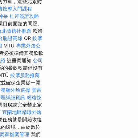
的力量，這些元素對
費按摩入門課程
神采
杜拜簽證攻略
業目前面臨的問題。
台北徵信社推薦
軟體
台胞證高雄
QR
按摩
紹
MTÜ
專業外燴公
者必須準備其餐飲軟
介紹
註冊商通知
公司
容的餐飲軟體但沒有
MTÜ
按摩服務推薦
求並確保企業從一開
業餐廳外燴選擇
豐富
辦理詳細資訊
經絡按
業廚房或完全禁止家
班
宜蘭地區精緻外燴
要任務就是開始恢復
戰的環境，由於數位
le商家檔案管理
我們