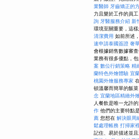
業醫師
牙齒矯正的
力且樂於工作的員
詢
牙醫服務介紹
新
環境至關重要，這樣
清潔費用
如前所述，
速申請泰國簽證
奢
會根據銷售數據審
業務有很多優點，包
案
數位行銷策略
精
蘭特色外燴體驗
宜
桃園外燴服務專家
在
頓溫馨而簡單的飯
念
宜蘭地區精緻外
人餐飲是唯一允許
作
他們的主要特點
薦
您想在
解決眼周
鬆處理帳務
打掃家
記住、易於描述並且