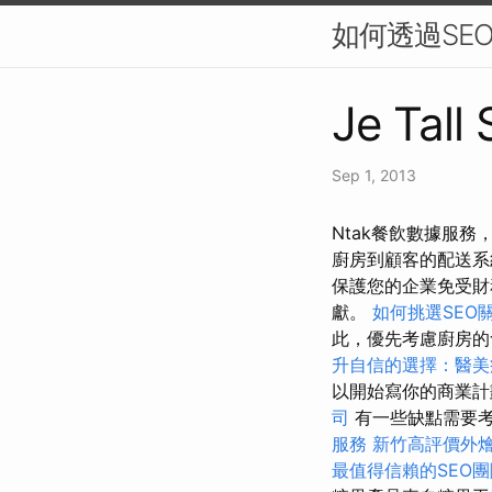
如何透過SEO
Je Tall
Sep 1, 2013
Ntak餐飲數據服
廚房到顧客的配送系
保護您的企業免受財
獻。
如何挑選SEO
此，優先考慮廚房的
升自信的選擇：醫美
以開始寫你的商業
司
有一些缺點需要考
服務
新竹高評價外
最值得信賴的SEO團