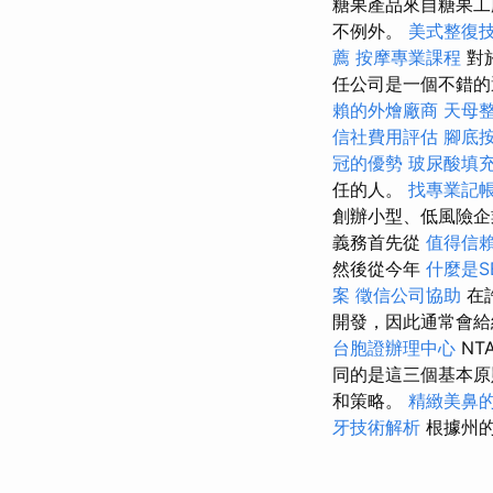
糖果產品來自糖果工
不例外。
美式整復
薦
按摩專業課程
對
任公司是一個不錯
賴的外燴廠商
天母
信社費用評估
腳底
冠的優勢
玻尿酸填
任的人。
找專業記
創辦小型、低風險企
義務首先從
值得信
然後從今年
什麼是S
案
徵信公司協助
在
開發，因此通常會
台胞證辦理中心
NT
同的是這三個基本原
和策略。
精緻美鼻
牙技術解析
根據州的