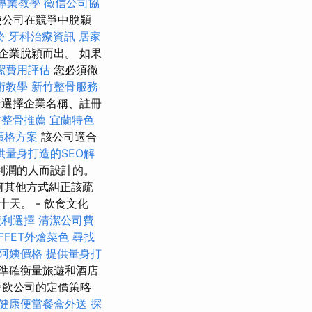
專業教學
徵信公司協
使公司在競爭中脫穎
務
牙科治療資訊
居家
企業脫穎而出。 如果
潔費用評估
您必須徹
術教學
新竹整骨服務
括選擇企業名稱、註冊
竹整骨推薦
宜蘭特色
燴價格方案
該公司適合
供量身打造的SEO解
利潤的人而設計的。
何其他方式糾正該疏
天。 - 飲食文化
便利選擇
清潔公司費
FFET外燴菜色
尋找
阿姨價格
提供量身打
準確衡量旅遊和酒店
餐飲公司的定價策略
健康便當餐盒外送
探