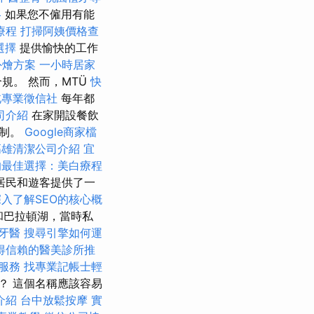
略
如果您不僱用有能
療程
打掃阿姨價格查
選擇
提供愉快的工作
外燴方案
一小時居家
規。 然而，MTÜ
快
北專業徵信社
每年都
司介紹
在家開設餐飲
控制。
Google商家檔
高雄清潔公司介紹
宜
的最佳選擇：美白療程
居民和遊客提供了一
深入了解SEO的核心概
和巴拉頓湖，當時私
牙醫
搜尋引擎如何運
得信賴的醫美診所推
服務
找專業記帳士輕
？ 這個名稱應該容易
介紹
台中放鬆按摩
實