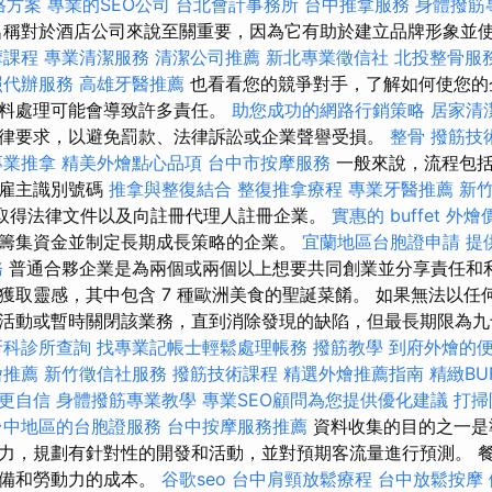
價格方案
專業的SEO公司
台北會計事務所
台中推拿服務
身體撥筋
稱對於酒店公司來說至關重要，因為它有助於建立品牌形象並
摩課程
專業清潔服務
清潔公司推薦
新北專業徵信社
北投整骨服
照代辦服務
高雄牙醫推薦
也看看您的競爭對手，了解如何使您的
飲料處理可能會導致許多責任。
助您成功的網路行銷策略
居家清
律要求，以避免罰款、法律訴訟或企業聲譽受損。
整骨
撥筋技
專業推拿
精美外燴點心品項
台中市按摩服務
一般來說，流程包
如雇主識別號碼
推拿與整復結合
整復推拿療程
專業牙醫推薦
新
）、取得法律文件以及向註冊代理人註冊企業。
實惠的 buffet 外
籌集資金並制定長期成長策略的企業。
宜蘭地區台胞證申請
提
務
普通合夥企業是為兩個或兩個以上想要共同創業並分享責任和
獲取靈感，其中包含 7 種歐洲美食的聖誕菜餚。 如果無法以任
活動或暫時關閉該業務，直到消除發現的缺陷，但最長期限為九十
牙科診所查詢
找專業記帳士輕鬆處理帳務
撥筋教學
到府外燴的
燴推薦
新竹徵信社服務
撥筋技術課程
精選外燴推薦指南
精緻BU
更自信
身體撥筋專業教學
專業SEO顧問為您提供優化建議
打掃
台中地區的台胞證服務
台中按摩服務推薦
資料收集的目的之一是
力，規劃有針對性的開發和活動，並對預期客流量進行預測。 
設備和勞動力的成本。
谷歌seo
台中肩頸放鬆療程
台中放鬆按摩