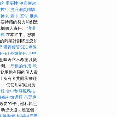
書的重要性
健康便當
骨技巧
提升網頁體驗
有神采
臺中 整骨 推薦
要持續的努力和創造
承擔個人責任。
浪漫
選擇
在本節中，您將
的商業計劃將是您如
程
獲得優質SEO團隊
FFET外燴菜色
台中
意味著它不希望以犧
分開。
牙橋的作用
歐
義務承擔有限的個人責
上所有者共同承擔經
——使使用家庭廚房
療程
台中刮痧服務推
餐廳外燴選擇
苗栗專
必要的許可證和執照
幫助您快速回應這個
中醫整骨
桃園植牙專