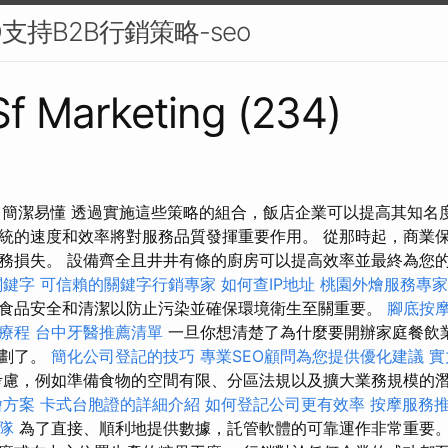
支持B2B行銷策略-seo
 Sf Marketing (234)
務，簡潔易懂 透過實施這些策略的組合，飯店企業可以提高其知名
統的速度和效率將對服務品質發揮重要作用。 從那時起，商業
務損失。 設備齊全且井井有條的廚房可以提高效率並最終為您
關鍵字
可信賴的關鍵字行銷專家
如何查IP地址
桃園外燴服務專家
食品安全和清潔以防止污染並確保環境衛生至關重要。
腳底按
療程
台中牙醫推薦清單
一旦你想清楚了為什麼要開辦家庭餐飲
計劃了。
簡化公司登記的技巧
專業SEO顧問為您提供優化建議
實
慮，例如準備食物的空間有限、分區法規以及擴大業務規模的
燴方案
卡式台胞證的詳細介紹
如何登記公司更有效率
按摩服務
隊
為了直接、順利地提供數據，託管軟體的可靠運作非常重要。