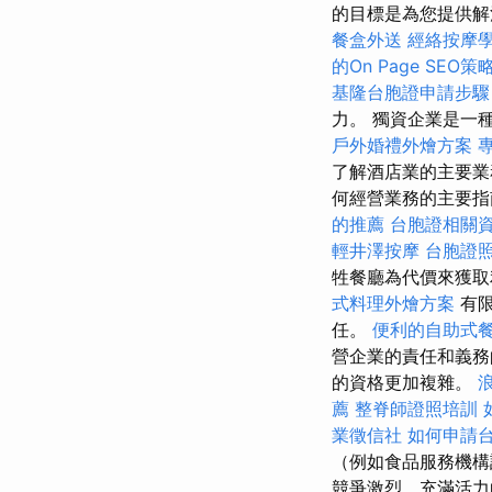
的目標是為您提供解
餐盒外送
經絡按摩
的On Page SEO策
基隆台胞證申請步驟
力。 獨資企業是一
戶外婚禮外燴方案
了解酒店業的主要
何經營業務的主要
的推薦
台胞證相關
輕井澤按摩
台胞證
牲餐廳為代價來獲取
式料理外燴方案
有
任。
便利的自助式
營企業的責任和義
的資格更加複雜。
薦
整脊師證照培訓
業徵信社
如何申請
（例如食品服務機構
競爭激烈、充滿活