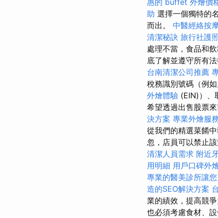
惠的 buffet 外燴
助
選擇一個獨特的名
而出。
中醫經絡按
清潔秘訣
旅行社護
處理不當，食品和
底了解並遵守所有法
台南清潔公司推薦
稅務識別號碼（例
外燴體驗
(EIN)
希望透過出售股票來
決方案
專業外燴服
從我們的精選菜餚中
忽，店員可以禁止該
清潔人員需求
附近
用明細
用戶口碑外
專業的醫美診所讓您
造的SEO解決方案
業的績效，提高競爭
也必須考慮食材、