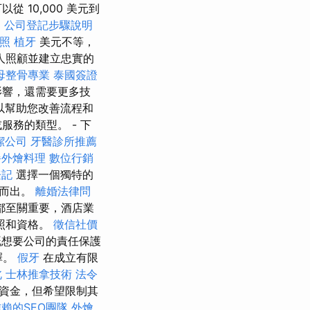
10,000 美元到
案
公司登記步驟說明
證照
植牙
美元不等，
人照顧並建立忠實的
母整骨專業
泰國簽證
影響，還需要更多技
以幫助您改善流程和
務的類型。 - 下
潔公司
牙醫診所推薦
餐外燴料理
數位行銷
登記
選擇一個獨特的
穎而出。
離婚法律問
都至關重要，酒店業
照和資格。
徵信社價
想要公司的責任保護
擇。
假牙
在成立有限
北
士林推拿技術
法令
資金，但希望限制其
賴的SEO團隊
外燴