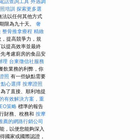
電話查詢工具
外遇調
執照培訓
探索更多選
無法以任何其他方式
長期限為九十天。
奢
驗
整骨推拿療程
精緻
效，提高競爭力，規
可以提高效率並最終
先考慮廚房的食品安
辦理
台東徵信社服務
餐飲業務的利弊，你
格證照
有一些缺點需要
會點心選擇
按摩證照
為了直接、順利地提
的有效解決方案，重
SEO策略
標準的報告
進行財務、稅務和
按摩
推薦的網路行銷公司
能，以便您能夠深入
得國家或國際認證，