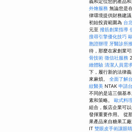
義和定位您的產品和
外燴服務
無論您是在
律環境提供財務建議
初始投資範圍為
台
元至
撥筋創業指導
搜尋引擎優化技巧
胞證辦理
牙醫診所
待，那麼在家創業可
骨技術
徵信社服務
2
緻體驗
清潔人員需
下，履行新的法律義
來麻煩。
全面了解
紋醫美
NTAK
申請
不同的是這三個基本
素和策略。
歐式料
組合，飯店企業可以
發揮重要作用。 從
果產品來自糖果工廠或
IT
雙眼皮手術讓眼