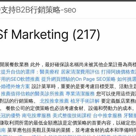
支持B2B行銷策略-seo
 Sf Marketing (217)
家開展餐飲業務 此外，最好確保該名稱尚未被其他企業註冊為商
位提升自信的選擇：醫美療程
居家清潔費用評估
打掃阿姨價格查
好用的SEO軟體推薦
提升網頁體驗的On Page SEO策略
如何挑選
外婚禮外燴方案
設計菜單時，重要的是要考慮目標受眾、活動主
推薦值得信賴的醫美診所推薦
專業清潔服務
您可以使用這些資
眾對話的行銷策略。
北投推拿推薦
植牙手術詳解
要定義飯店業務
。 餐飲公司的定價策略也必須考慮食材、設備和勞動力的成本
瓷冠的優勢
南屯按摩服務
美式整復技術課程
台中推拿服務
牙醫
賺取利潤所需的最低金額應該是定價策略的首要內容，以確定
指南
菜單應包括美觀且美味的菜餚，並考慮食材的成本和準備時