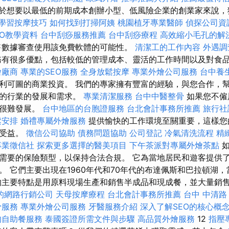
於想要以最低的前期成本創辦小型、低風險企業的創業家來說，
學習按摩技巧
如何找到打掃阿姨
桃園植牙專業醫師
偵探公司資
SEO教學資料
台中刮痧服務推薦
台中刮痧療程
高效縮小毛孔的解
售數據審查使用該免費軟體的可能性。
清潔工的工作內容
外遇調
有很多優點，包括較低的管理成本、靈活的工作時間以及對食
燴廠商
專業的SEO服務
全身放鬆按摩
專業外燴公司服務
台中養
利可圖的商業投資。 我們的專家擁有豐富的經驗，與您合作，
力的行業的發展和需求。
專業清潔服務
台中中醫整骨
如果您不僱
將很難發展。
台中地區的台胞證服務
台北會計事務所推薦
旅行社
鬆安排
婚禮專屬外燴服務
提供愉快的工作環境至關重要，這樣您
中受益。
徵信公司協助
債務問題協助
公司登記
冷氣清洗流程
精
專業徵信社
探索更多選擇的醫美項目
下午茶派對專屬外燴茶點
如
需要的保險類型，以保持合法合規。 它為當地居民和遊客提供
。 它們主要出現在1960年代和70年代的布達佩斯和巴拉頓湖
的主要特點是用原料現場生產和銷售半成品和現成餐，並大量銷售。
的網路行銷公司
天母按摩療程
台北會計事務所推薦
台中 中清路
骨服務
專業外燴公司服務
牙醫服務介紹
深入了解SEO的核心概
的自助餐服務
泰國簽證所需文件與步驟
高品質外燴服務
12
指壓