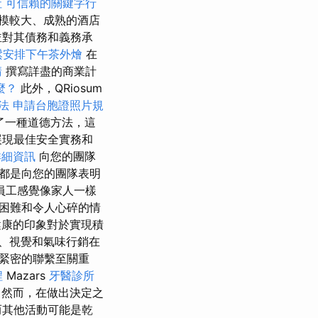
社
可信賴的關鍵字行
模較大、成熟的酒店
並對其債務和義務承
鬆安排下午茶外燴
在
請
撰寫詳盡的商業計
麼？
此外，QRiosum
法
申請台胞證照片規
了一種道德方法，這
展現最佳安全實務和
詳細資訊
向您的團隊
都是向您的團隊表明
員工感覺像家人一樣
困難和令人心碎的情
康的印象對於實現積
、視覺和氣味行銷在
緊密的聯繫至關重
程
Mazars
牙醫診所
 然而，在做出決定之
而其他活動可能是乾