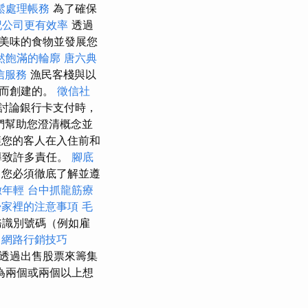
鬆處理帳務
為了確保
記公司更有效率
透過
作美味的食物並發展您
然飽滿的輪廓
唐六典
信服務
漁民客棧與以
物而創建的。
徵信社
討論銀行卡支付時，
們幫助您澄清概念並
您的客人在入住前和
導致許多責任。
腳底
摩
您必須徹底了解並遵
緻年輕
台中抓龍筋療
掃家裡的注意事項
毛
務識別號碼（例如雇
網路行銷技巧
透過出售股票來籌集
為兩個或兩個以上想