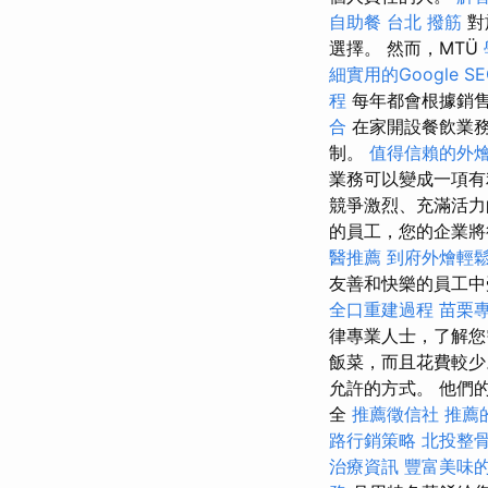
自助餐
台北 撥筋
對
選擇。 然而，MTÜ
細實用的Google 
程
每年都會根據銷
合
在家開設餐飲業務
制。
值得信賴的外
業務可以變成一項有
競爭激烈、充滿活
的員工，您的企業
醫推薦
到府外燴輕
友善和快樂的員工
全口重建過程
苗栗
律專業人士，了解您
飯菜，而且花費較少
允許的方式。 他們
全
推薦徵信社
推薦
路行銷策略
北投整
治療資訊
豐富美味