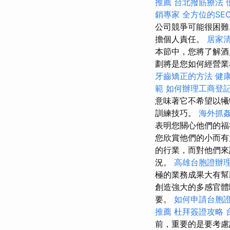
推薦
台北撥筋療法
銷專家
全方位的SE
公司競爭可能很困難
擔個人責任。
居家
本節中，您將了解酒
劃將是您如何經營
牙齒矯正的方法
健
範
如何辦理工商登
意味著它不希望以犧
訓練技巧。
海外抓
表明您關心他們的福
您欣賞他們的小而
的行業，而對他們來
況。
高雄台胞證辦
極的業務成果大有
創造強大的多感官體
要。
如何申請台胞
推薦
杜拜簽證攻略
前，重要的是要考慮