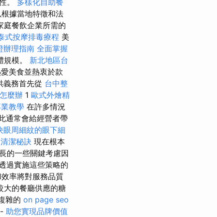
能性。
多樣化自助餐
以根據當地特徵和法
家庭餐飲企業所需的
泰式按摩排毒療程
美
證辦理指南
全面掌握
體規模。
新北地區台
愛美食並熱衷於款
供義務首先從
台中整
怎麼辦
1
歐式外燴精
專業教學
在許多情況
此通常會給經營者帶
決眼周細紋的眼下細
家清潔秘訣
現在根本
長的一些關鍵考慮因
透過實施這些策略的
和效率將對服務品質
較大的餐廳供應的糖
其複雜的
on page seo
-
助您實現品牌價值