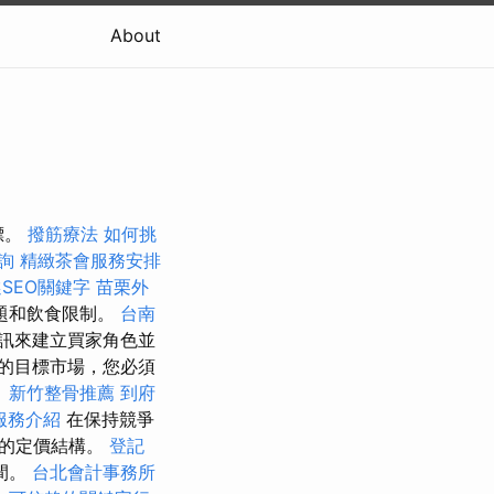
About
標。
撥筋療法
如何挑
詢
精緻茶會服務安排
SEO關鍵字
苗栗外
題和飲食限制。
台南
訊來建立買家角色並
的目標市場，您必須
。
新竹整骨推薦
到府
服務介紹
在保持競爭
您的定價結構。
登記
間。
台北會計事務所