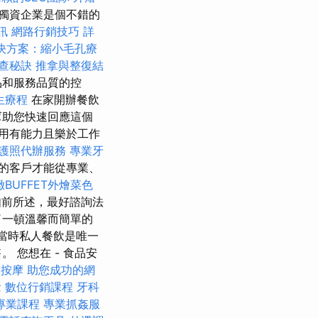
獨資企業是個不錯的
訊
網路行銷技巧
詳
決方案：縮小毛孔療
查秘訣
推拿與整復結
品和服務品質的控
生療程
在家開辦餐飲
幫助您快速回應這個
用有能力且樂於工作
護照代辦服務
專業牙
的客戶才能從專業、
緻BUFFET外燴菜色
前所述，最好諮詢法
了一頓溫馨而簡單的
，當時私人餐飲是唯一
 您想在 - 食品安
 按摩
助您成功的網
念
數位行銷課程
牙科
專業課程
專業抓姦服