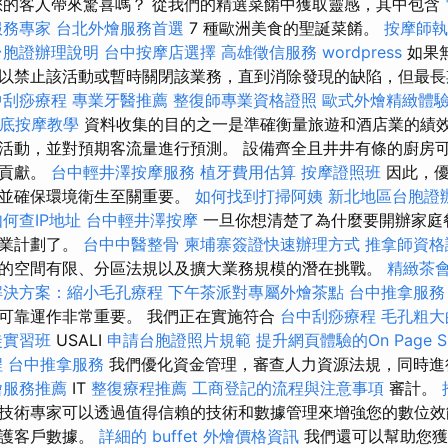
的客人帶來驚喜嗎？ 從我們的精選菜餚中獲取靈感，其中包含
服務專家
台北外燴服務首選
7 種歐洲美食的聖誕菜餚。
按摩師
台胞證辦理說明
台中按摩店選擇
高雄徵信服務
wordpress
如果
以禁止該活動或暫時關閉該業務，直到消除發現的缺陷，但最
中刮痧療程
專業牙醫推薦
整復師專業資格證照
歐式外燴精緻體
底按摩教學
資料收集的目的之一是準確衡量旅遊和酒店業的績
活動，並對預期客流量進行預測。 設備齊全且井井有條的廚房
出貢獻。
台中輕井澤按摩服務
植牙費用估算
按摩證照班
因此，優
染並確保環境衛生至關重要。
如何找到打掃阿姨
新北地區台胞證
如何查IP地址
台中輕井澤按摩
一旦你想清楚了為什麼要開辦家庭
商業計劃了。
台中中醫整骨
柬埔寨簽證快速辦理方式
推拿師資
的空間有限、分區法規以及擴大業務規模的潛在挑戰。
精緻茶
解決方案：縮小毛孔療程
下午茶派對專屬外燴茶點
台中推拿服務
可靠運作非常重要。 我們正在實施符合
台中刮痧療程
毛孔粗大
徒實習班
USALI
申請台胞證照片規範
提升網頁體驗的On Page 
程
台中推拿服務
我們優化資金管理，審查人力資源法規，同時
燴服務推薦
IT
整復療程推薦
工商登記的流程與注意事項
審計。
技術專家可以透過值得信賴的技術和數據管理來增強您的數位效
保護客戶數據。
詳細的 buffet 外燴價格資訊
我們還可以幫助您獲