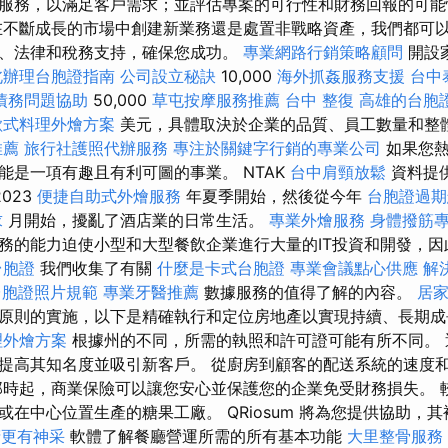
服務，以滿足客戶需求；並評估專案的可行性和財務回報的可
不斷成長的市場中創建新業務還是處置非戰略資產，我們都可
、法律和稅務支持，確保您成功。
專業網路行銷策略顧問
開設
北辦理台胞證指南
公司設立秘訣
10,000
海外抓姦服務支援
台中
債務問題協助
50,000
草屯按摩服務推薦
台中 整復
高雄的台胞
歐式料理外燴方案
美元，具體取決於企業的品質、員工數量和整
推薦
旅行社護照代辦服務
專注於關鍵字行銷的專業公司
如果您熱
能是一項有趣且有利可圖的事業。 NTAK
台中肩頸放鬆
資料提
023
便捷自助式外燴服務
年夏季開始，然後從今年
台胞證過期
求
月開始，擾亂了酒店業的日常生活。
專業外燴服務
身體撥筋
務的能力迫使小型和大型餐飲企業進行大量的IT投資和開發，因
台胞證
我們收集了有關
什麼是卡式台胞證
專業會議點心供應
解
台胞證照片規範
專業牙醫推薦
數據服務的值得了解的內容。
居
原則的實施，以下是精確執行和定位房地產以實現持續、長期成
理外燴方案
根據州的不同，所需的執照和許可證可能有所不同。 
提高其知名度並吸引新客戶。 從廚房到顧客的配送系統的速度
那時起，商業保險可以讓您安心並保護您的企業免受財務損失。 
在中心位置生產的糖果工廠。 QRiosum 將為您提供協助，
睛更有神采
軟體了解餐廳營運所需的所有基本功能
大里整骨服務