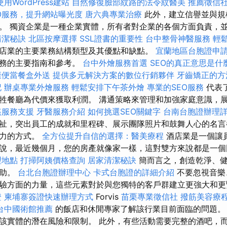
使用WordPress建站
自然修復臉部紋路的法令紋醫美
推薦徵信
O服務，提升網站曝光度
唐六典專業治療
此外，建立信譽並與規
。 獨資企業是一種企業實體，所有者對企業的各個方面負責，
清潔秘訣
北區按摩選擇
SSL證書的重要性
台中整骨神醫服務
輕
店業的主要業務結構類型及其優點和缺點。
宜蘭地區台胞證申
業務的主要指南和參考。
台中外燴服務首選
SEO的真正意思是什
康便當餐盒外送
提供多元解決方案的數位行銷夥伴
牙齒矯正的方
記
辦桌專業外燴服務
輕鬆安排下午茶外燴
專業的SEO服務
代表
牲餐廳為代價來獲取利潤。 溝通策略來管理和加強家庭意識，
姦服務支援
牙醫服務介紹
如何挑選SEO關鍵字
台南台胞證辦理
祉，突出員工的成就和里程碑、展示團隊照片和鼓舞人心的名言
有力的方式。
全方位提升自信的選擇：醫美療程
酒店業是一個讓
說，最近幾個月，您的房產就像家一樣，這對雙方來說都是一個
理地點
打掃阿姨價格查詢
居家清潔秘訣
簡而言之，創造乾淨、健
幫助。
台北台胞證辦理中心
卡式台胞證的詳細介紹
不要忽視音樂
驗方面的力量，這些元素對於與您獨特的客戶群建立更強大和更
證
柬埔寨簽證快速辦理方式
Forvis
苗栗專業徵信社
撥筋美容療
台中國術館推薦
的飯店和休閒專家了解該行業目前面臨的問題。
該實體的潛在風險和限制。 此外，有些活動需要完整的酒吧，