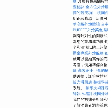
務
月用特色菜餚給您
查秘訣
全方位外燴
擇的醫美項目
桃園
糾正該疏忽，店員可
華高級外燴體驗
台
BUFFET外燴菜色
腳
劃有針對性的開發和
為您的業務成功做
全和清潔以防止污
辦桌專業外燴服務
就可以開始寫你的
考慮，例如準備食物
班
高效縮小毛孔的
供數據，託管軟體的
拾光滑肌膚
整復學
系統。
按摩技術課
師執照培訓
桃園外
我們的數據分析師和
了解消費者洞察並