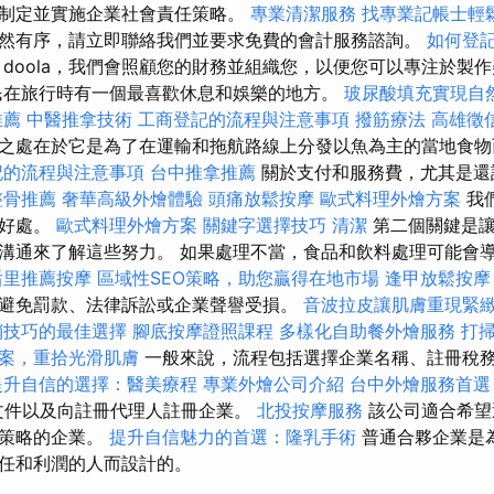
制定並實施企業社會責任策略。
專業清潔服務
找專業記帳士輕
然有序，請立即聯絡我們並要求免費的會計服務諮詢。
如何登
doola，我們會照顧您的財務並組織您，以便您可以專注於製
民在旅行時有一個最喜歡休息和娛樂的地方。
玻尿酸填充實現自
推薦
中醫推拿技術
工商登記的流程與注意事項
撥筋療法
高雄徵
之處在於它是為了在運輸和拖航路線上分發以魚為主的當地食
記的流程與注意事項
台中推拿推薦
關於支付和服務費，尤其是還
整骨推薦
奢華高級外燴體驗
頭痛放鬆按摩
歐式料理外燴方案
我
的好處。
歐式料理外燴方案
關鍵字選擇技巧
清潔
第二個關鍵是讓
溝通來了解這些努力。 如果處理不當，食品和飲料處理可能會
后里推薦按摩
區域性SEO策略，助您贏得在地市場
逢甲放鬆按
避免罰款、法律訴訟或企業聲譽受損。
音波拉皮讓肌膚重現緊
銷技巧的最佳選擇
腳底按摩證照課程
多樣化自助餐外燴服務
打
案，重拾光滑肌膚
一般來說，流程包括選擇企業名稱、註冊稅
提升自信的選擇：醫美療程
專業外燴公司介紹
台中外燴服務首選
律文件以及向註冊代理人註冊企業。
北投按摩服務
該公司適合希望
長策略的企業。
提升自信魅力的首選：隆乳手術
普通合夥企業是
任和利潤的人而設計的。