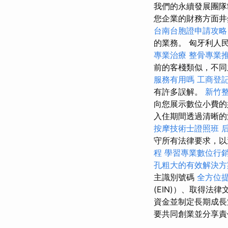
我們的永續發展團隊
您企業的財務方面井
台南台胞證申請攻略
的業務。 匈牙利人
專業治療
整骨專業
前的客棧類似，不同
服務有用嗎
工商登
有許多誤解。
新竹
向您展示數位小費
入住期間透過清晰的
按摩技術士證照班
守所有法律要求，以
程
學習專業數位行
孔粗大的有效解決方
主識別號碼
全方位
(EIN)）、取得法
資金並制定長期成
要共同創業並分享責