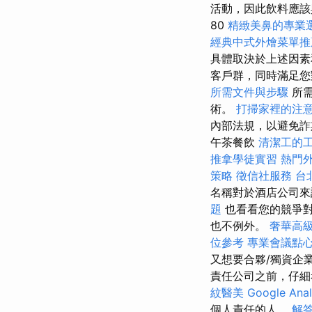
活動，因此飲料應該與
80
精緻美鼻的專業
經典中式外燴菜單推
具體取決於上述因
客戶群，同時滿足
所需文件與步驟
所需
術。
打掃家裡的注
內部法規，以避免詐
午茶餐飲
清潔工的
推拿學徒實習
熱門
策略
徵信社服務
台
名稱對於酒店公司來
題
也看看您的競爭對
也不例外。
奢華高
位參考
專業會議點
又想要合夥/獨資企
責任公司之前，仔細
紋醫美
Google Ana
個人責任的人。
解