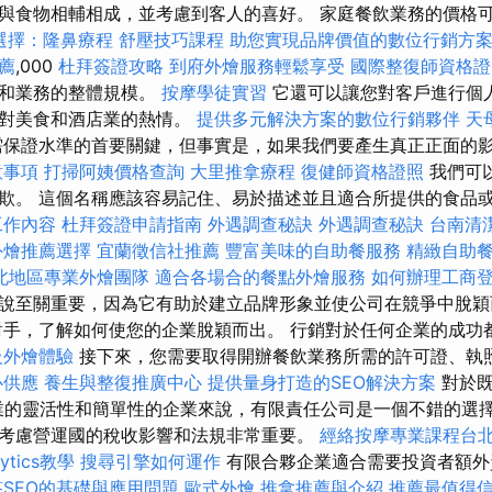
食物相輔相成，並考慮到客人的喜好。 家庭餐飲業務的價格可以從 
選擇：隆鼻療程
舒壓技巧課程
助您實現品牌價值的數位行銷方
薦
,000
杜拜簽證攻略
到府外燴服務輕鬆享受
國際整復師資格
素和業務的整體規模。
按摩學徒實習
它還可以讓您對客戶進行個
您對美食和酒店業的熱情。
提供多元解決方案的數位行銷夥伴
天
保證水準的首要關鍵，但事實是，如果我們要產生真正正面的
意事項
打掃阿姨價格查詢
大里推拿療程
復健師資格證照
我們可
欺。 這個名稱應該容易記住、易於描述並且適合所提供的食品或服
工作內容
杜拜簽證申請指南
外遇調查秘訣
外遇調查秘訣
台南清
外燴推薦選擇
宜蘭徵信社推薦
豐富美味的自助餐服務
精緻自助
北地區專業外燴團隊
適合各場合的餐點外燴服務
如何辦理工商
說至關重要，因為它有助於建立品牌形象並使公司在競爭中脫
手，了解如何使您的企業脫穎而出。 行銷對於任何企業的成功
級外燴體驗
接下來，您需要取得開辦餐飲業務所需的許可證、執
心供應
養生與整復推廣中心
提供量身打造的SEO解決方案
對於既
業的靈活性和簡單性的企業來說，有限責任公司是一個不錯的選
考慮營運國的稅收影響和法規非常重要。
經絡按摩專業課程台
lytics教學
搜尋引擎如何運作
有限合夥企業適合需要投資者額外
答SEO的基礎與應用問題
歐式外燴
推拿推薦與介紹
推薦最值得信