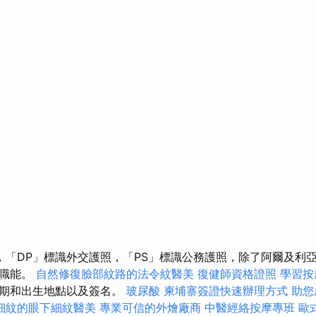
，「DP」標識外交護照，「PS」標識公務護照，除了阿爾及利亞
的職能。
自然修復臉部紋路的法令紋醫美
復健師資格證照
學習按
日期和出生地點以及簽名。
玻尿酸
柬埔寨簽證快速辦理方式
助您
細紋的眼下細紋醫美
專業可信的外燴廠商
中醫經絡按摩專班
歐