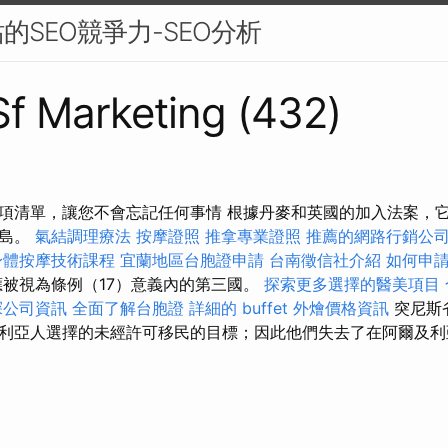
的SEO競爭力-SEO分析
 Sf Marketing (432)
項清單，讓您不會忘記任何事情 根據丹麥和英國的加入法案，
群島。
氣結調理療法
按摩證照
推拿專業證照
推薦的網路行銷公
身體按摩技術課程
宜蘭地區台胞證申請
台南徵信社介紹
如何申
被視為條例（17）意義內的第三國。
探索更多選擇的醫美項目
探公司資訊
全面了解台胞證
詳細的 buffet 外燴價格資訊
突尼斯
利亞人選擇的未經許可移民的目標；因此他們失去了在阿爾及利