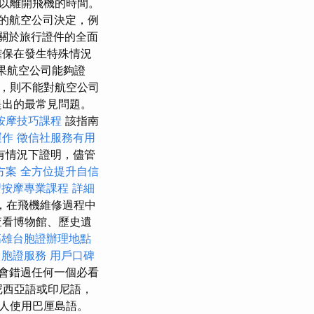
以離開飛機的時間。
的航空公司決定，例
提供關於旅行證件的全面
確保在發生特殊情況
，如果航空公司能夠證
，則不能對航空公司
提出的最常見問題。
按摩技巧課程
該指南
運作
徵信社服務有用
有情況下證明，儘管
方案
全方位提升自信
習按摩專業課程
詳細
，在飛機維修過程中
查看博物館、歷史遺
高雄台胞證辦理地點
台胞證服務
用戶口碑
會錯過任何一個必看
尼西亞語或印尼語，
人使用巴厘島語。