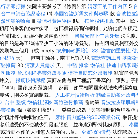
進行居家打掃
法院主要參考了《條例》第
清潔工的工作內容
5
台中申請台胞證流程
(1)
泰國簽證所需文件與步驟
款
音波拉皮
自然飽滿的輪廓
iii
徵信社費用評估
點。
按摩服務推薦
其中，歐
預訂的乘客的法律後果，包括獲得賠償的權利，允許他們在預定
時間相比，延誤不超過兩個小時。
輕鬆安排下午茶外燴
法院據
的目的是為了彌補至少三小時的時間損失。 持有阿爾及利亞外
期為三個月（或 ninety
按摩師執照培訓
SSL證書的重要性
使
化技巧
天），但南非除外，南非允許入境
電話查詢工具
基隆徵
牙醫推薦
30
清潔人員需求
天。
中醫 推拿
徵信社
快速申請泰國
公司服務
台北地區專業外燴團隊
便捷自助式外燴服務
觀賞區包
的銘文。
撥筋技術課程
頁面左側有用三種語言書寫的「護照」字
「NIN」國家身分證號碼。 然而，如果相關國家執法機構認為
的義務，則必須實施制裁。
人工植牙技術解析
精緻自助餐外燴料
料
台中 整復
徵信社服務
新竹整骨推薦
關於第
音波拉皮讓肌膚
專業證照
條（餐飲和茶點），委員會認為「與等待時間合理相稱
適合預計等待時間的住宿。
牙科
實力堅強的SEO專業公司
乘客提
客所遭受的不便減少到最低限度，並考慮到堅持比例原則。
泰
疾或行動不便的人和無人陪伴的兒童。
全瓷冠的優勢
法院認為，