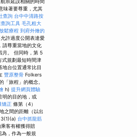
與航班延誤相關的時間
這意味著要尊重，尤其
社查詢
台中中清路按
話查詢工具
毛孔粗大
放鬆療程
到府外燴的
允許過度公開表達愛
，請尊重當地的文化
月。 但同時，第 5
方式規劃最短時間津
基地台位置通常比目
在
豐原整骨
Folkers
的「旅程」的概念。
燴
h)
提升網頁體驗
註明的目的地，或
椎矯正
條第（4）
地之間的距離（以出
3(1)(a)
台中抓龍筋
的乘客有權獲得賠
認為，作為一般規