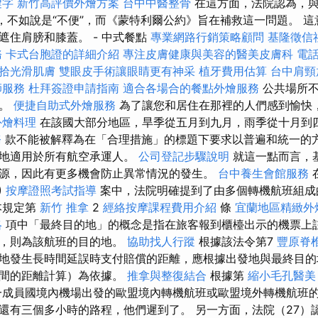
鍵字
新竹高評價外燴方案
台中中醫整骨
在這方面，法院認為，
”，不如說是“不便”，而《蒙特利爾公約》旨在補救這一問題。 
遮住肩膀和膝蓋。 - 中式餐點
專業網路行銷策略顧問
基隆徵信
務
卡式台胞證的詳細介紹
專注皮膚健康與美容的醫美皮膚科
電
拾光滑肌膚
雙眼皮手術讓眼睛更有神采
植牙費用估算
台中肩頸
師服務
杜拜簽證申請指南
適合各場合的餐點外燴服務
公共場所不
抱。
便捷自助式外燴服務
為了讓您和居住在那裡的人們感到愉快
外燴料理
在該國大部分地區，旱季從五月到九月，雨季從十月到四
務
款不能被解釋為在「合理措施」的標題下要求以普遍和統一的
仁地適用於所有航空承運人。
公司登記步驟說明
就這一點而言，
源，因此有更多機會防止異常情況的發生。
台中養生會館服務
)
按摩證照考試指導
案中，法院明確提到了由多個轉機航班組成
本規定第
新竹 推拿
2
經絡按摩課程費用介紹
條
宜蘭地區精緻外
略
項中「最終目的地」的概念是指在旅客報到櫃檯出示的機票上
班，則為該航班的目的地。
協助找人行蹤
根據該法令第7
豐原脊
地發生長時間延誤時支付賠償的距離，應根據出發地與最終目的
之間的距離計算）為依據。
推拿與整復結合
根據第
縮小毛孔醫美
一成員國境內機場出發的歐盟境內轉機航班或歐盟境外轉機航班
還有三個多小時的路程，他們遲到了。 另一方面，法院（27）