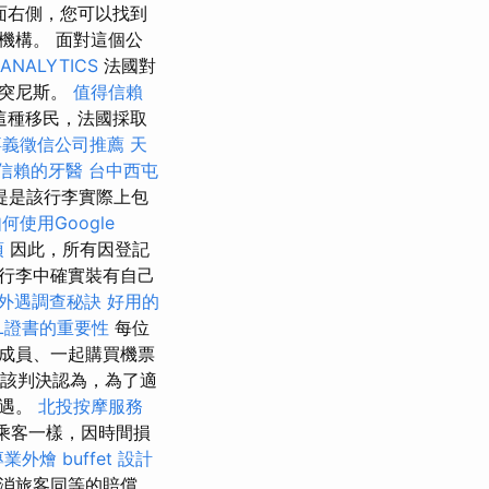
面右側，您可以找到
機構。 面對這個公
ANALYTICS
法國對
和突尼斯。
值得信賴
這種移民，法國採取
嘉義徵信公司推薦
天
信賴的牙醫
台中西屯
提是該行李實際上包
何使用Google
項
因此，所有因登記
行李中確實裝有自己
外遇調查秘訣
好用的
SL證書的重要性
每位
成員、一起購買機票
決，該判決認為，為了適
待遇。
北投按摩服務
乘客一樣，因時間損
業外燴 buffet 設計
消旅客同等的賠償