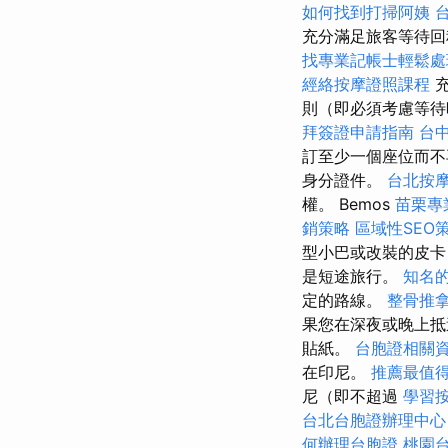
如何找到打掃阿姨
充分滿足旅客等待
找專業記帳士輕鬆處
經絡按摩證照課程
則（即必須考慮等
拜簽證申請指南
台
訂至少一個座位而
身分證件。
台北按
權。 Bemos
苗栗專
銷策略
區域性SEO
型小巴或改裝的皮
是短途旅行。
知名的
定的路線。
整骨推
果您在深夜或晚上抵
貼紙。
台胞證相關
在印尼。
推薦最值得
尼（即不超過
學習
台北台胞證辦理中心
何辦理台胞證
桃園