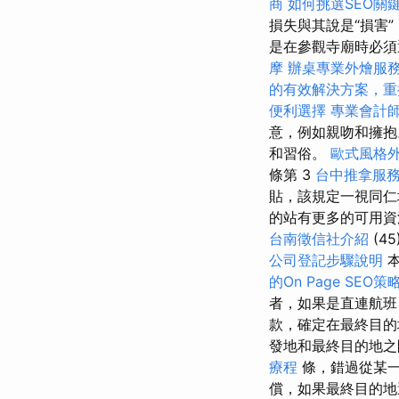
商
如何挑選SEO關
損失與其說是“損害
是在參觀寺廟時必須
摩
辦桌專業外燴服
的有效解決方案，重
便利選擇
專業會計
意，例如親吻和擁
和習俗。
歐式風格
條第 3
台中推拿服
貼，該規定一視同
的站有更多的可用資
台南徵信社介紹
(45
公司登記步驟說明
的On Page SEO策
者，如果是直連航
款，確定在最終目的
發地和最終目的地
療程
條，錯過從某
償，如果最終目的地