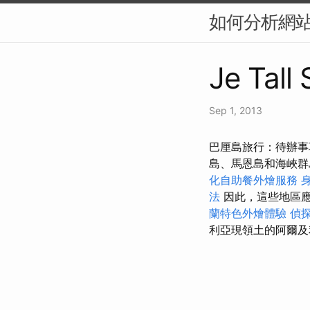
如何分析網站
Je Tall
Sep 1, 2013
巴厘島旅行：待辦事
島、馬恩島和海峽
化自助餐外燴服務
法
因此，這些地區應
蘭特色外燴體驗
偵
利亞現領土的阿爾及