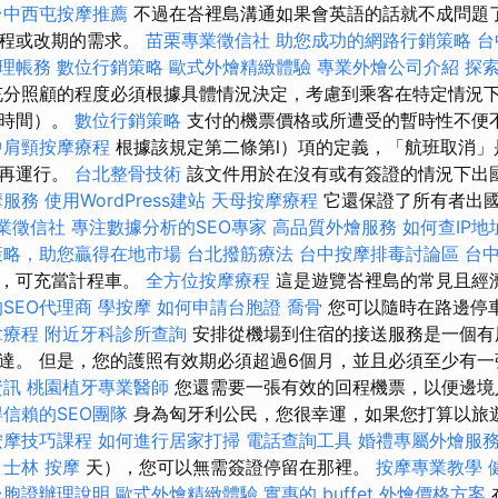
台中西屯按摩推薦
不過在峇裡島溝通如果會英語的話就不成問題
回程或改期的需求。
苗栗專業徵信社
助您成功的網路行銷策略
台
理帳務
數位行銷策略
歐式外燴精緻體驗
專業外燴公司介紹
探
充分照顧的程度必須根據具體情況決定，考慮到乘客在特定情況
待時間）。
數位行銷策略
支付的機票價格或所遭受的暫時性不便
中肩頸按摩療程
根據該規定第二條第l）項的定義，「航班取消」
不再運行。
台北整骨技術
該文件用於在沒有或有簽證的情況下出
摩服務
使用WordPress建站
天母按摩療程
它還保證了所有者出
業徵信社
專注數據分析的SEO專家
高品質外燴服務
如何查IP地
策略，助您贏得在地市場
台北撥筋療法
台中按摩排毒討論區
台
卡，可充當計程車。
全方位按摩療程
這是遊覽峇裡島的常見且經
SEO代理商
學按摩
如何申請台胞證
喬骨
您可以隨時在路邊停
拿療程
附近牙科診所查詢
安排從機場到住宿的接送服務是一個有
達。 但是，您的護照有效期必須超過6個月，並且必須至少有
資訊
桃園植牙專業醫師
您還需要一張有效的回程機票，以便邊境
信賴的SEO團隊
身為匈牙利公民，您很幸運，如果您打算以旅
按摩技巧課程
如何進行居家打掃
電話查詢工具
婚禮專屬外燴服
士林 按摩
天），您可以無需簽證停留在那裡。
按摩專業教學
台胞證辦理說明
歐式外燴精緻體驗
實惠的 buffet 外燴價格方案