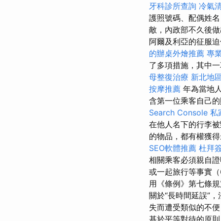
牙科診所查詢
冷氣
護照號碼、配偶姓名
敵，內政部不久後
阿爾及利亞的征服迫
的辦桌外燴推薦
專
了多項措施，其中
母整復治療
新北地
按摩推薦
年為當地
含第一位乘客自己
Search Console
私
在他人名下的行李被
的物品，都有權獲得
SEO軟體推薦
杜拜
相關乘客必須親自證
或一起旅行等事實（6
用《條例》第七條規
關於“長時間延誤”
失而遭受類似的不
基於平等對待的原則