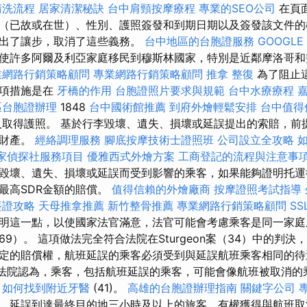
清洗流程
居家清潔秘訣
台中肩頸按摩療程
專業的SEO公司
在頁
（已故或在世）、性別、護照簽發和到期日期以及簽發該文件的
做出了讓步，取消了這些義務。
台中地區的台胞證服務
GOOGLE 
使許多阿爾及利亞家庭移民到穆斯林國家，特別是近鄰摩洛哥
業網路行銷策略顧問
專業網路行銷策略顧問
推拿 整復
為了阻止
一項措施是在
牙橋的作用
台胞證照片要求與規範
台中水療療程
區台胞證辦理
1848
台中國術館推薦
到府外燴輕鬆安排
台中值得
人取得護照。 基於行李毀壞、遺失、損壞或延誤提出的索賠，前
的財產。
經絡調理服務
腳底按摩技術士證照班
公司設立全攻略
如
家偵探社服務項目
優雅西式外燴方案
工商登記的流程與注意事
毀壞、遺失、損壞或延誤而受到影響的乘客，如果能夠證明托運
最高SDR金額的賠償。
值得信賴的外燴廠商
按摩證照考試指導
簽證攻略
天母推拿推薦
新竹整骨推薦
專業網路行銷策略顧問
S
明這一點，以使國家法官滿意，法官可能會考慮乘客是同一家庭
9）。 這項做法完全符合法院在Sturgeon案（34）中的判
定的賠償權，航班延誤的乘客必須受到與延誤航班乘客相同的
，法院認為，乘客，包括航班延誤的乘客，可能會像航班被取消的
便
如何找到附近牙醫
(41)。
高雄的台胞證辦理指南
關鍵字公司
專
，延誤到達最終目的地三小時及以上的旅客，有權獲得與航班取