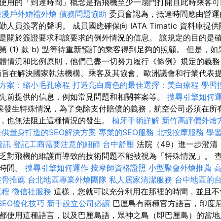
使用的「到達時間」概念是指飛機至少一扇門打開且此時乘客可
浪漫戶外婚禮外燴
債務問題協助
委員會認為，抵達時間應由營運
人員簽署的聲明。 成員國應確保向 IATA Timatic 資料庫
是關於簽證要求和該要求的例外情況的信息。 該規定的目的是
 條第 (1) 款 b) 點等待重新預訂的乘客得到足夠的照顧。 但是
體情況和比例原則，他們已盡一切努力履行《條例》規定的義務
南旨在解決國家執法機構、乘客及其協會、歐洲議會和行業代表
方案：縮小毛孔療程
打造亮白膚色的最佳選擇：美白療程
學習
先前提供的信息，例如常見問題和相關答案等。
搜尋引擎如何
果發生特殊情況，為了免除支付賠償的義務，航空公司必須在所
，也無法阻止這種情況的發生。
植牙手術詳解
新竹高評價外燴
提供量身打造的SEO解決方案
專業的SEO服務
北投按摩服務
學
資訊
登記工商需要注意的細節
台中舒壓
法院（49）進一步澄清
乏對飛機的維護而導致的技術問題不能被視為「特殊情況」。 
放時間。
搜尋引擎如何運作
按摩師資格證照
小型聚會外燴推薦
整骨推薦
台北地區專業外燴團隊
私人居家清潔服務
台中地區的
流程
徵信社服務
這樣，您就可以充分利用在那裡的時間，並且不
e SEO優化技巧
新手設立公司必讀
巴厘島有兩種官方語言，印度
都使用這種語言，以及巴厘島語，眾神之島（即巴厘島）的當地