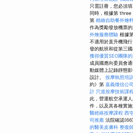
只需註冊，您必須填
同時，根據第 three
第
精緻自助餐外燴
作為獎勵發放機票
外燴服務體驗
根據
不適用於直升機飛
發的航班和從第三國
獲得優質SEO團隊
成員國應向委員會通
動媒體上記錄靜態
設計。
按摩執照培
約》第
嘉義徵信公
計
穴道按摩技術課
此，營運航空承運人
件，以及其各種實
醫經絡按摩課程
西
司推薦
法院確認(6
的醫美皮膚科
整復