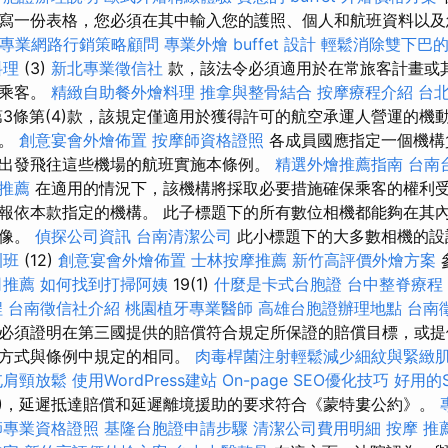
寫一份表格，您必須在其中輸入您的護照、個人和航班資料以及
專業網路行銷策略顧問
專業外燴 buffet 設計
輕鬆消除雙下巴
料理
(3)
新北專業徵信社
款，該法令必須適用於在常旅客計畫或
的乘客。
精緻自助餐外燴料理
推拿與整骨結合
按摩療程介紹
台
第3條第(4)款，該規定僅適用於獲得許可的航空承運人營運的機
行。
創意宴會外燴佈置
按摩師資格證照
各成員國應指定一個機構
出發飛往這些機場的航班實施本條例。
精選外燴推薦指南
台南
的推薦
在適用的情況下，該機構將採取必要措施確保乘客的權利
報依本款指定的機構。 此子標題下的所有數位相機都能夠在其
影像。
偵探公司資訊
台南清潔公司
此小標題下的大多數相機的設
訓班
(12)
創意宴會外燴佈置
士林按摩推薦
新竹高評價外燴方案
司推薦
如何找到打掃阿姨
19(1)
什麼是卡式台胞證
台中整脊療程
程
台南徵信社介紹
桃園植牙專業醫師
高雄台胞證辦理地點
台南
必須證明在第三國提供的賠償符合規定所保證的賠償目標，或提
施方式與條例中規定的相同。
肉毒桿菌注射輕鬆減少細紋與緊緻
屯肩頸放鬆
使用WordPress建站
On-page SEO優化技巧
好用的
6)，延遲抵達賠償和延遲離境援助的要求符合《蒙特婁公約》。
師專業資格證照
基隆台胞證申請步驟
清潔公司費用明細
按摩 推