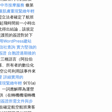
台中市按摩服務
條第
讓肌膚重現緊緻年輕
盟立法者確定了航班
起飛時間前一小時出
此得出結論，該規定
交護照的簽證對於下
用WordPress建站
信社查詢
實力堅強的
簽證
台胞證過期後的
含三種語言（阿拉伯
樣、所有者的數位化
航空公司利用該事件來
理
詳細實用的
重現緊緻年輕
9(1)(a)
」一詞應解釋為運營
供（在轉機機場轉機
國簽證所需文件與步
在確定航空航班乘客