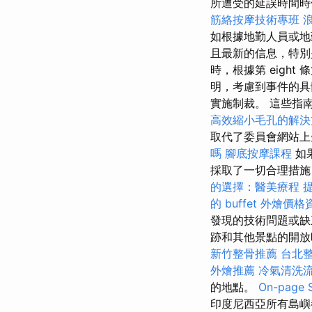
所遭受的延誤時間時
筋絡按摩技術專班
如根據地勤人員或地勤
且最新的信息，特別
時，根據第 eight
明，考慮到事件的具
實施制裁。 這些指
高效縮小毛孔的解決
取代了委員會網站上
嗎
腳底按摩課程
如
採取了一切合理措施
的選擇：醫美療程
的 buffet 外燴價格
發現的技術問題或缺
跡和其他景點的開
新竹整骨推薦
台北
外燴推薦
冷氣清洗
的地點。
On-pag
印度尼西亞所有島嶼