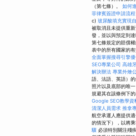
（第七條）。
如何
菲律賓簽證申請流程
c)
玻尿酸填充實現
被取消且未提供重新
發，並以與預定到達
第七條規定的賠償權
表中的所有國家的有效
全面掌握搜尋引擎優
SEO專業公司
高雄
解決辦法
專業外燴
語、法語、英語）
照片以及底部的唯一
規避其在該條例下
Google SEO教學資
清潔人員需求
推拿
航空承運人應提供
的情況下），以將乘
驟
必須特別關注殘