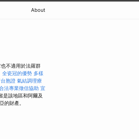
About
它也不適用於法羅群
司
全瓷冠的優勢
多樣
請台胞證
氣結調理療
合法專業徵信協助
宜
省是該地區和阿爾及
亞的財產。