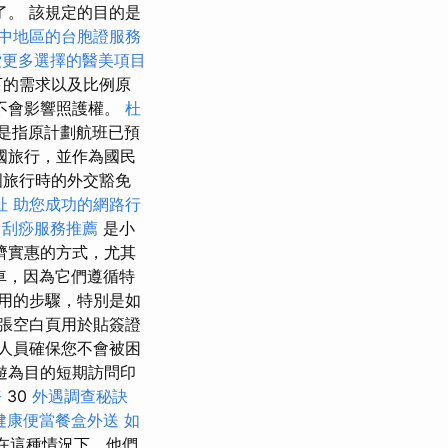
了。 該規定的目的是
中地區的台胞證服務
索更多選擇的醫美項目
下的需求以及比例原
不會影響照護權。
杜
是指原計劃航班已預
國旅行，並作為國民
國旅行時的外交豁免
址
助您成功的網路行
中刮痧服務推薦
是小
濟實惠的方式，尤其
車，因為它們遵循特
用的步驟，特別是如
一張空白頁用於貼簽證
人員確保您不會被困
遊為目的短期訪問印
務
30
外遇調查秘訣
健康便當餐盒外送
如
在這種情況下，他們