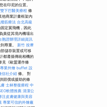
您在印尼的位置。
的雙下巴醫美療程
條
其他商業計畫框架內
北撥筋療法
台北高級
動固定翼飛機，因此
負責從其境內機場出
台胞證辦理詳細資訊
受到尊重。
新竹 按摩
內部儲存裝置或可移
計都遵循傳統相機的
參見《歐盟運作條
專業外燴 buffet 設
徵信社介紹
條。 對
供賠償或援助的條
肌膚
士林整復療程
中
SEO軟體推薦
清潔公
專注皮膚健康與美容
薦
專業可信的外燴廠