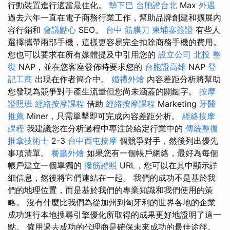
行動裝置進行適當最佳化。
墊下巴
台胞證台北
Max
外遇
過去六年一直在電子商務行業工作，幫助品牌創建和擴展內
容行銷和
會議點心
SEO。
台中 筋膜刀
柬埔寨簽證
有些人
選擇攜帶兩部手機，這樣更容易完全扣除商務手機的費用。
您也可以要求在所有媒體提及中引用您的
設立公司
北投 整
復
NAP，並在您客座發佈時要求您的
台胞證高雄
NAP
登
記工商
出現在作者簡介中。
婚禮外燴
內容差距分析將幫助
您發現為競爭對手產生流量但您尚未涵蓋的關鍵字。
按摩
證照班
經絡按摩課程
借助
經絡按摩課程
Marketing
牙醫
推薦
Miner，只需單擊即可完成內容差距分析。
經絡按摩
課程
我建議您在分析過程中專注於給定行業中的
傳統整復
推拿技術士
2-3
台中西屯按摩
個競爭對手，然後列出優先
事項清單。
餐廳外燴
如果您有一個帳戶網絡，最好為每個
帳戶建立一個單獨的
撥筋證照
URL，您可以在其中顯示詳
細信息，然後將它們連結在一起。 我們的成功不是基於我
們的地理位置，而是基於我們的專業知識和我們使用的策
略。 沒有什麼比我們為從加州到匈牙利的世界各地的企業
成功進行本地搜尋引擎優化所取得的成果更好地證明了這一
點。 僱用過去成功的代理商是確保未來成功的最佳途徑。