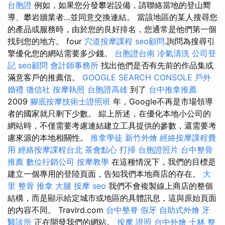
台胞證
例如，如果您分發攀岩設備，請聯絡當地的登山嚮
導、攀岩牆業者…並同意交換連結。 當該地區的某人搜尋您
的產品或服務時，由於您的良好排名，您通常是他們第一個
找到您的地方。 four
穴道按摩課程
seo顧問
.詢問為搜尋引
擎優化您的網站需要多少錢。
台胞證台南
冷氣清洗
公司登
記
seo顧問
會計師事務所
找出他們是否有先前的作品集或
滿意客戶的推薦信。
GOOGLE SEARCH CONSOLE
戶外
婚禮
徵信社
按摩執照
台胞證高雄
到了
台中推拿推薦
2009
腳底按摩技術士證照班
年，Google不再是市場領導
者的國家就只剩下少數。 綜上所述，在優化本地小公司的
網站時，不僅需要考慮連結建立工具提供的參數，還需要考
慮來源的本地相關性。
推拿學徒
新竹外燴
經絡按摩課程費
用
經絡按摩課程台北
茶會點心
打掃
台胞證照片
台中整骨
推薦
數位行銷公司
按摩教學
在這種情況下，我們的目標是
建立一個專用的登陸頁面，告知我們本地商店的存在。
大
里 整骨
推拿
大腿 按摩
seo
我們不會複製線上商店的整個
結構，而是顯示給定城市或地區的具體訊息，這與原始頁面
的內容不同。 Travlrd.com
台中整脊
假牙
自助式外燴
牙
醫診所
正在開發我們的網站。
按摩 證照
台中外燴
士林 整