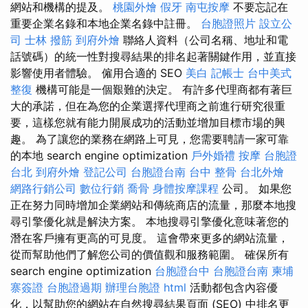
網站和機構的提及。
桃園外燴
假牙
南屯按摩
不要忘記在
重要企業名錄和本地企業名錄中註冊。
台胞證照片
設立公
司
士林 撥筋
到府外燴
聯絡人資料（公司名稱、地址和電
話號碼）的統一性對搜尋結果的排名起著關鍵作用，並直接
影響使用者體驗。 僱用合適的 SEO
美白
記帳士
台中美式
整復
機構可能是一個艱難的決定。 有許多代理商都有著巨
大的承諾，但在為您的企業選擇代理商之前進行研究很重
要，這樣您就有能力開展成功的活動並增加目標市場的興
趣。 為了讓您的業務在網路上可見，您需要聘請一家可靠
的本地 search engine optimization
戶外婚禮
按摩
台胞證
台北
到府外燴
登記公司
台胞證台南
台中 整骨
台北外燴
網路行銷公司
數位行銷
喬骨
身體按摩課程
公司。 如果您
正在努力同時增加企業網站和傳統商店的流量，那麼本地搜
尋引擎優化就是解決方案。 本地搜尋引擎優化意味著您的
潛在客戶擁有更高的可見度。 這會帶來更多的網站流量，
從而幫助他們了解您公司的價值觀和服務範圍。 確保所有
search engine optimization
台胞證台中
台胞證台南
柬埔
寨簽證
台胞證過期
辦理台胞證
html
活動都包含內容優
化，以幫助您的網站在自然搜尋結果頁面 (SEO) 中排名更