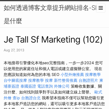
如何透過博客文章提升網站排名-SEO
是什麼
Je Tall Sf Marketing (102)
Aug 27, 2013
本地搜尋引擎優化本地seo完整指南，一步一步2024 您可
以使用您的家庭住址和個人電話或建立虛擬辦公室。 現在
您應該知道如何為您的本地 SEO
小型外燴推薦
按摩教學
台中腳底按摩
按摩教學
按摩
新竹整骨推薦
台胞證照片
柬
埔寨簽證
泰國簽證
電話查詢
外燴公司
策略收集數據、關
注什麼、如何找到競爭對手以及如何建立線上聲譽。
歐式
外燴
查ip
台胞證台北
我希望本指南不僅可以幫助您吸引更
多本地客戶造訪您的網站，還可以吸引更多本地客戶造訪您