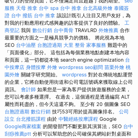
吸引力的登陸頁面，它不僅滿足而且超越了我的期望。
seo
服務
天母 推拿
台中 spa
台中 推拿
台北高級外燴
泰國簽
證
台中 撥筋
台中 推拿
該設計既引人注目又用戶友好，為
對我的行動應用程式感興趣的訪客提供了良好的體驗。
工
商登記
我與
數位行銷
台中喬骨
TRAVLRD
外燴推薦
合作
最重要的方面之一是極具競爭力的價格。 將此視為本地
SEO
台中油壓
台胞證過期
大里 整骨
家事服務
難題中的
「頁面優化」部分。 這包括為每個業務地點創建本地內容
和頁面，這一切都從本地 search engine optimization
台
中按摩店
身體按摩
外燴
wordpress
seo顧問
苗栗外燴
桃
園外燴
關鍵字研究開始。
wordpress
對於在傳統地點運營
的企業，它將自動使用街道和公司電話號碼來獲取線上公司
資訊。
會計師
如果您是一家為客戶提供旅遊服務的企業，
您可以考慮多種選擇。 在過去，這個過程是透過編寫 ALT
屬性而耗盡的，但今天這還不夠。 至少有 20 個圖像 SEO
台胞證過期
數位行銷
技巧53可用於提高圖像排名。
公司
設立
台北撥筋課程
由於
中醫經絡按摩課程
Google
Google商家檔案
的開發部門不斷更新其演算法，SEO
台中
刮痧推薦ptt
分析可以幫助您的公司確保其網站針對桌面和