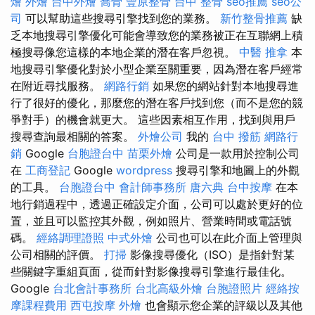
燴
外燴
台中外燴
喬骨
豐原整骨
台中 整骨
seo推薦
seo公
司
可以幫助這些搜尋引擎找到您的業務。
新竹整骨推薦
缺
乏本地搜尋引擎優化可能會導致您的業務被正在互聯網上積
極搜尋像您這樣的本地企業的潛在客戶忽視。
中醫 推拿
本
地搜尋引擎優化對於小型企業至關重要，因為潛在客戶經常
在附近尋找服務。
網路行銷
如果您的網站針對本地搜尋進
行了很好的優化，那麼您的潛在客戶找到您（而不是您的競
爭對手）的機會就更大。 這些因素相互作用，找到與用戶
搜尋查詢最相關的答案。
外燴公司
我的
台中 撥筋
網路行
銷
Google
台胞證台中
苗栗外燴
公司是一款用於控制公司
在
工商登記
Google
wordpress
搜尋引擎和地圖上的外觀
的工具。
台胞證台中
會計師事務所
唐六典
台中按摩
在本
地行銷過程中，透過正確設定介面，公司可以處於更好的位
置，並且可以監控其外觀，例如照片、營業時間或電話號
碼。
經絡調理證照
中式外燴
公司也可以在此介面上管理與
公司相關的評價。
打掃
影像搜尋優化（ISO）是指針對某
些關鍵字重組頁面，從而針對影像搜尋引擎進行最佳化。
Google
台北會計事務所
台北高級外燴
台胞證照片
經絡按
摩課程費用
西屯按摩
外燴
也會顯示您企業的評級以及其他