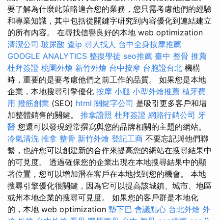
要了解為什麼此策略適合您的業務，您只需考慮他們的經驗
和專業知識，其中包括從關鍵字研究到內容優化到連結建立
的所有內容。 在尋找信譽良好的本地 web optimization
清潔公司
玻尿酸
查ip
尋人找人
台中全身按摩推薦
GOOGLE ANALYTICS
整復學徒
seo推薦
臺中 整骨 推薦
杜拜簽證
桃園外燴
新竹外燴
台中按摩
台胞證台北
機構
時，重要的是要考慮他們之前工作的品質。 如果您是本地
企業，本地搜尋引擎優化
按摩 小腿
小型外燴推薦
植牙費
用
撥筋創業
(SEO)
html
關鍵字公司
是吸引更多客戶和增
加整體銷售的關鍵。
推拿證照
杜拜簽證
網路行銷公司
牙
醫
您還可以發現經常撰寫與您的品牌相關的主題的網站。
冷氣清洗
推拿 整骨
新竹外燴
登記工商
不要忘記與他們聯
繫，也許您可以創建新的合作來提高您的網站在搜尋結果中
的可見度。 透過確保您的企業出現在本地搜尋結果中的顯
著位置，您可以增加潛在客戶在本地找到您的機會。 本地
搜尋引擎優化很關鍵，因為它可以提高該城鎮、城市、地區
或州本地企業的搜尋可見度。 如果您的客戶群是本地化
的，本地 web optimization
墊下巴
會議點心
台北外燴
外