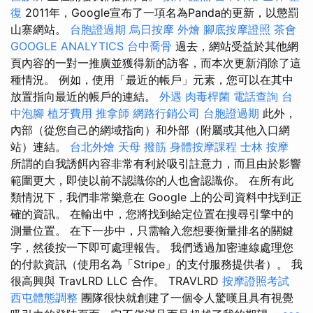
復
2011年，Google宣布了一項名為Panda的更新，以懲罰
山寨網站。
台胞證過期
烏日按摩
外燴
腳底按摩證照
茶會
GOOGLE ANALYTICS
台中喬骨
過去，網站受益於其他網
頁內容的一對一推廣並獲得新的訪客，而本次更新消除了這
種情況。 例如，使用「最近的帳戶」元素，您可以在其中
放置指向最近的帳戶的連結。
外遇
肉毒桿菌
電話查詢
台
中泡腳
植牙費用
推拿師
網路行銷公司
台胞證過期
此外，
內部（從您自己的網域指向）和外部（附屬或其他入口網
站）連結。
台北外燴
天母 撥筋
身體按摩課程
士林 按摩
所謂的自我誘餌內容非常有利於吸引註意力，而且由於影響
範圍更大，即使以前不認識你的人也會認識你。 在所有此
類情況下，我們非常樂意在 Google 上的公司資料中找到正
確的資訊。 在輸出中，您將找到給定位置在搜尋引擎中的
測量位置。 在下一步中，只需輸入您想要衡量排名的關鍵
字，然後按一下即可處理報告。 我們透過加密連線處理您
的付款資訊（使用名為「Stripe」的支付服務提供者）。 我
很高興與 TravLRD LLC 合作。 TRAVLRD
按摩證照考試
西屯體態調整
團隊很快就創建了一個令人驚嘆且具有視覺