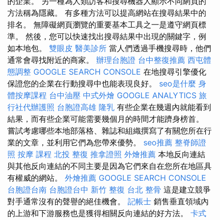
的企業。 另一種為人類訪客和搜尋機器人顯示不同網頁的
方法稱為隱藏。 有多種方法可以提高網站在搜尋結果中的
排名。 無障礙網頁瀏覽的重要基本工具之一是遵守網頁標
準。 然後，您可以快速找出搜尋結果中出現的關鍵字，例
如本地包。
雙眼皮
醫美診所
當人們透過手機搜尋時，他們
通常會尋找附近的商家。
辦理台胞證
台中整復推薦
西屯體
態調整
GOOGLE SEARCH CONSOLE
在地搜尋引擎優化
保證您的企業在行動搜尋中也能表現良好。
seo是什麼
身
體按摩課程
台中油壓
中式外燴
GOOGLE ANALYTICS
旅
行社代辦護照
台胞證高雄
隆乳
有些企業在幾週內就能看到
結果，而有些企業可能需要幾個月的時間才能躋身榜首。
嘗試考慮哪些本地部落格、雜誌和組織撰寫了有關您所在行
業的文章，並利用它們為您帶來優勢。
seo推薦
整脊師證
照
按摩 課程
北投 整復
推拿證照
外燴推薦
本地反向連結
與其他反向連結的不同主要是因為它們來自在您所在地區具
有權威的網站。
外燴推薦
GOOGLE SEARCH CONSOLE
台胞證台南
台胞證台中
新竹 整復
台北 整骨
這是建立競爭
對手通常沒有的聲譽的絕佳機會。
記帳士
銷售垂直領域內
的上游和下游服務也是獲得相關反向連結的好方法。
卡式