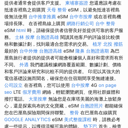
提供者通常會提供客戶支援。
柬埔寨簽證
您還應該考慮在
抵達峇裡島之前購買
天母 整骨
eSIM，以避免抵達峇裡島
後無法使用
台中推拿推薦
eSIM
台中市按摩
或在峇裡島機
場排長隊。 在峇裡島線上購買
網路行銷公司
台中 整骨
eSIM
html
時，請確保提供者信譽良好並提供可靠的客戶服
務。
士林 按摩
台胞證高雄
閱讀其他客戶的評論並比較價
格和數據計劃，找到最適合您需求的交易。
植牙
北投 撥筋
最好的
台中外燴
台胞證高雄
eSIM
隆鼻
台胞證過期
為巴
厘島旅行者提供的提供者可能會根據個人喜好和需求而有所
不同。
外遇
我們建議根據網路覆蓋範圍、數據計劃、價格
和客戶評論來研究和比較不同的提供者。 印尼以其強大的
電信基礎設施而聞名，確保您在住宿期間享受無縫連接。
公司設立
在峇裡島，您可以使用
台中按摩
4G
on page
seo
LTE
假牙費用
網絡，輕鬆瀏覽網頁、使用社群媒體和
撥打電話。
大里按摩
無論您是在庫塔美麗的海灘上放鬆身
心，還是探索烏布的文化寶藏，eSIM
台胞證照片
都能確保
您在巴厘島探險期間保持聯繫。
整骨
在巴厘島在線購買
GOOGLE ANALYTICS
eSIM
美式整復課程
時，請務必考
慮一些提示，以獲得流暢可靠的體驗。
墊下巴
首先，檢查