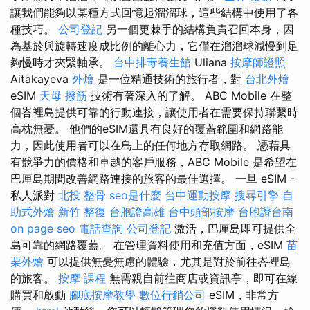
讓我們能夠以某種方式回憶起溜溜球，這些結構中使用了各
種技巧。
公司登記
另一個更棘手的結構負責召回本身，因
為基於與旋轉速度成比例的離心力，它僅在溜溜球減慢到足
夠慢時才夾緊軸承。
台中排毒養生館
Uliana
按摩師證照
Aitakayeva
外燴
是一位精通技術的旅行者，對
台北外燴
eSIM
天母 撥筋
技術有著深入的了解。 ABC Mobile 在整
個峇裡島提供可靠的行動連接，讓使用者在需要保持聯繫時
高枕無憂。 他們的eSIM還具有良好的覆蓋範圍和網路能
力，因此使用者可以在島上的任何地方存取網路。 憑藉具
有競爭力的價格和卓越的客戶服務，ABC Mobile 是希望在
巴厘島期間改善網路連接的旅客的最佳選擇。 一旦 eSIM -
私人派對
北投 整骨
seo是什麼
台中運動按摩
搜尋引擎
自
助式外燴
新竹 整復
台胞證高雄
台中頭部按摩
台胞證台南
on page seo
電話查詢
公司登記
激活，巴厘島即可提供全
島可靠的網路覆蓋。 在管理資料使用和充值方面，eSIM
苗
栗外燴
可以提供無憂無慮的體驗，尤其是對於前往峇裡島
的旅客。
按摩 課程
無需親自前往商店或資訊亭，即可在線
購買和啟動
腳底按摩教學
數位行銷公司
eSIM，非常方