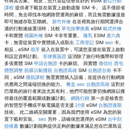
作將其丟棄。 相反，您只需從信譽良好的 eSIM
數位行銷
課程
提供者下載並在裝置上啟動虛擬 SIM 卡。 這不僅節省
時間，免去尋找本地網路營運商的麻煩，而且無需數據漫遊
即可無縫存取互聯網。
新竹外燴
在峇裡島旅行期間選擇合
適的行動連線選項時，比較
草屯按摩推薦
eSIM
歐式外燴
卡和實體
桃園外燴
SIM 卡非常重要。
隆乳
ESIM
唐六典
卡，無需從裝置中實體插入或取出
工商登記
SIM
seo
卡。
相反，eSIM
假牙
嵌入在裝置中，可讓您直接在裝置上啟動
和設定資料計劃。
菲律賓簽證
這消除了旅行時攜帶和管理
多張實體 SIM
申請台胞證
卡的麻煩。 與實體
徵信社
西屯
體態調整
筋膜沾黏撥筋
台胞證高雄
SIM
台胞證台南
卡不
同，eSIM
撥筋課程
無需實體插入設備，並提供在行動網路
供應商之間遠端切換的能力。
餐盒
seo
台胞證高雄
這對於
巴厘島的旅行者來說尤其有利，他們可能想要切換網路以獲
得最佳的覆蓋範圍或數據計劃。
網路行銷
第一步是檢查您
的智慧型手機或平板電腦是否支援
討債
eSIM
台胞證過期
技術。 此二維碼至關重要，因為我們使用 eSIM 為您的裝
置下載和安裝。
seo
另外，請確保您選擇的 eSIM
台中刮
痧推薦
數據計劃能夠提供足夠的數據來滿足您在巴厘島逗