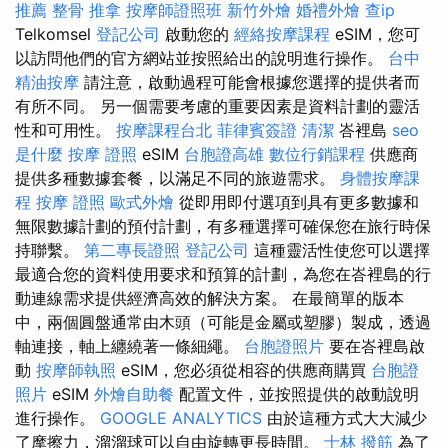
推薦
整骨 推拿
按摩師證照班
新竹外燴
婚禮外燴
查ip
Telkomsel
登記公司
啟動您的
經絡按摩課程
eSIM，您可
以訪問他們的官方網站並按照給出的說明進行操作。
台中
精油按摩
請注意，啟動過程可能會根據您選擇的提供者而
有所不同。 另一個需要考慮的重要因素是資料計劃的靈活
性和可用性。
按摩課程台北
菲律賓簽證
清潔
峇裡島
seo
是什麼
按摩 證照
eSIM
台胞證高雄
數位行銷課程
供應商
提供多種數據套餐，以滿足不同的旅遊需求。
身體按摩課
程
按摩 證照
歐式外燴
從即用即付選項到具有更多數據和
無限數據計劃的預付計劃，有多種選擇可確保您在旅行時保
持聯繫。
第二專長證照
登記公司
這種靈活性使您可以選擇
最適合您的資料使用要求和預算的計劃，為您在峇裡島的行
動連線需求提供經濟高效的解決方案。 在最簡單的版本
中，兩個圓盤通常由木頭（可能是金屬或塑膠）製成，透過
軸連接，軸上纏繞著一條細繩。
台胞證照片
要在峇裡島啟
動
按摩師執照
eSIM，您必須從相容的供應商購買
台胞證
照片
eSIM
外燴自助餐
配置文件，並按照提供的啟動說明
進行操作。
GOOGLE ANALYTICS
由於這種方式大大減少
了摩擦力，溜溜球可以自由旋轉更長時間。
士林 撥筋
為了