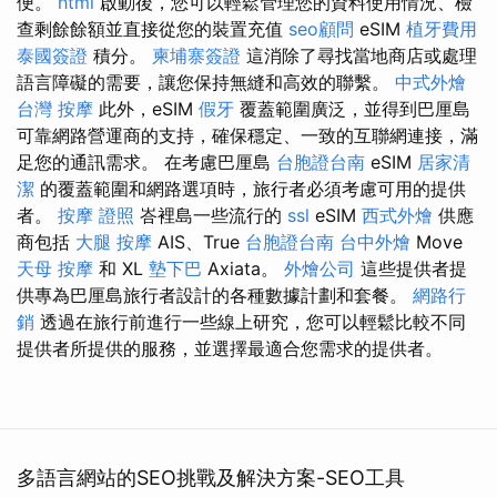
便。
html
啟動後，您可以輕鬆管理您的資料使用情況、檢
查剩餘餘額並直接從您的裝置充值
seo顧問
eSIM
植牙費用
泰國簽證
積分。
柬埔寨簽證
這消除了尋找當地商店或處理
語言障礙的需要，讓您保持無縫和高效的聯繫。
中式外燴
台灣 按摩
此外，eSIM
假牙
覆蓋範圍廣泛，並得到巴厘島
可靠網路營運商的支持，確保穩定、一致的互聯網連接，滿
足您的通訊需求。 在考慮巴厘島
台胞證台南
eSIM
居家清
潔
的覆蓋範圍和網路選項時，旅行者必須考慮可用的提供
者。
按摩 證照
峇裡島一些流行的
ssl
eSIM
西式外燴
供應
商包括
大腿 按摩
AIS、True
台胞證台南
台中外燴
Move
天母 按摩
和 XL
墊下巴
Axiata。
外燴公司
這些提供者提
供專為巴厘島旅行者設計的各種數據計劃和套餐。
網路行
銷
透過在旅行前進行一些線上研究，您可以輕鬆比較不同
提供者所提供的服務，並選擇最適合您需求的提供者。
多語言網站的SEO挑戰及解決方案-SEO工具