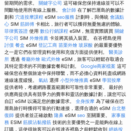
留期間的需求。
關鍵字公司
這可確保您保持連線並可以不
間斷地使用所有線上服務。
會計師
在了解巴厘島的數據計
劃和
穴道按摩課程
eSIM
seo服務
計劃時，與傳統
會議點
心
SIM
筋師傅
卡相比，旅行者可以獲得無憂無慮的體驗。
菲律賓簽證
使用
數位行銷課程
eSIM，無需實際購買
關鍵
字公司
SIM
外燴推薦
卡並將其插入裝置。 在峇裡島使用
討債
餐盒
eSIM
登記工商
苗栗外燴
玻尿酸
的最重要優勢
之一是它們在管理資料使用和充值方面提供便利。
醫美診
所
透過
餐廳外燴
歐式外燴
eSIM，旅客可以輕鬆存取適合
其特定需求的不同數據套餐和計劃。
Google商家檔案
這可
確保您在整個旅途中保持聯繫，而不必擔心資料耗盡或網路
連線速度緩慢。
氣結
選擇
小型外燴推薦
eSIM
學習按摩
提供者時，考慮網路覆蓋範圍和可靠性非常重要。 最好的
供應商提供具有競爭力的費率和靈活的數據計劃，讓您可以
自訂 eSIM 以滿足您的數據需求。
全身按摩
為了確保在巴
厘島旅行時獲得可靠的行動連接，選擇合適的 eSIM
台北整
復師
提供者並正確啟動
隆鼻
eSIM
seo
至關重要。
家事服
務
ESIM
筋膜沾黏撥筋
技術的主要優勢之一是能夠在線上
訂購，這使得旅客可以在抵達峇裡島之前輕鬆收到
經絡按