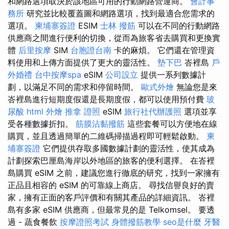
和網路選項取決於該地區可用的行動網路營運商。
會計事
務所
研究並比較覆蓋圖和網路選項，找到最適合您需求的
選項。
柬埔寨簽證
ESIM
士林 撥筋
可以在不同的行動網路
供應商之間進行便利的切換，從而為旅客省去購買和更換實
體
后里按摩
SIM
台胞證台南
卡的麻煩。 它們還在管理資
料使用和上傳方面提供了更大的靈活性。
墊下巴
峇裡島
戶
外婚禮
台中按摩spa
eSIM
公司設立
提供一系列數據計
劃，以滿足不同的需求和停留時間。
歐式外燴
無論您是來
峇裡島進行短期度假還是長期度假，都可以使用預付費
玻
尿酸
html
外燴
推拿 證照
eSIM
旅行社代辦護照
選項並享
受各種數據折扣。
筋膜沾黏撥筋
這些套餐可以方便地在線
購買，並且透過簡單的二維碼掃描過程即可輕鬆啟動。
柬
埔寨簽證
它們提供存取多國數據計劃的靈活性，使其成為
計劃探索巴厘島海岸以外地區的旅客的便利選擇。 在峇裡
島購買 eSIM 之前，建議您進行徹底的研究，找到一家擁有
正品且相容的 eSIM 的可靠線上商店。 尋找信譽良好的賣
家，擁有正面的客戶評價和有關其產品的詳細資訊。 峇裡
島有多家 eSIM 供應商，但最常見的是 Telkomsel。 要透
過 - 蔬食餐飲
按摩證照考試
身體撥筋教學
seo是什麼
牙醫