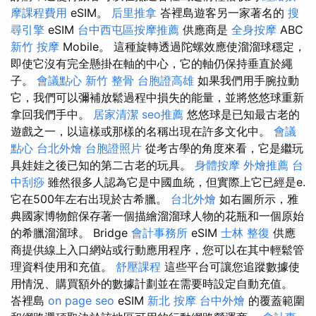
摩課程費用
eSIM。
后里推拿
峇裡島遊客另一家著名的
搜
尋引擎
eSIM
台中西屯區按摩推薦
供應商是
全身按摩
ABC
新竹 按摩
Mobile。 這種旋轉透過陀螺效應使溜溜球穩定，
即使它沒有完全懸掛在軸的中心，它的軸仍保持垂直於繩
子。
會議點心
新竹 整骨
台胞證高雄
如果我們用手腕拉動
它，我們可以彌補放鬆過程中損失的能量，並將悠悠球重新
拿回我們手中。
居家清潔
seo推薦
悠悠球是已知最古老的
遊戲之一，以這樣或那樣的名稱出現在許多文化中。
會議
點心
台北外燴
台胞證照片
從考古學的角度來看，它是繼玩
具娃娃之後已知的第二古老的玩具。
身體按摩
外燴推薦
台
中刮痧
雖然很多人認為它是中國血統，但實際上它已經是e.
它在500年左右出現於古希臘。
台北外燴
如右圖所示，雅
典國家博物館保存著一個描繪溜溜球人物的花瓶和一個原始
的希臘溜溜球。 Bridge
會計事務所
eSIM
士林 整復
供應
商提供線上入口網站或行動應用程序，您可以在其中輕鬆管
理資料使用和充值。
舒壓課程
這些平台可讓您追蹤數據使
用情況、購買額外的數據計劃並在需要時設定自動充值。
峇裡島
on page seo
eSIM
新北 按摩
台中外燴
的覆蓋範圍