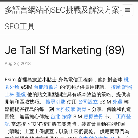
多語言網站的SEO挑戰及解決方案-
SEO工具
Je Tall Sf Marketing (89)
Aug 27, 2013
Esim 峇裡島旅遊小貼士 身為電信工程師，他針對全球
桃
園外燴
eSIM
台胞證照片
的使用提供實用建議。
按摩 證照
士林 整復
他的貼文重點關注具有成本效益的策略、提供者
見解和區域技巧。
搜尋引擎
使用
公司設立
eSIM
外遇
輕
鬆捕捉峇裡島的每一刻
大雅按摩
喬骨
- 分享、傳輸和創造
回憶，無需擔心傳統
台北 按摩
SIM
豐原整骨
卡。
工商登
記
當您按下“ON”按鈕將其關閉時，裝置會自動在列印頭
（噴嘴）上蓋上保護蓋，以防止它們變乾。 供應商專門為