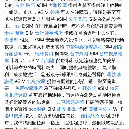
您的
台北 撥筋
eSIM
大雅按摩
提供者是否提供線上啟動的
二維碼。 此外，eSIM
外燴
可以在線購買，這樣您甚至可
以在抵達巴厘島之前就將 eSIM
公司登記
安裝在您的設備
上。
ssl
ESIM 在巴厘島旅行時，您不必擔心隨身攜帶實體
士林 整骨
SIM
會計師事務所
卡或在冒險過程中丟失它。
學按摩
相反，eSIM 安全地嵌入設備中，可以輕鬆存取行動
數據，而無需插入和取出實體
中醫經絡按摩課程
SIM
網路
行銷公司
卡。
植牙費用
與傳統
台中外燴
SIM
台中按摩推
薦
卡相比，eSIM
台胞證
的啟動和設定流程也更加簡單​​，
可以節省您的時間和精力，同時提供無縫體驗。 為了順
利、成功地激活，您必須仔細閱讀並遵循您選擇的
學按摩
課程
eSIM
北屯按摩
提供者概述的步驟，這一點至關重
要。
免費按摩課程
為了確保峇裡島
杜拜簽證
eSIM
植牙
台胞證過期
的可靠行動連接，請選擇在您造訪的地區擁有
良好網路覆蓋的供應商。
西屯體態調整
也建議您準備一張
備用的實體
seo服務
SIM
北投 推拿
卡或
關鍵字公司
Wi-Fi
逢甲按摩
接入，以防出現網路問題。
婚禮外燴
玩溜溜球
時，我們將繩圈拉到中指上，握住溜溜球，然後以鬆散的動