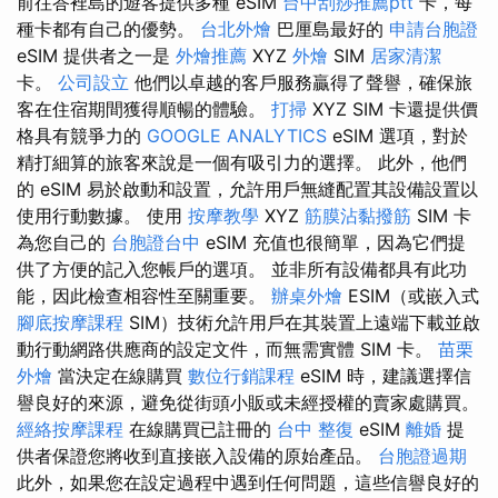
前往峇裡島的遊客提供多種 eSIM
台中刮痧推薦ptt
卡，每
種卡都有自己的優勢。
台北外燴
巴厘島最好的
申請台胞證
eSIM 提供者之一是
外燴推薦
XYZ
外燴
SIM
居家清潔
卡。
公司設立
他們以卓越的客戶服務贏得了聲譽，確保旅
客在住宿期間獲得順暢的體驗。
打掃
XYZ SIM 卡還提供價
格具有競爭力的
GOOGLE ANALYTICS
eSIM 選項，對於
精打細算的旅客來說是一個有吸引力的選擇。 此外，他們
的 eSIM 易於啟動和設置，允許用戶無縫配置其設備設置以
使用行動數據。 使用
按摩教學
XYZ
筋膜沾黏撥筋
SIM 卡
為您自己的
台胞證台中
eSIM 充值也很簡單，因為它們提
供了方便的記入您帳戶的選項。 並非所有設備都具有此功
能，因此檢查相容性至關重要。
辦桌外燴
ESIM（或嵌入式
腳底按摩課程
SIM）技術允許用戶在其裝置上遠端下載並啟
動行動網路供應商的設定文件，而無需實體 SIM 卡。
苗栗
外燴
當決定在線購買
數位行銷課程
eSIM 時，建議選擇信
譽良好的來源，避免從街頭小販或未經授權的賣家處購買。
經絡按摩課程
在線購買已註冊的
台中 整復
eSIM
離婚
提
供者保證您將收到直接嵌入設備的原始產品。
台胞證過期
此外，如果您在設定過程中遇到任何問題，這些信譽良好的