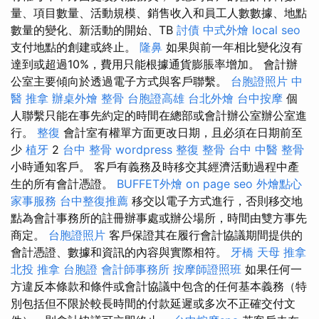
量、項目數量、活動規模、銷售收入和員工人數數據、地點
數量的變化、新活動的開始、TB
討債
中式外燴
local seo
支付地點的創建或終止。
隆鼻
如果與前一年相比變化沒有
達到或超過10%，費用只能根據通貨膨脹率增加。 會計辦
公室主要傾向於透過電子方式與客戶聯繫。
台胞證照片
中
醫 推拿
辦桌外燴
整骨
台胞證高雄
台北外燴
台中按摩
個
人聯繫只能在事先約定的時間在總部或會計辦公室辦公室進
行。
整復
會計室有權單方面更改日期，且必須在日期前至
少
植牙
2
台中 整骨
wordpress
整復 整骨
台中 中醫 整骨
小時通知客戶。 客戶有義務及時移交其經濟活動過程中產
生的所有會計憑證。
BUFFET外燴
on page seo
外燴點心
家事服務
台中整復推薦
移交以電子方式進行，否則移交地
點為會計事務所的註冊辦事處或辦公場所，時間由雙方事先
商定。
台胞證照片
客戶保證其在履行會計協議期間提供的
會計憑證、數據和資訊的內容與實際相符。
牙橋
天母 推拿
北投 推拿
台胞證
會計師事務所
按摩師證照班
如果任何一
方違反本條款和條件或會計協議中包含的任何基本義務（特
別包括但不限於較長時間的付款延遲或多次不正確交付文