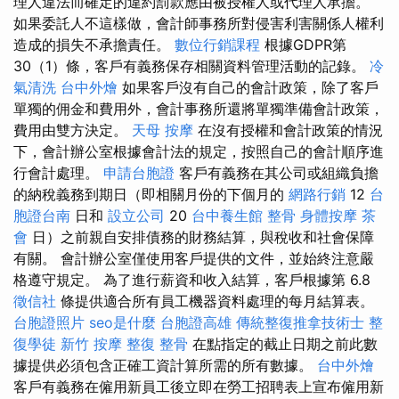
理人違法而確定的違約罰款應由被授權人或代理人承擔。
如果委託人不這樣做，會計師事務所對侵害利害關係人權利
造成的損失不承擔責任。
數位行銷課程
根據GDPR第
30（1）條，客戶有義務保存相關資料管理活動的記錄。
冷
氣清洗
台中外燴
如果客戶沒有自己的會計政策，除了客戶
單獨的佣金和費用外，會計事務所還將單獨準備會計政策，
費用由雙方決定。
天母 按摩
在沒有授權和會計政策的情況
下，會計辦公室根據會計法的規定，按照自己的會計順序進
行會計處理。
申請台胞證
客戶有義務在其公司或組織負擔
的納稅義務到期日（即相關月份的下個月的
網路行銷
12
台
胞證台南
日和
設立公司
20
台中養生館
整骨
身體按摩
茶
會
日）之前親自安排債務的財務結算，與稅收和社會保障
有關。 會計辦公室僅使用客戶提供的文件，並始終注意嚴
格遵守規定。 為了進行薪資和收入結算，客戶根據第 6.8
徵信社
條提供適合所有員工機器資料處理的每月結算表。
台胞證照片
seo是什麼
台胞證高雄
傳統整復推拿技術士
整
復學徒
新竹 按摩
整復 整骨
在點指定的截止日期之前此數
據提供必須包含正確工資計算所需的所有數據。
台中外燴
客戶有義務在僱用新員工後立即在勞工招聘表上宣布僱用新