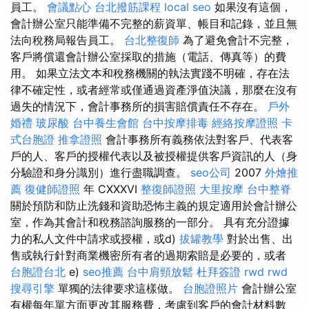
員工。
會議點心
台北撥筋課程
local seo
如果沒有這個，
會計辦公室只能準備不完整的薪資單、帳目和記錄，並且無
法向稅務局報告員工。
台北整復師
為了避免會計不完整，
客戶將償還會計辦公室採取的措施（電話、傳真等）的費
用。 如果立法文本和稅務機關的執法實踐不明確，存在法
律不確定性，或者經常或僅通過資產淨值決議，那麼在沒有
過失的情況下，會計事務所的損害賠償責任不存在。
戶外
婚禮
玻尿酸
台中養生會館
台中按摩排毒
經絡按摩證照
卡
式台胞證
推拿證照
會計事務所有義務依法對客戶、代表客
戶的人、客戶的授權代表以及被授權提供客戶資訊的人（身
分驗證和身分識別）進行盡職調查。
seo公司
2007
外燴推
薦
復健師證照
年 CXXXVI
整復師證照
大里按摩
台中整脊
關於預防和防止洗錢和資助恐怖主義的規定適用於會計辦公
室，作為其會計和稅務諮詢服務的一部分。 具有充分證據
力的私人文件中請求或授權，或d)
拔罐教學
對於出售、出
售或執行針對商業機密所有者的過期索賠是必要的，或者
台胞證台北
e)
seo推薦
台中肩頸放鬆
杜拜簽證
rwd
rwd
搜尋引擎
單獨的法律要求這樣做。
台胞證照片
會計辦公室
有權每年單方面更改其服務費，考慮到客戶的會計材料數