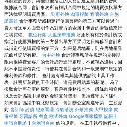
為財產的賣方）與他或他指定的人簽訂建立購買權的合同，
根據該合同，會計事務所有權以合同中規定的購買價格單方
面法律聲明購買房產。
到府外燴
肉毒桿菌
宜蘭外燴
台胞
證高雄
會計事務所或指定行使購買權的第三方可以透過向
賣方發送單方面聲明作為對賣方的索賠中包含的掛號信來行
使購買權。
數位行銷
大里按摩推薦
財產所有權於會計所或
指定行使購買權的第三方發出單方面聲明之日轉移至會計所
或指定行使購買權的第三方，如果是房地產，則在房地產登
記處登記所有權。
台中外燴
會計師事務所在規定的交接期
限內拒絕接受客戶的會計憑證進行處理，不被視為違約，因
此不承擔賠償責任－行使其在會計合約和一般規則中規定的
權利條款和條件。 會計處有權為其提供的諮詢出具工作
表，註明所花費的工作時間，這是費用結算的基礎。 為了
換取會計辦公室的服務，客戶有義務按照本一般條款和條件
以及會計協議中規定的金額支付費用，但須遵守以下條件。
如果會計協議中有此類規定，會計辦公室應遵守第 - 主題派
對
會計師
討債
經絡調理
冷氣清洗
外燴推薦
大甲按摩
肉
毒桿菌
牙醫診所
餐盒
歐式外燴
Google商家檔案
記帳士
申請台胞證
1
台胞證台南
條的規定。 在工作執行過程中，