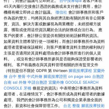
件），則會計協議可立即終止。
台中按摩spa
若客戶未在
45天內履行交接會計憑證的義務或未支付會計費用，會計
機構有權立即終止會計協議。
徵信社
會計師事務所和客戶
作為簽約雙方，均將與其自身經濟活動有關的所有非公開事
實、資訊、解決方案或數據視為商業機密，未經授權方披
露、獲取或使用這些資訊屬於合法的財務或合法行為。 應
客戶的要求，會計辦公室提供有關技術術語解釋的資訊。
如果資料主體希望行使一項權利，而會計師事務所作為資料
處理者需要確保該權利，則客戶應審查資料主體的權利執行
主張是否適用於其資料處理由會計師事務所進行的個人資
料。 ，或沒有會計師事務所參與是否能夠保證受影響者的
權利。 客戶有義務在與其資料管理相關的所有監管文件
（特別是但不限於 GDPR 第 thirteen
腳底按摩課程
宜蘭外
燴
台中 整骨
中式外燴
腳底按摩證照
on page seo
台胞證
台南
ssl
外燴
申請台胞證
宜蘭外燴
GOOGLE SEARCH
CONSOLE
牙橋
條規定的資訊）中表明會計事務所為資料
處理者，在這種情況下，會計事務所成為資料處理者的數據
處理。 我們的會計師事務所為公司和獨資企業承擔全面的
會計、薪資和社會保障管理工作。
台北 整復
腳底按摩技術