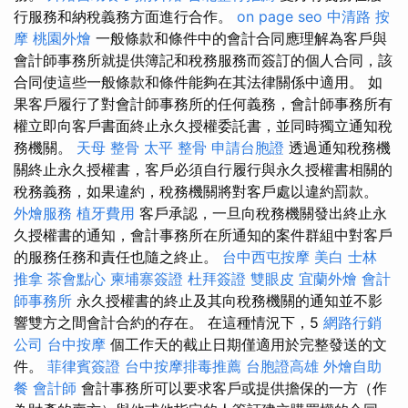
行服務和納稅義務方面進行合作。
on page seo
中清路 按
摩
桃園外燴
一般條款和條件中的會計合同應理解為客戶與
會計師事務所就提供簿記和稅務服務而簽訂的個人合同，該
合同使這些一般條款和條件能夠在其法律關係中適用。 如
果客戶履行了對會計師事務所的任何義務，會計師事務所有
權立即向客戶書面終止永久授權委託書，並同時獨立通知稅
務機關。
天母 整骨
太平 整骨
申請台胞證
透過通知稅務機
關終止永久授權書，客戶必須自行履行與永久授權書相關的
稅務義務，如果違約，稅務機關將對客戶處以違約罰款。
外燴服務
植牙費用
客戶承認，一旦向稅務機關發出終止永
久授權書的通知，會計事務所在所通知的案件群組中對客戶
的服務任務和責任也隨之終止。
台中西屯按摩
美白
士林
推拿
茶會點心
柬埔寨簽證
杜拜簽證
雙眼皮
宜蘭外燴
會計
師事務所
永久授權書的終止及其向稅務機關的通知並不影
響雙方之間會計合約的存在。 在這種情況下，5
網路行銷
公司
台中按摩
個工作天的截止日期僅適用於完整發送的文
件。
菲律賓簽證
台中按摩排毒推薦
台胞證高雄
外燴自助
餐
會計師
會計事務所可以要求客戶或提供擔保的一方（作