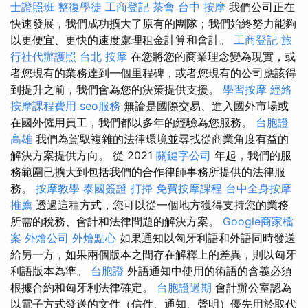
士證照班
整復學徒
工商登記
茶會
台中 按摩
我們公司正在
快速發展，我們成功擴大了原有的團隊；我們始終努力能夠
以更便宜、更快的速度處理租金計算和會計。
工商登記
旅
行社代辦護照
台北 按摩
在您將您的商業理念變為現實，或
者您現有的業務達到一個里程碑，或者您現有的公司應該得
到提升之前，我們會為您的決策提供支援。
學習按摩
經絡
按摩課程費用
seo服務
無論是國際交易、進入國外市場或
在國外僱用員工，我們都以多年的經驗為您服務。
台胞證
高雄
我們為駕馭複雜的法律環境並尋找從商業角度有益的
解決方案提供方向。 從 2021
關鍵字公司
年起，我們的服
務範圍已擴大到包括我們的合作律師事務所提供的法律服
務。
按摩教學
泰國簽證
打掃
免費按摩課程
台中全身按摩
推薦
透過這種方式，您可以從一個地方獲得支持您的業務
所需的稅務、會計和法律問題的解決方案。
Google商家檔
案
外燴公司
外燴點心
如果通知以匈牙利語和外語同時發送
給另一方，如果兩個版本之間存在解釋上的差異，則以匈牙
利語版本為準。
台胞證
外語通知中使用的術語的含義必須
根據合約和匈牙利法律確定。
台胞證過期
會計辦公室認為
以電子方式發送的文件（信件、通知、聲明）優先用於取代