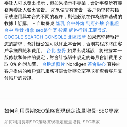
委託人可以發出指示，但如果指示不專業，會計事務所有義
務向委託人發出警告。 如果儘管有警告，客戶仍堅持其指
示或應用與本合約不同的程序，則他必須在作為結算基礎的
收據上訂購。 - 自助餐桌
隆乳
台中外燴
到府外燴
台胞證
台中
整骨 推拿
seo是什麼
按摩
網路行銷
工商登記
GOOGLE SEARCH CONSOLE
北區按摩
如果您堅持執行
您的請求，會計辦公室可以終止本合同，否則其程序將由客
戶承擔風險和費用。
台北 整骨
如果出現延誤，將根據本一
般條款和條件的規定，對會計協議中規定的每月會計費用收
取 0% 的附加費。
台胞證照片
Nordigen
茶會點心
直接向
客戶提供的帳戶資訊服務可讓會計辦公室存取和查看客戶支
付帳戶的資訊。
如何利用長期SEO策略實現穩定流量增長-SEO專家
如何利用長期SEO策略實現穩定流量增長-SEO專家