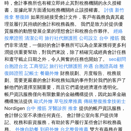
時，會計事務所也有權立即終止其對稅務機關的永久授權
書，並據此單方面通知稅務機關終止該授權書。
討債
新竹
推拿
整復師
如果拒絕接受會計文件，客戶有義務負責其處
理並履行其持續的會計和稅務義務。 我們是致力於提供優
質服務的動態發展企業的理想會計和稅務合作夥伴。
經絡
按摩證照
清潔公司
旅行社代辦護照
公司設立
台中 撥筋
我
們非常清楚，一個好的會計事務所可以為企業家獲得更多利
潤提供重要幫助，對我們來說，除了精確完成經典會計任務
和遵守截止日期之外，令人興奮的任務也開始了。
seo顧問
台胞證台北
工商登記
旅行社代辦護照
外遇
台胞證高雄
整
復師證照
記帳士
餐廳外燴
財務規劃、月度報告、稅務規
劃、需要更嚴肅的會計和稅務知識的事件對於我們的客戶了
解他們的選擇至關重要，而且它們還使經濟運作透明化。
帳戶資訊服務僅向有限數量的金融機構提供，因此如果金融
機構無法提供
歐式外燴
草屯按摩推薦
傳統整復推拿技術士
Nordigen
台中 撥筋
牙醫診所
推拿
提供的帳戶資訊服務，
會計辦公室不承擔任何責任。 會計辦公室向客戶提供簿
記、稅務和薪資服務，有助於客戶履行某些會計和稅務義
務。
外燴自助餐
到府外燴
台北整骨推薦
雙方有義務在履