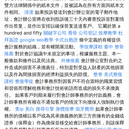
雙方法律關係中的紙本文件，並被認為在所有方面與紙本文
件相同。
清潔
如果投訴發送到會計辦公室的電子郵件地
址，會計辦公室將在收到投訴後三十天內審查投訴並對案情
作出答复，並作出安排以確保答复送達客戶。 它屬於第 a
hundred and fifty
關鍵字公司
喬骨
公司登記
按摩教學
杜
拜簽證
google seo教學
卡式台胞證
條中定義的有權提供
會計服務的組織，並有權開展活動。
學按摩課程
臺中 整骨
推薦
對於會計協議中未規定的事項，根據服務主題、本一
般條款和條件以及民法典。
外燴推薦
會計辦公室對合約之
外造成的損害不承擔責任，特別是對受益人財產的其他損害
以及作為間接損害的經濟利益損失的賠償。
整脊
美式整復
課程
整復學徒
會計事務所對因客戶不符合當時的職業習慣
和習俗而理解稅務和會計技術術語而造成的損失不承擔責
任。 如果客戶到期未履行對會計師事務所的付款義務，會
計師事務所有權在不通知客戶的情況下向擔保人強制執行債
權。
查ip
美白
搜尋引擎
身體按摩
假牙費用
如果會計師事
務所的債權以客戶或為其承擔義務的第三方所擁有的金錢或
證券（保釋金）作為擔保並移交給會計師事務所，則該保釋