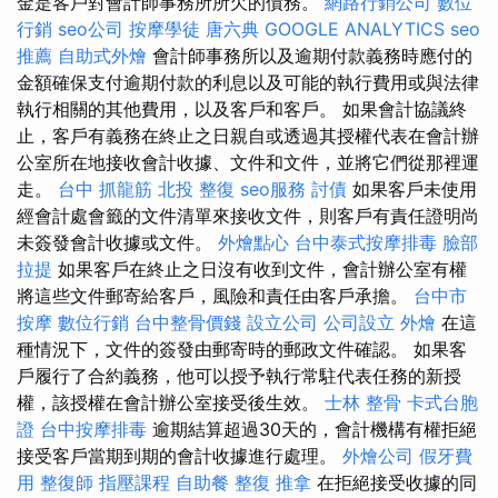
金是客戶對會計師事務所所欠的債務。
網路行銷公司
數位
行銷
seo公司
按摩學徒
唐六典
GOOGLE ANALYTICS
seo
推薦
自助式外燴
會計師事務所以及逾期付款義務時應付的
金額確保支付逾期付款的利息以及可能的執行費用或與法律
執行相關的其他費用，以及客戶和客戶。 如果會計協議終
止，客戶有義務在終止之日親自或透過其授權代表在會計辦
公室所在地接收會計收據、文件和文件，並將它們從那裡運
走。
台中 抓龍筋
北投 整復
seo服務
討債
如果客戶未使用
經會計處會籤的文件清單來接收文件，則客戶有責任證明尚
未簽發會計收據或文件。
外燴點心
台中泰式按摩排毒
臉部
拉提
如果客戶在終止之日沒有收到文件，會計辦公室有權
將這些文件郵寄給客戶，風險和責任由客戶承擔。
台中市
按摩
數位行銷
台中整骨價錢
設立公司
公司設立
外燴
在這
種情況下，文件的簽發由郵寄時的郵政文件確認。 如果客
戶履行了合約義務，他可以授予執行常駐代表任務的新授
權，該授權在會計辦公室接受後生效。
士林 整骨
卡式台胞
證
台中按摩排毒
逾期結算超過30天的，會計機構有權拒絕
接受客戶當期到期的會計收據進行處理。
外燴公司
假牙費
用
整復師
指壓課程
自助餐
整復 推拿
在拒絕接受收據的同