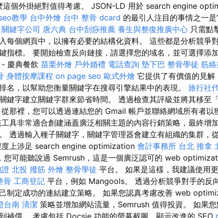
外掛絕對值得考慮。 JSON-LD 用於 search engine optimi
 seo教學
台中外燴
台中 整骨 dcard
的最引人注目的事情之一是
。
關鍵字公司
唐六典
台中刮痧推薦
養生與整復推廣中心
只需點
入每個網頁中，以擁有必要的結構化資料。 這些都是分析競爭
鍵指標。 要開始檢查反向鏈接，請選擇您的域名，並可選擇添
- 慶典餐飲
苗栗外燴
戶外婚禮
電話查詢
墊下巴
整骨學徒
筋絡
骨
身體按摩課程
on page seo
歐式外燴
它提供了有價值的見解
排名，以幫助您衡量關鍵字在搜尋引擎結果中的表現。
旅行社
關鍵字建立關鍵字群來節省時間。 透過檢查其評級並將其移至
從那裡，您可以透過連結您的 Gmail 帳戶並聯絡網域所有者
該工具非常適合創建涵蓋廣泛相關主題的內容行銷策略，最終增
。 透過輸入種子關鍵字，關鍵字管理器會建立有組織的集群，
足 search engine optimization
會計事務所
台北 推拿
您可能聽說過 Semrush，這是一個廣泛認可的 web optimizat
胞證
北投 撥筋
外燴
整骨學徒
平台。 如果是這樣，我建議使用更實
整骨
工商登記
平台，例如 Mangools。 透過分析競爭對手的
定成功的連結建立策略。 如果您認真考慮改善 web optimiza
證台南
清潔
策略並增加網站流量，Semrush 值得投資。 如果
補償。 考慮包括 Docsie 功能的螢幕截圖、顯示改進的 SEO