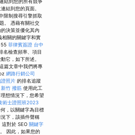
連結到您的所有競爭
意連結到您的頁面。
中限制搜尋引擎抓取
題。 憑藉有關社交
動的決策並優化其內
義相關的關鍵字和實
55
菲律賓簽證
台中
排名檢查頻率、項目
啟動它，如下所述。
這篇文章中我們將專
oz
網路行銷公司
胞證照片
的排名追蹤
。
新竹 撥筋
使用此工
理想情況下，您希望
術士證照班2023
如何，以關鍵字為目標
情況下，該插件聲稱
這對於 SEO
關鍵字
高。 因此，如果您的