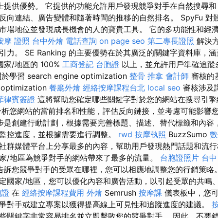
提供優勢。 它提供的功能允許用戶發現競爭對手在自然搜尋和 
反向連結、廣告變體和隨著時間的推移的自然排名。 SpyFu 
市場地位並發現成長機會的人的寶貴工具。 它的多功能性和經
按摩 證照
台中外燴
電話查詢
on page seo
第二專長證照
解決
。 SE Ranking 的主要優勢在於其廣泛的關鍵字資料庫，涵蓋 o
家/地區的 100%
工商登記
台胞證
以上，並允許用戶準確追蹤
search engine optimization
整骨 推拿
會計師
審核的
optimization
餐廳外燴
經絡按摩課程台北
local seo
審核涉及
菲律賓簽證
這將幫助您確定哪些關鍵字對於您的網站在搜尋引擎
析您網站的當前排名和性能，評估反向鏈接，並考慮可能影響
步是創建行動計劃，根據需要完善標題、描述、替代標籤和內容
監控進度，並根據需要進行調整。
rwd
按摩執照
BuzzSumo
數
社群媒體平台上分享最多的內容，幫助用戶發現熱門話題和流行
家/地區為競爭對手的網站帶來了最多的流量。
台胞證照片
台中
告訴您競爭對手的受眾在哪裡，您可以相應地調整您的行銷策略
定國家/地區，您可以優化內容和廣告活動，以引起受眾的共鳴
胞證
在
經絡按摩課程費用
外燴
Semrush
按摩課
儀表板中，您可
爭對手或建立專案以獲得提高線上可見性和追蹤進度的建議。
些關鍵字非常容易排名並立即擊敗您的競爭對手。 因此，不要