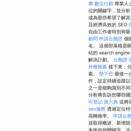
摩
數位行銷
專業人士
位的關鍵字，並分析
成為那些希望了解其
且經濟高效的 SEO
自由工作者特別有吸引力
顧問
申請台胞證
個國
名。 這個部落格是關於學習 
站的 search engine 
解決計劃。
台胞證
外燴推薦
接下來，分
素。
墊下巴
最後一
作，設定持續追蹤以
之一是能夠識別不同
分析將告訴您哪些國
司登記
唐六典
這將
seo服務
透過定位特
高轉換率。
申請台
並取得概述、新增競
本效益的關鍵字，這