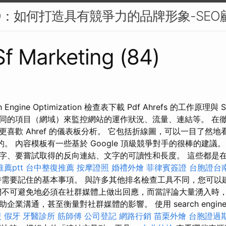
O：如何打造具有競爭力的品牌形象-SEO
 Sf Marketing (84)
h Engine Optimization 檢查表下載 Pdf Ahrefs 的工作原理與
同的項目（網域）來監控網站的運作狀況、流量、連結等。 在
喜歡 Ahref 的儀表板分析。 它包括折線圖，可以一目了然
缺乏的。 內容模板有一些基於 Google 頂級競爭對手的很棒的建議
字、要嘗試取得的反向連結、文字的可讀性和長度。 這些都是在
薦ptt
台中整復推薦
按摩證照
婚禮外燴
菲律賓簽證
台胞證台
需要記住的基本事項。 與許多其他排名檢查工具不同，您可以
們不可避免地必須在社群媒體上做出回應，而當評論大量湧入時
溝通，甚至衡量對社群媒體的影響。 使用 search engine opt
復
假牙
牙醫診所
筋師傅
公司登記
網路行銷
苗栗外燴
台胞證過