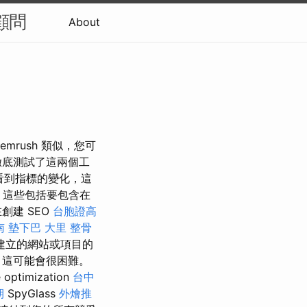
顧問
About
 Semrush 類似，您可
徹底測試了這兩個工
地看到指標的變化，這
。 這些包括要包含在
創建 SEO
台胞證高
南
墊下巴
大里 整骨
建立的網站或項目的
，這可能會很困難。
imization
台中
期
SpyGlass
外燴推