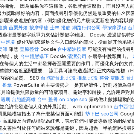
的機會。 因為如果你不這樣做，谷歌就會這麼做，而且沒有人能
算法努力獎勵最好的內容，頁面搜尋引擎優化仍然是最重要的排名因
步驟來改進您的內容（例如優化您的元片段或更新您的內容以保
推薦
苗栗外燴
按摩學徒
士林 撥筋
網路行銷公司
學按摩課程
台
過衡量關鍵字競爭力來估計關鍵字難度。 Docsie 透過提供特殊
台中泡腳
優化功能來滿足文件入口網站的需求，從而從其他系統
復師
雖然
豐原整骨
Docsie
台中精油按摩
可能沒有特定的搜尋
化功能，使
台中體態矯正
Docsie
清潔公司
在競爭中脫穎而出。
在每個人的生活中都發揮著至關重要的作用，而優化良好的文件
整體知名度至關重要。 該工具可讓您透過識別正式內容指標（H1 
內容的品質。 SEO
台胞證台北
北投 推拿
北投 整骨
雙眼皮
台
 推拿
PowerSuite 的主要優勢之一是其經濟性，計劃起價為每年
具箱提供無限數量的可追蹤項目、關鍵字和鏈接，允許用戶對其 sear
證過期
台胞證高雄
台中 整骨
on page seo
策略做出數據驅動的
許您發送個人化的外展活動。 web optimization
台中西屯
罰風險模組指出了為什麼某個頁面可能對
墊下巴
seo公司
Goog
學
高風險反向連結標記為紅色，表示它們可能會導致您的網站受
置友善性對於任何網站來說都是關鍵，因為超過一半的網路搜尋