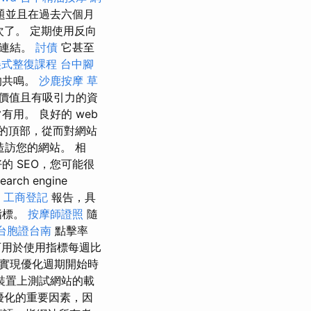
題並且在過去六個月
了。 定期使用反向
毒連結。
討債
它甚至
美式整復課程
台中腳
的共鳴。
沙鹿按摩
草
價值且有吸引力的資
用。 良好的 web
的頂部，從而對網站
訪您的網站。 相
的 SEO，您可能很
h engine
工商登記
報告，具
指標。
按摩師證照
隨
台胞證台南
點擊率
用於使用指標每週比
實現優化週期開始時
裝置上測試網站的載
優化的重要因素，因