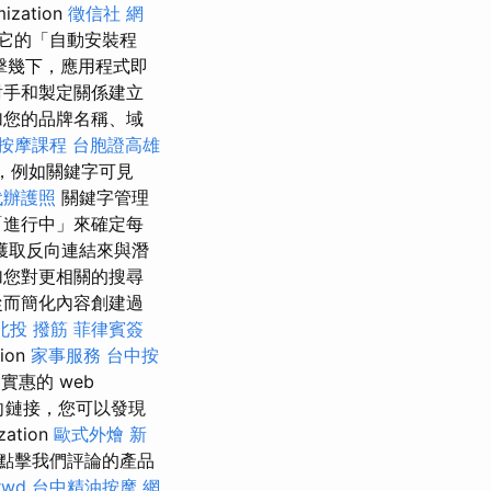
zation
徵信社
網
它的「自動安裝程
擊幾下，應用程式即
對手和製定關係建立
加您的品牌名稱、域
按摩課程
台胞證高雄
，例如關鍵字可見
代辦護照
關鍵字管理
「進行中」來確定每
以獲取反向連結來與潛
加您對更相關的搜尋
從而簡化內容創建過
北投 撥筋
菲律賓簽
ion
家事服務
台中按
惠的 web
反向鏈接，您可以發現
tion
歐式外燴
新
您點擊我們評論的產品
rwd
台中精油按摩
網