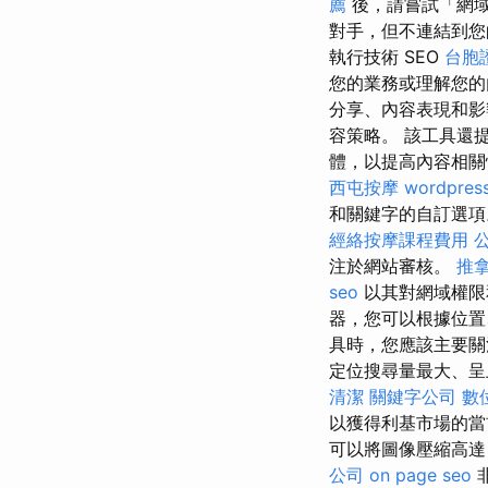
薦
後，請嘗試「網
對手，但不連結到
執行技術 SEO
台胞
您的業務或理解您的
分享、內容表現和影
容策略。 該工具還
體，以提高內容相關性
西屯按摩
wordpres
和關鍵字的自訂選項
經絡按摩課程費用
注於網站審核。
推拿
seo
以其對網域權限和
器，您可以根據位置
具時，您應該主要關
定位搜尋量最大、呈
清潔
關鍵字公司
數
以獲得利基市場的當
可以將圖像壓縮高達
公司
on page seo
非