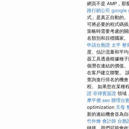
網頁不是 AMP，那麼這個
路行銷公司
google
式」是真正自動的
可將必要的程式碼插
策略時需要考慮的關
名類別和目標國家。 
申請台胞證
太平 整
度、估計流量和平均
器工具透過根據種子
個潛在連結的價值。 
在客戶建立聯繫。 
查詢進行排名的機會
程。 如果您在某種程度上涉
證
菲律賓簽證
領域，
摩平價
seo
辦理台
optimization
天母 
新的連結機會並為自己制
竹外燴
會計師
台胞
鏈接，我們可能會收到