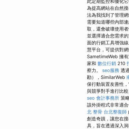
此定期監控和優化它
為提高網站在自然搜
法為我找到了管理網站
需要知道哪些內部連
取，還會破壞使用者體
並選擇適合您需求的完
面的行銷工具增強線上
慧平台，可提供對網
SametimeWeb 擁
家和
數位行銷
210
察力。
seo服務
透過
勘），SimilarWeb
保行動裝置友善性，
與競爭對手進行比較
seo
會計事務所
策略
該外掛程式非常適合任何想
北 整骨
台北整復師
創造奇蹟，讓您在搜
具，旨在透過深入洞察競