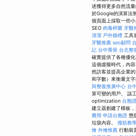
述獲得更多自然流量
於Google的演
個頁面上採取一些小
SEO
肉毒桿菌
牙醫
清潔
戶外婚禮
工具透
牙醫推薦
seo顧問
記
台中喬骨
台北整
確實提供了各種優
這個虛擬時代，內容
然訪客並提高企業的
和字數）來衡量文字
與整復推廣中心
台中
算可變的用戶。 該工
optimization
台胞
建立器創建了模板，並允
費用
申請台胞證
懲
垃圾內容。
撥筋教
燴
外燴推薦
行動裝