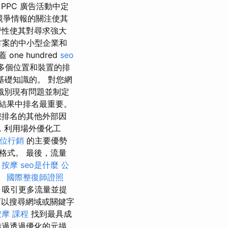
PPC 廣告活動中定
對競爭情報的關注使其
濟性使其對尋求強大
方案的中小型企業和
ne hundred
seo
多個位置和裝置的排
基礎知識的。 對您網
識別現有問題並制定
結果中排名最重要。
您排名的其他外部因
，利用場外優化工
位行銷
的主要優勢
格式。 最後，流量
 按摩
seo是什麼
公
。
國際整復師證照
、吸引更多流量並提
以搜尋網域或關鍵字
按摩 課程
找到最具成
錯過透過優化的元描