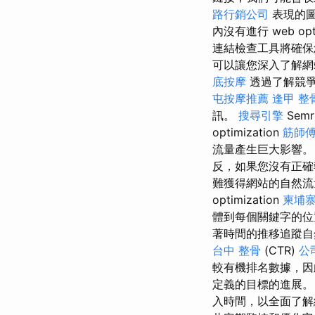
路行銷公司
表現的圖
內沒有進行 web opti
連結檢查工具將確保
可以讓您深入了解
底按摩
透過了解競爭
屯按摩推薦
逢甲 整
訊。
搜尋引擎
Semr
optimization
筋師
流量產生巨大影響。
反，如果您沒有正確
難獲得網站的自然流量
optimization
柬埔
體到每個關鍵字的位
著時間的推移追蹤自
台中 整骨
(CTR)
公
較有機排名數據，因
定義的目標的進展
入時間，以全面了