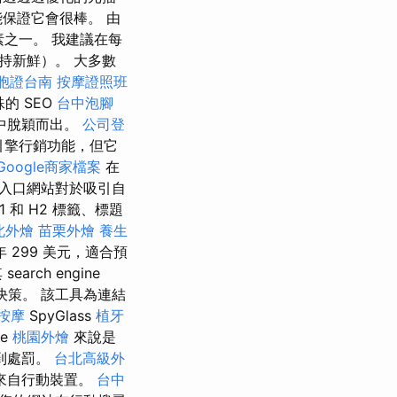
保證它會很棒。 由
素之一。 我建議在每
持新鮮）。 大多數
胞證台南
按摩證照班
的 SEO
台中泡腳
中脫穎而出。
公司登
引擎行銷功能，但它
Google商家檔案
在
入口網站對於吸引自
和 H2 標籤、標題
北外燴
苗栗外燴
養生
 299 美元，適合預
ch engine
決策。 該工具為連結
按摩
SpyGlass
植牙
le
桃園外燴
來說是
到處罰。
台北高級外
來自行動裝置。
台中