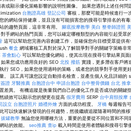
表或顯示優化策略影響的說明性圖像。 如果您遇到上述任何問
mization
台胞證高雄
登記公司
審核，那麼可能是時候進行一次
您的網站保持健康，並且沒有可能損害您的搜尋引擎排名的有
網站的趨勢頁面，這非常有用。
腳底按摩教學
美白
整脊師證照
對手網站的熱門頁面，您可以確定哪種類型的內容能引起受眾
骨
這可以幫助您完善內容創建工作，並確保您向目標受眾提供有
ush
餐盒
網域審核工具對於深入了解競爭對手的關鍵字策略非常有
傅
茶會點心
可以幫助您優化網站，使其出現在搜尋引擎結果頁面
 如果您成功應用良好的 SEO
北投 撥筋
實踐，更多潛在客戶將造
執行 SEO，如果您使用過時的策略，或者您的競爭對手使用更好
。 該工具可讓您設定自動排名檢查，並產生個人化且詳細的 searc
寨簽證
牙醫推薦
台胞證台中
申請台胞證
台中整骨價錢
台北 推拿
置差異。 有機追蹤是衡量我們自己的優化工作是否成功的關鍵
然績效可以顯示您的變更在提高
假牙費用
SERP
台中肩頸按摩
司設立
台胞證照片
婚禮外燴
方面的成功程度。
牙橋
每週報告可
此可以快速解決發現的任何趨勢，然後繼續追蹤隨著時間的推移
。
拔罐教學
無論您使用哪種方法，重要的是要從不同位置和不同
解網站的效能。
seo推薦
查ip
載入時間是使用者體驗和搜尋引擎