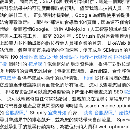
很重要。 簡而言之，SEO 代表“搜尋引擎優化”，這是一個總括
尋引擎結果中的可見度而採取的行動。 儘管我遠非技術人員，但 C
的最佳工具。 正如我剛才提到的，Google 為網路使用者提
結會導致重定向，哪些外部連結會導致404頁面，因為這不僅會
驗，從而惹惱Google。 透過 AiMojo.io（人工智慧領域的
美人工智慧工具。 截至 2024 年，SEMrush 仍然是希望
影響力並推動成長的數位行銷人員和企業的首選。 LikeWeb
站流量、參與度和市場趨勢的全面洞察，使其成為 SEMrush 
有涵蓋 190
外燴推薦
歐式外燴
外燴點心
旅行社代辦護照
戶外婚
打掃
個類別的
按摩課
1 億個網站的廣泛資料庫，提供了對數位
利用獨特的資料來源組合（包括直接測量、協作網路、合作夥
南屯按摩
提供準確且可操作的競爭情報。
html
從修復損壞的連
它透過逐步建議識別頁面優化的所有領域。 您可以查看您目前
。 排名歷史記錄可以讓您修復緊急下降並不時審查您的 SEO
歐
。 您可以輕鬆修復任何網站錯誤，並增加您在搜尋引擎結果中
要創建產品常見問題內容同時提高 search engine optimiz
的
台胞證照片
Shopify
宜蘭外燴
商家。
茶會
台胞證照片
婚禮
尋引擎結果中的排名飆升，並為您的網站帶來自然流量。 SpyFu
爭對手的搜尋行銷策略，為數位行銷人員和 web optimizat