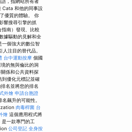
術語，指網站所有者
ata 和他的同事設
供了優質的體驗。 你
影響搜尋引擎的抓
綜合指南）發現、比較
透過數據驅動的見解和全
 是一個強大的數位智
的引人注目的替代品。
禮
台中運動按摩
個國
環境的無與倫比的洞
伴關係和公共資料探
結到優化元標記並確
的排名並將您的排名
式外燴
申請台胞證
排名飆升的可能性。
ation
肉毒桿菌
台
外燴
這個應用程式將
 是一款專門的工
ion
公司登記
全身按