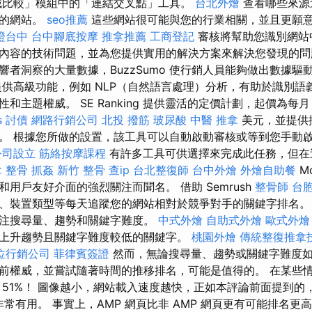
域比較」模組中的「連結交叉點」工具。
台北外燴
查看哪些來源
您的網站。
seo推薦
這些網站很可能與您的行業相關，並且更願
證台中
台中腳底按摩
推拿推薦
工商登記
審核將幫助您識別網站
內容的技術問題，並為您提供實用的解決方案來解決您發現的問
響者洞察的大量數據，BuzzSumo 使行銷人員能夠做出數據驅
提供高級功能，例如 NLP（自然語言處理）分析，有助於識別語
和主題權威。 SE Ranking 提供靈活的定價計劃，起價為每月 
s
討債
網路行銷公司
北投 撥筋
玻尿酸
中醫 推拿
美元，並提供
。 根據您所做的設置，該工具可以自動啟動審核或等到您手動
公司設立
筋絡按摩課程
有許多工具可供選擇來完成此任務，但在
 整骨
抓姦
新竹 整骨
查ip
台北整復師
台中外燴
外燴自助餐
M
用戶友好介面的強烈關注而聞名。 借助 Semrush
整骨師
台
、裝置類型等每天追蹤您的網站相對於競爭對手的關鍵字排名
注搜尋量、趨勢和關鍵字難度。
中式外燴
自助式外燴
歐式外燴
上升趨勢且關鍵字難度較低的關鍵字。
桃園外燴
傳統整復推拿技
位行銷公司
菲律賓簽證
然而，無論搜尋量、趨勢或關鍵字難度
前權威，並嘗試隨著時間的推移排名，可能是值得的。 在某些
 51%！ 圖像越小，網站載入速度越快，正如本評論前面提到的，
常有用。 事實上，AMP 網頁比非 AMP 網頁更有可能排名更