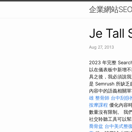
企業網站SE
Je Tall
Aug 27, 2013
2023 年完整 Searc
以在儀表板中新增不
具之後，我必須說我更
是 Semrush 所
內容中的語義相關單
雄
整骨師
台中刮痧推
按摩課程
優化內容時
數量沒有限制。 我
社交聆聽工具可以幫助企業
喬骨盆
台中美式整