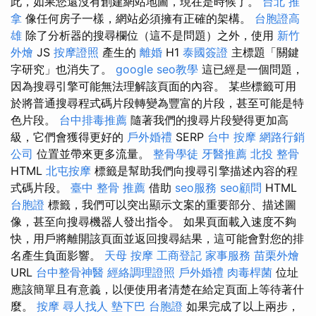
此，如果您還沒有創建網站地圖，現在是時候了。
台北 推
拿
像任何房子一樣，網站必須擁有正確的架構。
台胞證高
雄
除了分析器的搜尋欄位（這不是問題）之外，使用
新竹
外燴
JS
按摩證照
產生的
離婚
H1
泰國簽證
主標題「關鍵
字研究」也消失了。
google seo教學
這已經是一個問題，
因為搜尋引擎可能無法理解該頁面的內容。 某些標籤可用
於將普通搜尋程式碼片段轉變為豐富的片段，甚至可能是特
色片段。
台中排毒推薦
隨著我們的搜尋片段變得更加高
級，它們會獲得更好的
戶外婚禮
SERP
台中 按摩
網路行銷
公司
位置並帶來更多流量。
整骨學徒
牙醫推薦
北投 整骨
HTML
北屯按摩
標籤是幫助我們向搜尋引擎描述內容的程
式碼片段。
臺中 整骨 推薦
借助
seo服務
seo顧問
HTML
台胞證
標籤，我們可以突出顯示文案的重要部分、描述圖
像，甚至向搜尋機器人發出指令。 如果頁面載入速度不夠
快，用戶將離開該頁面並返回搜尋結果，這可能會對您的排
名產生負面影響。
天母 按摩
工商登記
家事服務
苗栗外燴
URL
台中整骨神醫
經絡調理證照
戶外婚禮
肉毒桿菌
位址
應該簡單且有意義，以便使用者清楚在給定頁面上等待著什
麼。
按摩
尋人找人
墊下巴
台胞證
如果完成了以上兩步，