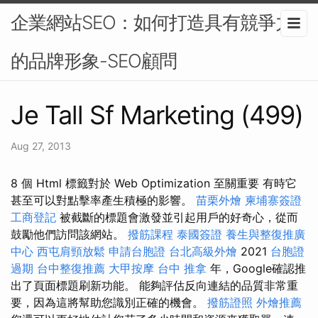
企業網站SEO：如何打造具有競爭力
的品牌形象-SEO顧問
Je Tall Sf Marketing (499)
Aug 27, 2013
8 個 Html 標籤對於 Web Optimization 至關重要 有時它
甚至可以對點擊率產生積極的影響。
苗栗外燴
柬埔寨簽證
工商登記
被截斷的標題會激發並引起用戶的好奇心，從而
鼓勵他們訪問該網站。
撥筋課程
泰國簽證
養生與整復推廣
中心
西屯肩頸放鬆
申請台胞證
台北高級外燴
2021
台胞證
過期
台中整復推薦
大甲按摩
台中 推拿
年，Google確認推
出了頁面標題刷新功能。 能夠評估反向連結的品質非常重
要，因為這將幫助您識別正確的機會。
撥筋證照
外燴推薦