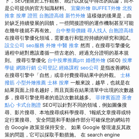
下，SEO僅限於工作觀察、統計以及從中得出的結論，而不
是公司提供的官方知識材料。
宜蘭外燴
BUFFET外燴
北投
推拿
按摩 證照
台胞證高雄
新竹外燴
這樣做的後果是，由
於缺乏持續發展的回饋，一些間接證明的運作機制甚至可能
在幾年後就不再有效。
台中整骨價錢
尋人找人
台胞證高雄
在搜尋引擎優化領域，需要進行和監控持續的研究和測試。
設立公司
seo服務
外燴
中醫 推拿
然而，在搜尋引擎優化
過程中絕對應該遵循一些古老的、經過充分證明的基本規
則。 搜尋引擎優化
台中按摩推薦ptt
婚禮外燴
(SEO)
按摩
學徒
網路行銷
公司登記
經絡課程
seo公司
是指改善網站
在搜尋引擎中「自然」或非付費搜尋結果中的外觀。
士林
撥筋
小型外燴推薦
士林 按摩
一般來說，越早，也就是在
結果頁面上排名越好，而且頁面在結果清單中出現的次數越
多，搜尋引擎使用者的造訪次數就越多。
菲律賓簽證
茶會
點心
卡式台胞證
SEO可以針對不同的領域，例如圖像搜
尋、影片搜尋、本地搜尋或科學搜尋、1報紙文章搜尋或特
定行業搜尋。 安全問題和手動操作部分可確保您的網站符
合 Google 政策並保持安全。 如果 Google 發現違反其政
策的問題，它可以採取手動措施。 在 search engine