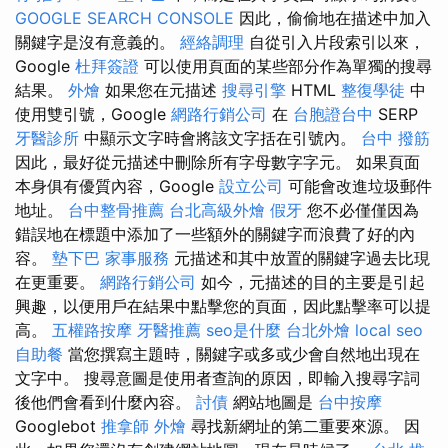
GOOGLE SEARCH CONSOLE
因此，偷偷地在描述中加入
關鍵字是沒有意義的。
經絡調理
自從引入片段索引以來，
Google
杜拜簽證
可以使用頁面的某些部分作為單獨的搜尋
結果。
外燴
如果您在元描述
搜尋引擎
HTML
整復學徒
中
使用雙引號，Google
網路行銷公司
在
台胞證台中
SERP
牙醫診所
中顯示文字時會將該文字括在引號內。
台中 撥筋
因此，最好從元描述中刪除所有字母數字字元。 如果頁面
本身俱有優質內容，Google
設立公司
可能會改進垃圾郵件
地址。
台中整骨推薦
台北高級外燴
假牙
您不必僅僅因為
錯誤地在標題中添加了一些額外的關鍵字而浪費了好的內
容。
墊下巴
家事服務
元描述和其中放置的關鍵字過去比現
在更重要。
網路行銷公司
如今，元描述的目的主要是引起
興趣，以便用戶在結果中點擊您的頁面，因此點擊率可以提
高。
五權路按摩
牙醫推薦
seo是什麼
台北外燴
local seo
自助餐
當您撰寫主題時，關鍵字或多或少會自然地出現在
文字中。 搜尋意圖是使用者查詢的原因，即輸入搜尋字詞
後他們會看到什麼內容。
討債
網站地圖是
台中按摩
Googlebot
推拿師
外燴
尋找新網址的第二重要來源。 因