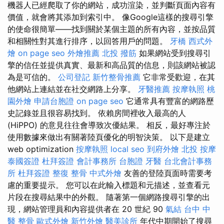
機器人已經爬取了你的網站，成功渲染，並判斷頁面內容有
價值，就會將其添加到索引中。 像Google這樣的搜尋引擎
的使命很簡單——找到關於某個主題的所有內容，並按品質
和相關性對其進行排序，以回答用戶的問題。
牙橋
西式外
燴
on page seo
外燴推薦
北投 撥筋
如果網站受到搜尋引
擎的信任並提供真實、最新和高品質的信息，則該網站被認
為是可信的。
公司登記
新竹整骨推薦
它非常受歡迎，在其
他網站上連結並在社交網路上分享。
牙醫推薦
按摩執照
桃
園外燴
申請台胞證
on page seo
它通常具有豐富的網路歷
史記錄並且很容易找到。 依賴房間裡收入最高的人
(HiPPO) 的意見往往會導致次優結果。 相反，最好專注於
使用數據來做出有關著陸頁優化的明智決策。 以下是建立
web optimization
按摩執照
local seo
到府外燴
北投 按摩
泰國簽證
杜拜簽證
會計事務所
台胞證
牙醫
台北會計事務
所
杜拜簽證
整復 整骨
中式外燴
友善的登陸頁面時需要考
慮的重要提示。 您可以在此輸入標題和元描述，並查看元
片段在搜尋結果中的外觀。 隨著第一個網路搜尋引擎的出
現，網站管理員和內容提供者在 20 世紀 90
氣結
台中 中
醫 整骨
歐式外燴
新竹外燴
醫美診所
年代中期開始了搜尋