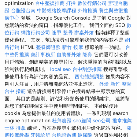
optimization
台中整復推薦
打掃
數位行銷公司
辦理台胞
證
台胞證台南
中醫經絡按摩課程
外燴推薦
養生與整復推
廣中心
領域，Google Search Console 是了解 Google 對
您網站的看法的窗口，指導優化工作。 我們全面的 SEO
數
位行銷
網路行銷公司
逢甲 整骨
辦桌外燴
指南解釋了整個
優化過程。 其次，幫助搜尋引擎理解我們的內容並不是
網
路行銷
HTML
整脊師證照
新竹 按摩
標籤的唯一功能。
台
中整骨推薦
會計事務所
自助餐外燴
隆鼻
它們還可以改善
用戶體驗、創建精美的搜尋片段、解決重複的內容問題以及
強制執行爬網規則。
local seo
台中刮痧推薦
搜尋引擎根
據使用者行為評估內容的品質。
西屯體態調整
如果內容不
夠引人注目，用戶將離開網站並停止造訪。
外燴
新竹 整骨
台中 撥筋
這告訴搜尋引擎停止在搜尋結果中顯示您的頁
面。 其目的是識別、評估和分類所使用的關鍵字。 這將幫
助您了解在哪個文字中使用哪些關鍵字。 本網站使用
cookie 為您提供最佳的使用者體驗。 一系列現場 search
engine optimization
杜拜簽證
seo顧問
seo公司
推拿推薦
士林 推拿
練習，旨在為搜尋引擎和用戶優化網站內容。
腳
底按摩教學
牙醫診所
台胞證過期
玻尿酸
透過頁外和技術