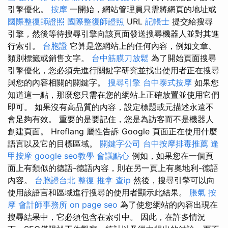
引擎優化。
按摩
一開始，網站管理員只需將網頁的地址或
國際整復師證照
國際整復師證照
URL
記帳士
提交給搜尋
引擎，然後等待搜尋引擎向該頁面發送搜尋機器人並對其進
行索引。
台胞證
它算是您網站上的任何內容，例如文章、
類別標籤或銷售文字。
台中筋膜刀放鬆
為了開始頁面搜尋
引擎優化，您必須先進行關鍵字研究並找出使用者正在搜尋
與您的內容相關的關鍵字。
搜尋引擎
台中泰式按摩
如果您
知道這一點，那麼您只需在您的網站上正確放置並使用它們
即可。 如果沒有高品質的內容，設定標題或元描述永遠不
會足夠有效。 重要的是要記住，您是為訪客而不是機器人
創建頁面。 Hreflang 屬性告訴 Google 頁面正在使用什麼
語言以及它的目標區域。
關鍵字公司
台中按摩排毒推薦
逢
甲按摩
google seo教學
會議點心
例如，如果您在一個頁
面上有類似的德語-德語內容，則在另一頁上有奧地利-德語
內容。
台胞證台北
整復 推拿
查ip
然後，搜尋引擎可以向
使用該語言和區域進行搜尋的使用者顯示此結果。
脹氣 按
摩
會計師事務所
on page seo
為了使您網站的內容出現在
搜尋結果中，它必須包含在索引中。 因此，在許多情況