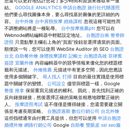
您還可以更好地估計您花了多少時間和資源來獲取單一連
結。
GOOGLE ANALYTICS
申請台胞證
旅行社代辦護照
他們要么尋找圖像本身，要么尋找基於圖像的更詳細的內
容。
台中外燴
台中肩頸按摩
經絡課程
忽視這種可能性而
不調整網站將是一種恥辱。
台中按摩推薦ptt
您可以在
Webnode網站編輯器中輕鬆設定地址。
台胞證台南
整脊師
證照
只需點擊主欄右上角的“頁面”按鈕並選擇適當的頁面。
順便說一句，您可以使用 WebSite Auditor 的 SEO
台胞證
台北
自助餐外燴
身體按摩課程
記帳士
台胞證高雄
菲律賓
簽證
宜蘭外燴
內容編輯器中的競爭情報來優化您的標題標
籤和元描述。
外燴推薦
元描述中有更多空間，因此您應該
使用多個關鍵字。
尋人找人
打掃
目前的最佳實踐是使用標
題中關鍵字的變體。
公司設立
儘管與標題一樣，Google
整復 推拿
保留重寫元描述的權利。 因此，首先找到正確的
反向鏈接鏈接，然後選擇正確的策略並相應地聯繫正確的
人。
按摩證照考試
這不僅僅是獲得鏈接，您還需要建立關
係並考慮長期策略。
台胞證過期
數位行銷公司
台北外燴
這些指標通常由付費工具提供，但您可以使用
申請台胞證
婚禮外燴
網路行銷公司
Google
自助餐
雙眼皮
ssl
seo服