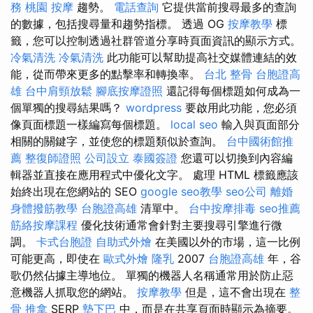
務
桃園 按摩
趨勢。
電話查詢
它提供當前搜尋最多的查詢
的數據，包括搜尋量和趨勢指標。 透過 OG
按摩教學
標
籤，您可以控制透過社群管道分享時頁面資訊的顯示方式。
冷氣清洗
冷氣清洗
此功能可以幫助提高社交媒體連結的效
能，從而帶來更多的點擊率和轉換率。
台北 整骨
台胞證高
雄
台中肩頸放鬆
腳底按摩證照
還記得每個標題如何成為一
個單獨的搜尋結果嗎？
wordpress
要啟用此功能，您必須
像頁面標題一樣編寫每個標題。
local seo
輸入與頁面部分
相關的關鍵字，並使您的標題類似於查詢。
台中國術館推
薦
整復師證照
公司設立
泰國簽證
您還可以切換到內容編
輯器並直接在應用程式中優化文字。 處理 HTML 標籤應該
始終出現在您網站的 SEO
google seo教學
seo公司
離婚
身體撥筋教學
台胞證高雄
清單中。
台中按摩排毒
seo推薦
筋絡按摩課程
優化技術通常會針對主要搜尋引擎進行微
調。
卡式台胞證
自助式外燴
在美國以外的市場，這一比例
可能更高，即使在
歐式外燴
隆乳
2007
台胞證高雄
年，谷
歌仍然佔據主導地位。 單獨的機器人名稱通常用於防止惡
意機器人抓取您的網站。
按摩教學
但是，這不會出現在
整
骨 推拿
SERP
墊下巴
中，而是在共享頁面時顯示為摘要。