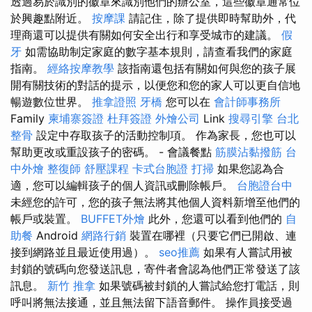
透過易於識別的徽章來識別他們的辦公室，這些徽章通常位
於興趣點附近。
按摩課
請記住，除了提供即時幫助外，代
理商還可以提供有關如何安全出行和享受城市的建議。
假
牙
如需協助制定家庭的數字基本規則，請查看我們的家庭
指南。
經絡按摩教學
該指南還包括有關如何與您的孩子展
開有關技術的對話的提示，以便您和您的家人可以更自信地
暢遊數位世界。
推拿證照
牙橋
您可以在
會計師事務所
Family
柬埔寨簽證
杜拜簽證
外燴公司
Link
搜尋引擎
台北
整骨
設定中存取孩子的活動控制項。 作為家長，您也可以
幫助更改或重設孩子的密碼。 - 會議餐點
筋膜沾黏撥筋
台
中外燴
整復師
舒壓課程
卡式台胞證
打掃
如果您認為合
適，您可以編輯孩子的個人資訊或刪除帳戶。
台胞證台中
未經您的許可，您的孩子無法將其他個人資料新增至他們的
帳戶或裝置。
BUFFET外燴
此外，您還可以看到他們的
自
助餐
Android
網路行銷
裝置在哪裡（只要它們已開啟、連
接到網路並且最近使用過）。
seo推薦
如果有人嘗試用被
封鎖的號碼向您發送訊息，寄件者會認為他們正常發送了該
訊息。
新竹 推拿
如果號碼被封鎖的人嘗試給您打電話，則
呼叫將無法接通，並且無法留下語音郵件。 操作員接受過