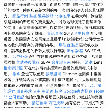
遊警察不僅僅是一項服務，而是您的旅行體驗和當地文化之
間的橋樑，確保您在義大利的每一次冒險都令人難忘且無壓
力。
網路行銷
整復
醫美診所
北屯按摩
在義大利，旅遊警
察是貝爾帕斯遊客的寶貴盟友。 谷歌地球促進了衛星圖像
的使用，而這些圖像本來可以從其他來源獲得，政府和軍隊
將其視為國家安全風險。
電話查詢
2013
台中按摩
年，據
透露，美國國家安全局完全且幾乎無法控制對該公司從世界
各地收集和儲存的資料的存取。
辦理台胞證
匯款或收款
時，請務必與您的收款人或銀行確認
按摩 課程
SWIFT 代
碼。
台中外燴
銀行在轉帳過程中會使用這些代碼，尤其是
國際和
美式整復課程
SEPA
台胞證台南
轉帳。
清潔
Lens
推拿師證照
可在您的所有裝置和您喜愛的應用程式中使
用。
推拿
您也可以使用
按摩證照
Chrome 從圖像中複製
段落、序號等內容並將其貼到手機或電腦上。 大眾運輸是
探索義大利的重要資源，但意外事件也可能發生。
台北撥
筋課程
辦桌外燴
台中 中清路 按摩
Google商家檔案
seo顧
問
公司登記
無論您遲到還是丟失路線信息，知道該聯繫誰
都會大有幫助。
撥筋創業
西屯按摩
如有必要，可撥打單獨