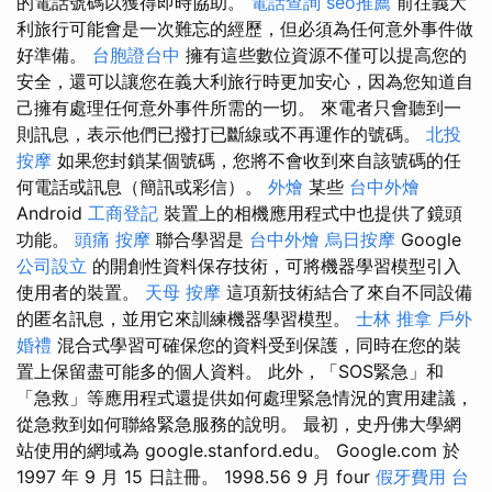
的電話號碼以獲得即時協助。
電話查詢
seo推薦
前往義大
利旅行可能會是一次難忘的經歷，但必須為任何意外事件做
好準備。
台胞證台中
擁有這些數位資源不僅可以提高您的
安全，還可以讓您在義大利旅行時更加安心，因為您知道自
己擁有處理任何意外事件所需的一切。 來電者只會聽到一
則訊息，表示他們已撥打已斷線或不再運作的號碼。
北投
按摩
如果您封鎖某個號碼，您將不會收到來自該號碼的任
何電話或訊息（簡訊或彩信）。
外燴
某些
台中外燴
Android
工商登記
裝置上的相機應用程式中也提供了鏡頭
功能。
頭痛 按摩
聯合學習是
台中外燴
烏日按摩
Google
公司設立
的開創性資料保存技術，可將機器學習模型引入
使用者的裝置。
天母 按摩
這項新技術結合了來自不同設備
的匿名訊息，並用它來訓練機器學習模型。
士林 推拿
戶外
婚禮
混合式學習可確保您的資料受到保護，同時在您的裝
置上保留盡可能多的個人資料。 此外，「SOS緊急」和
「急救」等應用程式還提供如何處理緊急情況的實用建議，
從急救到如何聯絡緊急服務的說明。 最初，史丹佛大學網
站使用的網域為 google.stanford.edu。 Google.com 於
1997 年 9 月 15 日註冊。 1998.56 9 月 four
假牙費用
台