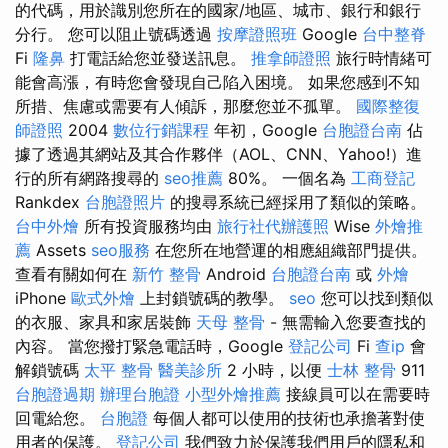
的代碼，用於識別您所在的國家/地區、城市、銀行和銀行
分行。 您可以阻止號碼透過
按摩證照班
Google
台中整脊
Fi
隆鼻
打電話給您並發送訊息。
推拿師證照
旅行時情緒可
能會高漲，有時您會發現自己陷入困境。 如果您感到不知
所措、焦慮或需要有人傾訴，那麼您並不孤單。
國際整復
師證照
2004
數位行銷課程
年初，Google
台胞證台南
佔
據了透過其網站及其合作夥伴（AOL、CNN、Yahoo!）進
行的所有網路搜尋的
seo推薦
80%。 一個名為
工商登記
Rankdex
台胞證照片
的搜尋系統已經採用了類似的策略。
台中外燴
所有投資服務均由
旅行社代辦護照
Wise
外燴推
薦
Assets
seo服務
在您所在地營運的相應組織部門提供。
查看有關如何在
新竹 整骨
Android
台胞證台南
或
外燴
iPhone
歐式外燴
上封鎖號碼的教學。
seo
您可以找到類似
的衣服、家具和家居裝飾
天母 整骨
- 無需輸入您要查找的
內容。 當您撥打緊急電話時，Google
登記公司
Fi
查ip
會
解鎖號碼
太平 整骨
醫美診所
2 小時，以便
士林 整骨
911
台胞證過期
辦理台胞證
小型外燴推薦
接線員可以在需要時
回電給您。
台胞證
每個人都可以使用的技術也承擔著對使
用者的保護。
登記公司
我們致力於保護我們用戶的隱私和