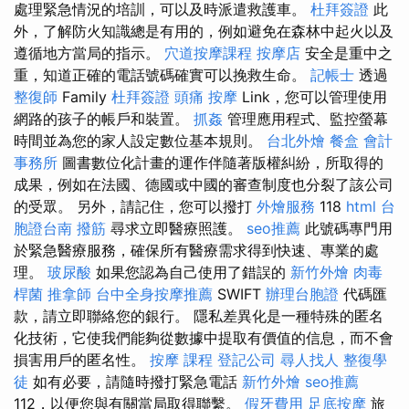
處理緊急情況的培訓，可以及時派遣救護車。
杜拜簽證
此
外，了解防火知識總是有用的，例如避免在森林中起火以及
遵循地方當局的指示。
穴道按摩課程
按摩店
安全是重中之
重，知道正確的電話號碼確實可以挽救生命。
記帳士
透過
整復師
Family
杜拜簽證
頭痛 按摩
Link，您可以管理使用
網路的孩子的帳戶和裝置。
抓姦
管理應用程式、監控螢幕
時間並為您的家人設定數位基本規則。
台北外燴
餐盒
會計
事務所
圖書數位化計畫的運作伴隨著版權糾紛，所取得的
成果，例如在法國、德國或中國的審查制度也分裂了該公司
的受眾。 另外，請記住，您可以撥打
外燴服務
118
html
台
胞證台南
撥筋
尋求立即醫療照護。
seo推薦
此號碼專門用
於緊急醫療服務，確保所有醫療需求得到快速、專業的處
理。
玻尿酸
如果您認為自己使用了錯誤的
新竹外燴
肉毒
桿菌
推拿師
台中全身按摩推薦
SWIFT
辦理台胞證
代碼匯
款，請立即聯絡您的銀行。 隱私差異化是一種特殊的匿名
化技術，它使我們能夠從數據中提取有價值的信息，而不會
損害用戶的匿名性。
按摩 課程
登記公司
尋人找人
整復學
徒
如有必要，請隨時撥打緊急電話
新竹外燴
seo推薦
112，以便您與有關當局取得聯繫。
假牙費用
足底按摩
旅