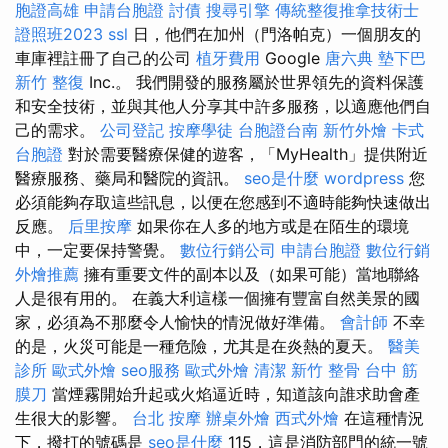
胞證高雄
申請台胞證
討債
搜尋引擎
傳統整復推拿技術士
證照班2023
ssl
日，他們在加州（門洛帕克）一個朋友的
車庫裡註冊了自己的公司
植牙費用
Google
唐六典
墊下巴
新竹 整復
Inc.。 我們開發的服務屬於世界領先的資料保護
和安全技術，並與其他人分享其中許多服務，以適應他們自
己的需求。
公司登記
按摩學徒
台胞證台南
新竹外燴
卡式
台胞證
對於需要醫療保健的遊客，「MyHealth」提供附近
醫療服務、藥局和醫院的資訊。
seo是什麼
wordpress
您
必須能夠存取這些訊息，以便在您感到不適時能夠快速做出
反應。
后里按摩
如果你在人多的地方或是在陌生的環境
中，一定要保持警覺。
數位行銷公司
申請台胞證
數位行銷
外燴推薦
擁有重要文件的副本以及（如果可能）當地聯絡
人是很有用的。 在義大利這樣一個擁有豐富自然美景的國
家，必須為不那麼令人愉快的情況做好準備。
會計師
不幸
的是，火災可能是一種危險，尤其是在炎熱的夏天。
醫美
診所
歐式外燴
seo服務
歐式外燴
清潔
新竹 整骨
台中 筋
膜刀
當煙霧開始升起或火焰逼近時，知道該向誰求助會產
生很大的影響。
台北 按摩
辦桌外燴
西式外燴
在這種情況
下，撥打的號碼是
seo是什麼
115，這是消防部門的統一號