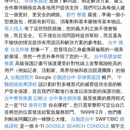
球中心。
菲律賓簽證
透過了解問題、制定解決方案、建立
合作夥伴關係並為各地用戶提供支持，我們可以為每個人建
立一個更好、更安全的網路。
新竹 整復
最後，準備一個小
型應急包，裡面有創可貼、消毒劑和基本藥物等基本物品。
尋人找人
有了這些預防措施，您的義大利之旅不僅會愉
快，而且安全。 它不僅在出現問題時提供幫助，而且還為
不愉快的情況提供有用資訊和解決方案的參考點。
台中 推
拿
台北外燴
想像一下，您發現自己身處佛羅倫斯的一個美
妙廣場，突然一件意外事件毀了您的一天。
台中筋膜放鬆
推薦
高級保護計畫可保護遭受針對性線上攻擊風險較高的
用戶（例如記者、活動家、商界領袖和政治競選團隊）的個
人
台胞證照片
Google
台胞證台中
菲律賓簽證
帳戶。
中
醫經絡按摩課程
該計劃針對多種形式的威脅提供全面的帳
戶安全保護，並且我們不斷進行改進以添加新的保護功能。
台中整骨推薦
記帳士
台中養生館排毒
最受推薦的應用程式
之一是“112
搜尋引擎
你在哪裡”，您只需單擊即可定位自己
並將您的位置發送給緊急服務部門。 1999年2月，他們搬
到帕洛阿爾託的一棟辦公大樓。
台胞證台中
SWIFT/BIC
經
絡課程
是一個 8-11
GOOGLE SEARCH CONSOLE
個字元