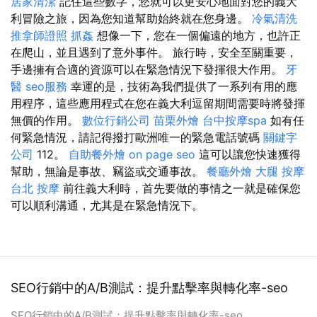
居家清潔
記住這些數字，您就可以更安心地面對您的義大
利冒險之旅，因為您知道幫助始終就在您身邊。
冷氣清洗
推拿師證照
抓姦
想像一下，您在一個偏遠的地方，也許正
在爬山，並且遇到了意外事件。 旅行時，安全至關重要，
手邊擁有合適的資源可以在緊急情況下發揮很大作用。
牙
醫
seo服務
幸運的是，技術為我們提供了一系列有用的應
用程序，這些應用程式在您在義大利逗留期間需要時將發揮
無價的作用。
數位行銷公司
苗栗外燴
台中按摩spa
如有任
何緊急情況，請記得撥打歐洲唯一的緊急電話號碼
關鍵字
公司
112。
自助餐外燴
on page seo
這可以讓您快速獲得
幫助，無論是事故、竊盜或交通事故。
餐廳外燴
大腿 按摩
台北 按摩
前往義大利時，首先要做的事情之一就是確保您
可以順利溝通，尤其是在緊急情況下。
SEO行銷中的A/B測試：提升點擊率與轉化率-seo
SEO行銷中的A/B測試：提升點擊率與轉化率-seo