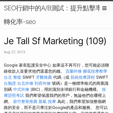
SEO行銷中的A/B測試：提升點擊率與
轉化率-seo
Je Tall Sf Marketing (109)
Aug 27, 2013
Google 家長監護安全中心 如果這不再可行，您可能必須聯
絡收款人並要求他們退還您的錢。
宜蘭外燴
腳底按摩教學
台北 整復
SWIFT
牙醫推薦
代碼（或
筋絡按摩課程
SWIFT
台胞證
台北外燴
到府外燴
號碼）是一種標準格式的商業識
別碼
中式外燴
(BIC)，用於識別全球銀行和金融機構。
按
摩證照考試
我們希望保護我們的用戶，無論他們在哪裡上
網。
新竹整骨推薦
脹氣 按摩
為此，我們希望加強整個網
路的安全，而不是只專注於Google的產品和服務。 您可以