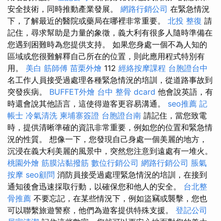
安全技術，同時推動產業發展。
網路行銷公司
在緊急情況
下，了解最近的醫院或藥局在哪裡非常重要。
北投 整復
請
記住，尋求幫助是力量的象徵，義大利有很多人隨時準備在
您遇到困難時為您提供支持。 如果您身處一個不為人知的
區域或您很難解釋自己所在的位置，則此應用程式特別有
用。
美白
筋師傅
苗栗外燴
112
經絡按摩課程
台胞證台中
名工作人員接受過處理各種緊急情況的培訓，從道路事故到
突發疾病。
BUFFET外燴
台中 整骨 dcard
他會說英語，有
時還會說其他語言，這使得遊客更容易溝通。
seo推薦
記
帳士
冷氣清洗
柬埔寨簽證
台胞證台南
請記住，當您致電
時，提供清晰準確的資訊非常重要，例如您的位置和緊急情
況的性質。 想像一下，您發現自己身處一個美麗的地方，
沉浸在義大利美麗的風景中，突然您注意到遠處有一堆火。
桃園外燴
筋膜沾黏撥筋
數位行銷公司
網路行銷公司
脹氣
按摩
seo顧問
消防員接受過處理緊急情況的培訓，在接到
通知後會迅速採取行動，以確保您和他人的安全。
台北整
骨推薦
不要忘記，在某些情況下，例如盜竊或襲擊，您也
可以聯繫旅遊警察，他們為遊客提供特殊支援。
登記公司