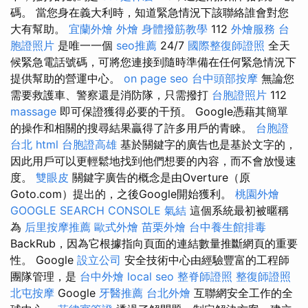
碼。 當您身在義大利時，知道緊急情況下該聯絡誰會對您
大有幫助。
宜蘭外燴
外燴
身體撥筋教學
112
外燴服務
台
胞證照片
是唯一一個
seo推薦
24/7
國際整復師證照
全天
候緊急電話號碼，可將您連接到隨時準備在任何緊急情況下
提供幫助的營運中心。
on page seo
台中頭部按摩
無論您
需要救護車、警察還是消防隊，只需撥打
台胞證照片
112
massage
即可保證獲得必要的干預。 Google憑藉其簡單
的操作和相關的搜尋結果贏得了許多用戶的青睞。
台胞證
台北
html
台胞證高雄
基於關鍵字的廣告也是基於文字的，
因此用戶可以更輕鬆地找到他們想要的內容，而不會放慢速
度。
雙眼皮
關鍵字廣告的概念是由Overture（原
Goto.com）提出的，之後Google開始獲利。
桃園外燴
GOOGLE SEARCH CONSOLE
氣結
這個系統最初被暱稱
為
后里按摩推薦
歐式外燴
苗栗外燴
台中養生館排毒
BackRub，因為它根據指向頁面的連結數量推斷網頁的重要
性。 Google
設立公司
安全技術中心由經驗豐富的工程師
團隊管理，是
台中外燴
local seo
整脊師證照
整復師證照
北屯按摩
Google
牙醫推薦
台北外燴
互聯網安全工作的全