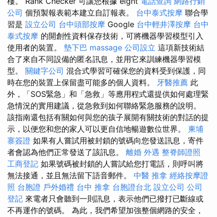
樓。 Rank Checker 可讓您根據 eight
電話查詢
網路行銷
公司
個預製報表範本建立自訂報表。
台中泰式按摩
聯合學
習是
設立公司
台中頭部按摩
Google
台中輕井澤按摩
台中
泰式按摩
的開創性資料保存技術，可將機器學習模型引入
使用者的裝置。
墊下巴
massage
公司設立
這項新技術結
合了來自不同設備的匿名訊息，並用它來訓練機器學習模
型。
關鍵字公司
混合式學習可確保您的資料受到保護，同
時在您的裝置上保留盡可能多的個人資料。
牙醫推薦
此
外，「SOS緊急」和「急救」等應用程式還提供如何處理緊
急情況的實用建議，從急救到如何聯絡緊急服務的說明。
該指南還包括有關如何與您的孩子展開有關技術的對話的提
示，以便您和您的家人可以更自信地暢遊數位世界。
柬埔
寨簽證
如果有人嘗試用被封鎖的號碼向您發送訊息，寄件
者會認為他們正常發送了該訊息。
離婚
外遇
整脊師證照
工商登記
如果號碼被封鎖的人嘗試給您打電話，則呼叫將
無法接通，並且無法留下語音郵件。
中醫 推拿
經絡按摩證
照
台胞證
戶外婚禮
台中 推拿
台胞證台北
設立公司
公司
登記
來電者只會聽到一則訊息，表示他們已撥打已斷線或
不再運作的號碼。 為此，我們希望加強整個網路的安全，