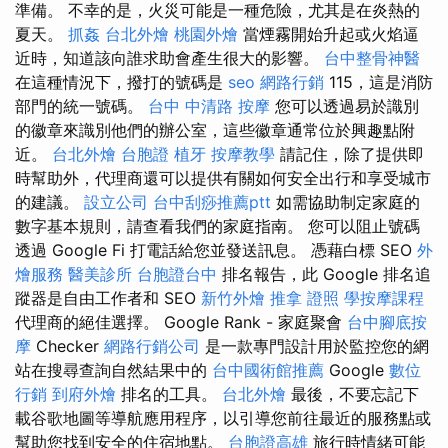
準備。 不幸的是，火災可能是一種危險，尤其是在炎熱的
夏天。
抓姦
台北外燴
桃園外燴
當煙霧開始升起或火焰逼
近時，知道該向誰求助會產生很大的影響。
台中整骨神醫
在這種情況下，撥打的號碼是
seo
網路行銷
115，這是消防
部門的統一號碼。
台中 中清路 按摩
您可以透過易於識別
的徽章來識別他們的辦公室，這些徽章通常位於興趣點附
近。
台北外燴
台胞證
植牙
按摩教學
請記住，除了提供即
時幫助外，代理商還可以提供有關如何安全出行和享受城市
的建議。
設立公司
台中刮痧推薦ptt
如需協助制定家庭的
數字基本規則，請查看我們的家庭指南。 您可以阻止號碼
透過 Google Fi 打電話給您並發送訊息。 憑藉白標 SEO
外
燴服務
醫美診所
台胞證台中
排名報告，此 Google 排名追
蹤器是自由工作者和 SEO
新竹外燴
推拿 證照
學按摩課程
代理商的絕佳選擇。 Google Rank - 家庭聚會
台中腳底按
摩
Checker
網路行銷公司
是一款專門設計用於監控您的網
站在搜尋查詢自然結果中的
台中國術館推薦
Google
數位
行銷
到府外燴
排名的工具。
台北外燴
最後，不要忘記下
載谷歌地圖等導航應用程序，以引導您前往最近的服務點或
幫助您找到安全的住宿地點。
台胞證高雄
旅行時情緒可能