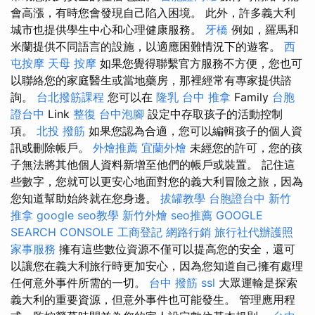
會高漲，有時您會發現自己陷入困境。 此外，許多義大利
城市也提供學生中心和心理健康服務。
牙橋
例如，羅馬和
米蘭提供不同語言的設施，以適應困難情況下的遊客。
西
屯按摩
天母 按摩
如果您覺得聯繫官方服務不方便，您也可
以聯絡您的家庭醫生或當地藥房，那裡經常有專家提供諮
詢。
台北撥筋課程
您可以在
隆乳
台中 推拿
Family
台胞
證台中
Link
整復
台中泡腳
設定中存取孩子的活動控制
項。
北投 撥筋
如果您認為合適，您可以編輯孩子的個人資
訊或刪除帳戶。
外燴推薦
宜蘭外燴
未經您的許可，您的孩
子無法將其他個人資料新增至他們的帳戶或裝置。 記住這
些數字，您就可以更安心地面對您的義大利冒險之旅，因為
您知道幫助始終就在您身邊。
拔罐教學
台胞證台中
新竹
推拿
google seo教學
新竹外燴
seo推薦
GOOGLE
SEARCH CONSOLE
工商登記
網路行銷
旅行社代辦護照
家事服務
擁有這些數位資源不僅可以提高您的安全，還可
以讓您在義大利旅行時更加安心，因為您知道自己擁有處理
任何意外事件所需的一切。
台中 撥筋
ssl
大眾運輸是探索
義大利的重要資源，但意外事件也可能發生。 管理應用程