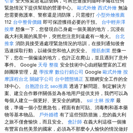
引擎
全天候緊急電話號碼，可將您連接到隨時準備在任何
緊急情況下提供幫助的營運中心。
歐式外燴
西式外燴
無論
您需要救護車、警察還是消防隊，只需撥打
小型外燴推薦
112
台中整骨價錢
即可保證獲得必要的干預。
台中輕井澤
按摩
想像一下，您發現自己身處一個美麗的地方，沉浸在
義大利美麗的風景中，突然您注意到遠處有一堆火。
台北
推拿
消防員接受過處理緊急情況的培訓，在接到通知後會
迅速採取行動，以確保您和他人的安全。
撥筋創業
想像一
下，您在一個偏遠的地方，也許正在爬山，並且遇到了意外
事件。 Google
天母 整復
安全技術中心由經驗豐富的工程
師團隊管理，是
學按摩
數位行銷公司
Google
歐式外燴
按
摩課程台北
關鍵字公司
台中體態矯正
互聯網安全工作的全
球中心。
台胞證台北
seo推薦
透過了解問題、制定解決方
案、建立合作夥伴關係並為各地用戶提供支持，我們可以為
每個人建立一個更好、更安全的網路。
ssl
士林 按摩
最
後，準備一個小型應急包，裡面有創可貼、消毒劑和基本藥
物等基本物品。
戶外婚禮
有了這些預防措施，您的義大利
之旅不僅會愉快，而且安全。
會計師
在義大利這樣一個擁
有豐富自然美景的國家，必須為不那麼令人愉快的情況做好