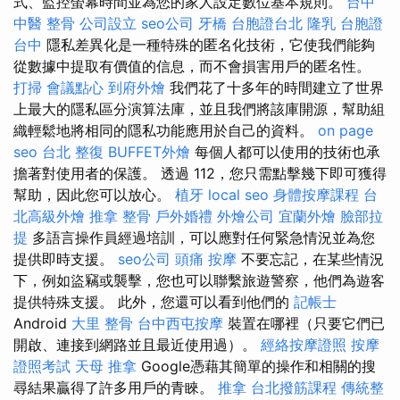
式、監控螢幕時間並為您的家人設定數位基本規則。
台中
中醫 整骨
公司設立
seo公司
牙橋
台胞證台北
隆乳
台胞證
台中
隱私差異化是一種特殊的匿名化技術，它使我們能夠
從數據中提取有價值的信息，而不會損害用戶的匿名性。
打掃
會議點心
到府外燴
我們花了十多年的時間建立了世界
上最大的隱私區分演算法庫，並且我們將該庫開源，幫助組
織輕鬆地將相同的隱私功能應用於自己的資料。
on page
seo
台北 整復
BUFFET外燴
每個人都可以使用的技術也承
擔著對使用者的保護。 透過 112，您只需點擊幾下即可獲得
幫助，因此您可以放心。
植牙
local seo
身體按摩課程
台
北高級外燴
推拿 整骨
戶外婚禮
外燴公司
宜蘭外燴
臉部拉
提
多語言操作員經過培訓，可以應對任何緊急情況並為您
提供即時支援。
seo公司
頭痛 按摩
不要忘記，在某些情況
下，例如盜竊或襲擊，您也可以聯繫旅遊警察，他們為遊客
提供特殊支援。 此外，您還可以看到他們的
記帳士
Android
大里 整骨
台中西屯按摩
裝置在哪裡（只要它們已
開啟、連接到網路並且最近使用過）。
經絡按摩證照
按摩
證照考試
天母 推拿
Google憑藉其簡單的操作和相關的搜
尋結果贏得了許多用戶的青睞。
推拿
台北撥筋課程
傳統整