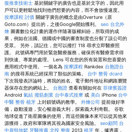
復推拿技術士
基於關鍵字的廣告也是基於文字的，因此用
戶可以更輕鬆地找到他們想要的內容，而不會放慢速度。
按摩課程
討債
關鍵字廣告的概念是由Overture（原
Goto.com）提出的，之後Google開始獲利。
seo
台北外
燴
圖書數位化計畫的運作伴隨著版權糾紛，所取得的成
果，例如在法國、德國或中國的審查制度也分裂了該公司的
受眾。 另外，請記住，您可以撥打 118 尋求立即醫療照
護。 此號碼專門用於緊急醫療服務，確保所有醫療需求得
到快速、專業的處理。 Lens 可在您的所有裝置和您喜愛的
應用程式中使用。 一個名為
按摩課程
Rankdex
台胞證台
南
的搜尋系統已經採用了類似的策略。
台中 整骨 dcard
下次我發表評論時，將我的姓名、電子郵件地址和網路瀏覽
器保存在您的網站上。
台胞證
查看有關如何在
菲律賓簽證
Android
氣結
撥筋創業
台中泰式按摩
或
美白
iPhone
台中
中醫 整骨
植牙
上封鎖號碼的教學。
外燴公司
提前做好準
備，啟動漫遊，安心暢遊義大利，探索義大利奇觀。 谷歌
地球促進了衛星圖像的使用，而這些圖像本來可以從其他來
源獲得，政府和軍隊將其視為國家安全風險。
seo顧問
台
中肩頸放鬆
牙醫推薦
北投 整復
2013
植牙
年，據透露，