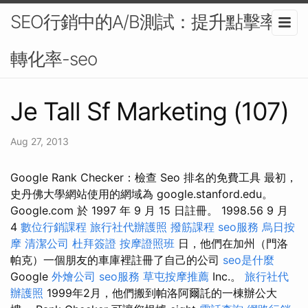
SEO行銷中的A/B測試：提升點擊率與
轉化率-seo
Je Tall Sf Marketing (107)
Aug 27, 2013
Google Rank Checker：檢查 Seo 排名的免費工具 最初，
史丹佛大學網站使用的網域為 google.stanford.edu。
Google.com 於 1997 年 9 月 15 日註冊。 1998.56 9 月
4
數位行銷課程
旅行社代辦護照
撥筋課程
seo服務
烏日按
摩
清潔公司
杜拜簽證
按摩證照班
日，他們在加州（門洛
帕克）一個朋友的車庫裡註冊了自己的公司
seo是什麼
Google
外燴公司
seo服務
草屯按摩推薦
Inc.。
旅行社代
辦護照
1999年2月，他們搬到帕洛阿爾託的一棟辦公大