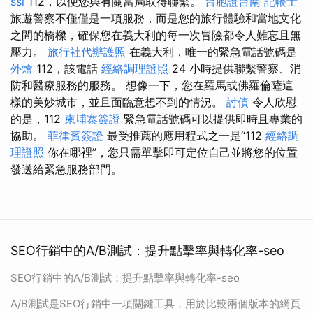
ssl
112，以便您與有關當局取得聯繫。
台胞證台南
記帳士
旅遊警察不僅僅是一項服務，而是您的旅行體驗和當地文化
之間的橋樑，確保您在義大利的每一次冒險都令人難忘且無
壓力。
旅行社代辦護照
在義大利，唯一的緊急電話號碼是
外燴
112，該電話
經絡調理證照
24 小時提供聯繫警察、消
防和醫療服務的服務。 想像一下，您在羅馬或佛羅倫薩這
樣的美妙城市，並且面臨意想不到的情況。
討債
令人欣慰
的是，112
柬埔寨簽證
緊急電話號碼可以提供即時且專業的
協助。
菲律賓簽證
最受推薦的應用程式之一是“112
經絡調
理證照
你在哪裡”，您只需單擊即可定位自己並將您的位置
發送給緊急服務部門。
SEO行銷中的A/B測試：提升點擊率與轉化率-seo
SEO行銷中的A/B測試：提升點擊率與轉化率-seo
A/B測試是SEO行銷中一項關鍵工具，用於比較兩個版本的網頁