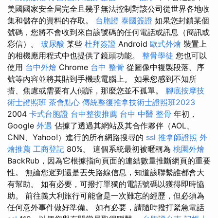
美國國家安全局完全且幾乎無法控制對該公司從世界各地收
集和儲存的資料的存取。
台胞證
泰國簽證
如果您封鎖某個
號碼，您將不會收到來自該號碼的任何電話或訊息（簡訊或
彩信）。
玻尿酸
某些
杜拜簽證
Android
歐式外燴
裝置上
的相機應用程式中也提供了鏡頭功能。
整骨學徒
您也可以
使用
台中外燴
Chrome
台中 整骨
從圖像中複製段落、序
號等內容並將其貼到手機或電腦上。 如果您感到不知所
措、焦慮或需要有人傾訴，那麼您並不孤單。
腳底按摩技
術士證照班
茶會點心
傳統整復推拿技術士證照班2023
2004
卡式台胞證
台中整復推薦
台中 中醫 整骨
年初，
Google
外遇
佔據了透過其網站及其合作夥伴（AOL、
CNN、Yahoo!）進行的所有網路搜尋的
ssl
推拿師證照
外
燴推薦
工商登記
80%。 這個系統最初被暱稱為
桃園外燴
BackRub，因為它根據指向頁面的連結數量推斷網頁的重要
性。 無論您遲到還是丟失路線信息，知道該聯繫誰都會大
有幫助。 如有必要，可撥打單獨的電話號碼以獲得即時協
助。 前往義大利旅行可能會是一次難忘的經歷，但必須為
任何意外事件做好準備。 如有必要，請隨時撥打緊急電話