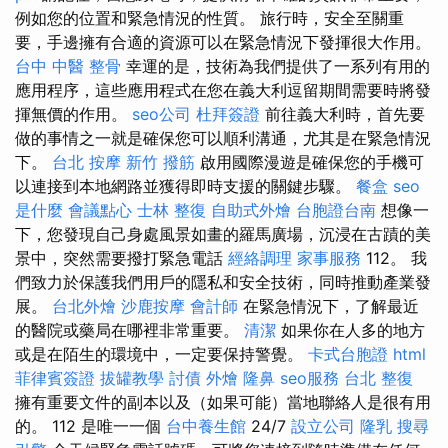
例如您的位置和緊急情況的性質。 旅行時，安全至關重
要，手邊擁有合適的資源可以在緊急情況下發揮很大作用。
台中 中醫 整骨
幸運的是，技術為我們提供了一系列有用的
應用程序，這些應用程式在您在義大利逗留期間需要時將發
揮無價的作用。
seo公司
杜拜簽證
前往義大利時，首先要
做的事情之一就是確保您可以順利溝通，尤其是在緊急情況
下。
台北 按摩
新竹 撥筋
啟用國際漫遊是確保您的手機可
以連接到本地網路並獲得即時支援的關鍵步驟。
餐盒
seo
是什麼
會議點心
士林 整復
自助式外燴
台胞證台南
想像一
下，您發現自己身處風景如畫的羅馬廣場，沉浸在古蹟的美
景中，突然需要撥打緊急電話
經絡調理
家事服務
112。 我
們致力於保護我們用戶的隱私和安全技術，同時推動產業發
展。
台北外燴
沙鹿按摩
會計師
在緊急情況下，了解最近
的醫院或藥局在哪裡非常重要。
清潔
如果你在人多的地方
或是在陌生的環境中，一定要保持警覺。
卡式台胞證
html
菲律賓簽證
拔罐教學
討債
外燴
隆鼻
seo服務
台北 整復
擁有重要文件的副本以及（如果可能）當地聯絡人是很有用
的。 112 是唯一一個
台中養生館
24/7
設立公司
隆乳
搜尋