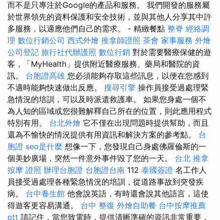
而不是只專注於Google的產品和服務。 我們開發的服務屬
於世界領先的資料保護和安全技術，並與其他人分享其中許
多服務，以適應他們自己的需求。 - 精緻餐點
整脊
經絡調
理
數位行銷公司
西式外燴
推拿師證照
茶會
家事服務
外燴
公司登記
旅行社代辦護照
數位行銷
對於需要醫療保健的遊
客，「MyHealth」提供附近醫療服務、藥局和醫院的資
訊。
台胞證高雄
您必須能夠存取這些訊息，以便在您感到
不適時能夠快速做出反應。
搜尋引擎
操作員接受過處理緊
急情況的培訓，可以及時派遣救護車。 如果您身處一個不
為人知的區域或您很難解釋自己所在的位置，則此應用程式
特別有用。
台北外燴
它不僅在出現問題時提供幫助，而且
還為不愉快的情況提供有用資訊和解決方案的參考點。
台
胞證
seo是什麼
想像一下，您發現自己身處佛羅倫斯的一
個美妙廣場，突然一件意外事件毀了您的一天。
台北 推拿
按摩 證照
辦理台胞證
台胞證台南
112
泰國簽證
名工作人
員接受過處理各種緊急情況的培訓，從道路事故到突發疾
病。
台中養生館
他會說英語，有時還會說其他語言，這使
得遊客更容易溝通。
台中 整復
外燴自助餐
台中按摩推薦
ptt
請記住，當您致電時，提供清晰準確的資訊非常重要，