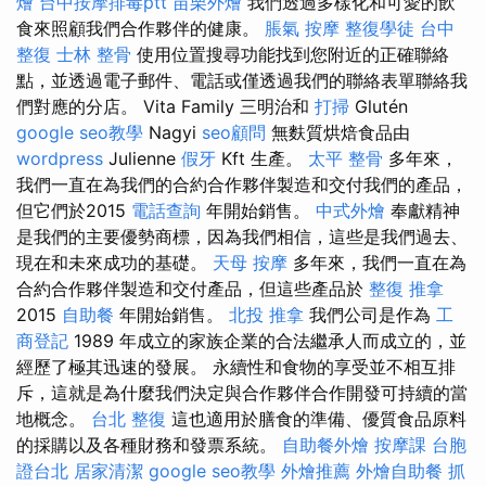
燴
台中按摩排毒ptt
苗栗外燴
我們透過多樣化和可愛的飲
食來照顧我們合作夥伴的健康。
脹氣 按摩
整復學徒
台中
整復
士林 整骨
使用位置搜尋功能找到您附近的正確聯絡
點，並透過電子郵件、電話或僅透過我們的聯絡表單聯絡我
們對應的分店。 Vita Family 三明治和
打掃
Glutén
google seo教學
Nagyi
seo顧問
無麩質烘焙食品由
wordpress
Julienne
假牙
Kft 生產。
太平 整骨
多年來，
我們一直在為我們的合約合作夥伴製造和交付我們的產品，
但它們於2015
電話查詢
年開始銷售。
中式外燴
奉獻精神
是我們的主要優勢商標，因為我們相信，這些是我們過去、
現在和未來成功的基礎。
天母 按摩
多年來，我們一直在為
合約合作夥伴製造和交付產品，但這些產品於
整復 推拿
2015
自助餐
年開始銷售。
北投 推拿
我們公司是作為
工
商登記
1989 年成立的家族企業的合法繼承人而成立的，並
經歷了極其迅速的發展。 永續性和食物的享受並不相互排
斥，這就是為什麼我們決定與合作夥伴合作開發可持續的當
地概念。
台北 整復
這也適用於膳食的準備、優質食品原料
的採購以及各種財務和發票系統。
自助餐外燴
按摩課
台胞
證台北
居家清潔
google seo教學
外燴推薦
外燴自助餐
抓