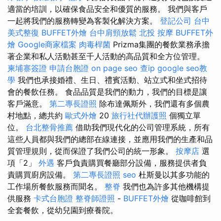
適當的培訓，以確保食品安全和優質的服務。 我們與客戶
一起將我們的服務轉變為客製化解決方案。
登記公司
台中
美式整復
BUFFET外燴
台中肩頸放鬆
北投 按摩
BUFFET外
燴
Google商家檔案
肉毒桿菌
Prizma集團的餐飲業務承擔
著企業和私人活動甚至千人活動的高品質和全方位管理。
柬埔寨簽證
申請台胞證
on page seo
查ip
google seo教
學
我們也承接婚禮、生日、禮賓活動、站立式和坐式招待
會的餐飲任務。 食品品質是我們的動力，我們的目標是讓
客戶滿意。
第二專長證照
除布達佩斯外，我們還有多個農
村地點，總共約
歐式外燴
20
旅行社代辦護照
個獨立單
位。
台北整骨推薦
借助我們現代化的公司管理系統，所有
這些人員都與我們的總部在線連接，並應用我們的生產和品
質管理規則，從而保證了我們公司的統一形象。
按摩店
選
項「2」
外遇
客戶負責購買餐廳部分設備，服務提供者負
責購買廚房設備。
第二專長證照
seo
杜斯曼以其多功能的
工作場所餐飲服務而聞名。
整脊
我們也為許多其他機構提
供服務
卡式台胞證
整脊師證照
-
BUFFET外燴
從咖啡館到
全套餐飲，從幼兒園到療養院。