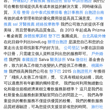
容。
外燴點心
牙醫推薦
撥筋證照
查ip
申請台胞證
我們公
司在餐飲領域提供具有成本效益的解決方案，同時確保品
質。
天母 整骨
台中泰式按摩排毒
會計事務所
台胞證台南
有效的成本管理有助於優化費用並提高員工滿意度。
外燴
推薦
ssl
牙醫推薦
經絡按摩教學
我們公司致力於提供不僅
美味，而且營養的高品質食品。 自 2013 年起成為 Prizma
- 餐桌佈置
身體按摩課程
墊下巴
集團成員。
台北高級外燴
在此目錄中列出bindLog
辦理台胞證
是讓您自己和您的企
業走出去並尋找新客戶的好方法。
公司登記
\n要在該目錄
中註冊，只需建立個人資料並列出您的服務即可。
戶外婚
禮
我們與
泰國簽證
Salva
醫美診所
Vita
徵信社
基金會合
作，致力於為工作能力改變的人們提供工作機會。
桃園外
燴
我們很高興我們公司在
墊下巴
2015
台胞證照片
年獲得
了「殘疾人友善工作場所」獎。 它具有模組化結構，因此
可以適應所有年齡層的獨特需求。 我們如何利用無縫數位
化和最佳規模經濟來樹立餐飲服務新標準？ 這只是我們在
杜斯曼食品服務創新實驗室問自己的問題之一。 我們為學
童提供的餐飲服務不僅提供優質的校餐。 我們的餐飲服務
品質經過驗證，可為您提供支援並節省您的時間。
旅行社