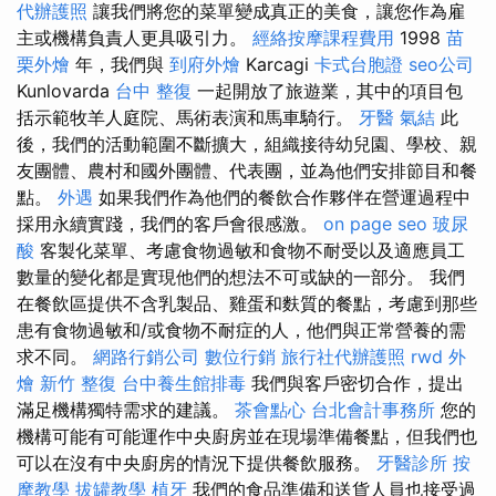
代辦護照
讓我們將您的菜單變成真正的美食，讓您作為雇
主或機構負責人更具吸引力。
經絡按摩課程費用
1998
苗
栗外燴
年，我們與
到府外燴
Karcagi
卡式台胞證
seo公司
Kunlovarda
台中 整復
一起開放了旅遊業，其中的項目包
括示範牧羊人庭院、馬術表演和馬車騎行。
牙醫
氣結
此
後，我們的活動範圍不斷擴大，組織接待幼兒園、學校、親
友團體、農村和國外團體、代表團，並為他們安排節目和餐
點。
外遇
如果我們作為他們的餐飲合作夥伴在營運過程中
採用永續實踐，我們的客戶會很感激。
on page seo
玻尿
酸
客製化菜單、考慮食物過敏和食物不耐受以及適應員工
數量的變化都是實現他們的想法不可或缺的一部分。 我們
在餐飲區提供不含乳製品、雞蛋和麩質的餐點，考慮到那些
患有食物過敏和/或食物不耐症的人，他們與正常營養的需
求不同。
網路行銷公司
數位行銷
旅行社代辦護照
rwd
外
燴
新竹 整復
台中養生館排毒
我們與客戶密切合作，提出
滿足機構獨特需求的建議。
茶會點心
台北會計事務所
您的
機構可能有可能運作中央廚房並在現場準備餐點，但我們也
可以在沒有中央廚房的情況下提供餐飲服務。
牙醫診所
按
摩教學
拔罐教學
植牙
我們的食品準備和送貨人員也接受過