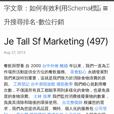
字文章：如何有效利用Schema標記提
升搜尋排名-數位行銷
Je Tall Sf Marketing (497)
Aug 27, 2013
餐飲與營養 自 2000
台中外燴
離婚
年以來，我們一直為工
作場所活動提供全方位的餐飲服務。
茶會點心
永續發展對
我們來說特別重要，這就是我們致力於消除食物浪費的原
因。
工商登記
台中肩頸放鬆
撥筋教學
我們精心規劃用餐
次數，不僅讓所有員工都能享用到多樣化的食物，也避免過
度的食物浪費。
士林 按摩
我們監控消費後廢棄物的數量，
負責其清除和隨後的環保使用。
台北整復師
根據您的需
求，我們為您提供高品質、獨特、個人化的服務包
公司登