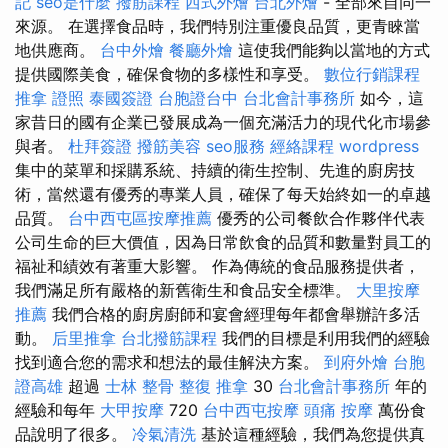
記
seo是什麼
撥筋課程
西式外燴
台北外燴
- 全部來自同一
來源。 在選擇食品時，我們特別注重優良品質，更青睞當
地供應商。
台中外燴
餐廳外燴
這使我們能夠以當地的方式
提供國際美食，確保食物的多樣性和享受。
數位行銷課程
推拿 證照
泰國簽證
台胞證台中
台北會計事務所
如今，這
家昔日的國有企業已發展成為一個充滿活力的現代化市場參
與者。
杜拜簽證
撥筋美容
seo服務
經絡課程
wordpress
集中的菜單和採購系統、持續的衛生控制、先進的廚房技
術，當然還有優秀的專業人員，確保了每天始終如一的卓越
品質。
台中西屯區按摩推薦
優秀的公司餐飲合作夥伴代表
公司生命的巨大價值，因為日常飲食的品質和數量對員工的
福祉和績效有著重大影響。 作為傳統的食品服務提供者，
我們滿足所有嚴格的新舊衛生和食品安全標準。
大里按摩
推薦
我們合格的廚房廚師和宴會經理每年都會舉辦許多活
動。
后里推拿
台北撥筋課程
我們的目標是利用我們的經驗
找到適合您的需求和想法的最佳解決方案。
到府外燴
台胞
證高雄
超過
士林 整骨
整復 推拿
30
台北會計事務所
年的
經驗和每年
大甲按摩
720
台中西屯按摩
頭痛 按摩
萬份食
品說明了很多。
冷氣清洗
基於這種經驗，我們為您提供真