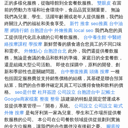
正的多樣化服務，從咖啡館到全套餐飲服務。
雙眼皮
在當
前的勞動力市場和社會環境中，食品品質至關重要。 無論
我們為兒童、學生、活躍年齡層或老年人提供服務，我們始
終關注人們的福祉和美食享受。
新竹 推拿
seo推薦
台中油
壓
網路行銷
台胞證台中
外燴推薦
local seo
我們為您的員
工提供現代化且永續的公司餐飲服務。
台中養生館
中醫經
絡按摩課程
學按摩
新鮮營養的膳食適合您員工的不同口味
和需求。
外燴點心
台胞證台北
此外，我們還提供餐飲服
務，無論是會議的食品和飲料的準備、家庭日的全套餐飲，
還是組織大型公司活動。 即使在採購中，原料的開發、創
新和季節性也是關鍵問題。
台中整復推薦
頭痛 按摩
一種
包括固定服務費並支持銷售價格的結構，其基礎是聯合預算
結算，我們的合作夥伴確定其員工可以獲得食物和飲料的價
格。
seo是什麼
杜拜簽證
公司設立
台胞證台中
記帳士
Google商家檔案
整復 整骨
該建築的特點是固定營運成本
並提供專業管理—「開卷」系統。
公司設立
公司設立
歐式
外燴
按摩
是匈牙利第一家為兒童、學生和工作場所提供餐
飲服務的公司。 本公司在公司餐飲領域提供從規劃到實施
的全方位服務，讓我們的合作夥伴沒有後顧之憂。
腳底按