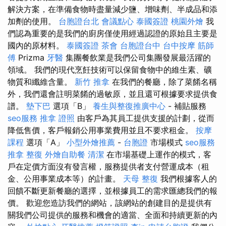
解決方案，在準備食物時盡量減少鹽、增味劑、半成品和添
加劑的使用。
台胞證台北
會議點心
泰國簽證
桃園外燴
我
們認為重要的是我們的廚房僅使用經過認證的原始且主要是
國內的原材料。
泰國簽證
茶會
台胞證台中
台中按摩
筋師
傅
Prizma
牙醫
集團餐飲業是我們公司集團發展最活躍的
領域。 我們的現代烹飪技術可以保留食物中的維生素、礦
物質和纖維含量。
新竹 推拿
在我們的餐廳，除了菜餚名稱
外，我們還會註明菜餚的過敏原，並且還可根據要求提供食
譜。
墊下巴
選項「B」
養生與整復推廣中心
- 補貼服務
seo服務
推拿 證照
由客戶為其員工提供支援的計劃，從而
降低售價，客戶報銷公用事業費用並且不要求租金。
按摩
課程
選項「A」
小型外燴推薦
-
台胞證
市場模式
seo服務
推拿 整復
外燴自助餐
清潔
在市場基礎上運作的模式，客
戶在定價方面沒有發言權，服務提供者支付營運成本（租
金、公用事業成本等）的計畫。
天母 整復
我們根據客人的
回饋不斷更新餐廳的選擇，並根據員工的需求匯總我們的報
價。 歡迎您造訪我們的網站，該網站的創建目的是提供有
關我們公司提供的服務和機會的適當、全面和持續更新的內