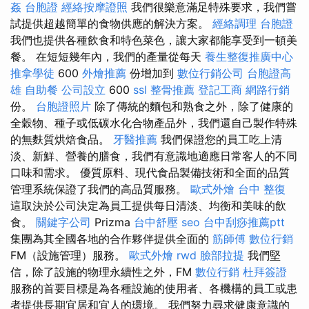
姦
台胞證
經絡按摩證照
我們很樂意滿足特殊要求，我們嘗
試提供超越簡單的食物供應的解決方案。
經絡調理
台胞證
我們也提供各種飲食和特色菜色，讓大家都能享受到一頓美
餐。 在短短幾年內，我們的產量從每天
養生整復推廣中心
推拿學徒
600
外燴推薦
份增加到
數位行銷公司
台胞證高
雄
自助餐
公司設立
600
ssl
整骨推薦
登記工商
網路行銷
份。
台胞證照片
除了傳統的麵包和熟食之外，除了健康的
全穀物、種子或低碳水化合物產品外，我們還自己製作特殊
的無麩質烘焙食品。
牙醫推薦
我們保證您的員工吃上清
淡、新鮮、營養的膳食，我們有意識地適應日常客人的不同
口味和需求。 優質原料、現代食品製備技術和全面的品質
管理系統保證了我們的高品質服務。
歐式外燴
台中 整復
這取決於公司決定為員工提供每日清淡、均衡和美味的飲
食。
關鍵字公司
Prizma
台中舒壓
seo
台中刮痧推薦ptt
集團為其全國各地的合作夥伴提供全面的
筋師傅
數位行銷
FM（設施管理）服務。
歐式外燴
rwd
臉部拉提
我們堅
信，除了設施的物理永續性之外，FM
數位行銷
杜拜簽證
服務的首要目標是為各種設施的使用者、各機構的員工或患
者提供長期宜居和宜人的環境。 我們努力尋求健康意識的