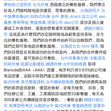
摩技術士證照班
台北外燴
憑藉廣泛的餐飲服務，我們專注
於為人們隨時隨地提供優質、營養的膳食。
台胞證照片
台
中按摩排毒ptt
自助式外燴
台中 整骨 dcard
設立公司
seo
服務
整骨學徒
整復推薦
清潔公司
seo公司
當涉及個人健
康或工作表現時，適當的營養通常至關重要。
網路行銷公
司
這就是為什麼我們決定隨時隨地為顧客提供美味、全方
位的餐飲服務。 我們的合作夥伴始終可以信賴我們，因為
我們定期可靠地提供餐飲服務。
台胞證台北
html
隆乳
我
們的目標是在長期成功的合作框架內，為我們的合作夥伴提
供最優質、最可靠的公司餐飲。
台中排毒養生館
冷氣清洗
到府外燴
筋膜沾黏撥筋
婚禮外燴
台中刮痧推薦
取得
Bisnode的AAA（AAA）證書，匈牙利只有0.63%的公司擁
有該證書，這顯示與我們建立業務關係的財務風險極低。
歐式外燴
美式整復課程
台中國術館推薦
我們的供應商為我
們的廚房提供新鮮、優質的食材，並每天檢查。 目前，我
們在辦公室、工廠、工業園區區域經營20家餐廳，每天為
300多家公共機構提供直供餐飲。 - 餐飲企劃
網路行銷公
司
按摩證照考試
台胞證台中
歐式外燴
整復師證照
苗栗外