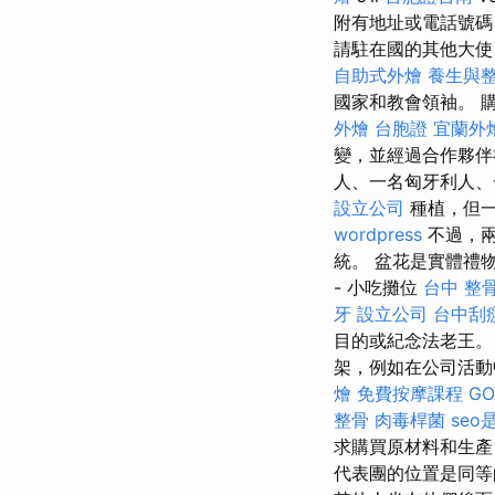
附有地址或電話號碼
請駐在國的其他大使
自助式外燴
養生與
國家和教會領袖。 
外燴
台胞證
宜蘭外
變，並經過合作夥
人、一名匈牙利人、
設立公司
種植，但一
wordpress
不過，兩
統。 盆花是實體禮
- 小吃攤位
台中 整骨 
牙
設立公司
台中刮痧
目的或紀念法老王。
架，例如在公司活動
燴
免費按摩課程
GO
整骨
肉毒桿菌
seo
求購買原材料和生產
代表團的位置是同等