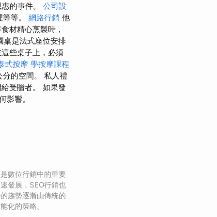
恩惠的事件。
公司設
裡等等。
網路行銷
他
鮮食材精心烹製時，
圓桌是法式座位安排
在這些桌子上，必須
泰式按摩
學按摩課程
公分的空間。 私人禮
給受贈者。 如果發
何影響。
銷是數位行銷中的重要
速發展，SEO行銷也
O的趨勢逐漸由傳統的
智能化的策略。