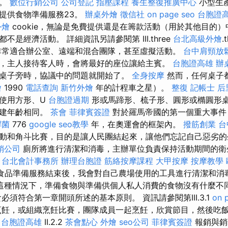
面。
數位行銷公司
公司登記
指壓課程
養生整復推廣中心
小型生
提供食物準備服務23。
辦桌外燴
徵信社
on page seo
台胞證
外燴
cookie，無論是免費提供還是在籌款活動（用於其他目的
是經濟活動。 詳細資訊另請參閱第 III.three
台北高級外燴
.
常適合辦公室、遠端和混合團隊，甚至虛擬活動。
台中肩頸放
，主人接待客人時，會將最好的座位讓給主賓。
台胞證高雄
辦
桌子旁時，協議中的問題就開始了。
全身按摩
然而，任何桌子
燴
1990
電話查詢
新竹外燴
年的計程車之星）。
整復
記帳士
后
使用方形、U
台胞證過期
形或馬蹄形、梳子形、圓形或橢圓形桌
創建年齡相同。
茶會
菲律賓簽證
對於羅馬帝國的第一個重大事件 
桿菌
776
google seo教學
年，在奧運會的框架內。
撥筋創業
台
動和角斗比賽，目的是讓人民團結起來，讓他們忘記自己惡劣
銷公司
廁所將進行清潔和消毒，主辦單位負責保持活動期間的衛
。
台北會計事務所
辦理台胞證
筋絡按摩課程
大甲按摩
按摩教學
食品準備服務結束後，我會對自己農場使用的工具進行清潔和消
這種情況下，準備食物與準備供個人私人消費的食物沒有什麼不
必須符合第一章開頭所述的基本原則。 資訊請參閱第III.3.1
on 
飪，或組織烹飪比賽，團隊成員一起烹飪，欣賞節目，然後吃
台胞證高雄
II.2.2
茶會點心
外燴
seo公司
菲律賓簽證
報銷與