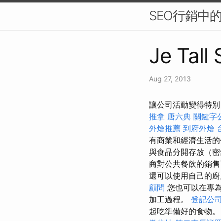
SEO行銷中
Je Tall
Aug 27, 2013
讓公司活動變得特別 I
推拿
唐六典
關鍵字
外燴推薦
到府外燴
有商業和經濟生活的
與食品分開存放（密
商對公共餐飲的銷
還可以使用自己的廚
顧問
您也可以在專為
加工過程。
登記公
起吃準備好的食物。