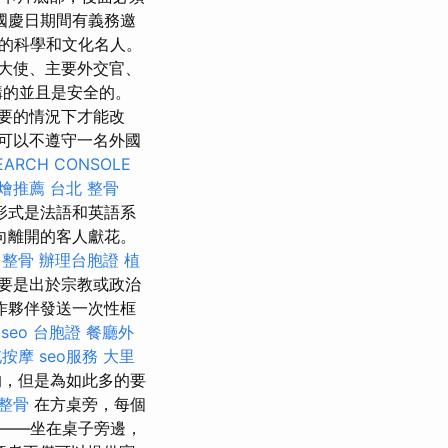
國慶日期間有義務邀
的科學和文化名人。
大使、主要外交官、
購的並且是安全的。
要的情況下才能改
可以不遵守一名外國
EARCH CONSOLE
燴推薦
台北 整骨
形式是法語和英語系
向離開的客人獻花。
 整骨
辦理台胞證
植
要是出於宗教或政治
作夥伴發送一次性框
 seo
台胞證
餐廳外
屯按摩
seo服務
大里
的，但是為如此多的要
 整骨
在方桌旁，每個
——坐在桌子旁邊，