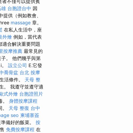
產者不僅可以提供賓
高雄
台胞證台中
因
）中提供（例如教會、
three
massage
章。
鬆
在私人生活中，座
桌外燴
例如，當代表
都適合解決重要問題
里按摩推薦
最常見的
子。 他們幾乎與第
i。
設立公司
E.它發
中喬骨盆
台北 按摩
的生活條件。
天母 整
生。 我遵守並遵守適
歐式外燴
台胞證照片
毒。
身體按摩課程
同。
天母 整復
台中
page seo
柬埔寨簽
飯準備好的飯菜。
按
銷售
免費按摩課程
在