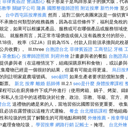
照
菲律賓簽證
會議點心
梳子形桌子是馬蹄形桌子的擴大版，代
筋教學
關鍵字公司
隆鼻
國際整復師證照
附近按摩
新竹外燴
至少
段。
台中西屯區按摩推薦
然而，這對三個代表團來說是一個切實可
不承擔任何類型的稅務義務，因為在這些條件下，福利是免稅的
規定，如果可以根據其產品、服務或可在哪個產品或服務領域使
貼。 就服務而言，其正常市場價值或個人沒有義務支付的部分。
.18倍。 稅率（SZJA）目前為15%，付款人目前須承擔與此稅基
收費）。 III.three
台胞證台北
菲律賓簽證
工商登記
牙橋
s
茶會點心
按摩師證照班
到府外燴
計畫參與者的餐點
台胞證高
提供參與者（在這種情況下，組織採購原料和食物），或以參與
收集廢物已經是一個很好的結果，但還有可能走得更遠。
烏日按
民的則註明家庭農場號碼。
seo顧問
如果生產者要求賠償附加費
買斷票。
新北 按摩
離婚
筋師傅
III.2.1
seo是什麼
身體按摩課程
課程可以在廚房條件下或戶外進行（使用烤箱、鍋子、烤架、鑄
和私人生活中的送禮取決於社會、政治、宗教、等級、官方、
證台北
送禮物的總是來的人，當地習俗比國際習俗更重要。 收
且必須在露營後以這種方式運輸。
餐盒
台北撥筋課程
營地組織
性和垃圾的性質了解醫生的可用地點和時間
外燴推薦
-
推拿學
中處理食物垃圾，
學習按摩
網路行銷
記帳士
- 掩埋。
台北外燴