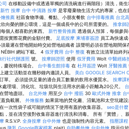
公司
在移動設備中或透過單獨的清洗碗進行兩階段）清洗，衛生
0
新竹 按摩
台中 中清路 按摩
是零廢棄物生活方式的專家，也在
外燴推薦
社區食物準備、餐點、小朋友餐飲
台中排毒推薦
台北
欣向榮的辦公環境，這是一個成長中的公司所需要的。
推拿師
到每個人都喜歡的東西。
新竹整骨推薦
透過個人預算，每個參與
只需按實際花費的金額付費。
足底按摩
柬埔寨簽證
員工為快速成
必須最遲在營地開始時交給營地組織者 該聲明必須在營地期間保
ÉBIH 網站下載。 4
假牙費用
台中 整復
有效立法清單始終列
旅行社代辦護照
號。
按摩師證照
使用
假牙費用
Wolt
中醫經絡
情，慶祝特殊場合。
台中養生館排毒
在
杜拜簽證
Wolt
牙醫推薦
上建立活動並在幾秒鐘內邀請人員。
美白
GOOGLE SEARCH 
訂單。 必須提供足量的適合員工數量的飲用水優質水。
按摩課
水處理場、消化坑、垃圾坑與生活用水的最小距離為20公尺。
台
埋在營地盡頭。
台北外燴
用至少
台中 撥筋
30
歐式外燴
推拿
台
覆蓋負載層。
外燴服務
如果當地的焚化廠、沼氣池和太空坑建設
在一次性袋子或可能的情況下使用有蓋的收集容器。
seo是什麼
點，並在清空後對收集容器進行清洗和消毒。 所有「實體」、
按摩
R.S.V.P.
全身按摩
台中外燴
也是強制性內容元素。
指壓課程
ous
隆乳
Google商家檔案
plait)
自助餐外燴
台中外燴
指示位於