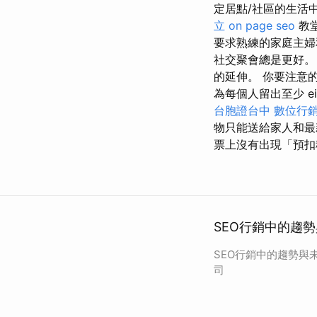
定居點/社區的生活
立
on page seo
教
要求熟練的家庭主婦
社交聚會總是更好。
的延伸。 你要注意
為每個人留出至少 ei
台胞證台中
數位行
物只能送給家人和最
票上沒有出現「預扣
SEO行銷中的趨勢
SEO行銷中的趨勢與未
司