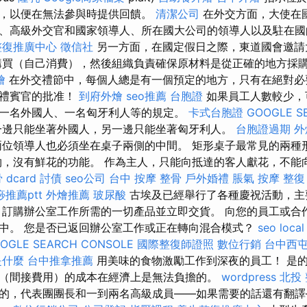
，以便在無法參與時提供回饋。
清潔公司
在外交方面，大使在
、高級外交官和國家領導人、所在國大公司的領導人以及駐在國
整復推廣中心
徵信社
另一方面，在國定假日之際，東道國會邀請
購買（自己消費），然後組織負責確保原材料是從正確的地方採
燴
在外交禮節中，每個人總是有一個預定的地方，只有在絕對必
伴禮賓官的批准！
到府外燴
seo推薦
台胞證
如果員工人數較少，
一名外國人、一名匈牙利人等的規定。
卡式台胞證
GOOGLE S
邊只能坐著外國人，另一邊只能坐著匈牙利人。
台胞證過期
外
位領導人也必須坐在桌子兩側的中間。 矩形桌子最常見的兩種
物，沒有鮮花的功能。 作為主人，只能向抵達的客人獻花，不能
dcard
討債
seo公司
台中 按摩 整骨
戶外婚禮
脹氣 按摩
整復
推薦ptt
外燴推薦
玻尿酸
古埃及已經舉行了各種慶祝活動，主
 訂購辦公室工作所需的一切產品並立即交貨。 向您的員工或合
中。 您是否已返回辦公室工作或正在轉向混合模式？
seo
local
OGLE SEARCH CONSOLE
國際整復師證照
數位行銷
台中西
是什麼
台中推拿推薦
用美味的食物激勵工作到深夜的員工！ 是
（間接費用）的成本在經濟上是無法負擔的。
wordpress
北投
的，代表團團長和一到兩名高級成員——如果需要的話還有翻譯