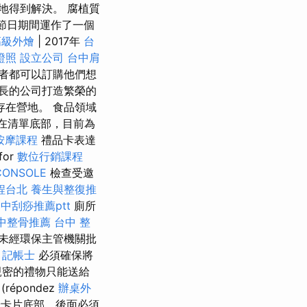
地得到解決。 腐植質
節日期間運作了一個
高級外燴
| 2017年
台
證照
設立公司
台中肩
者都可以訂購他們想
長的公司打造繁榮的
存在營地。 食品領域
在清單底部，目前為
按摩課程
禮品卡表達
for
數位行銷課程
CONSOLE
檢查受邀
程台北
養生與整復推
中刮痧推薦ptt
廁所
中整骨推薦
台中 整
未經環保主管機關批
記帳士
必須確保將
親密的禮物只能送給
(répondez
辦桌外
卡片底部，後面必須