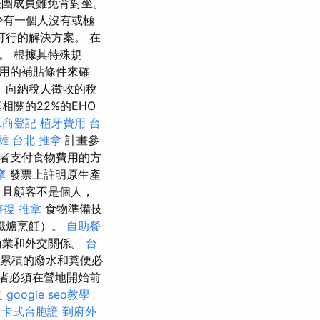
表團成員難免背對坐。
有一個人沒有或極
行的解決方案。 在
。 根據其特殊規
用的補貼條件來確
 向納稅人徵收的稅
相關的22%的EHO
工商登記
植牙費用
台
雄
台北 推拿
計畫參
者支付食物費用的方
摩
發票上註明原生產
，且顧客不是個人，
整復 推拿
食物準備技
鐵爐烹飪）。
自助餐
商業和外交關係。
台
集累積的廢水和糞便必
者必須在營地開始前
徒
google seo教學
卡式台胞證
到府外