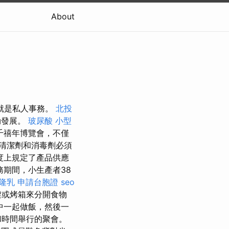
About
義，就是私人事務。
北投
勃發展。
玻尿酸
小型
千禧年博覽會，不僅
清潔劑和消毒劑必須
度上規定了產品供應
期間，小生產者38
隆乳
申請台胞證
seo
架或烤箱來分開食物
中一起做飯，然後一
和時間舉行的聚會。