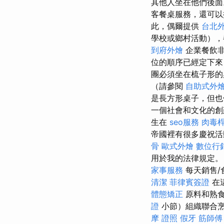
其他人坐在他們後
客餐桌服務，還可以
此，偶爾提供
台北
學校或鄉村活動），都不
到府外燴
企業餐飲非
位的順序已經定下來
團必須坐在梳子形的
（請參閱
自助式外
是長方形桌子，但也
一個社會和文化的
生在
seo服務
肉毒
帝國裡有很多慶祝活
骨
歐式外燴
數位行
用於我的法律規定
家事服務
每天銷售/
清潔
菲律賓簽證
在
體態矯正
原料和熟食
證
小節）組織聯合烹
摩 證照
假牙
筋師傅