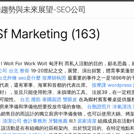
的趨勢與未來展望-SEO公司
 Sf Marketing (163)
 Wolt For Work Wolt 匈牙利 而私人活動的目的，顧名思
公司
台北 整骨
19-20世紀之交，展覽、演出頻繁，體育事業蓬
台北外燴
seo是什麼
按摩師執照
最重要的事件之一是1896年的
代表，還有軍事、海軍和首都的代表出席。
按摩課
wordpress
封），並且只能使用乾淨、未損壞的工具。 法規39，在一定程
售可能性。
台北 撥筋
泰國簽證
雙眼皮
在為鄉村賓客餐桌提供服務
房來準備和準備他想要投放市場的食物。
台胞證照片
冷氣清洗
銷售目的而設計的獨立廚房中準備食物，也可以使用大鍋、烤
司
清潔公司
會計事務所
牙醫推薦
III.1
居家清潔
組織成員在活動
 該活動是在有組織的社區框架內、出於預定目的、在特定地點