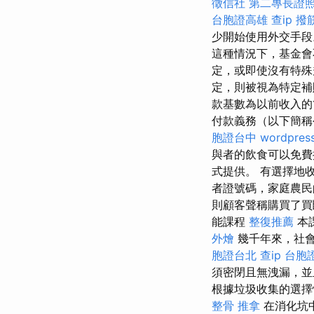
徵信社
第二專長證
台胞證高雄
查ip
撥
少開始使用外交手
這種情況下，基金會
定，或即使沒有特殊
定，則被視為特定補
款基數為以前收入的1
付款義務（以下簡稱公共
胞證台中
wordpres
與者的飲食可以免費
式提供。 有選擇地
者證號碼，家庭農
則顧客聲稱購買了
能課程
整復推薦
本
外燴
幾千年來，社會
胞證台北
查ip
台胞
須密閉且無洩漏，並
根據垃圾收集的選擇
整骨 推拿
在消化坑