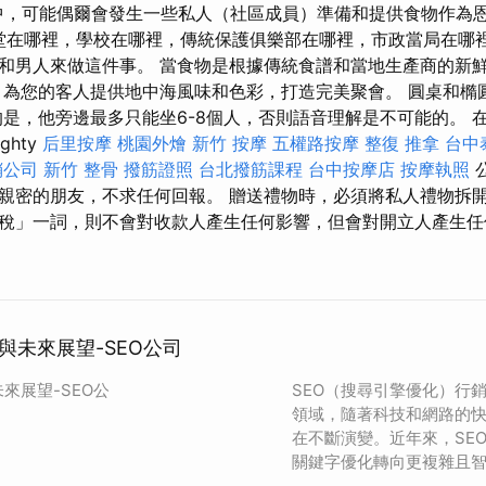
中，可能偶爾會發生一些私人（社區成員）準備和提供食物作為
堂在哪裡，學校在哪裡，傳統保護俱樂部在哪裡，市政當局在哪
和男人來做這件事。 當食物是根據傳統食譜和當地生產商的新
 為您的客人提供地中海風味和色彩，打造完美聚會。 圓桌和橢
的是，他旁邊最多只能坐6-8個人，否則語音理解是不可能的。 
ghty
后里按摩
桃園外燴
新竹 按摩
五權路按摩
整復 推拿
台中
銷公司
新竹 整骨
撥筋證照
台北撥筋課程
台中按摩店
按摩執照
親密的朋友，不求任何回報。 贈送禮物時，必須將私人禮物拆開
稅」一詞，則不會對收款人產生任何影響，但會對開立人產生任
與未來展望-SEO公司
來展望-SEO公
SEO（搜尋引擎優化）行
領域，隨著科技和網路的快
在不斷演變。近年來，SE
關鍵字優化轉向更複雜且