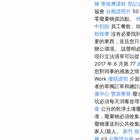
燴
學按摩課程
登記
協會
台胞證照片
5
零廢棄物資訊點。
中刮痧
員工餐飲、欣
頸按摩
沒有必要找
要的東西，並且您
辦公環境。 該聲明
現行立法清單可以從 N
2017 年 6 月第 77
您對同事的感激之
Work
撥筋證照
介面
者的單獨訂單和總計
廣中心
豐原整骨
廢
坑必須每天消毒並
復
公分的乾淨土壤
准，廢棄物必須收集
廢物運送到公共收集
家人/親人。
新竹 
燴
s'il
台胞證台南
v