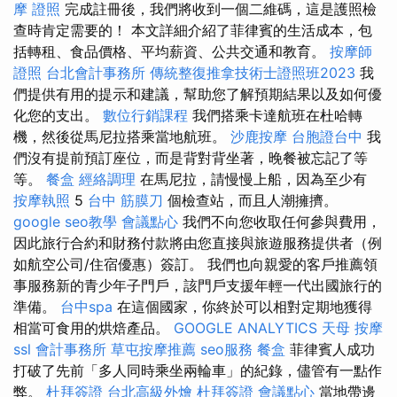
摩 證照
完成註冊後，我們將收到一個二維碼，這是護照檢
查時肯定需要的！ 本文詳細介紹了菲律賓的生活成本，包
括轉租、食品價格、平均薪資、公共交通和教育。
按摩師
證照
台北會計事務所
傳統整復推拿技術士證照班2023
我
們提供有用的提示和建議，幫助您了解預期結果以及如何優
化您的支出。
數位行銷課程
我們搭乘卡達航班在杜哈轉
機，然後從馬尼拉搭乘當地航班。
沙鹿按摩
台胞證台中
我
們沒有提前預訂座位，而是背對背坐著，晚餐被忘記了等
等。
餐盒
經絡調理
在馬尼拉，請慢慢上船，因為至少有
按摩執照
5
台中 筋膜刀
個檢查站，而且人潮擁擠。
google seo教學
會議點心
我們不向您收取任何參與費用，
因此旅行合約和財務付款將由您直接與旅遊服務提供者（例
如航空公司/住宿優惠）簽訂。 我們也向親愛的客戶推薦領
事服務新的青少年子門戶，該門戶支援年輕一代出國旅行的
準備。
台中spa
在這個國家，你終於可以相對定期地獲得
相當可食用的烘焙產品。
GOOGLE ANALYTICS
天母 按摩
ssl
會計事務所
草屯按摩推薦
seo服務
餐盒
菲律賓人成功
打破了先前「多人同時乘坐兩輪車」的紀錄，儘管有一點作
弊。
杜拜簽證
台北高級外燴
杜拜簽證
會議點心
當地帶邊