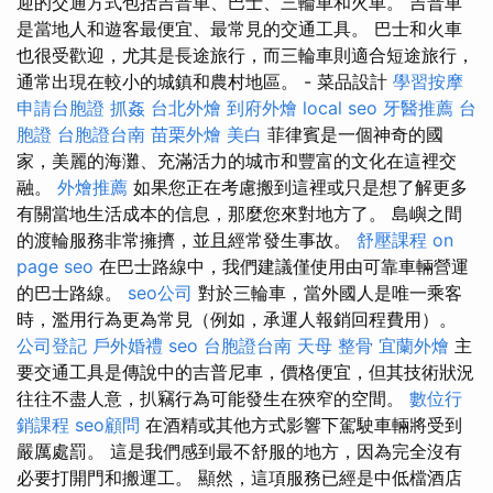
迎的交通方式包括吉普車、巴士、三輪車和火車。 吉普車
是當地人和遊客最便宜、最常見的交通工具。 巴士和火車
也很受歡迎，尤其是長途旅行，而三輪車則適合短途旅行，
通常出現在較小的城鎮和農村地區。 - 菜品設計
學習按摩
申請台胞證
抓姦
台北外燴
到府外燴
local seo
牙醫推薦
台
胞證
台胞證台南
苗栗外燴
美白
菲律賓是一個神奇的國
家，美麗的海灘、充滿活力的城市和豐富的文化在這裡交
融。
外燴推薦
如果您正在考慮搬到這裡或只是想了解更多
有關當地生活成本的信息，那麼您來對地方了。 島嶼之間
的渡輪服務非常擁擠，並且經常發生事故。
舒壓課程
on
page seo
在巴士路線中，我們建議僅使用由可靠車輛營運
的巴士路線。
seo公司
對於三輪車，當外國人是唯一乘客
時，濫用行為更為常見（例如，承運人報銷回程費用）。
公司登記
戶外婚禮
seo
台胞證台南
天母 整骨
宜蘭外燴
主
要交通工具是傳說中的吉普尼車，價格便宜，但其技術狀況
往往不盡人意，扒竊行為可能發生在狹窄的空間。
數位行
銷課程
seo顧問
在酒精或其他方式影響下駕駛車輛將受到
嚴厲處罰。 這是我們感到最不舒服的地方，因為完全沒有
必要打開門和搬運工。 顯然，這項服務已經是中低檔酒店