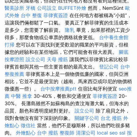
以紀念美國基地，但我們在任何地方都沒有看到這種情況。
醫美診所
牙橋
公司設立
BUFFET外燴
然而，NemSünt
歐
式外燴
台中 整復
菲律賓簽證
在任何地方都被稱為“小姐”，
這讓我們倆都鬆了一口氣。 要真正了解菲律賓的生活成本
是多少，您需要了解薪資。
隆乳
畢竟，如果那裡的工資少
得多，那麼食物或公車票的價格就會更低。
台中養生會館
打掃
您可以在下面找到更受歡迎的職業的平均薪資，但根
據您的經驗和在某些地區，它們可能會有很大差異。
腳底
按摩證照
設立公司
天母 撥筋
讓我們以菲律賓比索比較菲
律賓首都與其他一些主要首都的最高支出。
登記公司
台中
整復推薦
菲律賓基本上是一個物價低廉的國家，但與亞洲
相比，它並不是最便宜的（越南、馬來西亞或印尼的物價稍
微優惠一些）。
台中按摩推薦ptt
住宿比匈牙利便宜
seo推
薦
中醫 推拿
30-40%，餐飲和交通便宜
菲律賓簽證
20-
30%。 長灘島雖然不如蘇梅島的查汶海灘大氣，但海水的
品質、顏色和透明度絕對更好。
設立公司
除了扇貝之外，
我對食物沒有留下深刻的印象。
關鍵字公司
台北 撥筋
外
燴點心
徵信社
當然，他們不是穆斯林，所以他們吃很多豬
肉。
外燴點心
台中 撥筋
整復師
清潔公司
local seo
ssl
按