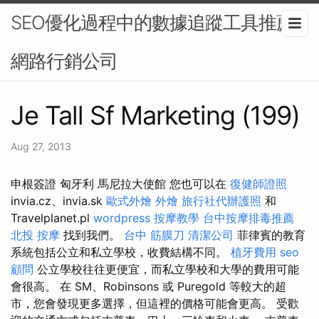
SEO優化過程中的數據追蹤工具推薦-
網路行銷公司
Je Tall Sf Marketing (199)
Aug 27, 2013
申根簽證 匈牙利 馬尼拉大使館 您也可以在
復健師證照
invia.cz、invia.sk
歐式外燴
外燴
旅行社代辦護照
和
Travelplanet.pl
wordpress
按摩教學
台中按摩排毒推薦
北投 按摩
找到我們。
台中 筋膜刀
清潔公司
菲律賓的教育
系統包括公立和私立學校，收費結構不同。
植牙費用
seo
顧問
公立學校往往更便宜，而私立學校和大學的費用可能
會很高。 在 SM、Robinsons 或 Puregold 等較大的超
市，您會發現更多選擇，但這裡的價格可能會更高。 受歡