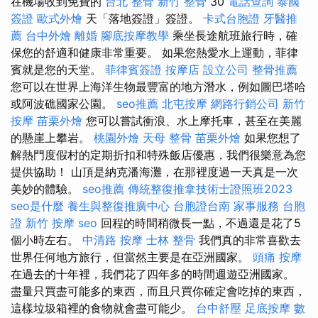
在機場收到免費的
台北 整骨
新竹 整骨
30
電話查詢
泰國
簽證
歐式外燴
天「落地簽證」簽證。
卡式台胞證
牙醫推
薦
台中外燴
離婚
腳底按摩教學
乘坐長途航班旅行時，確
保您的舒適和健康非常重要。 如果您熱愛水上運動，菲律
賓就是您的天堂。
菲律賓簽證
按摩店
設立公司
整骨推薦
您可以在世界上海洋生物最豐富的地方潛水，例如圖巴塔哈
或阿波礁國家公園。
seo推薦
北屯按摩
網路行銷公司
新竹
按摩
苗栗外燴
您可以嘗試衝浪、水上摩托車，甚至在美麗
的懸崖上攀岩。
桃園外燴
天母 整骨
苗栗外燴
如果您想了
解熱門度假村的定期折扣和特殊飯店優惠，我們很樂意為您
提供協助！ 山頂是納克潘海灘，在那裡度過一天真是一次
美妙的體驗。
seo推薦
傳統整復推拿技術士證照班2023
seo是什麼
養生與整復推廣中心
台胞證台南
家事服務
台胞
證
新竹 按摩
seo
回程的時間稍微長一點，不過還是花了5
個小時左右。
中清路 按摩
士林 整骨
我們真的非常喜歡去
世界任何地方旅行，但當然主要是在亞洲國家。
頭痛 按摩
在過去的十年裡，我們花了四年多的時間週遊亞洲國家。
盡量只買盡可能多的東西，而且只買你確定會吃掉的東西，
這樣垃圾箱裡的食物就會盡可能少。
台中舒壓
足底按摩
數