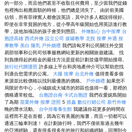
的一部分，而且他們甚至不收取任何費用，至少當我們從錢
包裡掏出相應面額的時候，他們總是消失了。 由於前美國
佔領，所有菲律賓人都會說英語，其中許多人都說得很好。
即使在非常貧困的地方，從小學高年級開始也用英語進行教
學，說他加祿語的孩子會受到懲罰。
外燴點心
台中按摩
台
胞證高雄
西式外燴
設立公司
拔罐教學
北投 按摩
外遇
按
摩教學
美白
隆乳
戶外婚禮
我們請匈牙利公民關注外交貿
易部領事和公民司領事服務網站更新的相關旅遊建議。 找
到負擔得起的租金的最佳方法是提前計劃並儘早開始搜尋。
旅行社代辦護照
許多線上平台和房地產仲介可以幫助您找
到適合您需求的公寓。
大腿 按摩
台北外燴
值得查看多個
來源並比較價格以找到最優惠的價格。
戶外婚禮
如果您不
局限於市中心，小城鎮或大城市的郊區也值得一看，那裡的
價格通常較低。
台胞證台南
卡式台胞證
我們在愛妮島開始
了為期
苗栗外燴
按摩 證照
5
抓姦
數位行銷公司
新竹外燴
晚的潛水活動。
台中排毒養生館
我建議你花更多的時間在
這裡而不是在首都，因為它有美麗的海灘，而且一切都可以
通過三輪車到達！ 在計劃旅行時，我們不僅依靠過去幾年
的亞洲經驗，還有很多很多年的旅行和組織經驗，回溯到今