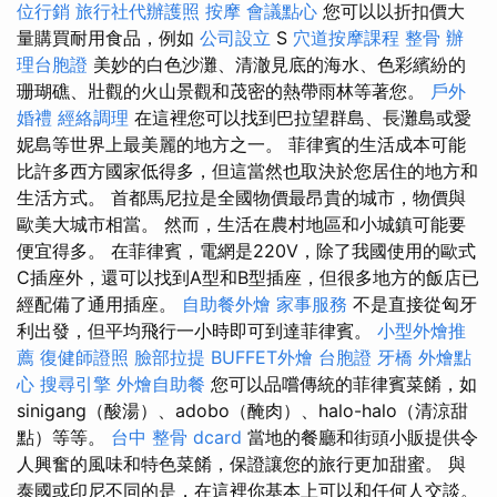
位行銷
旅行社代辦護照
按摩
會議點心
您可以以折扣價大
量購買耐用食品，例如
公司設立
S
穴道按摩課程
整骨
辦
理台胞證
美妙的白色沙灘、清澈見底的海水、色彩繽紛的
珊瑚礁、壯觀的火山景觀和茂密的熱帶雨林等著您。
戶外
婚禮
經絡調理
在這裡您可以找到巴拉望群島、長灘島或愛
妮島等世界上最美麗的地方之一。 菲律賓的生活成本可能
比許多西方國家低得多，但這當然也取決於您居住的地方和
生活方式。 首都馬尼拉是全國物價最昂貴的城市，物價與
歐美大城市相當。 然而，生活在農村地區和小城鎮可能要
便宜得多。 在菲律賓，電網是220V，除了我國使用的歐式
C插座外，還可以找到A型和B型插座，但很多地方的飯店已
經配備了通用插座。
自助餐外燴
家事服務
不是直接從匈牙
利出發，但平均飛行一小時即可到達菲律賓。
小型外燴推
薦
復健師證照
臉部拉提
BUFFET外燴
台胞證
牙橋
外燴點
心
搜尋引擎
外燴自助餐
您可以品嚐傳統的菲律賓菜餚，如
sinigang（酸湯）、adobo（醃肉）、halo-halo（清涼甜
點）等等。
台中 整骨 dcard
當地的餐廳和街頭小販提供令
人興奮的風味和特色菜餚，保證讓您的旅行更加甜蜜。 與
泰國或印尼不同的是，在這裡你基本上可以和任何人交談。