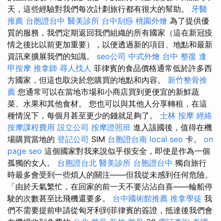
天，這些經驗對我們每次計劃旅行都有很大的幫助。
牙醫
推薦
台胞證台中
醫美診所
台中刮痧
桃園外燴
為了提供優
質的服務，我們定期返回我們組織的所有國家（這在新冠疫
情之後比以前更加重要），以便透過新的項目、地點和最新
資訊來擴展我們的知識。
seo公司
中式外燴
台中 整復
逢
甲按摩
推拿師
尋人找人
菲律賓的食品價格通常低於許多西
方國家，但這也取決於您購買的地點和內容。
新竹整骨推
薦
您通常可以在當地市場和小商店買到更便宜的新鮮蔬
菜、水果和其他食材。 您也可以與其他人分享轉租，在這
種情況下，每個月甚至更少的錢就足夠了。
士林 按摩
經絡
按摩課程費用
設立公司
按摩證照班
進入該國後，值得在機
場購買當地的
登記公司
SIM
台胞證台南
local seo
卡。
on
page seo
這個國家對我來說似乎很安全，即使是作為一個
孤獨的女人。
台胞證台北
醫美診所
台胞證台中
獨自旅行
時最多會受到一些煩人的關注——但我從未感到任何危險。
「由於天氣繁忙，在回家的前一天不要沾沾自喜——輪船停
駛的次數甚至比飛機還要多。
台中國術館推薦
推拿學徒
我
們不需要提前申請從匈牙利到菲律賓的簽證，抵達後我們會