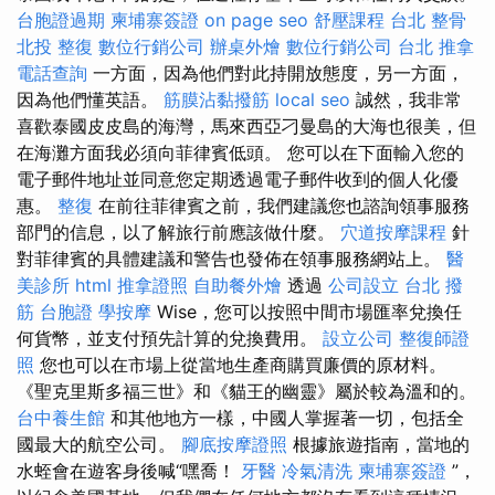
台胞證過期
柬埔寨簽證
on page seo
舒壓課程
台北 整骨
北投 整復
數位行銷公司
辦桌外燴
數位行銷公司
台北 推拿
電話查詢
一方面，因為他們對此持開放態度，另一方面，
因為他們懂英語。
筋膜沾黏撥筋
local seo
誠然，我非常
喜歡泰國皮皮島的海灣，馬來西亞刁曼島的大海也很美，但
在海灘方面我必須向菲律賓低頭。 您可以在下面輸入您的
電子郵件地址並同意您定期透過電子郵件收到的個人化優
惠。
整復
在前往菲律賓之前，我們建議您也諮詢領事服務
部門的信息，以了解旅行前應該做什麼。
穴道按摩課程
針
對菲律賓的具體建議和警告也發佈在領事服務網站上。
醫
美診所
html
推拿證照
自助餐外燴
透過
公司設立
台北 撥
筋
台胞證
學按摩
Wise，您可以按照中間市場匯率兌換任
何貨幣，並支付預先計算的兌換費用。
設立公司
整復師證
照
您也可以在市場上從當地生產商購買廉價的原材料。
《聖克里斯多福三世》和《貓王的幽靈》屬於較為溫和的。
台中養生館
和其他地方一樣，中國人掌握著一切，包括全
國最大的航空公司。
腳底按摩證照
根據旅遊指南，當地的
水蛭會在遊客身後喊“嘿喬！
牙醫
冷氣清洗
柬埔寨簽證
”，