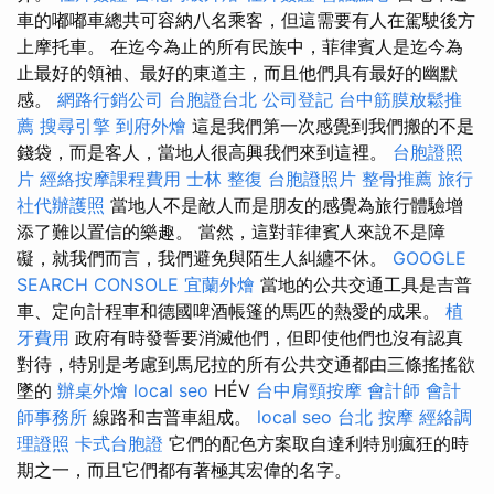
車的嘟嘟車總共可容納八名乘客，但這需要有人在駕駛後方
上摩托車。 在迄今為止的所有民族中，菲律賓人是迄今為
止最好的領袖、最好的東道主，而且他們具有最好的幽默
感。
網路行銷公司
台胞證台北
公司登記
台中筋膜放鬆推
薦
搜尋引擎
到府外燴
這是我們第一次感覺到我們搬的不是
錢袋，而是客人，當地人很高興我們來到這裡。
台胞證照
片
經絡按摩課程費用
士林 整復
台胞證照片
整骨推薦
旅行
社代辦護照
當地人不是敵人而是朋友的感覺為旅行體驗增
添了難以置信的樂趣。 當然，這對菲律賓人來說不是障
礙，就我們而言，我們避免與陌生人糾纏不休。
GOOGLE
SEARCH CONSOLE
宜蘭外燴
當地的公共交通工具是吉普
車、定向計程車和德國啤酒帳篷的馬匹的熱愛的成果。
植
牙費用
政府有時發誓要消滅他們，但即使他們也沒有認真
對待，特別是考慮到馬尼拉的所有公共交通都由三條搖搖欲
墜的
辦桌外燴
local seo
HÉV
台中肩頸按摩
會計師
會計
師事務所
線路和吉普車組成。
local seo
台北 按摩
經絡調
理證照
卡式台胞證
它們的配色方案取自達利特別瘋狂的時
期之一，而且它們都有著極其宏偉的名字。