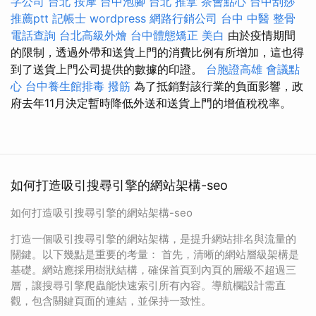
字公司
台北 按摩
台中泡腳
台北 推拿
茶會點心
台中刮痧
推薦ptt
記帳士
wordpress
網路行銷公司
台中 中醫 整骨
電話查詢
台北高級外燴
台中體態矯正
美白
由於疫情期間
的限制，透過外帶和送貨上門的消費比例有所增加，這也得
到了送貨上門公司提供的數據的印證。
台胞證高雄
會議點
心
台中養生館排毒
撥筋
為了抵​​銷對該行業的負面影響，政
府去年11月決定暫時降低外送和送貨上門的增值稅稅率。
如何打造吸引搜尋引擎的網站架構-seo
如何打造吸引搜尋引擎的網站架構-seo
打造一個吸引搜尋引擎的網站架構，是提升網站排名與流量的
關鍵。以下幾點是重要的考量： 首先，清晰的網站層級架構是
基礎。網站應採用樹狀結構，確保首頁到內頁的層級不超過三
層，讓搜尋引擎爬蟲能快速索引所有內容。導航欄設計需直
觀，包含關鍵頁面的連結，並保持一致性。