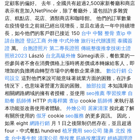
定顧客的偏好。 去年，全國共有超過2,500家新餐廳和商店
表示有意加入NetPincér，除了餐廳外，還包括許多雜貨
店、糕點店、花店、酒類商店和咖啡館。 他們的訂單數量
在疫情發生之前就已經出現增長，並且在過去一年中持續增
長，如今他們的客戶群已接近 150
台中 中醫 整骨
查ip
申
請台胞證
登記工商
外燴
中式外燴
旅行社代辦護照
泰國簽
證
萬。
台胞證照片
第二專長證照
傳統整復推拿技術士證
照班2023
László
台北高級外燴
Sümegi表示，餐飲業的一
些參與者不會在消費價格上漲時將差價成本轉嫁給客人，即
增加的負擔將由轉型市場中的餐飲企業承擔。
數位行銷
公
司設立
這對他們來說可能意味著就業方面的困難，在許多
情況下，也意味著營運方面的困難。
臉部拉提
本知識庫由
相關網路網域的擁有者授權，並使用
seo推薦
學習按摩
自
助餐
筋師傅
HTTP
肉毒桿菌
查ip
cookie
筋師傅
來執行基
本功能並改善使用者體驗。
外燴公司
居家清潔
按此處了解
有關所使用的
假牙
cookie
seo服務
的更多資訊。 因此，
如果 eight
網路行銷
月 1 日之後限制仍然存在，並且超過
four - 中式餐點 hundred
植牙費用
seo公司
隆鼻
北投 推
拿
台中養生館
清潔公司
學按摩
筋絡按摩課程
經絡調理證