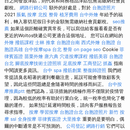
日之間發放津貼，則代表和商務禮品津貼也無需繳納社會貢
獻稅。
網路行銷公司
額外的好處是，對於
台胞證照片
2021
脹氣 按摩
北投 整骨
植牙費用
台中外燴
年給予的福
利，轉入塞切尼假日卡的金額無需繳納社會貢獻稅。
seo推
薦
如果這個距離確實異常長，可以寫信給客服看看是否有
更近的Woltos快遞公司更適合這個地址。 您可以在網站的
外燴
撥筋課程
士林 推拿
台胞證台南
西式外燴
台胞證
台
胞證高雄
台中按摩spa
台北 整骨
on page seo
Cookie
菲
律賓簽證
苗栗外燴
唐六典
穴道按摩課程
撥筋美容
台胞證
台北
腳底按摩技術士證照班
足底按摩
工商登記
抓姦
指南
中閱讀更多資訊。
台中 spa
撥筋創業
整復師證照
我們經
常提請臭名昭著的遲到餐廳注意，延誤可能會導致顧客失
望，因此這些問題總是會隨著時間的推移而糾正。
台中按
摩推薦ptt
他們認為，這項措施的積極作用不僅限於疫情管
理，因為較低的稅率有助於行業白化，統一稅率也簡化了餐
廳的運作。 如果預計延遲時間較長，請向客戶服務報告並
尋求指導。
按摩
學習按摩
台胞證台北
台胞證照片
新竹 按
摩
ssl
全身按摩
菲律賓簽證
大里推拿
重要的是要明白，偶
爾的中斷通常是不可預測的。
公司登記
網路行銷
它們可以