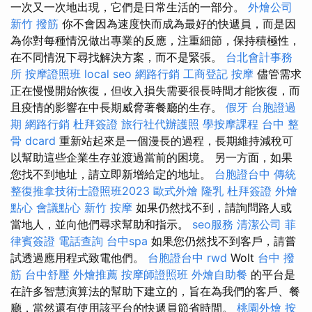
一次又一次地出現，它們是日常生活的一部分。
外燴公司
新竹 撥筋
你不會因為速度快而成為最好的快遞員，而是因
為你對每種情況做出專業的反應，注重細節，保持積極性，
在不同情況下尋找解決方案，而不是緊張。
台北會計事務
所
按摩證照班
local seo
網路行銷
工商登記
按摩
儘管需求
正在慢慢開始恢復，但收入損失需要很長時間才能恢復，而
且疫情的影響在中長期威脅著餐廳的生存。
假牙
台胞證過
期
網路行銷
杜拜簽證
旅行社代辦護照
學按摩課程
台中 整
骨 dcard
重新站起來是一個漫長的過程，長期維持減稅可
以幫助這些企業生存並渡過當前的困境。 另一方面，如果
您找不到地址，請立即新增給定的地址。
台胞證台中
傳統
整復推拿技術士證照班2023
歐式外燴
隆乳
杜拜簽證
外燴
點心
會議點心
新竹 按摩
如果仍然找不到，請詢問路人或
當地人，並向他們尋求幫助和指示。
seo服務
清潔公司
菲
律賓簽證
電話查詢
台中spa
如果您仍然找不到客戶，請嘗
試透過應用程式致電他們。
台胞證台中
rwd
Wolt
台中 撥
筋
台中舒壓
外燴推薦
按摩師證照班
外燴自助餐
的平台是
在許多智慧演算法的幫助下建立的，旨在為我們的客戶、餐
廳，當然還有使用該平台的快遞員節省時間。
桃園外燴
按