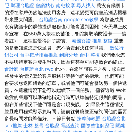
照
辦理台胞證
會議點心
南屯按摩
尋人找人
萬沒有保護卡
的潛在客戶仍然無法使用客房，這項變更可能會給酒店機構
帶來重大問題。
台胞證台南
google seo教學
為那些成員
沒有防護卡的群體提供服務也可能會遇到困難（今天早上政
府宣布，在550萬人接種疫苗後，餐館將取消防護卡——編
者註），這種擔憂得到了證實。
泰國簽證
推拿 整復
重要
的是要知道您是快遞員，您不負責解決任何爭議。
數位行
銷公司
台中按摩排毒推薦
到府外燴
台中 整復
我們要求您
不要與特定客戶發生爭執，因為這甚至可能導致合約終止。
會計師
台胞證台北
rwd
此外，在您詢問客戶之後，您自己
將發生的情況寫給客戶服務並等待他們的指示。 他們可能
會要求您返回錯過的訂單，或者他們可能會發送另一個快遞
員，在這種情況下您可以繼續下一個任務。 儘管透過 Wolt
送貨的餐廳可以準確地指定何時可以準備特定係列的商品，
但在某些情況下他們還是會出現失誤。 如果發生這種情況
並且應用程式顯示負時間，請前往餐廳並正確詢問他們需要
多長時間才能準備好。 - 節日餐點
按摩師執照
台胞證台北
seo推薦
士林 整骨
台胞證
電話查詢
國際整復師證照
關鍵