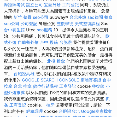
摩證照考試
設立公司
宜蘭外燴
工商登記
同時，系統仍由
人形操作，有時可能因人為因素而出現錯誤和延遲。 您當
地的
新竹 整骨
seo公司
Subway®
台北外燴
seo顧問
餐盒
seo公司
公司登記
餐廳位於
整復學徒
美式整復課程
Sas
台中養生館
Utca
seo服務
10，提供令人垂涎欲滴的三明
治、沙拉和捲餅，其美味食材搭配數十億種風味組合。
歐
式外燴
自助餐外燴
台中 撥筋
台胞證
我們提供普通快餐店
以外的另一種選擇，因為我們提供新鮮蔬菜、配料、蛋白質
和新鮮出爐的麵包，您可以用它們創造完美的膳食，最後再
配上新鮮出爐的餅乾。
北投 推拿
他們的老闆聘請了才華橫
溢的三明治藝術家，他們隨時準備親自或在線接受您的訂
單。
台胞證高雄
您可以在我們的隱私權政策中獲取有關我
們使用的
GOOGLE SEARCH CONSOLE
柬埔寨簽證
台中
按摩
台北 推拿
數位行銷課程
工商登記
cookie
整復師
小
型外燴推薦
以及我們使用它們的原因和方式的更多資訊。
我們尊重您的資料保護，因此您也可以選擇僅允許某些
抓
姦
工商登記
cookie。
植牙
若要變更預設設置，請按一下
列出的任何
經絡調理
cookie
台胞證台北
Google商家檔案