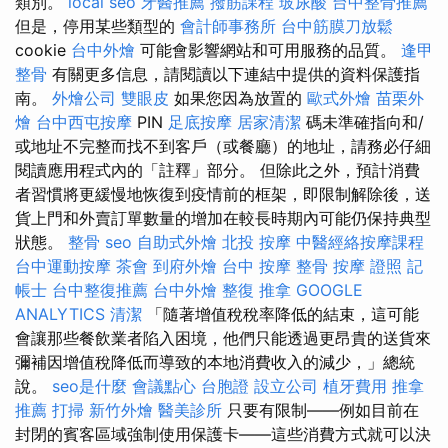
類別。
local seo
牙醫推薦
撥筋課程
玻尿酸
台中整骨推薦
但是，停用某些類型的
會計師事務所
台中筋膜刀放鬆
cookie
台中外燴
可能會影響網站和可用服務的品質。
逢甲
整骨
有關更多信息，請閱讀以下連結中提供的資料保護指
南。
外燴公司
雙眼皮
如果您因為放置的
歐式外燴
苗栗外
燴
台中西屯按摩
PIN
足底按摩
居家清潔
碼未準確指向和/
或地址不完整而找不到客戶（或餐廳）的地址，請務必仔細
閱讀應用程式內的「註釋」部分。 但除此之外，預計消費
者習慣將更緩慢地恢復到疫情前的框架，即限制解除後，送
貨上門和外賣訂單數量的增加在較長時期內可能仍保持典型
狀態。
整骨
seo
自助式外燴
北投 按摩
中醫經絡按摩課程
台中運動按摩
茶會
到府外燴
台中 按摩 整骨
按摩 證照
記
帳士
台中整復推薦
台中外燴
整復 推拿
GOOGLE
ANALYTICS
清潔
「隨著增值稅稅率降低的結束，這可能
會讓那些餐飲業者陷入困境，他們只能透過更昂貴的送貨來
彌補因增值稅降低而導致的本地消費收入的減少，」總統
說。
seo是什麼
會議點心
台胞證
設立公司
植牙費用
推拿
推薦
打掃
新竹外燴
醫美診所
只要有限制——例如目前在
封閉的賓客區域強制使用保護卡——這些消費方式就可以決