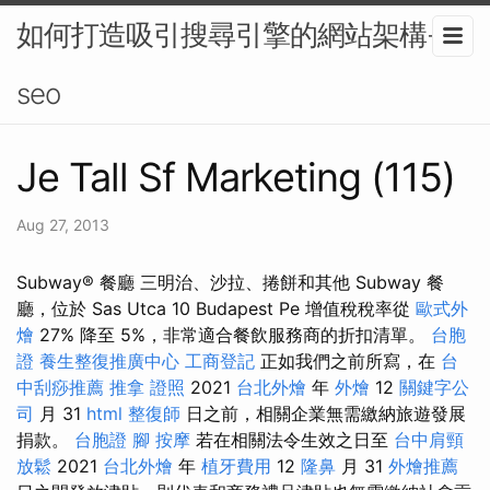
如何打造吸引搜尋引擎的網站架構-
seo
Je Tall Sf Marketing (115)
Aug 27, 2013
Subway® 餐廳 三明治、沙拉、捲餅和其他 Subway 餐
廳，位於 Sas Utca 10 Budapest Pe 增值稅稅率從
歐式外
燴
27% 降至 5%，非常適合餐飲服務商的折扣清單。
台胞
證
養生整復推廣中心
工商登記
正如我們之前所寫，在
台
中刮痧推薦
推拿 證照
2021
台北外燴
年
外燴
12
關鍵字公
司
月 31
html
整復師
日之前，相關企業無需繳納旅遊發展
捐款。
台胞證
腳 按摩
若在相關法令生效之日至
台中肩頸
放鬆
2021
台北外燴
年
植牙費用
12
隆鼻
月 31
外燴推薦