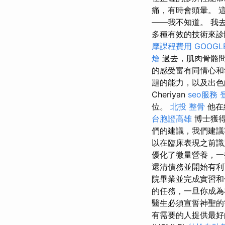
痛，有時會頭暈。 
——我不知道。 我
多種有效的技術來診
摩課程費用
GOOGLE
燴
過去，肌肉骨骼問
的感受富有同情心
題的能力，以及出色
Cheriyan
seo服務
位。
北投 整骨
他在
台胞證高雄
博士獲得
們的建議，我們建議
以在臨床表現之前識
優化了微量營養，一
還清債務並開始有
院畢業並完成實習
的任務，一旦你成為
醫生必須宣誓神聖
有需要的人提供最好