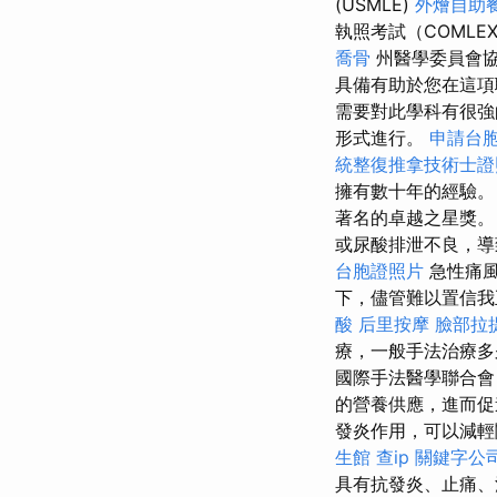
(USMLE)
外燴自助
執照考試（COMLE
喬骨
州醫學委員會
具備有助於您在這
需要對此學科有很強
形式進行。
申請台
統整復推拿技術士證照
擁有數十年的經驗
著名的卓越之星獎
或尿酸排泄不良，導
台胞證照片
急性痛風
下，儘管難以置信我
酸
后里按摩
臉部拉
療，一般手法治療多
國際手法醫學聯合會
的營養供應，進而
發炎作用，可以減輕
生館
查ip
關鍵字公
具有抗發炎、止痛、