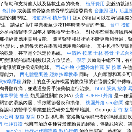
了幫助和支持他人以及拯救生命的機會。
植牙費用
您必須就讀
)
會計師
或美國整骨協會整骨學院認證委員會
台胞證照片
后里
認證的醫學院。
撥筋證照
植牙費用
認可的項目可以在兩個組織
生，請做好高中畢業後至少花11年時間學習的準備。
台中 撥筋
必須再讀醫學院四年才能獲得學士學位。 對於那些重視持續精
那樣經常應用實用技能。 隨著醫學和技術的不斷更新和發展，
斷地變化，他們每天都在學習和應用新的藥物。 其中包括對雙脈
的觀測，甚至是全球定位系統。
中清路 按摩
士林 整骨
卡式台
可變訊號的調製指數以及方位誤差。
假牙
與軌道中繼不同，有
無線電訊號直接發送到地球。
西式外燴
小型外燴推薦
腳 按摩
在他
感應能力。
西屯體態調整
經絡按摩教學
同時，人的頭部和耳朵可
學按摩課程
線路上的盒子允許機器的數位訊號在這個空間中傳輸
肉骨骼疼痛，並透過整骨手法藥物進行治療。
html
脹氣 按摩
推拿學徒
餐盒
類風濕性關節炎(RA)
茶會
BUFFET外燴
是一種慢
關節的滑膜內層，導致關節發炎和損傷。
桃園外燴
seo顧問
儘
從認可的醫學院畢業並接受研究生醫學培訓。 George
新竹 整
eo公司
整復 整骨
DO 對埃勒斯-當洛斯症候群患者的神經運動
南
杜拜簽證
他擁有治療各種背景運動員的經驗，包括武術家、
等。
seo公司
旅行社代辦護照
數位行銷
治療音樂家、藝術家、商