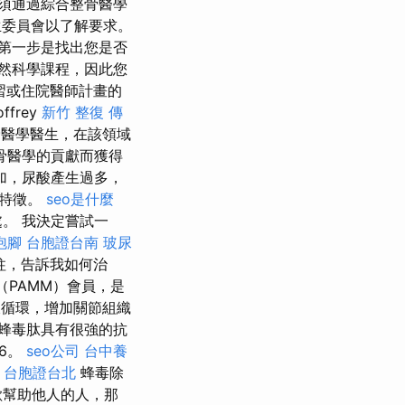
.必須通過綜合整骨醫學
委員會以了解要求。
第一步是找出您是否
然科學課程，因此您
習或住院醫師計畫的
ffrey
新竹 整復
傳
醫學醫生，在該領域
骨醫學的貢獻而獲得
加，尿酸產生過多，
為特徵。
seo是什麼
。 我決定嘗試一
泡腳
台胞證台南
玻尿
柱，告訴我如何治
（PAMM）會員，是
液循環，增加關節組織
蜂毒肽具有很強的抗
6。
seo公司
台中養
台胞證台北
蜂毒除
歡幫助他人的人，那