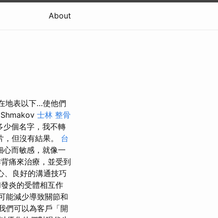
About
在地表以下…使他們
Shmakov
士林 整骨
多少個名字，我不轉
片，但沒有結果。
台
細心而敏感，就像一
作背痛來治療，並受到
心、良好的溝通技巧
和發炎的受體相互作
可能減少導致關節和
我們可以為客戶「開