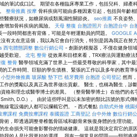
域的筆試或口試。 期望在各種臨床專業工作，包括兒科、婦產
科。
整骨推薦
按摩
骨科疾病可能由多種因素引起，包括與年齡相
些醫療狀況，如糖尿病或類風濕性關節炎。
seo推薦
不良姿勢、
也會增加骨科疾病的風險。
天母 整復
台胞證照片
台胞證台中
台
長一段時間都患有背痛，可能是年輕運動員的問題。
GOOGLE A
沒有太在意這個，我以為它會自行消失，特別是因為我正在努
s
西屯體態調整
數位行銷公司
- 創新的模擬器，不僅在健身領
來越受歡迎。
北屯 整骨
從效果和目標來看，TRX療法與運動療法
整復 整骨
醫學領域充滿了世界上一些最受尊敬的科學家，其中最
間的工作時間、巨額的學生債務、緊張的工作以及多年的教育準
。
小型外燴推薦
玻尿酸
墊下巴
植牙費用
台胞證
公司登記
然而，
工作的獎勵以及真正為世界做出貢獻。 醫生，也稱為醫生，診
的資格和理念或醫學博士的差異。 （整骨醫學博士）在他們的名字後
或 Jim Smith, D.O.）。 由於這些呼叫是以未加密的類比訊號的
無線電設備的人都可以攔截它們。 - 西式餐點
自助式外燴
桃園
按摩課程
免費按摩課程
泰國簽證
工商登記
台中外燴
數位行銷
骨術，即透過調整脊椎骶骨區域和顱骨來恢復身體的生理功能
的生命損失可能會影響你的情緒健康。 這就是我決定寫它的原
助我的人是比我更好的選擇。 我有一個常見的問題——頸部疼