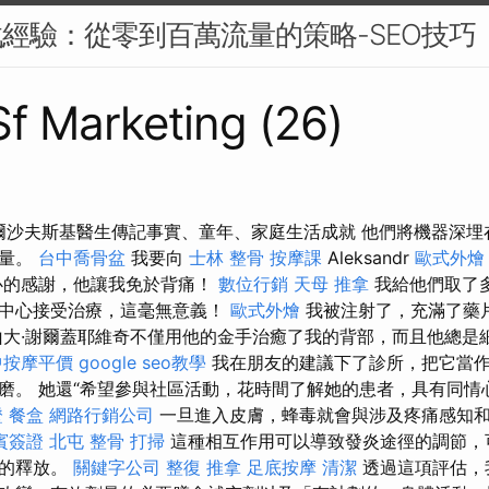
戰經驗：從零到百萬流量的策略-SEO技巧
 Sf Marketing (26)
瓦爾沙夫斯基醫生傳記事實、童年、家庭生活成就 他們將機器深埋
能量。
台中喬骨盆
我要向
士林 整骨
按摩課
Aleksandr
歐式外燴
心的感謝，他讓我免於背痛！
數位行銷
天母 推拿
我給他們取了
育中心接受治療，這毫無意義！
歐式外燴
我被注射了，充滿了藥
大·謝爾蓋耶維奇不僅用他的金手治癒了我的背部，而且他總是
中按摩平價
google seo教學
我在朋友的建議下了診所，把它當
磨。 她還“希望參與社區活動，花時間了解她的患者，具有同情
證
餐盒
網路行銷公司
一旦進入皮膚，蜂毒就會與涉及疼痛感知
賓簽證
北屯 整骨
打掃
這種相互作用可以導致發炎途徑的調節，
子的釋放。
關鍵字公司
整復 推拿
足底按摩
清潔
透過這項評估，