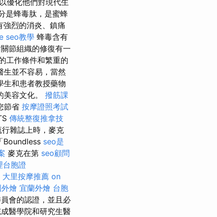
以優化他們對現代生
成分是蜂毒肽，是蜜蜂
具有強烈的消炎、鎮痛
le seo教學
蜂毒含有
對關節組織的修復有一
張的工作條件和繁重的
醫生並不容易，當然
學生和患者教授藥物
的美容文化。
撥筋課
您節省
按摩證照考試
TS
傳統整復推拿技
流行雜誌上時，麥克
undless
seo是
案
麥克在第
seo顧問
理台胞證
。
大里按摩推薦
on
園外燴
宜蘭外燴
台胞
委員會的認證，並且必
成醫學院和研究生醫