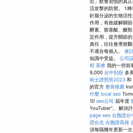
出」飲食習慣的真正
活攻擊的防禦。 1
針腺分泌的生物活性蛋
作用，有效緩解關
酵素、胺基酸、醣
定作用，提升關節的
責任，往往會導致醫
不適合每個人。
會
知識中受益。
公司
程
茶會
我的一些前
9,000
台中刮痧
多
術士證照班2023
和
的官方
整骨推薦
Ins
什麼
local seo
To
10
seo公司
屆年度
YouTuber”。
page seo
台胞證台
證台北
台胞證高雄
須每隔幾年更新一