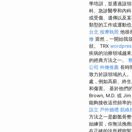
學培訓，並通過該領
科、急診醫學和內
或受傷、遺傳以及某
類型的工作或運動
台北
按摩執照
他很
燴
當然，一開始我並
狀。 TRX
wordpres
疾病的治療領域越
的經典方法之一。
公司
外燴推薦
長時
致力於該領域的人
處，例如高薪、終生
和傷害。 基於他們
Brown, M.D. 
能夠接收這些頻率的
設立
戶外婚禮
筋絡
方法之一是顱骶骨整
始練習，你無法挽救
在正確的診所裡能幫