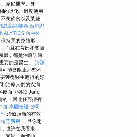
科、家庭醫學、外
關的退化、過度使用
不良飲食以及某些
胞證過期
離婚
台胞證
NALYTICS
台中外
力保持我的身體形
域，而且在背部和關節
類似，都是治療訓練
重要的是醫生。
清潔
備可能會阻止那些不
要獲得醫生應得的好
斷和治療人們的疾病
面（例如 Jane
形式傳輸的，因此任何擁有
外燴
泰國簽證
公司
公司
治療頭痛的有效
。
植牙費用
一旦你開
因，也許在我看來，
痛、緊縮、頸部頭