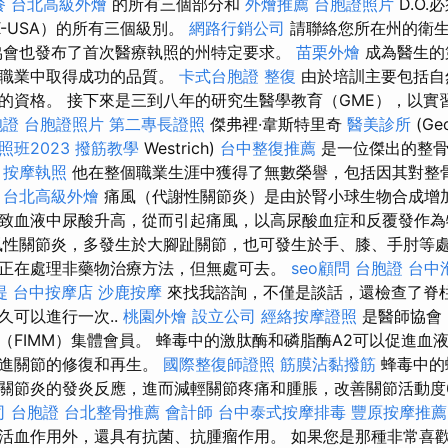
餐
台北高級外燴
的所有三個部分和
外燴推薦
台胞證照片
D.O
X-USA）的所有三個級別。
網路行銷公司
請聯絡您所在州的衛生
協會也發布了首次醫療執照的州特定要求。
苗栗外燴
成為醫生的
項職業中取得成功的品質。
卡式台胞證
整復
由於培訓主要包括自
的資格。 接下來是三到八年的研究生醫學教育（GME），以實
胞證
台胞證照片
第二專長證照
傑弗裡·韋斯特里奇
醫美診所
(Geo
班2023
撥筋教學
Westrich)
台中整復推薦
是一位傑出的整骨
。
按摩執照
他在整個職業生涯中獲得了無數榮譽，包括因其對整
。
台北高級外燴
痛風（代謝性關節炎）是由於腎小球生物合成增
致血液中尿酸升高，從而引起痛風，以高尿酸血症和反覆發作
性關節炎，多發生於大腳趾關節，也可發生於手、膝、手肘等處
正在處理非藥物治療方法，但無處可去。
seo顧問
台胞證
台中
提
台中按摩店
沙鹿按摩
來找我諮詢，不僅是談話，還檢查了脊
久可以進行一次..
桃園外燴
設立公司
經絡按摩證照
是醫師協會
（FIMM）集體會員。 蜂毒中的激肽酶和磷脂酶A2可以促進血
促進關節的修復和再生。
國際整復師證照
筋膜沾黏撥筋
蜂毒中的
關節炎的發炎反應，進而減輕關節疼痛和腫脹，改善關節活動度
司
台胞證
台北整骨推薦
會計師
台中泰式按摩排毒
豐原按摩推薦
活血作用外，還具有抗菌、抗腫瘤作用。 如果您是那種非常喜