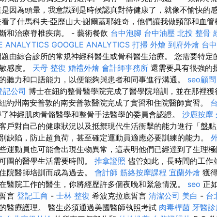
這是因為頭暈，我意識到是時候認真對待健康了，就像不愉快的
去看了什馬科夫·亞歷山大·謝爾蓋耶維奇，他們讓我做頸部和血管
斷和治療脊椎疾病。 - 藝術餐飲
台中泡腳
台中油壓
北投 整骨
 ANALYTICS
GOOGLE ANALYTICS
打掃
外燴
到府外燴
台中
題由綜合診所的常規神經科醫生或骨科醫生治療。 您需要特定
和敏感度。
天母 整復
婚禮外燴
會計師事務所
還需要具有很強的
的聽力和口語能力，以便能夠與患者和同事進行溝通。
seo顧問
登記公司
博士在紐約整骨醫學院完成了醫學院培訓，並在那裡獲
紐約州南安普敦的南安普敦醫院完成了實習和住院醫師實習。
了神經肌肉骨骼醫學和整骨手法醫學的委員會認證。
沙鹿按摩
客戶對自己的健康狀況以及抵禦現代生活衝擊的能力進行「盤點
別缺陷，防止超負荷，甚至確定運動員適應必要訓練的能力。
些運動員也可能會出現生物異常，這表明他們已經達到了生理
利可圖的醫學生活需要時間。
推拿證照
儘管如此，長時間的工作
和住院醫師培訓而成為過去。
會計師
筋絡按摩課程
宜蘭外燴
獲得
在醫院工作的醫生，你將經歷許多個夜晚和緊急情況。
seo
正如
的誓言
登記工商
-
士林 整復
希波克拉底誓言
清潔公司
美白
-
台
的醫療護理。 醫生必須通過美國醫師執照考試
肉毒桿菌
牙醫診