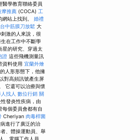
經醫學教育聯絡委員
按摩推薦
(COCA)
工
的網站上找到。
婚禮
台中筋膜刀放鬆
大
神刺激的人來說，很
醫生在工作中不斷學
衝星的研究、穿過太
胞證
這些飛機測量訊
些資料使用
宜蘭外燴
的人形形態下，他擁
以對高頻訊號產生屏
。 它還可以治療與懷
尋人找人
數位行銷
關
性發炎性疾病，由
管每個委員會都有自
骨
Cheriyan
肉毒桿菌
疾病進行了廣泛的治
舞者、體操運動員、舉
人、電腦工作人員、