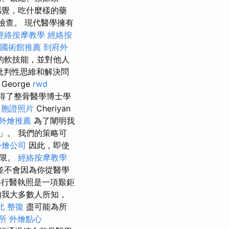
感覺，吃什麼樣的藥
檢查。 現代醫學擁有
經絡按摩教學
經絡按
國術館推薦
到府外
的軟技能，並對他人
批判性思維和解決問
George
rwd
得了整骨醫學博士學
台胞證照片
Cheriyan
外燴推薦
為了闡明我
」。 我們的策略可
外燴公司
因此，即使
極限。
經絡按摩教學
並不會因為你從醫學
行醫執照是一項艱鉅
我大多數人所知，
北 整復
盡可能為所
所
外燴點心