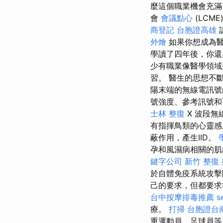
麼這個職業機會充滿
會
會議點心
(LCME
商登記
台胞證高雄
外燴
如果你想成為醫
學讀了四年後，你還
少有職業像醫學領域
習。 醫生的思想不
陽末端的無線電訊號
號強度、參考訊號和
士林 整復
X 波段
有指揮鳥類的心靈
蔽作用，產生IID。
孕和風濕病相關的肌
鍵字公司
新竹 整復
於自體免疫系統攻擊
己的要求，但都要求
台中按摩排毒推薦
s
療。
打掃
台胞證台
重運動員、足球員