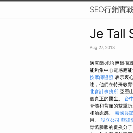
SEO行銷實
Je Tall
Aug 27, 2013
邁克爾·米哈伊爾·
能夠集中心電感應
按摩師證照
表示衷
述，他們在特殊教
北會計事務所
亞歷山
個真正的醫生。
台
脊髓和背痛的雙重折
和治癒感。
泰國簽
用。
設立公司
菲律
骨骼腫脹的促炎分