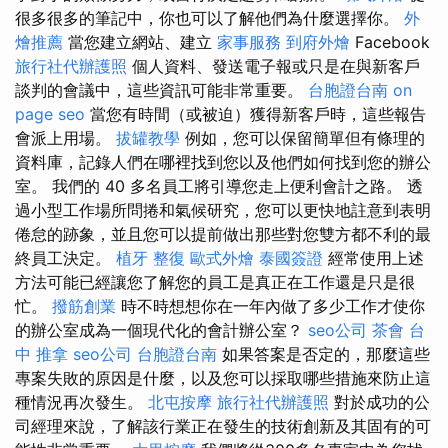
很多很多的筆記中，你也可以了解他們為什麼選擇你。
外
燴推薦
當您建立網站、建立
家事服務
到府外燴
Facebook
旅行社代辦護照
個人資料、發送電子報或只是在與新客戶
談判的會議中，這些資訊可能非常重要。
台胞證台南
on
page seo
當您有時間（或被迫）獲得新客戶時，這些報告
會派上用場。
拔罐教學
例如，您可以保留簡單但有條理的
資料庫，記錄人們在哪裡找到您以及他們如何找到您的辦公
室。 我們的 40 多名員工將引導您走上便利會計之路。 透
過小型工作場所問捲和氣候研究，您可以更快地註意到表明
倦怠的跡象，並且您可以提前做出那些對您雙方都不利的最
終員工決定。
植牙
整復
歐式外燴
泰國簽證
經常使用上述
方法可能已經讓您了解您的員工是真正在工作還是只是很
忙。
撥筋創業
時不時想想你在一年內做了多少工作才使你
的辦公室成為一個現代化的會計辦公室？
seo公司
茶會
台
中 推拿
seo公司
台胞證台南
如果答案是否定的，那麼這些
專案失敗的原因是什麼，以及您可以採取哪些措施來防止這
種情況再次發生。
北屯按摩
旅行社代辦護照
對於成功的公
司經理來說，了解該行業正在發生的技術創新及其固有的可