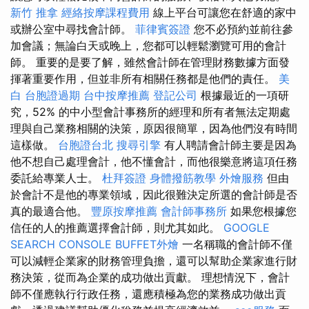
新竹 推拿
經絡按摩課程費用
線上平台可讓您在舒適的家中
或辦公室中尋找會計師。
菲律賓簽證
您不必預約並前往參
加會議；無論白天或晚上，您都可以輕鬆瀏覽可用的會計
師。 重要的是要了解，雖然會計師在管理財務數據方面發
揮著重要作用，但並非所有相關任務都是他們的責任。
美
白
台胞證過期
台中按摩推薦
登記公司
根據最近的一項研
究，52% 的中小型會計事務所的經理和所有者無法定期處
理與自己業務相關的決策，原因很簡單，因為他們沒有時間
這樣做。
台胞證台北
搜尋引擎
有人聘請會計師主要是因為
他不想自己處理會計，他不懂會計，而他很樂意將這項任務
委託給專業人士。
杜拜簽證
身體撥筋教學
外燴服務
但由
於會計不是他的專業領域，因此很難決定所選的會計師是否
真的最適合他。
豐原按摩推薦
會計師事務所
如果您根據您
信任的人的推薦選擇會計師，則尤其如此。
GOOGLE
SEARCH CONSOLE
BUFFET外燴
一名稱職的會計師不僅
可以減輕企業家的財務管理負擔，還可以幫助企業家進行財
務決策，從而為企業的成功做出貢獻。 理想情況下，會計
師不僅應執行行政任務，還應積極為您的業務成功做出貢