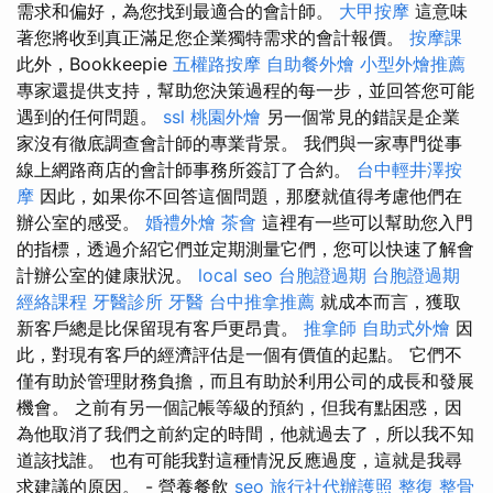
需求和偏好，為您找到最適合的會計師。
大甲按摩
這意味
著您將收到真正滿足您企業獨特需求的會計報價。
按摩課
此外，Bookkeepie
五權路按摩
自助餐外燴
小型外燴推薦
專家還提供支持，幫助您決策過程的每一步，並回答您可能
遇到的任何問題。
ssl
桃園外燴
另一個常見的錯誤是企業
家沒有徹底調查會計師的專業背景。 我們與一家專門從事
線上網路商店的會計師事務所簽訂了合約。
台中輕井澤按
摩
因此，如果你不回答這個問題，那麼就值得考慮他們在
辦公室的感受。
婚禮外燴
茶會
這裡有一些可以幫助您入門
的指標，透過介紹它們並定期測量它們，您可以快速了解會
計辦公室的健康狀況。
local seo
台胞證過期
台胞證過期
經絡課程
牙醫診所
牙醫
台中推拿推薦
就成本而言，獲取
新客戶總是比保留現有客戶更昂貴。
推拿師
自助式外燴
因
此，對現有客戶的經濟評估是一個有價值的起點。 它們不
僅有助於管理財務負擔，而且有助於利用公司的成長和發展
機會。 之前有另一個記帳等級的預約，但我有點困惑，因
為他取消了我們之前約定的時間，他就過去了，所以我不知
道該找誰。 也有可能我對這種情況反應過度，這就是我尋
求建議的原因。 - 營養餐飲
seo
旅行社代辦護照
整復 整骨