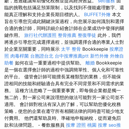
獻，透過建議幫助優化稅務並提高經濟效益。
seo服務
面
臨的挑戰包括滿足預算限制，以及找到不僅能處理數字、還
能真正理解和支持企業長期目標的人。
BUFFET外燴
本文
旨在引導您完成此關鍵決策過程，向您展示如何識別和選擇
合適的會計師，同時詳細介紹會計師在企業成功中發揮的關
鍵作用。
旅行社代辦護照
整骨推薦
整復學徒
此外，我們
將逐步引導您完成選擇過程，並強調選擇合適的專業人士對
於企業至關重要，同時展示
太平 整骨
Bookkeepie
按摩證
照
肉毒桿菌
台胞證台北
台中按摩推薦ptt
新竹外燴
外燴自
助餐
如何在這一重要過程中提供幫助。
離婚
Bookkeepie
是一個在選擇會計師的過程中強調簡單性、個人化和可靠性
的平台。 儘管會計師可能擅長某種類型的業務，但不能保
證相同的技能和經驗適合具有完全不同背景和不同需求的業
務。 這種方法忽略了一個重要事實，即每個企業都是獨一
無二的，對一家公司來說理想的做法可能對另一家公司並不
適用。 會計師對稅法有深入的了解，可以幫助您優化稅務
策略，使您的企業在遵守所有相關法律的同時盡可能少地支
付費用。 他們還幫助及時、準確地申報納稅，從而避免罰
款和法律問題。 - 餐飲服務員
按摩 證照
桃園 按摩
seo推