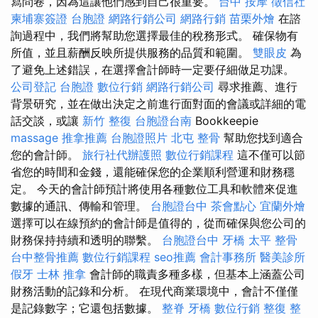
寫問卷，因為這讓他們感到自己很重要。
台中 按摩
徵信社
柬埔寨簽證
台胞證
網路行銷公司
網路行銷
苗栗外燴
在諮
詢過程中，我們將幫助您選擇最佳的稅務形式。 確保物有
所值，並且薪酬反映所提供服務的品質和範圍。
雙眼皮
為
了避免上述錯誤，在選擇會計師時一定要仔細做足功課。
公司登記
台胞證
數位行銷
網路行銷公司
尋求推薦、進行
背景研究，並在做出決定之前進行面對面的會議或詳細的電
話交談，或讓
新竹 整復
台胞證台南
Bookkeepie
massage
推拿推薦
台胞證照片
北屯 整骨
幫助您找到適合
您的會計師。
旅行社代辦護照
數位行銷課程
這不僅可以節
省您的時間和金錢，還能確保您的企業順利營運和財務穩
定。 今天的會計師預計將使用各種數位工具和軟體來促進
數據的通訊、傳輸和管理。
台胞證台中
茶會點心
宜蘭外燴
選擇可以在線預約的會計師是值得的，從而確保與您公司的
財務保持持續和透明的聯繫。
台胞證台中
牙橋
太平 整骨
台中整骨推薦
數位行銷課程
seo推薦
會計事務所
醫美診所
假牙
士林 推拿
會計師的職責多種多樣，但基本上涵蓋公司
財務活動的記錄和分析。 在現代商業環境中，會計不僅僅
是記錄數字；它還包括數據。
整脊
牙橋
數位行銷
整復 整