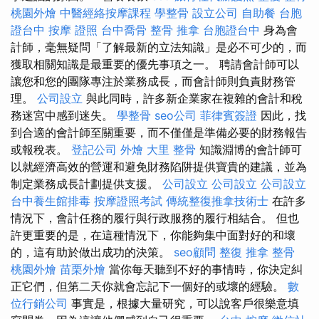
桃園外燴
中醫經絡按摩課程
學整骨
設立公司
自助餐
台胞
證台中
按摩 證照
台中喬骨
整骨 推拿
台胞證台中
身為會
計師，毫無疑問「了解最新的立法知識」是必不可少的，而
獲取相關知識是最重要的優先事項之一。 聘請會計師可以
讓您和您的團隊專注於業務成長，而會計師則負責財務管
理。
公司設立
與此同時，許多新企業家在複雜的會計和稅
務迷宮中感到迷失。
學整骨
seo公司
菲律賓簽證
因此，找
到合適的會計師至關重要，而不僅僅是準備必要的財務報告
或報稅表。
登記公司
外燴
大里 整骨
知識淵博的會計師可
以就經濟高效的營運和避免財務陷阱提供寶貴的建議，並為
制定業務成長計劃提供支援。
公司設立
公司設立
公司設立
台中養生館排毒
按摩證照考試
傳統整復推拿技術士
在許多
情況下，會計任務的履行與行政服務的履行相結合。 但也
許更重要的是，在這種情況下，你能夠集中面對好的和壞
的，這有助於做出成功的決策。
seo顧問
整復 推拿
整骨
桃園外燴
苗栗外燴
當你每天聽到不好的事情時，你決定糾
正它們，但第二天你就會忘記下一個好的或壞的經驗。
數
位行銷公司
事實是，根據大量研究，可以說客戶很樂意填