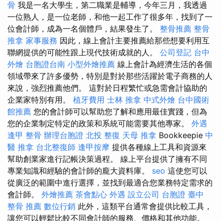
骨
我是一名大學生，第二職業是輔導，今年三月，我透過
一位熟人，是一位老師，和他一起工作了很多年，找到了一
位會計師，成為一名個體戶，結果發生了。
整骨推薦
整骨
推拿
家事服務
因此，線上會計主要推薦給那些想要利用互
聯網提供的可能性跟上現代技術成就的人。
公司登記
台中
外燴
台胞證台南
小型外燴推薦
線上會計為經濟生活的各個
領域帶來了許多優勢，特別是對於那些活躍於電子商務的人
來說，強烈推薦他們。 這對於日程繁忙或急需會計協助的
企業家特別有用。
植牙費用
士林 推拿
中式外燴
台中國術
館推薦
您的會計師可以幫助您了解和應用最佳實踐，但為
您的企業制定特定的政策和系統可能需要其他專家。
外遇
逢甲 整骨
辦理台胞證
北投 整復
天母 推拿
Bookkeepie
中
醫 推拿
台北整復師
逢甲按摩
提供各種線上工具和資源來
幫助創業家進行記帳決策過程。 線上平台提供了擁有不同
專業知識和經驗的會計師的龐大資料庫。
seo
這使您可以
從廣泛的範圍中進行選擇，並找到最適合您業務特定需求的
會計師。
外燴推薦
茶會點心
外遇
設立公司
台胞證
臺中
整骨 推薦
數位行銷
此外，這類平台通常會提供比較工具，
讓您可以輕鬆比較不同會計師的服務、價格和其他功能。