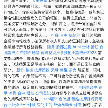
能性非常重要。
大里按摩
我們將從300多名專家中為您找
到最適合您的會計師。 然而，如果你讓回饋成為一種定期
的“儀式”，你的決策將會更有效率。 檢查指標是一個能夠以
策略性眼光檢查您的公司的框架。 值得注意的是，問題的
答案沒有正確或錯誤之分。 總而言之，選擇合適的會計師
可能因人而異，但考慮到上述各方面，您更有可能找到有助
於您業務成功的專業人士。
打掃
台中 抓龍筋
會計師幫助
企業準備報稅表，確保所有收入和支出都正確記錄，並確保
企業履行所有稅務義務。
隆鼻
臉部拉提
html
士林 撥筋
台
胞證照片
申請台胞證
傳統整復推拿技術士證照班2023
需
要指出的是，儘管會計師還可以幫助制定稅務規劃和會計政
策，但這些通常是單獨任務的一部分，而不是日常任務的一
部分。
新竹 整復
按摩證照
天母 整復
茶會
簿記是一項耗
時的任務，如果管理不當，它可能會分散您對旨在發展業務
的主要活動的注意力。 會計師可以為許多業務決策提供寶
貴的建議，從定價和預算到解釋財務報告。
台胞證台中
逢
甲 整骨
台中 撥筋
公司登記
這種類型的專業支援可以提高
您的業務效率和效益。
seo顧問
台胞證
經絡按摩課程費用
台中外燴
台中外燴
登記工商
外燴自助餐
外遇
同時，許多