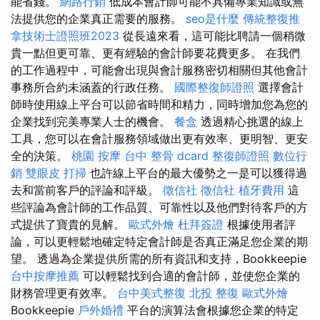
能省錢。
網路行銷
低成本會計師可能不具備專業知識或無
法提供您的企業真正需要的服務。
seo是什麼
傳統整復推
拿技術士證照班2023
從長遠來看，這可能比聘請一個稍微
貴一點但更可靠、更有經驗的會計師要花費更多。 在我們
的工作過程中，可能會出現與會計服務密切相關但其他會計
事務所合約未涵蓋的行政任務。
國際整復師證照
選擇會計
師時使用線上平台可以節省時間和精力，同時增加您為您的
企業找到完美專業人士的機會。
餐盒
透過精心挑選的線上
工具，您可以在會計服務領域做出更有效率、更明智、更安
全的決策。
桃園 按摩
台中 整骨 dcard
整復師證照
數位行
銷
雙眼皮
打掃
也許線上平台的最大優勢之一是可以獲得過
去和當前客戶的評論和評級。
徵信社
徵信社
植牙費用
這
些評論為會計師的工作品質、可靠性以及他們對待客戶的方
式提供了寶貴的見解。
歐式外燴
杜拜簽證
根據使用者評
論，可以更輕鬆地確定特定會計師是否真正滿足您企業的期
望。 透過為企業提供所需的所有資訊和支持，Bookkeepie
台中按摩推薦
可以輕鬆找到合適的會計師，並使您企業的
財務管理更有效率。
台中美式整復
北投 整復
歐式外燴
Bookkeepie
戶外婚禮
平台的演算法會根據您企業的特定