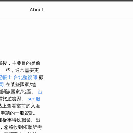
About
然後，主要目的是前
雜一些，通常需要更
記帳士
台北整復師
顧
公司
在某些國家/地
離開該國家/地區。
台
得旅遊簽證。
seo服
站上查看當前的入境
交申請的一般資訊。
和從事特殊職業、出
，您將收到領取所需