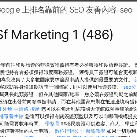
ogle 上排名靠前的 SEO 友善內容-seo
 Sf Marketing 1 (486)
希望前往印度旅遊的菲律賓護照持有者必須獲得印度旅遊簽證。 
護照持有者必須獲得印度商務簽證。 獲得員工簽證可能會更複
們為您收集了大多數國家要求簽證申請人提供的最重要的文件。
客或訪客身份短期訪問一個國家，則可以使用旅遊簽證。
seo
局延長此類簽證，但在其他國家/地區，您必須在簽證到期之前
必須在出發前向領事館申請，而在其他國家您則在抵達邊境時獲
問
外燴
中清路 按摩
您可以在匈牙利駐該國大使館或領事館的網
排毒養生館
您還可以獲得有關簽證類型以及可以向哪個機構提
至可能需要數年時間。
學整骨
非移民簽證可供遊客、商人、學生
美國短期停留的人士申請。
數位行銷公司
撥筋教學
如果一切順利