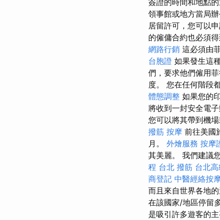
簽證的時間和地點
領事館或地方當局
居留許可，您可以申
的僱傭合約也必須
網路行銷
這必須由
台胞證
如果發生這種
們，要求他們僱用
度。 您在任何階段
體態調整
如果您的印
將收到一封安全電
您可以將其帶到機
撥筋
按摩
前往美國
月。
外燴服務
按摩
其美麗。 我們建議
程
台北 撥筋
台北高
商登記
中醫經絡按
而且來自世界各地的
在該國家/地區停留
是吸引許多遊客的