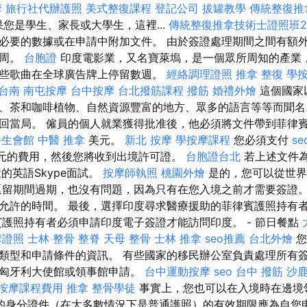
摩
旅行社代辦護照
美式整復課程
登記公司
拔罐教學
傳統整復推
您是學生、家長或大學生，這裡...
傳統整復推拿技術士證照班2
必要的數據或在申請中附加文件。 由於簽證處理期間之間有額
一周。
台胞證
印度電影業，又名寶萊塢，是一個眾所周知的產業
些歌曲在全球廣告牌上停留數週。
經絡調理證照
推拿 整復
學
台南
南屯按摩
台中按摩
台北撥筋課程
撥筋
婚禮外燴
這個國家
、茶和咖啡植物、自然資源豐富的地方、眾多的語言等等而聞名
回當局。 僱員的個人就業獲得批准後，他必須將文件帶到菲律
養生會館
中醫 推拿
美元。
新北 按摩
學按摩課程
您必須支付
s
元的費用，然後您將收到出境許可證。
台胞證台北
若上述文件為
的英語Skype面試。
按摩師執照
桃園外燴
是的，您可以從世界
逗留期間過期，也沒有問題，因為只有在您入境之前才需要簽證。
允許的時間。 最後，選​​擇印度尋求醫療援助的菲律賓護照持有
賓護照持有者必須申請印度電子簽證才能訪問印度。 - 節日餐點
摩證照
士林 整骨
整脊
天母 整骨
士林 推拿
seo推薦
台北外燴
您
類型和申請條件的資訊。 有些國家的移民辦公室負責處理所有簽
駐匈牙利大使館或領事館申請。
台中運動按摩
seo
台中 撥筋
沙
按摩課程費用
推拿
整骨學徒
事實上，您也可以在入境時在邊境
的身分證件（在大多數情況下是普通護照）的有效期限應為自您