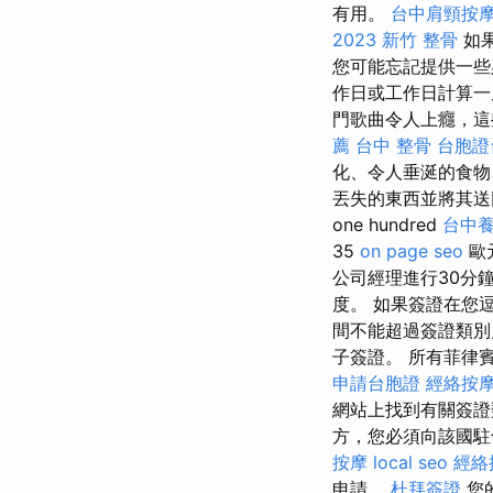
有用。
台中肩頸按
2023
新竹 整骨
如果
您可能忘記提供一些
作日或工作日計算
門歌曲令人上癮，這
薦
台中 整骨
台胞證
化、令人垂涎的食物
丟失的東西並將其送
one hundred
台中
35
on page seo
歐
公司經理進行30分鐘
度。 如果簽證在您
間不能超過簽證類別
子簽證。 所有菲律
申請台胞證
經絡按
網站上找到有關簽證
方，您必須向該國
按摩
local seo
經絡
申請。
杜拜簽證
您