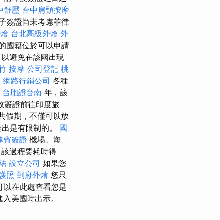
中舒壓
台中肩頸按摩
子簽證尚未考慮菲律
外燴
台北高級外燴
外
的國籍位於可以申請
，以避免在該國出現
竹 按摩
公司登記
桃
薦
網路行銷公司
各種
4
台胞證台南
年，該
效簽證前往印度旅
共假期，不僅可以放
退出是有限制的。
國
律賓簽證
機場、海
，該過程要耗時得
結
設立公司
如果您
護照
到府外燴
您只
可以在此處查看您是
進入美國時出示。