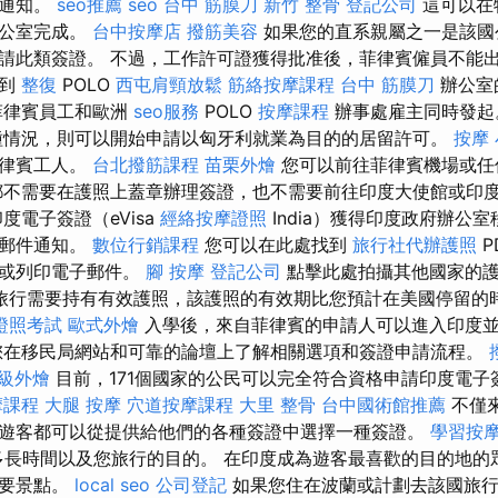
的通知。
seo推薦
seo
台中 筋膜刀
新竹 整骨
登記公司
這可以在
辦公室完成。
台中按摩店
撥筋美容
如果您的直系親屬之一是該國
請此類簽證。 不過，工作許可證獲得批准後，菲律賓僱員不能
得到
整復
POLO
西屯肩頸放鬆
筋絡按摩課程
台中 筋膜刀
辦公室
菲律賓員工和歐洲
seo服務
POLO
按摩課程
辦事處雇主同時發
情況，則可以開始申請以匈牙利就業為目的的居留許可。
按摩
菲律賓工人。
台北撥筋課程
苗栗外燴
您可以前往菲律賓機場或任
都不需要在護照上蓋章辦理簽證，也不需要前往印度大使館或印
度電子簽證（eVisa
經絡按摩證照
India）獲得印度政府辦公
子郵件通知。
數位行銷課程
您可以在此處找到
旅行社代辦護照
P
場或列印電子郵件。
腳 按摩
登記公司
點擊此處拍攝其他國家的護
旅行需要持有有效護照，該護照的有效期比您預計在美國停留的
證照考試
歐式外燴
入學後，來自菲律賓的申請人可以進入印度
您在移民局網站和可靠的論壇上了解相關選項和簽證申請流程。
級外燴
目前，171個國家的公民可以完全符合資格申請印度電子
摩課程
大腿 按摩
穴道按摩課程
大里 整骨
台中國術館推薦
不僅
遊客都可以從提供給他們的各種簽證中選擇一種簽證。
學習按
多長時間以及您旅行的目的。 在印度成為遊客最喜歡的目的地的
主要景點。
local seo
公司登記
如果您住在波蘭或計劃去該國旅行