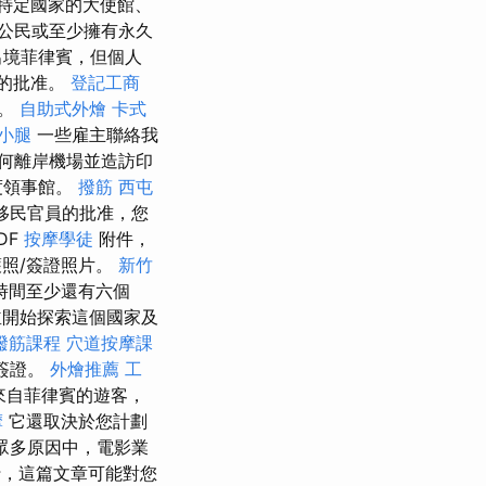
特定國家的大使館、
公民或至少擁有永久
出境菲律賓，但個人
的批准。
登記工商
起。
自助式外燴
卡式
 小腿
一些雇主聯絡我
何離岸機場並造訪印
度領事館。
撥筋
西屯
室移民官員的批准，您
DF
按摩學徒
附件，
照/簽證照片。
新竹
時間至少還有六個
並開始探索這個國家及
撥筋課程
穴道按摩課
簽證。
外燴推薦
工
來自菲律賓的遊客，
摩
它還取決於您計劃
眾多原因中，電影業
，這篇文章可能對您