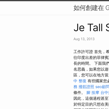
如何創建在 Go
Je Tall
Aug 13, 2013
工作許可證 首先，
往印度出差的菲律賓
長的時間。 下面我
名思義，如果您以遊
區，您可以在地方當
中 整復
有些國家您
務
撥筋證照
seo顧
條件。
腳 按摩
台中
因此，這個過程甚
於特定目的只想在