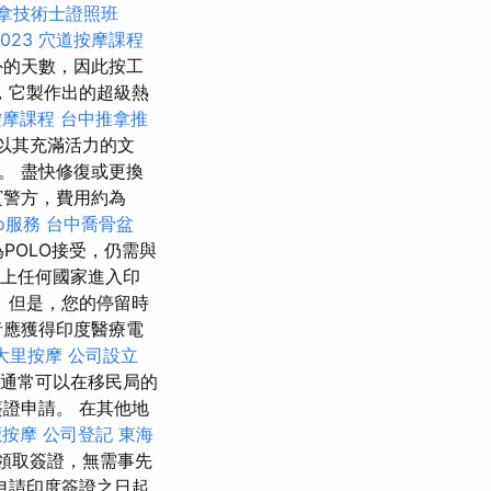
拿技術士證照班
023
穴道按摩課程
外的天數，因此按工
，它製作出的超級熱
按摩課程
台中推拿推
以其充滿活力的文
。 盡快修復或更換
賓警方，費用約為
eo服務
台中喬骨盆
POLO接受，仍需與
上任何國家進入印
 但是，您的停留時
者應獲得印度醫療電
大里按摩
公司設立
通常可以在移民局的
證申請。 在其他地
鹿按摩
公司登記
東海
領取簽證，無需事先
申請印度簽證之日起