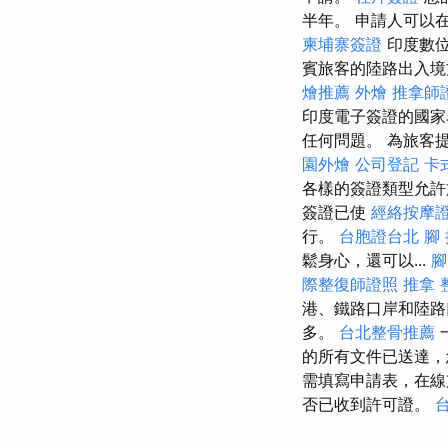
半年。 申請人可以
柬埔寨簽證
印度數位
賓旅客的陸路出入
燴推薦
外燴
推拿師
印度電子簽證的國家
任何問題。 為旅客
園外燴
公司登記
卡
各樣的簽證類型允許
簽證已使
經絡按摩
行。
台胞證台北
腳
鬆身心，還可以...
腳
際整復師證照
推拿 
港、鐵路口岸和陸路
多。
台北整骨推薦
的所有文件已送達，
需填寫申請表，在
否已收到許可證。