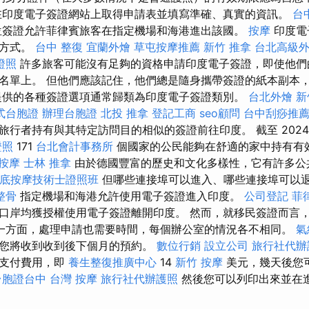
在印度電子簽證網站上取得申請表並填寫準確、真實的資訊。
台
簽證允許菲律賓旅客在指定機場和海港進出該國。
按摩
印度電
境方式。
台中 整復
宜蘭外燴
草屯按摩推薦
新竹 推拿
台北高級
證照
許多旅客可能沒有足夠的資格申請印度電子簽證，即使他們
名單上。 但他們應該記住，他們總是隨身攜帶簽證的紙本副本
提供的各種簽證選項通常歸類為印度電子簽證類別。
台北外燴
新
式台胞證
辦理台胞證
北投 推拿
登記工商
seo顧問
台中刮痧推
旅行者持有與其特定訪問目的相似的簽證前往印度。 截至 202
證照
171
台北會計事務所
個國家的公民能夠在舒適的家中持有有
 按摩
士林 推拿
由於德國豐富的歷史和文化多樣性，它有許多公
底按摩技術士證照班
但哪些連接埠可以進入、哪些連接埠可以
整骨
指定機場和海港允許使用電子簽證進入印度。
公司登記
菲
口岸均獲授權使用電子簽證離開印度。 然而，就移民簽證而言
一方面，處理申請也需要時間，每個辦公室的情況各不相同。
氣
您將收到收到後下個月的預約。
數位行銷
設立公司
旅行社代辦
線支付費用，即
養生整復推廣中心
14
新竹 按摩
美元，幾天後您
台胞證台中
台灣 按摩
旅行社代辦護照
然後您可以列印出來並在