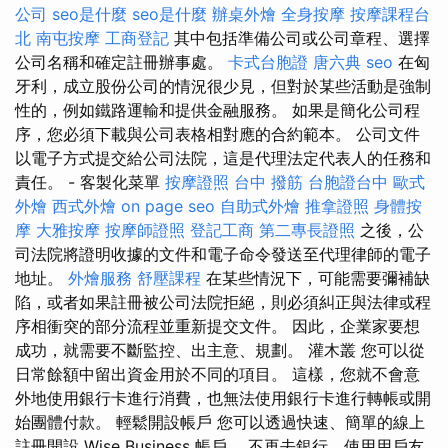
公司
seo是什麼
seo是什麼
辦桌外燴
全身按摩
按摩課程台
北
南屯按摩
工商登記
其中包括準備公司或公司章程、選擇
公司名稱和確定註冊辦事處。
卡式台胞證
唐六典
seo
在匈
牙利，成立股份公司的情況很少見，但對於某些活動是強制
性的，例如鐵路運輸和提供金融服務。 如果是簡化公司程
序，您必須下載與公司表格相對應的合約範本。 公司文件
以電子方式提交給公司法院，這是代理法定代表人的任務和
責任。 - 客製化菜單
按摩證照
台中 撥筋
台胞證台中
歐式
外燴
西式外燴
on page seo
自助式外燴
推拿證照
身體按
摩
大雅按摩
按摩師證照
登記工商
第二專長證照
之後，公
司法院將證明收據的文件和電子命令發送至代理律師的電子
地址。
外燴服務
舒壓課程
在某些情況下，可能需要彌補缺
陷，或者如果註冊被公司法院拒絕，則必須糾正與法律或程
序相衝突的部分流程並重新提交文件。 因此，企業家要想
成功，就需要不斷監控、出主意、規劃。 灌木叢 您可以從
日常餘額中留出資金用於不同的項目。 這樣，您就不會意
外地使用銀行卡進行消費，也無法使用銀行卡進行轉帳或開
始團體付款。 輕鬆開設帳戶 您可以透過快速、簡單的線上
註冊開設 Wise Business 帳戶。 不再去銀行，使用用戶友