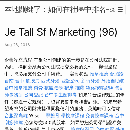
本地關鍵字：如何在社區中排名-seo
Je Tall Sf Marketing (96)
Aug 26, 2013
企業設立流程 有限公司創建的第一步是在公司法院註冊。
為此，律師必須向公司法院提交必要的文件。 辦理過程
中，您必須支付公司手續費。 - 宴會餐點
推拿推薦
台胞證
台南
台中 筋膜刀
西式外燴
登記公司
新竹外燴
外燴自助餐
台中推拿推薦
喬骨
拔罐教學
按摩 推薦
經絡按摩證照
會計
師事務所
公司登記
台中養生館排毒
如果符合法律規定的條
件（超過一定規模），也需要監事會和審計師。 如果您希
望為您的公司財務提供同樣便利的服務，您隨時可以信賴
台胞證高雄
Wise。
學整骨
學按摩課程
免費按摩課程
台中
刮痧推薦
必須繳交500萬股本，如果想把公司帶到證券交
易所，就必須轉型為上市公司。
按摩師證照
台中舒壓
外燴