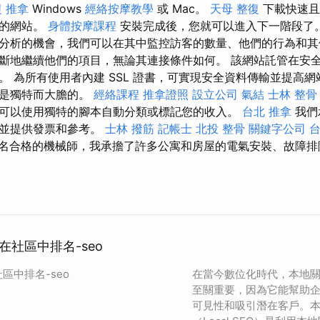
 推拿
Windows
經絡按摩教學
或 Mac。
天母 整復
下載快速且
您的網站。
身體按摩課程
安裝完成後，您就可以進入下一階段了
分析的機會，我們可以在其中監控訪客的數量、他們的行為和其
斷地繼續他們的項目，無論其連接條件如何。 該網站託管在安
。 為所有使用者內建 SSL 證書，可實現安全資料傳輸並提高網
還是獨特而大膽的。
經絡課程
推拿證照
設立公司
氣結
士林 整骨
可以使用獨特的腳本自動分類或標記您的收入。
台北 推拿
我們
，並提供發票和參考。
士林 撥筋
記帳士
北投 整骨
關鍵字公司
名合格的機械師，我承擔了許多公寓和房屋的電氣安裝、故障排
社區中排名-seo
區中排名-seo
在當今數位化時代，本地
至關重要，因為它能幫助
可見性和吸引潛在客戶。