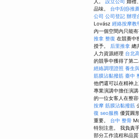
人。
設立公司
婚禮
品味。
台中刮痧推
公司
公司登記
辦理
Lovász
經絡按摩教
內一個空間內只能
推拿 整復
在競賽中
授予。
后里推拿
總
人力資源經理
台北
的競爭中獲得了第二
經絡調理證照
養生
筋膜沾黏撥筋
臺中 
他們還可以在精神
專業演講中擔任演
的一位女客人在整容後
按摩
筋膜沾黏撥筋
復
seo服務
優質圓
重要。
台中 整骨
Mo
特別注意。 我負責
部分工作流程和品