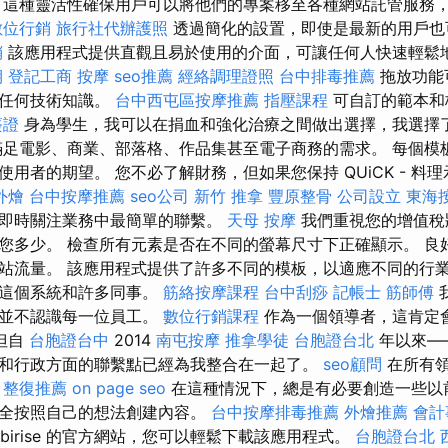
 這種靈活性確保用戶可以將他們的專案移至各種網站託管服務
數位行銷
旅行社代辦護照
透過簡化的設置，即使是最新的用戶也
銷
該應用程式提供直觀且易於使用的介面，可讓任何人快速輕鬆
期
登記工商
按摩
seo推薦
經絡調理證照
台中排毒推薦
拖放功能
要任何技術知識。
台中西屯區按摩推薦
指壓課程
可自訂的範本和
簽證
身為學生，我可以在捐血和強化治療之間做出選擇，我選擇
滿足電影、商業、部落格、作品集甚至電子商務的需求。 每個模
用者的期望。 您不必了解財務，但如果您保持 QUiCK - 料
外燴
台中按摩推薦
seo公司
新竹 推拿
豐原整骨
公司設立
東海
即時關注業務中最簡單的聯繫。
天母 按摩
我們重視您的增值稅
您多少。 檢查所有元素是否在不同的螢幕尺寸下正確顯示。 良
站流量。 該應用程式提供了許多不同的模板，以適應不同的行業
了這個系統和許多同事。
筋絡按摩課程
台中刮痧
記帳士
筋師傅
我並不認識每一位員工。
數位行銷課程
作為一個領導者，這肯定
但自
台胞證台中
2014
南屯按摩
推拿學徒
台胞證台北
年以來—
和行政方面的聯繫點已經為我整合在一起了。
seo顧問
在所有領
。
整復推薦
on page seo
在這種情況下，總是有必要創造一些以
完全按照自己的想法創建內容。
台中按摩排毒推薦
外燴推薦
會計
birise 的官方網站，您可以輕鬆下載該應用程式。
台胞證台北