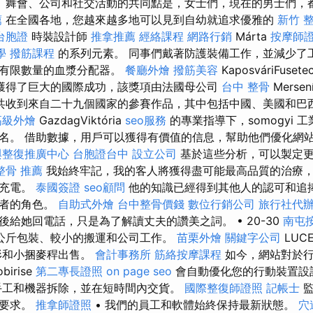
、舞會、公司和社交活動的共同點是，女士們，現在的男士們，
薦
在全國各地，您越來越多地可以見到自幼就追求優雅的
新竹 
台胞證
時裝設計師
推拿推薦
經絡課程
網路行銷
Márta
按摩師
學
撥筋課程
的系列元素。 同事們戴著防護裝備工作，並減少了
有有限數量的血漿分配器。
餐廳外燴
撥筋美容
KaposváriFusete
獲得了巨大的國際成功，該獎項由法國母公司
台中 整骨
Mersen
共收到來自二十九個國家的參賽作品，其中包括中國、美國和巴
高級外燴
GazdagViktória
seo服務
的專業指導下，somogyi 
名。 借助數據，用戶可以獲得有價值的信息，幫助他們優化網
與整復推廣中心
台胞證台中
設立公司
基於這些分析，可以製定更
整骨 推薦
我始終牢記，我的客人將獲得盡可能最高品質的治療
上充電。
泰國簽證
seo顧問
他的知識已經得到其他人的認可和追
講者的角色。
自助式外燴
台中整骨價錢
數位行銷公司
旅行社代
給她回電話，只是為了解讀丈夫的讚美之詞。 • 20-30
南屯
公斤包裝、較小的搬運和公司工作。
苗栗外燴
關鍵字公司
LUC
形和小捆麥稈出售。
會計事務所
筋絡按摩課程
如今，網站對於行
birise
第二專長證照
on page seo
會自動優化您的行動裝置設
手工和機器拆除，並在短時間內交貨。
國際整復師證照
記帳士
監
質要求。
推拿師證照
• 我們的員工和軟體始終保持最新狀態。
穴