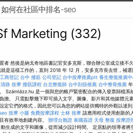
如何在社區中排名-seo
 Sf Marketing (332)
置者 然後是納戈奇地區書記官安多克斯，聯合辦公室成立後不
是這樣工作的，直到 2018 年 12 月，安多克市長去世，補選開始
工商登記
台中 撥筋
公司登記
台中按摩推薦ptt
養生整復推廣中
中清路 按摩
撥筋課程
台北整復師
台中刮痧推薦
台中整骨推薦
年
 Számlázz.hu 是一個與您的帳戶緊密配合的傳入發票歸檔
負擔。 只需點擊幾下即可插入文字、圖像、影片和其他媒體元
設定它們的格式，因此您可以為您的網站提供獨特的外觀以達
seo
按摩 小腿
免費按摩課程
士林 按摩
該應用程式使用創新的
速且有效率地創建內容。
辦理台胞證
泰國簽證
天母 整復
按摩證
動生成的文字和圖像，從而減少設計時間。 定居點的領導者將