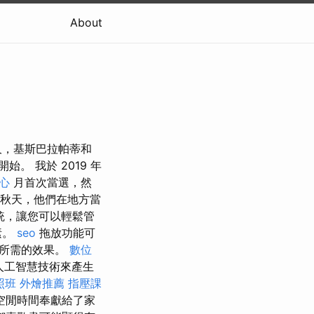
About
久，基斯巴拉帕蒂和
。 我於 2019 年
心
月首次當選，然
秋天，他們在地方當
系統，讓您可以輕鬆管
素。
seo
拖放功能可
到所需的效果。
數位
人工智慧技術來產生
照班
外燴推薦
指壓課
空閒時間奉獻給了家