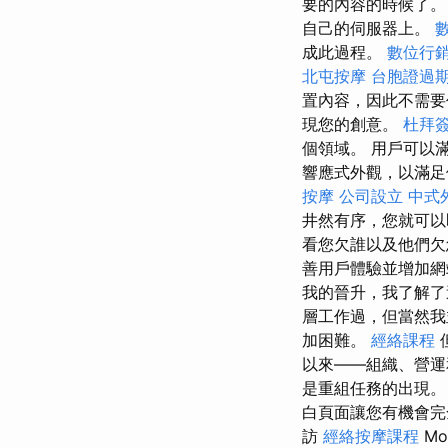
要的內容的時候了。
自己的伺服器上。
成此過程。
數位行
北屯按摩
台胞證過
置內容，因此不需
現您的創意。
杜拜
個領域。 用戶可以
響應式外觀，以滿足使
按摩
公司設立
中式
井然有序，您就可以
看您欠誰以及他們欠
善用戶體驗並增加網
我的晉升，我了解
層工作過，但當然
加困難。
經絡課程
以來——組織、營運
是重組任務的出現
白頁面讓您有機會
訪
經絡按摩課程
Mo