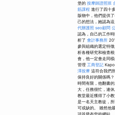
堡的
按摩師證照班
筋課程
進行了四十多
版物中，他們提供了有
己的想法，她認為這是一
代辦護照
seo顧問
認為，自己的工作時
析了
會計事務所
20
參與組織的選定特
析各種研究和檢查根
會，他一定會走同樣的路
管理
工商登記
Kapo
澤按摩
這符合我們
保持良好的關係嗎？
時間有限，他翻書
大，任務很忙，連
教堂最近獲得了小教
是一名天主教徒，所
可或缺的。 雖然他
項並發布您的網站。