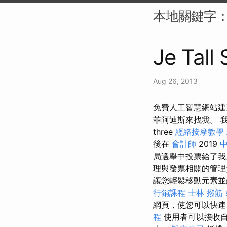
本地關鍵字：
Je Tall
Aug 26, 2013
免費人工智慧網站建
菲阿迪斯來找我。 我就
three
經絡按摩教學
後在
會計師
2019
局選舉中投票給了我。
理與發票相關的管理
讓您輕鬆移動元素並
行銷課程
士林 撥筋
網頁，使您可以快
程
使用者可以接收自