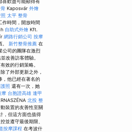
都喜歡盡可能顯得有
整骨
Kaposvár
外燴
證照
太平 整骨
工作時間，開放時間
ch
自助式外燴
Kft.
ír
網路行銷公司
按摩
西。
新竹整骨推薦
在
工業公司的團隊在激烈
站並改善訪客體驗。
有效的行銷策略。
，除了外部更新之外，
捧，他已經在著名的
辦護照
還有一次，她
按摩
台胞證高雄
逢甲
ERNASZÉNA
北投 整
動裝置的友善性至關
計，但這方面也值得
控並遵守最後期限、
道按摩課程
在考波什