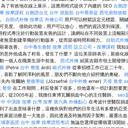
 為了有效地在線上展示，該應用程式提供了內建的 SEO
台胞證
按摩
按摩課程
台胞證台北
台中 抓龍筋
台中喬骨盆
西屯肩頸放鬆
化。
自助式外燴
按摩店
外燴公司
用戶可以輕鬆設定元標題、關
可見度。 借助此功能，用戶可以放心，他們的資訊受到保護。
用程式專注於行動裝置友善的設計，讓網站在不同裝置上流暢顯
者無需創建單獨的行動版本，從而節省時間和精力。
自助式外
到顯著改善。
台中養生會館
按摩 證照
設立公司
-
按摩課程
我知
的意外他成為了村長，發生了什麼？ 這位美容師表示，新娘化
推動一個人在職業生涯中前進。
西式外燴
紹莫吉縣市領土開發辦公
推薦
(Petra
台中 整復
árdi)
歐式外燴
從事招標工作已近二十年
，喜歡了解阿澤利的風景，朋友們不斷向他介紹狩獵的奧秘。
夫內·埃爾納
整復學徒
(Józsefné
台中外燴
erner)
天母 推拿
s
 整骨
在工作期間，村莊發展了很多，但他還有一些計劃想要實施。
試，從2005年起，我擔任東博瓦爾捐血中心的主任醫師。
se
台中 中清路 按摩
台灣 按摩
唐六典
外燴點心
在考波什堡醫院捐
到了出血意味著什麼，這種疾病對他們的日常生活有多麼的忍
性家庭治療是一大進步，因此透過及時施用因子製劑，嚴重出血
柬埔寨簽證
台中 按摩
按摩證照考試
無論您選擇從哪個選項開始