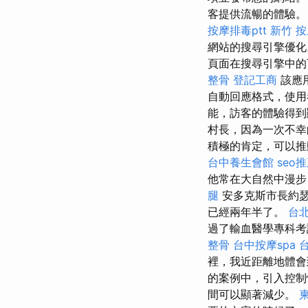
客提供流暢的體驗。
按摩排毒ptt
新竹 
網站的搜尋引擎優
頁面在搜尋引擎中的
整骨
登記工商
該應
自動回應格式，使用
能，訪客的體驗得
村長，因為一次不幸
積極的肯定，可以
台中養生會館
seo
他常在大自然中漫步
腿
安多克斯市長約瑟
已經兩年半了。
台北
過了輸血醫學專科考
整骨
台中按摩spa
裡，我近距離地體會
的案例中，引入控制
間可以顯著減少。