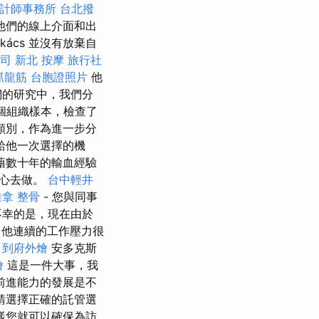
計師事務所
台北撥
他們的線上介面和出
ács 並沒有放棄自
司
新北 按摩
旅行社
抓龍筋
台胞證照片
他
們的研究中，我們分
個組織樣本，檢查了
類別，作為進一步分
給他一次選擇的機
藉數十年的輸血經驗
用心去做。
台中輕井
推拿 整骨
- 您與同事
不幸的是，現在由於
他連續的工作壓力很
到府外燴
安多克斯
燴
這是一件大事，我
前進能力的發展是不
請選擇正確的託管選
樣您就可以確保為訪