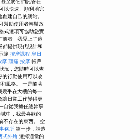
，甚至將它們託管在
可以快速、順利地完
地創建自己的網站。
可幫助使用者輕鬆放
格式選項可協助您實
了前者，我愛上了這
板都提供現代設計和
理示範
按摩課程
烏日
按摩
頭痛 按摩
帳戶
狀況，您隨時可以查
好的行動使用可以改
和風格。 一是隨著
我幾乎在大樓的每一
會讓日常工作變得更
—自從我擔任總幹事
域中，我最喜歡的
前不存在的東西。 空
事務所
第一步，請造
西式外燴
選擇適當的