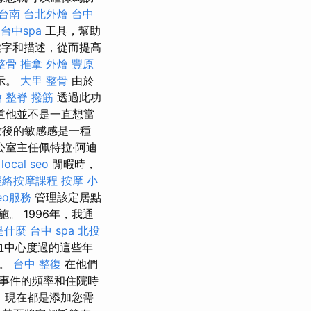
台南
台北外燴
台中
台中spa
工具，幫助
鍵字和描述，從而提高
整骨 推拿
外燴
豐原
示。
大里 整骨
由於
燴
整脊
撥筋
透過此功
道他並不是一直想當
妝後的敏感感是一種
室主任佩特拉·阿迪
。
local seo
閒暇時，
經絡按摩課程
按摩 小
eo服務
管理該定居點
 1996年，我通
o是什麼
台中 spa
北投
血中心度過的這些年
受。
台中 整復
在他們
事件的頻率和住院時
，現在都是添加您需