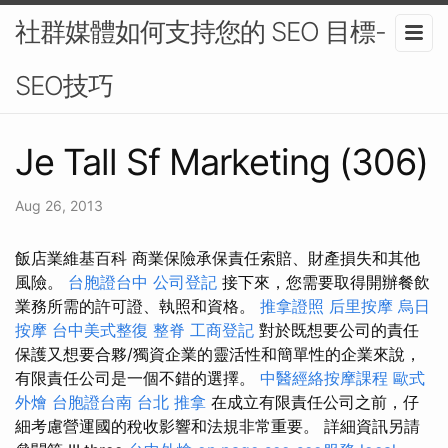
社群媒體如何支持您的 SEO 目標-
SEO技巧
Je Tall Sf Marketing (306)
Aug 26, 2013
飯店業維基百科 商業保險承保責任索賠、財產損失和其他
風險。
台胞證台中
公司登記
接下來，您需要取得開辦餐飲
業務所需的許可證、執照和資格。
推拿證照
后里按摩
烏日
按摩
台中美式整復
整脊
工商登記
對於既想要公司的責任
保護又想要合夥/獨資企業的靈活性和簡單性的企業來說，
有限責任公司是一個不錯的選擇。
中醫經絡按摩課程
歐式
外燴
台胞證台南
台北 推拿
在成立有限責任公司之前，仔
細考慮營運國的稅收影響和法規非常重要。 詳細資訊另請