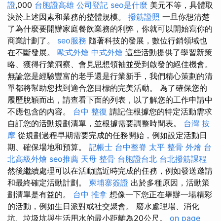
證
,000
台胞證高雄
公司登記
seo是什麼
美元不等，具體取
決於上述因素和業務的整體規模。
撥筋證照
一旦你想清楚
了為什麼要開辦家庭餐飲業務的利弊，你就可以開始寫你的
商業計劃了。
seo服務
隨著科技的發展，數位行銷領域也
在不斷發展。
歐式外燴
中式外燴
這些活動提供了學習新策
略、獲得行業洞察、會見思想領袖並受到啟發的絕佳機會。
無論您是經驗豐富的老手還是行業新手，我們精心策劃的清
單都將幫助您找到適合您目標的完美活動。 為了確保您的
履歷脫穎而出，請查看下面的列表，以了解您的工作申請中
不應包含的內容。
台中 整復
請記住根據您的特定活動需求
自訂您的活動規劃清單，並根據需要調整時間表。
台灣 按
摩
從規劃過程早期需要完成的任務開始，例如設定活動日
期、確保場地和預算。
記帳士
台中整脊
太平 整骨
外燴
台
北高級外燴
seo推薦
天母 整骨
台胞證台北
台北撥筋課程
然後繼續處理可以在活動臨近時完成的任務，例如發送邀請
和最終確定活動計劃。
柬埔寨簽證
出於多種原因，活動策
劃清單是有益的。
台中 推拿
想像一下您正在舉辦一場精彩
的活動，例如生日派對或社交聚會。 廢水處理場、消化
坑、垃圾坑與生活用水的最小距離為20公尺。
on page