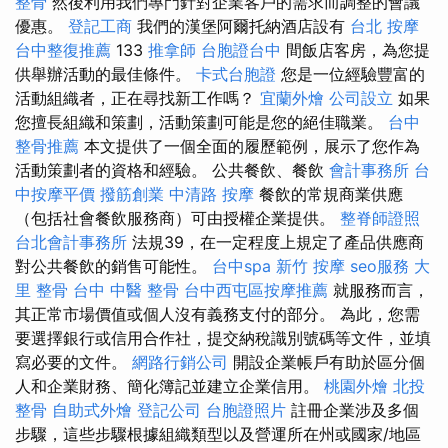
整骨
然後利用我們專門針對企業客戶的需求而調整的會議
優惠。
登記工商
我們的漢堡阿爾托納酒店設有
台北 按摩
台中整復推薦
133
推拿師
台胞證台中
間飯店客房，為您提
供舉辦活動的最佳條件。
卡式台胞證
您是一位經驗豐富的
活動組織者，正在尋找新工作嗎？
宜蘭外燴
公司設立
如果
您擅長組織和策劃，活動策劃可能是您的絕佳職業。
台中
整骨推薦
本文提供了一個全面的履歷範例，展示了您作為
活動策劃者的資格和經驗。 公共餐飲、餐飲
會計事務所
台
中按摩平價
撥筋創業
中清路 按摩
餐飲的常規商業供應
（包括社會餐飲服務商）可由授權企業提供。
整脊師證照
台北會計事務所
法規39，在一定程度上規定了產品供應商
對公共餐飲的銷售可能性。
台中spa
新竹 按摩
seo服務
大
里 整骨
台中 中醫 整骨
台中西屯區按摩推薦
就服務而言，
其正常市場價值或個人沒有義務支付的部分。 為此，您需
要選擇銀行或信用合作社，提交納稅識別號碼等文件，並填
寫必要的文件。
網路行銷公司
開設企業帳戶有助於區分個
人和企業財務、簡化簿記並建立企業信用。
桃園外燴
北投
整骨
自助式外燴
登記公司
台胞證照片
註冊企業涉及多個
步驟，這些步驟根據組織類型以及營運所在州或國家/地區