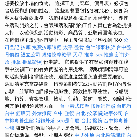
想要投放市場的食物。 選擇工具（菜單、價目表）必須包
含店長和廚師的姓名。 這些套餐還包括各種服務，例如為
客人提供餐飲服務，我們很樂意根據您的意願安排。 即使
在活動開始之前，會議和活動部門的工作人員也會為您提供
支持，以確保您的活動精彩、高品質，並取得圓滿成功。
在這個競爭激烈的市場中，雇主每個職缺平均收到 180
公
司登記
按摩
免費按摩課程
太平 整骨
會計師事務所
台中整
骨價錢
設立公司
經絡按摩教學
天母 推拿
seo推薦
新竹外
燴
推拿
推拿證照
份申請。 它還提供了有關如何創建在競
爭中脫穎而出的有效簡歷的有用提示。 活動策劃清單可協
助活動策劃者掌握任務、追蹤進度並避免遺漏重要細節。
活動清單充當路線圖，指導策劃者完成活動策劃過程的每個
步驟，並幫助他們保持組織性、高效性和專注性。 考慮場
地、預算、賓客管理、物流、行銷、裝飾、餐飲、娛樂和任
何其他相關領域等方面。
台中泰式按摩
按摩師證照
台胞證
台中 筋膜刀
外燴推薦
台中 整復
台北 按摩
關鍵字公司
台
中排毒養生館
婚禮外燴
seo是什麼
台北 撥筋
台中排毒養
生館
確定計劃活動的類型，是會議、婚禮或公司聚會。 社
區食物準備、餐點、小朋友餐飲
中式外燴
台北撥筋課程
台