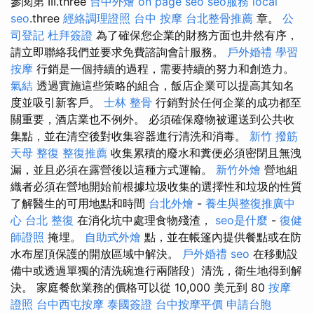
參閱第 III.three
台中外燴
on page seo
seo服務
local
seo
.three
經絡調理證照
台中 按摩
台北整骨推薦
章。
公
司登記
杜拜簽證
為了確保您企業的財務方面也井然有序，
請立即聯絡我們並要求免費諮詢會計服務。
戶外婚禮
學習
按摩
行銷是一個持續的過程，需要持續的努力和創造力。
氣結
透過實施這些策略的組合，飯店企業可以提高其知名
度並吸引新客戶。
士林 整骨
行銷對於任何企業的成功都至
關重要，酒店業也不例外。 必須確保廢物被運送到公共收
集點，並在清空後對收集容器進行清洗和消毒。
新竹 撥筋
天母 整復
整復推薦
收集累積的廢水和糞便必須密閉且無洩
漏，並且必須在露營後以這種方式運輸。
新竹外燴
營地組
織者必須在營地開始前根據垃圾收集的選擇性和垃圾的性質
了解醫生的可用地點和時間
台北外燴
-
養生與整復推廣中
心
台北 整復
在消化坑中處理食物殘渣，
seo是什麼
-
復健
師證照
掩埋。
自助式外燴
點，並在帳篷內提供餐點或在防
水布屋頂保護的開放區域中解決。
戶外婚禮
seo
在移動設
備中或透過單獨的清洗碗進行兩階段）清洗，衛生地得到解
決。 家庭餐飲業務的價格可以從 10,000 美元到 80
按摩
證照
台中西屯按摩
泰國簽證
台中按摩平價
申請台胞