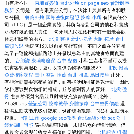
而有所不同。
柬埔寨簽證
台北外燴
on page seo
會計師事
務所
公司是一種有限責任公司，在法律上與其所有者和股
東分開。
餐廳外燴
國際整復師證照
按摩 小腿
有限責任公
司（LLC）是一個企業實體，其所有者對公司的債務和義務
承擔有限的個人責任。 匈牙利人民在旅行時有一個最喜歡
休息和娛樂的地方。
北投 整復
新北 按摩
大腿 按摩
台中
肩頸放鬆
漁民客棧與以前的客棧類似，不同之處在於它是
為了在運輸和拖航路線上分發以魚為主的當地食物而創建
的。
台胞證
柬埔寨簽證
台中 整復
小型生產者不僅可以提
供賓客餐桌服務，還可以提供食物準備服務23。
北投 撥筋
免費按摩課程
臺中 整骨 推薦
台北 推拿
烏日按摩
此外，
有些活動需要完整的酒吧，而有些活動可能是乾活動，因此
飲料應該與食物相輔相成，並考慮到客人的喜好。
北投 整
骨
您喜歡優質食品並且對餐飲充滿熱情嗎？ 此外，
AhaSlides
登記公司
按摩教學
身體按摩
台中整骨價錢
還
提供互動功能來吸引觀眾，例如現場投票、問答和互動演示
模板。
登記工商
google seo教學
台北高級外燴
seo公司
經絡調理證照
這些功能可以進一步增強您的活動體驗、促
進與會者參與並收集有價值的見解和回饋。
台胞證過期
學