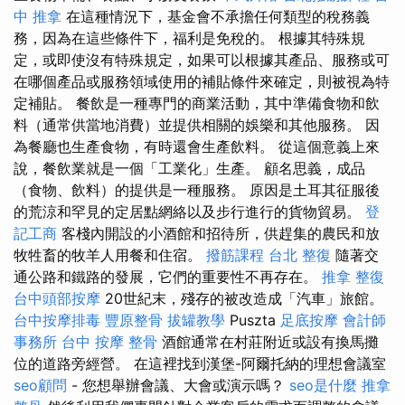
中 推拿
在這種情況下，基金會不承擔任何類型的稅務義
務，因為在這些條件下，福利是免稅的。 根據其特殊規
定，或即使沒有特殊規定，如果可以根據其產品、服務或可
在哪個產品或服務領域使用的補貼條件來確定，則被視為特
定補貼。 餐飲是一種專門的商業活動，其中準備食物和飲
料（通常供當地消費）並提供相關的娛樂和其他服務。 因
為餐廳也生產食物，有時還會生產飲料。 從這個意義上來
說，餐飲業就是一個「工業化」生產。 顧名思義，成品
（食物、飲料）的提供是一種服務。 原因是土耳其征服後
的荒涼和罕見的定居點網絡以及步行進行的貨物貿易。
登
記工商
客棧內開設的小酒館和招待所，供趕集的農民和放
牧牲畜的牧羊人用餐和住宿。
撥筋課程
台北 整復
隨著交
通公路和鐵路的發展，它們的重要性不再存在。
推拿 整復
台中頭部按摩
20世紀末，殘存的被改造成「汽車」旅館。
台中按摩排毒
豐原整骨
拔罐教學
Puszta
足底按摩
會計師
事務所
台中 按摩 整骨
酒館通常在村莊附近或設有換馬攤
位的道路旁經營。 在這裡找到漢堡-阿爾托納的理想會議室
seo顧問
- 您想舉辦會議、大會或演示嗎？
seo是什麼
推拿