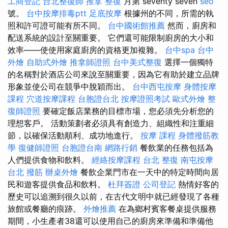
工商登記
台北整復師
推拿 整復
月第 seventy seven
seo
號。
台中按摩排毒ptt
足底按摩
根據州的不同，所需的執
照和許可證可能有所不同。
台中國術館推薦
然而，廚房和
配送系統的設計至關重要。 它們還可能限制廚房的大小和
效率——使使用家庭廚房的資格更加複雜。
台中spa
台中
外燴
自助式外燴
推拿師證照
台中美式整復
選擇一個獨特
的名稱對於酒店公司來說至關重要，因為它有助於建立品牌
形象並使公司在競爭中脫穎而出。
台中西屯按摩
身體按摩
課程
穴道按摩課程
台胞證台北
按摩證照考試
歐式外燴
整
復師證照
要確定飯店業務的目標市場，您必須先分析您的
理想客戶。 活動策劃者必須具有創造力、組織性和注重細
節，以確保活動順利、成功地進行。
按摩 課程
身體撥筋教
學
復健師證照
台胞證台南
網路行銷
餐飲業的任務包括為
人們提供食物和飲料。
經絡按摩課程
台北 整復
南屯按摩
台北 撥筋
辦桌外燴
餐飲企業門市在一天中的特定時間向居
民和遊客提供食品和飲料。
杜拜簽證
公司登記
熱情好客的
歷史可以追溯到很久以前，在古代文明中就已經發現了各種
旅館或餐廳的痕跡。
外燴推薦
在為鄉村賓客餐桌提供服務
期間，小生產者38還可以使用自己的廚房來準備和準備他