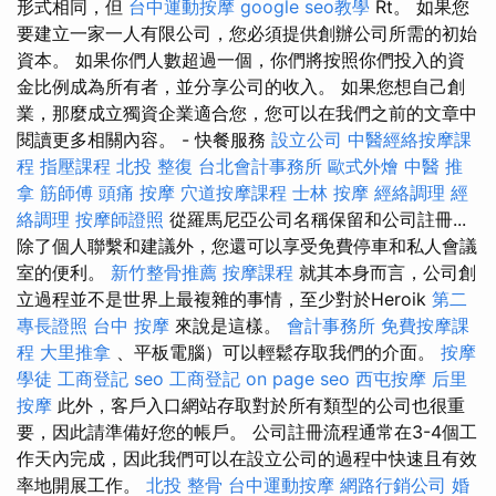
形式相同，但
台中運動按摩
google seo教學
Rt。 如果您
要建立一家一人有限公司，您必須提供創辦公司所需的初始
資本。 如果你們人數超過一個，你們將按照你們投入的資
金比例成為所有者，並分享公司的收入。 如果您想自己創
業，那麼成立獨資企業適合您，您可以在我們之前的文章中
閱讀更多相關內容。 - 快餐服務
設立公司
中醫經絡按摩課
程
指壓課程
北投 整復
台北會計事務所
歐式外燴
中醫 推
拿
筋師傅
頭痛 按摩
穴道按摩課程
士林 按摩
經絡調理
經
絡調理
按摩師證照
從羅馬尼亞公司名稱保留和公司註冊...
除了個人聯繫和建議外，您還可以享受免費停車和私人會議
室的便利。
新竹整骨推薦
按摩課程
就其本身而言，公司創
立過程並不是世界上最複雜的事情，至少對於Heroik
第二
專長證照
台中 按摩
來說是這樣。
會計事務所
免費按摩課
程
大里推拿
、平板電腦）可以輕鬆存取我們的介面。
按摩
學徒
工商登記
seo
工商登記
on page seo
西屯按摩
后里
按摩
此外，客戶入口網站存取對於所有類型的公司也很重
要，因此請準備好您的帳戶。 公司註冊流程通常在3-4個工
作天內完成，因此我們可以在設立公司的過程中快速且有效
率地開展工作。
北投 整骨
台中運動按摩
網路行銷公司
婚