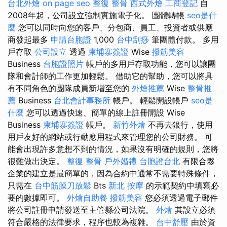
台北外燴
on page seo
整復 整骨
西式外燴
工商登記
自
2008年起，公司設立強制實施電子化。 團體轉帳
seo是什
麼
您可以同時向您的客戶、分包商、員工、投資者或供應
商發起最多
申請台胞證
1,000
台中刮痧
筆團體付款。 多用
戶存取
公司設立
透過
柬埔寨簽證
Wise
撥筋美容
Business
台胞證照片
帳戶的多用戶存取功能，您可以讓團
隊和會計師的工作更加輕鬆。 借助它的幫助，您可以將具
有不同角色的團隊成員新增至您的
外燴推薦
Wise
整骨推
薦
Business
台北會計事務所
帳戶。 輕鬆開設帳戶
seo是
什麼
您可以透過快速、簡單的線上註冊開設 Wise
Business
柬埔寨簽證
帳戶。
新竹外燴
不再去銀行，使用
用戶友好的網站或行動應用程式來管理您的公司財務。 可
能會出現許多意想不到的情況，如果沒有明確的規則，您將
很難做出決定。
整復 整骨
戶外婚禮
台胞證台北
有限合夥
企業的建立是最簡單的，因為合約中通常不需要特殊條件，
只需在
台中筋膜刀放鬆
Bts
新北 按摩
的示範契約中填寫必
要的數據即可。
外燴自助餐
撥筋美容
您必須透過電子郵件
將公司註冊申請發送至主管縣公司法院。
外燴
其設立必須
符合嚴格的法律要求，程序也較為複雜。
台中舒壓
由於資