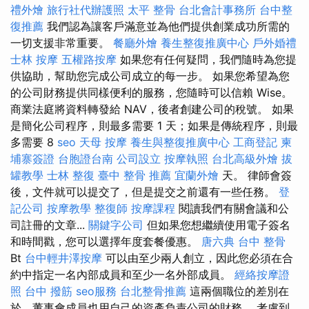
禮外燴
旅行社代辦護照
太平 整骨
台北會計事務所
台中整
復推薦
我們認為讓客戶滿意並為他們提供創業成功所需的
一切支援非常重要。
餐廳外燴
養生整復推廣中心
戶外婚禮
士林 按摩
五權路按摩
如果您有任何疑問，我們隨時為您提
供協助，幫助您完成公司成立的每一步。 如果您希望為您
的公司財務提供同樣便利的服務，您隨時可以信賴 Wise。
商業法庭將資料轉發給 NAV，後者創建公司的稅號。 如果
是簡化公司程序，則最多需要 1 天；如果是傳統程序，則最
多需要 8
seo
天母 按摩
養生與整復推廣中心
工商登記
柬
埔寨簽證
台胞證台南
公司設立
按摩執照
台北高級外燴
拔
罐教學
士林 整復
臺中 整骨 推薦
宜蘭外燴
天。 律師會簽
後，文件就可以提交了，但是提交之前還有一些任務。
登
記公司
按摩教學
整復師
按摩課程
閱讀我們有關會議和公
司註冊的文章...
關鍵字公司
但如果您想繼續使用電子簽名
和時間戳，您可以選擇年度套餐優惠。
唐六典
台中 整骨
Bt
台中輕井澤按摩
可以由至少兩人創立，因此您必須在合
約中指定一名內部成員和至少一名外部成員。
經絡按摩證
照
台中 撥筋
seo服務
台北整骨推薦
這兩個職位的差別在
於，董事會成員也用自己的資產負責公司的財務。 考慮到