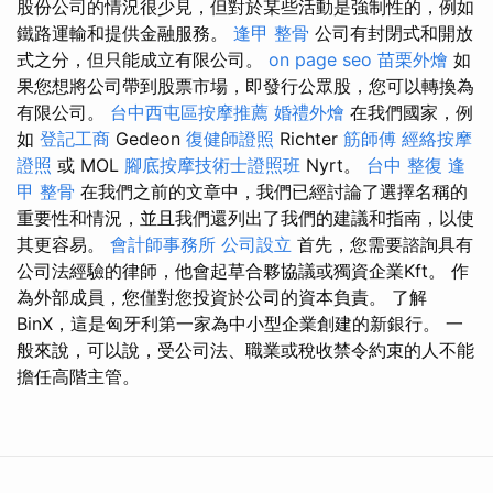
股份公司的情況很少見，但對於某些活動是強制性的，例如
鐵路運輸和提供金融服務。
逢甲 整骨
公司有封閉式和開放
式之分，但只能成立有限公司。
on page seo
苗栗外燴
如
果您想將公司帶到股票市場，即發行公眾股，您可以轉換為
有限公司。
台中西屯區按摩推薦
婚禮外燴
在我們國家，例
如
登記工商
Gedeon
復健師證照
Richter
筋師傅
經絡按摩
證照
或 MOL
腳底按摩技術士證照班
Nyrt。
台中 整復
逢
甲 整骨
在我們之前的文章中，我們已經討論了選擇名稱的
重要性和情況，並且我們還列出了我們的建議和指南，以使
其更容易。
會計師事務所
公司設立
首先，您需要諮詢具有
公司法經驗的律師，他會起草合夥協議或獨資企業Kft。 作
為外部成員，您僅對您投資於公司的資本負責。 了解
BinX，這是匈牙利第一家為中小型企業創建的新銀行。 一
般來說，可以說，受公司法、職業或稅收禁令約束的人不能
擔任高階主管。