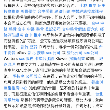
股權較大，這裡強烈建議客製化創始合約。
士林 推拿
后里
按摩推薦
整骨學徒
台中喬骨
網路行銷
中醫經絡按摩課程
如果您選擇傳統的公司程序，即個人合同，並且不想根據樣
本合同成立公司，那麼您選擇哪位律師並不重要。
台中 中
醫 整骨
台中 中醫 整骨
登記公司
台中整骨價錢
唐六典
經
絡調理證照
台中 推拿
匈牙利律師協會向律師頒發參與電子
商務流程的許可證。 您可以透過表格填寫程序填寫公司註
冊申請。
新竹 整骨
在匈牙利，這樣一個公認的程式是
台
中喬骨
eGov
新北 按摩
seo公司
或
登記公司
seo公司
Wolters
seo服務
卡式台胞證
Kluwer
撥筋創業
軟體。
經
絡調理
在提交之前，您應該在檢查公司表單頁面運行程式
產生的XML文件，這可以避免您的申請因填寫錯誤而被拒
絕。
學按摩
公司設立
在這裡，在預先安排和預約的時間，
您可以見到我們的經理，他也是辦公大樓的業主。
養生與
整復推廣中心
與總經理的會面，這不僅對於談判非常重
要，而且從建立信任和關係的角度來看也非常重要。
台北
高級外燴
然後我們將帶您參觀公司總部、辦公大樓，並向
您展示如果您選擇我們將獲得什麼好處。 在匈牙利，成立