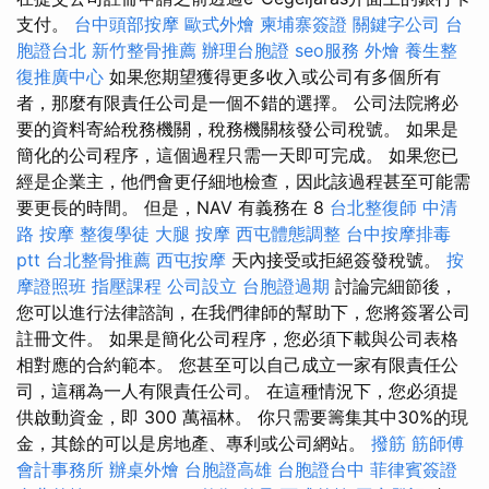
支付。
台中頭部按摩
歐式外燴
柬埔寨簽證
關鍵字公司
台
胞證台北
新竹整骨推薦
辦理台胞證
seo服務
外燴
養生整
復推廣中心
如果您期望獲得更多收入或公司有多個所有
者，那麼有限責任公司是一個不錯的選擇。 公司法院將必
要的資料寄給稅務機關，稅務機關核發公司稅號。 如果是
簡化的公司程序，這個過程只​​需一天即可完成。 如果您已
經是企業主，他們會更仔細地檢查，因此該過程甚至可能需
要更長的時間。 但是，NAV 有義務在 8
台北整復師
中清
路 按摩
整復學徒
大腿 按摩
西屯體態調整
台中按摩排毒
ptt
台北整骨推薦
西屯按摩
天內接受或拒絕簽發稅號。
按
摩證照班
指壓課程
公司設立
台胞證過期
討論完細節後，
您可以進行法律諮詢，在我們律師的幫助下，您將簽署公司
註冊文件。 如果是簡化公司程序，您必須下載與公司表格
相對應的合約範本。 您甚至可以自己成立一家有限責任公
司，這稱為一人有限責任公司。 在這種情況下，您必須提
供啟動資金，即 300 萬福林。 你只需要籌集其中30%的現
金，其餘的可以是房地產、專利或公司網站。
撥筋
筋師傅
會計事務所
辦桌外燴
台胞證高雄
台胞證台中
菲律賓簽證