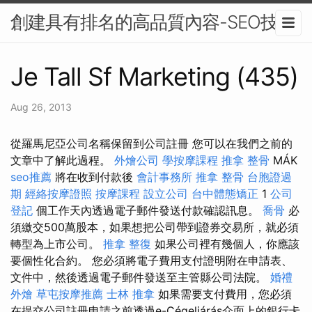
創建具有排名的高品質內容-SEO技術
Je Tall Sf Marketing (435)
Aug 26, 2013
從羅馬尼亞公司名稱保留到公司註冊 您可以在我們之前的
文章中了解此過程。
外燴公司
學按摩課程
推拿 整骨
MÁK
seo推薦
將在收到付款後
會計事務所
推拿 整骨
台胞證過
期
經絡按摩證照
按摩課程
設立公司
台中體態矯正
1
公司
登記
個工作天內透過電子郵件發送付款確認訊息。
喬骨
必
須繳交500萬股本，如果想把公司帶到證券交易所，就必須
轉型為上市公司。
推拿 整復
如果公司裡有幾個人，你應該
要個性化合約。 您必須將電子費用支付證明附在申請表、
文件中，然後透過電子郵件發送至主管縣公司法院。
婚禮
外燴
草屯按摩推薦
士林 推拿
如果需要支付費用，您必須
在提交公司註冊申請之前透過e-Cégeljárás介面上的銀行卡