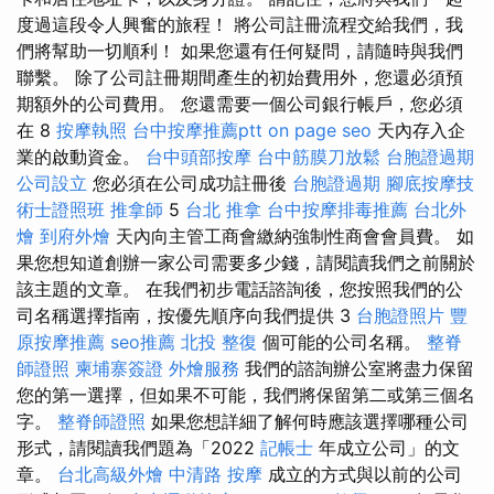
度過這段令人興奮的旅程！ 將公司註冊流程交給我們，我
們將幫助一切順利！ 如果您還有任何疑問，請隨時與我們
聯繫。 除了公司註冊期間產生的初始費用外，您還必須預
期額外的公司費用。 您還需要一個公司銀行帳戶，您必須
在 8
按摩執照
台中按摩推薦ptt
on page seo
天內存入企
業的啟動資金。
台中頭部按摩
台中筋膜刀放鬆
台胞證過期
公司設立
您必須在公司成功註冊後
台胞證過期
腳底按摩技
術士證照班
推拿師
5
台北 推拿
台中按摩排毒推薦
台北外
燴
到府外燴
天內向主管工商會繳納強制性商會會員費。 如
果您想知道創辦一家公司需要多少錢，請閱讀我們之前關於
該主題的文章。 在我們初步電話諮詢後，您按照我們的公
司名稱選擇指南，按優先順序向我們提供 3
台胞證照片
豐
原按摩推薦
seo推薦
北投 整復
個可能的公司名稱。
整脊
師證照
柬埔寨簽證
外燴服務
我們的諮詢辦公室將盡力保留
您的第一選擇，但如果不可能，我們將保留第二或第三個名
字。
整脊師證照
如果您想詳細了解何時應該選擇哪種公司
形式，請閱讀我們題為「2022
記帳士
年成立公司」的文
章。
台北高級外燴
中清路 按摩
成立的方式與以前的公司