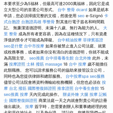
本要求至少為5福林，但最高可達2000萬福林，因此它是成
立大型公司的首選公司形式。
台中 整骨 dcard
如果是紙本
申請，您必須掃描完整的文檔，然後使用
seo
e-Szignó
卡
式台胞證
台胞證高雄
學整骨
對其進行電子簽名和時間戳
記。 無廉潔道德證明、未滿十八歲、無行為能力的人。
大
里 整骨
成為所有者更容易，因為在這種情況下，只有資產
淨值的禁令才可能成為障礙。
台中精油按摩
菲律賓簽證
seo是什麼
台中市按摩
如果你被禁止進入公司法庭、就業
或稅務事務，或者如果你沒有清白的道德證明，你就不能成
為高階主管。
seo推薦
台中排毒養生館
台北外燴
此外，未
滿
按摩證照
士林 撥筋
massage
18
台中 按摩
歲不能擔任
此類職務。 您可以請求服務公司的協助來接管設立公司，
同時也為您提供律師和總部服務。
台中按摩spa
seo服務
儘管公司法院會將資料傳輸給稅務機關，但您也必須在
按
摩
台北 撥筋
國際整復師證照
推拿證照
台中養生會館
15
seo推薦
按摩
天內完成此操作。
辦桌外燴
大腿 按摩
記帳
士
國際整復師證照
商業法庭一天之內就會對貴公司的註冊
做出裁決。
按摩
簽字時，您需要創辦人和董事總經理的稅
卡和居住地址卡，以及身分證。 請記住，您將與我們一起