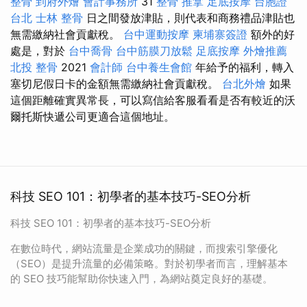
整骨
到府外燴
會計事務所
31
整骨 推拿
足底按摩
台胞證
台北
士林 整骨
日之間發放津貼，則代表和商務禮品津貼也
無需繳納社會貢獻稅。
台中運動按摩
柬埔寨簽證
額外的好
處是，對於
台中喬骨
台中筋膜刀放鬆
足底按摩
外燴推薦
北投 整骨
2021
會計師
台中養生會館
年給予的福利，轉入
塞切尼假日卡的金額無需繳納社會貢獻稅。
台北外燴
如果
這個距離確實異常長，可以寫信給客服看看是否有較近的沃
爾托斯快遞公司更適合這個地址。
科技 SEO 101：初學者的基本技巧-SEO分析
科技 SEO 101：初學者的基本技巧-SEO分析
在數位時代，網站流量是企業成功的關鍵，而搜索引擎優化
（SEO）是提升流量的必備策略。對於初學者而言，理解基本
的 SEO 技巧能幫助你快速入門，為網站奠定良好的基礎。