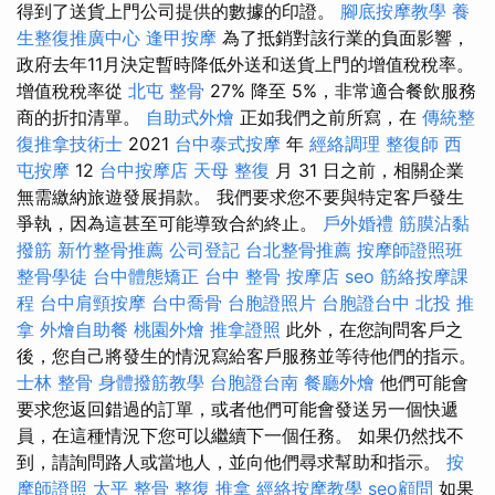
得到了送貨上門公司提供的數據的印證。
腳底按摩教學
養
生整復推廣中心
逢甲按摩
為了抵​​銷對該行業的負面影響，
政府去年11月決定暫時降低外送和送貨上門的增值稅稅率。
增值稅稅率從
北屯 整骨
27% 降至 5%，非常適合餐飲服務
商的折扣清單。
自助式外燴
正如我們之前所寫，在
傳統整
復推拿技術士
2021
台中泰式按摩
年
經絡調理
整復師
西
屯按摩
12
台中按摩店
天母 整復
月 31 日之前，相關企業
無需繳納旅遊發展捐款。 我們要求您不要與特定客戶發生
爭執，因為這甚至可能導致合約終止。
戶外婚禮
筋膜沾黏
撥筋
新竹整骨推薦
公司登記
台北整骨推薦
按摩師證照班
整骨學徒
台中體態矯正
台中 整骨
按摩店
seo
筋絡按摩課
程
台中肩頸按摩
台中喬骨
台胞證照片
台胞證台中
北投 推
拿
外燴自助餐
桃園外燴
推拿證照
此外，在您詢問客戶之
後，您自己將發生的情況寫給客戶服務並等待他們的指示。
士林 整骨
身體撥筋教學
台胞證台南
餐廳外燴
他們可能會
要求您返回錯過的訂單，或者他們可能會發送另一個快遞
員，在這種情況下您可以繼續下一個任務。 如果仍然找不
到，請詢問路人或當地人，並向他們尋求幫助和指示。
按
摩師證照
太平 整骨
整復 推拿
經絡按摩教學
seo顧問
如果