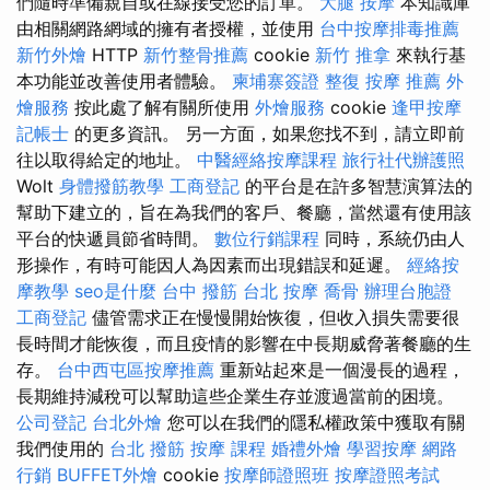
們隨時準備親自或在線接受您的訂單。
大腿 按摩
本知識庫
由相關網路網域的擁有者授權，並使用
台中按摩排毒推薦
新竹外燴
HTTP
新竹整骨推薦
cookie
新竹 推拿
來執行基
本功能並改善使用者體驗。
柬埔寨簽證
整復
按摩 推薦
外
燴服務
按此處了解有關所使用
外燴服務
cookie
逢甲按摩
記帳士
的更多資訊。 另一方面，如果您找不到，請立即前
往以取得給定的地址。
中醫經絡按摩課程
旅行社代辦護照
Wolt
身體撥筋教學
工商登記
的平台是在許多智慧演算法的
幫助下建立的，旨在為我們的客戶、餐廳，當然還有使用該
平台的快遞員節省時間。
數位行銷課程
同時，系統仍由人
形操作，有時可能因人為因素而出現錯誤和延遲。
經絡按
摩教學
seo是什麼
台中 撥筋
台北 按摩
喬骨
辦理台胞證
工商登記
儘管需求正在慢慢開始恢復，但收入損失需要很
長時間才能恢復，而且疫情的影響在中長期威脅著餐廳的生
存。
台中西屯區按摩推薦
重新站起來是一個漫長的過程，
長期維持減稅可以幫助這些企業生存並渡過當前的困境。
公司登記
台北外燴
您可以在我們的隱私權政策中獲取有關
我們使用的
台北 撥筋
按摩 課程
婚禮外燴
學習按摩
網路
行銷
BUFFET外燴
cookie
按摩師證照班
按摩證照考試