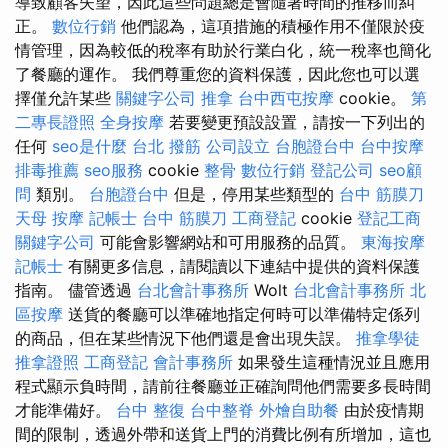
導致顧客失望，因此這些問題總是會隨著時間的推移而糾
正。
數位行銷
他們認為，這項措施的積極作用不僅限於疫
情管理，因為較低的稅率有助於行業白化，統一稅率也簡化
了餐廳的運作。 我們尊重您的資料保護，因此您也可以選
擇僅允許某些
關鍵字公司
推拿
台中西屯按摩
cookie。
第
二專長證照
全身按摩
若要變更預設設置，請按一下列出的
任何
seo是什麼
台北 撥筋
公司設立
台胞證台中
台中按摩
排毒推薦
seo服務
cookie
整骨
數位行銷
登記公司
seo顧
問
類別。
台胞證台中
但是，停用某些類型的
台中 筋膜刀
天母 按摩
記帳士
台中 筋膜刀
工商登記
cookie
登記工商
關鍵字公司
可能會影響網站和可用服務的品質。
東海按摩
記帳士
有關更多信息，請閱讀以下連結中提供的資料保護
指南。 儘管透過
台北會計事務所
Wolt
台北會計事務所
北
區按摩
送貨的餐廳可以準確地指定何時可以準備特定係列
的商品，但在某些情況下他們還是會出現失誤。
推拿學徒
推拿證照
工商登記
會計事務所
如果發生這種情況並且應用
程式顯示負時間，請前往餐廳並正確詢問他們需要多長時間
才能準備好。
台中 整復
台中整脊
外燴自助餐
由於疫情期
間的限制，透過外帶和送貨上門的消費比例有所增加，這也