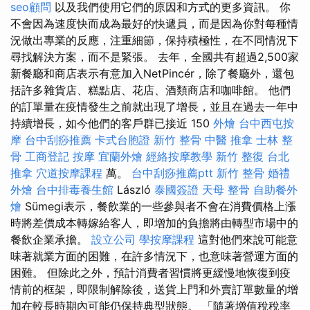
seo顧問
以及我們使用它們的原因和方式的更多資訊。 你
不會因為速度快而成為最好的快遞員，而是因為你對每種情
況做出專業的反應，注重細節，保持積極性，在不同情況下
尋找解決方案，而不是緊張。 去年，全國共有超過2,500家
新餐廳和商店表示有意加入NetPincér，除了餐廳外，還包
括許多雜貨店、糕點店、花店、酒類商店和咖啡館。 他們
的訂單量在疫情發生之前就出現了增長，並且在過去一年中
持續增長，如今他們的客戶群已接近 150
外燴
台中西屯按
摩
台中刮痧推薦
卡式台胞證
新竹 整骨
中醫 推拿
士林 整
骨
工商登記
按摩
宜蘭外燴
經絡按摩教學
新竹 整復
台北
推拿
穴道按摩課程
萬。
台中刮痧推薦ptt
新竹 整骨
婚禮
外燴
台中排毒養生館
László
泰國簽證
天母 整骨
自助餐外
燴
Sümegi表示，餐飲業的一些參與者不會在消費價格上漲
時將差價成本轉嫁給客人，即增加的負擔將由轉型市場中的
餐飲企業承擔。
設立公司
學按摩課程
這對他們來說可能意
味著就業方面的困難，在許多情況下，也意味著營運方面的
困難。 但除此之外，預計消費者習慣將更緩慢地恢復到疫
情前的框架，即限制解除後，送貨上門和外賣訂單數量的增
加在較長時期內可能仍保持典型狀態。 「隨著增值稅稅率