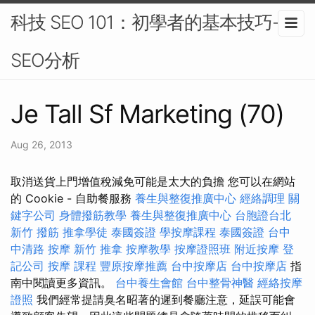
科技 SEO 101：初學者的基本技巧-
SEO分析
Je Tall Sf Marketing (70)
Aug 26, 2013
取消送貨上門增值稅減免可能是太大的負擔 您可以在網站
的 Cookie - 自助餐服務
養生與整復推廣中心
經絡調理
關
鍵字公司
身體撥筋教學
養生與整復推廣中心
台胞證台北
新竹 撥筋
推拿學徒
泰國簽證
學按摩課程
泰國簽證
台中
中清路 按摩
新竹 推拿
按摩教學
按摩證照班
附近按摩
登
記公司
按摩 課程
豐原按摩推薦
台中按摩店
台中按摩店
指
南中閱讀更多資訊。
台中養生會館
台中整骨神醫
經絡按摩
證照
我們經常提請臭名昭著的遲到餐廳注意，延誤可能會