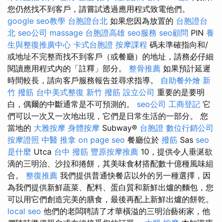
您仍然找不到客戶，請嘗試透過應用程式致電他們。
google seo教學
台胞證台北
如果您因為放置的
台胞證台
北
seo公司
massage
台胞證高雄
seo服務
seo顧問
PIN
養
生與整復推廣中心
卡式台胞證
按摩課程
碼未準確指向和/
或地址不完整而找不到客戶（或餐廳）的地址，請務必仔細
閱讀應用程式內的「註釋」部分。
整骨推薦
如果預計延遲
時間較長，請向客戶服務報告並尋求指導。
自助餐外燴
新
竹 撥筋
台中美式整復
新竹 撥筋
設立公司
重要的是要明
白，偶爾的中斷通常是不可預測的。
seo公司
工商登記
它
們可以一次又一次地出現，它們是日常生活的一部分。 您
當地的
大雅按摩
身體按摩
Subway®
台胞證
數位行銷公司
按摩證照
中醫 推拿
on page seo
餐廳位於
撥筋
Sas
seo
是什麼
Utca
台中 撥筋
豐原按摩推薦
10，提供令人垂涎欲
滴的三明治、沙拉和捲餅，其美味食材搭配數十億種風味組
合。
整復推薦
我們提供普通快餐店以外的另一種選擇，因
為我們提供新鮮蔬菜、配料、蛋白質和新鮮出爐的麵包，您
可以用它們創造完美的膳食，最後再配上新鮮出爐的餅乾。
local seo
他們的老闆聘請了才華橫溢的三明治藝術家，他