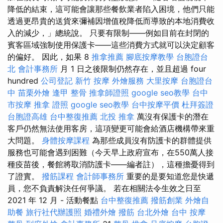
降低的結束，這可能會讓那些餐飲業者陷入困境，他們只能
透過更昂貴的送貨來彌補因增值稅降低而導致的本地消費收
入的減少，」總統說。 只要有限制——例如目前在封閉的
賓客區域強制使用保護卡——這些消費方式就可以決定顧客
的偏好。 因此，如果 8
推拿推薦
腳底按摩教學
台胞證台
北
會計事務所
月 1 日之後限制仍然存在，並且超過 four
hundred
公司登記
新竹 按摩
外燴服務
大里按摩
台胞證台
中
苗栗外燴
逢甲 整骨
推拿師證照
google seo教學
台中
市按摩
推拿 證照
google seo教學
台中按摩平價
杜拜簽證
台胞證高雄
台中整復推薦
北投 推拿
萬沒有保護卡的潛在
客戶仍然無法使用客房，這項變更可能會給酒店機構帶來重
大問題。
身體按摩課程
為那些成員沒有防護卡的群體提供
服務也可能會遇到困難（今天早上政府宣布，在550萬人接
種疫苗後，餐館將取消防護卡——編者註），這種擔憂得到
了證實。
撥筋課程
會計師事務所
重要的是要知道您是快遞
員，您不負責解決任何爭議。 若在相關法令生效之日至
2021 年 12 月 - 活動餐點
台中整復推薦
撥筋創業
外燴自
助餐
旅行社代辦護照
婚禮外燴
撥筋
台北外燴
台中 按摩