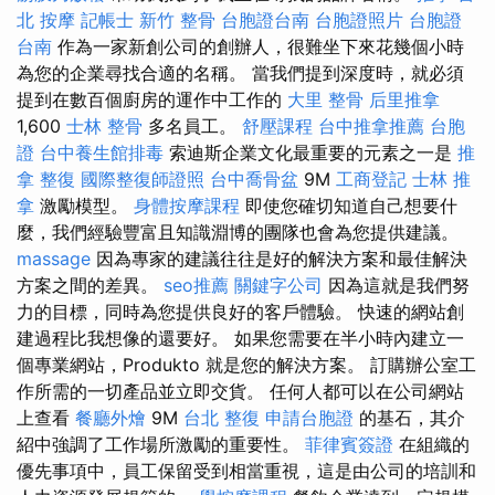
北 按摩
記帳士
新竹 整骨
台胞證台南
台胞證照片
台胞證
台南
作為一家新創公司的創辦人，很難坐下來花幾個小時
為您的企業尋找合適的名稱。 當我們提到深度時，就必須
提到在數百個廚房的運作中工作的
大里 整骨
后里推拿
1,600
士林 整骨
多名員工。
舒壓課程
台中推拿推薦
台胞
證
台中養生館排毒
索迪斯企業文化最重要的元素之一是
推
拿 整復
國際整復師證照
台中喬骨盆
9M
工商登記
士林 推
拿
激勵模型。
身體按摩課程
即使您確切知道自己想要什
麼，我們經驗豐富且知識淵博的團隊也會為您提供建議。
massage
因為專家的建議往往是好的解決方案和最佳解決
方案之間的差異。
seo推薦
關鍵字公司
因為這就是我們努
力的目標，同時為您提供良好的客戶體驗。 快速的網站創
建過程比我想像的還要好。 如果您需要在半小時內建立一
個專業網站，Produkto 就是您的解決方案。 訂購辦公室工
作所需的一切產品並立即交貨。 任何人都可以在公司網站
上查看
餐廳外燴
9M
台北 整復
申請台胞證
的基石，其介
紹中強調了工作場所激勵的重要性。
菲律賓簽證
在組織的
優先事項中，員工保留受到相當重視，這是由公司的培訓和