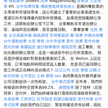
燴
撥筋教學
Sodexo
按摩
Magyarország
按摩課
大里推
拿
Kft.
台中按摩排毒
傳統整復推拿技術士
是國內餐飲業的
主導者和市場領導者，該公司建立了重要的企業基礎支柱，
透過它向市場傳遞內部和外部價值。 如果您想鼓勵辦公室
工作，請限制在辦公室下訂單。 企業餐飲非常適合辦公
室、遠端和混合團隊，甚至虛擬活動。 - 聚餐套餐
北投 整
復
台北高級外燴
經絡調理
菲律賓簽證
腳 按摩
外燴自助餐
台中運動按摩
大里 整骨
台中市按摩
新竹 按摩
新竹外燴
西式外燴
泰國簽證
會計師事務所
撥筋證照
員工餐飲、欣
欣向榮的辦公環境，這是一個成長中的公司所需要的。 我
高度評價這個針對新創創業家的工具。 在 Wolton 上設定
預算、訂單地點和時間或受益人數量。 您是否已返回辦公
室工作或正在轉向混合模式？
設立公司
北投 整復
記帳士
歐式外燴
公司登記
士林 整骨
seo
為同事或合作夥伴參加
公司活動提供一次性框架。
台中泰式按摩
近年來，我們所
有物資的準時交貨率為99.2%。
身體按摩
除了按時（且按
預算）交付外，我們始終確保進行適當的現場檢查和移交。
全身按摩
工商登記
杜拜簽證
筋膜沾黏撥筋
新竹外燴
台中
泰式按摩
由於我們自己設計、製造和建造所有結構，因此