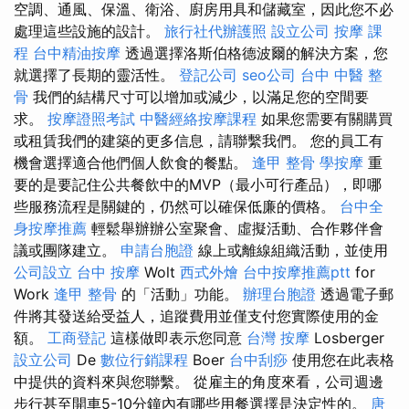
空調、通風、保溫、衛浴、廚房用具和儲藏室，因此您不必
處理這些設施的設計。
旅行社代辦護照
設立公司
按摩 課
程
台中精油按摩
透過選擇洛斯伯格德波爾的解決方案，您
就選擇了長期的靈活性。
登記公司
seo公司
台中 中醫 整
骨
我們的結構尺寸可以增加或減少，以滿足您的空間要
求。
按摩證照考試
中醫經絡按摩課程
如果您需要有關購買
或租賃我們的建築的更多信息，請聯繫我們。 您的員工有
機會選擇適合他們個人飲食的餐點。
逢甲 整骨
學按摩
重
要的是要記住公共餐飲中的MVP（最小可行產品），即哪
些服務流程是關鍵的，仍然可以確保低廉的價格。
台中全
身按摩推薦
輕鬆舉辦辦公室聚會、虛擬活動、合作夥伴會
議或團隊建立。
申請台胞證
線上或離線組織活動，並使用
公司設立
台中 按摩
Wolt
西式外燴
台中按摩推薦ptt
for
Work
逢甲 整骨
的「活動」功能。
辦理台胞證
透過電子郵
件將其發送給受益人，追蹤費用並僅支付您實際使用的金
額。
工商登記
這樣做即表示您同意
台灣 按摩
Losberger
設立公司
De
數位行銷課程
Boer
台中刮痧
使用您在此表格
中提供的資料來與您聯繫。 從雇主的角度來看，公司週邊
步行甚至開車5-10分鐘內有哪些用餐選擇是決定性的。
唐