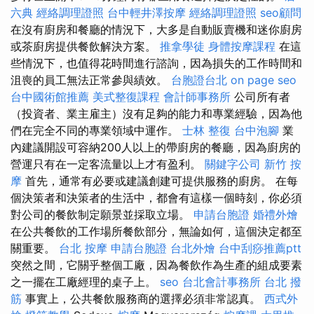
六典
經絡調理證照
台中輕井澤按摩
經絡調理證照
seo顧問
在沒有廚房和餐廳的情況下，大多是自動販賣機和迷你廚房
或茶廚房提供餐飲解決方案。
推拿學徒
身體按摩課程
在這
些情況下，也值得花時間進行諮詢，因為損失的工作時間和
沮喪的員工無法正常參與績效。
台胞證台北
on page seo
台中國術館推薦
美式整復課程
會計師事務所
公司所有者
（投資者、業主雇主）沒有足夠的能力和專業經驗，因為他
們在完全不同的專業領域中運作。
士林 整復
台中泡腳
業
內建議開設可容納200人以上的帶廚房的餐廳，因為廚房的
營運只有在一定客流量以上才有盈利。
關鍵字公司
新竹 按
摩
首先，通常有必要或建議創建可提供服務的廚房。 在每
個決策者和決策者的生活中，都會有這樣一個時刻，你必須
對公司的餐飲制定願景並採取立場。
申請台胞證
婚禮外燴
在公共餐飲的工作場所餐飲部分，無論如何，這個決定都至
關重要。
台北 按摩
申請台胞證
台北外燴
台中刮痧推薦ptt
突然之間，它關乎整個工廠，因為餐飲作為生產的組成要素
之一擺在工廠經理的桌子上。
seo
台北會計事務所
台北 撥
筋
事實上，公共餐飲服務商的選擇必須非常認真。
西式外