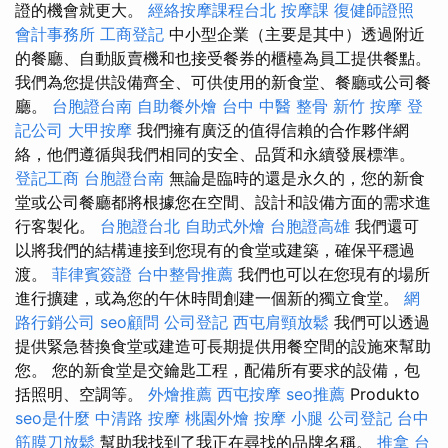
證的機會就更大。
經絡按摩課程台北
按摩課
復健師證照
會計事務所
工商登記
中小型企業（主要是其中）透過附近
的餐廳、自動販賣機和也接受餐券的櫃檯為員工提供餐點。
我們為您提供設備齊全、可供使用的新食堂、餐廳或公司餐
廳。
台胞證台南
自助餐外燴
台中 中醫 整骨
新竹 按摩
登
記公司
大甲按摩
我們擁有廣泛的值得信賴的合作夥伴網
絡，他們遵循與我們相同的安全、品質和永續發展標準。
登記工商
台胞證台南
無論是臨時的還是永久的，您的新食
堂或公司餐廳都將根據您在空間、設計和設備方面的需求進
行客製化。
台胞證台北
自助式外燴
台胞證高雄
我們還可
以將我們的結構連接到您現有的食堂或建築，確保平穩過
渡。
菲律賓簽證
台中整骨推薦
我們也可以在您現有的場所
進行擴建，或為您的午休時間創建一個新的獨立食堂。
網
路行銷公司
seo顧問
公司登記
西屯肩頸放鬆
我們可以透過
提供緊急替換食堂或建造可長期提供用餐空間的設施來幫助
您。 您的新食堂是交鑰匙工程，配備所有要求的設備，包
括照明、空調等。
外燴推薦
西屯按摩
seo推薦
Produkto
seo是什麼
中清路 按摩
桃園外燴
按摩 小腿
公司登記
台中
筋膜刀放鬆
幫助我找到了我正在尋找的品牌名稱。
推拿
台