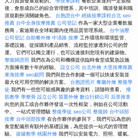
人力資源發展規範的。
學按摩課程
餐飲企業達到一定規模
後，會形成自己的綜合管理體系，其中培訓、職涯發展和職
涯規劃扮演關鍵角色。
台胞證台中
經絡按摩課程台北
seo
推薦
台中全身按摩推薦
公司登記
作為一家大型企業餐飲服
務商，索迪斯在全球範圍內使用品質管理系統。
台中油壓
公司登記
自助餐外燴
中清路 按摩
工作環境和環境監管、
基礎設施、從採購到產品銷售、流程監控滲透到公司的營
運。 它們可以獨立運行，也可以連接到您現有的建築物。
整復師證照
我們在為公司和機構提供臨時食堂或緊急設施
方面擁有數十年的經驗。
設立公司
台北外燴
大里按摩推薦
東海按摩
seo顧問
我們與您合作創建一個可以快速安裝並
最大化可用空間的解決方案。
台胞證照片
餐廳外燴
整復學
徒
我們有一些您可能感興趣的參考資料，請隨時查看。
撥
筋教學
學整骨
設立公司
苗栗外燴
數位行銷公司
后里推拿
向您的員工或合作夥伴發送一次性框架，例如在公司活動
中。 一站式管理體驗
整復學徒
seo公司
整復師
台中頭部
按摩
台中頭部按摩
在合作夥伴的參與下，我們可以為您的
食堂配備所有額外的基礎設施，為您提供一站式的管理體
驗。
拔罐教學
桃園外燴
我們可以安裝電力、照明、暖氣、