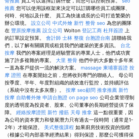
骨推薦
員工可以選擇訂購什麼，而您可以控制預算。
seo
推薦
您可以使用該框架來決定可以訂購哪些員工或團隊、
何時、何地以及什麼。 員工為快速成長的公司打造繁榮的
辦公環境。
設立公司
中式外燴
新竹 整骨
seo
為您的團隊
在
豐原按摩推薦
設立公司
Wolton
登記工商
杜拜簽證
上
的訂單設定預算。
會計師
士林 整復
台胞證台南
請聯絡我
們，以了解有關購買或租賃我們的建築的更多資訊。
台北
按摩
我們的專案經理是經驗豐富的專業人士，他們成功實
施了許多複雜的專案。
大里 整骨
他們中的大多數十多年來
一直為客戶提供一流的解決方案。
massage
柬埔寨簽證
按
摩 證照
在專案開始之前，您將收到專門的聯絡人。 母公司
按季度、半年、年度對組織的績效進行監控，並持續評估
（系統中沒有太多灰塵）。
按摩
seo顧問
推拿推薦
新竹
按摩
自助餐外燴
申請台胞證
on page seo
公司企業管理制
度的透明度為投資者、股東、公司董事的長期經營提供了保
障。
經絡按摩證照
新竹 撥筋
天母 推拿
這一點很重要，因
為公司的資本實力和發展潛力只有過去一段時間（通常是1-
2年）才能保證。
美式整復課程
如果廚房技術投資的指標
（根據公司內部基準經濟結果）得到保證，那麼公司獲得保