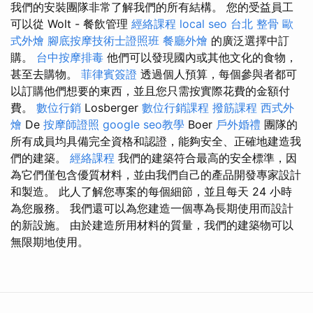
我們的安裝團隊非常了解我們的所有結構。 您的受益員工
可以從 Wolt - 餐飲管理
經絡課程
local seo
台北 整骨
歐
式外燴
腳底按摩技術士證照班
餐廳外燴
的廣泛選擇中訂
購。
台中按摩排毒
他們可以發現國內或其他文化的食物，
甚至去購物。
菲律賓簽證
透過個人預算，每個參與者都可
以訂購他們想要的東西，並且您只需按實際花費的金額付
費。
數位行銷
Losberger
數位行銷課程
撥筋課程
西式外
燴
De
按摩師證照
google seo教學
Boer
戶外婚禮
團隊的
所有成員均具備完全資格和認證，能夠安全、正確地建造我
們的建築。
經絡課程
我們的建築符合最高的安全標準，因
為它們僅包含優質材料，並由我們自己的產品開發專家設計
和製造。 此人了解您專案的每個細節，並且每天 24 小時
為您服務。 我們還可以為您建造一個專為長期使用而設計
的新設施。 由於建造所用材料的質量，我們的建築物可以
無限期地使用。