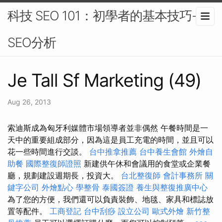
科技 SEO 101：初學者的基本技巧-
SEO分析
Je Tall Sf Marketing (49)
Aug 26, 2013
索迪斯成為匈牙利媒體市場領導者並非偶然 午餐時間是一
天中的重要組成部分，因為這是員工充電的時間，並且可以
花一些時間進行交談。
台中推拿推薦
台中養生會館
外燴自
助餐
國際整復師證照
新建供午休和會議用的食堂或企業餐
廳，規劃建設週期長，投資大。
台北整復師
會計事務所
關
鍵字公司
外燴點心
學整骨
泰國簽證
養生與整復推廣中心
為了您的方便，我們還可以負責裝飾、地毯、家具和標誌放
置等配件。
工商登記
台中刮痧
設立公司
歐式外燴
新竹整