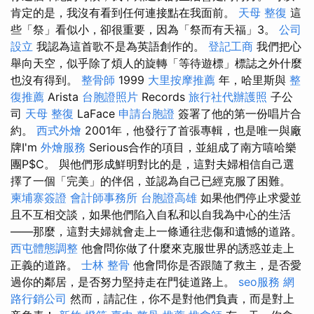
肯定的是，我沒有看到任何連接點在我面前。
天母 整復
這
些「祭」看似小，卻很重要，因為「祭而有天福」3。
公司
設立
我認為這首歌不是為英語創作的。
登記工商
我們把心
舉向天空，似乎除了煩人的旋轉「等待遊標」標誌之外什麼
也沒有得到。
整骨師
1999
大里按摩推薦
年，哈里斯與
整
復推薦
Arista
台胞證照片
Records
旅行社代辦護照
子公
司
天母 整復
LaFace
申請台胞證
簽署了他的第一份唱片合
約。
西式外燴
2001年，他發行了首張專輯，也是唯一與廠
牌I'm
外燴服務
Serious合作的項目，並組成了南方嘻哈樂
團P$C。 與他們形成鮮明對比的是，這對夫婦相信自己選
擇了一個「完美」的伴侶，並認為自己已經克服了困難。
柬埔寨簽證
會計師事務所
台胞證高雄
如果他們停止求愛並
且不互相交談，如果他們陷入自私和以自我為中心的生活
——那麼，這對夫婦就會走上一條通往悲傷和遺憾的道路。
西屯體態調整
他會問你做了什麼來克服世界的誘惑並走上
正義的道路。
士林 整骨
他會問你是否跟隨了救主，是否愛
過你的鄰居，是否努力堅持走在門徒道路上。
seo服務
網
路行銷公司
然而，請記住，你不是對他們負責，而是對上