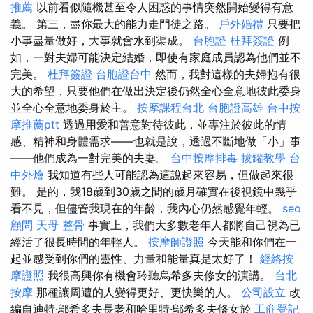
推薦
以前看似隨機甚至令人困惑的事情突然開始變得有意
義。 第三，盡你最大的能力走門徒之路。
戶外婚禮
只要把
小事盡量做好，大事就會水到渠成。
台胞證
杜拜簽證
例
如，一對夫婦可能決定結婚，即使有家庭成員認為他們並不
完美。
杜拜簽證
台胞證台中
然而，我對這樣的夫婦抱有很
大的希望，只要他們在做出決定後仍然全心全意地彼此委身
並全心全意地委身於主。
按摩課程台北
台胞證高雄
台中按
摩推薦ptt
透過用愛和善意對待彼此，並專注於彼此的情
感、精神和身體需求——也就是說，透過不斷地做「小」事
——他們成為一對完美的夫妻。
台中按摩排毒
拔罐教學
台
中外燴
我知道有些人可能認為這說起來容易，但做起來很
難。 是的，我18歲到30歲之間的歲月確實在後視鏡中幾乎
看不見，但儘管我現在的年齡，我內心仍然感覺年輕。
seo
顧問
天母 整骨
事實上，我們大多數老年人都將自己視為已
經活了很長時間的年輕人。
按摩師證照
今天能和你們在一
起並感受到你們的靈性、力量和能量真是太好了！
經絡按
摩證照
我很高興你有機會聆聽烏希多夫修女的演講。
台北
按摩
那種讓周遭的人變得更好、更快樂的人。
公司設立
改
編自迪特·鄔希多夫長老和哈里特·鄔希多夫修女於
工商登記