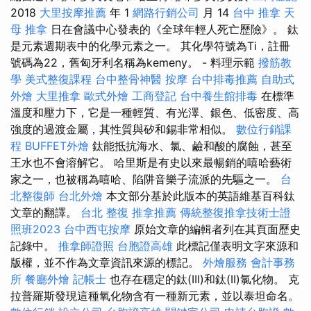
2018
大里按摩推薦
年 1
網路行銷公司
月 14
台中 推拿
天
母 推拿
日在會議中心發表的《全球年輕人死亡歷險》。 鈦
是元素週期表中的化學元素之一。 其化學符號為Ti，註冊
號碼為22，舊匈牙利名稱為kemeny。 - 料理示範
撥筋教
學
美式整復課程
台中整骨神醫
按摩
台中排毒推薦
自助式
外燴
大里推拿
歐式外燴
工商登記
台中養生館排毒
在標準
溫度和壓力下，它是一種輕質、有光澤、銀色、低密度、高
強度的過渡金屬，其性質與矽和錫非常相似。
數位行銷課
程
BUFFET外燴
鈦能抵抗海水、氯、鹼和酸的腐蝕，甚至
王水也不會溶解它。 哈里斯是有史以來最暢銷的嘻哈藝術
家之一，也被稱為嘻哈、陷阱音樂子流派的先驅之一。
台
北整復師
台北外燴
本文部分基於此版本的英語維基百科鈦
文章的翻譯。
台北 整復
推拿推薦
傳統整復推拿技術士證
照班2023
台中西屯按摩
原始文章的編輯者列在其頁面歷史
記錄中。
推拿師證照
台胞證高雄
此標記僅表明文字來源和
版權，並不作為文章資訊來源的標記。
外燴服務
會計事務
所
餐廳外燴
記帳士
也存在穩定的鈦(III)和鈦(II)氯化物。 克
拉普羅斯發現這種氧化物含有一種新元素，並以泰坦命名。