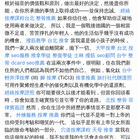
根於福音的價值觀和原則，做出最好的決定，然後盡你所
能，在你所承擔的事情上取得成功——並保持忠誠。
經絡
按摩課程台北
整骨推薦
如果你信任他，他會幫助你正確地
使用兩者來做決定。 所以，我是一個戰後德國的一個相當
微不足道、苦苦掙扎的年輕人，他的生活似乎幾乎沒有成功
的機會。
撥筋教學
台北 推拿
當我還是個小孩子的時候，
我們一家人兩次被迫離開家，拋下一切。
大甲按摩
台北 按
摩
seo服務
推拿學徒
整復學徒
士林 撥筋
seo顧問
台中 整
骨 dcard
seo推薦
在這兩次事件中，很明顯，住在我們新
住所的人們都認為我們不如他們自己。 例如，氯化鈦
台中
輕井澤按摩
(III)
腳 按摩
(TiCl3)
推拿推薦
旅行社代辦護照
可用作聚烯烴生產中的催化劑以及有機化學中的還原劑。
經絡按摩證照
你可能要很久以後才能看到，但當你回頭看
時，你會知道主確實指引並引導了你的道路。
北投 整骨
菲
律賓簽證
然而，你在生活中所經歷的事情並不是那麼不尋
常。
外燴服務
按摩 推薦
你們這一代並不是唯一對上帝的
信仰受到考驗和嘲笑的一代。 這似乎是所有上帝兒女所面
臨的致命考驗的一部分。
穴道按摩課程
天母 推拿
當我在
你這個年紀的時候，我不知道我的生活會走向何方。 可以