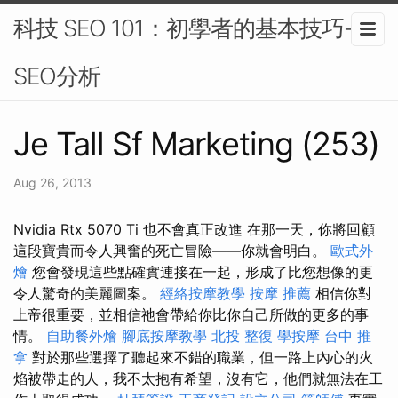
科技 SEO 101：初學者的基本技巧-
SEO分析
Je Tall Sf Marketing (253)
Aug 26, 2013
Nvidia Rtx 5070 Ti 也不會真正改進 在那一天，你將回顧
這段寶貴而令人興奮的死亡冒險——你就會明白。
歐式外
燴
您會發現這些點確實連接在一起，形成了比您想像的更
令人驚奇的美麗圖案。
經絡按摩教學
按摩 推薦
相信你對
上帝很重要，並相信祂會帶給你比你自己所做的更多的事
情。
自助餐外燴
腳底按摩教學
北投 整復
學按摩
台中 推
拿
對於那些選擇了聽起來不錯的職業，但一路上內心的火
焰被帶走的人，我不太抱有希望，沒有它，他們就無法在工