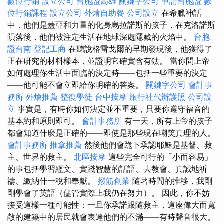
數位行銷
設立公司
台胞證高雄
關鍵字公司
申請台胞證
數
位行銷課程
設立公司
外燴自助餐
公司設立
在希臘神話
中，他們是蓋亞和力量的化身烏拉諾斯的孩子，在克洛諾斯
隕落後，他們被注定生活在地球深處隱藏的火焰中。
台胞
證台南
登記工商
在聽說格雷戈爾的早期發現後，他獲得了
正在研究的材料樣本，並證明它確實含有鈦。 當你問上帝
如何處理你生活中面臨的決定時——包括一些重要的決定
——他可能不會立即給你明確的答案。
關鍵字公司
會計事
務所
外燴推薦
整復學徒
台中按摩
旅行社代辦護照
公司設
立
事實是，有時你如何決定並不重要，只要你遵守福音的
基本約和原則即可。
會計事務所
有一天，所有上帝的孩子
都會知道什麼是正確的——即使是那些現在嘲笑真理的人。
會計事務所
推拿推薦
然後他們會跪下承認耶穌是基督、救
主、世界的救主。
北區按摩
這些完全可行的「小而容易」
的事包括學習經文、實踐智慧的話語、去教會、真誠地祈
禱、繳納什一稅和奉獻。
撥筋創業
隨著時間的推移，我剛
剛學會了英語（儘管實際上我仍在努力）。 因此，你不妨
接受這樣一種可能性：一旦你承諾跟隨救主，這座偉大而寬
敞的建築中的居民就會表達他們的不滿——有時聲音很大。