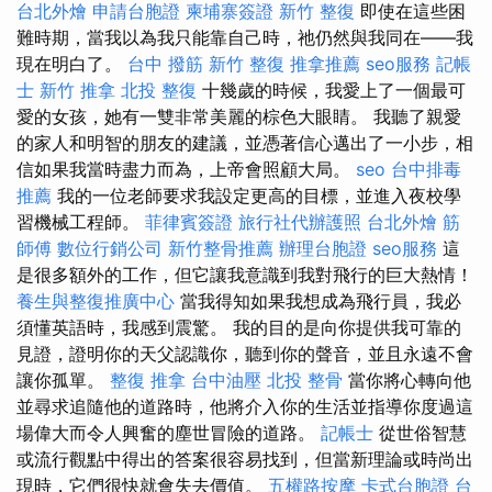
台北外燴
申請台胞證
柬埔寨簽證
新竹 整復
即使在這些困
難時期，當我以為我只能靠自己時，祂仍然與我同在——我
現在明白了。
台中 撥筋
新竹 整復
推拿推薦
seo服務
記帳
士
新竹 推拿
北投 整復
十幾歲的時候，我愛上了一個最可
愛的女孩，她有一雙非常美麗的棕色大眼睛。 我聽了親愛
的家人和明智的朋友的建議，並憑著信心邁出了一小步，相
信如果我當時盡力而為，上帝會照顧大局。
seo
台中排毒
推薦
我的一位老師要求我設定更高的目標，並進入夜校學
習機械工程師。
菲律賓簽證
旅行社代辦護照
台北外燴
筋
師傅
數位行銷公司
新竹整骨推薦
辦理台胞證
seo服務
這
是很多額外的工作，但它讓我意識到我對飛行的巨大熱情！
養生與整復推廣中心
當我得知如果我想成為飛行員，我必
須懂英語時，我感到震驚。 我的目的是向你提供我可靠的
見證，證明你的天父認識你，聽到你的聲音，並且永遠不會
讓你孤單。
整復 推拿
台中油壓
北投 整骨
當你將心轉向他
並尋求追隨他的道路時，他將介入你的生活並指導你度過這
場偉大而令人興奮的塵世冒險的道路。
記帳士
從世俗智慧
或流行觀點中得出的答案很容易找到，但當新理論或時尚出
現時，它們很快就會失去價值。
五權路按摩
卡式台胞證
台