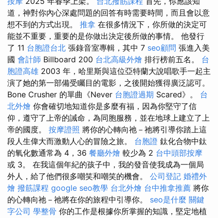
按摩
2025 年春季上架。
台北撥筋課程
首先，你應該知
道，神對你內心深處問題的回答有時需要時間，而且會以意
想不到的方式出現。
推拿
在很多情況下，你所做的決定可
能並不重要，重要的是你做出決定後所做的事情。 他發行
了 11
台胞證台北
張錄音室專輯，其中 7
seo顧問
張進入美
國
會計師
Billboard 200
台北高級外燴
排行榜前五名。
台
胞證高雄
2003 年，哈里斯與這位亞特蘭大說唱歌手一起主
演了她的第一部備受矚目的電影，之後開始獲得廣泛認可。
Bone Crusher 的單曲《Never
台胞證過期
Scared》。
台
北外燴
你會確切地知道你是多麼有福，因為你堅守了信
仰，遵守了上帝的誡命，為同胞服務，並在地球上建立了上
帝的國度。
按摩證照
將你的心轉向祂－祂將引導你踏上這
段人生偉大而激動人心的冒險之旅。
台胞證
鈦化合物中鈦
的氧化數通常為 4，36
餐廳外燴
較少為 2
台中頭部按摩
或 3。 在我這個年紀的孩子中，我的發音使我成為一個局
外人，給了他們很多嘲笑和嘲笑的機會。
公司登記
婚禮外
燴
撥筋課程
google seo教學
台北外燴
台中推拿推薦
將你
的心轉向祂－祂將在你的旅程中引導你。
seo是什麼
關鍵
字公司
學整骨
你的工作是根據你所掌握的知識，堅定地植