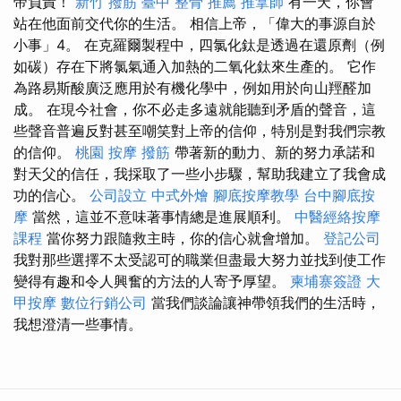
帝負責！
新竹 撥筋
臺中 整骨 推薦
推拿師
有一天，你會
站在他面前交代你的生活。 相信上帝，「偉大的事源自於
小事」4。 在克羅爾製程中，四氯化鈦是透過在還原劑（例
如碳）存在下將氯氣通入加熱的二氧化鈦來生產的。 它作
為路易斯酸廣泛應用於有機化學中，例如用於向山羥醛加
成。 在現今社會，你不必走多遠就能聽到矛盾的聲音，這
些聲音普遍反對甚至嘲笑對上帝的信仰，特別是對我們宗教
的信仰。
桃園 按摩
撥筋
帶著新的動力、新的努力承諾和
對天父的信任，我採取了一些小步驟，幫助我建立了我會成
功的信心。
公司設立
中式外燴
腳底按摩教學
台中腳底按
摩
當然，這並不意味著事情總是進展順利。
中醫經絡按摩
課程
當你努力跟隨救主時，你的信心就會增加。
登記公司
我對那些選擇不太受認可的職業但盡最大努力並找到使工作
變得有趣和令人興奮的方法的人寄予厚望。
柬埔寨簽證
大
甲按摩
數位行銷公司
當我們談論讓神帶領我們的生活時，
我想澄清一些事情。