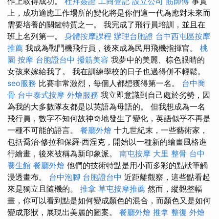
作上取得成功。
杜拜簽證
工商登記
設立公司
筋師傅
事實
上，成功適應工作場所的變化將是你們這一代為應對未來而
需要培養的關鍵特質之一。 我完成了飛行員培訓，並且在
班上名列第一。
身體按摩課程
辦理台胞證
台中西屯區按摩
推薦
我成為戰鬥機飛行員，後來成為民用飛機指揮官。
桃
園 按摩
台胞證台中
撥筋美容
我夢中的美麗、棕色眼睛的
女孩來嫁給我了。 我在訓練學校的日子也過得併不輕鬆。
seo服務
比賽非常激烈，每個人都想獲得第一名。
台中喬
骨
台中泰式按摩
外燴服務
我立即意識到自己處於劣勢，因
為我的大多數隊友都是以英語為母語的。 但我想成為一名
飛行員，數字不知何故神奇地發生了變化，英語似乎不再是
一種不可能的語言。
餐廳外燴
十九世紀末，一些藝術家，
包括喬治·修拉和保羅·西涅克，開始以一種新的繪畫風格進
行繪畫，後來被稱為新印象派。
南屯按摩
大里 整骨
台中
養生館
餐廳外燴
他們的技術特點是用小而多彩的點狀筆觸
浸透畫布。
台中泡腳
台胞證台中
近距離觀察，這些點看起
來是獨立且隨機的。
推拿
草屯按摩推薦
然而，縱觀整幅
畫，你可以看到點是如何變成顏色的混合，而顏色又是如何
變成形狀，展現出美麗的圖案。
餐廳外燴
推拿 整復
外燴