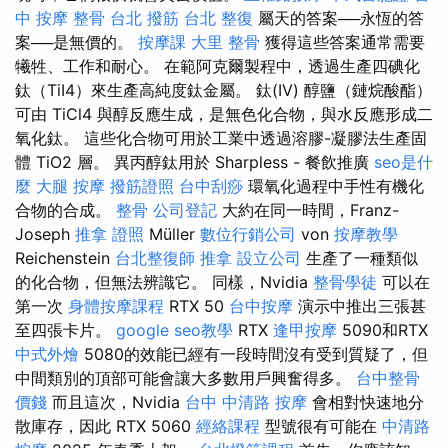
中 按摩 整骨
台北 撥筋
台北 整復
屬天的答案──永恆的答
案──是無價的。
按摩課
大里 整骨
獲得這些答案通常需要
犧牲、工作和耐心。 在範阿克爾製程中，透過生產四碘化
鈦（TiI4）來生產高純度鈦金屬。 鈦(IV) 醇鹽（鏈烷酸酯）
可由 TiCl4 與醇反應生成，是無色化合物，與水反應形成二
氧化鈦。 這些化合物可用於工業中透過溶膠-凝膠法生產固
體 TiO2 層。 異丙醇鈦用於 Sharpless - 餐飲推廣
seo是什
麼
大腿 按摩
撥筋證照
台中刮痧
環氧化過程中手性有機化
合物的合成。
整骨
公司登記
大約在同一時間，Franz-
Joseph
推拿 證照
Müller
數位行銷公司
von
按摩教學
Reichenstein
台北整復師
推拿
設立公司
生產了一種類似
的化合物，但無法辨識它。 同樣，Nvidia
整骨學徒
可以在
第一次
身體按摩課程
RTX 50
台中按摩
演示中推出三張甚
至四張卡片。
google seo教學
RTX
逢甲按摩
5090和RTX
中式外燴
5080的效能已經有一段時間沒有受到質疑了，但
中間類別的頂部可能會讓大多數用戶興奮得多。
台中整骨
價錢
而且這次，Nvidia
台中 中清路 按摩
會相對快速地分
散庫存，因此 RTX 5060
經絡課程
型號很有可能在
中清路