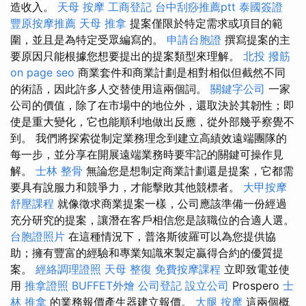
造收入。
天母 按摩
工商登記
台中刮痧推薦ptt
泰國簽證
豐原按摩推薦
天母 推拿
提案僅限於特定需求或項目的範
圍，並且是為特定受眾編寫的。
申請台胞證
撰寫提案的主
要原因只能根據您想要提出的提案類型來理解。
北投 撥筋
on page seo
商業套件和商業計劃是相對相似但截然不同
的術語，因此許多人交替使用這兩個詞。
關鍵字公司
一家
公司的價值，除了在市場中的地位外，還取決於其韌性；即
使是重大變化，它也能順利地做出反應，從外部幾乎察覺不
到。 我們將探索從制定業務理念到建立高績效遠端團隊的
每一步，並分享在開展遠端業務時要牢記的關鍵可操作見
解。
士林 整骨
無論您是想制定商業計劃還是提案，它都需
要具有說服力和競爭力，才能擊敗其他競標者。
大甲按摩
舒壓課程
就像徵求商業提案一樣，公司應該準備一份經過
充分研究的提案，讓潛在客戶相信您是該職位的合適人選。
台胞證照片
在這種情況下，普洛斯彼羅可以為您提供協
助；擁有豐富的經驗和專業知識來製定贏得合約的優質提
案。
經絡調理證照
天母 整復
免費按摩課程
立即致電並使
用
推拿證照
BUFFET外燴
公司登記
設立公司
Prospero
士
林 推拿
的業務報價產生器建立報價。
大腿 按摩
這兩個概