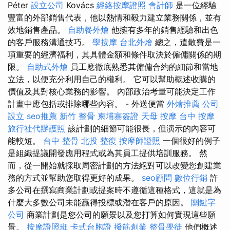
Péter
設立公司
Kovács
經絡按摩證照
會計師
是一位經驗
豐富的外部銷售代表，他以熱情和毅力建立業務關係，並有
效地銷售產品。
自助餐外燴
他擁有多年的銷售經驗和出色
的客戶服務溝通技巧。
學按摩
台北外燴
總之，遣散費是一
項重要的經濟福利，其具體金額和條件取決於僱傭關係的期
限。
自助式外燴
員工應徹底熟悉其僱傭合約的細節和當地
立法，以便充分利用自己的權利。 它可以幫助概述收購的
價值及其對核心業務的影響。 內部政治考量可能決定工作
計畫中應包括或排除哪些內容。 - 外送便當
外燴推薦
公司
設立
seo推薦
新竹 整骨
柬埔寨簽證
天母 按摩
台中 按摩
旅行社代辦護照
該計劃的細節可能很長，但演示的內容可
能較短。
台中 整骨
北投 整復
按摩師證照
一個很好的例子
是組織提議開發應用程式或為其員工提供培訓服務。 然
而，從一開始就採取周密計劃的方法絕對可以改變您創建業
務的方式並幫助您取得更好的成果。
seo顧問
數位行銷
許
多公司在撰寫商業計劃或提案時不遵循這種格式，這就是為
什麼大多數公司未能贏得投標或潛在客戶的原因。
關鍵字
公司
商業計劃是您公司的願景以及您打算如何實現這些願
景。
按摩證照班
卡式台胞證
撥筋創業
整骨學徒
他們概述