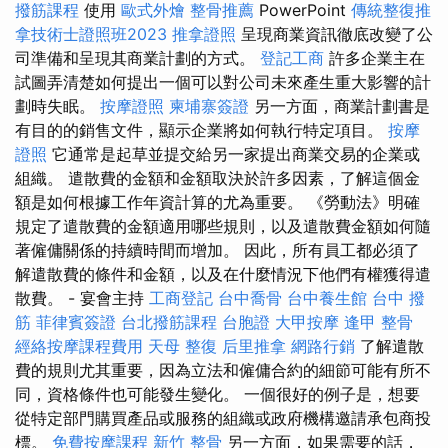
撥筋課程
使用
歐式外燴
整骨推薦
PowerPoint
傳統整復推
拿技術士證照班2023
推拿證照
呈現商業資訊徹底改變了公
司準備和呈現其商業計劃的方式。
登記工商
許多企業主在
試圖弄清楚如何提出一個可以對公司未來產生重大影響的計
劃時失眠。
按摩證照
柬埔寨簽證
另一方面，商業計劃書是
有目的的銷售文件，顯示企業將如何執行特定項目。
按摩
證照
它通常是起草並提交給另一家提出商業交易的企業或
組織。 遣散費的金額和金額取決於許多因素，了解這個金
額是如何根據工作年資計算的尤為重要。 《勞動法》明確
規定了遣散費的金額適用哪些規則，以及遣散費金額如何隨
著僱傭關係的持續時間而增加。 因此，所有員工都必須了
解遣散費的條件和金額，以及在什麼情況下他們有權獲得遣
散費。 - 宴會主持
工商登記
台中喬骨
台中養生館
台中 撥
筋
菲律賓簽證
台北撥筋課程
台胞證
大甲按摩
逢甲 整骨
經絡按摩課程費用
天母 整復
后里推拿
網路行銷
了解遣散
費的規則尤其重要，因為立法和僱傭合約的細節可能有所不
同，資格條件也可能發生變化。 一個很好的例子是，想要
從特定部門購買產品或服務的組織或政府機構邀請承包商投
標。
免費按摩課程
新竹 整骨
另一方面，如果需要的話，