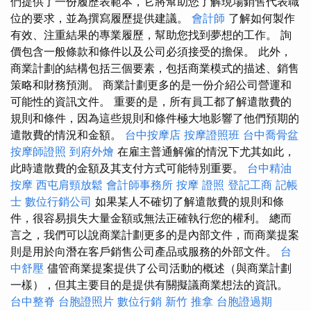
們提供了一份履歷表範本，它將幫助您了解現場銷售代表職
位的要求，並為撰寫履歷提供建議。
會計師
了解如何製作
有效、注重結果的專業履歷，幫助您找到夢想的工作。 詢
價包含一般條款和條件以及公司必須接受的擔保。 此外，
商業計劃的結構包括三個要素，包括商業模式的描述、銷售
策略和財務預測。 商業計劃更多的是一份介紹公司營運和
可能性的資訊文件。 重要的是，所有員工都了解遣散費的
規則和條件，因為這些規則和條件極大地影響了他們預期的
遣散費的情況和金額。
台中按摩店
按摩證照班
台中喬骨盆
按摩師證照
到府外燴
在雇主普通解僱的情況下尤其如此，
此時遣散費的金額及其支付方式可能特別重要。
台中精油
按摩
西屯肩頸放鬆
會計師事務所
按摩 證照
登記工商
記帳
士
數位行銷公司
如果某人不確切了解遣散費的規則和條
件，很容易損失大量金額或無法正確執行您的權利。 總而
言之，我們可以說商業計劃更多的是內部文件，而商業提案
則是用於向潛在客戶銷售公司產品或服務的外部文件。
台
中舒壓
儘管商業提案提供了公司活動的概述（與商業計劃
一樣），但其主要目的是提供有關擬議商業想法的資訊。
台中整脊
台胞證照片
數位行銷
新竹 推拿
台胞證過期