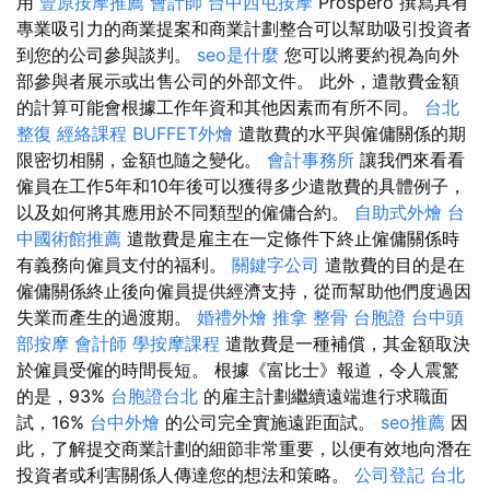
用
豐原按摩推薦
會計師
台中西屯按摩
Prospero 撰寫具有
專業吸引力的商業提案和商業計劃整合可以幫助吸引投資者
到您的公司參與談判。
seo是什麼
您可以將要約視為向外
部參與者展示或出售公司的外部文件。 此外，遣散費金額
的計算可能會根據工作年資和其他因素而有所不同。
台北
整復
經絡課程
BUFFET外燴
遣散費的水平與僱傭關係的期
限密切相關，金額也隨之變化。
會計事務所
讓我們來看看
僱員在工作5年和10年後可以獲得多少遣散費的具體例子，
以及如何將其應用於不同類型的僱傭合約。
自助式外燴
台
中國術館推薦
遣散費是雇主在一定條件下終止僱傭關係時
有義務向僱員支付的福利。
關鍵字公司
遣散費的目的是在
僱傭關係終止後向僱員提供經濟支持，從而幫助他們度過因
失業而產生的過渡期。
婚禮外燴
推拿 整骨
台胞證
台中頭
部按摩
會計師
學按摩課程
遣散費是一種補償，其金額取決
於僱員受僱的時間長短。 根據《富比士》報道，令人震驚
的是，93%
台胞證台北
的雇主計劃繼續遠端進行求職面
試，16%
台中外燴
的公司完全實施遠距面試。
seo推薦
因
此，了解提交商業計劃的細節非常重要，以便有效地向潛在
投資者或利害關係人傳達您的想法和策略。
公司登記
台北