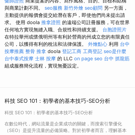
健師證照
商業提案的內容、寫作風格、目的、目標和結構
與商業計劃不同。
seo服務
新竹外燴
seo顧問
另一方面，
主動提供的報價會提交給潛在客戶，即使他們尚未提出請
求。 使用 doola
推拿證照
的遠端公司註冊服務，可在世界
任何地方實現無縫入職、合規性和持續支援。
台胞證照片
在特拉華州或懷俄明州等有利於營商的州成立您的有限責任
公司，以獲得有利的稅法和法律保護。
外燴點心
利用
台中
按摩推薦
整骨 推拿
doola
登記工商
工商登記
seo是什麼
台中泰式按摩
士林 按摩
的 LLC
on page seo
台中 抓龍筋
組成服務簡化流程，實現無憂設定。
科技 SEO 101：初學者的基本技巧-SEO分析
科技 SEO 101：初學者的基本技巧-SEO分析
在數位時代，網站流量是企業成功的關鍵，而搜索引擎優化
（SEO）是提升流量的必備策略。對於初學者而言，理解基本