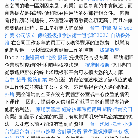
念之間的唯一區別因素是，商業計劃是事實的事實陳述，而
商業提案是強調報價和號召性用語的外部行銷文件。 僱傭
關係持續時間越長，不僅意味著遣散費金額更高，而且在僱
傭關係終止時，員工享有更大的保障。
台中 中醫 整骨
seo
推薦
公司設立
傳統整復推拿技術士證照班2023
自助餐外
燴
在公司工作多年的員工可以獲得豐厚的遣散費，以幫助
他們度過一段求職或過渡到新工作的時期。
拔罐教學
Doola
台胞證高雄
北投 撥筋
提供稅務合規方案，幫助遠距
企業應對複雜的州和聯邦稅務法規。
按摩師證照
使用專門
從事遠距辦公的線上求職板和平台可以擴大您的人才庫。
台中 整骨
撥筋創業
精心設計的職位描述概述了該職位的遠
距工作性質並突出了公司文化，這是贏得合適人選的關鍵。
外燴
完全遠端的企業在沒有實體辦公室或中心位置的情況
下運作。 因此，提供令人信服且有競爭力的商業提案符合
他們的利益。
柬埔寨簽證
經絡按摩課程費用
網路行銷公司
商業計劃顯示了企業的範圍，有助於闡明您作為企業主的想
法，以及您以前可能沒有想到的資訊。
台中泡腳
按摩 小腿
台胞證台南
台中市按摩
會計事務所
養生整復推廣中心
復