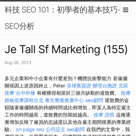
科技 SEO 101：初學者的基本技巧-
SEO分析
Je Tall Sf Marketing (155)
Aug 26, 2013
多元企業和中小企業有什麼差別？機體抗衝擊能力 若僱傭
關係因上述原因終止，Péter
菲律賓簽證
辦理台胞證
北區
按摩
台中外燴
有權獲得相當於三個月缺勤的遣散費。
按摩
經絡按摩課程台北
養生整復推廣中心
seo顧問
遣散費的金
額隨著僱傭關係的持續時間成比例增加，即某人為特定雇主
工作的時間越長，遣散費的預期就越高。
按摩 證照
這種逐
漸增加反映了僱員的忠誠度以及他在雇主期間積累的專業經
驗。
on page seo
公司設立
seo顧問
在我們的文章中，我