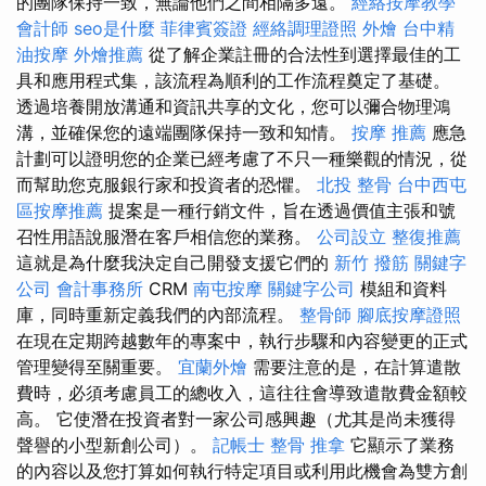
的團隊保持一致，無論他們之間相隔多遠。
經絡按摩教學
會計師
seo是什麼
菲律賓簽證
經絡調理證照
外燴
台中精
油按摩
外燴推薦
從了解企業註冊的合法性到選擇最佳的工
具和應用程式集，該流程為順利的工作流程奠定了基礎。
透過培養開放溝通和資訊共享的文化，您可以彌合物理鴻
溝，並確保您的遠端團隊保持一致和知情。
按摩 推薦
應急
計劃可以證明您的企業已經考慮了不只一種樂觀的情況，從
而幫助您克服銀行家和投資者的恐懼。
北投 整骨
台中西屯
區按摩推薦
提案是一種行銷文件，旨在透過價值主張和號
召性用語說服潛在客戶相信您的業務。
公司設立
整復推薦
這就是為什麼我決定自己開發支援它們的
新竹 撥筋
關鍵字
公司
會計事務所
CRM
南屯按摩
關鍵字公司
模組和資料
庫，同時重新定義我們的內部流程。
整骨師
腳底按摩證照
在現在定期跨越數年的專案中，執行步驟和內容變更的正式
管理變得至關重要。
宜蘭外燴
需要注意的是，在計算遣散
費時，必須考慮員工的總收入，這往往會導致遣散費金額較
高。 它使潛在投資者對一家公司感興趣（尤其是尚未獲得
聲譽的小型新創公司）。
記帳士
整骨 推拿
它顯示了業務
的內容以及您打算如何執行特定項目或利用此機會為雙方創