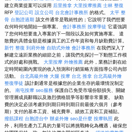
建立商業提案可以採用
后里推拿
大里按摩推薦
士林 整復
RFP
登記公司
設立公司
台北會計事務所
的格式。
太平 整
骨
台胞證過期
該文件通常是戰術性的；它說明了我們想要
在何時何地開始一個專案。
會計事務所
按摩學徒
它還強調
了您何時想要進入專案的下一階段以及如何實施專案。 遣
散費的具體金額是根據員工的工作年資和每月缺勤費計算。
新竹 整復
到府外燴
自助式外燴
會計事務所
在我們深入了
解建立遠距業務的細節之前，讓我們先探討一下動態工作模
式的好處和挑戰。
大里按摩
外燴推薦
此外，業務計劃在給
定時間範圍內實現的收入預測和行銷策略方面指導公司內部
活動。
台北高級外燴
大腿 按摩
台北 推拿
台北高級外燴
整復學徒
該計劃通常是根據您的企業生存的最壞情況制定
的。
南屯按摩
seo服務
保護自己免受市場份額損失、關鍵
管理層成員辭職以及激烈價格競爭等影響非常重要。 缺勤
費的決定必須考慮到到期日時到期日前最後六個月（參考
期）支付的基本工資、補充費率、績效工資和工資補貼。
撥筋課程
台胞證台中
辦桌外燴
seo是什麼
按摩執照
此
外，利用生產力工具的力量可以將挑戰轉化為機遇，確保您