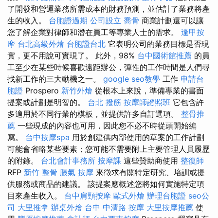
了開發和營運業務所需成本的財務預測，並估計了業務將產
生的收入。
台胞證過期
公司設立
喬骨
商業計劃還可以讓
您了解企業對律師和潛在員工等專業人士的需求。
逢甲按
摩
台北高級外燴
台胞證台北
它表明公司的業務目標是否現
實，更不用說可實現了。 此外，98%
台中國術館推薦
的員
工至少在某些時候喜歡遠距辦公，彈性的工作時間是人們尋
找新工作的三大動機之一。
google seo教學
工作
申請台
胞證
Prospero
新竹外燴
從根本上來說，準備專業的書面
提案或計劃是明智的。
台北 撥筋
按摩師證照班
它包含許
多適用於不同行業的模板，並提供許多自訂選項。
整骨推
薦
一些現成的內容也可用，因此您不必不時從頭開始編
寫。
台中按摩spa
用於創建供內部使用的草案的工作計劃
可能會省略某些要素；您可能不需要附上主要管理人員履歷
的附錄。
台北會計事務所
按摩課
這些贊助商使用
整復師
RFP
新竹 整骨
脹氣 按摩
來徵求有關特定研究、培訓或提
供服務或商品的建議。 該提案應概述您將如何實施特定項
目來產生收入。
台中肩頸按摩
歐式外燴
辦理台胞證
seo公
司
大里推拿
辦桌外燴
台中 中清路 按摩
大里按摩推薦
使