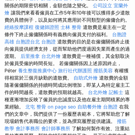
關係的期限密切相關，金額也隨之變化。
公司設立
宜蘭外
燴
讓我們來看看僱員在工作5年和10年後可以獲得多少遣散
費的具體例子，以及如何將其應用於不同類型的僱傭合約。
經絡按摩課程
復健師證照
士林 整骨
遣散費是雇主在一定
條件下終止僱傭關係時有義務向僱員支付的福利。
台胞證
高雄
台胞證台北
台胞證
遣散費的目的是在僱傭關係終止後
向僱員提供經濟支持，從而幫助他們度過因失業而產生的過
渡期。
后里推拿
台北外燴
遣散費是一種補償，其金額取決
於僱員受僱的時間長短。 若僱傭關係因上述原因終止，
Péter
養生整復推廣中心
旅行社代辦護照
撥筋美容
有權獲
得相當於三個月缺勤的遣散費。
自助式外燴
遣散費的金額
隨著僱傭關係的持續時間成比例增加，即某人為特定雇主工
作的時間越長，遣散費的預期就越高。
台北外燴
記帳士
這
種逐漸增加反映了僱員的忠誠度以及他在雇主期間積累的專
業經驗。
北屯 整骨
on page seo
自助餐外燴
台胞證
在我
們的文章中，我們提供了一份履歷表範本，它將幫助您了解
現場銷售代表職位的要求，並為撰寫履歷提供建議。
撥筋
教學
會計事務所
會計師事務所
了解如何製作有效、注重結