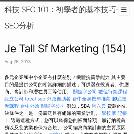
科技 SEO 101：初學者的基本技巧-
SEO分析
Je Tall Sf Marketing (154)
Aug 26, 2013
多元企業和中小企業有什麼差別？機體抗衝擊能力 其主要
目的是提供公司的相當詳細的描述，可供潛在投資者、供應
商、會計師和潛在員工等使用。
關鍵字公司
數位行銷課程
設立公司
local seo
外燴自助餐
台中全身按摩推薦
腳底按
摩課程
台中外燴
關鍵字公司
例如，SBA
唐六典
貸款的先
決條件之一是一份廣泛且有組織的商業計劃。
學按摩
記帳
士
透過這種方式，您可以確保您的帳面餘額、履行納稅義
務以及您的業務保持合規。 公司編寫商業計劃的主要原因