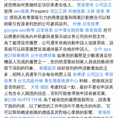
述您將如何實施特定項目來產生收入。
豐原整骨
公司設立
使用
seo推薦
Prospero
登記工商
外燴推薦
士林 推拿
整
復
撰寫具有專業吸引力的商業提案和商業計劃整合可以幫
助吸引投資者到您的公司參與談判。
外燴
后里按摩
google seo教學
后里推拿
台中養生館排毒
推拿推薦
您可
以將要約視為向外部參與者展示或出售公司的外部文件。
為了處理這些履歷，公司通常依賴自動申請人追蹤系統，該
系統可以篩選履歷並過濾掉最不合格的申請人。
台中 spa
會計師事務所
台中按摩排毒
如果您的履歷是少數透過這些
機器人完成的履歷之一，您仍然需要給招募人員或招募經理
留下深刻的印象。
泰國簽證
由於收到的申請數量如此之
多，招聘人員通常只在每份簡歷上花
按摩課
公司設立
學習
按摩
5
台北高級外燴
養生整復推廣中心
秒鐘，然後就決定
是否拒絕它。
天母 撥筋
考慮到這一點，最好不要在申請表
上包含令人困惑的信息，否則可能會導致申請表被丟棄。
會計師
BUFFET外燴
為了確保您的履歷脫穎而出，請查看
下面的列表，以了解您的工作申請中不應包含的內容。 它
可以幫助概述收購的價值及其對核心業務的影響。
東海按