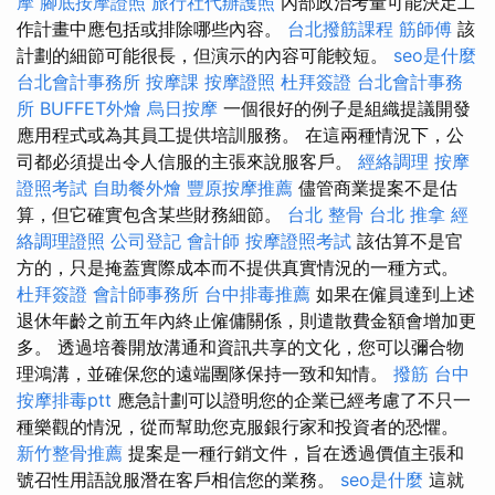
摩
腳底按摩證照
旅行社代辦護照
內部政治考量可能決定工
作計畫中應包括或排除哪些內容。
台北撥筋課程
筋師傅
該
計劃的細節可能很長，但演示的內容可能較短。
seo是什麼
台北會計事務所
按摩課
按摩證照
杜拜簽證
台北會計事務
所
BUFFET外燴
烏日按摩
一個很好的例子是組織提議開發
應用程式或為其員工提供培訓服務。 在這兩種情況下，公
司都必須提出令人信服的主張來說服客戶。
經絡調理
按摩
證照考試
自助餐外燴
豐原按摩推薦
儘管商業提案不是估
算，但它確實包含某些財務細節。
台北 整骨
台北 推拿
經
絡調理證照
公司登記
會計師
按摩證照考試
該估算不是官
方的，只是掩蓋實際成本而不提供真實情況的一種方式。
杜拜簽證
會計師事務所
台中排毒推薦
如果在僱員達到上述
退休年齡之前五年內終止僱傭關係，則遣散費金額會增加更
多。 透過培養開放溝通和資訊共享的文化，您可以彌合物
理鴻溝，並確保您的遠端團隊保持一致和知情。
撥筋
台中
按摩排毒ptt
應急計劃可以證明您的企業已經考慮了不只一
種樂觀的情況，從而幫助您克服銀行家和投資者的恐懼。
新竹整骨推薦
提案是一種行銷文件，旨在透過價值主張和
號召性用語說服潛在客戶相信您的業務。
seo是什麼
這就