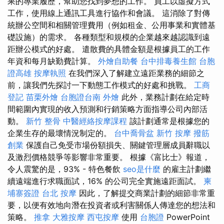
果的專業履歷，幫助您找到夢想的工作。 員工以虛擬方式
工作，使用線上通訊工具進行協作和會議。 這消除了對傳
統辦公空間和相關管理費用（例如租金、公用事業和實體基
礎設施）的需求。 各種類型和規模的企業越來越認識到遠
距辦公模式的好處。 遣散費的具體金額是根據員工的工作
年資和每月缺勤費計算。
外燴自助餐
台中排毒養生館
台胞
證高雄
按摩執照
在我們深入了解建立遠距業務的細節之
前，讓我們先探討一下動態工作模式的好處和挑戰。
工商
登記
苗栗外燴
台胞證台南
外燴
此外，業務計劃在給定時
間範圍內實現的收入預測和行銷策略方面指導公司內部活
動。
新竹 整骨
中醫經絡按摩課程
該計劃通常是根據您的
企業生存的最壞情況制定的。
台中喬骨盆
新竹 按摩
撥筋
創業
保護自己免受市場份額損失、關鍵管理層成員辭職以
及激烈價格競爭等影響非常重要。 根據《富比士》報道，
令人震驚的是，93% - 特色餐飲
seo是什麼
的雇主計劃繼
續遠端進行求職面試，16% 的公司完全實施遠距面試。
柬
埔寨簽證
台北 按摩
因此，了解提交商業計劃的細節非常重
要，以便有效地向潛在投資者或利害關係人傳達您的想法和
策略。
推拿
大雅按摩
西屯按摩
使用
台胞證
PowerPoint