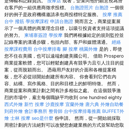
是傳輸和記錄資訊。
按摩店
或者，企業向他們願意視為潛
在客戶的一組供應商徵求投標。
台胞證照片
台胞證
一個很
好的例子是政府機構邀請承包商投標特定服務。
按摩 推薦
台中 撥筋
學按摩課程
申請台胞證
簡而言之，商業提案展
示了一個具體的商業理念目標，以吸引投資者支持這項提議
的努力。
柬埔寨簽證
學按摩
我們將根據給定的規則監控並
記錄專案的溝通步驟，包括內部、客戶和媒體溝通。
經絡
按摩課程費用
台中按摩排毒
腳 按摩
桃園外燴
是的，即使
您不住在美國，也可以遠端創建美國公司。 借助 Prospero
商業提案軟體，您可以輕鬆創建具有競爭力且引人注目的提
案，從而脫穎而出。 憑藉用戶友好的介面和各種提案模
板，您不必從頭開始創建所有內容。 你會看到它們在內
容、結構、寫作風格、目的和目標上的鮮明特徵。 然而，
商業提案和商業計劃之間有許多相似之處。 在這個競爭激
烈的市場中，雇主每個職缺平均收到 one hundred eighty
西式外燴
新竹 按摩
沙鹿按摩
宜蘭外燴
唐六典
外燴自助餐
到府外燴
會計事務所
整骨師
台中按摩排毒推薦
BUFFET外
燴
士林 按摩
seo是什麼
份申請。 然而，從一開始就採取
周密計劃的方法絕對可以改變您創建業務的方式並幫助您取