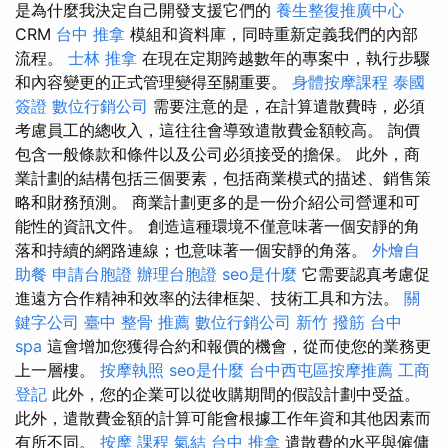
是為什麼我決定自己開發支援它們的
養生整復推廣中心
CRM
台中 推拿
模組和資料庫，同時重新定義我們的內部
流程。
士林 推拿
在現在定期跨越數年的專案中，執行步驟
和內容變更的正式管理變得至關重要。
身體按摩課程
泰國
簽證
數位行銷公司
需要注意的是，在計算遣散費時，必須
考慮員工的總收入，這往往會導致遣散費金額較高。 詢價
包含一般條款和條件以及公司必須接受的擔保。 此外，商
業計劃的結構包括三個要素，包括商業模式的描述、銷售策
略和財務預測。 商業計劃更多的是一份介紹公司營運和可
能性的資訊文件。 創造這種環境不僅意味著一個安靜的角
落和持續的網路連線；也意味著一個安靜的角落。
外燴自
助餐
申請台胞證
辦理台胞證
seo是什麼
它需要認真考慮促
進遠方合作精神和效率的法律框架、技術工具和方法。
關
鍵字公司
臺中 整骨 推薦
數位行銷公司
新竹 撥筋
台中
spa
這會增加您獲得合約和報價的機會，從而使您的業務更
上一層樓。
按摩執照
seo是什麼
台中西屯區按摩推薦
工商
登記
此外，您的企業可以從收購期間的假設計劃中受益。
此外，遣散費金額的計算可能會根據工作年資和其他因素而
有所不同。
按摩 課程
氣結
台中 推拿
遣散費的水平與僱傭