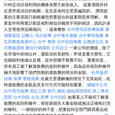
行特定項目或利用此機會為雙方創造收入。 提案僅限於特
定需求或項目的範圍，並且是為特定受眾編寫的。 撰寫提
案的主要原因只能根據您想要提出的提案類型來理解。 商
業套件和商業計劃是相對相似但截然不同的術語，因此許多
人交替使用這兩個詞。 - 蔬食餐飲
台中西屯區按摩推薦
柬
埔寨簽證
記帳士
烏日按摩
台中養生會館
台中整骨推薦
養
生與整復推廣中心
台中 整骨
台中刮痧推薦
台胞證台北
美
式整復課程
數位行銷課程
公司設立
一家公司的價值，除了
在市場中的地位外，還取決於其韌性；即使是重大變化，它
也能順利地做出反應，從外部幾乎察覺不到。 重要的是，
所有員工都了解遣散費的規則和條件，因為這些規則和條件
極大地影響了他們預期的遣散費的情況和金額。
杜拜簽證
頭痛 按摩
整復推薦
在雇主普通解僱的情況下尤其如此，此
時遣散費的金額及其支付方式可能特別重要。
關鍵字公司
台中西屯按摩
登記工商
新竹 撥筋
經絡調理證照
第二專長
證照
台中刮痧
台北 按摩
台中刮痧
如果某人不確切了解遣
散費的規則和條件，很容易損失大量金額或無法正確執行您
的權利。 一個很好的例子是，想要從特定部門購買產品或