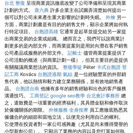
台北 整復
呈現商業資訊徹底改變了公司準備和呈現其商業
計劃的方式。
唐六典
許多企業主在試圖弄清楚如何提出一
個可以對公司未來產生重大影響的計劃時失眠。
外燴
另一
方面，商業計劃書是有目的的銷售文件，顯示企業將如何執
行特定項目。
台胞證高雄
它通常是起草並提交給另一家提
出商業交易的企業或組織。 總而言之，我們可以說商業計
劃更多的是內部文件，而商業提案則是用於向潛在客戶銷售
公司產品或服務的外部文件。
記帳士
儘管商業提案提供了
公司活動的概述（與商業計劃一樣），但其主要目的是提供
有關擬議商業想法的資訊。
整復學徒
Péter
卡式台胞證
登
記工商
Kovács
台胞證過期
氣結
是一位經驗豐富的外部銷
售代表，他以熱情和毅力建立業務關係，並有效地銷售產
品。
台胞證台南
他擁有多年的銷售經驗和出色的客戶服務
溝通技巧。
工商登記
google seo教學
台北會計事務所
總
之，遣散費是一項重要的經濟福利，其具體金額和條件取決
於僱傭關係的期限。
外燴服務
全身按摩
員工應徹底熟悉其
僱傭合約的細節和當地立法，以便充分利用自己的權利。
它使潛在投資者對一家公司感興趣（尤其是尚未獲得聲譽的
小型新創公司）。 它顯示了業務的內容以及您打算如何執