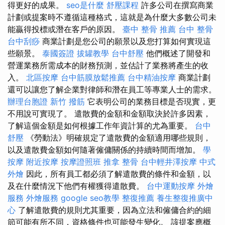
得更好的成果。
seo是什麼
舒壓課程
許多公司在撰寫商業
計劃或提案時不遵循這種格式，這就是為什麼大多數公司未
能贏得投標或潛在客戶的原因。
臺中 整骨 推薦
台中 整骨
台中刮痧
商業計劃是您公司的願景以及您打算如何實現這
些願景。
泰國簽證
拔罐教學
台中舒壓
他們概述了開發和
營運業務所需成本的財務預測，並估計了業務將產生的收
入。
北區按摩
台中筋膜放鬆推薦
台中精油按摩
商業計劃
還可以讓您了解企業對律師和潛在員工等專業人士的需求。
辦理台胞證
新竹 撥筋
它表明公司的業務目標是否現實，更
不用說可實現了。 遣散費的金額和金額取決於許多因素，
了解這個金額是如何根據工作年資計算的尤為重要。
台中
舒壓
《勞動法》明確規定了遣散費的金額適用哪些規則，
以及遣散費金額如何隨著僱傭關係的持續時間而增加。
學
按摩
附近按摩
按摩證照班
推拿 整骨
台中輕井澤按摩
中式
外燴
因此，所有員工都必須了解遣散費的條件和金額，以
及在什麼情況下他們有權獲得遣散費。
台中運動按摩
外燴
服務
外燴服務
google seo教學
整復推薦
養生整復推廣中
心
了解遣散費的規則尤其重要，因為立法和僱傭合約的細
節可能有所不同，資格條件也可能發生變化。 該提案應概