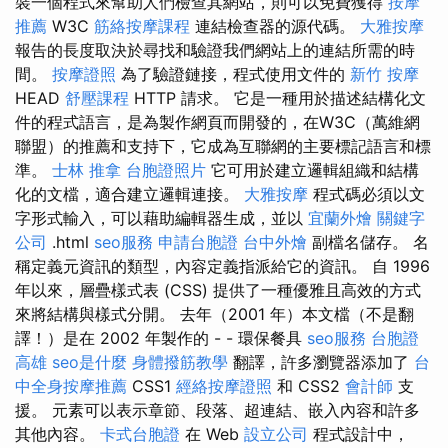
裝一個程式來幫助人們檢查其網站，則可以免費獲得
按摩
推薦
W3C
筋絡按摩課程
連結檢查器的源代碼。
大雅按摩
報告的長度取決於尋找和驗證我們網站上的連結所需的時
間。
按摩證照
為了驗證鏈接，程式使用文件的
新竹 按摩
HEAD
舒壓課程
HTTP 請求。 它是一種用於描述結構化文
件的程式語言，是為製作網頁而開發的，在W3C（萬維網
聯盟）的推薦和支持下，它成為互聯網的主要標記語言和標
準。
士林 推拿
台胞證照片
它可用於建立邏輯組織和結構
化的文檔，適合建立邏輯連接。
大雅按摩
程式碼必須以文
字形式輸入，可以藉助編輯器生成，並以
宜蘭外燴
關鍵字
公司
.html
seo服務
申請台胞證
台中外燴
副檔名儲存。 名
稱定義元資訊的類型，內容定義指派給它的資訊。 自 1996
年以來，層疊樣式表 (CSS) 提供了一種優雅且高效的方式
來將結構與樣式分開。 去年（2001 年）本文檔（不是翻
譯！）是在 2002 年製作的 - - 環保餐具
seo服務
台胞證
高雄
seo是什麼
身體撥筋教學
翻譯，許多瀏覽器添加了
台
中全身按摩推薦
CSS1
經絡按摩證照
和 CSS2
會計師
支
援。 元素可以表示章節、段落、超連結、嵌入內容和許多
其他內容。
卡式台胞證
在 Web
設立公司
程式設計中，