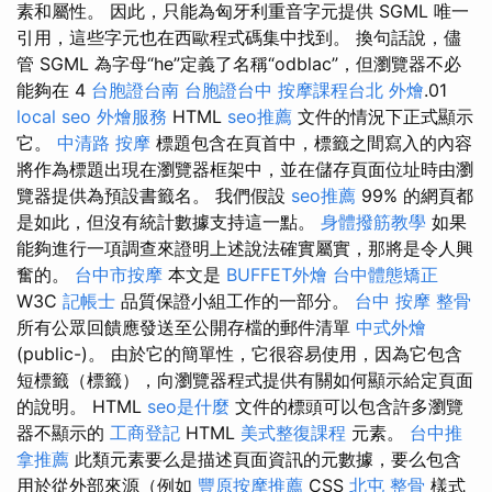
素和屬性。 因此，只能為匈牙利重音字元提供 SGML 唯一
引用，這些字元也在西歐程式碼集中找到。 換句話說，儘
管 SGML 為字母“he”定義了名稱“odblac”，但瀏覽器不必
能夠在 4
台胞證台南
台胞證台中
按摩課程台北
外燴
.01
local seo
外燴服務
HTML
seo推薦
文件的情況下正式顯示
它。
中清路 按摩
標題包含在頁首中，標籤之間寫入的內容
將作為標題出現在瀏覽器框架中，並在儲存頁面位址時由瀏
覽器提供為預設書籤名。 我們假設
seo推薦
99% 的網頁都
是如此，但沒有統計數據支持這一點。
身體撥筋教學
如果
能夠進行一項調查來證明上述說法確實屬實，那將是令人興
奮的。
台中市按摩
本文是
BUFFET外燴
台中體態矯正
W3C
記帳士
品質保證小組工作的一部分。
台中 按摩 整骨
所有公眾回饋應發送至公開存檔的郵件清單
中式外燴
(public-)。 由於它的簡單性，它很容易使用，因為它包含
短標籤（標籤），向瀏覽器程式提供有關如何顯示給定頁面
的說明。 HTML
seo是什麼
文件的標頭可以包含許多瀏覽
器不顯示的
工商登記
HTML
美式整復課程
元素。
台中推
拿推薦
此類元素要么是描述頁面資訊的元數據，要么包含
用於從外部來源（例如
豐原按摩推薦
CSS
北屯 整骨
樣式