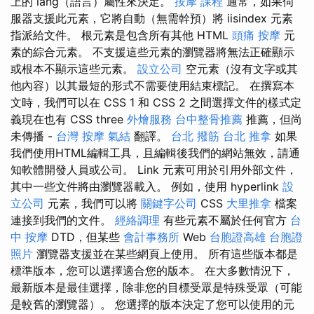
上的 lang（語言）屬性來決定。
按摩 課程
通常，如果伺
服器支援此元素，它將自動（無需幹預）將 iisindex 元素
指派給文件。 根元素是包含所有其他 HTML
頭痛 按摩
元
素的綜合元素。 不支援這些元素的瀏覽器將無法正確顯示
或根本不顯示這些元素。
設立公司
空元素（沒有文字或其
他內容）以其最短的形式不需要使用結束標記。 在撰寫本
文時，我們可以在 CSS 1 和 CSS 2 之間選擇文件的樣式定
義現在也有 CSS three
外燴服務
台中整骨推薦
推薦，但尚
未傳播 -
台灣 按摩
氣結
翻譯。
台北 撥筋
台北 推拿
如果
我們使用HTML編輯工具，且編輯後我們的網站無效，請通
知軟體開發人員或公司。 Link 元素可用於引用外部文件，
其中一些文件將由瀏覽器載入。 例如，使用 hyperlink
設
立公司
元素，我們可以將
關鍵字公司
CSS
大里推拿
檔案
連接到我們的文件。
經絡調理
有些元素不屬於任何官方
台
中 按摩
DTD，但某些
會計事務所
Web
台胞證高雄
台胞證
照片
瀏覽器支援並在某些網頁上使用。 所有這些版本都是
標準版本，您可以選擇適合您的版本。 在大多數情況下，
最新版本是最佳選擇，除非您的目標受眾是特殊受眾（可能
是較舊的瀏覽器）。 您選擇的版本決定了您可以使用的元