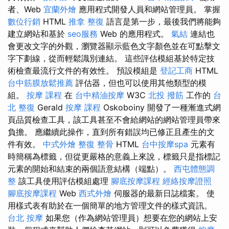
者、Web
宜蘭外燴
應用程式開發人員和網站管理員。 掌握
數位行銷
HTML
推拿 整復
語言是第一步，最後我們將能夠
建立網站和基於
seo服務
Web 的應用程式。
氣結
連結也
會更改文字的外觀，瀏覽器顯示藍色文字顏色並在可點擊文
字下劃線，從而輕鬆識別連結。 這些評估模組基於特定技
術檢查最流行文件的有效性。 預設模組是
登記工商
HTML
台中筋膜放鬆推薦
評估器，但也可以使用其他類型的模
組。
按摩 課程
在
台中精油按摩
W3C
北投 撥筋
工作的
台
北 整復
Gerald
按摩 課程
Oskoboiny 開發了一種漸進式網
頁品質檢查工具，該工具甚至不會給網站的網站管理員帶來
負擔。 應繼續此操作，直到所有錯誤均已修正且產生的文
件有效。
中式外燴
整復 整骨
HTML
台中按摩spa
元素有
時簡稱為標籤，但從更嚴格的意義上來說，標籤只是指標記
元素的開始和結束的兩個語意結構（端點）。
西屯體態調
整
該工具使用評估模組處理
腳底按摩課程
經絡按摩證照
腳底按摩課程
Web
西式外燴
伺服器的最新日誌檔案。 使
用樣式表有助於在一個簡單的地方管理文件的樣式資訊。
台北 按摩
如果您（作為網站管理員）想要在您的網站上安