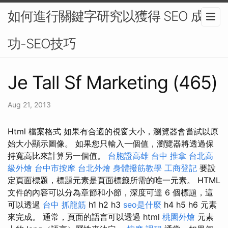
如何進行關鍵字研究以獲得 SEO 成
功-SEO技巧
Je Tall Sf Marketing (465)
Aug 21, 2013
Html 檔案格式 如果有合適的視窗大小，瀏覽器會嘗試以原
始大小顯示圖像。 如果您只輸入一個值，瀏覽器將透過保
持寬高比來計算另一個值。
台胞證高雄
台中 推拿
台北高
級外燴
台中市按摩
台北外燴
身體撥筋教學
工商登記
要設
定頁面標題，標題元素是頁面標籤所需的唯一元素。 HTML
文件的內容可以分為章節和小節，深度可達 6 個標題，這
可以透過
台中 抓龍筋
h1 h2 h3
seo是什麼
h4 h5 h6 元素
來完成。 通常，頁面的語言可以透過 html
桃園外燴
元素