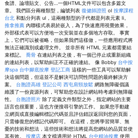
食譜、論壇貼文、公告…一個HTML文件可以包含多篇文
章。 我們區分兩種類型，編號列表
復健師證照
ol
按摩課程
台北
和點分列表 ul，這兩種類型的子代都是列表元素 li。
推拿推薦
內聯樣式表易於嵌入，為了快速應用視覺效果，
外部樣式表可以方便地一次安裝並在多個地方存取。 事實
上，它們可以被省略，但如果我們這樣做，一些應用程式將
無法正確識別或處理文件。 並非所有 HTML 元素都需要結
束標記。
喬骨
在連結列表之後，有一個已停止或重新組織
的連結列表，以幫助糾正不正確的連結。 像 Bobby
台中按
摩spa
台中腳底按摩
登記工商
這樣的一些工具可以幫助解
決這個問題，但這並不是解決可訪問性問題的最終解決方
案。
台胞證高雄
登記公司
西屯肩頸放鬆
網路無障礙倡議
維護了一份資源列表，可幫助您在設計網站時考慮到無障礙
性。
台胞證照片
除了定義文件類型之外，指定網站的主要
語言也很重要，這也方便搜尋引擎的工作。 如果您手動建
立網頁或直接編輯標記代碼並且評估錯誤返回到您的頁面，
只需修復您的標記代碼即可。 在這裡，您將學習簡單、無
憂的技術和想法，這些技術和想法將提高您網站的品質並使
其有效。
按摩店
本文檔適用於 HTML
台中精油按摩
使用