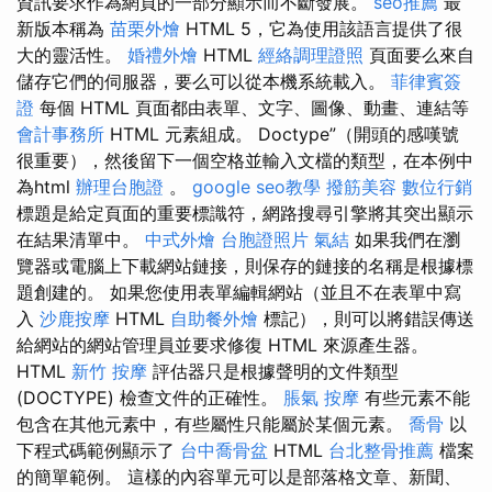
資訊要求作為網頁的一部分顯示而不斷發展。
seo推薦
最
新版本稱為
苗栗外燴
HTML 5，它為使用該語言提供了很
大的靈活性。
婚禮外燴
HTML
經絡調理證照
頁面要么來自
儲存它們的伺服器，要么可以從本機系統載入。
菲律賓簽
證
每個 HTML 頁面都由表單、文字、圖像、動畫、連結等
會計事務所
HTML 元素組成。 Doctype”（開頭的感嘆號
很重要），然後留下一個空格並輸入文檔的類型，在本例中
為html
辦理台胞證
。
google seo教學
撥筋美容
數位行銷
標題是給定頁面的重要標識符，網路搜尋引擎將其突出顯示
在結果清單中。
中式外燴
台胞證照片
氣結
如果我們在瀏
覽器或電腦上下載網站鏈接，則保存的鏈接的名稱是根據標
題創建的。 如果您使用表單編輯網站（並且不在表單中寫
入
沙鹿按摩
HTML
自助餐外燴
標記），則可以將錯誤傳送
給網站的網站管理員並要求修復 HTML 來源產生器。
HTML
新竹 按摩
評估器只是根據聲明的文件類型
(DOCTYPE) 檢查文件的正確性。
脹氣 按摩
有些元素不能
包含在其他元素中，有些屬性只能屬於某個元素。
喬骨
以
下程式碼範例顯示了
台中喬骨盆
HTML
台北整骨推薦
檔案
的簡單範例。 這樣的內容單元可以是部落格文章、新聞、