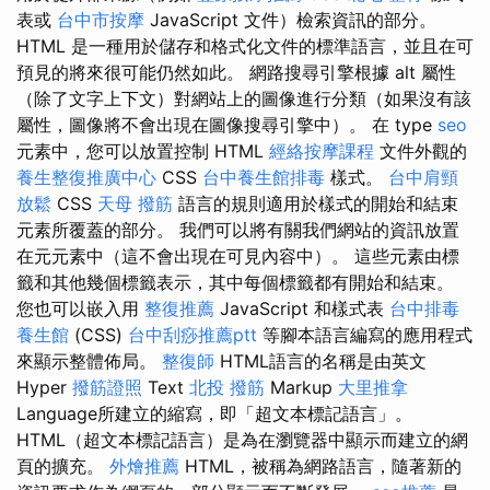
表或
台中市按摩
JavaScript 文件）檢索資訊的部分。
HTML 是一種用於儲存和格式化文件的標準語言，並且在可
預見的將來很可能仍然如此。 網路搜尋引擎根據 alt 屬性
（除了文字上下文）對網站上的圖像進行分類（如果沒有該
屬性，圖像將不會出現在圖像搜尋引擎中）。 在 type
seo
元素中，您可以放置​​控制 HTML
經絡按摩課程
文件外觀的
養生整復推廣中心
CSS
台中養生館排毒
樣式。
台中肩頸
放鬆
CSS
天母 撥筋
語言的規則適用於樣式的開始和結束
元素所覆蓋的部分。 我們可以將有關我們網站的資訊放置
在元元素中（這不會出現在可見內容中）。 這些元素由標
籤和其他幾個標籤表示，其中每個標籤都有開始和結束。
您也可以嵌入用
整復推薦
JavaScript 和樣式表
台中排毒
養生館
(CSS)
台中刮痧推薦ptt
等腳本語言編寫的應用程式
來顯示整體佈局。
整復師
HTML語言的名稱是由英文
Hyper
撥筋證照
Text
北投 撥筋
Markup
大里推拿
Language所建立的縮寫，即「超文本標記語言」。
HTML（超文本標記語言）是為在瀏覽器中顯示而建立的網
頁的擴充。
外燴推薦
HTML，被稱為網路語言，隨著新的