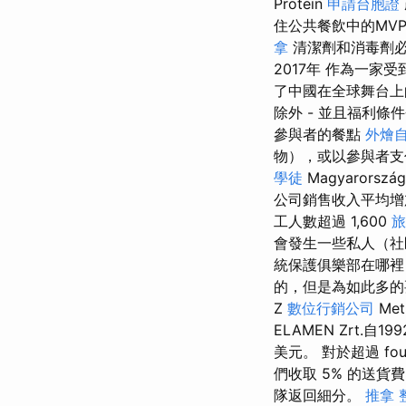
Protein
申請台胞證
住公共餐飲中的MV
拿
清潔劑和消毒劑
2017年 作為一家
了中國在全球舞台上
除外 - 並且福利條件否
參與者的餐點
外燴
物），或以參與者
學徒
Magyarorszá
公司銷售收入平均增
工人數超過 1,600
旅
會發生一些私人（社
統保護俱樂部在哪裡
的，但是為如此多的
Z
數位行銷公司
Met
ELAMEN Zrt.
美元。 對於超過 four
們收取 5% 的送貨
隊返回細分。
推拿 