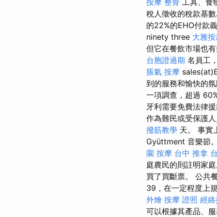
按摩 整骨
工具、食
稅人徵收的稅款基數為
的22%的EHO付款義
ninety three
大雅按
但它在餐飲市場也
台胞證過期
名員工，
脹氣 按摩
sales(at
到的服務和愉快的氛圍，
一項調查，超過 6
牙利需要免費法律援
作為難民或受保護人員或
撥筋教學
天。 事實
Gyüttment 
園 按摩
台中 推拿
庭農民的則註明家
買了買斷票。 公共
39，在一定程度上
外燴
按摩 證照
經絡
可以根據其產品、服