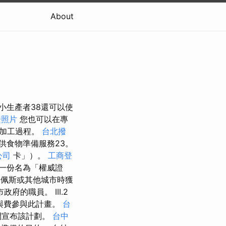
About
小生產者38還可以使
證照片
您也可以在專
物加工過程。
台北撥
供食物準備服務23。
公司
卡」）。
工商登
一份名為「權威證
佩斯或其他城市時獲
的職員。 III.2
與費參與此計畫。
台
開宣布該計劃。
台中