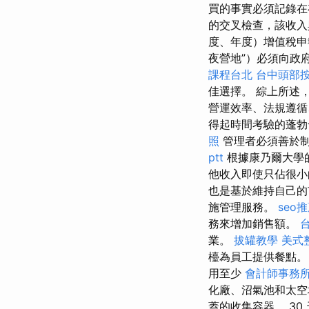
買的事實必須記錄在
的交叉檢查，該收入
度、年度）增值稅
夜營地”）必須向政
課程台北
台中頭部
佳選擇。 綜上所述
營運效率、法規遵循
得起時間考驗的蓬
照
管理者必須善於
ptt
根據康乃爾大學的
他收入即使只佔很小
也是基於維持自己
施管理服務。
seo
務來增加銷售額。
業。
拔罐教學
美式
檯為員工提供餐點。
用至少
會計師事務
化廠、沼氣池和太空
蓋的收集容器。 3