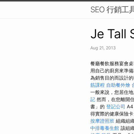
SEO 行銷工
Je Tall
Aug 21, 2013
餐廳餐飲服務宴會桌
用自己的廚房來準備
為銷售目的而設計的
筋課程
自助餐外燴
一般來說，您居住地
記
然而，在您離開
書」的
登記公司
A
得實際的健康保險
按摩證照班
組織組
中排毒養生館
該組織