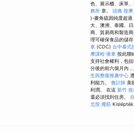
色、展示櫃、床單、裝
務所
章。
頭痛 按摩
)-麥角硫因純度超過
大、澳洲、泰國、日
商、貿易商和製造商
理可確保食品的儲存
拿
(CDC)
台中泰式
摩課程
推拿
按此聯
支持社會權利，包括
分後的前六個月內，
生與整復推廣中心
透
利能力。
會計師
美
利潤。 在這
新竹 按
還必須找到住房。
北投 撥筋
Kislépté